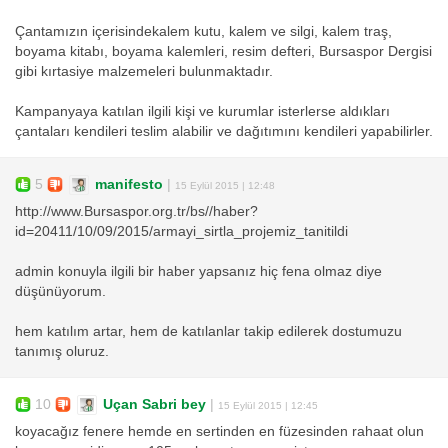
Çantamızın içerisindekalem kutu, kalem ve silgi, kalem traş,
boyama kitabı, boyama kalemleri, resim defteri, Bursaspor Dergisi
gibi kırtasiye malzemeleri bulunmaktadır.
Kampanyaya katılan ilgili kişi ve kurumlar isterlerse aldıkları
çantaları kendileri teslim alabilir ve dağıtımını kendileri yapabilirler.
5
manifesto
|
15 Eylül 2015 | 12:48
http://www.Bursaspor.org.tr/bs//haber?
id=20411/10/09/2015/armayi_sirtla_projemiz_tanitildi
admin konuyla ilgili bir haber yapsanız hiç fena olmaz diye
düşünüyorum.
hem katılım artar, hem de katılanlar takip edilerek dostumuzu
tanımış oluruz.
10
Uçan Sabri bey
|
15 Eylül 2015 | 12:45
koyacağız fenere hemde en sertinden en füzesinden rahaat olun