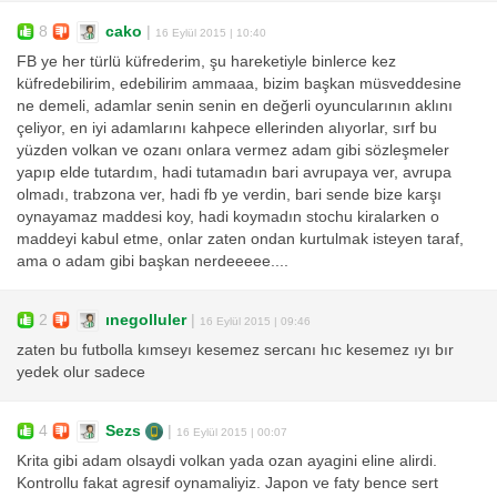
8
cako
|
16 Eylül 2015 | 10:40
FB ye her türlü küfrederim, şu hareketiyle binlerce kez
küfredebilirim, edebilirim ammaaa, bizim başkan müsveddesine
ne demeli, adamlar senin senin en değerli oyuncularının aklını
çeliyor, en iyi adamlarını kahpece ellerinden alıyorlar, sırf bu
yüzden volkan ve ozanı onlara vermez adam gibi sözleşmeler
yapıp elde tutardım, hadi tutamadın bari avrupaya ver, avrupa
olmadı, trabzona ver, hadi fb ye verdin, bari sende bize karşı
oynayamaz maddesi koy, hadi koymadın stochu kiralarken o
maddeyi kabul etme, onlar zaten ondan kurtulmak isteyen taraf,
ama o adam gibi başkan nerdeeeee....
2
ınegolluler
|
16 Eylül 2015 | 09:46
zaten bu futbolla kımseyı kesemez sercanı hıc kesemez ıyı bır
yedek olur sadece
4
Sezs
|
16 Eylül 2015 | 00:07
Krita gibi adam olsaydi volkan yada ozan ayagini eline alirdi.
Kontrollu fakat agresif oynamaliyiz. Japon ve faty bence sert