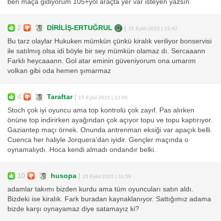
ben maça gidiyorum 105+yol araçta yer var isteyen yazsın
2
DİRİLİŞ-ERTUĞRUL
|
15 Eylül 2015 | 12:42
Bu tarz olaylar Hukuken mümkün çünkü kiralık veriliyor bonservisi
ile satılmış olsa idi böyle bir sey mümkün olamaz dı. Sercaaann
Farklı heycaaann. Gol atar eminin güveniyorum ona umarım
volkan gibi oda hemen şımarmaz
4
Taraftar
|
15 Eylül 2015 | 12:05
Stoch çok iyi oyuncu ama top kontrolü çok zayıf. Pas alırken
önüne top indirirken ayağından çok açıyor topu ve topu kaptırıyor.
Gaziantep maçı örnek. Onunda antrenman eksiği var apaçık belli.
Cuenca her haliyle Jorquera'dan iyidir. Gençler maçında o
oynamalıydı. Hoca kendi almadı ondandır belki.
10
husopa
|
15 Eylül 2015 | 11:58
adamlar takımı bizden kurdu ama tüm oyuncuları satın aldı.
Bizdeki ise kiralık. Fark buradan kaynaklanıyor. Sattığımız adama
bizde karşı oynayamaz diye satamayız ki?