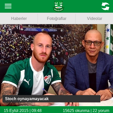
Haberler
MENU
Haberler
Fotoğraflar
Videolar
Fotoğraflar
Videolar
Basketbol
Voleybol
Puan Durumu
Fikstür
Facebook
Stoch oynayamayacak
Twitter
15 Eylül 2015 | 09:48
15625 okunma | 22 yorum