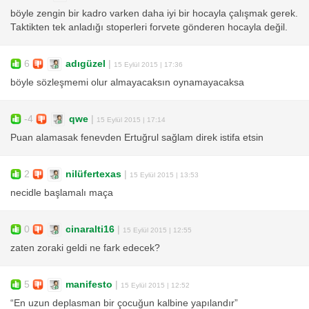
böyle zengin bir kadro varken daha iyi bir hocayla çalışmak gerek.
Taktikten tek anladığı stoperleri forvete gönderen hocayla değil.
6
adıgüzel
|
15 Eylül 2015 | 17:36
böyle sözleşmemi olur almayacaksın oynamayacaksa
-4
qwe
|
15 Eylül 2015 | 17:14
Puan alamasak fenevden Ertuğrul sağlam direk istifa etsin
2
nilüfertexas
|
15 Eylül 2015 | 13:53
necidle başlamalı maça
0
cinaralti16
|
15 Eylül 2015 | 12:55
zaten zoraki geldi ne fark edecek?
5
manifesto
|
15 Eylül 2015 | 12:52
“En uzun deplasman bir çocuğun kalbine yapılandır”