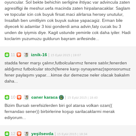
oyuncular. Sol bekte behichin serligine ihtiyac var advincula zaten
agresifligi ile meshur.uefa macinda zaten hirpalanacaklar. Saglam
ve topcular icin cok buyuk firsat.maci alirlarsa hersey unutulur,
Insallah ben umitliyim cok buyuk sukse yapacagiz. Erman bile
diyecek ki adamlar 3 kisi gonderdi ama advin,faty cucak bu 3
unden de iyiymis diye. Kagit ustunde yeminle cok daha iyiler. Hadi
koclarim yuzumuzu guldurun bayram arifesinde...
11
iznik-16
|
15 Eylül 2015 | 19:07
stadda fener marşı çalınır,futbolcularımız fenere satılır,fenerden
aldığımız futbolcular stoch(fenere karşı oynayamaz)sponsorumuz
fener paylaşımı yapar....kimse dur demezse neler olacak bakalım
daha...
10
caner karaca
|
15 Eylül 2015 | 18:40
Bizim Bursalı serefsizlerden biri gol atarsa volkan ozan((
fernandao sener)) birbirlerine koşup sarilacaklarmi merak
ediyorum...
12
yeşilsevda
|
15 Eylül 2015 | 18:34