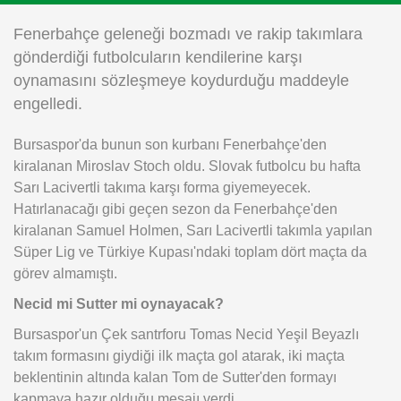
Instagram
Fenerbahçe geleneği bozmadı ve rakip takımlara
gönderdiği futbolcuların kendilerine karşı
Android
oynamasını sözleşmeye koydurduğu maddeyle
engelledi.
iOS
Bursaspor'da bunun son kurbanı Fenerbahçe'den
kiralanan Miroslav Stoch oldu. Slovak futbolcu bu hafta
Sarı Lacivertli takıma karşı forma giyemeyecek.
Hatırlanacağı gibi geçen sezon da Fenerbahçe'den
kiralanan Samuel Holmen, Sarı Lacivertli takımla yapılan
Süper Lig ve Türkiye Kupası'ndaki toplam dört maçta da
görev almamıştı.
Necid mi Sutter mi oynayacak?
Bursaspor'un Çek santrforu Tomas Necid Yeşil Beyazlı
takım formasını giydiği ilk maçta gol atarak, iki maçta
beklentinin altında kalan Tom de Sutter'den formayı
kapmaya hazır olduğu mesajı verdi.