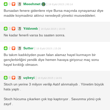
0
Meeehmet
|
19 Eylül 2015 | 00:14
Bursadan fenere gidenlere niye Bursa maçında oynayamaz diye
madde koymadiniz aklınız neredeydi yönetici musveddeleri.
3
Yıldırımlı
|
16 Eylül 2015 | 16:06
Ne kadar fenerli varsa bu saaten sonra.
2
Sutter
|
16 Eylül 2015 | 15:28
Bu takım kadıköyden puan falan alamaz hayel kurmayın bir
gençlerbirliğini yendik diye hemen havaya giriyoruz maç sonu
hayel kırıklığı olmasın.
8
uçbeyi
|
16 Eylül 2015 | 14:01
Stoch un yerine 3 milyon verilip Aatıf alınmalıydı . Yönetim büyük
hata yaptı .
Stoch hücuma çıkarken çok top kaptırıyor . Savunma yönü çok
zayıf .