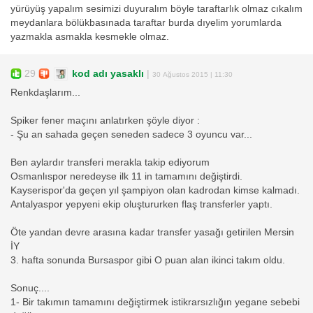
yürüyüş yapalım sesimizi duyuralım böyle taraftarlık olmaz cıkalım
meydanlara bölükbasınada taraftar burda dıyelim yorumlarda
yazmakla asmakla kesmekle olmaz.
29
kod adı yasaklı
|
30 Ağustos 2015 | 11:30
Renkdaşlarım...
Spiker fener maçını anlatırken şöyle diyor :
- Şu an sahada geçen seneden sadece 3 oyuncu var...
Ben aylardır transferi merakla takip ediyorum
Osmanlıspor neredeyse ilk 11 in tamamını değiştirdi.
Kayserispor'da geçen yıl şampiyon olan kadrodan kimse kalmadı.
Antalyaspor yepyeni ekip oluştururken flaş transferler yaptı.
Öte yandan devre arasına kadar transfer yasağı getirilen Mersin
İY
3. hafta sonunda Bursaspor gibi O puan alan ikinci takım oldu.
Sonuç....
1- Bir takımın tamamını değiştirmek istikrarsızlığın yegane sebebi