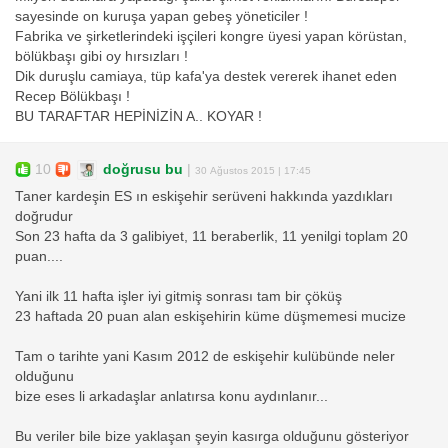
sayesinde on kuruşa yapan gebeş yöneticiler !
Fabrika ve şirketlerindeki işçileri kongre üyesi yapan körüstan,
bölükbaşı gibi oy hırsızları !
Dik duruşlu camiaya, tüp kafa'ya destek vererek ihanet eden
Recep Bölükbaşı !
BU TARAFTAR HEPİNİZİN A.. KOYAR !
10
doğrusu bu
|
30 Ağustos 2015 | 17:45
Taner kardeşin ES ın eskişehir serüveni hakkında yazdıkları
doğrudur
Son 23 hafta da 3 galibiyet, 11 beraberlik, 11 yenilgi toplam 20
puan....
Yani ilk 11 hafta işler iyi gitmiş sonrası tam bir çöküş
23 haftada 20 puan alan eskişehirin küme düşmemesi mucize
Tam o tarihte yani Kasım 2012 de eskişehir kulübünde neler
olduğunu
bize eses li arkadaşlar anlatırsa konu aydınlanır...
Bu veriler bile bize yaklaşan şeyin kasırga olduğunu gösteriyor