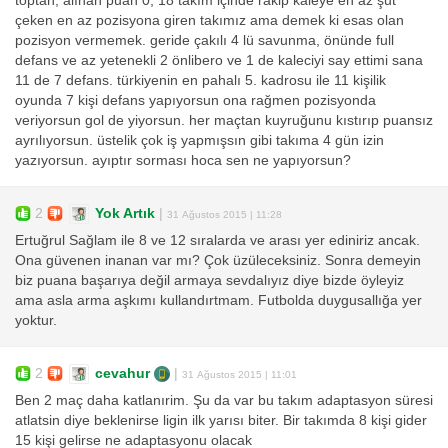
toptan, alınan puan 0, 18 takım içinde rakip kaleye en az şut
çeken en az pozisyona giren takımız ama demek ki esas olan
pozisyon vermemek. geride çakılı 4 lü savunma, önünde full
defans ve az yetenekli 2 önlibero ve 1 de kaleciyi say ettimi sana
11 de 7 defans. türkiyenin en pahalı 5. kadrosu ile 11 kişilik
oyunda 7 kişi defans yapıyorsun ona rağmen pozisyonda
veriyorsun gol de yiyorsun. her maçtan kuyruğunu kıstırıp puansız
ayrılıyorsun. üstelik çok iş yapmışsın gibi takıma 4 gün izin
yazıyorsun. ayıptır sorması hoca sen ne yapıyorsun?
2
Yok Artık
|
31 Ağustos 2015 | 11:28
Ertuğrul Sağlam ile 8 ve 12 sıralarda ve arası yer ediniriz ancak.
Ona güvenen inanan var mı? Çok üzüleceksiniz. Sonra demeyin
biz puana başarıya değil armaya sevdalıyız diye bizde öyleyiz
ama asla arma aşkımı kullandırtmam. Futbolda duygusallığa yer
yoktur.
2
cevahur
|
31 Ağustos 2015 | 11:01
Ben 2 maç daha katlanırim. Şu da var bu takım adaptasyon süresi
atlatsin diye beklenirse ligin ilk yarısı biter. Bir takımda 8 kişi gider
15 kişi gelirse ne adaptasyonu olacak