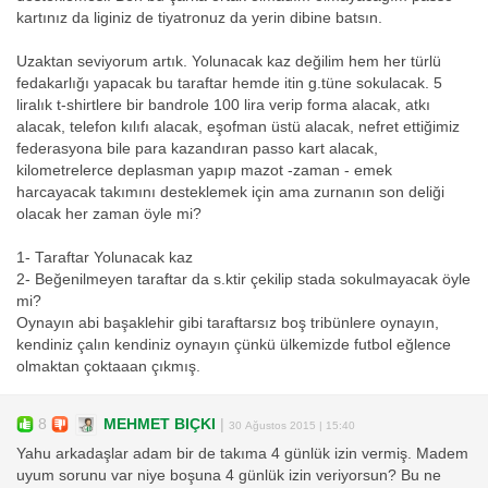
kartınız da liginiz de tiyatronuz da yerin dibine batsın.
Uzaktan seviyorum artık. Yolunacak kaz değilim hem her türlü
fedakarlığı yapacak bu taraftar hemde itin g.tüne sokulacak. 5
liralık t-shirtlere bir bandrole 100 lira verip forma alacak, atkı
alacak, telefon kılıfı alacak, eşofman üstü alacak, nefret ettiğimiz
federasyona bile para kazandıran passo kart alacak,
kilometrelerce deplasman yapıp mazot -zaman - emek
harcayacak takımını desteklemek için ama zurnanın son deliği
olacak her zaman öyle mi?
1- Taraftar Yolunacak kaz
2- Beğenilmeyen taraftar da s.ktir çekilip stada sokulmayacak öyle
mi?
Oynayın abi başaklehir gibi taraftarsız boş tribünlere oynayın,
kendiniz çalın kendiniz oynayın çünkü ülkemizde futbol eğlence
olmaktan çoktaaan çıkmış.
8
MEHMET BIÇKI
|
30 Ağustos 2015 | 15:40
Yahu arkadaşlar adam bir de takıma 4 günlük izin vermiş. Madem
uyum sorunu var niye boşuna 4 günlük izin veriyorsun? Bu ne