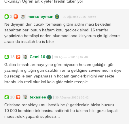
Okumayı Öğren artık yeter kredin tükeniyor !
3
mcrsuleyman
|
30 Ağustos 2015 | 09:56
Ne diyeyim dun cucak formasini gittim aldim maci bekledim
sabahtan beri butun haftam kotu gecicek simdi 16 tranfer
yaptinizda batallayi neden alunmadi ona kiziyorum çin ligi devre
arasinda insallah bu is biter
13
Cemil16
|
30 Ağustos 2015 | 09:49
Galiba timsah arenayı yine göremiyecen hocam geldiğin gün
yazmıştım gittiğin gün üzüldüm ama geldiğine sevinemedim diye
bu recep le sen yapamassın hocam genclerbirliğini yensekte
istanbulda rezil olur kol kola gidersiniz receple
10
texaslee
|
30 Ağustos 2015 | 09:42
Cristiano ronaldoyu mu istedik be (: getiricektin bizim bucuru
10.000 kombine tek basina sattirirdi bu takima bile gozu kapali
maestroluk yapardi suphesiz ..