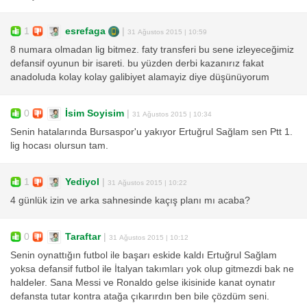
1
esrefaga
|
31 Ağustos 2015 | 10:59
8 numara olmadan lig bitmez. faty transferi bu sene izleyeceğimiz
defansif oyunun bir isareti. bu yüzden derbi kazanırız fakat
anadoluda kolay kolay galibiyet alamayiz diye düşünüyorum
0
İsim Soyisim
|
31 Ağustos 2015 | 10:34
Senin hatalarında Bursaspor'u yakıyor Ertuğrul Sağlam sen Ptt 1.
lig hocası olursun tam.
1
Yediyol
|
31 Ağustos 2015 | 10:22
4 günlük izin ve arka sahnesinde kaçış planı mı acaba?
0
Taraftar
|
31 Ağustos 2015 | 10:12
Senin oynattığın futbol ile başarı eskide kaldı Ertuğrul Sağlam
yoksa defansif futbol ile İtalyan takımları yok olup gitmezdi bak ne
haldeler. Sana Messi ve Ronaldo gelse ikisinide kanat oynatır
defansta tutar kontra atağa çıkarırdın ben bile çözdüm seni.