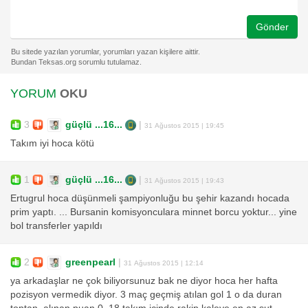
Gönder
YORUM
OKU
3
güçlü ...16...
|
31 Ağustos 2015 | 19:45
Takım iyi hoca kötü
1
güçlü ...16...
|
31 Ağustos 2015 | 19:43
Ertugrul hoca düşünmeli şampiyonluğu bu şehir kazandı hocada
prim yaptı. ... Bursanin komisyonculara minnet borcu yoktur... yine
bol transferler yapıldı
2
greenpearl
|
31 Ağustos 2015 | 12:14
ya arkadaşlar ne çok biliyorsunuz bak ne diyor hoca her hafta
pozisyon vermedik diyor. 3 maç geçmiş atılan gol 1 o da duran