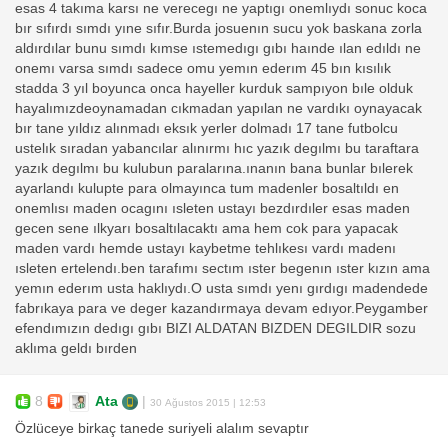
esas 4 takıma karsı ne verecegı ne yaptıgı onemlıydı sonuc koca
bır sıfırdı sımdı yıne sıfır.Burda josuenın sucu yok baskana zorla
aldırdılar bunu sımdı kımse ıstemedıgı gıbı haınde ılan edıldı ne
onemı varsa sımdı sadece omu yemın ederım 45 bın kısılık
stadda 3 yıl boyunca onca hayeller kurduk sampıyon bıle olduk
hayalımızdeoynamadan cıkmadan yapılan ne vardıkı oynayacak
bır tane yıldız alınmadı eksık yerler dolmadı 17 tane futbolcu
ustelık sıradan yabancılar alınırmı hıc yazık degılmı bu taraftara
yazık degılmı bu kulubun paralarına.ınanın bana bunlar bılerek
ayarlandı kulupte para olmayınca tum madenler bosaltıldı en
onemlısı maden ocagını ısleten ustayı bezdırdıler esas maden
gecen sene ılkyarı bosaltılacaktı ama hem cok para yapacak
maden vardı hemde ustayı kaybetme tehlıkesı vardı madenı
ısleten ertelendı.ben tarafımı sectım ıster begenın ıster kızın ama
yemın ederım usta haklıydı.O usta sımdı yenı gırdıgı madendede
fabrıkaya para ve deger kazandırmaya devam edıyor.Peygamber
efendımızın dedıgı gıbı BIZI ALDATAN BIZDEN DEGILDIR sozu
aklıma geldı bırden
8
Ata
|
30 Ağustos 2015 | 12:53
Özlüceye birkaç tanede suriyeli alalım sevaptır