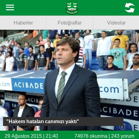
Haberler
MENU
Haberler
Fotoğraflar
Videolar
Fotoğraflar
Videolar
Basketbol
Voleybol
Puan Durumu
Fikstür
Facebook
"Hakem hataları canımızı yaktı"
Twitter
29 Ağustos 2015 | 21:40
74976 okunma | 243 yorum