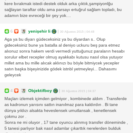
kere bırakmak istedi destek olduk arka çıktık,şampiyonlğu
sağlayan taraftar oldu ama parsayı ertuğrul sağlam topladı, bu
adamın bize evreceği bir şey yok....
6
yenişehir li
|
30 Ağustos 2015 | 04:48
Aga ya bu diyarı güdeceksiniz ya bu diyardan s.. Olup
gideceksiniz bune ya batalla al deniyo uckuru beş para etmez
alıonuz sonra hakem verdi vermedi yuttuğunuz paraların hesabı
sorulur elbet recepler olmuş ayakkabı kutusu nasıl olsa yutuyor
millet ama bu mille alıcak aklınızı bu böyle bitmiycek yecepler
satın başka bişeyinizide gödek istnbl yetmeyleyi... Dahasımı
geleycek
4
Objektifboy
|
30 Ağustos 2015 | 04:37
Maçları izlemek içimden gelmiyor , kombinede aldım . Transferde
as kadronun yarısını sattın inanılmaz para kaldırdın . Bi tane
dünya yıldızı alsakta heveslensek umutlansak , kenetlensek
çokmu zor .
Sonra ne mi oluyor , 17 tane oyuncu alınmış transfer döneminde ,
5 tanesi parlıyor bak nasıl adamlar çıkarttık nerelerden bulduk