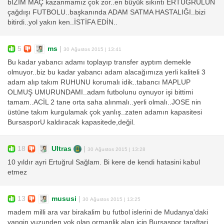
bİZİM MAÇ kazanmamız çok zor..en büyük sıkıntı ERTUĞRULUN
çağdışı FUTBOLU..başkanında ADAM SATMA HASTALIĞI..bizi
bitirdi..yol yakın ken..İSTİFA EDİN..
5
ms
|
30 Ağustos 2015 | 13:41
Bu kadar yabancı adamı toplayıp transfer ayptım demekle
olmuyor..biz bu kadar yabancı adam alacağımıza yerli kaliteli 3
adam alıp takım RUHUNU korumalı idik..tabancı MAPLUP
OLMUŞ UMURUNDAMI..adam futbolunu oynuyor işi bittimi
tamam..ACİL 2 tane orta saha alınmalı..yerli olmalı..JOSE nin
üstüne takım kurgulamak çok yanlış..zaten adamın kapasitesi
BursasporU kaldıracak kapasitede,değil.
18
Ultras
|
30 Ağustos 2015 | 13:28
10 yıldır ayri Ertuğrul Sağlam. Bi kere de kendi hatasini kabul
etmez
13
mususi
|
30 Ağustos 2015 | 13:25
madem milli ara var birakalim bu futbol islerini de Mudanya'daki
yangin yuzunden yok olan ormanlik alan icin Bursaspor taraftari