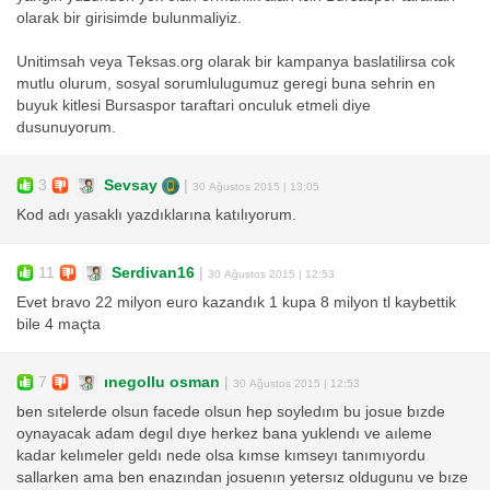
olarak bir girisimde bulunmaliyiz.
Unitimsah veya Teksas.org olarak bir kampanya baslatilirsa cok
mutlu olurum, sosyal sorumlulugumuz geregi buna sehrin en
buyuk kitlesi Bursaspor taraftari onculuk etmeli diye
dusunuyorum.
3
Sevsay
|
30 Ağustos 2015 | 13:05
Kod adı yasaklı yazdıklarına katılıyorum.
11
Serdivan16
|
30 Ağustos 2015 | 12:53
Evet bravo 22 milyon euro kazandık 1 kupa 8 milyon tl kaybettik
bile 4 maçta
7
ınegollu osman
|
30 Ağustos 2015 | 12:53
ben sıtelerde olsun facede olsun hep soyledım bu josue bızde
oynayacak adam degıl dıye herkez bana yuklendı ve aıleme
kadar kelımeler geldı nede olsa kımse kımseyı tanımıyordu
sallarken ama ben enazından josuenın yetersız oldugunu ve bıze