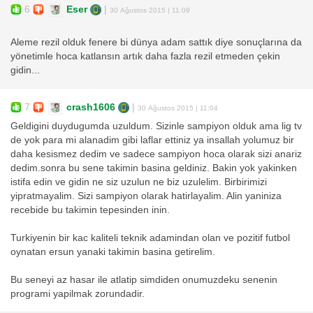
6
Eser
|
30 Ağustos 2015 | 11:09
Aleme rezil olduk fenere bi dünya adam sattık diye sonuçlarına da
yönetimle hoca katlansın artık daha fazla rezil etmeden çekin
gidin...
7
crash1606
|
30 Ağustos 2015 | 11:04
Geldigini duydugumda uzuldum. Sizinle sampiyon olduk ama lig tv
de yok para mi alanadim gibi laflar ettiniz ya insallah yolumuz bir
daha kesismez dedim ve sadece sampiyon hoca olarak sizi anariz
dedim.sonra bu sene takimin basina geldiniz. Bakin yok yakinken
istifa edin ve gidin ne siz uzulun ne biz uzulelim. Birbirimizi
yipratmayalim. Sizi sampiyon olarak hatirlayalim. Alin yaniniza
recebide bu takimin tepesinden inin.
Turkiyenin bir kac kaliteli teknik adamindan olan ve pozitif futbol
oynatan ersun yanaki takimin basina getirelim.
Bu seneyi az hasar ile atlatip simdiden onumuzdeku senenin
programi yapilmak zorundadir.