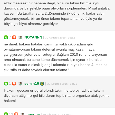
aldık maalesef bir bahane değil, bir sürü takım bizimle aynı
durumda ve bir şekilde puan alıyorlar rakiplerinden. Misal antalya,
kayseri. Bu taraftar sana 2.döneminde ilk dönemki kadar sabır
göstermeyecek, bir an önce takımı toparlaman ve öyle ya da
böyle galibiyet almamız gerekiyor,
7
NOYANNN
|
30 Ağustos 2015 | 16:32
ne dmek hakem hataları canımızı yaktı çıkıp adam gibi
oynatamıyorsun takımı defensif oyunla maç kazanmaya
çalışıyorsun yeter yeter ertugrul Sağlam 2010 ruhunu arıyorsun
ama olmucak bu sene küme düşmemek için oynarız heralde
cucak la sutterle olcak iş degil takımda ruh yok bence 4. macına
çık istifa et daha faydalı olursun takıma !
1
semih16
|
30 Ağustos 2015 | 16:21
Hakemi geccen ertugrul efendi takim ne top oynadi da hakem
diyorsun attigimiz gol bile duran top bir tane organize atak yok ne
hakemi
13
husopa
|
30 Ağustos 2015 | 16:03