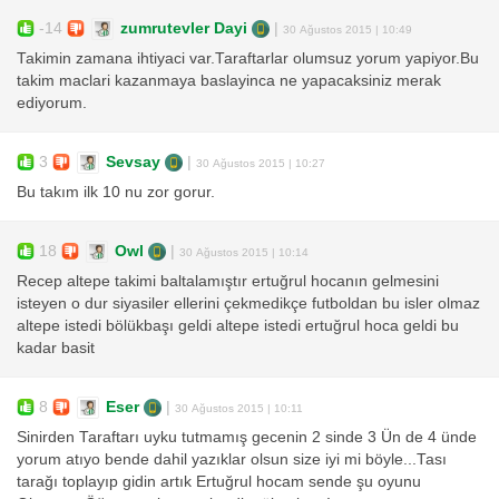
-14
zumrutevler Dayi
|
30 Ağustos 2015 | 10:49
Takimin zamana ihtiyaci var.Taraftarlar olumsuz yorum yapiyor.Bu
takim maclari kazanmaya baslayinca ne yapacaksiniz merak
ediyorum.
3
Sevsay
|
30 Ağustos 2015 | 10:27
Bu takım ilk 10 nu zor gorur.
18
Owl
|
30 Ağustos 2015 | 10:14
Recep altepe takimi baltalamıştır ertuğrul hocanın gelmesini
isteyen o dur siyasiler ellerini çekmedikçe futboldan bu isler olmaz
altepe istedi bölükbaşı geldi altepe istedi ertuğrul hoca geldi bu
kadar basit
8
Eser
|
30 Ağustos 2015 | 10:11
Sinirden Taraftarı uyku tutmamış gecenin 2 sinde 3 Ün de 4 ünde
yorum atıyo bende dahil yazıklar olsun size iyi mi böyle...Tası
tarağı toplayıp gidin artık Ertuğrul hocam sende şu oyunu