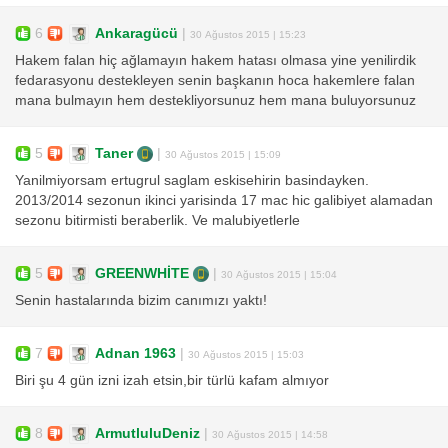
6
Ankaragücü
|
30 Ağustos 2015 | 15:23
Hakem falan hiç ağlamayın hakem hatası olmasa yine yenilirdik
fedarasyonu destekleyen senin başkanın hoca hakemlere falan
mana bulmayın hem destekliyorsunuz hem mana buluyorsunuz
5
Taner
|
30 Ağustos 2015 | 15:09
Yanilmiyorsam ertugrul saglam eskisehirin basindayken.
2013/2014 sezonun ikinci yarisinda 17 mac hic galibiyet alamadan
sezonu bitirmisti beraberlik. Ve malubiyetlerle
5
GREENWHİTE
|
30 Ağustos 2015 | 15:04
Senin hastalarında bizim canımızı yaktı!
7
Adnan 1963
|
30 Ağustos 2015 | 15:03
Biri şu 4 gün izni izah etsin,bir türlü kafam almıyor
8
ArmutluluDeniz
|
30 Ağustos 2015 | 14:58