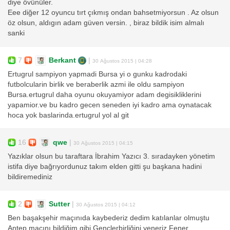
diye övünüler.
Eee diğer 12 oyuncu tırt çıkmış ondan bahsetmiyorsun . Az olsun
öz olsun, aldıgın adam güven versin. , biraz bildik isim almalı
sanki
7
Berkant
|
30 Ağustos 2015 | 04:28
Ertugrul sampiyon yapmadi Bursa yi o gunku kadrodaki
futbolcularin birlik ve beraberlik azmi ile oldu sampiyon
Bursa.ertugrul daha oyunu okuyamiyor adam degisikliklerini
yapamior.ve bu kadro gecen seneden iyi kadro ama oynatacak
hoca yok baslarinda.ertugrul yol al git
16
qwe
|
30 Ağustos 2015 | 04:15
Yazıklar olsun bu taraftara İbrahim Yazıcı 3. sıradayken yönetim
istifa diye bağrıyordunuz takım elden gitti şu başkana hadini
bildiremediniz
2
Sutter
|
30 Ağustos 2015 | 04:12
Ben başakşehir maçınıda kaybederiz dedim katılanlar olmuştu
Antep maçını bildiğim gibi Gençlerbirliğini yeneriz Fener