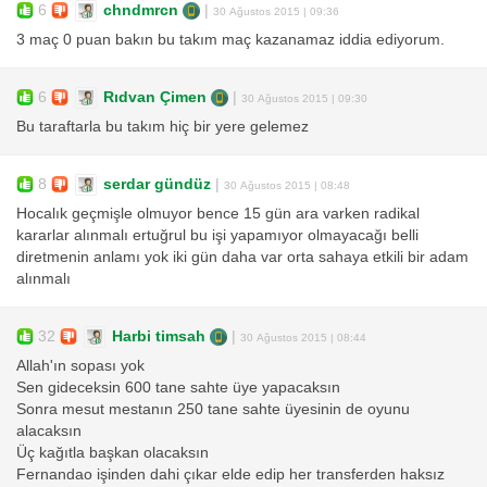
6
chndmrcn
|
30 Ağustos 2015 | 09:36
3 maç 0 puan bakın bu takım maç kazanamaz iddia ediyorum.
6
Rıdvan Çimen
|
30 Ağustos 2015 | 09:30
Bu taraftarla bu takım hiç bir yere gelemez
8
serdar gündüz
|
30 Ağustos 2015 | 08:48
Hocalık geçmişle olmuyor bence 15 gün ara varken radikal
kararlar alınmalı ertuğrul bu işi yapamıyor olmayacağı belli
diretmenin anlamı yok iki gün daha var orta sahaya etkili bir adam
alınmalı
32
Harbi timsah
|
30 Ağustos 2015 | 08:44
Allah'ın sopası yok
Sen gideceksin 600 tane sahte üye yapacaksın
Sonra mesut mestanın 250 tane sahte üyesinin de oyunu
alacaksın
Üç kağıtla başkan olacaksın
Fernandao işinden dahi çıkar elde edip her transferden haksız