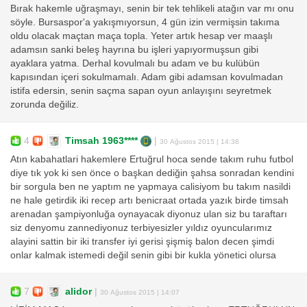
Bırak hakemle uğraşmayı, senin bir tek tehlikeli atağın var mı onu
söyle. Bursaspor'a yakışmıyorsun, 4 gün izin vermişsin takıma
oldu olacak maçtan maça topla. Yeter artık hesap ver maaşlı
adamsın sanki beleş hayrına bu işleri yapıyormuşsun gibi
ayaklara yatma. Derhal kovulmalı bu adam ve bu kulübün
kapısından içeri sokulmamalı. Adam gibi adamsan kovulmadan
istifa edersin, senin saçma sapan oyun anlayışını seyretmek
zorunda değiliz.
4
Timsah 1963****
|
30 Ağustos 2015 | 14:38
Atın kabahatlari hakemlere Ertuğrul hoca sende takım ruhu futbol
diye tık yok ki sen önce o başkan dediğin şahsa sonradan kendini
bir sorgula ben ne yaptım ne yapmaya calisiyom bu takım nasildi
ne hale getirdik iki recep artı benicraat ortada yazık birde timsah
arenadan şampiyonluğa oynayacak diyonuz ulan siz bu taraftarı
siz denyomu zannediyonuz terbiyesizler yıldız oyuncularımız
alayini sattin bir iki transfer iyi gerisi şişmiş balon decen şimdi
onlar kalmak istemedi değil senin gibi bir kukla yönetici olursa
7
alidor
|
30 Ağustos 2015 | 14:07