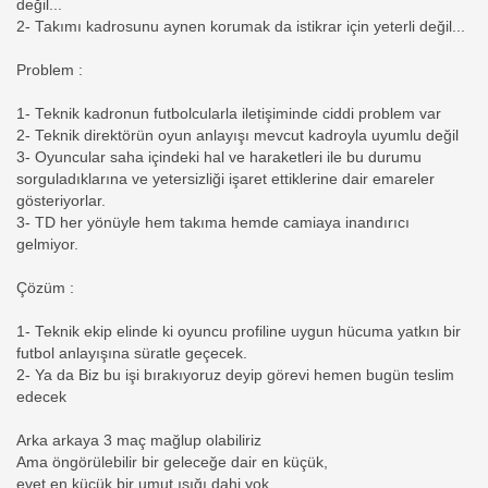
değil...
2- Takımı kadrosunu aynen korumak da istikrar için yeterli değil...
Problem :
1- Teknik kadronun futbolcularla iletişiminde ciddi problem var
2- Teknik direktörün oyun anlayışı mevcut kadroyla uyumlu değil
3- Oyuncular saha içindeki hal ve haraketleri ile bu durumu
sorguladıklarına ve yetersizliği işaret ettiklerine dair emareler
gösteriyorlar.
3- TD her yönüyle hem takıma hemde camiaya inandırıcı
gelmiyor.
Çözüm :
1- Teknik ekip elinde ki oyuncu profiline uygun hücuma yatkın bir
futbol anlayışına süratle geçecek.
2- Ya da Biz bu işi bırakıyoruz deyip görevi hemen bugün teslim
edecek
Arka arkaya 3 maç mağlup olabiliriz
Ama öngörülebilir bir geleceğe dair en küçük,
evet en küçük bir umut ışığı dahi yok...