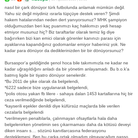
nasıl bir çark dönüyor türk futbolunda anlamak mümkün değil.
Yahu siz değil miydiniz ısrarla tüpçüye destek veren? Şimdi
hakem hatalarından neden dert yanıyorsunuz? MHK şampiyon
olduğumuzdan beri kaç puanımızı kaç hakkımızı yedi hesap
etmiyor musunuz hiç? Biz taraftarlar olarak temiz lig diye
bağırırken bizi kan emici olarak görenler kanınızı parası için
ayaklarına kapandığınız godomanlar emiyor haberiniz yok. Ne
kadar para dönüyor da dediklerinizden bir bir dönüyorsunuz?
Bursaspor'a geldiğinde şenol hoca bile takımımızla ne kadar ne
kadar uğraşıldığını anladı da bir yönetim anlayamadı. Bu b.o.k'a
batmış ligde bir tiyatro dönüyor senelerdir.
*Bu 2011 de şike olarak da belgelendi,
*6222 sadece bize uygulanarak belgelendi,
*polis otosu yakan fb lilere - sahaya dalan 1453 kartallarına hiç bir
ceza verilmediğinde belgelendi,
*kayserili eşekler denildi diye küfürsüz maçlarda bile verilen
cezalarla belgelendi
*verilmeyen penaltılarla, çalınmayan ofsaytlarla hala daha
belgelenirken yönetimin ses çıkarmaması daha da kötüsü deveyi
diken insanı s.... sözünü kanıtlarcasına federasyonu
desteklemesi. Ben bu çarka ortak olmadım olmayacağım passo