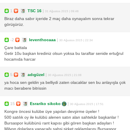
1
TSC 16
|
31 Ağustos 2015 | 09:48
Biraz daha sabır içeride 2 maç daha oynayalım sonra tekrar
görüşürüz.
-2
leventhocaaa
|
30 Ağustos 2015 | 22:34
Çare battala
Getir 10u başkan krediniz olsun yoksa bu taraftar senide ertuğrul
hocamıda harcar
5
adıgüzel
|
30 Ağustos 2015 | 21:08
ya hoca sen geldin ya belliydi zaten olacaklar sen bu anlayışla çok
macı berabere bitrissin
15
Esrariko sikoko
|
30 Ağustos 2015 | 17:51
Kongre öncesi kulübe üye yapılan devşirme üyeler !
500 satılık oy ile kulübü alenen satın alan sahtekâr başkanlar !
Bursaspor kulübünü rant kapısı gibi gören başkan adayları !
Milyon dolarlara yapacağı şahsi şirket reklamlarını Bursaspor