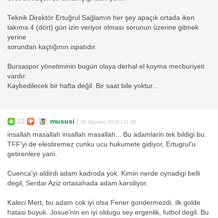
Teknik Direktör Ertuğrul Sağlamın her şey apaçık ortada iken
takıma 4 (dört) gün izin veriyor olması sorunun üzerine gitmek
yerine
sorundan kaçtığının ispatıdır.
Bursaspor yönetiminin bugün olaya derhal el koyma mecburiyeti
vardır.
Kaybedilecek bir hafta değil. Bir saat bile yoktur...
12
mususi
|
30 Ağustos 2015 | 11:30
insallah masallah insallah masallah... Bu adamlarin tek bildigi bu.
TFF'yi de elestiremez cunku ucu hukumete gidiyor, Ertugrul'u
getirenlere yani.
Cuenca'yi aldirdi adam kadroda yok. Kimin nerde oynadigi belli
degil, Serdar Aziz ortasahada adam karsiliyor.
Kaleci Mert, bu adam cok iyi olsa Fener gondermezdi, ilk golde
hatasi buyuk. Josue'nin en iyi oldugu sey ergenlik, futbol degil. Bu