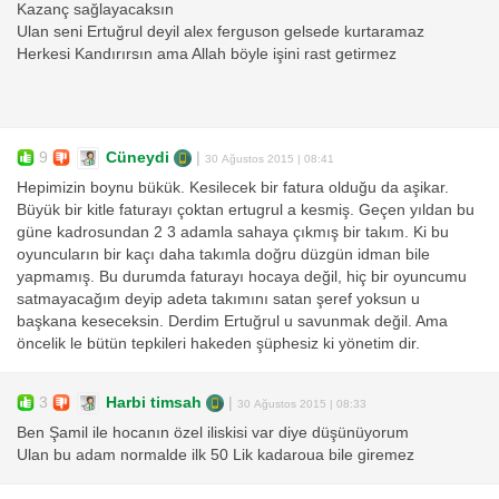
Kazanç sağlayacaksın
Ulan seni Ertuğrul deyil alex ferguson gelsede kurtaramaz
Herkesi Kandırırsın ama Allah böyle işini rast getirmez
9
Cüneydi
|
30 Ağustos 2015 | 08:41
Hepimizin boynu bükük. Kesilecek bir fatura olduğu da aşikar.
Büyük bir kitle faturayı çoktan ertugrul a kesmiş. Geçen yıldan bu
güne kadrosundan 2 3 adamla sahaya çıkmış bir takım. Ki bu
oyuncuların bir kaçı daha takımla doğru düzgün idman bile
yapmamış. Bu durumda faturayı hocaya değil, hiç bir oyuncumu
satmayacağım deyip adeta takımını satan şeref yoksun u
başkana keseceksin. Derdim Ertuğrul u savunmak değil. Ama
öncelik le bütün tepkileri hakeden şüphesiz ki yönetim dir.
3
Harbi timsah
|
30 Ağustos 2015 | 08:33
Ben Şamil ile hocanın özel iliskisi var diye düşünüyorum
Ulan bu adam normalde ilk 50 Lik kadaroua bile giremez