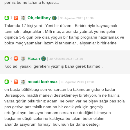
perhiz bu ne lahana turşusu...
1
Objektifboy
|
30 Ağustos 2015 | 15:36
Takımda 17 kişi yeni . Yeni bir düzen . Birbirleriyle kaynaşmalı ,
tanımalı , alışmalılar . Milli maç arasında yatmak yerine şehir
dışında 3-5 gün bile olsa yoğun bir kamp programı hazırlamak ve
bolca maç yapmaları lazım ki tanısınlar , alışsınlar birbirlerine
4
Hasan
|
30 Ağustos 2015 | 15:35
Kod adı yasaklı gerekeni yazmış bana gerek kalmadı.
7
necati korkmaz
|
30 Ağustos 2015 | 15:31
en başta bölükbaşı sen ve sercan bu takımdan gidene kadar
Bursasporu maddi manevi desteklemeyi bırakıyorum ne haliniz
varsa görün bıktırdınız adamı ne oyun var ne bişey sağa pas sola
pas geriye pas taktik namına bir cacık yok.için geçmiş
ertuğrul.aynı tas aynı hamam sercan ne dediğini bilmeyen
başkanın düşüncelerine kaldıysa bu takım beter olalım.
ahanda asıyorum formayı bulursun bir daha desteği