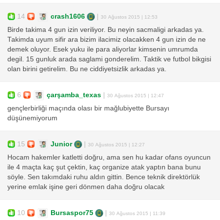
14
crash1606
|
30 Ağustos 2015 | 12:53
Birde takima 4 gun izin veriliyor. Bu neyin sacmaligi arkadas ya.
Takimda uyum sifir ara bizim ilacimiz olacakken 4 gun izin de ne
demek oluyor. Esek yuku ile para aliyorlar kimsenin umrumda
degil. 15 gunluk arada saglami gonderelim. Taktik ve futbol bikgisi
olan birini getirelim. Bu ne ciddiyetsizlik arkadas ya.
6
çarşamba_texas
|
30 Ağustos 2015 | 12:47
gençlerbirliği maçında olası bir mağlubiyette Bursayı
düşünemiyorum
15
Junior
|
30 Ağustos 2015 | 12:27
Hocam hakemler katletti doğru, ama sen hu kadar ofans oyuncun
ile 4 maçta kaç şut çektin, kaç organize atak yaptın bana bunu
söyle. Sen takımdaki ruhu aldın gittin. Bence teknik direktörlük
yerine emlak işine geri dönmen daha doğru olacak
10
Bursaspor75
|
30 Ağustos 2015 | 11:39