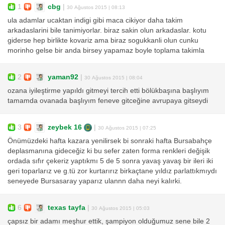
1
cbg
|
30 Ağustos 2015 | 08:13
ula adamlar ucaktan indigi gibi maca cikiyor daha takim
arkadaslarini bile tanimiyorlar. biraz sakin olun arkadaslar. kotu
giderse hep birlikte kovariz ama biraz sogukkanli olun cunku
morinho gelse bir anda birsey yapamaz boyle toplama takimla
2
yaman92
|
30 Ağustos 2015 | 08:04
ozana iyileştirme yapıldı gitmeyi tercih etti bölükbaşına başlıyım
tamamda ovanada başlıyım feneve gitceğine avrupaya gitseydi
3
zeybek 16
|
30 Ağustos 2015 | 07:25
Önümüzdeki hafta kazara yenilirsek bi sonraki hafta Bursabahçe
deplasmanına gideceğiz ki bu sefer zaten forma renkleri değişik
ordada sıfır çekeriz yaptıkmı 5 de 5 sonra yavaş yavaş bir ileri iki
geri toparlarız ve g.tü zor kurtarırız birkaçtane yıldız parlattıkmıydı
seneyede Bursasaray yaparız ulannn daha neyi kalırki.
6
texas tayfa
|
30 Ağustos 2015 | 05:03
çapsız bir adamı meşhur ettik, şampiyon olduğumuz sene bile 2