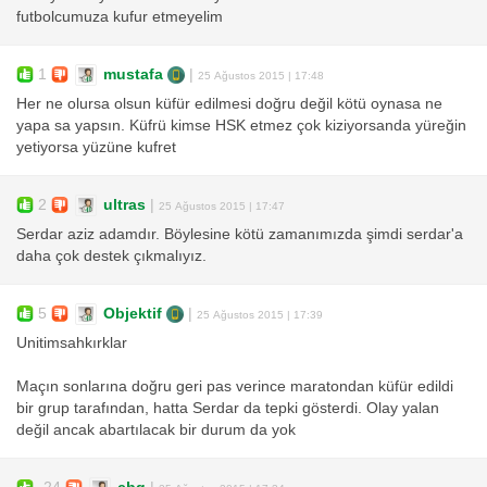
futbolcumuza kufur etmeyelim
1
mustafa
|
25 Ağustos 2015 | 17:48
Her ne olursa olsun küfür edilmesi doğru değil kötü oynasa ne
yapa sa yapsın. Küfrü kimse HSK etmez çok kiziyorsanda yüreğin
yetiyorsa yüzüne kufret
2
ultras
|
25 Ağustos 2015 | 17:47
Serdar aziz adamdır. Böylesine kötü zamanımızda şimdi serdar'a
daha çok destek çıkmalıyız.
5
Objektif
|
25 Ağustos 2015 | 17:39
Unitimsahkırklar
Maçın sonlarına doğru geri pas verince maratondan küfür edildi
bir grup tarafından, hatta Serdar da tepki gösterdi. Olay yalan
değil ancak abartılacak bir durum da yok