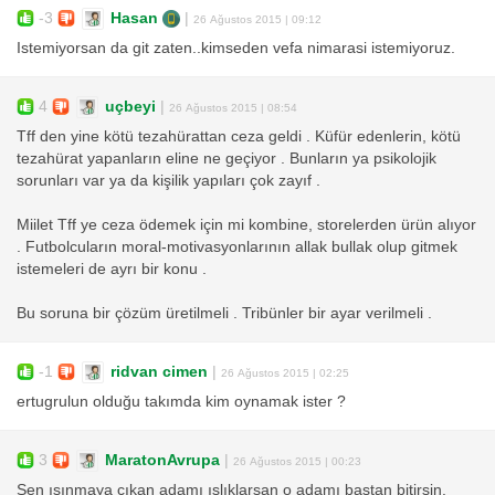
-3
Hasan
|
26 Ağustos 2015 | 09:12
Istemiyorsan da git zaten..kimseden vefa nimarasi istemiyoruz.
4
uçbeyi
|
26 Ağustos 2015 | 08:54
Tff den yine kötü tezahürattan ceza geldi . Küfür edenlerin, kötü
tezahürat yapanların eline ne geçiyor . Bunların ya psikolojik
sorunları var ya da kişilik yapıları çok zayıf .
Miilet Tff ye ceza ödemek için mi kombine, storelerden ürün alıyor
. Futbolcuların moral-motivasyonlarının allak bullak olup gitmek
istemeleri de ayrı bir konu .
Bu soruna bir çözüm üretilmeli . Tribünler bir ayar verilmeli .
-1
ridvan cimen
|
26 Ağustos 2015 | 02:25
ertugrulun olduğu takımda kim oynamak ister ?
3
MaratonAvrupa
|
26 Ağustos 2015 | 00:23
Sen ısınmaya çıkan adamı ıslıklarsan o adamı baştan bitirsin.