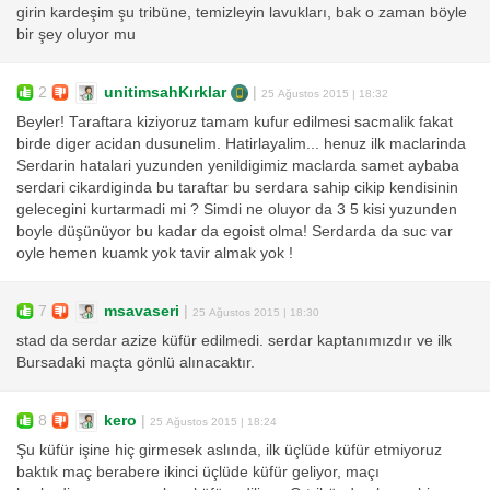
girin kardeşim şu tribüne, temizleyin lavukları, bak o zaman böyle
bir şey oluyor mu
2
unitimsahKırklar
|
25 Ağustos 2015 | 18:32
Beyler! Taraftara kiziyoruz tamam kufur edilmesi sacmalik fakat
birde diger acidan dusunelim. Hatirlayalim... henuz ilk maclarinda
Serdarin hatalari yuzunden yenildigimiz maclarda samet aybaba
serdari cikardiginda bu taraftar bu serdara sahip cikip kendisinin
gelecegini kurtarmadi mi ? Simdi ne oluyor da 3 5 kisi yuzunden
boyle düşünüyor bu kadar da egoist olma! Serdarda da suc var
oyle hemen kuamk yok tavir almak yok !
7
msavaseri
|
25 Ağustos 2015 | 18:30
stad da serdar azize küfür edilmedi. serdar kaptanımızdır ve ilk
Bursadaki maçta gönlü alınacaktır.
8
kero
|
25 Ağustos 2015 | 18:24
Şu küfür işine hiç girmesek aslında, ilk üçlüde küfür etmiyoruz
baktık maç berabere ikinci üçlüde küfür geliyor, maçı