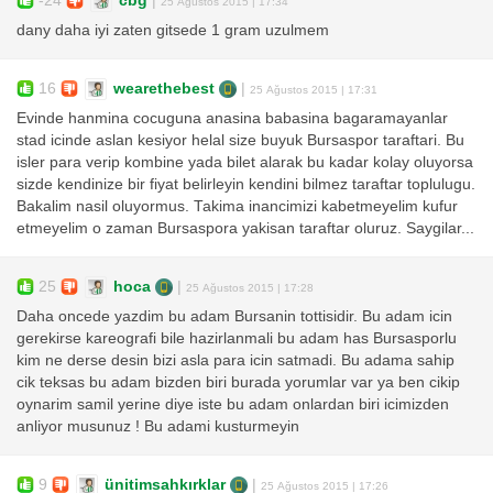
-24
cbg
|
25 Ağustos 2015 | 17:34
dany daha iyi zaten gitsede 1 gram uzulmem
16
wearethebest
|
25 Ağustos 2015 | 17:31
Evinde hanmina cocuguna anasina babasina bagaramayanlar
stad icinde aslan kesiyor helal size buyuk Bursaspor taraftari. Bu
isler para verip kombine yada bilet alarak bu kadar kolay oluyorsa
sizde kendinize bir fiyat belirleyin kendini bilmez taraftar toplulugu.
Bakalim nasil oluyormus. Takima inancimizi kabetmeyelim kufur
etmeyelim o zaman Bursaspora yakisan taraftar oluruz. Saygilar...
25
hoca
|
25 Ağustos 2015 | 17:28
Daha oncede yazdim bu adam Bursanin tottisidir. Bu adam icin
gerekirse kareografi bile hazirlanmali bu adam has Bursasporlu
kim ne derse desin bizi asla para icin satmadi. Bu adama sahip
cik teksas bu adam bizden biri burada yorumlar var ya ben cikip
oynarim samil yerine diye iste bu adam onlardan biri icimizden
anliyor musunuz ! Bu adami kusturmeyin
9
ünitimsahkırklar
|
25 Ağustos 2015 | 17:26