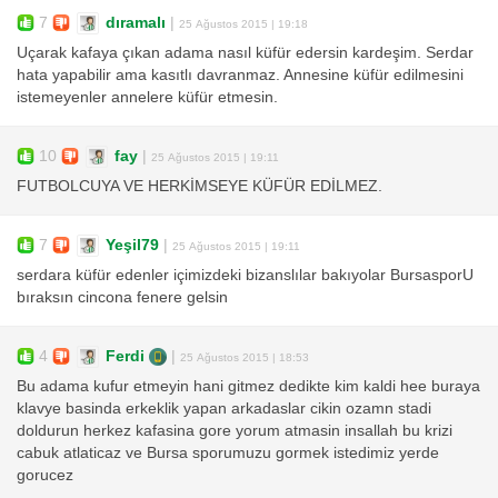
7
dıramalı
|
25 Ağustos 2015 | 19:18
Uçarak kafaya çıkan adama nasıl küfür edersin kardeşim. Serdar
hata yapabilir ama kasıtlı davranmaz. Annesine küfür edilmesini
istemeyenler annelere küfür etmesin.
10
fay
|
25 Ağustos 2015 | 19:11
FUTBOLCUYA VE HERKİMSEYE KÜFÜR EDİLMEZ.
7
Yeşil79
|
25 Ağustos 2015 | 19:11
serdara küfür edenler içimizdeki bizanslılar bakıyolar BursasporU
bıraksın cincona fenere gelsin
4
Ferdi
|
25 Ağustos 2015 | 18:53
Bu adama kufur etmeyin hani gitmez dedikte kim kaldi hee buraya
klavye basinda erkeklik yapan arkadaslar cikin ozamn stadi
doldurun herkez kafasina gore yorum atmasin insallah bu krizi
cabuk atlaticaz ve Bursa sporumuzu gormek istedimiz yerde
gorucez