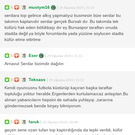
4
mustym16
|
25 Ağustos 2015 | 21:15
serdara top gelince alkış yapmalıyız kusmesin bize serdar bu
takımın kaptanıdır serdar gerçek Bursalı dır. Bu takımda tek
küfürü hak eden bölükbaşı dır ey Bursaspor taraftarı onuda
stadda değil ya böyle forumlarda yada yüzüne soylucen stadta
küfür etme ettirtme
6
Eser
|
25 Ağustos 2015 | 21:13
Arnavut Serdar bizimdir dağılın
8
Teksass
|
25 Ağustos 2015 | 21:12
Kendi oyuncusnu futbola küstürüp kaçıran başka taraftar
topluluğu yoktur heralde.Ergenlerden kurtulamaıcaz anlaşılan.Bu
alınan yabancıların hepsini de sahada yuhlayıp ,zararına
göndermezsek bende birşey bilmiyorum.
6
faruk
|
25 Ağustos 2015 | 20:49
geçen sene ozan tufan top kaptırdığında da tepki verildi, küfür