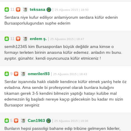
11
teksasa
|
25 Ağustos 2015 | 18:50
Serdara niye kufur ediliyor anlamiyorum serdara küfür edenin
Bursasporlulugundan suphe ederim
11
erdem ş.
|
25 Ağustos 2015 | 18:47
semih12345 kim Bursaspordan büyük değildir ama kimse o
formayı terleten birinin anasına küfür edemez. anladın mı bunu.
ayıptır. günahtır. kendi oyuncunuza küfür etmiceniz !
9
omerileri93
|
25 Ağustos 2015 | 18:43
Serdar isyanında haklı olabilir kendince küfür etmek yanlış hele öz
evladına. Ama sende bi profesyonel olarak bunlara kulağını
tıkaman gerek 3-5 kendini bilmezin yaptığı hatayı kulübe mal
edemezsin lig başladı nereye kaçıp gideceksin bu kadar mı sizin
Bursaspor sevginiz
5
Can1963
|
25 Ağustos 2015 | 18:36
Bunların hepsi passoligi bahane edip tribüne gelmeyen liderler,