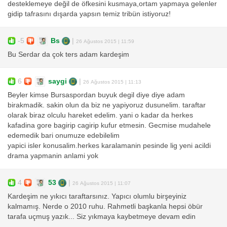
desteklemeye değil de öfkesini kusmaya,ortam yapmaya gelenler
gidip tafrasını dışarda yapsın temiz tribün istiyoruz!
-5
Bs
|
26 Ağustos 2015 | 11:59
Bu Serdar da çok ters adam kardeşim
6
saygi
|
26 Ağustos 2015 | 11:13
Beyler kimse Bursaspordan buyuk degil diye diye adam
birakmadik. sakin olun da biz ne yapiyoruz dusunelim. taraftar
olarak biraz olculu hareket edelim. yani o kadar da herkes
kafadina gore bagirip cagirip kufur etmesin. Gecmise mudahele
edemedik bari onumuze edebilelim
yapici isler konusalim.herkes karalamanin pesinde lig yeni acildi
drama yapmanin anlami yok
4
53
|
26 Ağustos 2015 | 11:07
Kardeşim ne yıkıcı taraftarsınız. Yapıcı olumlu birşeyiniz
kalmamış. Nerde o 2010 ruhu. Rahmetli başkanla hepsi öbür
tarafa uçmuş yazık... Siz yıkmaya kaybetmeye devam edin