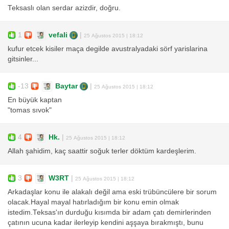
Teksaslı olan serdar azizdir, doğru.
1
vefali
|
25 Ağustos 2015 | 18:12
kufur etcek kisiler maça degilde avustralyadaki sörf yarislarina
gitsinler...
-13
Baytar
|
25 Ağustos 2015 | 18:12
En büyük kaptan
"tomas sıvok"
4
Hk.
|
25 Ağustos 2015 | 18:12
Allah şahidim, kaç saattir soğuk terler döktüm kardeşlerim.
3
W3RT
|
25 Ağustos 2015 | 18:12
Arkadaşlar konu ile alakalı değil ama eski trübüncülere bir sorum
olacak.Hayal mayal hatırladığım bir konu emin olmak
istedim.Teksas'ın durduğu kısımda bir adam çatı demirlerinden
çatının ucuna kadar ilerleyip kendini aşşaya bırakmıştı, bunu