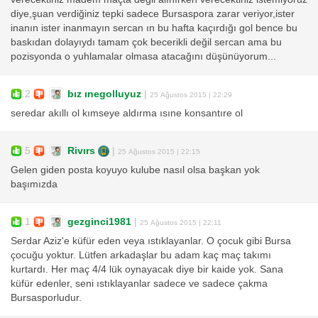
diye,şuan verdiğiniz tepki sadece Bursaspora zarar veriyor,ister
inanın ister inanmayın sercan ın bu hafta kaçırdığı gol bence bu
baskıdan dolayıydı tamam çok becerikli değil sercan ama bu
pozisyonda o yuhlamalar olmasa atacağını düşünüyorum...
2
bız ınegolluyuz
|
25 Ağustos 2015 | 22:29
seredar akıllı ol kımseye aldırma ısıne konsantıre ol
5
Rivırs
|
25 Ağustos 2015 | 22:15
Gelen giden posta koyuyo kulube nasıl olsa başkan yok
başımızda
1
gezginci1981
|
25 Ağustos 2015 | 22:11
Serdar Aziz'e küfür eden veya ıstıklayanlar. O çocuk gibi Bursa
çocuğu yoktur. Lütfen arkadaşlar bu adam kaç maç takımı
kurtardı. Her maç 4/4 lük oynayacak diye bir kaide yok. Sana
küfür edenler, seni ıstıklayanlar sadece ve sadece çakma
Bursasporludur.