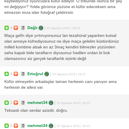
kaybediyoruz oyunculara küfür ediliyor. O tribünde olunca bir şey
mi değişiyor? Yolda görünce yüzüne et küfür edeceksen ama
etmezsin imza ister fotoğraf çektirirsin.
4
Dağlı
|
25 Ağustos 2015 | 18:23
Maça gelîn diye yırtınıyorsunuz lan tezahürat yaparken kutsal
olan anneye küfrediyosunuz ne diye maça gelelim küstürdünüz
milleti kombine alsak en az 3maç kendini bilmezler yüzünden
saha kapalı bide taraftarın diyosunuz hadilen ordan bi bok
olamazsınız siz gerçek taraftarlık sizinki değil
4
Ertuğrul
|
25 Ağustos 2015 | 18:17
Küfür etmeyelim arkadaşlar taman herkesin canı yanıyor ama
herkesin de ailesi var.
3
mehmet34
|
25 Ağustos 2015 | 18:15
Teksaslı olan serdar azizdir, doğru.
4
mehmet34
|
25 Ağustos 2015 | 18:15