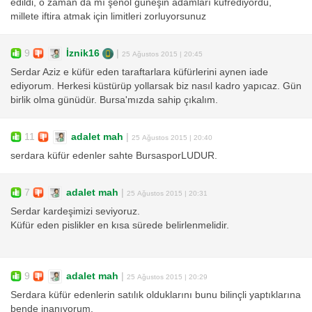
edildi, o zaman da mı şenol güneşin adamları küfrediyordu,
millete iftira atmak için limitleri zorluyorsunuz
9
İznik16
|
25 Ağustos 2015 | 20:45
Serdar Aziz e küfür eden taraftarlara küfürlerini aynen iade
ediyorum. Herkesi küstürüp yollarsak biz nasıl kadro yapıcaz. Gün
birlik olma günüdür. Bursa'mızda sahip çıkalım.
11
adalet mah
|
25 Ağustos 2015 | 20:40
serdara küfür edenler sahte BursasporLUDUR.
7
adalet mah
|
25 Ağustos 2015 | 20:31
Serdar kardeşimizi seviyoruz.
Küfür eden pislikler en kısa sürede belirlenmelidir.
9
adalet mah
|
25 Ağustos 2015 | 20:29
Serdara küfür edenlerin satılık olduklarını bunu bilinçli yaptıklarına
bende inanıyorum.