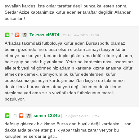
eyvallah kardes. Iste onlar taraftar degil bunca kallesten sonra
Serdar Azize kaptanimiza kufur edenler taraftar degildir. Allahdan
bulsunlar !
7
Teksaslı46574
|
25 Ağustos 2015 | 17:59
Arkadaş takımdaki futbolcuya küfür eden Bursasporlu olamaz
benim gözümde, ne olursa olsun o adam armayı taşıyor küfür
etmeye hakkın yok, tamam tepki göster ama küfür etme yuhlama,
hele grup halinde hiç yuhlama. Yeter be kardeşim nasıl insansınız
aile terbiyesi mi görmediniz adamın karısına kızına anasına küfür
etmek ne demek, utanıyorum bu küfür edenlerden, küfür
edecekseniz gelmeyin kardeşim biz 2bin kişiyle de takımımızı
destekleriz burası stres atma yeri değil takımını destekleme,
ateşleme yeri ama sizin yüzünüzden futbolcunun morali
bozuluyor.
-21
semih 12345
|
25 Ağustos 2015 | 17:57
defolup gidecek hic kimse Bursa dan büyük değil kardesim....son
dakkalarda tekme atar pislik yapar takıma zarar veriyor bu
kulupten ne serdarlar gitti..