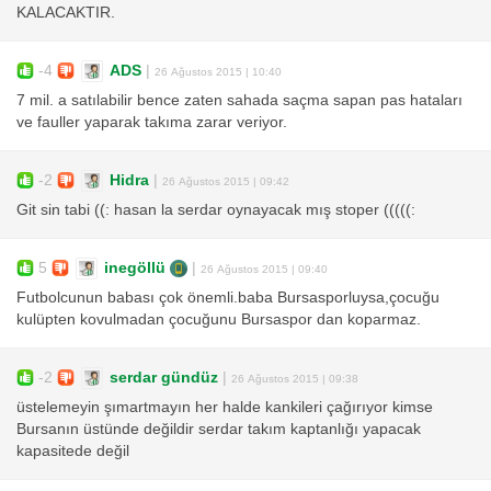
KALACAKTIR.
-4
ADS
|
26 Ağustos 2015 | 10:40
7 mil. a satılabilir bence zaten sahada saçma sapan pas hataları
ve fauller yaparak takıma zarar veriyor.
-2
Hidra
|
26 Ağustos 2015 | 09:42
Git sin tabi ((: hasan la serdar oynayacak mış stoper (((((:
5
inegöllü
|
26 Ağustos 2015 | 09:40
Futbolcunun babası çok önemli.baba Bursasporluysa,çocuğu
kulüpten kovulmadan çocuğunu Bursaspor dan koparmaz.
-2
serdar gündüz
|
26 Ağustos 2015 | 09:38
üstelemeyin şımartmayın her halde kankileri çağırıyor kimse
Bursanın üstünde değildir serdar takım kaptanlığı yapacak
kapasitede değil