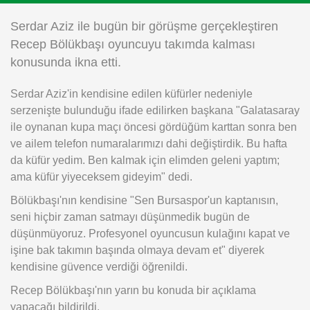
Instagram
Serdar Aziz ile bugün bir görüşme gerçekleştiren
Recep Bölükbaşı oyuncuyu takımda kalması
Android
konusunda ikna etti.
Serdar Aziz'in kendisine edilen küfürler nedeniyle
iOS
serzenişte bulunduğu ifade edilirken başkana "Galatasaray
ile oynanan kupa maçı öncesi gördüğüm karttan sonra ben
ve ailem telefon numaralarımızı dahi değiştirdik. Bu hafta
da küfür yedim. Ben kalmak için elimden geleni yaptım;
ama küfür yiyeceksem gideyim" dedi.
Bölükbaşı'nın kendisine "Sen Bursaspor'un kaptanısın,
seni hiçbir zaman satmayı düşünmedik bugün de
düşünmüyoruz. Profesyonel oyuncusun kulağını kapat ve
işine bak takımın başında olmaya devam et" diyerek
kendisine güvence verdiği öğrenildi.
Recep Bölükbaşı'nın yarın bu konuda bir açıklama
yapacağı bildirildi.