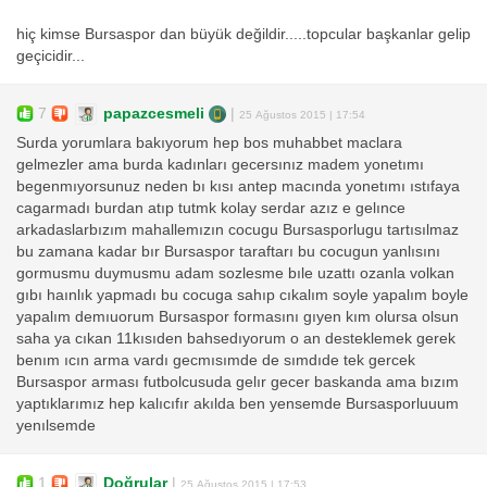
hiç kimse Bursaspor dan büyük değildir.....topcular başkanlar gelip
geçicidir...
7
papazcesmeli
|
25 Ağustos 2015 | 17:54
Surda yorumlara bakıyorum hep bos muhabbet maclara
gelmezler ama burda kadınları gecersınız madem yonetımı
begenmıyorsunuz neden bı kısı antep macında yonetımı ıstıfaya
cagarmadı burdan atıp tutmk kolay serdar azız e gelınce
arkadaslarbızım mahallemızın cocugu Bursasporlugu tartısılmaz
bu zamana kadar bır Bursaspor taraftarı bu cocugun yanlısını
gormusmu duymusmu adam sozlesme bıle uzattı ozanla volkan
gıbı haınlık yapmadı bu cocuga sahıp cıkalım soyle yapalım boyle
yapalım demıuorum Bursaspor formasını gıyen kım olursa olsun
saha ya cıkan 11kısıden bahsedıyorum o an desteklemek gerek
benım ıcın arma vardı gecmısımde de sımdıde tek gercek
Bursaspor arması futbolcusuda gelır gecer baskanda ama bızım
yaptıklarımız hep kalıcıfır akılda ben yensemde Bursasporluuum
yenılsemde
1
Doğrular
|
25 Ağustos 2015 | 17:53