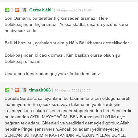
3
Gerçek âkil
|
26 Ağustos 2015 | 11:03
Son Osmanlı, bu taraftar hiç kimseden tırsmaz . Hele
Bölükbaşından hiç tırsmaz . Yoksa stadta, dışarda yüzüne karşı
ne diyecekse der .
Belli ki bazıları, çorbalarını almış Hâla Bölükbaşını destekliyorlar .
Bölükbaşından bi cacık olmaz . Kim başkan olursa olsun şu
Bölükbaşı olmasın .
Uçurumun kenarından geçiyoruz farkındamısınız .
7
timsah966
|
26 Ağustos 2015 | 10:55
Burada Serdar'a sallayanların bu takımın taraftarı olduğuna artık
inanmıyorum. Bu çocuk size veya takıma ne yaptı kardeşim.
Tekmeye kafa sokan ülkenin ender stoperlerinden biri. Senelerdir
bu takımdan AYRILMAYACAĞIM, BEN Bursaspor'LUYUM diye
bağıran tek adam. Gidenleri ve verdikleri demeçleri gördük.Allah
hepsine Pingel şansı versin.Ancak bu adamı yedirmeyeceğiz.
SERDAR BU TAKIMIN KAPTANIDIR VE UZUN YILLAR BÖYLE