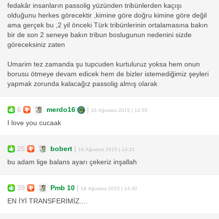
fedakâr insanların passolig yüzünden tribünlerden kaçışı
olduğunu herkes görecektir ,kimine göre doğru kimine göre değil
ama gerçek bu ,2 yil önceki Türk tribünlerinin ortalamasına bakın
bir de son 2 seneye bakın tribun boslugunun nedenini sizde
göreceksiniz zaten
Umarim tez zamanda şu tupcuden kurtuluruz yoksa hem onun
borusu ötmeye devam edicek hem de bizler istemediğimiz şeyleri
yapmak zorunda kalacağız passolig almış olarak
6
merdo16
|
16 Ağustos 2015 | 14:55
I love you cucaak
25
bobert
|
16 Ağustos 2015 | 14:31
bu adam lige balans ayarı çekeriz inşallah
39
Pmb 10
|
16 Ağustos 2015 | 14:30
EN İYİ TRANSFERİMİZ....