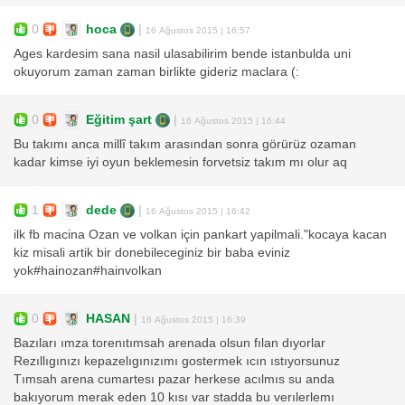
0
hoca
|
16 Ağustos 2015 | 16:57
Ages kardesim sana nasil ulasabilirim bende istanbulda uni
okuyorum zaman zaman birlikte gideriz maclara (:
0
Eğitim şart
|
16 Ağustos 2015 | 16:44
Bu takımı anca millî takım arasından sonra görürüz ozaman
kadar kimse iyi oyun beklemesin forvetsiz takım mı olur aq
1
dede
|
16 Ağustos 2015 | 16:42
ilk fb macina Ozan ve volkan için pankart yapilmali."kocaya kacan
kiz misali artik bir donebileceginiz bir baba eviniz
yok#hainozan#hainvolkan
0
HASAN
|
16 Ağustos 2015 | 16:39
Bazıları ımza torenıtımsah arenada olsun fılan dıyorlar
Rezıllıgınızı kepazelıgınızımı gostermek ıcın ıstıyorsunuz
Tımsah arena cumartesı pazar herkese acılmıs su anda
bakıyorum merak eden 10 kısı var stadda bu verılerlemı