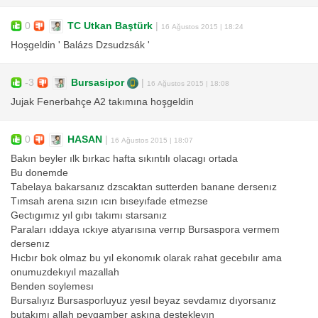
0
TC Utkan Baştürk
|
16 Ağustos 2015 | 18:24
Hoşgeldin ' Balázs Dzsudzsák '
-3
Bursasipor
|
16 Ağustos 2015 | 18:08
Jujak Fenerbahçe A2 takımına hoşgeldin
0
HASAN
|
16 Ağustos 2015 | 18:07
Bakın beyler ılk bırkac hafta sıkıntılı olacagı ortada
Bu donemde
Tabelaya bakarsanız dzscaktan sutterden banane dersenız
Tımsah arena sızın ıcın bıseyıfade etmezse
Gectıgımız yıl gıbı takımı starsanız
Paraları ıddaya ıckıye atyarısına verrıp Bursaspora vermem
dersenız
Hıcbır bok olmaz bu yıl ekonomık olarak rahat gecebılır ama
onumuzdekıyıl mazallah
Benden soylemesı
Bursalıyız Bursasporluyuz yesıl beyaz sevdamız dıyorsanız
butakımı allah peygamber askına destekleyın