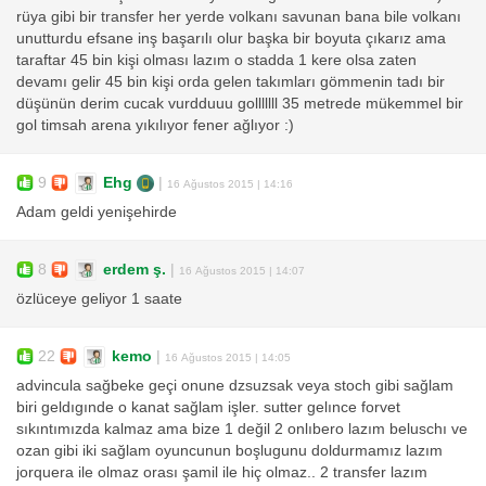
rüya gibi bir transfer her yerde volkanı savunan bana bile volkanı
unutturdu efsane inş başarılı olur başka bir boyuta çıkarız ama
taraftar 45 bin kişi olması lazım o stadda 1 kere olsa zaten
devamı gelir 45 bin kişi orda gelen takımları gömmenin tadı bir
düşünün derim cucak vurdduuu golllllll 35 metrede mükemmel bir
gol timsah arena yıkılıyor fener ağlıyor :)
9
Ehg
|
16 Ağustos 2015 | 14:16
Adam geldi yenişehirde
8
erdem ş.
|
16 Ağustos 2015 | 14:07
özlüceye geliyor 1 saate
22
kemo
|
16 Ağustos 2015 | 14:05
advincula sağbeke geçi onune dzsuzsak veya stoch gibi sağlam
biri geldıgınde o kanat sağlam işler. sutter gelınce forvet
sıkıntımızda kalmaz ama bize 1 değil 2 onlıbero lazım beluschı ve
ozan gibi iki sağlam oyuncunun boşlugunu doldurmamız lazım
jorquera ile olmaz orası şamil ile hiç olmaz.. 2 transfer lazım