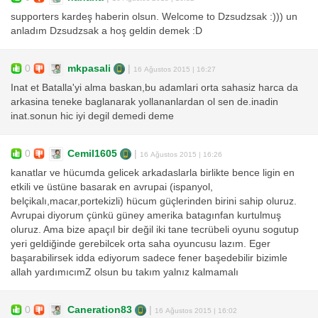
supporters kardeş haberin olsun. Welcome to Dzsudzsak :))) un
anladım Dzsudzsak a hoş geldin demek :D
0
mkpasali
|
16 Ağustos 2015 | 16:27
Inat et Batalla'yi alma baskan,bu adamlari orta sahasiz harca da
arkasina teneke baglanarak yollananlardan ol sen de.inadin
inat.sonun hic iyi degil demedi deme
0
Cemil1605
|
16 Ağustos 2015 | 16:26
kanatlar ve hücumda gelicek arkadaslarla birlikte bence ligin en
etkili ve üstüne basarak en avrupai (ispanyol,
belçikalı,macar,portekizli) hücum güçlerinden birini sahip oluruz.
Avrupai diyorum çünkü güney amerika batagınfan kurtulmuş
oluruz. Ama bize apaçıl bir değil iki tane tecrübeli oyunu sogutup
yeri geldiğinde gerebilcek orta saha oyuncusu lazım. Eger
başarabilirsek idda ediyorum sadece fener başedebilir bizimle
allah yardımıcımZ olsun bu takım yalnız kalmamalı
0
Caneration83
|
16 Ağustos 2015 | 16:02