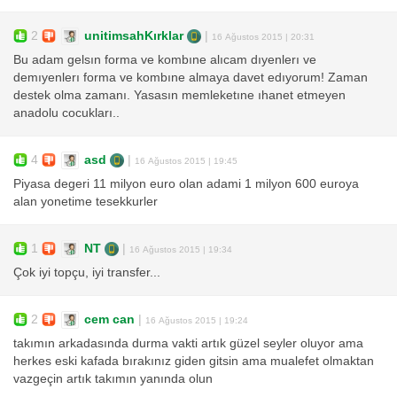
2
unitimsahKırklar
|
16 Ağustos 2015 | 20:31
Bu adam gelsın forma ve kombıne alıcam dıyenlerı ve
demıyenlerı forma ve kombıne almaya davet edıyorum! Zaman
destek olma zamanı. Yasasın memleketıne ıhanet etmeyen
anadolu cocukları..
4
asd
|
16 Ağustos 2015 | 19:45
Piyasa degeri 11 milyon euro olan adami 1 milyon 600 euroya
alan yonetime tesekkurler
1
NT
|
16 Ağustos 2015 | 19:34
Çok iyi topçu, iyi transfer...
2
cem can
|
16 Ağustos 2015 | 19:24
takımın arkadasında durma vakti artık güzel seyler oluyor ama
herkes eski kafada bırakınız giden gitsin ama mualefet olmaktan
vazgeçin artık takımın yanında olun