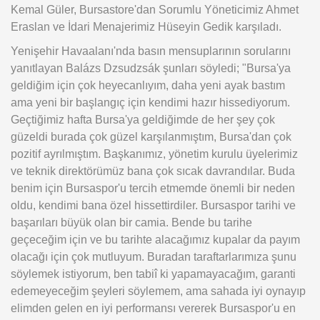
Kemal Güler, Bursastore'dan Sorumlu Yöneticimiz Ahmet
Eraslan ve İdari Menajerimiz Hüseyin Gedik karşıladı.
Yenişehir Havaalanı'nda basın mensuplarının sorularını
yanıtlayan Balázs Dzsudzsák şunları söyledi; "Bursa'ya
geldiğim için çok heyecanlıyım, daha yeni ayak bastım
ama yeni bir başlangıç için kendimi hazır hissediyorum.
Geçtiğimiz hafta Bursa'ya geldiğimde de her şey çok
güzeldi burada çok güzel karşılanmıştım, Bursa'dan çok
pozitif ayrılmıştım. Başkanımız, yönetim kurulu üyelerimiz
ve teknik direktörümüz bana çok sıcak davrandılar. Buda
benim için Bursaspor'u tercih etmemde önemli bir neden
oldu, kendimi bana özel hissettirdiler. Bursaspor tarihi ve
başarıları büyük olan bir camia. Bende bu tarihe
geçeceğim için ve bu tarihte alacağımız kupalar da payım
olacağı için çok mutluyum. Buradan taraftarlarımıza şunu
söylemek istiyorum, ben tabiî ki yapamayacağım, garanti
edemeyeceğim şeyleri söylemem, ama sahada iyi oynayıp
elimden gelen en iyi performansı vererek Bursaspor'u en