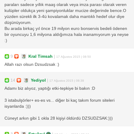
paraları sadece yıllık maaş olarak veya imza parası olarak veren
kulüpler oldukça yeni şampiyonluklar mucize değerinde bence.O
yüzden sürekli ilk 3-4ü kovalamak daha mantıklı hedef olur diye
düşünüyorum.
Bu arada birkaç yıl önce 19 milyon euro bonservis bedeli ödenen
bir oyuncuyu 1,6 milyona aldığımıza hala inanamıyorum ya neyse
:)
9
Kral Timsah
|
17 Ağustos 2015 | 08:50
Allah razı olsun Dzsudzsak :)
14
Yediyol
|
17 Ağustos 2015 | 08:38
Adamı biz alıyoz, yaptığı etki-tepkiye bi bakın :D
3 istabulşörler+ es-es vs... diğer bi kaç takım forum siteleri
isyanlarda :)))
Cüneyt arkın gibi 1 okla 28 kişiyi öldürdü DZSUDZSAK:)))
3
Ertuğrul
|