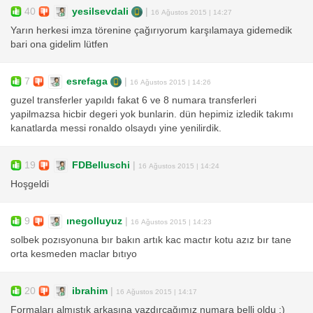
40
yesilsevdali
|
16 Ağustos 2015 | 14:27
Yarın herkesi imza törenine çağırıyorum karşılamaya gidemedik
bari ona gidelim lütfen
7
esrefaga
|
16 Ağustos 2015 | 14:26
guzel transferler yapıldı fakat 6 ve 8 numara transferleri
yapilmazsa hicbir degeri yok bunlarin. dün hepimiz izledik takımı
kanatlarda messi ronaldo olsaydı yine yenilirdik.
19
FDBelluschi
|
16 Ağustos 2015 | 14:24
Hoşgeldi
9
ınegolluyuz
|
16 Ağustos 2015 | 14:23
solbek pozısyonuna bır bakın artık kac mactır kotu azız bır tane
orta kesmeden maclar bıtıyo
20
ibrahim
|
16 Ağustos 2015 | 14:17
Formaları almıştık arkasına yazdırcağımız numara belli oldu :)