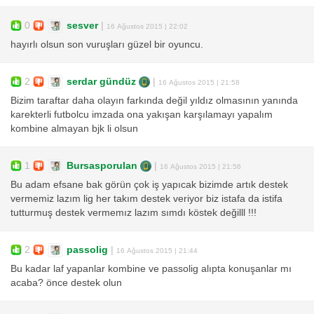
0
sesver
|
16 Ağustos 2015 | 22:02
hayırlı olsun son vuruşları güzel bir oyuncu.
2
serdar gündüz
|
16 Ağustos 2015 | 21:58
Bizim taraftar daha olayın farkında değil yıldız olmasının yanında
karekterli futbolcu imzada ona yakışan karşılamayı yapalım
kombine almayan bjk li olsun
1
Bursasporulan
|
16 Ağustos 2015 | 21:56
Bu adam efsane bak görün çok iş yapıcak bizimde artık destek
vermemiz lazım lig her takım destek veriyor biz istafa da istifa
tutturmuş destek vermemız lazım sımdı köstek değilll !!!
2
passolig
|
16 Ağustos 2015 | 21:44
Bu kadar laf yapanlar kombine ve passolig alıpta konuşanlar mı
acaba? önce destek olun