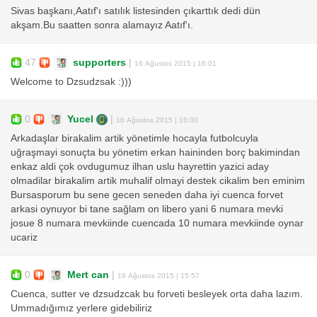
Sivas başkanı,Aatıf'ı satılık listesinden çıkarttık dedi dün
akşam.Bu saatten sonra alamayız Aatıf'ı.
47
supporters
|
16 Ağustos 2015 | 16:01
Welcome to Dzsudzsak :)))
0
Yucel
|
16 Ağustos 2015 | 16:00
Arkadaşlar birakalim artik yönetimle hocayla futbolcuyla
uğraşmayi sonuçta bu yönetim erkan haininden borç bakimindan
enkaz aldi çok ovdugumuz ilhan uslu hayrettin yazici aday
olmadilar birakalim artik muhalif olmayi destek cikalim ben eminim
Bursasporum bu sene gecen seneden daha iyi cuenca forvet
arkasi oynuyor bi tane sağlam on libero yani 6 numara mevki
josue 8 numara mevkiinde cuencada 10 numara mevkiinde oynar
ucariz
0
Mert can
|
16 Ağustos 2015 | 15:57
Cuenca, sutter ve dzsudzcak bu forveti besleyek orta daha lazım.
Ummadığımız yerlere gidebiliriz