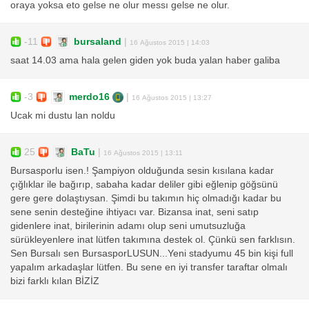
oraya yoksa eto gelse ne olur messı gelse ne olur.
-11
bursaland
|
16 Ağustos 2015 | 14:03
saat 14.03 ama hala gelen giden yok buda yalan haber galiba
-3
merdo16
|
16 Ağustos 2015 | 13:27
Ucak mi dustu lan noldu
25
BaTu
|
16 Ağustos 2015 | 13:11
Bursasporlu isen.! Şampiyon olduğunda sesin kısılana kadar
çığlıklar ile bağırıp, sabaha kadar deliler gibi eğlenip göğsünü
gere gere dolaştıysan. Şimdi bu takımın hiç olmadığı kadar bu
sene senin desteğine ihtiyacı var. Bizansa inat, seni satıp
gidenlere inat, birilerinin adamı olup seni umutsuzluğa
sürükleyenlere inat lütfen takımına destek ol. Çünkü sen farklısın.
Sen Bursalı sen BursasporLUSUN...Yeni stadyumu 45 bin kişi full
yapalım arkadaşlar lütfen. Bu sene en iyi transfer taraftar olmalı
bizi farklı kılan BİZİZ