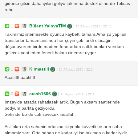
giderse gitsin daha iyileri geliyo takımına destek ol nerde Teksas
ruhu.
1
Bülent YalovaTÍM
|
16 Ağustos 2015 | 22:40
Takimimiz istemesekte oyuncu kaybetti tamam.Ama şu yapilan
transferler tamamlansında her şeyin çok farklî olacağini
dùşùnùyorum.birde madem feneradam sattik bunlari verirken
gelecek vaat eden fenerli hakan cinemre uygar
1
Kirmastili
|
16 Ağustos 2015 | 22:14
Aaatiffff aaatiffff
0
crash1606
|
16 Ağustos 2015 | 22:13
Imzayida atsada rahatlasak artik. Bugun aksam saatlerinde
podyum parkta geziyordu.
Sehiride bizide cok sevecek insallah.
Asil olan orta sahanin ortasina iki yonlu kuvvetli bir orta saha
almamiz sart. Orta sahan ne kadar iyi ise takimda o kadar iyidir.