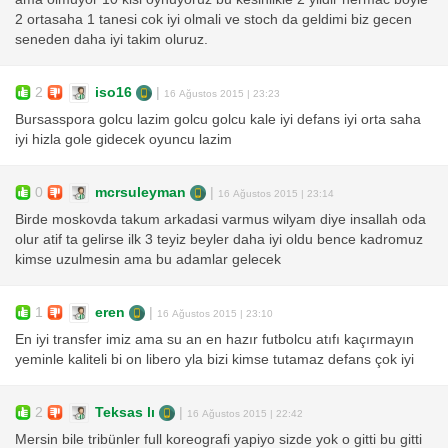
2 ortasaha 1 tanesi cok iyi olmali ve stoch da geldimi biz gecen
seneden daha iyi takim oluruz.
2
iso16
|
16 Ağustos 2015 | 23:23
Bursasspora golcu lazim golcu golcu kale iyi defans iyi orta saha
iyi hizla gole gidecek oyuncu lazim
0
mcrsuleyman
|
16 Ağustos 2015 | 23:14
Birde moskovda takum arkadasi varmus wilyam diye insallah oda
olur atif ta gelirse ilk 3 teyiz beyler daha iyi oldu bence kadromuz
kimse uzulmesin ama bu adamlar gelecek
1
eren
|
16 Ağustos 2015 | 23:10
En iyi transfer imiz ama su an en hazır futbolcu atıfı kaçırmayın
yeminle kaliteli bi on libero yla bizi kimse tutamaz defans çok iyi
2
Teksas lı
|
16 Ağustos 2015 | 22:42
Mersin bile tribünler full koreografi yapiyo sizde yok o gitti bu gitti