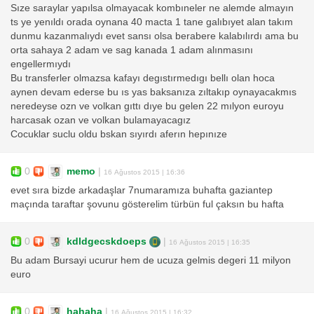
Sıze saraylar yapılsa olmayacak kombıneler ne alemde almayın
ts ye yenıldı orada oynana 40 macta 1 tane galıbıyet alan takım
dunmu kazanmalıydı evet sansı olsa berabere kalabılırdı ama bu
orta sahaya 2 adam ve sag kanada 1 adam alınmasını
engellermıydı
Bu transferler olmazsa kafayı degıstırmedıgı bellı olan hoca
aynen devam ederse bu ıs yas baksanıza zıltakıp oynayacakmıs
neredeyse ozn ve volkan gıttı dıye bu gelen 22 mılyon euroyu
harcasak ozan ve volkan bulamayacagız
Cocuklar suclu oldu bskan sıyırdı aferın hepınıze
0
memo
|
16 Ağustos 2015 | 16:36
evet sıra bizde arkadaşlar 7numaramıza buhafta gaziantep
maçında taraftar şovunu gösterelim türbün ful çaksın bu hafta
0
kdldgecskdoeps
|
16 Ağustos 2015 | 16:35
Bu adam Bursayi ucurur hem de ucuza gelmis degeri 11 milyon
euro
0
hahaha
|
16 Ağustos 2015 | 16:32