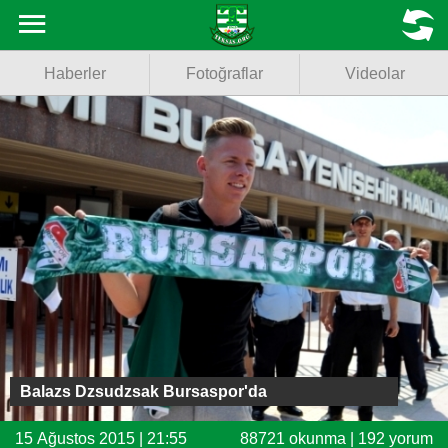
Haberler
MENU
Haberler
Fotoğraflar
Videolar
Fotoğraflar
Videolar
Basketbol
Voleybol
Puan Durumu
Fikstür
Facebook
Balazs Dzsudzsak Bursaspor'da
Twitter
15 Ağustos 2015 | 21:55
88721 okunma | 192 yorum