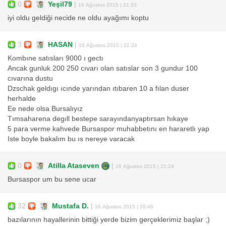
0
Yeşil79
|
16 Ağustos 2015 | 21:33
iyi oldu geldiği necide ne oldu ayağımı koptu
3
HASAN
|
16 Ağustos 2015 | 21:24
Kombıne satısları 9000 ı gectı
Ancak gunluk 200 250 cıvarı olan satıslar son 3 gundur 100
cıvarına dustu
Dzschak geldıgı ıcınde yarından ıtıbaren 10 a fılan duser
herhalde
Ee nede olsa Bursalıyız
Tımsaharena degıll bestepe sarayındanyaptırsan hıkaye
5 para verme kahvede Bursaspor muhabbetını en hararetlı yap
Iste boyle bakalım bu ıs nereye varacak
0
Atilla Ataseven
|
16 Ağustos 2015 | 21:24
Bursaspor um bu sene ucar
32
Mustafa D.
|
16 Ağustos 2015 | 20:46
bazılarının hayallerinin bittiği yerde bizim gerçeklerimiz başlar ;)