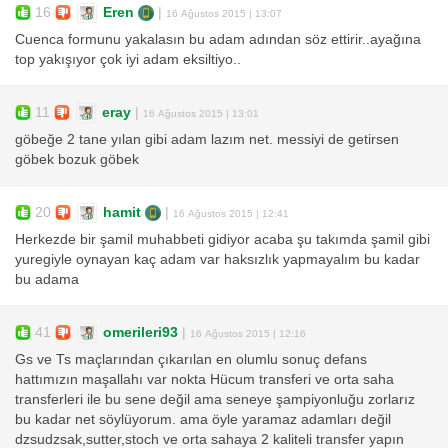
16
Eren
|
16 Ağustos 2015 | 13:07
Cuenca formunu yakalasın bu adam adından söz ettirir..ayağına
top yakışıyor çok iyi adam eksiltiyo..
11
eray
|
16 Ağustos 2015 | 13:01
göbeğe 2 tane yılan gibi adam lazım net. messiyi de getirsen
göbek bozuk göbek
20
hamit
|
16 Ağustos 2015 | 12:41
Herkezde bir şamil muhabbeti gidiyor acaba şu takımda şamil gibi
yuregiyle oynayan kaç adam var haksızlık yapmayalım bu kadar
bu adama
41
omerileri93
|
16 Ağustos 2015 | 12:16
Gs ve Ts maçlarından çıkarılan en olumlu sonuç defans
hattımızın maşallahı var nokta Hücum transferi ve orta saha
transferleri ile bu sene değil ama seneye şampiyonluğu zorlarız
bu kadar net söylüyorum. ama öyle yaramaz adamları değil
dzsudzsak,sutter,stoch ve orta sahaya 2 kaliteli transfer yapın