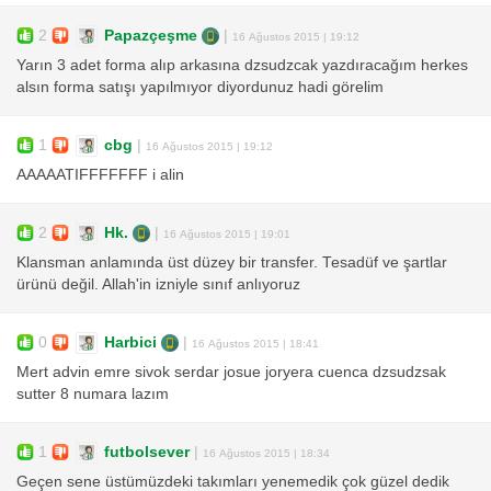
2
Papazçeşme
|
16 Ağustos 2015 | 19:12
Yarın 3 adet forma alıp arkasına dzsudzcak yazdıracağım herkes
alsın forma satışı yapılmıyor diyordunuz hadi görelim
1
cbg
|
16 Ağustos 2015 | 19:12
AAAAATIFFFFFFF i alin
2
Hk.
|
16 Ağustos 2015 | 19:01
Klansman anlamında üst düzey bir transfer. Tesadüf ve şartlar
ürünü değil. Allah'in izniyle sınıf anlıyoruz
0
Harbici
|
16 Ağustos 2015 | 18:41
Mert advin emre sivok serdar josue joryera cuenca dzsudzsak
sutter 8 numara lazım
1
futbolsever
|
16 Ağustos 2015 | 18:34
Geçen sene üstümüzdeki takımları yenemedik çok güzel dedik