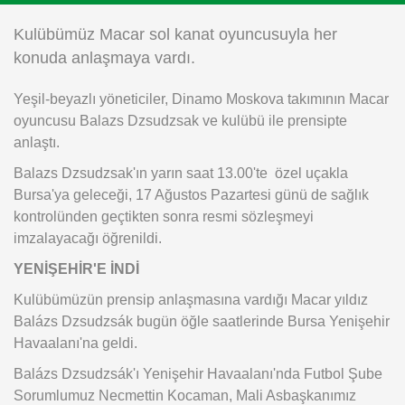
Instagram
Kulübümüz Macar sol kanat oyuncusuyla her
konuda anlaşmaya vardı.
Android
Yeşil-beyazlı yöneticiler, Dinamo Moskova takımının Macar
oyuncusu Balazs Dzsudzsak ve kulübü ile prensipte
iOS
anlaştı.
Balazs Dzsudzsak'ın yarın saat 13.00'te özel uçakla
Bursa'ya geleceği, 17 Ağustos Pazartesi günü de sağlık
kontrolünden geçtikten sonra resmi sözleşmeyi
imzalayacağı öğrenildi.
YENİŞEHİR'E İNDİ
Kulübümüzün prensip anlaşmasına vardığı Macar yıldız
Balázs Dzsudzsák bugün öğle saatlerinde Bursa Yenişehir
Havaalanı'na geldi.
Balázs Dzsudzsák'ı Yenişehir Havaalanı'nda Futbol Şube
Sorumlumuz Necmettin Kocaman, Mali Asbaşkanımız