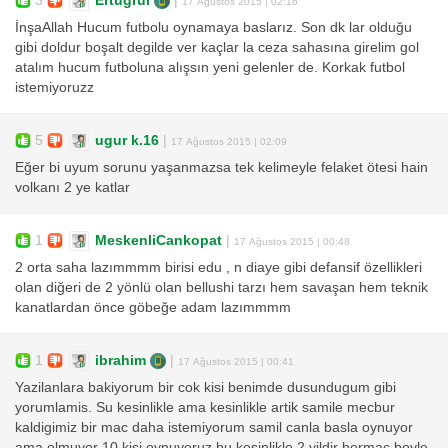
17 Ağustos 2015 | 02:16
İnşaAllah Hucum futbolu oynamaya baslarız. Son dk lar olduğu
gibi doldur boşalt degilde ver kaçlar la ceza sahasına girelim gol
atalım hucum futboluna alışsın yeni gelenler de. Korkak futbol
istemiyoruzz
5
ugur k.16
|
17 Ağustos 2015 | 02:09
Eğer bi uyum sorunu yaşanmazsa tek kelimeyle felaket ötesi hain
volkanı 2 ye katlar
1
MeskenliCankopat
|
17 Ağustos 2015 | 00:48
2 orta saha lazımmmm birisi edu , n diaye gibi defansif özellikleri
olan diğeri de 2 yönlü olan bellushi tarzı hem savaşan hem teknik
kanatlardan önce göbeğe adam lazımmmm
1
ibrahim
|
17 Ağustos 2015 | 00:41
Yazilanlara bakiyorum bir cok kisi benimde dusundugum gibi
yorumlamis. Su kesinlikle ama kesinlikle artik samile mecbur
kaldigimiz bir mac daha istemiyorum samil canla basla oynuyor
ama olmuyor 10 kisi oynuyoruz bu kesinlikle 2 yildir hermac boyle