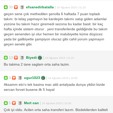
30
efsanedirbatalla
|
16 Ağustos 2015 | 11:15
geçen sene çok methedilen şenolla 6 haftada 7 puan topladı
takım. bi telaş yapmayın be kardeşim takımı satıp giden adamlar
yüzüne bu takım hazır giremedi sezona bu kadar basit. bir kaç
hafta içinde sistem oturur . yeni transferlerde geldiğinde bu takım
geçen senenden iyi olur hemen bir malubiyette küme düşücez
yada bir galibiyette şampiyon olucaz gibi cahil yorum yapmayın
geçen seneki gibi.
13
Biyedi
|
16 Ağustos 2015 | 11:10
Bu takima 2 tane saglam orta saha lazim.
3
ugur1023
|
16 Ağustos 2015 | 10:59
Aksamm eto'o tek basina mac aldi antalyada dunya yildizi bizde
sercan forvet busene ilk 5 hayal
5
Mert can
|
16 Ağustos 2015 | 10:29
Çok iyi oldu. Acilen orta saha transferi lazım. Bizdekilerden kaliteli