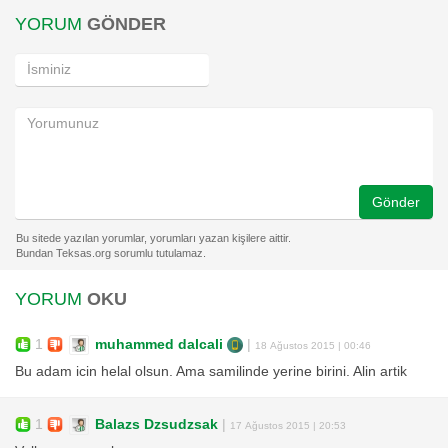
YORUM
GÖNDER
Gönder
YORUM
OKU
1
muhammed dalcali
|
18 Ağustos 2015 | 00:46
Bu adam icin helal olsun. Ama samilinde yerine birini. Alin artik
1
Balazs Dzsudzsak
|
17 Ağustos 2015 | 20:53