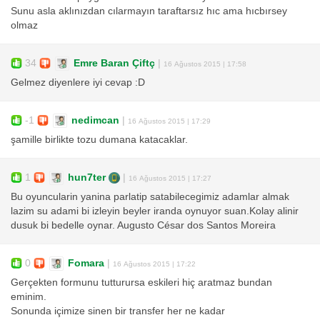
Sunu asla aklınızdan cılarmayın taraftarsız hıc ama hıcbırsey
olmaz
34
Emre Baran Çiftç
|
16 Ağustos 2015 | 17:58
Gelmez diyenlere iyi cevap :D
-1
nedimcan
|
16 Ağustos 2015 | 17:29
şamille birlikte tozu dumana katacaklar.
1
hun7ter
|
16 Ağustos 2015 | 17:27
Bu oyuncularin yanina parlatip satabilecegimiz adamlar almak
lazim su adami bi izleyin beyler iranda oynuyor suan.Kolay alinir
dusuk bi bedelle oynar. Augusto César dos Santos Moreira
0
Fomara
|
16 Ağustos 2015 | 17:22
Gerçekten formunu tutturursa eskileri hiç aratmaz bundan
eminim.
Sonunda içimize sinen bir transfer her ne kadar