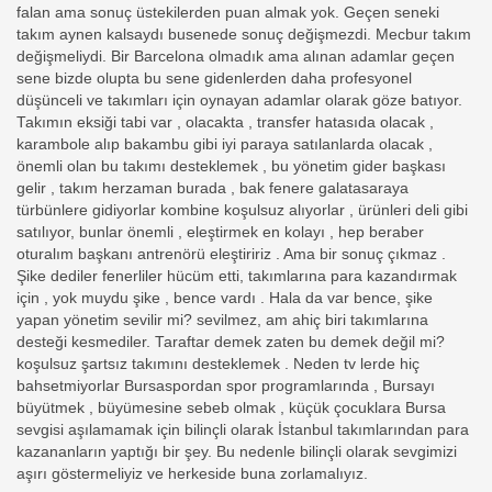
falan ama sonuç üstekilerden puan almak yok. Geçen seneki
takım aynen kalsaydı busenede sonuç değişmezdi. Mecbur takım
değişmeliydi. Bir Barcelona olmadık ama alınan adamlar geçen
sene bizde olupta bu sene gidenlerden daha profesyonel
düşünceli ve takımları için oynayan adamlar olarak göze batıyor.
Takımın eksiği tabi var , olacakta , transfer hatasıda olacak ,
karambole alıp bakambu gibi iyi paraya satılanlarda olacak ,
önemli olan bu takımı desteklemek , bu yönetim gider başkası
gelir , takım herzaman burada , bak fenere galatasaraya
türbünlere gidiyorlar kombine koşulsuz alıyorlar , ürünleri deli gibi
satılıyor, bunlar önemli , eleştirmek en kolayı , hep beraber
oturalım başkanı antrenörü eleştiririz . Ama bir sonuç çıkmaz .
Şike dediler fenerliler hücüm etti, takımlarına para kazandırmak
için , yok muydu şike , bence vardı . Hala da var bence, şike
yapan yönetim sevilir mi? sevilmez, am ahiç biri takımlarına
desteği kesmediler. Taraftar demek zaten bu demek değil mi?
koşulsuz şartsız takımını desteklemek . Neden tv lerde hiç
bahsetmiyorlar Bursaspordan spor programlarında , Bursayı
büyütmek , büyümesine sebeb olmak , küçük çocuklara Bursa
sevgisi aşılamamak için bilinçli olarak İstanbul takımlarından para
kazananların yaptığı bir şey. Bu nedenle bilinçli olarak sevgimizi
aşırı göstermeliyiz ve herkeside buna zorlamalıyız.