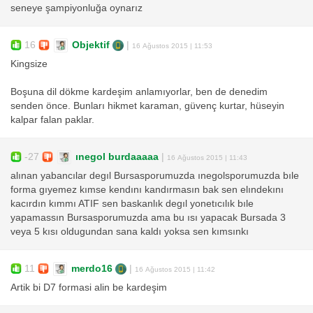
seneye şampiyonluğa oynarız
16
Objektif
|
16 Ağustos 2015 | 11:53
Kingsize
Boşuna dil dökme kardeşim anlamıyorlar, ben de denedim
senden önce. Bunları hikmet karaman, güvenç kurtar, hüseyin
kalpar falan paklar.
-27
ınegol burdaaaaa
|
16 Ağustos 2015 | 11:43
alınan yabancılar degıl Bursasporumuzda ınegolsporumuzda bıle
forma gıyemez kımse kendını kandırmasın bak sen elındekını
kacırdın kımmı ATIF sen baskanlık degıl yonetıcılık bıle
yapamassın Bursasporumuzda ama bu ısı yapacak Bursada 3
veya 5 kısı oldugundan sana kaldı yoksa sen kımsınkı
11
merdo16
|
16 Ağustos 2015 | 11:42
Artik bi D7 formasi alin be kardeşim