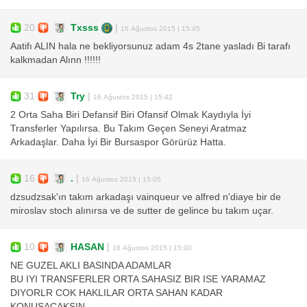
20
Txsss
|
16 Ağustos 2015 | 15:45
Aatifı ALIN hala ne bekliyorsunuz adam 4s 2tane yasladı Bi tarafı
kalkmadan Alınn !!!!!!
31
Try
|
16 Ağustos 2015 | 15:42
2 Orta Saha Biri Defansif Biri Ofansif Olmak Kaydıyla İyi
Transferler Yapılırsa. Bu Takım Geçen Seneyi Aratmaz
Arkadaşlar. Daha İyi Bir Bursaspor Görürüz Hatta.
16
.
|
16 Ağustos 2015 | 15:05
dzsudzsak'ın takım arkadaşı vainqueur ve alfred n'diaye bir de
miroslav stoch alınırsa ve de sutter de gelince bu takım uçar.
10
HASAN
|
16 Ağustos 2015 | 15:00
NE GUZEL AKLI BASINDA ADAMLAR
BU IYI TRANSFERLER ORTA SAHASIZ BIR ISE YARAMAZ
DIYORLR COK HAKLILAR ORTA SAHAN KADAR
KONUSACAKSIN