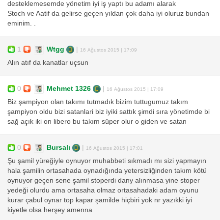
desteklemesemde yönetim iyi iş yaptı bu adamı alarak
Stoch ve Aatif da gelirse geçen yıldan çok daha iyi oluruz bundan
eminim. .
1
Wtgg
|
16 Ağustos 2015 | 17:09
Alın atıf da kanatlar uçsun
0
Mehmet 1326
|
16 Ağustos 2015 | 17:09
Biz şampiyon olan takımı tutmadık bizim tuttugumuz takım
şampiyon oldu bizi satanlari biz iyiki sattık şimdi sıra yönetimde bi
sağ açık iki on libero bu takım süper olur o giden ve satan
0
Bursalı
|
16 Ağustos 2015 | 17:01
Şu şamil yüreğiyle oynuyor muhabbeti sıkmadı mı sizi yapmayın
hala şamilin ortasahada oynadığında yetersizliğinden takım kötü
oynuyor geçen sene şamil stoperdi dany alınmasa yine stoper
yedeği olurdu ama ortasaha olmaz ortasahadaki adam oyunu
kurar çabul oynar top kapar şamilde hiçbiri yok nr yazıkki iyi
kiyetle olsa herşey amenna