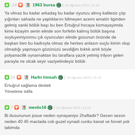
-14
1963 bursa
|
16 Ağustos 2015 | 11:24
Ya olmaz bu kadar arkadaş bu kadar oyuncu almış kalitesiz çöp
yığınları sahada ne yaptıklarını bilmeyen acemi amatör liginden
gelmiş sanki bölük başı bu ben Ertuğrul hocaya kizmayayimda
kime kizayim senin elinde son forfetin kalmış bölük başına
soyluyemiyonmu çık oyuncuları elinde gozunun önünde de
başkan ben bu kadroyla olmaz de herkes anlasın suçlu kimin olup
olmadığı yapmayın gözünüzü sevdiğim bıktık artık böyle
polyanacilik oynamaktan bu taraflara yazık yetmiş trilyon gelen
parayla ne olcak seyir vaziyetindeyiz bölük
16
Harbi timsah
|
16 Ağustos 2015 | 11:19
Ertuğrul sağlama destek
Yönetime istifa
7
merdo16
|
16 Ağustos 2015 | 11:18
Bi dusununun josue neden oynayaniyo 2haftadir? Gecen sezon
neden 40 45 mactada cok guzel oynadi cunku kanat ve forvet yok
takimda