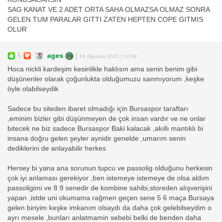
SAG KANAT VE 2 ADET ORTA SAHA OLMAZSA OLMAZ SONRA
GELEN TUM PARALAR GITTI ZATEN HEPTEN COPE GITMIS
OLUR
5
ages
|
16 Ağustos 2015 | 14:58
Hoca nickli kardeşim kesinlikle haklısın ama senin benim gibi
düşünenler olarak çoğunlukta olduğumuzu sanmıyorum ,keşke
öyle olabilseydik
Sadece bu siteden ibaret olmadığı için Bursaspor taraftarı
,eminim bizler gibi düşünmeyen de çok insan vardır ve ne onlar
bitecek ne biz sadece Bursaspor Baki kalacak ,akıllı mantıklı bi
insana doğru gelen şeyler aynidir genelde ,umarım senin
dediklerini de anlayabilir herkes
Hersey bi yana ana sorunun tupcu ve passolig olduğunu herkesin
çok iyi anlaması gerekiyor ,ben istemeye istemeye de olsa aldım
passoligimi ve 8 9 senedir de kombine sahibi,storeden alışverişini
yapan ,istde uni okumama rağmen geçen sene 5 6 maça Bursaya
gelen biriyim keşke imkanım olsaydı da daha çok gelebilseydim o
ayrı mesele ,bunları anlatmamin sebebi belki de benden daha