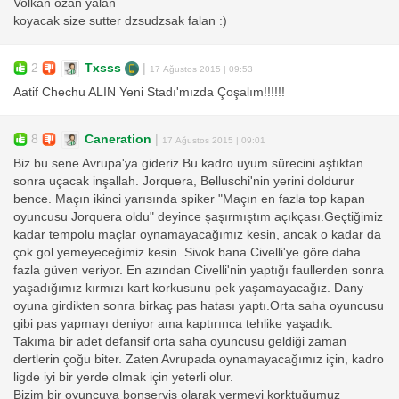
Volkan ozan yalan
koyacak size sutter dzsudzsak falan :)
2
Txsss
|
17 Ağustos 2015 | 09:53
Aatif Chechu ALIN Yeni Stadı'mızda Çoşalım!!!!!!
8
Caneration
|
17 Ağustos 2015 | 09:01
Biz bu sene Avrupa'ya gideriz.Bu kadro uyum sürecini aştıktan
sonra uçacak inşallah. Jorquera, Belluschi'nin yerini doldurur
bence. Maçın ikinci yarısında spiker "Maçın en fazla top kapan
oyuncusu Jorquera oldu" deyince şaşırmıştım açıkçası.Geçtiğimiz
kadar tempolu maçlar oynamayacağımız kesin, ancak o kadar da
çok gol yemeyeceğimiz kesin. Sivok bana Civelli'ye göre daha
fazla güven veriyor. En azından Civelli'nin yaptığı faullerden sonra
yaşadığımız kırmızı kart korkusunu pek yaşamayacağız. Dany
oyuna girdikten sonra birkaç pas hatası yaptı.Orta saha oyuncusu
gibi pas yapmayı deniyor ama kaptırınca tehlike yaşadık.
Takıma bir adet defansif orta saha oyuncusu geldiği zaman
dertlerin çoğu biter. Zaten Avrupada oynamayacağımız için, kadro
ligde iyi bir yerde olmak için yeterli olur.
Bizim bir oyuncuya bonservis olarak vermeyi korktuğumuz