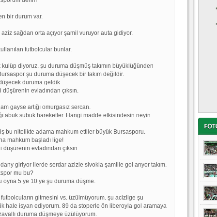
n bir durum var.
 aziz sağdan orta açıyor şamil vuruyor auta gidiyor.
ullanılan futbolcular bunlar.
 kulüp diyoruz. şu duruma düşmüş takımın büyüklüğünden
 Bursaspor şu duruma düşecek bir takım değildir.
düşecek duruma geldik
i düşürenin evladından çıksın.
dam gayse artığı omurgasız sercan.
ğı abuk subuk hareketler. Hangi madde etkisindesin neyin
ş bu nitelikte adama mahkum ettiler büyük Bursasporu.
na mahkum başladı lige!
i düşürenin evladından çıksın
any giriyor ilerde serdar azizle sivokla şamille gol arıyor takım.
kspor mu bu?
u oyna 5 ye 10 ye şu duruma düşme.
 futbolcuların gitmesini vs. üzülmüyorum. şu acizlige şu
itik hale isyan ediyorum. 89 da stoperle ön liberoyla gol aramaya
 zavallı duruma düşmeye üzülüyorum.