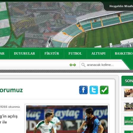
Hoşgeldin Misafi
oruz!
LAR
DUYURULAR
FİKSTÜR
FUTBOL
ALTYAPI
BASKETBO
59266 okunma
'in açılış
oruz!
 ile