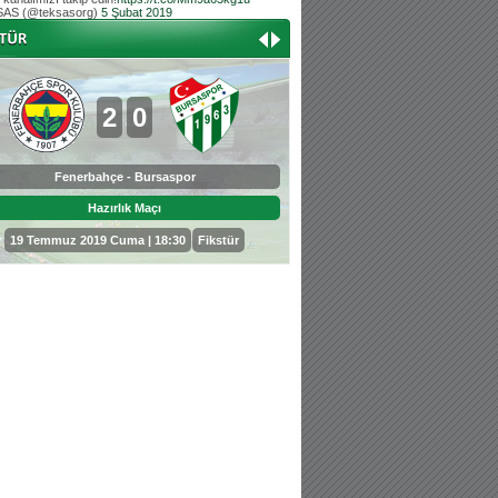
AS (@teksasorg)
5 Şubat 2019
Hoş geldin Aslan bebek!
Teksas tribününden Kaan İnal'ın dünya ta
Hoş geldin Güneş bebek!
Teksas tribününden Sadettin Çetinoğlu'nu
2
0
0
3
Fenerbahçe - Bursaspor
Bursaspor - Sepahan
Hazırlık Maçı
Hazırlık Maçı
19 Temmuz 2019 Cuma | 18:30
Fikstür
25 Temmuz 2019 Perşembe | 18: