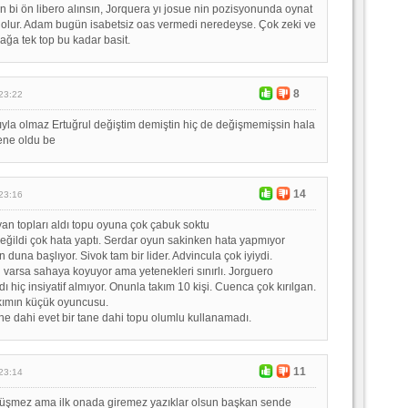
 bi ön libero alınsın, Jorquera yı josue nin pozisyonunda oynat
 olur. Adam bugün isabetsiz oas vermedi neredeyse. Çok zeki ve
ağa tek top bu kadar basit.
8
23:22
şıyla olmaz Ertuğrul değiştim demiştin hiç de değişmemişsin hala
sene oldu be
14
23:16
yan topları aldı topu oyuna çok çabuk soktu
ğildi çok hata yaptı. Serdar oyun sakinken hata yapmıyor
n duna başlıyor. Sivok tam bir lider. Advincula çok iyiydi.
varsa sahaya koyuyor ama yetenekleri sınırlı. Jorguero
 hiç insiyatif almıyor. Onunla takım 10 kişi. Cuenca çok kırılgan.
kımın küçük oyuncusu.
ane dahi evet bir tane dahi topu olumlu kullanamadı.
11
23:14
üşmez ama ilk onada giremez yazıklar olsun başkan sende