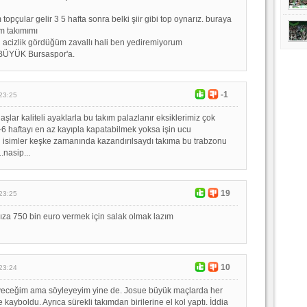
topçular gelir 3 5 hafta sonra belki şiir gibi top oynarız. buraya
im takımımı
acizlik gördüğüm zavallı hali ben yediremiyorum
BÜYÜK Bursaspor'a.
-1
23:25
aşlar kaliteli ayaklarla bu takım palazlanır eksiklerimiz çok
-6 haftayı en az kayıpla kapatabilmek yoksa işin ucu
 isimler keşke zamanında kazandırılsaydı takıma bu trabzonu
.nasip...
19
23:25
ıza 750 bin euro vermek için salak olmak lazım
10
23:24
yiyeceğim ama söyleyeyim yine de. Josue büyük maçlarda her
 kayboldu. Ayrıca sürekli takımdan birilerine el kol yaptı. İddia