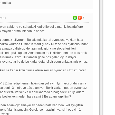
n galiba
6
23:14
 oyun sablonu ve sahadaki kadro ile gol atmamiz tesaduflere
 olmayan normal bir sonuc bence.
 sormak istiyorum. Bu takimda kanat oyuncusu yokken hala
aksa kadroda tutmanin mantigi ne? Iki tane bek oyuncusundan
atmaya calisiyor. Her zamanki gibi yine stoperleri ileri
sik ertugrul saglam. Ama hocam bu taktikler demode oldu artik.
elistirmek lazim. Bu taraftar goze hos gelen oyun istiyor.
i oyuncular ile de bu kadar defansf bir oyun anlayasimiz olmaz.
mken ne kadar kotu olursa olsun sercan oyundan cikmaz. Zaten
#311;kur edip hemen takimdan yollayin. Iyi niyetli olabilir ama
su degil. 3 metreye pàs atamiyor. Bekir varken neden oynamaz
adar eksik varken? Su anki kadroda o bolgedeki en iyi adam
Hal boyleyken neden hala samil? Bu adam torpillimi?
nen adam oynamayacak neden hala kadroda. Yollayi gitsin
vis falan istemeyin. Gerekirse maasinin yarisini odeyin. 1
r yazik.