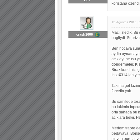
köristana özendi
15 Ağustos 2015 | 
Maci izledik. Bu
crash1606
bagliydi. Supriz
Ben hocaya sunu
aydin oynamayac
acik oyuncusu yar
gondermeler. Kla
Biraz kendinizi g
Insa#314;lah yen
Takima gol lazi
forvetin yok.
Su samilede tese
bu takimin topcu
orta sahada bu k
acik ara bekir. 
Medem traore de
bedavaya. Bonser
milyon euro aliyo