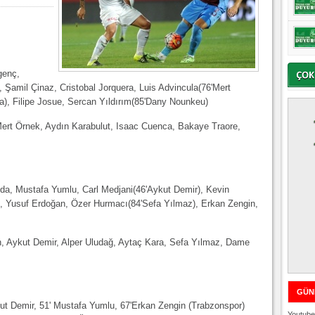
genç,
 Şamil Çinaz, Cristobal Jorquera, Luis Advincula(76'Mert
), Filipe Josue, Sercan Yıldırım(85'Dany Nounkeu)
Mert Örnek, Aydın Karabulut, Isaac Cuenca, Bakaye Traore,
da, Mustafa Yumlu, Carl Medjani(46'Aykut Demir), Kevin
, Yusuf Erdoğan, Özer Hurmacı(84'Sefa Yılmaz), Erkan Zengin,
n, Aykut Demir, Alper Uludağ, Aytaç Kara, Sefa Yılmaz, Dame
GÜN
kut Demir, 51' Mustafa Yumlu, 67'Erkan Zengin (Trabzonspor)
Youtube 