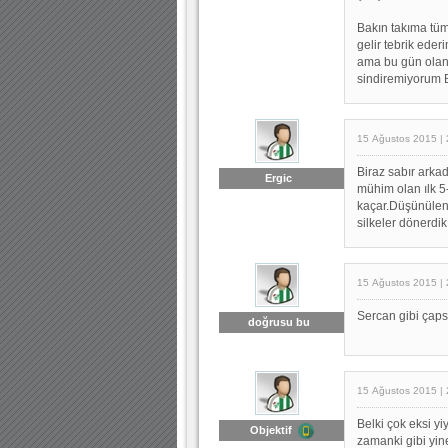
Bakın takıma tüm 
gelir tebrik eder
ama bu gün olan 
sindiremiyorum 
15 Ağustos 2015 | 
Biraz sabır arkad
Ergic
mühim olan ılk 5
kaçar.Düşünülen
silkeler dönerdik.
15 Ağustos 2015 | 
Sercan gibi çaps
doğrusu bu
15 Ağustos 2015 | 
Belki çok eksi 
Objektif
zamanki gibi yine