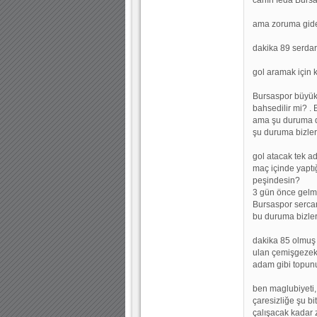
ama zoruma gide
dakika 89 serdar
gol aramak için k
Bursaspor büyük
bahsedilir mi? .
ama şu duruma 
şu duruma bizler
gol atacak tek a
maç içinde yaptı
peşindesin?
3 gün önce gelmi
Bursaspor serca
bu duruma bizler
dakika 85 olmuş d
ulan çemişgeze
adam gibi topun
ben maglubiyeti,
çaresizliğe şu b
çalışacak kadar