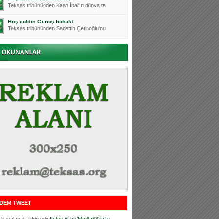
Teksas tribününden Kaan İnal'ın dünya ta
Hoş geldin Güneş bebek!
Teksas tribününden Sadettin Çetinoğlu'nu
Mutluluklar Ceyhun Tetik
Teksas tribünlerinin sevilen isimlerinde
Bursasporumuzun önü açılsın is
Teksaslı Bursasporlular Derneği Başkanı
Hoş geldin Alaz Bebek!
Teksas.org sistem yöneticisi, ekibimizin
Hoş geldin Göktuğ Bebek!
Teksas.org ekibimizden ve tribünlerimizi
Hoş geldin Kadir Kağan Bebek!
Teksas tribünlerinden Basri İleri'nin dü
Hoş geldin Ertuğrul Bebek!
Teksas tribünlerinden Emre Aydın'ın düny
MUTLULUKLAR SİNAN SILACI
Tribünlerimizin sevilen isimlerinden Sin
DEM TWEET
Hoş geldin Kerem Bebek!
Tribünlerimizden Mesut Ulusoy'un (Duka)
kanalımızı takip edin!
https://t.co/Mm9a63kg1u