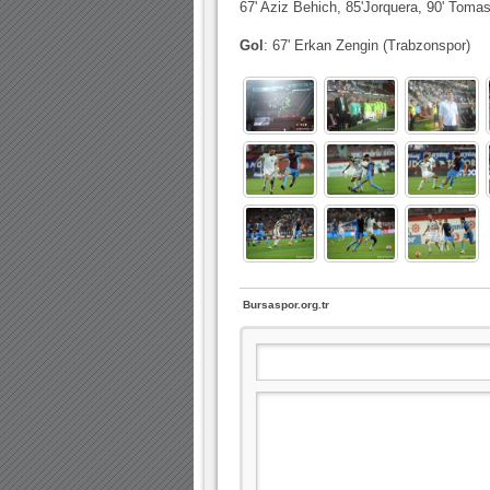
67' Aziz Behich, 85'Jorquera, 90' Toma
Gol
: 67' Erkan Zengin (Trabzonspor)
Bursaspor.org.tr