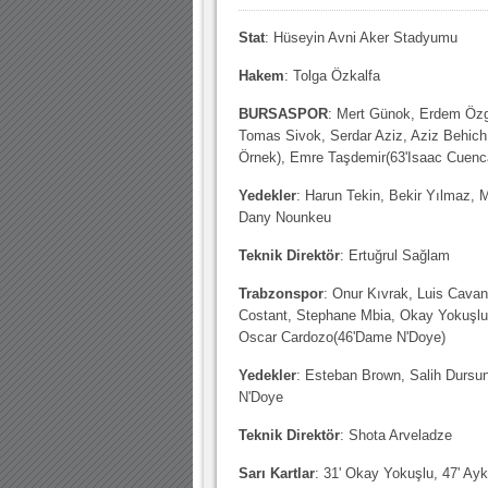
10.04.2023 14:44 |
Hoş geldin Göktuğ Bebek!
Stat
: Hüseyin Avni Aker Stadyumu
30.12.2022 18:00 |
Hoş geldin Kadir Kağan Bebek!
Hakem
: Tolga Özkalfa
11.11.2025 14:13 |
Hoş geldin Ertuğrul Bebek!
BURSASPOR
: Mert Günok, Erdem Öz
Tomas Sivok, Serdar Aziz, Aziz Behich,
12.10.2025 17:30 |
MUTLULUKLAR SİNAN SILACI
Örnek), Emre Taşdemir(63'Isaac Cuenca
16.07.2024 14:32 |
Hoş geldin Kerem Bebek!
Yedekler
: Harun Tekin, Bekir Yılmaz, 
08.01.2024 19:01 |
Hoş geldin Aslan bebek!
Dany Nounkeu
03.01.2024 19:09 |
Hoş geldin Güneş bebek!
Teknik Direktör
: Ertuğrul Sağlam
Trabzonspor
: Onur Kıvrak, Luis Cavan
Costant, Stephane Mbia, Okay Yokuşlu
Oscar Cardozo(46'Dame N'Doye)
Yedekler
: Esteban Brown, Salih Dursu
N'Doye
Teknik Direktör
: Shota Arveladze
Sarı Kartlar
: 31' Okay Yokuşlu, 47' Ay