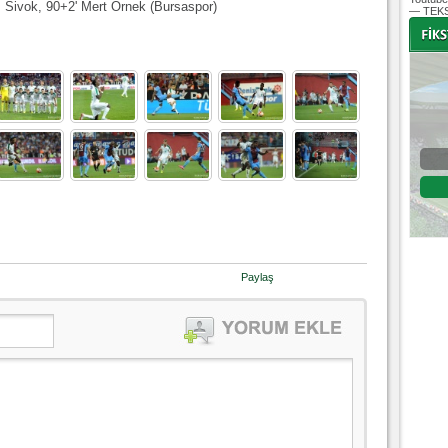
s Sivok, 90+2' Mert Örnek (Bursaspor)
— TEKS
-
-
Bursaspor - Altınordu
1. Lig 32. Hafta
04 Temmuz 2020 Cumartesi | 20:00
Fikstür
Paylaş