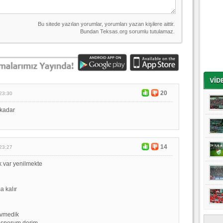
20
23:30
 kadar
14
23:27
 var yenilmekte
a kalır
evmedik
asporum derim