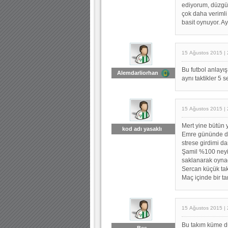
ediyorum, düzgün
çok daha verimli
basit oynuyor. Ay
15 Ağustos 2015 | 
Bu futbol anlayı
Alemdarliorhan
aynı taktikler 5 
15 Ağustos 2015 | 
Mert yine bütün 
kod adı yasaklı
Emre gününde de
strese girdimi da
Şamil %100 neyi 
saklanarak oynadı
Sercan küçük ta
Maç içinde bir t
15 Ağustos 2015 | 
Bu takım küme d
Bes