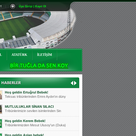
r!
|
Üye Girişi | Kayıt Ol
Mutluluklar Ceyhun Tetik
Teksas tribünlerinin sevilen isimlerinde
Bursasporumuzun önü açılsın is
Teksaslı Bursasporlular Derneği Başkanı
Hoş geldin Alaz Bebek!
Teksas.org sistem yöneticisi, ekibimizin
L
ATATÜRK
İLETİŞİM
Hoş geldin Göktuğ Bebek!
Teksas.org ekibimizden ve tribünlerimizi
Hoş geldin Kadir Kağan Bebek!
Teksas tribünlerinden Basri İleri'nin dü
Hoş geldin Ertuğrul Bebek!
Teksas tribünlerinden Emre Aydın'ın düny
MUTLULUKLAR SİNAN SILACI
Tribünlerimizin sevilen isimlerinden Sin
Hoş geldin Kerem Bebek!
Tribünlerimizden Mesut Ulusoy'un (Duka)
Hoş geldin Aslan bebek!