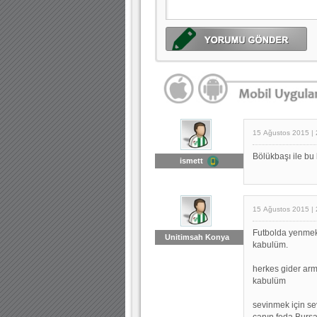
15 Ağustos 2015 | 
Bölükbaşı ile bu
ismett
15 Ağustos 2015 | 
Futbolda yenmek
Unitimsah Konya
kabulüm.
herkes gider arm
kabulüm
sevinmek için s
canın feda Burs