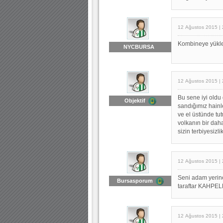
12 Ağustos 2015 | 
Kombineye yüklen
NYCBURSA
12 Ağustos 2015 | 
Bu sene iyi old
Objektif
sandığımız hainl
ve el üstünde tu
volkanın bir dah
sizin terbiyesizl
12 Ağustos 2015 | 
Seni adam yerin
Bursasporum
taraftar KAHPEL
12 Ağustos 2015 | 