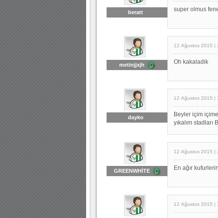
super olmus fen
beratt
12 Ağustos 2015 | 
Oh kakaladik
metinjjxjh
12 Ağustos 2015 | 
Beyler içim içime
dayko
yıkalım stadları 
12 Ağustos 2015 | 
En ağır kufurler
GREENWHİTE
12 Ağustos 2015 | 