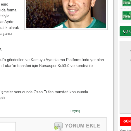
 euro
pıda forma
isiyle
dar Aydın
alık olarak
a şansı
A
ul'a gönderilen ve Kamuyu Aydınlatma Platformu'nda yer alan
Tufan'ın transferi için Bursaspor Kulübü ve kendisi ile
rüşmeler sonucunda Ozan Tufan transferi konusunda
ptı.
Paylaş
GÜN
Youtube 