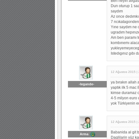
Ben neyın avgası
Dun oturup 1 sa
saydım
Az once dedımkı
7 ncıkatagorıden
Yıne saydım ne c
ugradım hepınız
Am ben paramı to
kombınemı alaca
yukleyemeyece
Istedıgınız gıbı 
12 Ağustos 2015 | 
ya bırakın allah 
-legande-
yaptık ilk 5 mac
kimse duramaz o
4-5 milyon euro
yok Türkiyenin en
12 Ağustos 2015 | 
Babanida al git 
Arma
Daglilarin yüz ka