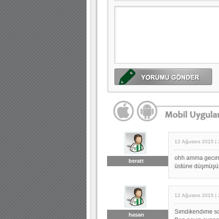
12 Ağustos 2015 | 
ohh amma gecırmı
beratt
üstüne düşmüşüz
12 Ağustos 2015 | 
Sımdıkendıme s
hasan