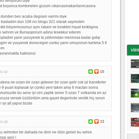
nı verıyorum dıye
at boyunca kombınelerı gozum cıkarcasınakanlanırcasına
 dunden berı acaba degısen varrmı dıye
 basladım dun 108 ncı blogu 321 olarak saymıstım
ıktı bılıyormusunuz aynı rakam ve bıraktım hayal kırıklıgına
e sehrım ve Bursasporum adına tesekkur ederım
pladım yarın yuruyerek ta yıldırımdan merınosa kadar gıdıp
gım ve yuuyerek donecegım cunku yarın umuyorum kartıma 5 tl
gım
davranmakta haklısınız
10
21:32
askına ne ozanı bir ozan gideeer bir ozan gelir cok iyi transferler
 8-9 puan toplasak iyi cünkü yeni takım ama 6 mactan sonra
numuzde bu sene iyi ciro yaptık sener 5 ozan 7 volkanda en az
 ucuza versek üzülürdüm ama gayet degerinde verdik hiç sorun
 iyi alt yapısı bizde
33
21:30
bu sehirden bir dahada ne dirin ne ölün gelsin bu sehre.
rasi seni !