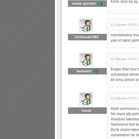
Emin olun bu aç 
serdar gündüz
12 Ağustos 2015 | 
memleketine iha
Ünitimsah1963
yap et sakın gel
12 Ağustos 2015 | 
Keşke İrfan buz 
Sameeett
oynamaya devam 
bir kına alırsın ar
12 Ağustos 2015 | 
Hadı varmısınız 
hasan
Ne dıyor alp peh
Anadolu takımlar
Varmısınız kım b
Bırlık olalım tak
oynamanın ne de