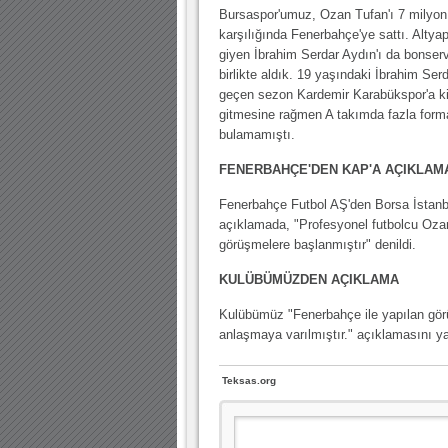
10.04.2023 14:44 |
Hoş geldin Göktuğ Bebek!
Bursaspor'umuz, Ozan Tufan'ı 7 milyon
karşılığında Fenerbahçe'ye sattı. Altya
30.12.2022 18:00 |
Hoş geldin Kadir Kağan Bebek!
giyen İbrahim Serdar Aydın'ı da bonserv
birlikte aldık. 19 yaşındaki İbrahim Ser
11.11.2025 14:13 |
Hoş geldin Ertuğrul Bebek!
geçen sezon Kardemir Karabükspor'a kir
12.10.2025 17:30 |
MUTLULUKLAR SİNAN SILACI
gitmesine rağmen A takımda fazla form
bulamamıştı.
16.07.2024 14:32 |
Hoş geldin Kerem Bebek!
FENERBAHÇE'DEN KAP'A AÇIKLAM
08.01.2024 19:01 |
Hoş geldin Aslan bebek!
Fenerbahçe Futbol AŞ'den Borsa İstanb
03.01.2024 19:09 |
Hoş geldin Güneş bebek!
açıklamada, "Profesyonel futbolcu Ozan 
görüşmelere başlanmıştır" denildi.
KULÜBÜMÜZDEN AÇIKLAMA
Kulübümüz "Fenerbahçe ile yapılan gö
anlaşmaya varılmıştır." açıklamasını ya
Teksas.org