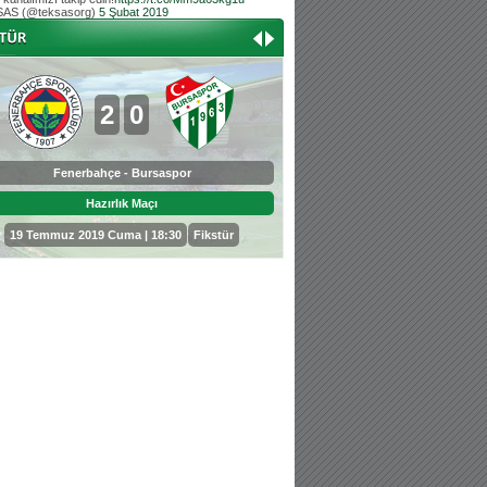
AS (@teksasorg)
5 Şubat 2019
Hoş geldin Aslan bebek!
Teksas tribününden Kaan İnal'ın dünya ta
Hoş geldin Güneş bebek!
Teksas tribününden Sadettin Çetinoğlu'nu
2
0
0
3
Fenerbahçe - Bursaspor
Bursaspor - Sepahan
Hazırlık Maçı
Hazırlık Maçı
19 Temmuz 2019 Cuma | 18:30
Fikstür
25 Temmuz 2019 Perşembe | 18: