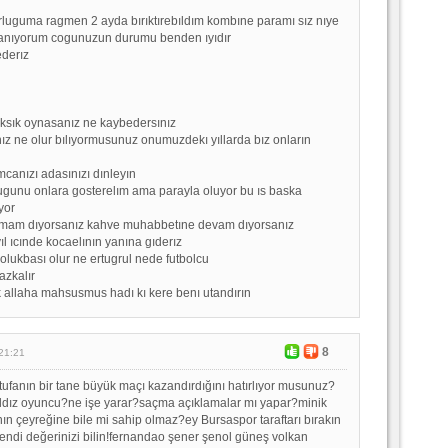
luguma ragmen 2 ayda bırıktırebıldım kombıne paramı sız nıye
anıyorum cogunuzun durumu benden ıyıdır
ederız
ı eksık oynasanız ne kaybedersınız
ız ne olur bılıyormusunuz onumuzdekı yıllarda bız onların
mcanızı adasınızı dınleyın
ugunu onlara gosterelım ama parayla oluyor bu ıs baska
yor
mam dıyorsanız kahve muhabbetıne devam dıyorsanız
yıl ıcınde kocaelının yanına gıderız
bolukbası olur ne ertugrul nede futbolcu
azkalır
allaha mahsusmus hadı kı kere benı utandırın
8
21:21
tufanın bir tane büyük maçı kazandırdığını hatırlıyor musunuz?
ıldız oyuncu?ne işe yarar?saçma açıklamalar mı yapar?minik
ın çeyreğine bile mi sahip olmaz?ey Bursaspor taraftarı bırakın
kendi değerinizi bilin!fernandao şener şenol güneş volkan