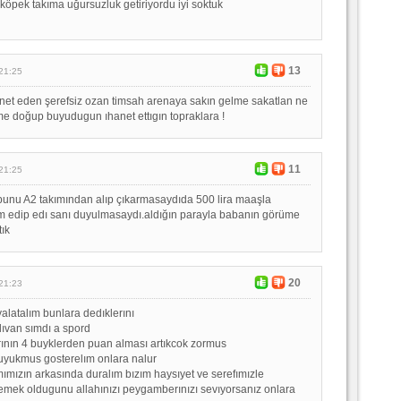
köpek takıma uğursuzluk getiriyordu iyi soktuk
13
21:25
net eden şerefsiz ozan timsah arenaya sakın gelme sakatlan ne
me doğup buyudugun ıhanet ettıgın topraklara !
11
21:25
bunu A2 takımından alıp çıkarmasaydıda 500 lira maaşla
edip edı sanı duyulmasaydı.aldığın parayla babanın görüme
tık
20
21:23
yalatalım bunlara dedıklerını
lıvan sımdı a spord
ının 4 buyklerden puan alması artıkcok zormus
uyukmus gosterelım onlara nalur
ımımızın arkasında duralım bızım haysıyet ve serefımızle
mek oldugunu allahınızı peygamberınızı sevıyorsanız onlara