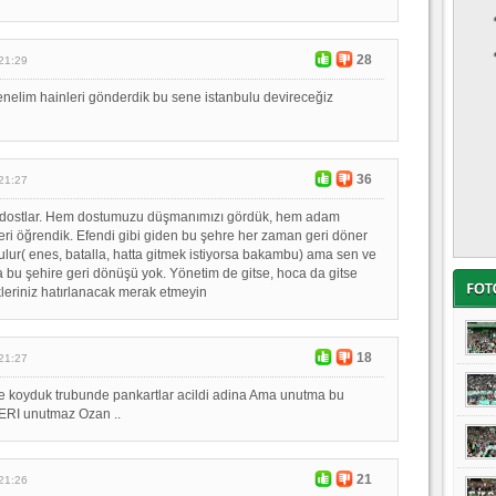
28
21:29
elim hainleri gönderdik bu sene istanbulu devireceğiz
36
21:27
u dostlar. Hem dostumuzu düşmanımızı gördük, hem adam
eri öğrendik. Efendi gibi giden bu şehre her zaman geri döner
tulur( enes, batalla, hatta gitmek istiyorsa bakambu) ama sen ve
a bu şehire geri dönüşü yok. Yönetim de gitse, hoca da gitse
ikleriniz hatırlanacak merak etmeyin
18
21:27
e koyduk trubunde pankartlar acildi adina Ama unutma bu
ERI unutmaz Ozan ..
21
21:26