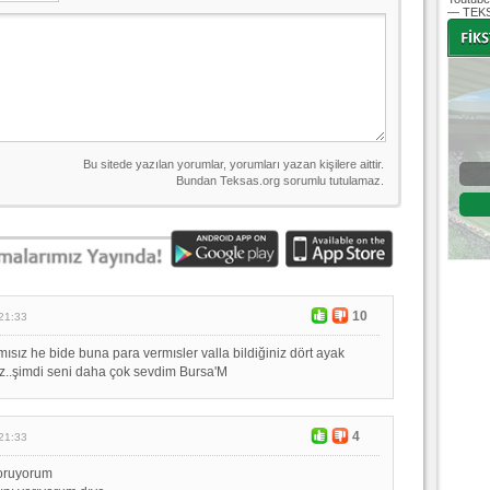
— TEKS
-
-
Bursaspor - Altınordu
1. Lig 32. Hafta
04 Temmuz 2020 Cumartesi | 20:00
Fikstür
10
21:33
sız he bide buna para vermısler valla bildiğiniz dört ayak
..şimdi seni daha çok sevdim Bursa'M
4
21:33
oruyorum