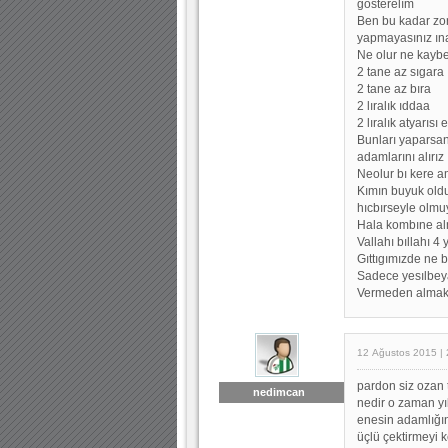
gosterelım
Ben bu kadar zor
yapmayasınız ın
Ne olur ne kayb
2 tane az sıgara
2 tane az bıra
2 lıralık ıddaa
2 lıralık atyarıs
Bunları yaparsan
adamlarını alırız
Neolur bı kere a
Kımın buyuk old
hıcbırseyle olmu
Hala kombıne al
Vallahı bıllahı 4 
Gıttıgımızde ne 
Sadece yesılbey
Vermeden almak 
12 Ağustos 2015 | 
pardon siz ozan 
nedimcan
nedir o zaman y
enesin adamlığın
üçlü çektirmeyi 