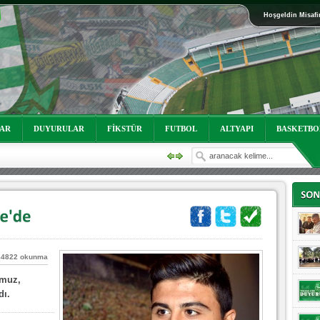
Hoşgeldin Misafi
oruz!
LAR
DUYURULAR
FİKSTÜR
FUTBOL
ALTYAPI
BASKETBO
84822 okunma
umuz,
oruz!
dı.