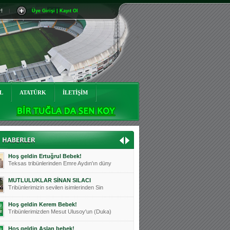
r!
|
Üye Girişi | Kayıt Ol
Mutluluklar Ceyhun Tetik
Teksas tribünlerinin sevilen isimlerinde
Bursasporumuzun önü açılsın is
Teksaslı Bursasporlular Derneği Başkanı
Hoş geldin Alaz Bebek!
Teksas.org sistem yöneticisi, ekibimizin
L
ATATÜRK
İLETİŞİM
Hoş geldin Göktuğ Bebek!
Teksas.org ekibimizden ve tribünlerimizi
Hoş geldin Kadir Kağan Bebek!
Teksas tribünlerinden Basri İleri'nin dü
Hoş geldin Ertuğrul Bebek!
Teksas tribünlerinden Emre Aydın'ın düny
MUTLULUKLAR SİNAN SILACI
Tribünlerimizin sevilen isimlerinden Sin
Hoş geldin Kerem Bebek!
Tribünlerimizden Mesut Ulusoy'un (Duka)
Hoş geldin Aslan bebek!