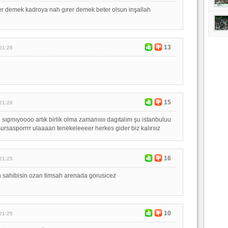
er demek kadroya nah gırer demek beter olsun inşallah
13
21:26
15
21:26
 sıgmıyoooo artık birlik olma zamanııııı dagıtalım şu istanbuluu
Bursasporrrr ulaaaan tenekeleeeer herkes gider biz kalırııız
16
21:25
in sahibisin ozan timsah arenada gorusicez
10
21:25