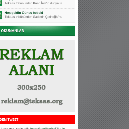
Teksas tribününden Kaan İnal'ın dünya ta
Hoş geldin Güneş bebek!
Teksas tribününden Sadettin Çetinoğlu'nu
Mutluluklar Ceyhun Tetik
Teksas tribünlerinin sevilen isimlerinde
Bursasporumuzun önü açılsın is
Teksaslı Bursasporlular Derneği Başkanı
Hoş geldin Alaz Bebek!
Teksas.org sistem yöneticisi, ekibimizin
Hoş geldin Göktuğ Bebek!
Teksas.org ekibimizden ve tribünlerimizi
Hoş geldin Kadir Kağan Bebek!
Teksas tribünlerinden Basri İleri'nin dü
Hoş geldin Ertuğrul Bebek!
Teksas tribünlerinden Emre Aydın'ın düny
MUTLULUKLAR SİNAN SILACI
Tribünlerimizin sevilen isimlerinden Sin
DEM TWEET
Hoş geldin Kerem Bebek!
Tribünlerimizden Mesut Ulusoy'un (Duka)
kanalımızı takip edin!
https://t.co/Mm9a63kg1u