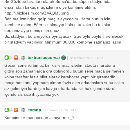
Bir Göztepe taraftarı olarak Bursa'da bu süper stadyumda
enazından birkaç maç izlerim diye kombine aldım.
http://i.hizliresim.com/ZVAQM3.png
Ben taa İzmir'den gelip maç izleyeceğim. Hatta bunun için
kombine aldım. Eğer siz almayıp hala o tu kaka bu tukaka
derseniz ayıp etmiş olursunuz.
Biz stadyum bulamıyoruz oynayacak. Size öyle böyle imrenilecek
bir stadyum yapılıyor. Minimum 30.000 kombine satmanız lazım.
2
tekbursasporvar
|
22 Temmuz 2015 | 14:02
Gecen sene iki bin uç bin kisile mac izledim stadta maratona
gittim son zamanlarda ora doluyordu butun sene maca gelmeyen
kolpa taraftar fazla bilet alarak karaborsa yapti biz giremedik
maça hani onu yapmam alman fazla dien arkadaşlara sunu solim
siz gelmeyin kardeşim kavga cikartanda siz hak içende siz ot
içende siz size ihtiyacimiz yok
4
evranp
|
22 Temmuz 2015 | 13:46
Kombineler merinosdan alınıyormu _?