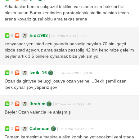
Arkadaslar benim cokguzel teklifim var stadin isim hakkini biz
alalim butun Bursa kentinden paratoplasak stadin adinida texas
arena koyariz guzel oldu ama texas arena
8
Erdi1963
|
09 Temmuz 2015 | 17:33
konyaspor yeni stad açtı şuanda passolig sayıları 70 bini geçti
bizde stad açıyoruz ama satılan passolig 42 bin kendimize gelelim
beyler artık 3.5 binlere oynamak bize yakışmıyo
6
Iznik. 16
|
08 Temmuz 2015 | 03:36
Ozan da gittiyse beluççi josuye ozan yerine. ..Bekir şamil ozan
ipek oynar şov yaparız şov
2
İbrahim
|
07 Temmuz 2015 | 23:40
Beyler Ozan valencia ile anlaşmış
3
Cafer can
|
06 Temmuz 2015 | 17:59
Tamam kardesim almasina alalim kombine yetisecekmi yeni stada