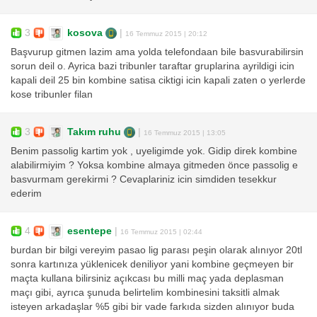
3
kosova
|
16 Temmuz 2015 | 20:12
Başvurup gitmen lazim ama yolda telefondaan bile basvurabilirsin
sorun deil o. Ayrica bazi tribunler taraftar gruplarina ayrildigi icin
kapali deil 25 bin kombine satisa ciktigi icin kapali zaten o yerlerde
kose tribunler filan
3
Takım ruhu
|
16 Temmuz 2015 | 13:05
Benim passolig kartim yok , uyeligimde yok. Gidip direk kombine
alabilirmiyim ? Yoksa kombine almaya gitmeden önce passolig e
basvurmam gerekirmi ? Cevaplariniz icin simdiden tesekkur
ederim
4
esentepe
|
16 Temmuz 2015 | 02:44
burdan bir bilgi vereyim pasao lig parası peşin olarak alınıyor 20tl
sonra kartınıza yüklenicek deniliyor yani kombine geçmeyen bir
maçta kullana bilirsiniz açıkcası bu milli maç yada deplasman
maçı gibi, ayrıca şunuda belirtelim kombinesini taksitli almak
isteyen arkadaşlar %5 gibi bir vade farkıda sizden alınıyor buda