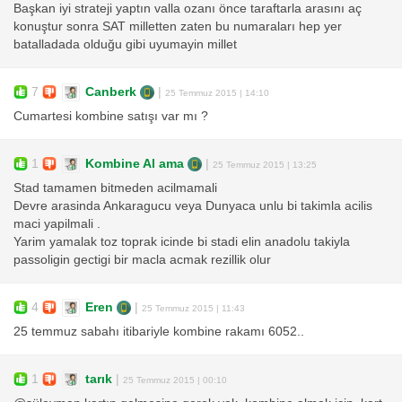
Başkan iyi strateji yaptın valla ozanı önce taraftarla arasını aç
konuştur sonra SAT milletten zaten bu numaraları hep yer
batalladada olduğu gibi uyumayin millet
7
Canberk
|
25 Temmuz 2015 | 14:10
Cumartesi kombine satışı var mı ?
1
Kombine Al ama
|
25 Temmuz 2015 | 13:25
Stad tamamen bitmeden acilmamali
Devre arasinda Ankaragucu veya Dunyaca unlu bi takimla acilis
maci yapilmali .
Yarim yamalak toz toprak icinde bi stadi elin anadolu takiyla
passoligin gectigi bir macla acmak rezillik olur
4
Eren
|
25 Temmuz 2015 | 11:43
25 temmuz sabahı itibariyle kombine rakamı 6052..
1
tarık
|
25 Temmuz 2015 | 00:10