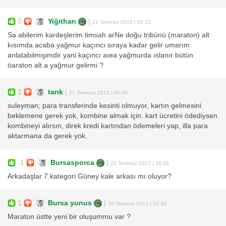
0
Yiğithan
|
21 Temmuz 2015 | 01:12
Sa abilerim kardeşlerim timsah arNe doğu tribünü (maraton) alt
kısımda acaba yağmur kaçıncı sıraya kadar gelir umarım
anlatabilmişimdir yani kaçıncı aıea yağmurda ıslanır bütün
öaraton alt a yağmur gelirmi ?
2
tarık
|
21 Temmuz 2015 | 00:35
suleyman; para transferinde kesinti olmuyor, kartın gelmesini
beklemene gerek yok, kombine almak için. kart ücretini ödediysen
kombineyi alırsın, direk kredi kartından ödemeleri yap, illa para
aktarmana da gerek yok.
-1
Bursasporca
|
20 Temmuz 2015 | 16:38
Arkadaşlar 7.kategori Güney kale arkası mı oluyor?
1
Bursa yunus
|
20 Temmuz 2015 | 10:42
Maraton üstte yeni bir oluşummu var ?