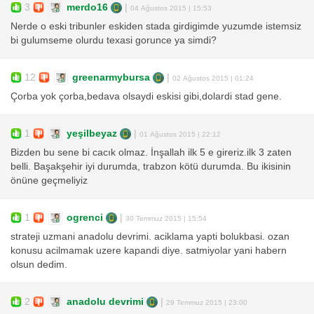
3
merdo16
|
04 Ağustos 2015 | 15:53
Nerde o eski tribunler eskiden stada girdigimde yuzumde istemsiz
bi gulumseme olurdu texasi gorunce ya simdi?
12
greenarmybursa
|
02 Ağustos 2015 | 01:24
Çorba yok çorba,bedava olsaydi eskisi gibi,dolardi stad gene.
1
yeşilbeyaz
|
01 Ağustos 2015 | 22:12
Bizden bu sene bi cacık olmaz. İnşallah ilk 5 e gireriz.ilk 3 zaten
belli. Başakşehir iyi durumda, trabzon kötü durumda. Bu ikisinin
önüne geçmeliyiz
1
ogrenci
|
30 Temmuz 2015 | 15:54
strateji uzmani anadolu devrimi. aciklama yapti bolukbasi. ozan
konusu acilmamak uzere kapandi diye. satmiyolar yani habern
olsun dedim.
2
anadolu devrimi
|
29 Temmuz 2015 | 23:00