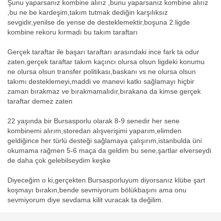
Şunu yaparsanız kombine alırız ,bunu yaparsanız kombine alırız
,bu ne be kardeşim,takım tutmak dediğin karşılıksız
sevgidir,yenilse de yense de desteklemektir,boşuna 2.ligde
kombine rekoru kırmadı bu takım taraftarı
Gerçek taraftar ile başarı taraftarı arasındaki ince fark ta odur
zaten,gerçek taraftar takım kaçıncı olursa olsun ligdeki konumu
ne olursa olsun transfer politikası,baskanı vs ne olursa olsun
takımı desteklemeyi,maddi ve manevi katkı sağlamayı hiçbir
zaman bırakmaz ve bırakmamalıdır,bırakana da kimse gerçek
taraftar demez zaten
22 yaşında bir Bursasporlu olarak 8-9 senedir her sene
kombinemi alırım,storedan alışverişimi yaparım,elimden
geldiğince her türlü desteği sağlamaya çalışırım,istanbulda üni
okumama rağmen 5-6 maça da geldim bu sene,şartlar elverseydi
de daha çok gelebilseydim keşke
Diyeceğim o ki,gerçekten Bursasporluyum diyorsanız klübe şart
koşmayı bırakın,bende sevmiyorum bölükbaşını ama onu
sevmiyorum diye sevdama kilit vuracak ta değilim.