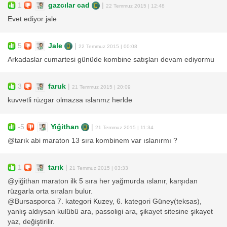
1
gazcılar cad
|
22 Temmuz 2015 | 12:48
Evet ediyor jale
5
Jale
|
22 Temmuz 2015 | 00:08
Arkadaslar cumartesi günüde kombine satışları devam ediyormu
3
faruk
|
21 Temmuz 2015 | 20:09
kuvvetli rüzgar olmazsa ıslanmz herlde
-5
Yiğithan
|
21 Temmuz 2015 | 11:34
@tarık abi maraton 13 sıra kombinem var ıslanırmı ?
1
tarık
|
21 Temmuz 2015 | 03:33
@yiğithan maraton ilk 5 sıra her yağmurda ıslanır, karşıdan
rüzgarla orta sıraları bulur.
@Bursasporca 7. kategori Kuzey, 6. kategori Güney(teksas),
yanlış aldıysan kulübü ara, passoligi ara, şikayet sitesine şikayet
yaz, değiştirilir.