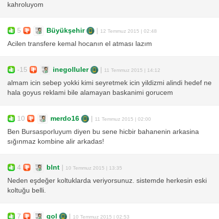
kahroluyom
5
Büyükşehir
|
12 Temmuz 2015 | 02:48
Acilen transfere kemal hocanın el atması lazım
-15
inegolluler
|
11 Temmuz 2015 | 14:12
almam icin sebep yokki kimi seyretmek icin yildizmi alindi hedef ne
hala goyus reklami bile alamayan baskanimi gorucem
10
merdo16
|
11 Temmuz 2015 | 02:00
Ben Bursasporluyum diyen bu sene hicbir bahanenin arkasina
sığınmaz kombine alir arkadas!
4
blnt
|
10 Temmuz 2015 | 13:35
Neden eşdeğer koltuklarda veriyorsunuz. sistemde herkesin eski
koltuğu belli.
7
gol
|
10 Temmuz 2015 | 02:53