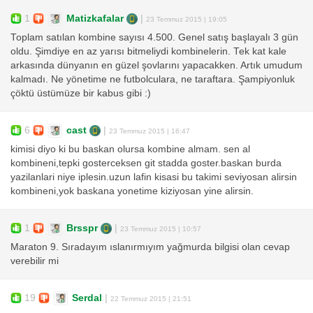
1
Matizkafalar
|
23 Temmuz 2015 | 19:05
Toplam satılan kombine sayısı 4.500. Genel satış başlayalı 3 gün
oldu. Şimdiye en az yarısı bitmeliydi kombinelerin. Tek kat kale
arkasında dünyanın en güzel şovlarını yapacakken. Artık umudum
kalmadı. Ne yönetime ne futbolculara, ne taraftara. Şampiyonluk
çöktü üstümüze bir kabus gibi :)
6
cast
|
23 Temmuz 2015 | 16:47
kimisi diyo ki bu baskan olursa kombine almam. sen al
kombineni,tepki gosterceksen git stadda goster.baskan burda
yazilanlari niye iplesin.uzun lafin kisasi bu takimi seviyosan alirsin
kombineni,yok baskana yonetime kiziyosan yine alirsin.
1
Brsspr
|
23 Temmuz 2015 | 10:57
Maraton 9. Sıradayım ıslanırmıyım yağmurda bilgisi olan cevap
verebilir mi
19
Serdal
|
22 Temmuz 2015 | 21:51