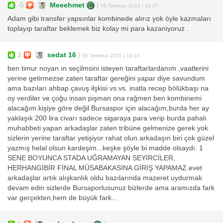
-5
Meeehmet
|
05 Temmuz 2015 | 19:27
Adam gibi transfer yapsınlar kombinede alırız yok öyle kazmaları
toplayıp taraftar beklemek biz kolay mi para kazaniyoruz .
3
sedat 16
|
05 Temmuz 2015 | 19:10
ben timur noyan ın seçilmsini isteyen taraftarlardanım ,vaatlerini
yerine getirmezse zaten taraftar gereğini yapar diye savundum
ama bazıları ahbap çavuş ilşkisi vs.vs. inatla recep bölükbaşı na
oy verdiler ve çoğu insan pişman ona rağmen ben kombinemi
alacağım.kişiye göre değil Bursaspor için alacağım,burda her ay
yaklaşık 200 lira civarı sadece sigaraya para verip burda pahalı
muhabbeti yapan arkadaşlar zaten tribüne gelmenize gerek yok
sizlerin yerine taraftar yetişiyor rahat olun.arkadaşın biri çok güzel
yazmış helal olsun kardeşim...keşke şöyle bi madde olsaydı. 1
SENE BOYUNCA STADA UĞRAMAYAN SEYİRCİLER,
HERHANGİBİR FİNAL MÜSABAKASINA GİRİŞ YAPAMAZ.evet
arkadaşlar artık alışkanlık oldu bazılarında mazeret uydurmak
devam edin sizlerde Bursaporlusunuz bizlerde ama aramızda fark
var gerçekten,hem de büyük fark...