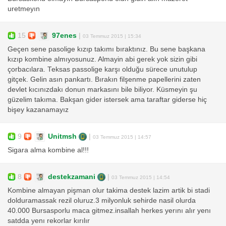
uretmeyın
15
97enes
|
03 Temmuz 2015 | 15:34
Geçen sene pasolige kızıp takımı bıraktınız. Bu sene başkana
kızıp kombine almıyosunuz. Almayin abi gerek yok sizin gibi
çorbacılara. Teksas passolige karşı olduğu sürece unutulup
gitçek. Gelin asın pankartı. Bırakın filşenme papellerini zaten
devlet kıcınızdakı donun markasını bile biliyor. Küsmeyin şu
güzelim takıma. Bakşan gider istersek ama taraftar giderse hiç
bişey kazanamayız
9
Unitmsh
|
03 Temmuz 2015 | 14:57
Sigara alma kombine al!!!
8
destekzamani
|
03 Temmuz 2015 | 14:54
Kombine almayan pişman olur takima destek lazim artik bi stadi
dolduramassak rezil oluruz.3 milyonluk sehirde nasil olurda
40.000 Bursasporlu maca gitmez.insallah herkes yerını alır yenı
satdda yenı rekorlar kırılır