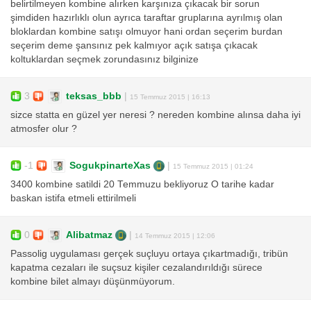
belirtilmeyen kombine alırken karşınıza çıkacak bir sorun
şimdiden hazırlıklı olun ayrıca taraftar gruplarına ayrılmış olan
bloklardan kombine satışı olmuyor hani ordan seçerim burdan
seçerim deme şansınız pek kalmıyor açık satışa çıkacak
koltuklardan seçmek zorundasınız bilginize
3
teksas_bbb
|
15 Temmuz 2015 | 16:13
sizce statta en güzel yer neresi ? nereden kombine alınsa daha iyi
atmosfer olur ?
-1
SogukpinarteXas
|
15 Temmuz 2015 | 01:24
3400 kombine satildi 20 Temmuzu bekliyoruz O tarihe kadar
baskan istifa etmeli ettirilmeli
0
Alibatmaz
|
14 Temmuz 2015 | 12:06
Passolig uygulaması gerçek suçluyu ortaya çıkartmadığı, tribün
kapatma cezaları ile suçsuz kişiler cezalandırıldığı sürece
kombine bilet almayı düşünmüyorum.