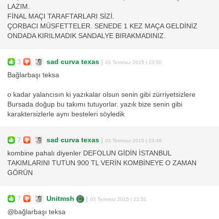
LAZIM.
FİNAL MAÇI TARAFTARLARI SİZİ.
ÇORBACI MÜSFETTELER. SENEDE 1 KEZ MAÇA GELDİNİZ
ONDADA KIRILMADIK SANDALYE BIRAKMADINIZ.
3
sad curva texas
|
03 Temmuz 2015 | 23:50
Bağlarbaşı teksa
o kadar yalancısın ki yazıkalar olsun senin gibi zürriyetsizlere
Bursada doğup bu takımı tutuyorlar. yazık bize senin gibi
karaktersizlerle aynı besteleri söyledik
7
sad curva texas
|
03 Temmuz 2015 | 23:48
kombine pahalı diyenler DEFOLUN GİDİN İSTANBUL
TAKIMLARINI TUTUN 900 TL VERİN KOMBİNEYE O ZAMAN
GÖRÜN
7
Unitmsh
|
03 Temmuz 2015 | 22:51
@bağlarbaşı teksa