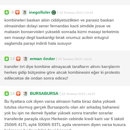
-8
inegolluler
|
03 Temmuz 2015 | 14:34
kombineleri baskan alsin ciddiyetsizlikten ve parasiz baskan
olmasindan dolayi sener fernandao kacti simdide josue ve
matiasin bonservisleri yukseldi sonrada kizmi masayi terketmis
sen masayi degil baskanligi birak onumuz acilsin ertugrul
saglamda parayi indirdi hala susuyor
14
erman önder
|
03 Temmuz 2015 | 14:21
transfer tırt diye kombine almayacak taraftarın alnını karışlarım
herkes gidip bütçesine göre alıcak kombinesini eğer ki protesto
edilecekse de ondan sonra edicez!
14
BURSABURSA
|
03 Temmuz 2015 | 10:47
Bu fiyatlara cok diyen varsa almasın hatta biraz daha yüksek
tutulsa olurmuş gerçek Bursasporlu olan alır arkadaş bahanesi
yok bu işin ne demek fiyatlar yüksek sonra transfer sorarlar
transferde parayla oluyor.Herkesin cebinde kredi kartı var 6 taksit
250tl/6 41TL aylık 500tl/6 83TL ayda veremem diyen varsa kusura