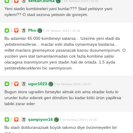
1
serkan.bursa
|
05 Temmuz 2015 | 10:31
Yeni stadin kombineleri yani bunlar??? Stad yetisiyor yani
oylemi?? O stad sezona yetissin de goreyim.
1
Phn
|
05 Temmuz 2015 | 10:18
Bu adamlar 45.000 kombineyi satarsa... Uzerine yeni stadi da
yetistiremezlerse... maclar eski statta oynanmaya baslarsa...
millet maclara giremeyince yasanacak kaosu dusunemiyorum. O
yuzden yeni stat tamamlanmadan cok fazla kombine satisi
olacagina inanmiyorum.yeni stadin hali de ortada. 1.5 ayda
yetistirebileceklerini hic sanmiyorum.
3
ugur1023
|
04 Temmuz 2015 | 16:07
Bugun store ugradim birseyler almak icin ama okadar kotu ki
urunler kufur ederek geri döndüm bu kadar kötü ürün yapilirsa
tabiki zarar eder
2
şampiyon16
|
04 Temmuz 2015 | 15:20
Bu stadı dolduranazsak büyük takımız diye övünmeyelim bir