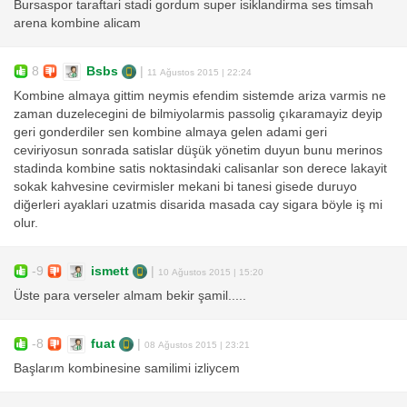
Bursaspor taraftari stadi gordum super isiklandirma ses timsah
arena kombine alicam
8
Bsbs
|
11 Ağustos 2015 | 22:24
Kombine almaya gittim neymis efendim sistemde ariza varmis ne
zaman duzelecegini de bilmiyolarmis passolig çıkaramayiz deyip
geri gonderdiler sen kombine almaya gelen adami geri
ceviriyosun sonrada satislar düşük yönetim duyun bunu merinos
stadinda kombine satis noktasindaki calisanlar son derece lakayit
sokak kahvesine cevirmisler mekani bi tanesi gisede duruyo
diğerleri ayaklari uzatmis disarida masada cay sigara böyle iş mi
olur.
-9
ismett
|
10 Ağustos 2015 | 15:20
Üste para verseler almam bekir şamil.....
-8
fuat
|
08 Ağustos 2015 | 23:21
Başlarım kombinesine samilimi izliycem