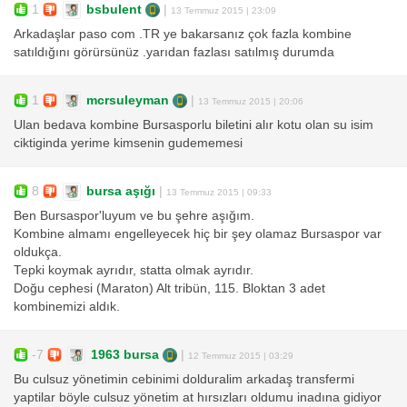
1
bsbulent
|
13 Temmuz 2015 | 23:09
Arkadaşlar paso com .TR ye bakarsanız çok fazla kombine
satıldığını görürsünüz .yarıdan fazlası satılmış durumda
1
mcrsuleyman
|
13 Temmuz 2015 | 20:06
Ulan bedava kombine Bursasporlu biletini alır kotu olan su isim
ciktiginda yerime kimsenin gudememesi
8
bursa aşığı
|
13 Temmuz 2015 | 09:33
Ben Bursaspor'luyum ve bu şehre aşığım.
Kombine almamı engelleyecek hiç bir şey olamaz Bursaspor var
oldukça.
Tepki koymak ayrıdır, statta olmak ayrıdır.
Doğu cephesi (Maraton) Alt tribün, 115. Bloktan 3 adet
kombinemizi aldık.
-7
1963 bursa
|
12 Temmuz 2015 | 03:29
Bu culsuz yönetimin cebinimi dolduralim arkadaş transfermi
yaptilar böyle culsuz yönetim at hırsızları oldumu inadına gidiyor