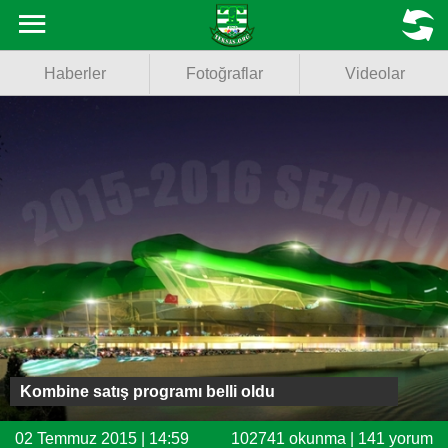
Haberler
MENU
Haberler
Fotoğraflar
Videolar
Fotoğraflar
Videolar
Basketbol
Voleybol
Puan Durumu
Fikstür
Facebook
Kombine satış programı belli oldu
Twitter
02 Temmuz 2015 | 14:59
102741 okunma | 141 yorum