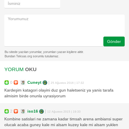
Gönder
YORUM
OKU
0
Cuneyt
|
25 Ağustos 2016 | 17:32
Kardeşim katagori olayini duz gun haletseniz ya yanis tarafa
almisim birde onunla uyrasiyorum
2
iso16
|
12 Ağustos 2015 | 19:33
Kombine satislari ne zamana kadar timsah arena ambiansi super
olucak acaba guney kale mi alsam kuzey kale mi alsam yuklen