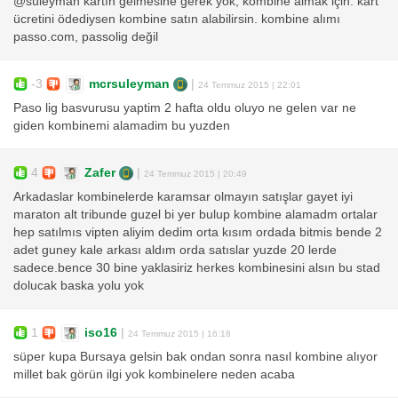
@süleyman kartın gelmesine gerek yok, kombine almak için. kart
ücretini ödediysen kombine satın alabilirsin. kombine alımı
passo.com, passolig değil
-3
mcrsuleyman
|
24 Temmuz 2015 | 22:01
Paso lig basvurusu yaptim 2 hafta oldu oluyo ne gelen var ne
giden kombinemi alamadim bu yuzden
4
Zafer
|
24 Temmuz 2015 | 20:49
Arkadaslar kombinelerde karamsar olmayın satışlar gayet iyi
maraton alt tribunde guzel bi yer bulup kombine alamadm ortalar
hep satılmıs vipten aliyim dedim orta kısım ordada bitmis bende 2
adet guney kale arkası aldım orda satıslar yuzde 20 lerde
sadece.bence 30 bine yaklasiriz herkes kombinesini alsın bu stad
dolucak baska yolu yok
1
iso16
|
24 Temmuz 2015 | 16:18
süper kupa Bursaya gelsin bak ondan sonra nasıl kombine alıyor
millet bak görün ilgi yok kombinelere neden acaba