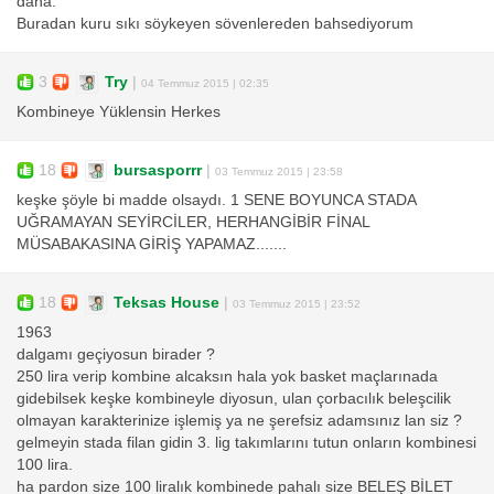
daha.
Buradan kuru sıkı söykeyen sövenlereden bahsediyorum
3
Try
|
04 Temmuz 2015 | 02:35
Kombineye Yüklensin Herkes
18
bursasporrr
|
03 Temmuz 2015 | 23:58
keşke şöyle bi madde olsaydı. 1 SENE BOYUNCA STADA
UĞRAMAYAN SEYİRCİLER, HERHANGİBİR FİNAL
MÜSABAKASINA GİRİŞ YAPAMAZ.......
18
Teksas House
|
03 Temmuz 2015 | 23:52
1963
dalgamı geçiyosun birader ?
250 lira verip kombine alcaksın hala yok basket maçlarınada
gidebilsek keşke kombineyle diyosun, ulan çorbacılık beleşcilik
olmayan karakterinize işlemiş ya ne şerefsiz adamsınız lan siz ?
gelmeyin stada filan gidin 3. lig takımlarını tutun onların kombinesi
100 lira.
ha pardon size 100 liralık kombinede pahalı size BELEŞ BİLET