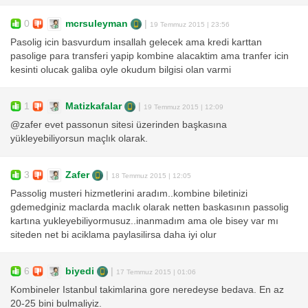
0
mcrsuleyman
|
19 Temmuz 2015 | 23:56
Pasolig icin basvurdum insallah gelecek ama kredi karttan
pasolige para transferi yapip kombine alacaktim ama tranfer icin
kesinti olucak galiba oyle okudum bilgisi olan varmi
1
Matizkafalar
|
19 Temmuz 2015 | 12:09
@zafer evet passonun sitesi üzerinden başkasına
yükleyebiliyorsun maçlık olarak.
3
Zafer
|
18 Temmuz 2015 | 12:05
Passolig musteri hizmetlerini aradım..kombine biletinizi
gdemedginiz maclarda maclık olarak netten baskasının passolig
kartına yukleyebiliyormusuz..inanmadım ama ole bisey var mı
siteden net bi aciklama paylasilirsa daha iyi olur
6
biyedi
|
17 Temmuz 2015 | 01:06
Kombineler Istanbul takimlarina gore neredeyse bedava. En az
20-25 bini bulmaliyiz.