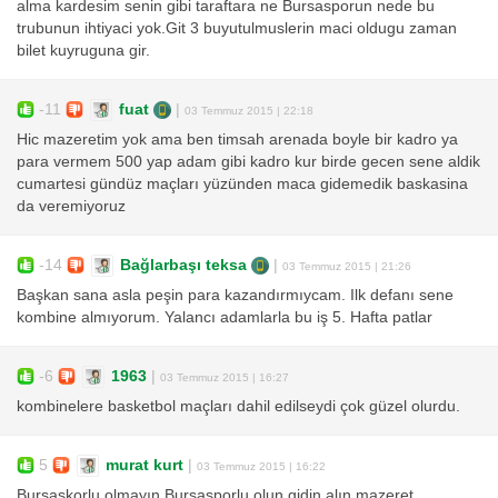
alma kardesim senin gibi taraftara ne Bursasporun nede bu
trubunun ihtiyaci yok.Git 3 buyutulmuslerin maci oldugu zaman
bilet kuyruguna gir.
-11
fuat
|
03 Temmuz 2015 | 22:18
Hic mazeretim yok ama ben timsah arenada boyle bir kadro ya
para vermem 500 yap adam gibi kadro kur birde gecen sene aldik
cumartesi gündüz maçları yüzünden maca gidemedik baskasina
da veremiyoruz
-14
Bağlarbaşı teksa
|
03 Temmuz 2015 | 21:26
Başkan sana asla peşin para kazandırmıycam. Ilk defanı sene
kombine almıyorum. Yalancı adamlarla bu iş 5. Hafta patlar
-6
1963
|
03 Temmuz 2015 | 16:27
kombinelere basketbol maçları dahil edilseydi çok güzel olurdu.
5
murat kurt
|
03 Temmuz 2015 | 16:22
Bursaskorlu olmayın Bursasporlu olun gidin alın mazeret