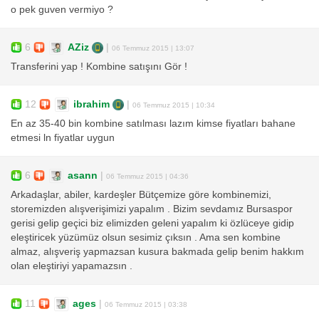
o pek guven vermiyo ?
6
AZiz
|
06 Temmuz 2015 | 13:07
Transferini yap ! Kombine satışını Gör !
12
ibrahim
|
06 Temmuz 2015 | 10:34
En az 35-40 bin kombine satılması lazım kimse fiyatları bahane
etmesi ln fiyatlar uygun
6
asann
|
06 Temmuz 2015 | 04:36
Arkadaşlar, abiler, kardeşler Bütçemize göre kombinemizi,
storemizden alışverişimizi yapalım . Bizim sevdamız Bursaspor
gerisi gelip geçici biz elimizden geleni yapalım ki özlüceye gidip
eleştiricek yüzümüz olsun sesimiz çıksın . Ama sen kombine
almaz, alışveriş yapmazsan kusura bakmada gelip benim hakkım
olan eleştiriyi yapamazsın .
11
ages
|
06 Temmuz 2015 | 03:38