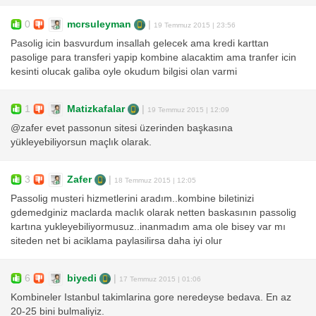
0
mcrsuleyman
|
19 Temmuz 2015 | 23:56
Pasolig icin basvurdum insallah gelecek ama kredi karttan
pasolige para transferi yapip kombine alacaktim ama tranfer icin
kesinti olucak galiba oyle okudum bilgisi olan varmi
1
Matizkafalar
|
19 Temmuz 2015 | 12:09
@zafer evet passonun sitesi üzerinden başkasına
yükleyebiliyorsun maçlık olarak.
3
Zafer
|
18 Temmuz 2015 | 12:05
Passolig musteri hizmetlerini aradım..kombine biletinizi
gdemedginiz maclarda maclık olarak netten baskasının passolig
kartına yukleyebiliyormusuz..inanmadım ama ole bisey var mı
siteden net bi aciklama paylasilirsa daha iyi olur
6
biyedi
|
17 Temmuz 2015 | 01:06
Kombineler Istanbul takimlarina gore neredeyse bedava. En az
20-25 bini bulmaliyiz.