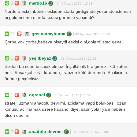
3
merdo16
|
04 Ağustos 2015 | 15:53
Nerde o eski tribunler eskiden stada girdigimde yuzumde istemsiz
bi gulumseme olurdu texasi gorunce ya simdi?
12
greenarmybursa
|
02 Ağustos 2015 | 01:24
Çorba yok çorba,bedava olsaydi eskisi gibi,dolardi stad gene.
1
yeşilbeyaz
|
01 Ağustos 2015 | 22:12
Bizden bu sene bi cacık olmaz. İnşallah ilk 5 e gireriz.ilk 3 zaten
belli. Başakşehir iyi durumda, trabzon kötü durumda. Bu ikisinin
önüne geçmeliyiz
1
ogrenci
|
30 Temmuz 2015 | 15:54
strateji uzmani anadolu devrimi. aciklama yapti bolukbasi. ozan
konusu acilmamak uzere kapandi diye. satmiyolar yani habern
olsun dedim.
2
anadolu devrimi
|
29 Temmuz 2015 | 23:00