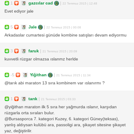
1
gazcılar cad
|
22 Temmuz 2015 | 12:48
Evet ediyor jale
5
Jale
|
22 Temmuz 2015 | 00:08
Arkadaslar cumartesi günüde kombine satışları devam ediyormu
3
faruk
|
21 Temmuz 2015 | 20:09
kuvvetli rüzgar olmazsa ıslanmz herlde
-5
Yiğithan
|
21 Temmuz 2015 | 11:34
@tarık abi maraton 13 sıra kombinem var ıslanırmı ?
1
tarık
|
21 Temmuz 2015 | 03:33
@yiğithan maraton ilk 5 sıra her yağmurda ıslanır, karşıdan
rüzgarla orta sıraları bulur.
@Bursasporca 7. kategori Kuzey, 6. kategori Güney(teksas),
yanlış aldıysan kulübü ara, passoligi ara, şikayet sitesine şikayet
yaz, değiştirilir.