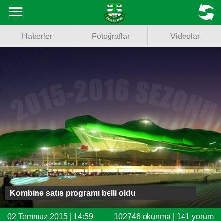
Haberler
MENU
Haberler
Fotoğraflar
Videolar
Fotoğraflar
Videolar
Basketbol
Voleybol
Puan Durumu
Fikstür
Facebook
Kombine satış programı belli oldu
Twitter
02 Temmuz 2015 | 14:59
102746 okunma | 141 yorum