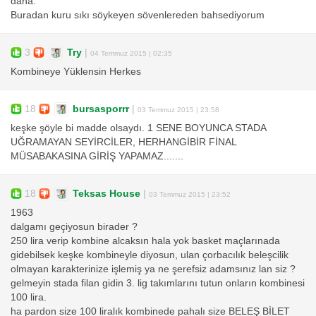
daha.
Buradan kuru sıkı söykeyen sövenlereden bahsediyorum
3
Try
|
04 Temmuz 2015 | 02:35
Kombineye Yüklensin Herkes
18
bursasporrr
|
03 Temmuz 2015 | 23:58
keşke şöyle bi madde olsaydı. 1 SENE BOYUNCA STADA
UĞRAMAYAN SEYİRCİLER, HERHANGİBİR FİNAL
MÜSABAKASINA GİRİŞ YAPAMAZ.......
18
Teksas House
|
03 Temmuz 2015 | 23:52
1963
dalgamı geçiyosun birader ?
250 lira verip kombine alcaksın hala yok basket maçlarınada
gidebilsek keşke kombineyle diyosun, ulan çorbacılık beleşcilik
olmayan karakterinize işlemiş ya ne şerefsiz adamsınız lan siz ?
gelmeyin stada filan gidin 3. lig takımlarını tutun onların kombinesi
100 lira.
ha pardon size 100 liralık kombinede pahalı size BELEŞ BİLET