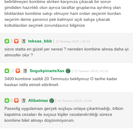
belirtilmeyen kombine alırken karşınıza çıkacak bir sorun
şimdiden hazırlıklı olun ayrıca taraftar gruplarına ayrılmış olan
bloklardan kombine satışı olmuyor hani ordan seçerim burdan
seçerim deme şansınız pek kalmıyor açık satışa çıkacak
koltuklardan seçmek zorundasınız bilginize
3
teksas_bbb
|
15 Temmuz 2015 | 16:13
sizce statta en güzel yer neresi ? nereden kombine alınsa daha iyi
atmosfer olur ?
-1
SogukpinarteXas
|
15 Temmuz 2015 | 01:24
3400 kombine satildi 20 Temmuzu bekliyoruz O tarihe kadar
baskan istifa etmeli ettirilmeli
0
Alibatmaz
|
14 Temmuz 2015 | 12:06
Passolig uygulaması gerçek suçluyu ortaya çıkartmadığı, tribün
kapatma cezaları ile suçsuz kişiler cezalandırıldığı sürece
kombine bilet almayı düşünmüyorum.