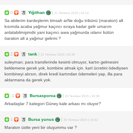
0
Yiğithan
|
21 Temmuz 2015 | 01:12
Sa abilerim kardeşlerim timsah arNe doğu tribünü (maraton) alt
kısımda acaba yağmur kaçıncı sıraya kadar gelir umarım
anlatabilmişimdir yani kaçıncı aıea yağmurda ıslanır bütün
öaraton alt a yağmur gelirmi ?
2
tarık
|
21 Temmuz 2015 | 00:35
suleyman; para transferinde kesinti olmuyor, kartın gelmesini
beklemene gerek yok, kombine almak için. kart ücretini ödediysen
kombineyi alırsın, direk kredi kartından ödemeleri yap, illa para
aktarmana da gerek yok.
-1
Bursasporca
|
20 Temmuz 2015 | 16:38
Arkadaşlar 7.kategori Güney kale arkası mı oluyor?
1
Bursa yunus
|
20 Temmuz 2015 | 10:42
Maraton üstte yeni bir oluşummu var ?