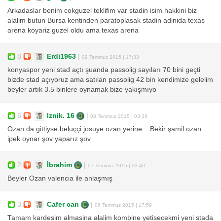
Arkadaslar benim cokguzel teklifim var stadin isim hakkini biz
alalim butun Bursa kentinden paratoplasak stadin adinida texas
arena koyariz guzel oldu ama texas arena
8
Erdi1963
|
09 Temmuz 2015 | 17:33
konyaspor yeni stad açtı şuanda passolig sayıları 70 bini geçti
bizde stad açıyoruz ama satılan passolig 42 bin kendimize gelelim
beyler artık 3.5 binlere oynamak bize yakışmıyo
6
Iznik. 16
|
08 Temmuz 2015 | 03:36
Ozan da gittiyse beluççi josuye ozan yerine. ..Bekir şamil ozan
ipek oynar şov yaparız şov
2
İbrahim
|
07 Temmuz 2015 | 23:40
Beyler Ozan valencia ile anlaşmış
3
Cafer can
|
06 Temmuz 2015 | 17:59
Tamam kardesim almasina alalim kombine yetisecekmi yeni stada