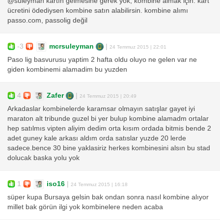
@süleyman kartın gelmesine gerek yok, kombine almak için. kart
ücretini ödediysen kombine satın alabilirsin. kombine alımı
passo.com, passolig değil
-3
mcrsuleyman
|
24 Temmuz 2015 | 22:01
Paso lig basvurusu yaptim 2 hafta oldu oluyo ne gelen var ne
giden kombinemi alamadim bu yuzden
4
Zafer
|
24 Temmuz 2015 | 20:49
Arkadaslar kombinelerde karamsar olmayın satışlar gayet iyi
maraton alt tribunde guzel bi yer bulup kombine alamadm ortalar
hep satılmıs vipten aliyim dedim orta kısım ordada bitmis bende 2
adet guney kale arkası aldım orda satıslar yuzde 20 lerde
sadece.bence 30 bine yaklasiriz herkes kombinesini alsın bu stad
dolucak baska yolu yok
1
iso16
|
24 Temmuz 2015 | 16:18
süper kupa Bursaya gelsin bak ondan sonra nasıl kombine alıyor
millet bak görün ilgi yok kombinelere neden acaba