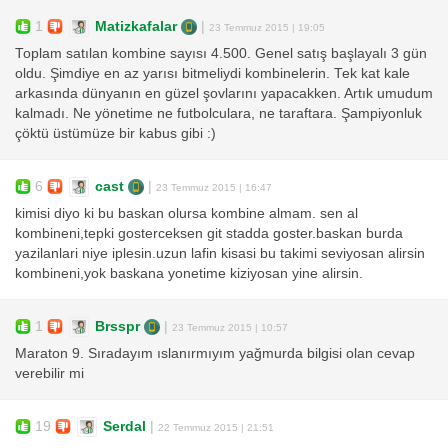
1
Matizkafalar
|
23 Temmuz 2015 | 19:05
Toplam satılan kombine sayısı 4.500. Genel satış başlayalı 3 gün
oldu. Şimdiye en az yarısı bitmeliydi kombinelerin. Tek kat kale
arkasında dünyanın en güzel şovlarını yapacakken. Artık umudum
kalmadı. Ne yönetime ne futbolculara, ne taraftara. Şampiyonluk
çöktü üstümüze bir kabus gibi :)
6
cast
|
23 Temmuz 2015 | 16:47
kimisi diyo ki bu baskan olursa kombine almam. sen al
kombineni,tepki gosterceksen git stadda goster.baskan burda
yazilanlari niye iplesin.uzun lafin kisasi bu takimi seviyosan alirsin
kombineni,yok baskana yonetime kiziyosan yine alirsin.
1
Brsspr
|
23 Temmuz 2015 | 10:57
Maraton 9. Sıradayım ıslanırmıyım yağmurda bilgisi olan cevap
verebilir mi
19
Serdal
|
22 Temmuz 2015 | 21:51