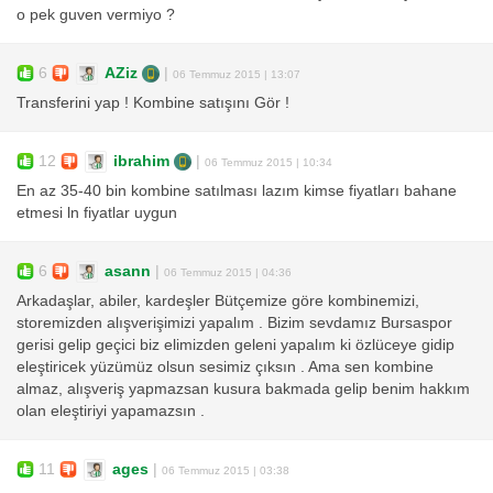
o pek guven vermiyo ?
6
AZiz
|
06 Temmuz 2015 | 13:07
Transferini yap ! Kombine satışını Gör !
12
ibrahim
|
06 Temmuz 2015 | 10:34
En az 35-40 bin kombine satılması lazım kimse fiyatları bahane
etmesi ln fiyatlar uygun
6
asann
|
06 Temmuz 2015 | 04:36
Arkadaşlar, abiler, kardeşler Bütçemize göre kombinemizi,
storemizden alışverişimizi yapalım . Bizim sevdamız Bursaspor
gerisi gelip geçici biz elimizden geleni yapalım ki özlüceye gidip
eleştiricek yüzümüz olsun sesimiz çıksın . Ama sen kombine
almaz, alışveriş yapmazsan kusura bakmada gelip benim hakkım
olan eleştiriyi yapamazsın .
11
ages
|
06 Temmuz 2015 | 03:38