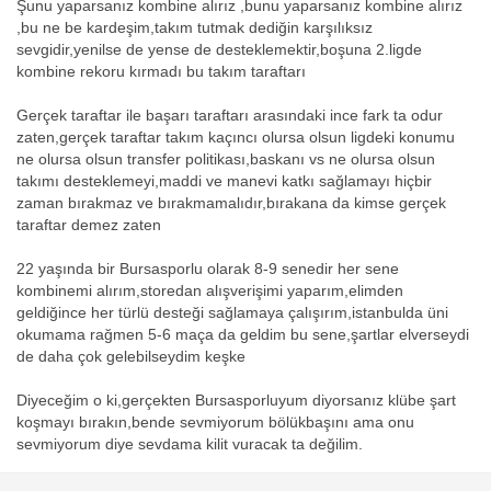
Şunu yaparsanız kombine alırız ,bunu yaparsanız kombine alırız
,bu ne be kardeşim,takım tutmak dediğin karşılıksız
sevgidir,yenilse de yense de desteklemektir,boşuna 2.ligde
kombine rekoru kırmadı bu takım taraftarı
Gerçek taraftar ile başarı taraftarı arasındaki ince fark ta odur
zaten,gerçek taraftar takım kaçıncı olursa olsun ligdeki konumu
ne olursa olsun transfer politikası,baskanı vs ne olursa olsun
takımı desteklemeyi,maddi ve manevi katkı sağlamayı hiçbir
zaman bırakmaz ve bırakmamalıdır,bırakana da kimse gerçek
taraftar demez zaten
22 yaşında bir Bursasporlu olarak 8-9 senedir her sene
kombinemi alırım,storedan alışverişimi yaparım,elimden
geldiğince her türlü desteği sağlamaya çalışırım,istanbulda üni
okumama rağmen 5-6 maça da geldim bu sene,şartlar elverseydi
de daha çok gelebilseydim keşke
Diyeceğim o ki,gerçekten Bursasporluyum diyorsanız klübe şart
koşmayı bırakın,bende sevmiyorum bölükbaşını ama onu
sevmiyorum diye sevdama kilit vuracak ta değilim.