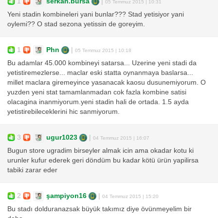
1
serkan.bursa
|
05 Temmuz 2015 | 10:31
Yeni stadin kombineleri yani bunlar??? Stad yetisiyor yani
oylemi?? O stad sezona yetissin de goreyim.
1
Phn
|
05 Temmuz 2015 | 10:18
Bu adamlar 45.000 kombineyi satarsa... Uzerine yeni stadi da
yetistiremezlerse... maclar eski statta oynanmaya baslarsa...
millet maclara giremeyince yasanacak kaosu dusunemiyorum. O
yuzden yeni stat tamamlanmadan cok fazla kombine satisi
olacagina inanmiyorum.yeni stadin hali de ortada. 1.5 ayda
yetistirebileceklerini hic sanmiyorum.
3
ugur1023
|
04 Temmuz 2015 | 16:07
Bugun store ugradim birseyler almak icin ama okadar kotu ki
urunler kufur ederek geri döndüm bu kadar kötü ürün yapilirsa
tabiki zarar eder
2
şampiyon16
|
04 Temmuz 2015 | 15:20
Bu stadı dolduranazsak büyük takımız diye övünmeyelim bir