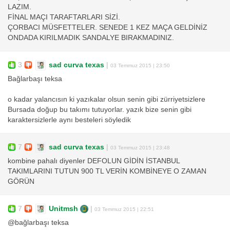
LAZIM.
FİNAL MAÇI TARAFTARLARI SİZİ.
ÇORBACI MÜSFETTELER. SENEDE 1 KEZ MAÇA GELDİNİZ
ONDADA KIRILMADIK SANDALYE BIRAKMADINIZ.
3
sad curva texas
|
03 Temmuz 2015 | 23:50
Bağlarbaşı teksa
o kadar yalancısın ki yazıkalar olsun senin gibi zürriyetsizlere
Bursada doğup bu takımı tutuyorlar. yazık bize senin gibi
karaktersizlerle aynı besteleri söyledik
7
sad curva texas
|
03 Temmuz 2015 | 23:48
kombine pahalı diyenler DEFOLUN GİDİN İSTANBUL
TAKIMLARINI TUTUN 900 TL VERİN KOMBİNEYE O ZAMAN
GÖRÜN
7
Unitmsh
|
03 Temmuz 2015 | 22:51
@bağlarbaşı teksa