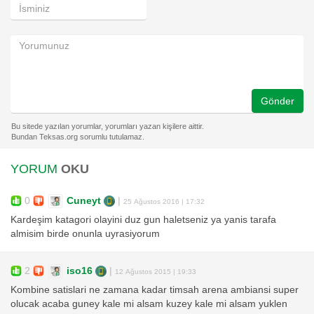
Gönder
YORUM
OKU
0
Cuneyt
|
25 Ağustos 2016 | 17:32
Kardeşim katagori olayini duz gun haletseniz ya yanis tarafa
almisim birde onunla uyrasiyorum
2
iso16
|
12 Ağustos 2015 | 19:33
Kombine satislari ne zamana kadar timsah arena ambiansi super
olucak acaba guney kale mi alsam kuzey kale mi alsam yuklen