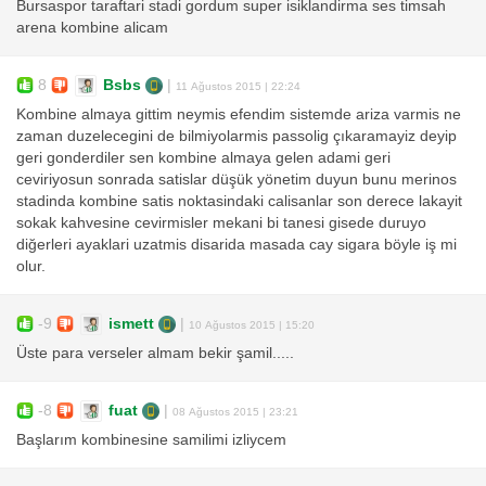
Bursaspor taraftari stadi gordum super isiklandirma ses timsah
arena kombine alicam
8
Bsbs
|
11 Ağustos 2015 | 22:24
Kombine almaya gittim neymis efendim sistemde ariza varmis ne
zaman duzelecegini de bilmiyolarmis passolig çıkaramayiz deyip
geri gonderdiler sen kombine almaya gelen adami geri
ceviriyosun sonrada satislar düşük yönetim duyun bunu merinos
stadinda kombine satis noktasindaki calisanlar son derece lakayit
sokak kahvesine cevirmisler mekani bi tanesi gisede duruyo
diğerleri ayaklari uzatmis disarida masada cay sigara böyle iş mi
olur.
-9
ismett
|
10 Ağustos 2015 | 15:20
Üste para verseler almam bekir şamil.....
-8
fuat
|
08 Ağustos 2015 | 23:21
Başlarım kombinesine samilimi izliycem