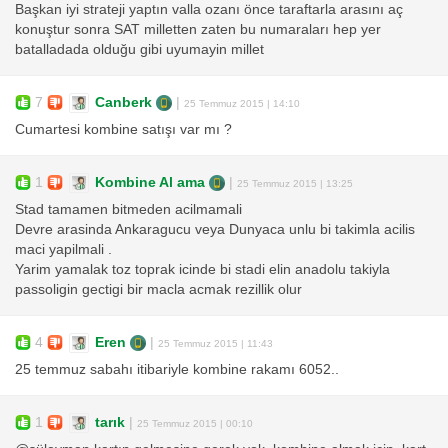
Başkan iyi strateji yaptın valla ozanı önce taraftarla arasını aç
konuştur sonra SAT milletten zaten bu numaraları hep yer
batalladada olduğu gibi uyumayin millet
7
Canberk
|
25 Temmuz 2015 | 14:10
Cumartesi kombine satışı var mı ?
1
Kombine Al ama
|
25 Temmuz 2015 | 13:25
Stad tamamen bitmeden acilmamali
Devre arasinda Ankaragucu veya Dunyaca unlu bi takimla acilis
maci yapilmali .
Yarim yamalak toz toprak icinde bi stadi elin anadolu takiyla
passoligin gectigi bir macla acmak rezillik olur
4
Eren
|
25 Temmuz 2015 | 11:43
25 temmuz sabahı itibariyle kombine rakamı 6052..
1
tarık
|
25 Temmuz 2015 | 00:10