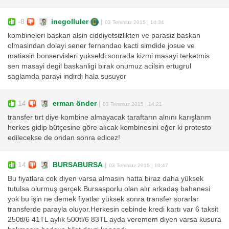
-8
inegolluler
|
03 Temmuz 2015 | 14:34
kombineleri baskan alsin ciddiyetsizlikten ve parasiz baskan
olmasindan dolayi sener fernandao kacti simdide josue ve
matiasin bonservisleri yukseldi sonrada kizmi masayi terketmis
sen masayi degil baskanligi birak onumuz acilsin ertugrul
saglamda parayi indirdi hala susuyor
14
erman önder
|
03 Temmuz 2015 | 14:21
transfer tırt diye kombine almayacak taraftarın alnını karışlarım
herkes gidip bütçesine göre alıcak kombinesini eğer ki protesto
edilecekse de ondan sonra edicez!
14
BURSABURSA
|
03 Temmuz 2015 | 10:47
Bu fiyatlara cok diyen varsa almasın hatta biraz daha yüksek
tutulsa olurmuş gerçek Bursasporlu olan alır arkadaş bahanesi
yok bu işin ne demek fiyatlar yüksek sonra transfer sorarlar
transferde parayla oluyor.Herkesin cebinde kredi kartı var 6 taksit
250tl/6 41TL aylık 500tl/6 83TL ayda veremem diyen varsa kusura