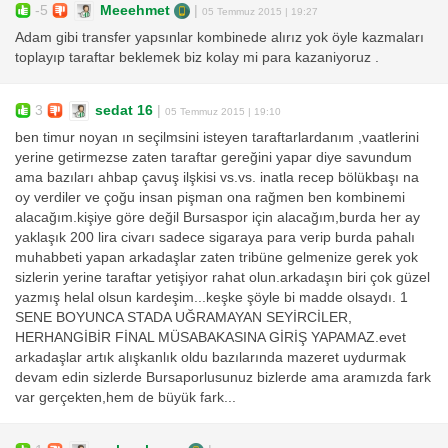
-5
Meeehmet
|
05 Temmuz 2015 | 19:27
Adam gibi transfer yapsınlar kombinede alırız yok öyle kazmaları
toplayıp taraftar beklemek biz kolay mi para kazaniyoruz .
3
sedat 16
|
05 Temmuz 2015 | 19:10
ben timur noyan ın seçilmsini isteyen taraftarlardanım ,vaatlerini
yerine getirmezse zaten taraftar gereğini yapar diye savundum
ama bazıları ahbap çavuş ilşkisi vs.vs. inatla recep bölükbaşı na
oy verdiler ve çoğu insan pişman ona rağmen ben kombinemi
alacağım.kişiye göre değil Bursaspor için alacağım,burda her ay
yaklaşık 200 lira civarı sadece sigaraya para verip burda pahalı
muhabbeti yapan arkadaşlar zaten tribüne gelmenize gerek yok
sizlerin yerine taraftar yetişiyor rahat olun.arkadaşın biri çok güzel
yazmış helal olsun kardeşim...keşke şöyle bi madde olsaydı. 1
SENE BOYUNCA STADA UĞRAMAYAN SEYİRCİLER,
HERHANGİBİR FİNAL MÜSABAKASINA GİRİŞ YAPAMAZ.evet
arkadaşlar artık alışkanlık oldu bazılarında mazeret uydurmak
devam edin sizlerde Bursaporlusunuz bizlerde ama aramızda fark
var gerçekten,hem de büyük fark...