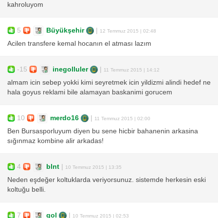
kahroluyom
5
Büyükşehir
|
12 Temmuz 2015 | 02:48
Acilen transfere kemal hocanın el atması lazım
-15
inegolluler
|
11 Temmuz 2015 | 14:12
almam icin sebep yokki kimi seyretmek icin yildizmi alindi hedef ne
hala goyus reklami bile alamayan baskanimi gorucem
10
merdo16
|
11 Temmuz 2015 | 02:00
Ben Bursasporluyum diyen bu sene hicbir bahanenin arkasina
sığınmaz kombine alir arkadas!
4
blnt
|
10 Temmuz 2015 | 13:35
Neden eşdeğer koltuklarda veriyorsunuz. sistemde herkesin eski
koltuğu belli.
7
gol
|
10 Temmuz 2015 | 02:53