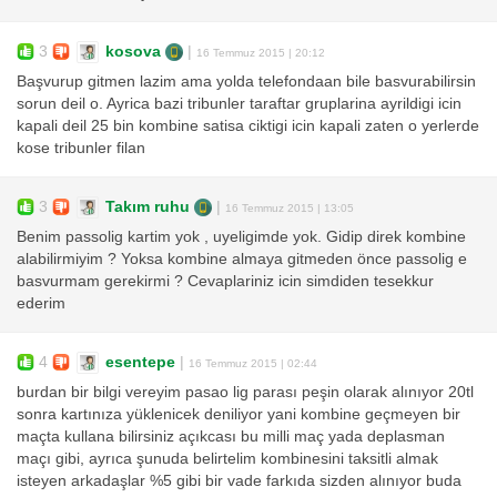
3
kosova
|
16 Temmuz 2015 | 20:12
Başvurup gitmen lazim ama yolda telefondaan bile basvurabilirsin
sorun deil o. Ayrica bazi tribunler taraftar gruplarina ayrildigi icin
kapali deil 25 bin kombine satisa ciktigi icin kapali zaten o yerlerde
kose tribunler filan
3
Takım ruhu
|
16 Temmuz 2015 | 13:05
Benim passolig kartim yok , uyeligimde yok. Gidip direk kombine
alabilirmiyim ? Yoksa kombine almaya gitmeden önce passolig e
basvurmam gerekirmi ? Cevaplariniz icin simdiden tesekkur
ederim
4
esentepe
|
16 Temmuz 2015 | 02:44
burdan bir bilgi vereyim pasao lig parası peşin olarak alınıyor 20tl
sonra kartınıza yüklenicek deniliyor yani kombine geçmeyen bir
maçta kullana bilirsiniz açıkcası bu milli maç yada deplasman
maçı gibi, ayrıca şunuda belirtelim kombinesini taksitli almak
isteyen arkadaşlar %5 gibi bir vade farkıda sizden alınıyor buda