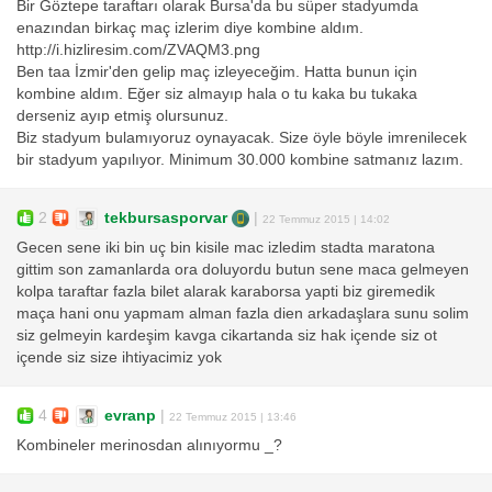
Bir Göztepe taraftarı olarak Bursa'da bu süper stadyumda
enazından birkaç maç izlerim diye kombine aldım.
http://i.hizliresim.com/ZVAQM3.png
Ben taa İzmir'den gelip maç izleyeceğim. Hatta bunun için
kombine aldım. Eğer siz almayıp hala o tu kaka bu tukaka
derseniz ayıp etmiş olursunuz.
Biz stadyum bulamıyoruz oynayacak. Size öyle böyle imrenilecek
bir stadyum yapılıyor. Minimum 30.000 kombine satmanız lazım.
2
tekbursasporvar
|
22 Temmuz 2015 | 14:02
Gecen sene iki bin uç bin kisile mac izledim stadta maratona
gittim son zamanlarda ora doluyordu butun sene maca gelmeyen
kolpa taraftar fazla bilet alarak karaborsa yapti biz giremedik
maça hani onu yapmam alman fazla dien arkadaşlara sunu solim
siz gelmeyin kardeşim kavga cikartanda siz hak içende siz ot
içende siz size ihtiyacimiz yok
4
evranp
|
22 Temmuz 2015 | 13:46
Kombineler merinosdan alınıyormu _?