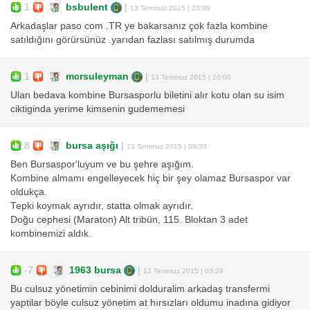
1
bsbulent
|
13 Temmuz 2015 | 23:09
Arkadaşlar paso com .TR ye bakarsanız çok fazla kombine
satıldığını görürsünüz .yarıdan fazlası satılmış durumda
1
mcrsuleyman
|
13 Temmuz 2015 | 20:06
Ulan bedava kombine Bursasporlu biletini alır kotu olan su isim
ciktiginda yerime kimsenin gudememesi
8
bursa aşığı
|
13 Temmuz 2015 | 09:33
Ben Bursaspor'luyum ve bu şehre aşığım.
Kombine almamı engelleyecek hiç bir şey olamaz Bursaspor var
oldukça.
Tepki koymak ayrıdır, statta olmak ayrıdır.
Doğu cephesi (Maraton) Alt tribün, 115. Bloktan 3 adet
kombinemizi aldık.
-7
1963 bursa
|
12 Temmuz 2015 | 03:29
Bu culsuz yönetimin cebinimi dolduralim arkadaş transfermi
yaptilar böyle culsuz yönetim at hırsızları oldumu inadına gidiyor