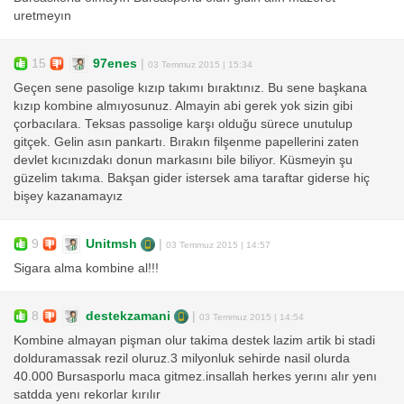
uretmeyın
15
97enes
|
03 Temmuz 2015 | 15:34
Geçen sene pasolige kızıp takımı bıraktınız. Bu sene başkana
kızıp kombine almıyosunuz. Almayin abi gerek yok sizin gibi
çorbacılara. Teksas passolige karşı olduğu sürece unutulup
gitçek. Gelin asın pankartı. Bırakın filşenme papellerini zaten
devlet kıcınızdakı donun markasını bile biliyor. Küsmeyin şu
güzelim takıma. Bakşan gider istersek ama taraftar giderse hiç
bişey kazanamayız
9
Unitmsh
|
03 Temmuz 2015 | 14:57
Sigara alma kombine al!!!
8
destekzamani
|
03 Temmuz 2015 | 14:54
Kombine almayan pişman olur takima destek lazim artik bi stadi
dolduramassak rezil oluruz.3 milyonluk sehirde nasil olurda
40.000 Bursasporlu maca gitmez.insallah herkes yerını alır yenı
satdda yenı rekorlar kırılır