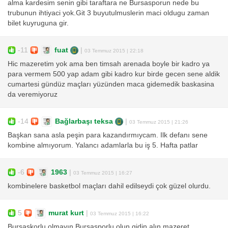
alma kardesim senin gibi taraftara ne Bursasporun nede bu
trubunun ihtiyaci yok.Git 3 buyutulmuslerin maci oldugu zaman
bilet kuyruguna gir.
-11
fuat
|
03 Temmuz 2015 | 22:18
Hic mazeretim yok ama ben timsah arenada boyle bir kadro ya
para vermem 500 yap adam gibi kadro kur birde gecen sene aldik
cumartesi gündüz maçları yüzünden maca gidemedik baskasina
da veremiyoruz
-14
Bağlarbaşı teksa
|
03 Temmuz 2015 | 21:26
Başkan sana asla peşin para kazandırmıycam. Ilk defanı sene
kombine almıyorum. Yalancı adamlarla bu iş 5. Hafta patlar
-6
1963
|
03 Temmuz 2015 | 16:27
kombinelere basketbol maçları dahil edilseydi çok güzel olurdu.
5
murat kurt
|
03 Temmuz 2015 | 16:22
Bursaskorlu olmayın Bursasporlu olun gidin alın mazeret