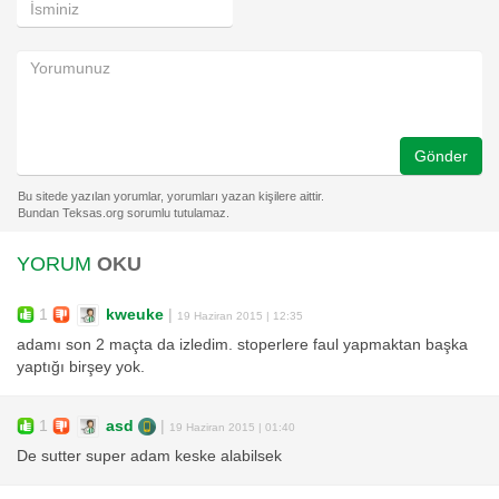
Gönder
YORUM
OKU
1
kweuke
|
19 Haziran 2015 | 12:35
adamı son 2 maçta da izledim. stoperlere faul yapmaktan başka
yaptığı birşey yok.
1
asd
|
19 Haziran 2015 | 01:40
De sutter super adam keske alabilsek