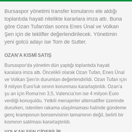
Instagram
Bursaspor yönetimi transfer konularını ele aldığı
toplantıda hayati nitelikte kararlara imza attı. Buna
Android
göre Ozan Tufan'dan sonra Enes Ünal ve Volkan
Şen için de teklifler değerlendirilecek. Yönetimin
iOS
yeni golcü adayı ise Tom de Sutter.
OZAN'A KISMİ SATIŞ
Bursaspor'da yönetim dün yaptığı toplantıda hayati
karalara imza attı. Öncelikli olarak Ozan Tufan, Enes Ünal
ve Volkan Şen'in durumları değerlendirildi. Ozan Tufan için
9 milyon Euro'luk sınırın korunması kararlaştırıldı. Ozan'a
şu an için Roma'nın 3,5, Valencia'nın ise 4 milyon Euro
verdiği konuşuldu. Yetkili menajerler alternatifler üzerinde
dururken, istenilen rakama ulaşılmaması halinde gündeme
genç kramponun bonservisinin tamamının değil, belirli bir
kısmının satılması kararlaştırıldı.
VOLKAN ŞEN GİDEBİLİR