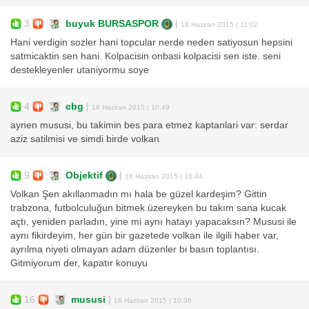
3
buyuk BURSASPOR
|
18 Haziran 2015 | 11:02
Hani verdigin sozler hani topcular nerde neden satiyosun hepsini
satmicaktin sen hani. Kolpacisin onbasi kolpacisi sen iste. seni
destekleyenler utaniyormu soye
4
cbg
|
18 Haziran 2015 | 10:49
aynen mususi, bu takimin bes para etmez kaptanlari var: serdar
aziz satilmisi ve simdi birde volkan
9
Objektif
|
18 Haziran 2015 | 10:44
Volkan Şen akıllanmadın mı hala be güzel kardeşim? Gittin
trabzona, futbolculuğun bitmek üzereyken bu takım sana kucak
açtı, yeniden parladın, yine mi aynı hatayı yapacaksın? Mususi ile
aynı fikirdeyim, her gün bir gazetede volkan ile ilgili haber var,
ayrılma niyeti olmayan adam düzenler bi basın toplantısı.
Gitmiyorum der, kapatır konuyu
16
mususi
|
18 Haziran 2015 | 10:36