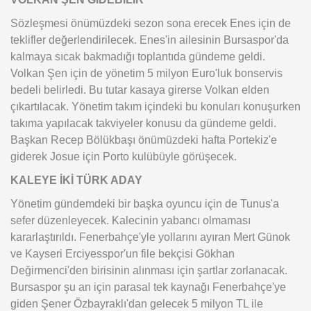
Sözleşmesi önümüzdeki sezon sona erecek Enes için de
teklifler değerlendirilecek. Enes'in ailesinin Bursaspor'da
kalmaya sıcak bakmadığı toplantıda gündeme geldi.
Volkan Şen için de yönetim 5 milyon Euro'luk bonservis
bedeli belirledi. Bu tutar kasaya girerse Volkan elden
çıkartılacak. Yönetim takım içindeki bu konuları konuşurken
takıma yapılacak takviyeler konusu da gündeme geldi.
Başkan Recep Bölükbaşı önümüzdeki hafta Portekiz'e
giderek Josue için Porto kulübüyle görüşecek.
KALEYE İKİ TÜRK ADAY
Yönetim gündemdeki bir başka oyuncu için de Tunus'a
sefer düzenleyecek. Kalecinin yabancı olmaması
kararlaştırıldı. Fenerbahçe'yle yollarını ayıran Mert Günok
ve Kayseri Erciyesspor'un file bekçisi Gökhan
Değirmenci'den birisinin alınması için şartlar zorlanacak.
Bursaspor şu an için parasal tek kaynağı Fenerbahçe'ye
giden Şener Özbayraklı'dan gelecek 5 milyon TL ile