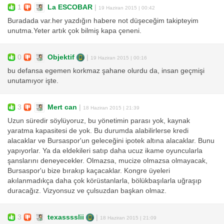
1
La ESCOBAR
|
19 Haziran 2015 | 00:42
Buradada var.her yazdığın habere not düşeceğim takipteyim
unutma.Yeter artık çok bilmiş kapa çeneni.
0
Objektif
|
19 Haziran 2015 | 00:16
bu defansa egemen korkmaz şahane olurdu da, insan geçmişi
unutamıyor işte.
3
Mert can
|
18 Haziran 2015 | 21:39
Uzun süredir söylüyoruz, bu yönetimin parası yok, kaynak
yaratma kapasitesi de yok. Bu durumda alabilirlerse kredi
alacaklar ve Bursaspor'un geleceğini ipotek altına alacaklar. Bunu
yapıyorlar. Ya da eldekileri satıp daha ucuz ikame oyuncularla
şanslarını deneyecekler. Olmazsa, mucize olmazsa olmayacak,
Bursaspor'u bize bırakıp kaçacaklar. Kongre üyeleri
akılanmadıkça daha çok körüstanlarla, bölükbaşılarla uğraşıp
duracağız. Vizyonsuz ve çulsuzdan başkan olmaz.
3
texasssslii
|
18 Haziran 2015 | 21:09