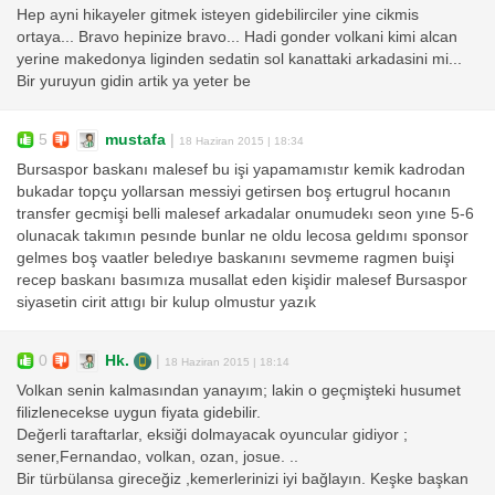
Hep ayni hikayeler gitmek isteyen gidebilirciler yine cikmis
ortaya... Bravo hepinize bravo... Hadi gonder volkani kimi alcan
yerine makedonya liginden sedatin sol kanattaki arkadasini mi...
Bir yuruyun gidin artik ya yeter be
5
mustafa
|
18 Haziran 2015 | 18:34
Bursaspor baskanı malesef bu işi yapamamıstır kemik kadrodan
bukadar topçu yollarsan messiyi getirsen boş ertugrul hocanın
transfer gecmişi belli malesef arkadalar onumudekı seon yıne 5-6
olunacak takımın pesınde bunlar ne oldu lecosa geldımı sponsor
gelmes boş vaatler beledıye baskanını sevmeme ragmen buişi
recep baskanı basımıza musallat eden kişidir malesef Bursaspor
siyasetin cirit attıgı bir kulup olmustur yazık
0
Hk.
|
18 Haziran 2015 | 18:14
Volkan senin kalmasından yanayım; lakin o geçmişteki husumet
filizlenecekse uygun fiyata gidebilir.
Değerli taraftarlar, eksiği dolmayacak oyuncular gidiyor ;
sener,Fernandao, volkan, ozan, josue. ..
Bir türbülansa gireceğiz ,kemerlerinizi iyi bağlayın. Keşke başkan