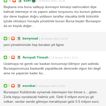
-4
Eser
|
18 Haziran 2015 | 12:48
Başkana ona buna sallayıp durmayın kimseyi satmıcaktın diye
kalmak istemeye ni ne yapsın adam turşusunu mu kursun gidene
dur dene başkan doğru yoldasın taraftar olacakta birlik bütünlük
içinde olmalıyız hocayla yönetimle burası Bursa beyler Bursaspor
da en büyük değer...
5
berryroad
|
18 Haziran 2015 | 12:19
yeni yönetimimizle hep beraber ptt ligine
3
Avrupali Timsah
|
18 Haziran 2015 | 12:15
Uzatmaya ne gerek var baskan konusmayi bilmiyor yani aslinda
Bursasporumuza baskanlik yapabilecek derecede olgun biri degil
ama ne yaparsin kader bu...
5
escobar
|
18 Haziran 2015 | 11:29
Bursaspor Kulübünde oynamak istemeyen her kimse s... gitsin.
Zorla topçu oynatacak halimiz yok. Getir 6 milyon euro'yu git
volkan. serdar sende gitmeye meraklıysan getir 5.5 milyon euro.