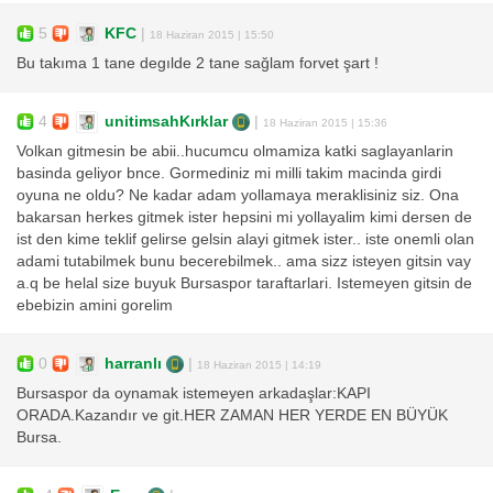
5
KFC
|
18 Haziran 2015 | 15:50
Bu takıma 1 tane degılde 2 tane sağlam forvet şart !
4
unitimsahKırklar
|
18 Haziran 2015 | 15:36
Volkan gitmesin be abii..hucumcu olmamiza katki saglayanlarin
basinda geliyor bnce. Gormediniz mi milli takim macinda girdi
oyuna ne oldu? Ne kadar adam yollamaya meraklisiniz siz. Ona
bakarsan herkes gitmek ister hepsini mi yollayalim kimi dersen de
ist den kime teklif gelirse gelsin alayi gitmek ister.. iste onemli olan
adami tutabilmek bunu becerebilmek.. ama sizz isteyen gitsin vay
a.q be helal size buyuk Bursaspor taraftarlari. Istemeyen gitsin de
ebebizin amini gorelim
0
harranlı
|
18 Haziran 2015 | 14:19
Bursaspor da oynamak istemeyen arkadaşlar:KAPI
ORADA.Kazandır ve git.HER ZAMAN HER YERDE EN BÜYÜK
Bursa.