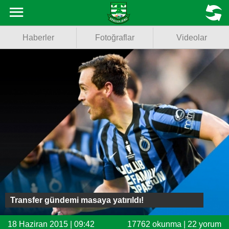
Haberler
MENU
Haberler
Fotoğraflar
Videolar
Fotoğraflar
Videolar
Basketbol
Voleybol
Puan Durumu
Fikstür
Facebook
Transfer gündemi masaya yatırıldı!
Twitter
18 Haziran 2015 | 09:42
17762 okunma | 22 yorum