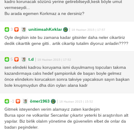
kadro korunacak sözünü yerine getirebilseydi,kesk böyle umut
vermeseydi...
Bu arada egemen Korkmaz a ne dersiniz?
3
unitimsahKırklar
|
18 Haziran 2015 | 17:57
Oyle degilsin iste bu zamana kadar gitsinler daha neler cikartiriz
dedik cikarttik gene gitti.. artik cikartip tutalim diyoruz anladin????
5
t.d
|
18 Haziran 2015 | 17:52
sen elindeki kadrou koruyama ismi duyulmamış topcuları takıma
kazandırmaya calıs hedef şampionluk de başarı boyle gelmez
önce elındekını korucaksın sonra takviye yapcaksun sayın başkan
bole knuşmuydun dha dün oyları alana kadr
-1
ömer1963
|
18 Haziran 2015 | 15:52
Gitmek isteyenden verim alamayız zaten kardeşim
Bursa spor ne volkanlar Sercanlar çıkartır yeterki bi araştırılsın alt
yapılar. Biz birlik olalım yönetime de güvenelim elbet de onlar da
badarı peşindeler.