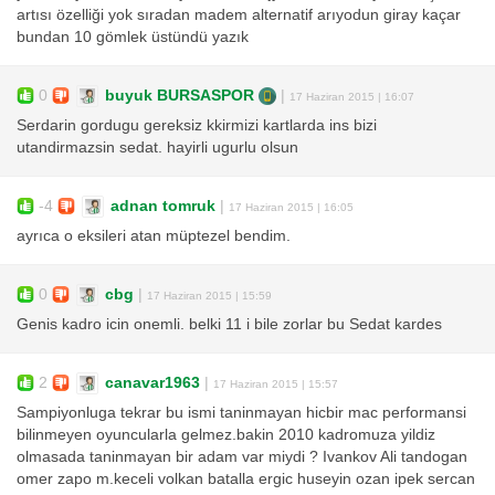
artısı özelliği yok sıradan madem alternatif arıyodun giray kaçar
bundan 10 gömlek üstündü yazık
0
buyuk BURSASPOR
|
17 Haziran 2015 | 16:07
Serdarin gordugu gereksiz kkirmizi kartlarda ins bizi
utandirmazsin sedat. hayirli ugurlu olsun
-4
adnan tomruk
|
17 Haziran 2015 | 16:05
ayrıca o eksileri atan müptezel bendim.
0
cbg
|
17 Haziran 2015 | 15:59
Genis kadro icin onemli. belki 11 i bile zorlar bu Sedat kardes
2
canavar1963
|
17 Haziran 2015 | 15:57
Sampiyonluga tekrar bu ismi taninmayan hicbir mac performansi
bilinmeyen oyuncularla gelmez.bakin 2010 kadromuza yildiz
olmasada taninmayan bir adam var miydi ? Ivankov Ali tandogan
omer zapo m.keceli volkan batalla ergic huseyin ozan ipek sercan