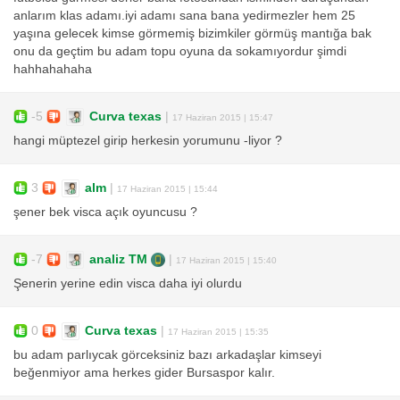
anlarım klas adamı.iyi adamı sana bana yedirmezler hem 25
yaşına gelecek kimse görmemiş bizimkiler görmüş mantığa bak
onu da geçtim bu adam topu oyuna da sokamıyordur şimdi
hahhahahaha
-5
Curva texas
|
17 Haziran 2015 | 15:47
hangi müptezel girip herkesin yorumunu -liyor ?
3
alm
|
17 Haziran 2015 | 15:44
şener bek visca açık oyuncusu ?
-7
analiz TM
|
17 Haziran 2015 | 15:40
Şenerin yerine edin visca daha iyi olurdu
0
Curva texas
|
17 Haziran 2015 | 15:35
bu adam parlıycak görceksiniz bazı arkadaşlar kimseyi
beğenmiyor ama herkes gider Bursaspor kalır.