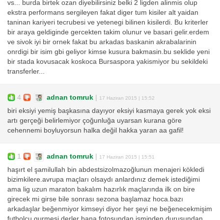
vs... burda birtek ozan diyebilirsiniz belki 2 ligden alinmis olup
ekstra performans sergileyen fakat diger tum kisiler alt yaidan
taninan kariyeri tecrubesi ve yetenegi bilinen kisilerdi. Bu kriterler
bir araya geldiginde gercekten takim olunur ve basari gelir.erdem
ve sivok iyi bir ornek fakat bu arkadas baskanin akrabalarinin
onrdigi bir isim gbi geliyor kimse kusura bakmasin.bu seklide yeni
bir stada kovusacak koskoca Bursaspora yakismiyor bu sekildeki
transferler...
4
adnan tomruk
|
17 Haziran 2015 | 15:52
biri eksiyi yemiş başkasına dayıyor eksiyi kasmaya gerek yok eksi
artı gerçeği belirlemiyor çoğunluğa uyarsan kurana göre
cehennemi boyluyorsun halka değil hakka yaran aa gafil!
1
adnan tomruk
|
17 Haziran 2015 | 15:51
haşırt el şamilullah bin abdestsizolmazoğlunun menajeri kökledi
bizimkilere.avrupa maçları olsaydı anlardınız demek istediğimi
ama lig uzun maraton bakalım hazırlık maçlarında ilk on bire
girecek mi girse bile sonrası sezona başlamaz hoca.bazı
arkadaşlar beğenmiyor kimseyi diyor her şeyi ne beğenecekmişim
futbolcu gurmesi derler bana fotosundan isminden duruşundan