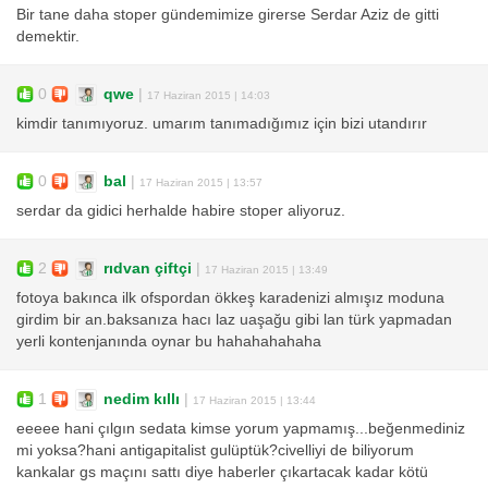
Bir tane daha stoper gündemimize girerse Serdar Aziz de gitti
demektir.
0
qwe
|
17 Haziran 2015 | 14:03
kimdir tanımıyoruz. umarım tanımadığımız için bizi utandırır
0
bal
|
17 Haziran 2015 | 13:57
serdar da gidici herhalde habire stoper aliyoruz.
2
rıdvan çiftçi
|
17 Haziran 2015 | 13:49
fotoya bakınca ilk ofspordan ökkeş karadenizi almışız moduna
girdim bir an.baksanıza hacı laz uaşağu gibi lan türk yapmadan
yerli kontenjanında oynar bu hahahahahaha
1
nedim kıllı
|
17 Haziran 2015 | 13:44
eeeee hani çılgın sedata kimse yorum yapmamış...beğenmediniz
mi yoksa?hani antigapitalist gulüptük?civelliyi de biliyorum
kankalar gs maçını sattı diye haberler çıkartacak kadar kötü