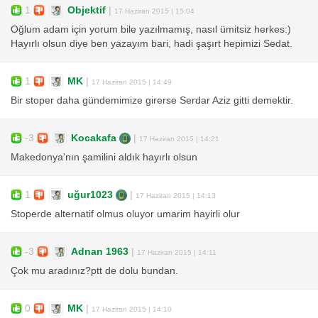
1
Objektif
|
17 Haziran 2015 | 15:04
Oğlum adam için yorum bile yazılmamış, nasıl ümitsiz herkes:)
Hayırlı olsun diye ben yazayım bari, hadi şaşırt hepimizi Sedat.
1
MK
|
17 Haziran 2015 | 14:49
Bir stoper daha gündemimize girerse Serdar Aziz gitti demektir.
-3
Kocakafa
|
17 Haziran 2015 | 14:21
Makedonya'nın şamilini aldık hayırlı olsun
1
uğur1023
|
17 Haziran 2015 | 14:13
Stoperde alternatif olmus oluyor umarim hayirli olur
-3
Adnan 1963
|
17 Haziran 2015 | 14:11
Çok mu aradınız?ptt de dolu bundan.
0
MK
|
17 Haziran 2015 | 14:10