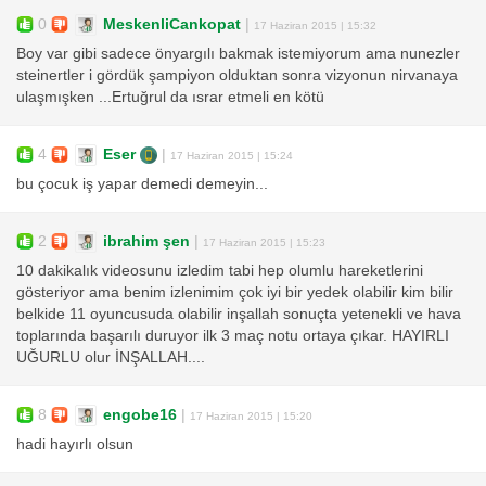
0
MeskenliCankopat
|
17 Haziran 2015 | 15:32
Boy var gibi sadece önyargılı bakmak istemiyorum ama nunezler
steinertler i gördük şampiyon olduktan sonra vizyonun nirvanaya
ulaşmışken ...Ertuğrul da ısrar etmeli en kötü
4
Eser
|
17 Haziran 2015 | 15:24
bu çocuk iş yapar demedi demeyin...
2
ibrahim şen
|
17 Haziran 2015 | 15:23
10 dakikalık videosunu izledim tabi hep olumlu hareketlerini
gösteriyor ama benim izlenimim çok iyi bir yedek olabilir kim bilir
belkide 11 oyuncusuda olabilir inşallah sonuçta yetenekli ve hava
toplarında başarılı duruyor ilk 3 maç notu ortaya çıkar. HAYIRLI
UĞURLU olur İNŞALLAH....
8
engobe16
|
17 Haziran 2015 | 15:20
hadi hayırlı olsun