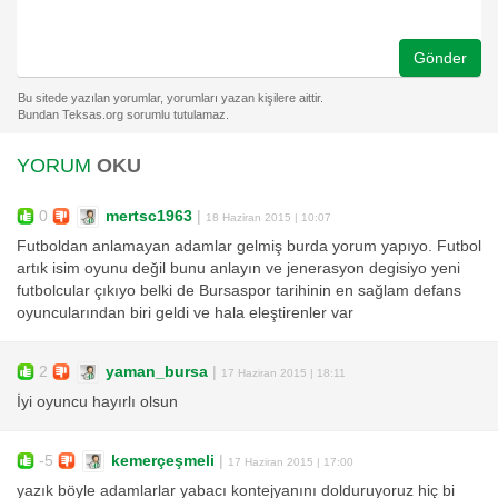
Gönder
YORUM
OKU
0
mertsc1963
|
18 Haziran 2015 | 10:07
Futboldan anlamayan adamlar gelmiş burda yorum yapıyo. Futbol
artık isim oyunu değil bunu anlayın ve jenerasyon degisiyo yeni
futbolcular çıkıyo belki de Bursaspor tarihinin en sağlam defans
oyuncularından biri geldi ve hala eleştirenler var
2
yaman_bursa
|
17 Haziran 2015 | 18:11
İyi oyuncu hayırlı olsun
-5
kemerçeşmeli
|
17 Haziran 2015 | 17:00
yazık böyle adamlarlar yabacı kontejyanını dolduruyoruz hiç bi