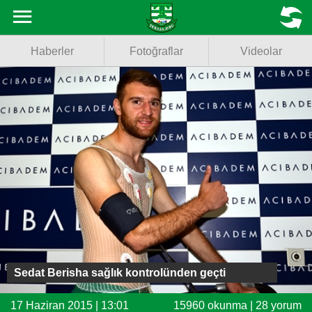
Haberler
MENU
Haberler
Fotoğraflar
Videolar
Fotoğraflar
Videolar
Basketbol
Voleybol
Puan Durumu
Fikstür
Facebook
Sedat Berisha sağlık kontrolünden geçti
Twitter
17 Haziran 2015 | 13:01
15960 okunma | 28 yorum