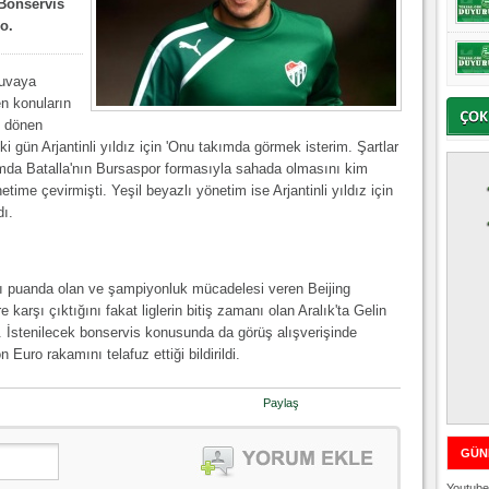
 Bonservis
o.
yuvaya
n konuların
i dönen
i gün Arjantinli yıldız için 'Onu takımda görmek isterim. Şartlar
da Batalla'nın Bursaspor formasıyla sahada olmasını kim
ime çevirmişti. Yeşil beyazlı yönetim ise Arjantinli yıldız için
dı.
ynı puanda olan ve şampiyonluk mücadelesi veren Beijing
e karşı çıktığını fakat liglerin bitiş zamanı olan Aralık'ta Gelin
tı. İstenilecek bonservis konusunda da görüş alışverişinde
Euro rakamını telafuz ettiği bildirildi.
Paylaş
GÜN
Youtube 