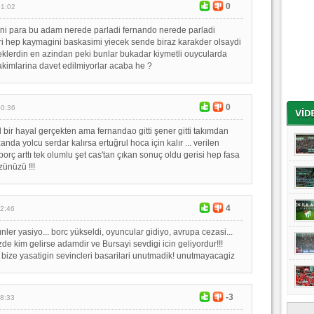
0
01:02
ani para bu adam nerede parladi fernando nerede parladi
ri hep kaymagini baskasimi yiecek sende biraz karakder olsaydi
lerdin en azindan peki bunlar bukadar kiymetli ouycularda
takimlarina davet edilmiyorlar acaba he ?
0
00:36
bir hayal gerçekten ama fernandao gitti şener gitti takımdan
da yolcu serdar kalırsa ertuğrul hoca için kalır ... verilen
borç arttı tek olumlu şet cas'tan çıkan sonuç oldu gerisi hep fasa
zünüzü !!!
4
22:46
ler yasiyo... borc yükseldi, oyuncular gidiyo, avrupa cezasi...
de kim gelirse adamdir ve Bursayi sevdigi icin geliyordur!!!
 bize yasatigin sevincleri basarilari unutmadik! unutmayacagiz
-3
18:33