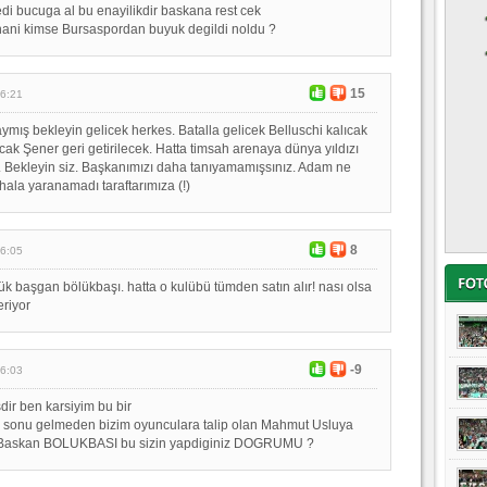
di bucuga al bu enayilikdir baskana rest cek
hani kimse Bursaspordan buyuk degildi noldu ?
15
16:21
ymış bekleyin gelicek herkes. Batalla gelicek Belluschi kalıcak
ak Şener geri getirilecek. Hatta timsah arenaya dünya yıldızı
 Bekleyin siz. Başkanımızı daha tanıyamamışsınız. Adam ne
hala yaranamadı taraftarımıza (!)
8
16:05
yük başgan bölükbaşı. hatta o kulübü tümden satın alır! nası olsa
eriyor
-9
16:03
dir ben karsiyim bu bir
on sonu gelmeden bizim oyunculara talip olan Mahmut Usluya
n Baskan BOLUKBASI bu sizin yapdiginiz DOGRUMU ?