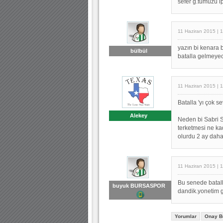
sefer g.tümüzü ipo
11 Haziran 2015 | 
yazın bi kenara 
bülbül
batalla gelmeyece
11 Haziran 2015 | 
Batalla 'yı çok s
Alekey
Neden bi Sabri S
terketmesi ne ka
olurdu 2 ay daha
11 Haziran 2015 | 
Bu senede batal
buyuk BURSASPOR
dandik.yonetim 
Yorumlar
Onay B