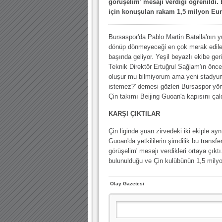
görüşelim' mesajı verdiği öğrenildi.
10.04.2023 14:44 |
Hoş geldin Göktuğ Bebek!
için konuşulan rakam 1,5 milyon Eur
30.12.2022 18:00 |
Hoş geldin Kadir Kağan Bebek!
Bursaspor'da Pablo Martin Batalla'nın 
11.11.2025 14:13 |
Hoş geldin Ertuğrul Bebek!
dönüp dönmeyeceği en çok merak edile
12.10.2025 17:30 |
MUTLULUKLAR SİNAN SILACI
başında geliyor. Yeşil beyazlı ekibe ger
Teknik Direktör Ertuğrul Sağlam'ın öncek
16.07.2024 14:32 |
Hoş geldin Kerem Bebek!
oluşur mu bilmiyorum ama yeni stadyum
istemez?' demesi gözleri Bursaspor yönet
08.01.2024 19:01 |
Hoş geldin Aslan bebek!
Çin takımı Beijing Guoan'a kapısını çal
03.01.2024 19:09 |
Hoş geldin Güneş bebek!
KARŞI ÇIKTILAR
Çin liginde şuan zirvedeki iki ekiple a
Guoan'da yetkililerin şimdilik bu transfer
görüşelim' mesajı verdikleri ortaya çık
bulunulduğu ve Çin kulübünün 1,5 milyon 
Olay Gazetesi