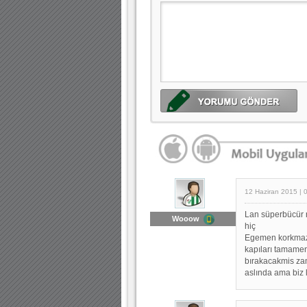
12 Haziran 2015 | 
Lan süperbücür ne
Wooow
hiç
Egemen korkmaz 
kapıları tamamen
bırakacakmis zam
aslında ama biz 