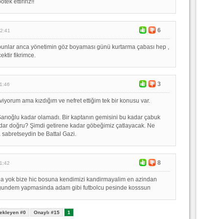
tek ettiririz!!
6
12:41
bunlar anca yönetimin göz boyaması günü kurtarma çabası hep ,
ktir fikrimce.
3
11:46
eviyorum ama kızdığım ve nefret ettiğim tek bir konusu var.
arıoğlu kadar olamadı. Bir kaptanın gemisini bu kadar çabuk
dar doğru? Şimdi getirene kadar göbeğimiz çatlayacak. Ne
 sabretseydin be Battal Gazi.
8
11:42
la yok bize hic bosuna kendimizi kandirmayalim en azindan
gundem yapmasinda adam gibi futbolcu pesinde kosssun
ekleyen #0
Onaylı #15
1