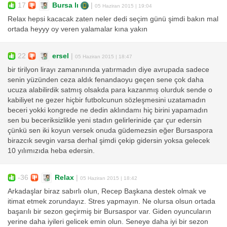
17
Bursa lı
|
05 Haziran 2015 | 19:04
Relax hepsi kacacak zaten neler dedi seçim günü şimdi bakın mal
ortada heyyy oy veren yalamalar kına yakın
22
ersel
|
05 Haziran 2015 | 18:47
bir tirilyon lirayı zamanınında yatırmadın diye avrupada sadece
senin yüzünden ceza aldık fenandaoyu geçen sene çok daha
ucuza alabilirdik satmış olsakda para kazanmış olurduk sende o
kabiliyet ne gezer hiçbir futbolcunun sözleşmesini uzatamadın
beceri yokki kongrede ne dedin aklındamı hiç birini yapamadın
sen bu beceriksizlikle yeni stadın gelirlerinide çar çur edersin
çünkü sen iki koyun versek onuda güdemezsin eğer Bursaspora
birazcık sevgin varsa derhal şimdi çekip gidersin yoksa gelecek
10 yılımızıda heba edersin.
-36
Relax
|
05 Haziran 2015 | 18:42
Arkadaşlar biraz sabırlı olun, Recep Başkana destek olmak ve
itimat etmek zorundayız. Stres yapmayın. Ne olursa olsun ortada
başarılı bir sezon geçirmiş bir Bursaspor var. Giden oyuncuların
yerine daha iyileri gelicek emin olun. Seneye daha iyi bir sezon