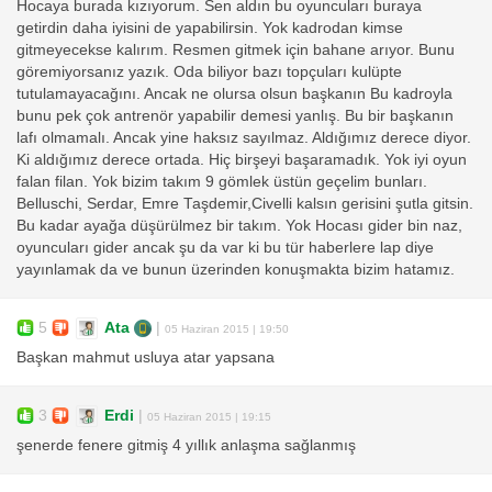
Hocaya burada kızıyorum. Sen aldın bu oyuncuları buraya
getirdin daha iyisini de yapabilirsin. Yok kadrodan kimse
gitmeyecekse kalırım. Resmen gitmek için bahane arıyor. Bunu
göremiyorsanız yazık. Oda biliyor bazı topçuları kulüpte
tutulamayacağını. Ancak ne olursa olsun başkanın Bu kadroyla
bunu pek çok antrenör yapabilir demesi yanlış. Bu bir başkanın
lafı olmamalı. Ancak yine haksız sayılmaz. Aldığımız derece diyor.
Ki aldığımız derece ortada. Hiç birşeyi başaramadık. Yok iyi oyun
falan filan. Yok bizim takım 9 gömlek üstün geçelim bunları.
Belluschi, Serdar, Emre Taşdemir,Civelli kalsın gerisini şutla gitsin.
Bu kadar ayağa düşürülmez bir takım. Yok Hocası gider bin naz,
oyuncuları gider ancak şu da var ki bu tür haberlere lap diye
yayınlamak da ve bunun üzerinden konuşmakta bizim hatamız.
5
Ata
|
05 Haziran 2015 | 19:50
Başkan mahmut usluya atar yapsana
3
Erdi
|
05 Haziran 2015 | 19:15
şenerde fenere gitmiş 4 yıllık anlaşma sağlanmış