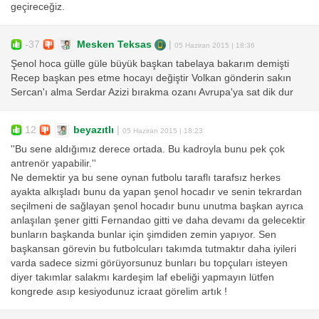
geçireceğiz.
-37
Mesken Teksas
|
05 Haziran 2015 | 18:36
Şenol hoca gülle güle büyük başkan tabelaya bakarım demişti
Recep başkan pes etme hocayı değiştir Volkan gönderin sakın
Sercan'ı alma Serdar Azizi bırakma ozanı Avrupa'ya sat dik dur
12
beyazıtlı
|
05 Haziran 2015 | 18:23
''Bu sene aldığımız derece ortada. Bu kadroyla bunu pek çok
antrenör yapabilir.''
Ne demektir ya bu sene oynan futbolu taraflı tarafsız herkes
ayakta alkışladı bunu da yapan şenol hocadır ve senin tekrardan
seçilmeni de sağlayan şenol hocadır bunu unutma başkan ayrıca
anlaşılan şener gitti Fernandao gitti ve daha devamı da gelecektir
bunların başkanda bunlar için şimdiden zemin yapıyor. Sen
başkansan görevin bu futbolcuları takımda tutmaktır daha iyileri
varda sadece sizmi görüyorsunuz bunları bu topçuları isteyen
diyer takımlar salakmı kardeşim laf ebeliği yapmayın lütfen
kongrede asıp kesiyodunuz icraat görelim artık !