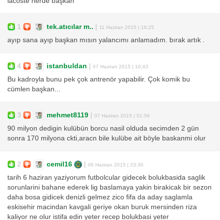
lacoste nerde başkan
1
tek.atıcılar m..
|
11 Haziran 2015 | 16:25
ayıp sana ayıp başkan mısın yalancımı anlamadım. bırak artık .
4
istanbuldan
|
07 Haziran 2015 | 10:43
Bu kadroyla bunu pek çok antrenör yapabilir. Çok komik bu
cümlen başkan...
3
mehmet8119
|
07 Haziran 2015 | 01:56
90 milyon dedigin kulübün borcu nasil olduda secimden 2 gün
sonra 170 milyona ckti,aracn bile kulübe ait böyle baskanmi olur
2
cemil16
|
06 Haziran 2015 | 23:30
tarih 6 haziran yaziyorum futbolcular gidecek bolukbasida saglik
sorunlarini bahane ederek lig baslamaya yakin birakicak bir sezon
daha bosa gidicek denizli gelmez zico fifa da aday saglamla
eskisehir macindan kavgali geriye okan buruk mersinden riza
kaliyor ne olur istifa edin yeter recep bolukbasi yeter