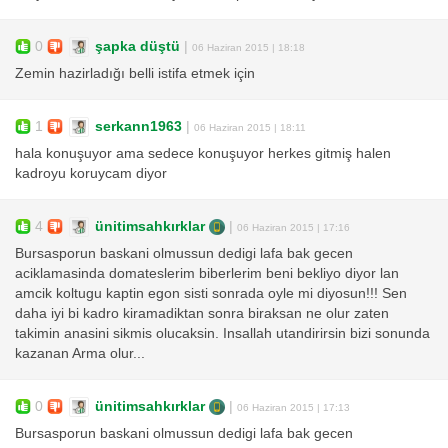
0
şapka düştü
|
06 Haziran 2015 | 18:18
Zemin hazirladığı belli istifa etmek için
1
serkann1963
|
06 Haziran 2015 | 18:11
hala konuşuyor ama sedece konuşuyor herkes gitmiş halen
kadroyu koruycam diyor
4
ünitimsahkırklar
|
06 Haziran 2015 | 17:16
Bursasporun baskani olmussun dedigi lafa bak gecen
aciklamasinda domateslerim biberlerim beni bekliyo diyor lan
amcik koltugu kaptin egon sisti sonrada oyle mi diyosun!!! Sen
daha iyi bi kadro kiramadiktan sonra biraksan ne olur zaten
takimin anasini sikmis olucaksin. Insallah utandirirsin bizi sonunda
kazanan Arma olur...
0
ünitimsahkırklar
|
06 Haziran 2015 | 17:13
Bursasporun baskani olmussun dedigi lafa bak gecen