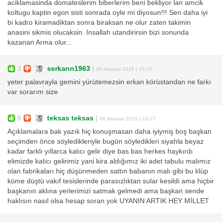
aciklamasinda domateslerim biberlerim beni bekliyor lan amcik
koltugu kaptin egon sisti sonrada oyle mi diyosun!!! Sen daha iyi
bi kadro kiramadiktan sonra biraksan ne olur zaten takimin
anasini sikmis olucaksin. Insallah utandirirsin bizi sonunda
kazanan Arma olur...
3
serkann1963
|
06 Haziran 2015 | 15:15
yeter palavrayla gemini yürütemezsin erkan körüstandan ne farkı
var sorarım size
6
teksas teksas
|
06 Haziran 2015 | 14:27
Açıklamalara bak yazık hiç konuşmasan daha iyiymiş boş başkan
seçimden önce söyledikleriyle bugün söyledikleri siyahla beyaz
kadar farklı yıllarca kalıcı gelir diye bas bas herkes haykırdı
elimizde kalıcı gelirimiz yani kira aldığımız iki adet tabulu malımız
olan fabrikaları hiç düşünmeden sattın babanın malı gibi bu klüp
küme düştü vakıf tesislerinde parasızlıktan sular kesildi ama hiçbir
başkanın aklına yerlerimizi satmak gelmedi ama başkan sende
haklısın nasıl olsa hesap soran yok UYANIN ARTIK HEY MİLLET