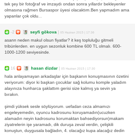
tek şey bir fotoğraf ve imzaydı ondan sonra yıllardır bekleyenler
olmasına rağmen Bursaspor üyesi olacaktım.Ben yapmadım ama
yapanlar çok oldu...
-2
seyfi gökova
|
05 Haziran 2015 | 17:36
asann neden makul olsun fiyatlar? it keş topluluğu gitmeli
tribünlerden. en uygun sezonluk kombine 600 TL olmalı. 600-
1000-1200 seviyesinde.
16
hasan dizdar
|
05 Haziran 2015 | 17:30
hala anlayamayan arkadaşlar için başkanın konuşmasının özetini
veriyorum: diyor ki başkan çocuklar sağ kolumu komple yaladım
alayınıza hunharca şaklattım gerisi size kalmış ya sevin ya
bırakın.
şimdi yüksek sesle söylüyorum. uefadan ceza almamızı
engeleyemedin, oyuncu kadrosunu koruyamadın(ucuzken
alamadın neyin kadrosunu korumaktan bahsediyorsun)makam
ziyatrelerin işe yaramadı, dik duruşa zeval verdin, çelişkili
konuştun, duygusala bağladın, 4. olacağız kupa alacağız dedin