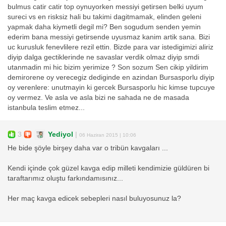
bulmus catir catir top oynuyorken messiyi getirsen belki uyum
sureci vs en risksiz hali bu takimi dagitmamak, elinden geleni
yapmak daha kiymetli degil mi? Ben sogudum senden yemin
ederim bana messiyi getirsende uyusmaz kanim artik sana. Bizi
uc kurusluk fenevlilere rezil ettin. Bizde para var istedigimizi aliriz
diyip dalga gectiklerinde ne savaslar verdik olmaz diyip smdi
utanmadin mi hic bizim yerimize ? Son sozum Sen cikip yildirim
demirorene oy verecegiz dediginde en azindan Bursasporlu diyip
oy verenlere: unutmayin ki gercek Bursasporlu hic kimse tupcuye
oy vermez. Ve asla ve asla bizi ne sahada ne de masada
istanbula teslim etmez...
3
Yediyol
|
06 Haziran 2015 | 10:06
He bide şöyle birşey daha var o tribün kavgaları ...
Kendi içinde çok güzel kavga edip milleti kendimizie güldüren bi
taraftarımız oluştu farkındamısınız...
Her maç kavga edicek sebepleri nasıl buluyosunuz la?