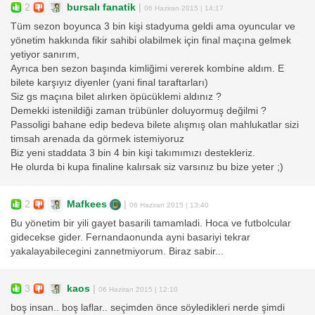
2
bursalı fanatik
|
06 Haziran 2015 | 14:17
Tüm sezon boyunca 3 bin kişi stadyuma geldi ama oyuncular ve
yönetim hakkında fikir sahibi olabilmek için final maçına gelmek
yetiyor sanırım,
Ayrıca ben sezon başında kimliğimi vererek kombine aldım. E
bilete karşıyız diyenler (yani final taraftarları)
Siz gs maçına bilet alırken öpücüklemi aldınız ?
Demekki istenildiği zaman trübünler doluyormuş değilmi ?
Passoligi bahane edip bedeva bilete alışmış olan mahlukatlar sizi
timsah arenada da görmek istemiyoruz
Biz yeni staddata 3 bin 4 bin kişi takımımızı destekleriz.
He olurda bi kupa finaline kalırsak siz varsınız bu bize yeter ;)
2
Mafkees
|
06 Haziran 2015 | 13:40
Bu yönetim bir yili gayet basarili tamamladi. Hoca ve futbolcular
gidecekse gider. Fernandaonunda ayni basariyi tekrar
yakalayabilecegini zannetmiyorum. Biraz sabir...
3
kaos
|
06 Haziran 2015 | 12:10
boş insan.. boş laflar.. seçimden önce söyledikleri nerde şimdi