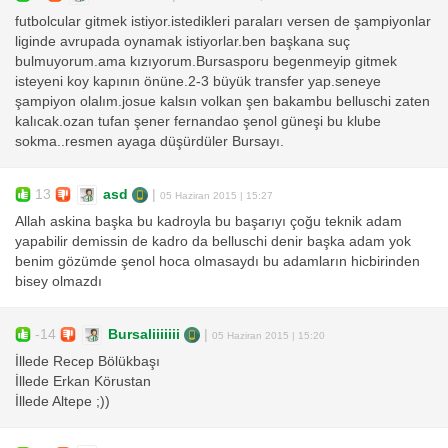
futbolcular gitmek istiyor.istedikleri paraları versen de şampiyonlar
liginde avrupada oynamak istiyorlar.ben başkana suç
bulmuyorum.ama kızıyorum.Bursasporu begenmeyip gitmek
isteyeni koy kapının önüne.2-3 büyük transfer yap.seneye
şampiyon olalım.josue kalsın volkan şen bakambu belluschi zaten
kalıcak.ozan tufan şener fernandao şenol güneşi bu klube
sokma..resmen ayaga düşürdüler Bursayı.
13
asd
|
05 Haziran 2015 | 15:27
Allah askina başka bu kadroyla bu başarıyı çoğu teknik adam
yapabilir demissin de kadro da belluschi denir başka adam yok
benim gözümde şenol hoca olmasaydı bu adamların hicbirinden
bisey olmazdı
-14
Bursaliiiiiii
|
05 Haziran 2015 | 15:20
İllede Recep Bölükbaşı
İllede Erkan Körustan
İllede Altepe ;))