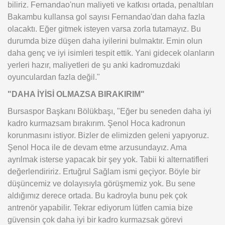
biliriz. Fernandao'nun maliyeti ve katkısı ortada, penaltıları
Bakambu kullansa gol sayısı Fernandao'dan daha fazla
olacaktı. Eğer gitmek isteyen varsa zorla tutamayız. Bu
durumda bize düşen daha iyilerini bulmaktır. Emin olun
daha genç ve iyi isimleri tespit ettik. Yani gidecek olanların
yerleri hazır, maliyetleri de şu anki kadromuzdaki
oyunculardan fazla değil."
"DAHA İYİSİ OLMAZSA BIRAKIRIM"
Bursaspor Başkanı Bölükbaşı, "Eğer bu seneden daha iyi
kadro kurmazsam bırakırım. Şenol Hoca kadronun
korunmasını istiyor. Bizler de elimizden geleni yapıyoruz.
Şenol Hoca ile de devam etme arzusundayız. Ama
ayrılmak isterse yapacak bir şey yok. Tabii ki alternatifleri
değerlendiririz. Ertuğrul Sağlam ismi geçiyor. Böyle bir
düşüncemiz ve dolayısıyla görüşmemiz yok. Bu sene
aldığımız derece ortada. Bu kadroyla bunu pek çok
antrenör yapabilir. Tekrar ediyorum lütfen camia bize
güvensin çok daha iyi bir kadro kurmazsak görevi