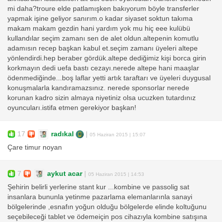
mi daha?troure elde patlamışken bakıyorum böyle transferler
yapmak işine geliyor sanırım.o kadar siyaset soktun takıma
makam makam gezdin hani yardım yok mu hiç eee kulübü
kullandılar seçim zamanı sen de alet oldun.altepenin komutlu
adamısın recep başkan kabul et.seçim zamanı üyeleri altepe
yönlendirdi.hep beraber gördük.altepe dediğimiz kişi borca girin
korkmayın dedi uefa bastı cezayı.nerede altepe hani maaşlar
ödenmediğinde...boş laflar yetti artık taraftarı ve üyeleri duygusal
konuşmalarla kandıramazsınız. nerede sponsorlar nerede
korunan kadro sizin almaya niyetiniz olsa ucuzken tutardınız
oyuncuları.istifa etmen gerekiyor başkan!
17
radıkal
|
05 Haziran 2015 | 15:07
Çare timur noyan
7
aykut acar
|
05 Haziran 2015 | 14:53
Şehirin belirli yerlerine stant kur ...kombine ve passolig sat
insanlara bununla yetinme pazarlama elemanlarınla sanayi
bölgelerinde ,esnafın yoğun olduğu bölgelerde elinde koltuğunu
seçebileceği tablet ve ödemeiçin pos cihazıyla kombine satışına