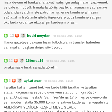
hızla devam et bankalarla taksitli satış için anlaşmaları yap.yemek
ve cafe için büyük firmalarla görüş bayilik anlaşmasını yap sanayi
odalarıdan yardım iste patronlar işçilerine kombine almasını
sağla...il milli eğitimle görüş ögrencilere ucuz kombine satışını
okullarda organize et...çalışın kardeşim biraz...
-13
hodri meydan
|
05 Haziran 2015 | 14:52
Hangi gazeteye baksam bizim futbolcuların transfer haberleri
var.inşallah başkan doğru söylüyordu.
12
16bursa16
|
05 Haziran 2015 | 14:45
bırakamazki bırak sanada görelim
3
aykut acar
|
05 Haziran 2015 | 14:38
Taraftar kalite,hizmet bekliyor birde kötü taraftar iyi taraftarı
stattan kaçmasına sebep oluyor yeni stat bunun için büyük
şans...Unutmayın eski Ali Sami Yen'de gs 17 bin kişiye oynuyordu
yeni modern statla 35.000 kombine satıyor bizde aynısı yapabiliriz
AMERİKAYI YENİDEN KEŞFETMEYE GEREK