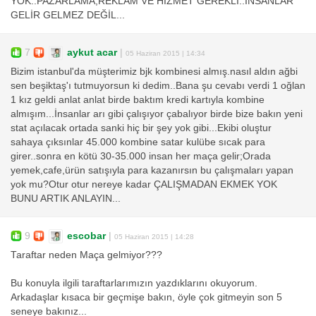
YOK..PAZARLAMA,REKLAM VE HİZMET GEREKLİ..İNSANLAR
GELİR GELMEZ DEĞİL...
7
aykut acar
|
05 Haziran 2015 | 14:34
Bizim istanbul'da müşterimiz bjk kombinesi almış.nasıl aldın ağbi
sen beşiktaş'ı tutmuyorsun ki dedim..Bana şu cevabı verdi 1 oğlan
1 kız geldi anlat anlat birde baktım kredi kartıyla kombine
almışım...İnsanlar arı gibi çalışıyor çabalıyor birde bize bakın yeni
stat açılacak ortada sanki hiç bir şey yok gibi...Ekibi oluştur
sahaya çıksınlar 45.000 kombine satar kulübe sıcak para
girer..sonra en kötü 30-35.000 insan her maça gelir;Orada
yemek,cafe,ürün satışıyla para kazanırsın bu çalışmaları yapan
yok mu?Otur otur nereye kadar ÇALIŞMADAN EKMEK YOK
BUNU ARTIK ANLAYIN...
9
escobar
|
05 Haziran 2015 | 14:28
Taraftar neden Maça gelmiyor???
Bu konuyla ilgili taraftarlarımızın yazdıklarını okuyorum.
Arkadaşlar kısaca bir geçmişe bakın, öyle çok gitmeyin son 5
seneye bakınız...