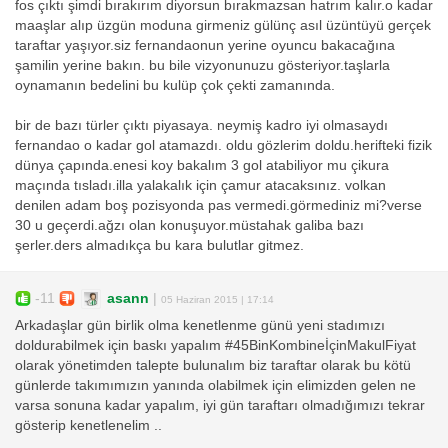
fos çıktı şimdi bırakırım diyorsun bırakmazsan hatrım kalır.o kadar
maaşlar alıp üzgün moduna girmeniz gülünç asıl üzüntüyü gerçek
taraftar yaşıyor.siz fernandaonun yerine oyuncu bakacağına
şamilin yerine bakın. bu bile vizyonunuzu gösteriyor.taşlarla
oynamanın bedelini bu kulüp çok çekti zamanında.
bir de bazı türler çıktı piyasaya. neymiş kadro iyi olmasaydı
fernandao o kadar gol atamazdı. oldu gözlerim doldu.herifteki fizik
dünya çapında.enesi koy bakalım 3 gol atabiliyor mu çikura
maçında tısladı.illa yalakalık için çamur atacaksınız. volkan
denilen adam boş pozisyonda pas vermedi.görmediniz mi?verse
30 u geçerdi.ağzı olan konuşuyor.müstahak galiba bazı
şerler.ders almadıkça bu kara bulutlar gitmez.
-11
asann
|
05 Haziran 2015 | 17:14
Arkadaşlar gün birlik olma kenetlenme günü yeni stadımızı
doldurabilmek için baskı yapalım #45BinKombineİçinMakulFiyat
olarak yönetimden talepte bulunalım biz taraftar olarak bu kötü
günlerde takımımızın yanında olabilmek için elimizden gelen ne
varsa sonuna kadar yapalım, iyi gün taraftarı olmadığımızı tekrar
gösterip kenetlenelim ..