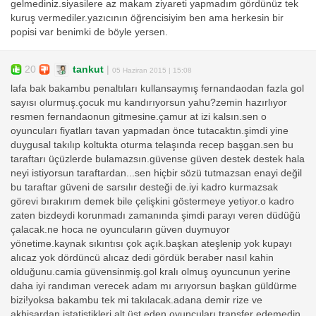
gelmediniz.siyasilere az makam ziyareti yapmadım gördünüz tek
kuruş vermediler.yazıcının öğrencisiyim ben ama herkesin bir
popisi var benimki de böyle yersen.
20
tankut
|
05 Haziran 2015 | 15:08
lafa bak bakambu penaltıları kullansaymış fernandaodan fazla gol
sayısı olurmuş.çocuk mu kandırıyorsun yahu?zemin hazırlıyor
resmen fernandaonun gitmesine.çamur at izi kalsın.sen o
oyuncuları fiyatları tavan yapmadan önce tutacaktın.şimdi yine
duygusal takılıp koltukta oturma telaşında recep başgan.sen bu
taraftarı üçüzlerde bulamazsın.güvense güven destek destek hala
neyi istiyorsun taraftardan...sen hiçbir sözü tutmazsan enayi değil
bu taraftar güveni de sarsılır desteği de.iyi kadro kurmazsak
görevi bırakırım demek bile çelişkini göstermeye yetiyor.o kadro
zaten bizdeydi korunmadı zamanında şimdi parayı veren düdüğü
çalacak.ne hoca ne oyuncuların güven duymuyor
yönetime.kaynak sıkıntısı çok açık.başkan ateşlenip yok kupayı
alıcaz yok dördüncü alıcaz dedi gördük beraber nasıl kahin
olduğunu.camia güvensinmiş.gol kralı olmuş oyuncunun yerine
daha iyi randıman verecek adam mı arıyorsun başkan güldürme
bizi!yoksa bakambu tek mi takılacak.adana demir rize ve
akhisardan istatistikleri alt üst eden oyuncuları transfer edemedin