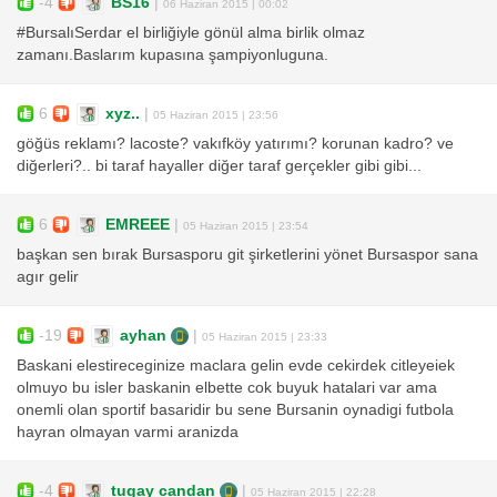
-4
BS16
|
06 Haziran 2015 | 00:02
#BursalıSerdar el birliğiyle gönül alma birlik olmaz
zamanı.Baslarım kupasına şampiyonluguna.
6
xyz..
|
05 Haziran 2015 | 23:56
göğüs reklamı? lacoste? vakıfköy yatırımı? korunan kadro? ve
diğerleri?.. bi taraf hayaller diğer taraf gerçekler gibi gibi...
6
EMREEE
|
05 Haziran 2015 | 23:54
başkan sen bırak Bursasporu git şirketlerini yönet Bursaspor sana
agır gelir
-19
ayhan
|
05 Haziran 2015 | 23:33
Baskani elestireceginize maclara gelin evde cekirdek citleyeiek
olmuyo bu isler baskanin elbette cok buyuk hatalari var ama
onemli olan sportif basaridir bu sene Bursanin oynadigi futbola
hayran olmayan varmi aranizda
-4
tugay candan
|
05 Haziran 2015 | 22:28