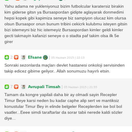
Yahu adama ne yukleniyonuz bizim futbolcular karatersiz birakin
kim giderse gitsn ya Bursaspordan gidipte aglayarak donmedimi
hepsi kopek gibi kapimiza seneye biz sampiyon olucaz kim olursa
olsun Bursaspor onun bunum tribini cekicrk kulubmu isteyen gitsin
bizi istemeyni biz hic istemeyiz Bursaspordan kimler geldi kimler
gecti takmayin kafanizi seneye o o stadta paf takim olsa ilk 5e
girer
2
Efsane
|
05 Haziran 2015 | 22:13
Sonraki sezonlarda maçları devlet hastanesi onkoloji servisinden
takip edicez gibime geliyor.. Allah sonumuzu hayırlı etsin.
7
Avrupali Timsah
|
05 Haziran 2015 | 21:55
Tamam da kongre yapilali daha bir ay olmadi sayin Recepler
Timur Beye karsi neden bu kadar caphe alip sert ve mantiksiz
konustular Timur Bey in elinde belgeler Receplerden ise bol bol
vaatler...Eeee simdi taraftarlar da sorar tabii nerede kaldi sözler
diye...