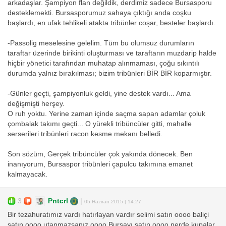
arkadaşlar. Şampiyon flan değildik, derdimiz sadece Bursasporu
desteklemekti. Bursasporumuz sahaya çıktığı anda coşku
başlardı, en ufak tehlikeli atakta tribünler coşar, besteler başlardı.
-Passolig meselesine gelelim. Tüm bu olumsuz durumların
taraftar üzerinde birikinti oluşturması ve taraftarın muzdarip halde
hiçbir yönetici tarafından muhatap alınmaması, çoğu sıkıntılı
durumda yalnız bırakılması; bizim tribünleri BİR BİR koparmıştır.
-Günler geçti, şampiyonluk geldi, yine destek vardı... Ama
değişmişti herşey.
O ruh yoktu. Yerine zaman içinde saçma sapan adamlar çoluk
çombalak takımı geçti... O yürekli tribüncüler gitti, mahalle
serserileri tribünleri racon kesme mekanı belledi.
Son sözüm, Gerçek tribüncüler çok yakında dönecek. Ben
inanıyorum, Bursaspor tribünleri çapulcu takımına emanet
kalmayacak.
3
Pntcrl
|
05 Haziran 2015 | 14:27
Bir tezahuratımız vardı hatırlayan vardır selimi satın oooo baliçi
satın oooo utanmazsanız oooo Bursayı satın oooo nerde kupalar