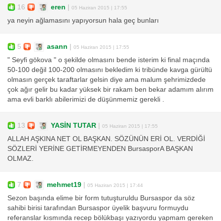
16
eren
|
05 Haziran 2015 | 17:55
ya neyin ağlamasını yapıyorsun hala geç bunları
5
asann
|
05 Haziran 2015 | 17:55
" Seyfi gökova " o şekilde olmasını bende isterim ki final maçında
50-100 değil 100-200 olmasını bekledim ki tribünde kavga gürültü
olmasın gerçek taraftarlar gelsin diye ama malum şehrimizdede
çok ağır gelir bu kadar yüksek bir rakam ben bekar adamım alırım
ama evli barklı abilerimizi de düşünmemiz gerekli .
13
YASİN TUTAR
|
05 Haziran 2015 | 17:55
ALLAH AŞKINA NET OL BAŞKAN. SÖZÜNÜN ERİ OL. VERDİĞİ
SÖZLERİ YERİNE GETİRMEYENDEN BursasporA BAŞKAN
OLMAZ.
7
mehmet19
|
05 Haziran 2015 | 17:44
Sezon başında elime bir form tutuşturuldu Bursaspor da söz
sahibi birisi tarafından Bursaspor üyelik başvuru formuydu
referanslar kısmında recep bölükbaşı yazıyordu yapmam gereken