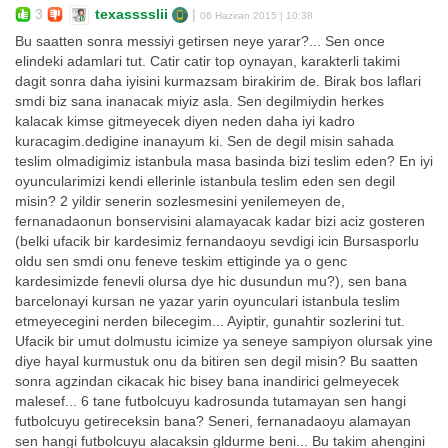
3
texasssslii
|
06 Haziran 2015 | 10:38
Bu saatten sonra messiyi getirsen neye yarar?... Sen once
elindeki adamlari tut. Catir catir top oynayan, karakterli takimi
dagit sonra daha iyisini kurmazsam birakirim de. Birak bos laflari
smdi biz sana inanacak miyiz asla. Sen degilmiydin herkes
kalacak kimse gitmeyecek diyen neden daha iyi kadro
kuracagim.dedigine inanayum ki. Sen de degil misin sahada
teslim olmadigimiz istanbula masa basinda bizi teslim eden? En iyi
oyuncularimizi kendi ellerinle istanbula teslim eden sen degil
misin? 2 yildir senerin sozlesmesini yenilemeyen de,
fernanadaonun bonservisini alamayacak kadar bizi aciz gosteren
(belki ufacik bir kardesimiz fernandaoyu sevdigi icin Bursasporlu
oldu sen smdi onu feneve teskim ettiginde ya o genc
kardesimizde fenevli olursa dye hic dusundun mu?), sen bana
barcelonayi kursan ne yazar yarin oyunculari istanbula teslim
etmeyecegini nerden bilecegim... Ayiptir, gunahtir sozlerini tut.
Ufacik bir umut dolmustu icimize ya seneye sampiyon olursak yine
diye hayal kurmustuk onu da bitiren sen degil misin? Bu saatten
sonra agzindan cikacak hic bisey bana inandirici gelmeyecek
malesef... 6 tane futbolcuyu kadrosunda tutamayan sen hangi
futbolcuyu getireceksin bana? Seneri, fernanadaoyu alamayan
sen hangi futbolcuyu alacaksin gldurme beni... Bu takim ahengini