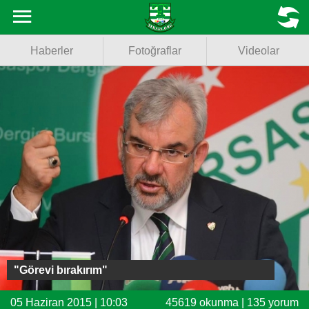
Haberler
MENU
Haberler
Fotoğraflar
Videolar
Fotoğraflar
Videolar
Basketbol
Voleybol
Puan Durumu
Fikstür
Facebook
"Görevi bırakırım"
Twitter
05 Haziran 2015 | 10:03
45619 okunma | 135 yorum