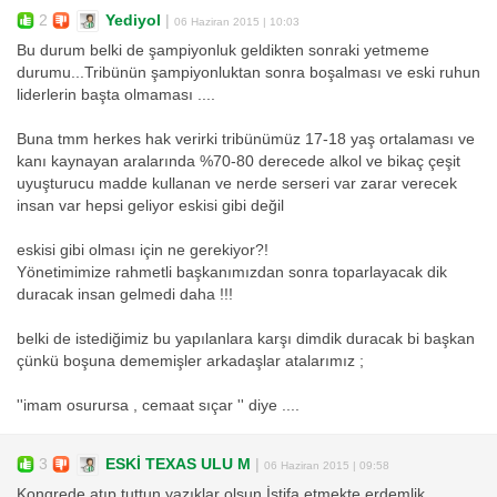
2
Yediyol
|
06 Haziran 2015 | 10:03
Bu durum belki de şampiyonluk geldikten sonraki yetmeme
durumu...Tribünün şampiyonluktan sonra boşalması ve eski ruhun
liderlerin başta olmaması ....
Buna tmm herkes hak verirki tribünümüz 17-18 yaş ortalaması ve
kanı kaynayan aralarında %70-80 derecede alkol ve bikaç çeşit
uyuşturucu madde kullanan ve nerde serseri var zarar verecek
insan var hepsi geliyor eskisi gibi değil
eskisi gibi olması için ne gerekiyor?!
Yönetimimize rahmetli başkanımızdan sonra toparlayacak dik
duracak insan gelmedi daha !!!
belki de istediğimiz bu yapılanlara karşı dimdik duracak bi başkan
çünkü boşuna dememişler arkadaşlar atalarımız ;
''imam osurursa , cemaat sıçar '' diye ....
3
ESKİ TEXAS ULU M
|
06 Haziran 2015 | 09:58
Kongrede atıp tuttun yazıklar olsun.İstifa etmekte erdemlik