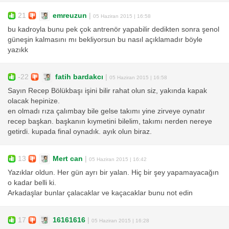
21
emreuzun
|
05 Haziran 2015 | 16:58
bu kadroyla bunu pek çok antrenör yapabilir dedikten sonra şenol
güneşin kalmasını mı bekliyorsun bu nasıl açıklamadır böyle
yazıkk
-22
fatih bardakcı
|
05 Haziran 2015 | 16:58
Sayın Recep Bölükbaşı işini bilir rahat olun siz, yakında kapak
olacak hepinize.
en olmadı rıza çalımbay bile gelse takımı yine zirveye oynatır
recep başkan. başkanın kıymetini bilelim, takımı nerden nereye
getirdi. kupada final oynadık. ayık olun biraz.
13
Mert can
|
05 Haziran 2015 | 16:42
Yazıklar oldun. Her gün ayrı bir yalan. Hiç bir şey yapamayacağın
o kadar belli ki.
Arkadaşlar bunlar çalacaklar ve kaçacaklar bunu not edin
17
16161616
|
05 Haziran 2015 | 16:28