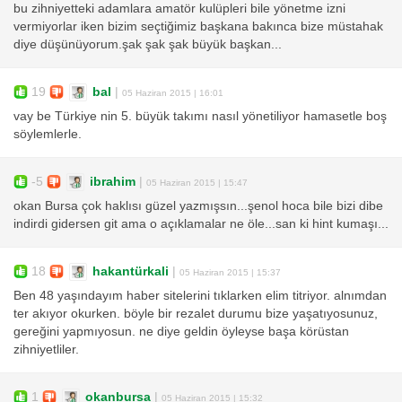
bu zihniyetteki adamlara amatör kulüpleri bile yönetme izni
vermiyorlar iken bizim seçtiğimiz başkana bakınca bize müstahak
diye düşünüyorum.şak şak şak büyük başkan...
19
bal
|
05 Haziran 2015 | 16:01
vay be Türkiye nin 5. büyük takımı nasıl yönetiliyor hamasetle boş
söylemlerle.
-5
ibrahim
|
05 Haziran 2015 | 15:47
okan Bursa çok haklısı güzel yazmışsın...şenol hoca bile bizi dibe
indirdi gidersen git ama o açıklamalar ne öle...san ki hint kumaşı...
18
hakantürkali
|
05 Haziran 2015 | 15:37
Ben 48 yaşındayım haber sitelerini tıklarken elim titriyor. alnımdan
ter akıyor okurken. böyle bir rezalet durumu bize yaşatıyosunuz,
gereğini yapmıyosun. ne diye geldin öyleyse başa körüstan
zihniyetliler.
1
okanbursa
|
05 Haziran 2015 | 15:32