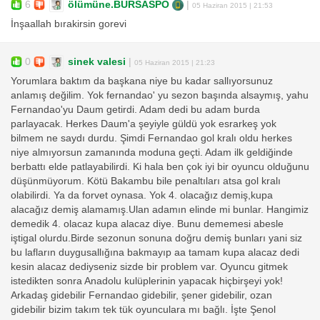
6
ölümüne.BURSASPO
|
05 Haziran 2015 | 21:53
İnşaallah bırakirsin gorevi
0
sinek valesi
|
05 Haziran 2015 | 21:23
Yorumlara baktım da başkana niye bu kadar sallıyorsunuz
anlamış değilim. Yok fernandao' yu sezon başında alsaymış, yahu
Fernandao'yu Daum getirdi. Adam dedi bu adam burda
parlayacak. Herkes Daum'a şeyiyle güldü yok esrarkeş yok
bilmem ne saydı durdu. Şimdi Fernandao gol kralı oldu herkes
niye almıyorsun zamanında moduna geçti. Adam ilk geldiğinde
berbattı elde patlayabilirdi. Ki hala ben çok iyi bir oyuncu olduğunu
düşünmüyorum. Kötü Bakambu bile penaltıları atsa gol kralı
olabilirdi. Ya da forvet oynasa. Yok 4. olacağız demiş,kupa
alacağız demiş alamamış.Ulan adamın elinde mi bunlar. Hangimiz
demedik 4. olacaz kupa alacaz diye. Bunu dememesi abesle
iştigal olurdu.Birde sezonun sonuna doğru demiş bunları yani siz
bu lafların duygusallığına bakmayıp aa tamam kupa alacaz dedi
kesin alacaz dediyseniz sizde bir problem var. Oyuncu gitmek
istedikten sonra Anadolu kulüplerinin yapacak hiçbirşeyi yok!
Arkadaş gidebilir Fernandao gidebilir, şener gidebilir, ozan
gidebilir bizim takım tek tük oyunculara mı bağlı. İşte Şenol