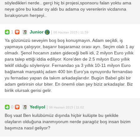
söyledikleri nerde.. gerçi hiç bi projesi,sponsoru falan yoktu ama
neye göre bu kadar oy aldı bu adama oy verenlerin vicdanına
bırakıyorum herşeyi..
1
Junior
|
06 Haziran 2015 | 11:59
Ya gözünüzü seveyim boş boş konuşmayın. Adam seçildi, iş
yapmaya çalışıyor, başarır başaramaz orası ayrı. Seçim olalı 1 ay
olmadı. Şenol hocanın zaten gideceği belli idi, 2 milyon Euro yıllık
para talep ettiği iddia ediliyor. Kore'den de 2.5 milyon Euro yıllık
teklif olduğu söyleniyor. Fernandao ya 3 yıllık 10-11 milyon Euro
bağlamak manyaklıj adam 400 bin Euro'ya oynuyordu fernandao
yu fernadao yapan da takım arkadaşlarıdır. Bugün Babel gibi bir
adam getirirsin olur biter. En önemli olan şey biziz arkadaşlar. Biz
birlik olursak gerisi gelir.
0
Yediyol
|
06 Haziran 2015 | 11:02
Boş vaat Ben kulübümüz dışında hiçbir kulüpte bu şekilde
olayların olduğuna inanmıyorum nerde paragöz boş insan bizim
başımıza nasıl geliyor?