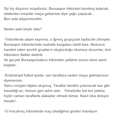
Siz hiç düşünür müydünüz, Bursaspor tribünleri bomboş kalacak;
sitelerden insanlar maça gelsenize diye çağrı yapacak...
Ben asla düşünmezdim.
Neden peki böyle oldu?
-Tribünlerde adam kayırma, o iğrenç grupçuluk tayfacılık zihniyeti.
Bursaspor tribünlerinde mahalle kavgaları izletti bize. Akılsızca
hareket eden azınlık grupların oluşturduğu olumsuz durumlar, tüm
tribünlere illallah dedirtti.
Ve gerçek Bursasporluların tribünden çekilme süreci adım adım
başladı...
-Endüstriyel futbol içinde, sen taraftara neden maça gelmiyorsun
diyemezsin.
Satıcı-müşteri ilişkisi oluşmuş. Taraftar kendini yolunacak kaz gibi
hissettiği an, hemen geri adım atar... Yöneticiler bol bol yattılar,
hiçbir zaman taraftarla alakadar olmadı kimse. Nasıl olsa doluyor
hesabı!...
-O hıncahınç tribünlerde maç izlediğimiz günleri hatırlayın