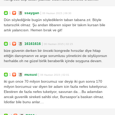
1
ssaygan
|
06 Haziran 2015 | 09:30
Dün söylediğinle bugün söylediklerin taban tabana zıt. Böyle
tutarsızlık olmaz. Şu andan itibaren süper bir takım kursan bile
artık yalancısın. Hemen bırak ve git!
1
16161616
|
06 Haziran 2015 | 02:15
bize güvenin derken bir önceki kongrede hırsızlar diye hitap
ettiğin danışmanın ve arge sorumlusu yöneticini de söylüyorsun
herhalde.oh ne güzel birlik beraberlik içinde soyguna devam.
1
mususi
|
06 Haziran 2015 | 02:01
iki gun once 70 milyon borcumuz var deyip iki gun sonra 170
milyon borcumuz var diyen bir adam icin fazla nefes tuketiyoruz.
Elestiren de fazla nefes tuketiyor, savunan da....Bu adamdan
ancak guvenlik sireketi sahibi olur, Bursaspor'a baskan olmaz.
Idiotlar bile bunu anlar....