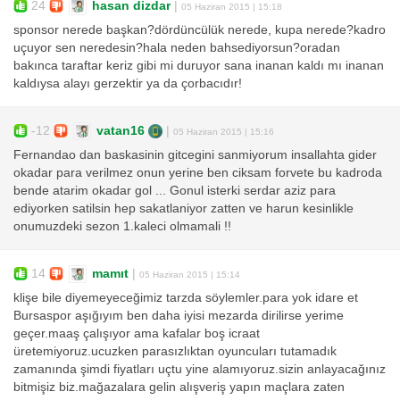
24
hasan dizdar
|
05 Haziran 2015 | 15:18
sponsor nerede başkan?dördüncülük nerede, kupa nerede?kadro
uçuyor sen neredesin?hala neden bahsediyorsun?oradan
bakınca taraftar keriz gibi mi duruyor sana inanan kaldı mı inanan
kaldıysa alayı gerzektir ya da çorbacıdır!
-12
vatan16
|
05 Haziran 2015 | 15:16
Fernandao dan baskasinin gitcegini sanmiyorum insallahta gider
okadar para verilmez onun yerine ben ciksam forvete bu kadroda
bende atarim okadar gol ... Gonul isterki serdar aziz para
ediyorken satilsin hep sakatlaniyor zatten ve harun kesinlikle
onumuzdeki sezon 1.kaleci olmamali !!
14
mamıt
|
05 Haziran 2015 | 15:14
klişe bile diyemeyeceğimiz tarzda söylemler.para yok idare et
Bursaspor aşığıyım ben daha iyisi mezarda dirilirse yerime
geçer.maaş çalışıyor ama kafalar boş icraat
üretemiyoruz.ucuzken parasızlıktan oyuncuları tutamadık
zamanında şimdi fiyatları uçtu yine alamıyoruz.sizin anlayacağınız
bitmişiz biz.mağazalara gelin alışveriş yapın maçlara zaten