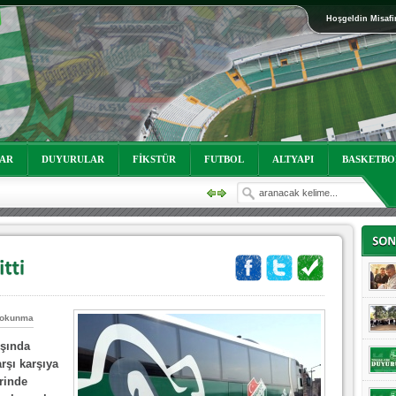
Hoşgeldin Misafi
oruz!
LAR
DUYURULAR
FİKSTÜR
FUTBOL
ALTYAPI
BASKETBO
 okunma
oruz!
nşında
rşı karşıya
rinde