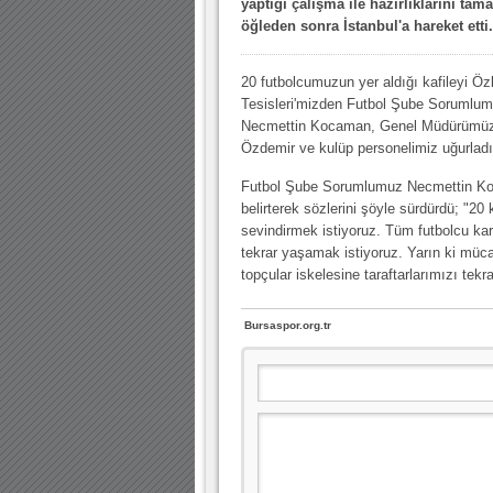
yaptığı çalışma ile hazırlıklarını ta
öğleden sonra İstanbul'a hareket etti.
30.12.2022 18:00 |
Hoş geldin Kadir Kağan Bebek!
11.11.2025 14:13 |
Hoş geldin Ertuğrul Bebek!
20 futbolcumuzun yer aldığı kafileyi Öz
Tesisleri'mizden Futbol Şube Sorumlu
12.10.2025 17:30 |
MUTLULUKLAR SİNAN SILACI
Necmettin Kocaman, Genel Müdürümüz
16.07.2024 14:32 |
Hoş geldin Kerem Bebek!
Özdemir ve kulüp personelimiz uğurladı
08.01.2024 19:01 |
Hoş geldin Aslan bebek!
Futbol Şube Sorumlumuz Necmettin Koca
belirterek sözlerini şöyle sürdürdü; "2
03.01.2024 19:09 |
Hoş geldin Güneş bebek!
sevindirmek istiyoruz. Tüm futbolcu ka
tekrar yaşamak istiyoruz. Yarın ki müc
topçular iskelesine taraftarlarımızı tekr
Bursaspor.org.tr