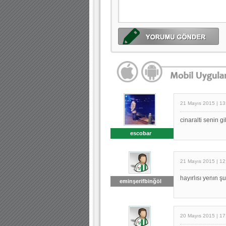
21 Mayıs 2015 | 13
cinaralti senin 
escobar
21 Mayıs 2015 | 12
hayırlısı yenın şu
eminşerifbinğöl
20 Mayıs 2015 | 17