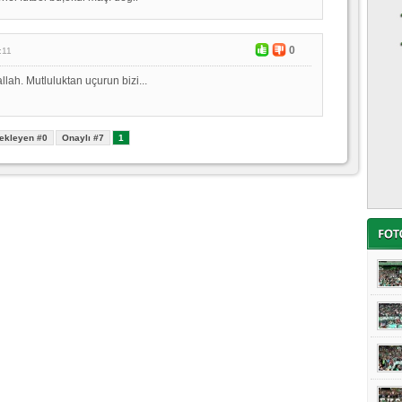
0
:11
allah. Mutluluktan uçurun bizi...
ekleyen #0
Onaylı #7
1