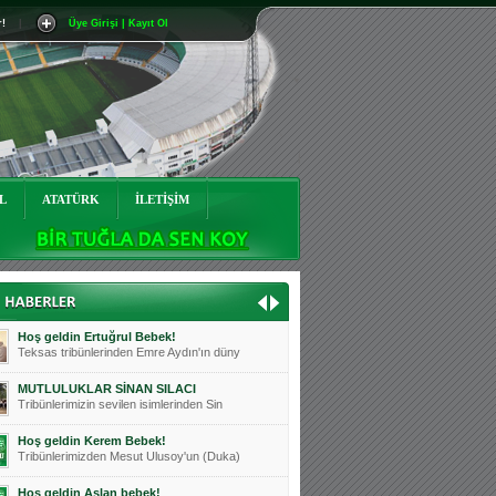
r!
|
Üye Girişi | Kayıt Ol
Mutluluklar Ceyhun Tetik
Teksas tribünlerinin sevilen isimlerinde
Bursasporumuzun önü açılsın is
Teksaslı Bursasporlular Derneği Başkanı
Hoş geldin Alaz Bebek!
Teksas.org sistem yöneticisi, ekibimizin
L
ATATÜRK
İLETİŞİM
Hoş geldin Göktuğ Bebek!
Teksas.org ekibimizden ve tribünlerimizi
Hoş geldin Kadir Kağan Bebek!
Teksas tribünlerinden Basri İleri'nin dü
Hoş geldin Ertuğrul Bebek!
Teksas tribünlerinden Emre Aydın'ın düny
MUTLULUKLAR SİNAN SILACI
Tribünlerimizin sevilen isimlerinden Sin
Hoş geldin Kerem Bebek!
Tribünlerimizden Mesut Ulusoy'un (Duka)
Hoş geldin Aslan bebek!