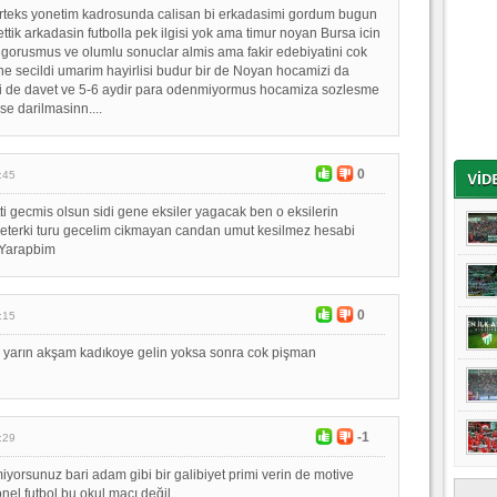
rteks yonetim kadrosunda calisan bi erkadasimi gordum bugun
ttik arkadasin futbolla pek ilgisi yok ama timur noyan Bursa icin
 gorusmus ve olumlu sonuclar almis ama fakir edebiyatini cok
e secildi umarim hayirlisi budur bir de Noyan hocamizi da
de davet ve 5-6 aydir para odenmiyormus hocamiza sozlesme
e darilmasinn....
0
:45
ti gecmis olsun sidi gene eksiler yagacak ben o eksilerin
yeterki turu gecelim cikmayan candan umut kesilmez hesabi
Yarapbim
0
:15
n yarın akşam kadıkoye gelin yoksa sonra cok pişman
-1
:29
yorsunuz bari adam gibi bir galibiyet primi verin de motive
nel futbol bu,okul maçı değil