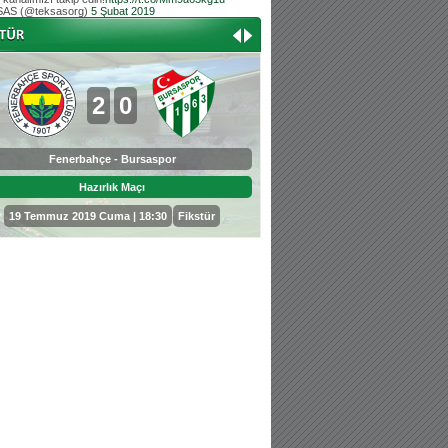
AS (@teksasorg)
5 Şubat 2019
Hoş geldin Aslan bebek!
Teksas tribününden Kaan İnal'ın dünya ta
Hoş geldin Güneş bebek!
Teksas tribününden Sadettin Çetinoğlu'nu
2
0
0
3
Fenerbahçe - Bursaspor
Bursaspor - Sepahan
Hazırlık Maçı
Hazırlık Maçı
19 Temmuz 2019 Cuma | 18:30
Fikstür
25 Temmuz 2019 Perşembe | 18: