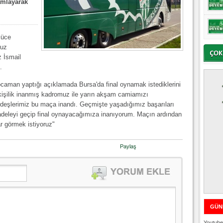
mamlayarak
lüce
muz
 İsmail
.
man yaptığı açıklamada Bursa'da final oynamak istediklerini
0 kişilik inanmış kadromuz ile yarın akşam camiamızı
rdeşlerimiz bu maça inandı. Geçmişte yaşadığımız başarıları
adeleyi geçip final oynayacağımıza inanıyorum. Maçın ardından
ar görmek istiyoruz"
Paylaş
GÜN
Youtube 