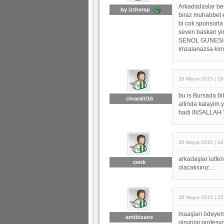
Arkadadaslar be
by iztherap
biraz muhabbet e
bi cok sponsorla
seven baskan yin
SENOL GUNESii 
imzalanazsa kims
20 Mayıs 2015 | 16
bu is Bursada bit
cinaralti16
altinda kalayim 
hadi INSALLAH 
20 Mayıs 2015 | 16
arkadaşlar lutfe
cenk
olacaksınız....
20 Mayıs 2015 | 15
maaşları ödeyemi
antibizans
olsunlar.profesyo