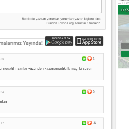
— TEKS
-
-
Bursaspor - Altınordu
1. Lig 32. Hafta
1
:36
04 Temmuz 2020 Cumartesi | 20:00
Fikstür
gibi negatif insanlar yüzünden kazanamadık ilk maç. bi susun
0
:54
nları
-6
:17