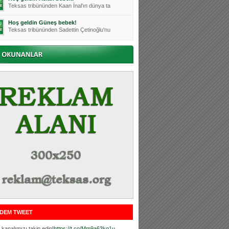
Teksas tribününden Kaan İnal'ın dünya ta
Hoş geldin Güneş bebek!
Teksas tribününden Sadettin Çetinoğlu'nu
Mutluluklar Ceyhun Tetik
Teksas tribünlerinin sevilen isimlerinde
Bursasporumuzun önü açılsın is
Teksaslı Bursasporlular Derneği Başkanı
Hoş geldin Alaz Bebek!
Teksas.org sistem yöneticisi, ekibimizin
Hoş geldin Göktuğ Bebek!
Teksas.org ekibimizden ve tribünlerimizi
Hoş geldin Kadir Kağan Bebek!
Teksas tribünlerinden Basri İleri'nin dü
Hoş geldin Ertuğrul Bebek!
Teksas tribünlerinden Emre Aydın'ın düny
MUTLULUKLAR SİNAN SILACI
Tribünlerimizin sevilen isimlerinden Sin
DEM TWEET
Hoş geldin Kerem Bebek!
Tribünlerimizden Mesut Ulusoy'un (Duka)
kanalımızı takip edin!
https://t.co/Mm9a63kg1u