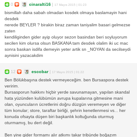
0
cinaralti16
|
17 Mayıs 2015 | 01:23
bismillah daha sabah olmadan kosdek olmaya baslamayin hani
desdek
nerede BEYLER ? birakin biraz zaman taniyalim basari gelmezse
zaten
kendiliginden gider ayip oluyor sezon basindan beri soyluyorum
secilen kim olursa olsun BASKANA tam desdek olalim iki uc mac
sonra baskan isdifa demeyin yeter artik sn _NOYAN da secilseydi
aynisini yazacakdim
12
escobar
|
17 Mayıs 2015 | 01:22
Ben Bölükbaşına destek vermeyeceğim. ben Bursaspora destek
veririm.
Bursasporun hakkını hiçbir yerde savunamayan, yapılan skandal
hata yüzünden kulübümün avrupa kupalarına gitmesine mani
olan, oyuncuların ücretlerini doğru düzgün veremeyen ve diğer
tüm konular; store, taraftar birliği, şehrin kenetlenmesi vs... her
konuda ofsayta düşen biri başkanlık koltuğunda oturmuş
oturmamış, bu dert değil.
Ben yine gider formamı alır atkımı takar tribünde boğazım