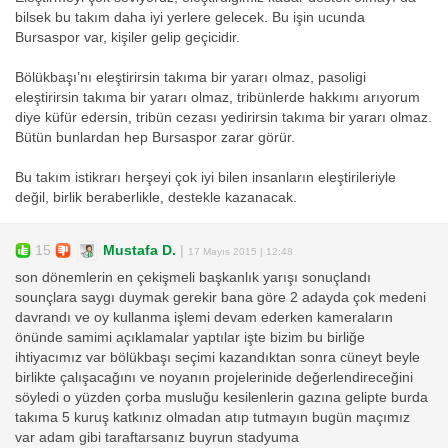
bilsek bu takım daha iyi yerlere gelecek. Bu işin ucunda
Bursaspor var, kişiler gelip geçicidir.
Bölükbaşı’nı eleştirirsin takıma bir yararı olmaz, pasoligi
eleştirirsin takıma bir yararı olmaz, tribünlerde hakkımı arıyorum
diye küfür edersin, tribün cezası yedirirsin takıma bir yararı olmaz.
Bütün bunlardan hep Bursaspor zarar görür.
Bu takım istikrarı herşeyi çok iyi bilen insanların eleştirileriyle
değil, birlik beraberlikle, destekle kazanacak.
15
Mustafa D.
|
17 Mayıs 2015 | 12:48
son dönemlerin en çekişmeli başkanlık yarışı sonuçlandı
sounçlara saygı duymak gerekir bana göre 2 adayda çok medeni
davrandı ve oy kullanma işlemi devam ederken kameraların
önünde samimi açıklamalar yaptılar işte bizim bu birliğe
ihtiyacımız var bölükbaşı seçimi kazandıktan sonra cüneyt beyle
birlikte çalışacağını ve noyanın projelerinide değerlendireceğini
söyledi o yüzden çorba musluğu kesilenlerin gazına gelipte burda
takıma 5 kuruş katkınız olmadan atıp tutmayın bugün maçımız
var adam gibi taraftarsanız buyrun stadyuma