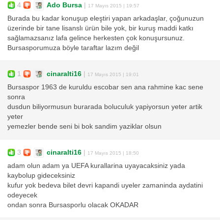
4
Ado Bursa
|
17 Mayıs 2015 | 19:57
Burada bu kadar konuşup eleştiri yapan arkadaşlar, çoğunuzun
üzerinde bir tane lisanslı ürün bile yok, bir kuruş maddi katkı
sağlamazsanız lafa gelince herkesten çok konuşursunuz.
Bursasporumuza böyle taraftar lazım değil
1
cinaralti16
|
17 Mayıs 2015 | 19:01
Bursaspor 1963 de kuruldu escobar sen ana rahmine kac sene
sonra
dusdun biliyormusun burarada boluculuk yapiyorsun yeter artik
yeter
yemezler bende seni bi bok sandim yaziklar olsun
3
cinaralti16
|
17 Mayıs 2015 | 18:50
adam olun adam ya UEFA kurallarina uyayacaksiniz yada
kaybolup gideceksiniz
kufur yok bedeva bilet devri kapandi uyeler zamaninda aydatini
odeyecek
ondan sonra Bursasporlu olacak OKADAR