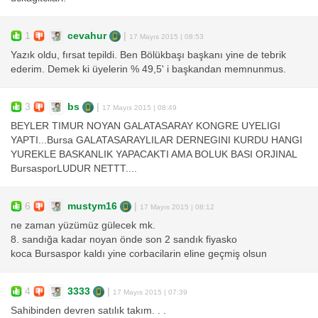
1
cevahur
|
17 Mayıs 2015 | 08:53
Yazık oldu, fırsat tepildi. Ben Bölükbaşı başkanı yine de tebrik
ederim. Demek ki üyelerin % 49,5' i başkandan memnunmus.
3
bs
|
17 Mayıs 2015 | 08:49
BEYLER TIMUR NOYAN GALATASARAY KONGRE UYELIGI
YAPTI...Bursa GALATASARAYLILAR DERNEGINI KURDU HANGI
YUREKLE BASKANLIK YAPACAKTI AMA BOLUK BASI ORJINAL
BursasporLUDUR NETTT....
6
mustym16
|
17 Mayıs 2015 | 08:12
ne zaman yüzümüz gülecek mk.
8. sandığa kadar noyan önde son 2 sandık fiyasko
koca Bursaspor kaldı yine corbacilarin eline geçmiş olsun
4
3333
|
17 Mayıs 2015 | 07:39
Sahibinden devren satılık takım. . .