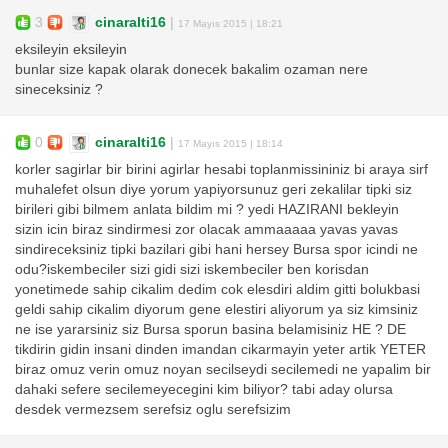
3
cinaralti16
|
17 Mayıs 2015 | 18:21
eksileyin eksileyin
bunlar size kapak olarak donecek bakalim ozaman nere
sineceksiniz ?
0
cinaralti16
|
17 Mayıs 2015 | 18:14
korler sagirlar bir birini agirlar hesabi toplanmissininiz bi araya sirf
muhalefet olsun diye yorum yapiyorsunuz geri zekalilar tipki siz
birileri gibi bilmem anlata bildim mi ? yedi HAZIRANI bekleyin
sizin icin biraz sindirmesi zor olacak ammaaaaa yavas yavas
sindireceksiniz tipki bazilari gibi hani hersey Bursa spor icindi ne
odu?iskembeciler sizi gidi sizi iskembeciler ben korisdan
yonetimede sahip cikalim dedim cok elesdiri aldim gitti bolukbasi
geldi sahip cikalim diyorum gene elestiri aliyorum ya siz kimsiniz
ne ise yararsiniz siz Bursa sporun basina belamisiniz HE ? DE
tikdirin gidin insani dinden imandan cikarmayin yeter artik YETER
biraz omuz verin omuz noyan secilseydi secilemedi ne yapalim bir
dahaki sefere secilemeyecegini kim biliyor? tabi aday olursa
desdek vermezsem serefsiz oglu serefsizim