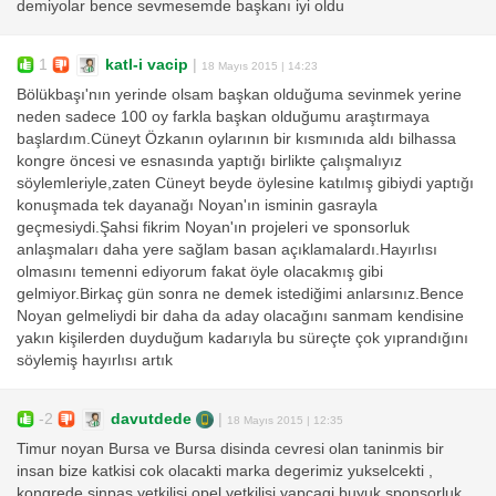
demiyolar bence sevmesemde başkanı iyi oldu
1
katl-i vacip
|
18 Mayıs 2015 | 14:23
Bölükbaşı'nın yerinde olsam başkan olduğuma sevinmek yerine
neden sadece 100 oy farkla başkan olduğumu araştırmaya
başlardım.Cüneyt Özkanın oylarının bir kısmınıda aldı bilhassa
kongre öncesi ve esnasında yaptığı birlikte çalışmalıyız
söylemleriyle,zaten Cüneyt beyde öylesine katılmış gibiydi yaptığı
konuşmada tek dayanağı Noyan'ın isminin gasrayla
geçmesiydi.Şahsi fikrim Noyan'ın projeleri ve sponsorluk
anlaşmaları daha yere sağlam basan açıklamalardı.Hayırlısı
olmasını temenni ediyorum fakat öyle olacakmış gibi
gelmiyor.Birkaç gün sonra ne demek istediğimi anlarsınız.Bence
Noyan gelmeliydi bir daha da aday olacağını sanmam kendisine
yakın kişilerden duyduğum kadarıyla bu süreçte çok yıprandığını
söylemiş hayırlısı artık
-2
davutdede
|
18 Mayıs 2015 | 12:35
Timur noyan Bursa ve Bursa disinda cevresi olan taninmis bir
insan bize katkisi cok olacakti marka degerimiz yukselcekti ,
kongrede sinpas yetkilisi opel yetkilisi yapcagi buyuk sponsorluk