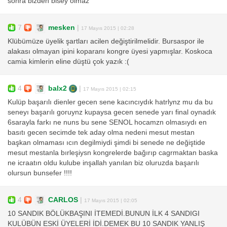
sonra bizden bisey olmaz
7
mesken
|
17 Mayıs 2015 | 02:28
Klübümüze üyelik şartları acilen değiştirilmelidir. Bursaspor ile
alakası olmayan ipini koparanı kongre üyesi yapmışlar. Koskoca
camia kimlerin eline düştü çok yazık :(
4
balx2
|
17 Mayıs 2015 | 02:15
Kulüp başarılı dienler gecen sene kacıncıydık hatrlynz mu da bu
seneyı başarılı goruynz kupaysa gecen senede yarı final oynadık
6sarayla farkı ne nuns bu sene SENOL hocamzn olmasıydı en
basıtı gecen secimde tek aday olma nedeni mesut mestan
başkan olmaması ıcın degilmiydi şimdi bi senede ne değiştide
mesut mestanla bırleşiysn kongrelerde bağırıp cagrmaktan baska
ne icraatın oldu kulube inşallah yanılan biz oluruzda başarılı
olursun bunsefer !!!!
4
CARLOS
|
17 Mayıs 2015 | 02:05
10 SANDIK BÖLÜKBAŞINI İTEMEDİ.BUNUN İLK 4 SANDIGI
KULÜBÜN ESKİ ÜYELERİ İDİ.DEMEK BU 10 SANDIK YANLIŞ