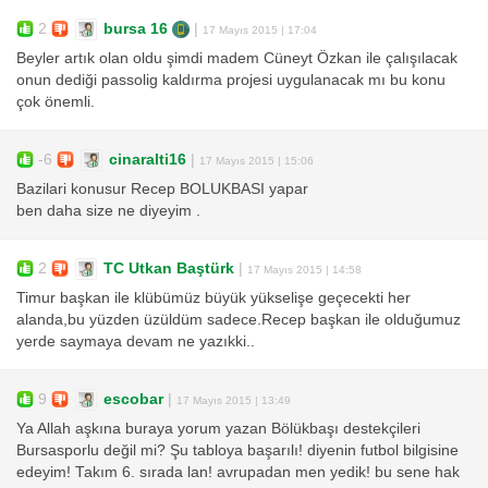
2
bursa 16
|
17 Mayıs 2015 | 17:04
Beyler artık olan oldu şimdi madem Cüneyt Özkan ile çalışılacak
onun dediği passolig kaldırma projesi uygulanacak mı bu konu
çok önemli.
-6
cinaralti16
|
17 Mayıs 2015 | 15:06
Bazilari konusur Recep BOLUKBASI yapar
ben daha size ne diyeyim .
2
TC Utkan Baştürk
|
17 Mayıs 2015 | 14:58
Timur başkan ile klübümüz büyük yükselişe geçecekti her
alanda,bu yüzden üzüldüm sadece.Recep başkan ile olduğumuz
yerde saymaya devam ne yazıkki..
9
escobar
|
17 Mayıs 2015 | 13:49
Ya Allah aşkına buraya yorum yazan Bölükbaşı destekçileri
Bursasporlu değil mi? Şu tabloya başarılı! diyenin futbol bilgisine
edeyim! Takım 6. sırada lan! avrupadan men yedik! bu sene hak