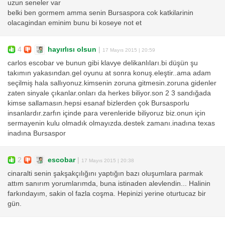
uzun seneler var
belki ben gormem amma senin Bursaspora cok katkilarinin
olacagindan eminim bunu bi koseye not et
4
hayırlısı olsun
|
17 Mayıs 2015 | 20:59
carlos escobar ve bunun gibi klavye delikanlıları.bi düşün şu
takımın yakasından.gel oyunu at sonra konuş.eleştir..ama adam
seçilmiş hala sallıyonuz.kimsenin zoruna gitmesin.zoruna gidenler
zaten sinyale çıkanlar.onları da herkes biliyor.son 2 3 sandığada
kimse sallamasın.hepsi esanaf bizlerden çok Bursasporlu
insanlardır.zarfın içinde para verenleride biliyoruz biz.onun için
sermayenin kulu olmadık olmayızda.destek zamanı.inadına texas
inadına Bursaspor
2
escobar
|
17 Mayıs 2015 | 20:38
cinaralti senin şakşakçılığını yaptığın bazı oluşumlara parmak
attım sanırım yorumlarımda, buna istinaden alevlendin... Halinin
farkındayım, sakin ol fazla coşma. Hepinizi yerine oturtucaz bir
gün.