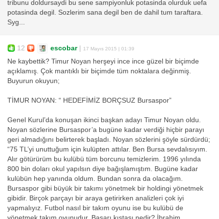
tribunu doldursaydi bu sene sampiyonluk potasinda olurduk uefa
potasinda degil. Sozlerim sana degil ben de dahil tum taraftara.
Syg...
12
escobar
|
17 Mayıs 2015 | 01:39
Ne kaybettik? Timur Noyan herşeyi ince ince güzel bir biçimde
açıklamış. Çok mantıklı bir biçimde tüm noktalara değinmiş.
Buyurun okuyun;
TİMUR NOYAN: “ HEDEFİMİZ BORÇSUZ Bursaspor”
Genel Kurul’da konuşan ikinci başkan adayı Timur Noyan oldu.
Noyan sözlerine Bursaspor’a bugüne kadar verdiği hiçbir parayı
geri almadığını belirterek başladı. Noyan sözlerini şöyle sürdürdü;
“75 TL’yi unuttuğum için kulüpten attılar. Ben Bursa sevdalısıyım.
Alır götürürüm bu kulübü tüm borcunu temizlerim. 1996 yılında
800 bin doları okul yapılsın diye bağışlamıştım. Bugüne kadar
kulübün hep yanında oldum. Bundan sonra da olacağım.
Bursaspor gibi büyük bir takımı yönetmek bir holdingi yönetmek
gibidir. Birçok parçayı bir araya getirirken analizleri çok iyi
yapmalıyız. Futbol nasıl bir takım oyunu ise bu kulübü de
yönetmek takım oyunudur. Başarı kıstası nedir? İbrahim