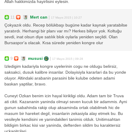
Allah hakkimizda hayirlisini eylesin.
11
Mert can
|
17 Mayıs 2015 | 10:27
Çokyazık oldu. Recep bölükbaşı bugüne kadar kaynak yaratabilse
yaratırdı. Herhangi bir planı var mı? Herkes biliyor yok. Koltuğu
sevdi, inat olsun diye satılık blok oylarla yeniden seçildi. Olan
Bursaspor'a olacak. Kısa sürede yeniden kongre olur
9
mususi
|
17 Mayıs 2015 | 09:28
Izledigim kadariyla kongre uyelerinin cogu ne oldugu belirsiz,
saksakci, dusuk kalibre insanlar. Dolayisiyla kararlari da bu yonde
oluyor. Altindaki arabanin parasini bile kulube odeten adami
baskan yaptilar, bravo.
Cuneyt Ozkan benim icin hayal kirikligi oldu. Adam tam bir Truva
ati cikti. Kazananin yaninda olmayi seven kucuk bir adammis. Ayni
gunun sabahinda rakip olup aksaminda ortak olabilmek hic de
masum bir hareket degil, insanlarin zekasiyla alay etmek bu. Bu
vesileyle kendisini ve yanindakileri tanimis olduk. Unitimsahtan
bildigim birkac kisi var yaninda, defterden sildim bu karaktersiz
uckagitcilari.