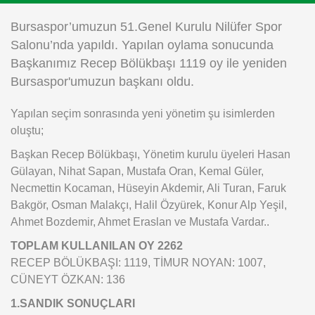
Instagram
Bursaspor’umuzun 51.Genel Kurulu Nilüfer Spor
Salonu’nda yapıldı. Yapılan oylama sonucunda
Android
Başkanımız Recep Bölükbaşı 1119 oy ile yeniden
Bursaspor'umuzun başkanı oldu.
iOS
Yapılan seçim sonrasında yeni yönetim şu isimlerden
oluştu;
Başkan Recep Bölükbaşı, Yönetim kurulu üyeleri Hasan
Gülayan, Nihat Sapan, Mustafa Oran, Kemal Güler,
Necmettin Kocaman, Hüseyin Akdemir, Ali Turan, Faruk
Bakgör, Osman Malakçı, Halil Özyürek, Konur Alp Yeşil,
Ahmet Bozdemir, Ahmet Eraslan ve Mustafa Vardar..
TOPLAM KULLANILAN OY 2262
RECEP BÖLÜKBAŞI: 1119, TİMUR NOYAN: 1007,
CÜNEYT ÖZKAN: 136
1.SANDIK SONUÇLARI