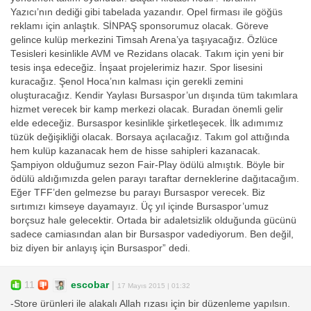
Yazıcı’nın dediği gibi tabelada yazandır. Opel firması ile göğüs
reklamı için anlaştık. SİNPAŞ sponsorumuz olacak. Göreve
gelince kulüp merkezini Timsah Arena’ya taşıyacağız. Özlüce
Tesisleri kesinlikle AVM ve Rezidans olacak. Takım için yeni bir
tesis inşa edeceğiz. İnşaat projelerimiz hazır. Spor lisesini
kuracağız. Şenol Hoca’nın kalması için gerekli zemini
oluşturacağız. Kendir Yaylası Bursaspor’un dışında tüm takımlara
hizmet verecek bir kamp merkezi olacak. Buradan önemli gelir
elde edeceğiz. Bursaspor kesinlikle şirketleşecek. İlk adımımız
tüzük değişikliği olacak. Borsaya açılacağız. Takım gol attığında
hem kulüp kazanacak hem de hisse sahipleri kazanacak.
Şampiyon olduğumuz sezon Fair-Play ödülü almıştık. Böyle bir
ödülü aldığımızda gelen parayı taraftar derneklerine dağıtacağım.
Eğer TFF’den gelmezse bu parayı Bursaspor verecek. Biz
sırtımızı kimseye dayamayız. Üç yıl içinde Bursaspor’umuz
borçsuz hale gelecektir. Ortada bir adaletsizlik olduğunda gücünü
sadece camiasından alan bir Bursaspor vadediyorum. Ben değil,
biz diyen bir anlayış için Bursaspor” dedi.
11
escobar
|
17 Mayıs 2015 | 01:32
-Store ürünleri ile alakalı Allah rızası için bir düzenleme yapılsın.