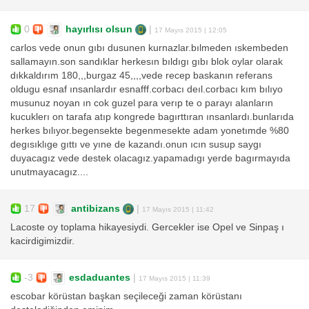
0
hayırlısı olsun
|
17 Mayıs 2015 | 12:05
carlos vede onun gıbı dusunen kurnazlar.bılmeden ıskembeden
sallamayın.son sandıklar herkesın bıldıgı gıbı blok oylar olarak
dıkkaldırım 180,,,burgaz 45,,,,vede recep baskanın referans
oldugu esnaf ınsanlardır esnafff.corbacı deıl.corbacı kım bılıyo
musunuz noyan ın cok guzel para verıp te o parayı alanların
kucuklerı on tarafa atıp kongrede bagırttıran ınsanlardı.bunlarıda
herkes bılıyor.begensekte begenmesekte adam yonetımde %80
degısıklıge gıttı ve yıne de kazandı.onun ıcın susup saygı
duyacagız vede destek olacagız.yapamadıgı yerde bagırmayıda
unutmayacagız....
17
antibizans
|
17 Mayıs 2015 | 11:42
Lacoste oy toplama hikayesiydi. Gercekler ise Opel ve Sinpaş ı
kacirdigimizdir.
-3
esdaduantes
|
17 Mayıs 2015 | 11:39
escobar körüstan başkan seçileceği zaman körüstanı