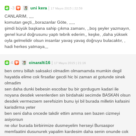
-3
uni kera
|
17 Mayıs 2015 | 22:59
CANLARIM, ,,,,
komutan geçti,,,borazanlar Göte, ,,,,,
şimdi büyük başkana sahip çıkma zamanı, ,,boş şeyler yazmayın,
genel kurul doğrusunu yaptı tebrik ederim,, keşke, ,daha yüksek
oyla gelmelidir olsun insanlar yavaş yavaş doğruyu bulacaktır, ,
hadi herkes yatmaya,,,
4
cinaralti16
|
17 Mayıs 2015 | 21:16
ben omru billah saksakci olmadim olmamamda mumkin degil
hayatda elime cok firsatlar gecdi hic bi zaman at gotunde sinek
olmadim
sen daha dunki bebesin escobar bu bir gordugum kadari ile
noyana desdek verenlerden sin birdahaki secimde BASKAN olsun
desdek vermezsem serefsizim bunu iyi bil burada milletin kafasini
karisdirma yeter
ben seni daha oncede takdir ettim amma sen bazen cizmeyi
asiyorsun
ne olur burada birbirimize dusmeyelim herseyi Bursaspor
memfaatini dusunurek yapalim kardesim daha senin onunde cok