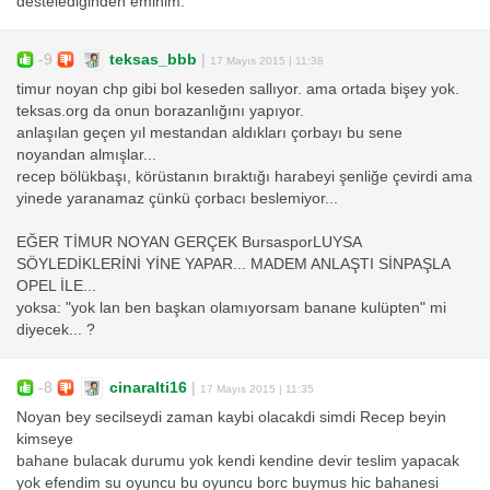
destelediğinden eminim.
-9
teksas_bbb
|
17 Mayıs 2015 | 11:38
timur noyan chp gibi bol keseden sallıyor. ama ortada bişey yok.
teksas.org da onun borazanlığını yapıyor.
anlaşılan geçen yıl mestandan aldıkları çorbayı bu sene
noyandan almışlar...
recep bölükbaşı, körüstanın bıraktığı harabeyi şenliğe çevirdi ama
yinede yaranamaz çünkü çorbacı beslemiyor...
EĞER TİMUR NOYAN GERÇEK BursasporLUYSA
SÖYLEDİKLERİNİ YİNE YAPAR... MADEM ANLAŞTI SİNPAŞLA
OPEL İLE...
yoksa: "yok lan ben başkan olamıyorsam banane kulüpten" mi
diyecek... ?
-8
cinaralti16
|
17 Mayıs 2015 | 11:35
Noyan bey secilseydi zaman kaybi olacakdi simdi Recep beyin
kimseye
bahane bulacak durumu yok kendi kendine devir teslim yapacak
yok efendim su oyuncu bu oyuncu borc buymus hic bahanesi