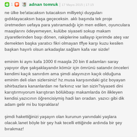
1
adnan tomruk
|
17 Mayıs 2015 | 17:15
ne ülke be!atacaksın tutacaksın milliyetçi duyguları
gıdıklayacaksın başa geçeceksin. aklı başında tek proje
üretmeden uefaya para yatıramadığı için men edilen, oyunculara
maaşlarını ödeyemeyen, kulübe siyaseti sokup makam
ziyaretlerinden başı dönen, rakiplerine sallayıp içerimde ateş var
demekten başka yaratıcı fikri olmayan tffye karşı kuzu kesilen
başkan hayırlı olsun arkadaşlar.sağlam kafa var sizde!
eminim ki aynı kafa 1000 tl maaşla 20 bin tl adamları saray
yapıyor diye şakşaklayandır.kömür için ömrünü satandır.önceleri
kendimi kaçık sanırdım ama şimdi alayınızın kaçık olduğuna
eminim deli olan sizlersiniz! hz.musa karşısındaki göz boyayan
sihirbazlara kananlardan ne farkınız var lan sizin?siyaseti dini
karıştırmıyorum karıştıran bölükbaşı makamlarda ön ilikleyen
kendisi.yazıcının öğrencisiymiş hadi lan oradan. yazıcı gibi dik
adam gelir mi bu topraklara!
şimdi hakettiğinizi yaşayın olan kurunun yanındaki yaşlara
olacak.lanet böyle bir şey hak tecelli ettiğinde ardında bir şey
bırakmaz!