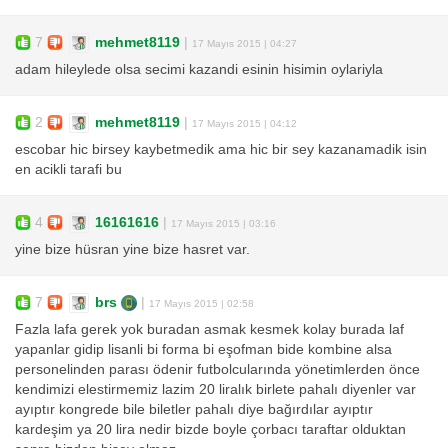
7
mehmet8119
|
17 Mayıs 2015 | 04:27
adam hileylede olsa secimi kazandi esinin hisimin oylariyla
2
mehmet8119
|
17 Mayıs 2015 | 04:12
escobar hic birsey kaybetmedik ama hic bir sey kazanamadik isin
en acikli tarafi bu
4
16161616
|
17 Mayıs 2015 | 03:16
yine bize hüsran yine bize hasret var.
7
brs
|
17 Mayıs 2015 | 02:58
Fazla lafa gerek yok buradan asmak kesmek kolay burada laf
yapanlar gidip lisanli bi forma bi eşofman bide kombine alsa
personelinden parası ödenir futbolcularında yönetimlerden önce
kendimizi elestirmemiz lazim 20 liralık birlete pahalı diyenler var
ayıptır kongrede bile biletler pahalı diye bağırdılar ayıptır
kardeşim ya 20 lira nedir bizde boyle çorbacı taraftar olduktan