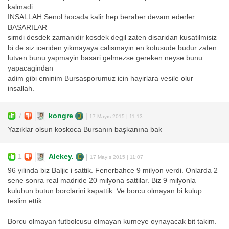
kalmadi
INSALLAH Senol hocada kalir hep beraber devam ederler
BASARILAR
simdi desdek zamanidir kosdek degil zaten disaridan kusatilmisiz
bi de siz iceriden yikmayaya calismayin en kotusude budur zaten
lutven bunu yapmayin basari gelmezse gereken neyse bunu
yapacagindan
adim gibi eminim Bursasporumuz icin hayirlara vesile olur
insallah.
7
kongre
|
17 Mayıs 2015 | 11:13
Yazıklar olsun koskoca Bursanın başkanına bak
1
Alekey.
|
17 Mayıs 2015 | 11:07
96 yilinda biz Baljic i sattik. Fenerbahce 9 milyon verdi. Onlarda 2
sene sonra real madride 20 milyona sattilar. Biz 9 milyonla
kulubun butun borclarini kapattik. Ve borcu olmayan bi kulup
teslim ettik.
Borcu olmayan futbolcusu olmayan kumeye oynayacak bit takim.