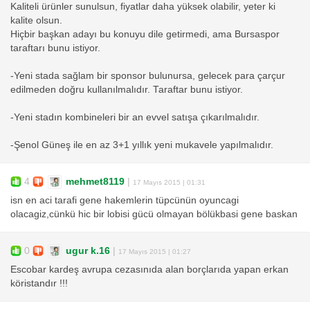
Kaliteli ürünler sunulsun, fiyatlar daha yüksek olabilir, yeter ki
kalite olsun.
Hiçbir başkan adayı bu konuyu dile getirmedi, ama Bursaspor
taraftarı bunu istiyor.
-Yeni stada sağlam bir sponsor bulunursa, gelecek para çarçur
edilmeden doğru kullanılmalıdır. Taraftar bunu istiyor.
-Yeni stadın kombineleri bir an evvel satışa çıkarılmalıdır.
-Şenol Güneş ile en az 3+1 yıllık yeni mukavele yapılmalıdır.
4
mehmet8119
|
17 Mayıs 2015 | 01:31
isn en aci tarafi gene hakemlerin tüpcünün oyuncagi
olacagiz,cünkü hic bir lobisi gücü olmayan bölükbasi gene baskan
0
ugur k.16
|
17 Mayıs 2015 | 01:27
Escobar kardeş avrupa cezasınıda alan borçlarıda yapan erkan
köristandır !!!