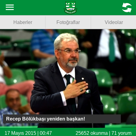
Haberler
MENU
Haberler
Fotoğraflar
Videolar
Fotoğraflar
Videolar
Basketbol
Voleybol
Puan Durumu
Fikstür
Facebook
Recep Bölükbaşı yeniden başkan!
Twitter
17 Mayıs 2015 | 00:47
25652 okunma | 71 yorum