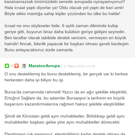
kazanamazsak önümüzdeki senede avrupada oynayamıyoruz!!
Hala icraat yaptı diyorlar ya! Oldu olacak yol yaptı de bari amk!
Böyle sikko mantığa sahip kişiler yüzünden bu ülke bu halde!
İcraat ne onu söyleseler bide. 6 aylık zaman diliminde kulüp
geriye gitti, buyurun biraz daha kulübün geriye gidişini seyredin.
Ben taraftar olarak tabikide destek vericem, vermeyen en büyük
haindir! Ancak, liderlik yapacak bir başkan olması gerek kardeşim.
Bunu anlayacaksınız sizde zamanla.
4
MaratonAvrupa
|
17 Mayıs 2015 | 13:45
O onu desteklemiş bu bunu desteklemiş, bir gerçek var ki herkes
herkesten daha iyi biliyor bu işi.
Bursa’da zamanında rahmetli Yazıcı da en ağır şekilde eleştirildi,
Ertuğrul Sağlam da, bu adamlar Bursaspor’a tarihinin en büyük
başarısını kazandırmalarına rağmen haksız şekilde eleştirildiler.
Şimdi de Körüstan geldi aynı muhabbetler, Bölükbaşı geldi aynı
muhabbetler başkası gelse yine aynı muhabbetler dönecekti.
Eleştirmeyi çok seviyoruz, eleştirdiğimiz kadar destek olmayı da