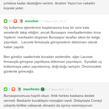
yırtılana kadar desteğimi veririm. ibrahim Yazıcı'nın ceketini
koysak yeter.
10
escobar
|
17 Mayıs 2015 | 01:17
Oy kullanma işlemlerinin başlamasına kısa bir süre kala,
senelerdir takip ettiğim; ancak Bursaspor menfaatlerinden önce
'kişilerin' menfaatini düşünen Bursaspor taraftar sitesi bir belge
yayınladı... Lacoste firmasıyla görüşmelerin dökümanı olarak
haber yapıldı.
Ben gündüz saatlerinde buradan seslendim, eğer Lacoste
firmasıyla görüşme yapıldıysa döküman yayınlayın.. Eyvallah oy
kullanmaya yakın yayınlanmış, doğruluğu tartışılır. Önümüzdeki
günlerde göreceğiz.
1
manifesto
|
17 Mayıs 2015 | 01:13
Bursasporumuza hayirli olsun. Artik herkes baskana destek
vermeli. Baskanin kucaklayici mesajlari vardi. Dolayisiyla Cuneyt
ozkanla birlikte calisacak olmasini da ayrica onemsiyorum.