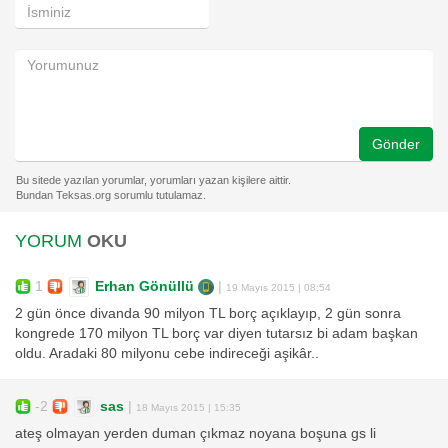
Gönder
YORUM
OKU
1
Erhan Gönüllü
|
19 Mayıs 2015 | 08:54
2 gün önce divanda 90 milyon TL borç açıklayıp, 2 gün sonra
kongrede 170 milyon TL borç var diyen tutarsız bi adam başkan
oldu. Aradaki 80 milyonu cebe indireceği aşikâr..
-2
sas
|
18 Mayıs 2015 | 15:35
ateş olmayan yerden duman çıkmaz noyana boşuna gs li