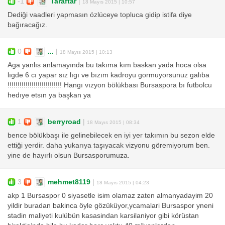
-1
Taraftar
|
18 Mayıs 2015 | 10:57
Dediği vaadleri yapmasın özlüceye topluca gidip istifa diye
bağıracağız.
0
...
|
18 Mayıs 2015 | 10:13
Aga yanlıs anlamayında bu takıma kım baskan yada hoca olsa
lıgde 6 cı yapar sız lıgı ve bızım kadroyu gormuyorsunuz galıba
!!!!!!!!!!!!!!!!!!!!!!!!!!! Hangı vızyon bölükbası Bursaspora bı futbolcu
hedıye etsın ya başkan ya
1
berryroad
|
18 Mayıs 2015 | 08:34
bence bölükbaşı ile gelinebilecek en iyi yer takımın bu sezon elde
ettiği yerdir. daha yukarıya taşıyacak vizyonu göremiyorum ben.
yine de hayırlı olsun Bursasporumuza.
3
mehmet8119
|
18 Mayıs 2015 | 04:23
akp 1 Bursaspor 0 siyasetle isim olamaz zaten almanyadayim 20
yildir buradan bakinca öyle gözüküyor,ycamalari Bursaspor yneni
stadin maliyeti kulübün kasasindan karsilaniyor gibi körüstan