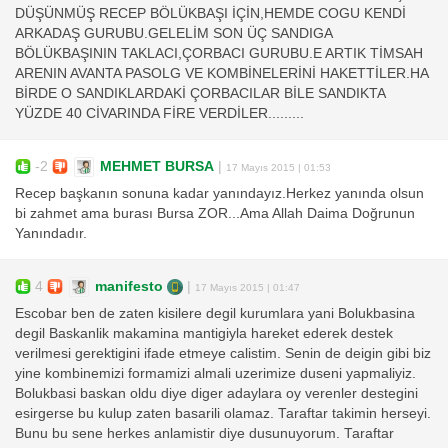
DÜŞÜNMÜŞ RECEP BÖLÜKBAŞI İÇİN,HEMDE COGU KENDİ
ARKADAŞ GURUBU.GELELİM SON ÜÇ SANDIGA
BÖLÜKBAŞININ TAKLACI,ÇORBACI GURUBU.E ARTIK TİMSAH
ARENIN AVANTA PASOLG VE KOMBİNELERİNİ HAKETTİLER.HA
BİRDE O SANDIKLARDAKİ ÇORBACILAR BİLE SANDIKTA
YÜZDE 40 CİVARINDA FİRE VERDİLER.........
-2
MEHMET BURSA
|
17 Mayıs 2015 | 01:53
Recep başkanın sonuna kadar yanındayız.Herkez yanında olsun
bi zahmet ama burası Bursa ZOR...Ama Allah Daima Doğrunun
Yanındadır.
4
manifesto
|
17 Mayıs 2015 | 01:47
Escobar ben de zaten kisilere degil kurumlara yani Bolukbasina
degil Baskanlik makamina mantigiyla hareket ederek destek
verilmesi gerektigini ifade etmeye calistim. Senin de deigin gibi biz
yine kombinemizi formamizi almali uzerimize duseni yapmaliyiz.
Bolukbasi baskan oldu diye diger adaylara oy verenler destegini
esirgerse bu kulup zaten basarili olamaz. Taraftar takimin herseyi.
Bunu bu sene herkes anlamistir diye dusunuyorum. Taraftar