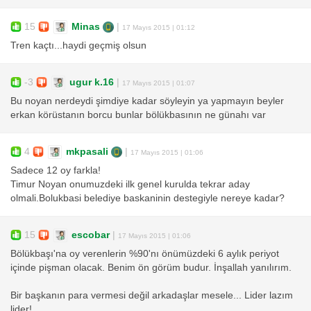
15
Minas
|
17 Mayıs 2015 | 01:12
Tren kaçtı...haydi geçmiş olsun
-3
ugur k.16
|
17 Mayıs 2015 | 01:07
Bu noyan nerdeydi şimdiye kadar söyleyin ya yapmayın beyler
erkan körüstanın borcu bunlar bölükbasının ne günahı var
4
mkpasali
|
17 Mayıs 2015 | 01:06
Sadece 12 oy farkla!
Timur Noyan onumuzdeki ilk genel kurulda tekrar aday
olmali.Bolukbasi belediye baskaninin destegiyle nereye kadar?
15
escobar
|
17 Mayıs 2015 | 01:06
Bölükbaşı'na oy verenlerin %90'nı önümüzdeki 6 aylık periyot
içinde pişman olacak. Benim ön görüm budur. İnşallah yanılırım.
Bir başkanın para vermesi değil arkadaşlar mesele... Lider lazım
lider!