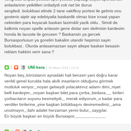
anlaslarinin yetkilileri ordadydi cok net bir durus
sergiledi..bolukbasi elinde 2 tane vakifkoy portesi ile gelmis onu
gosterio aiptir aip edebiyatla baskanlik olmaz bize icraat yapan
cebinden para koyacak baskan lazimddi yazik oldu.. Simdi de
kalkmis noyan opelle anlassin gene diolar sen deilmisin kardesim
honda ile lacoste ile gorusen ? Baskansin ya gercek
Bursasporlusun ya gorelim bakalim utandir hepimizi sayin
bolukbasi.. Olurda anlasamazsan sayin altepe baskan besasin
reklam hakkini verir sana !!
1
UNİ-kera
|
18 Mayıs 2015 | 12:19
Noyan bey,,körüstanın aynadaki hali benzeri yani doğru karar
verildi genel kurulda hala akıllı insanların olduğunu görmek
mutluluk veriyor,,,noyan gelseydi yolacaktınız adamı dimi,,niyet
belli kardeşim,,,noyan başkan bilet,para çorba,,bedava,,,,, birileri
çorbacıların suyunu kesmeliydi,,, merak ediyorum,,o kadar para
verdiler birilerine,,yine başkan bölükbaşını deviremediniz,,,ama
unutmayın,,,ilahi adalet herzaman yerini bulur,,,saygılar.
En büyük başkan en büyük Bursaspor,,,,,,,,,,,,,,,,,,,,,,,,,,,