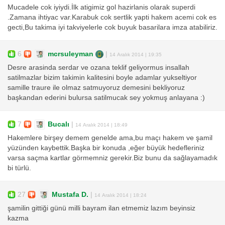
Mucadele cok iyiydi.İlk atigimiz gol hazirlanis olarak superdi
.Zamana ihtiyac var.Karabuk cok sertlik yapti hakem acemi cok es
gecti,Bu takima iyi takviyelerle cok buyuk basarilara imza atabiliriz.
6
mcrsuleyman
|
14 Aralık 2014 | 19:35
Desre arasinda serdar ve ozana teklif geliyormus insallah
satilmazlar bizim takimin kalitesini boyle adamlar yukseltiyor
samille traure ile olmaz satmuyoruz demesini bekliyoruz
başkandan ederini bulursa satilmucak sey yokmuş anlayana :)
7
Bucalı
|
14 Aralık 2014 | 18:49
Hakemlere birşey demem genelde ama,bu maçı hakem ve şamil
yüzünden kaybettik.Başka bir konuda ,eğer büyük hedefleriniz
varsa saçma kartlar görmemniz gerekir.Biz bunu da sağlayamadık
bi türlü.
27
Mustafa D.
|
14 Aralık 2014 | 18:24
şamilin gittiği günü milli bayram ilan etmemiz lazım beyinsiz
kazma