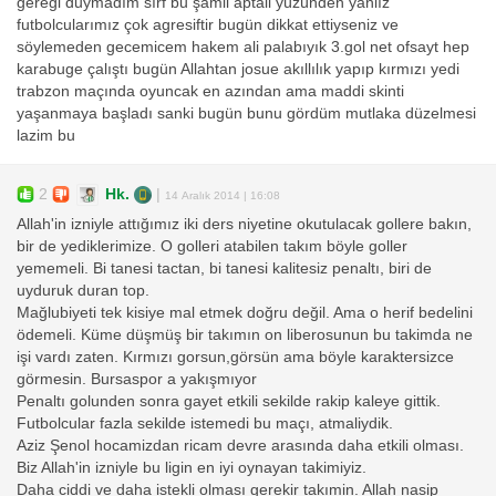
gereği duymadım sırf bu şamil aptali yüzünden yanlız
futbolcularımız çok agresiftir bugün dikkat ettiyseniz ve
söylemeden gecemicem hakem ali palabıyık 3.gol net ofsayt hep
karabuge çalıştı bugün Allahtan josue akıllılık yapıp kırmızı yedi
trabzon maçında oyuncak en azından ama maddi skinti
yaşanmaya başladı sanki bugün bunu gördüm mutlaka düzelmesi
lazim bu
2
Hk.
|
14 Aralık 2014 | 16:08
Allah'in izniyle attığımız iki ders niyetine okutulacak gollere bakın,
bir de yediklerimize. O golleri atabilen takım böyle goller
yememeli. Bi tanesi tactan, bi tanesi kalitesiz penaltı, biri de
uyduruk duran top.
Mağlubiyeti tek kisiye mal etmek doğru değil. Ama o herif bedelini
ödemeli. Küme düşmüş bir takımın on liberosunun bu takimda ne
işi vardı zaten. Kırmızı gorsun,görsün ama böyle karaktersizce
görmesin. Bursaspor a yakışmıyor
Penaltı golunden sonra gayet etkili sekilde rakip kaleye gittik.
Futbolcular fazla sekilde istemedi bu maçı, atmaliydik.
Aziz Şenol hocamizdan ricam devre arasında daha etkili olması.
Biz Allah'in izniyle bu ligin en iyi oynayan takimiyiz.
Daha ciddi ve daha istekli olması gerekir takımin. Allah nasip