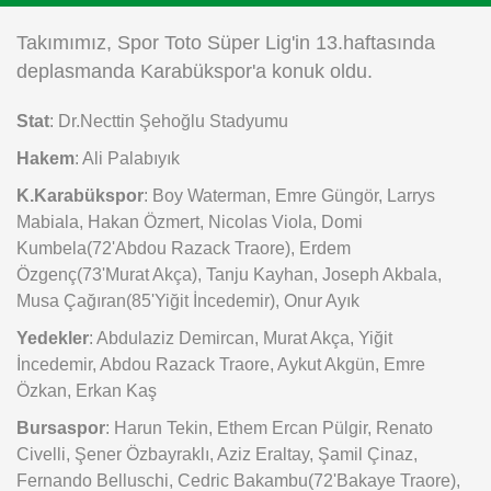
Instagram
Takımımız, Spor Toto Süper Lig'in 13.haftasında
deplasmanda Karabükspor'a konuk oldu.
Android
Stat
: Dr.Necttin Şehoğlu Stadyumu
iOS
Hakem
: Ali Palabıyık
K.Karabükspor
: Boy Waterman, Emre Güngör, Larrys
Mabiala, Hakan Özmert, Nicolas Viola, Domi
Kumbela(72'Abdou Razack Traore), Erdem
Özgenç(73'Murat Akça), Tanju Kayhan, Joseph Akbala,
Musa Çağıran(85'Yiğit İncedemir), Onur Ayık
Yedekler
: Abdulaziz Demircan, Murat Akça, Yiğit
İncedemir, Abdou Razack Traore, Aykut Akgün, Emre
Özkan, Erkan Kaş
Bursaspor
: Harun Tekin, Ethem Ercan Pülgir, Renato
Civelli, Şener Özbayraklı, Aziz Eraltay, Şamil Çinaz,
Fernando Belluschi, Cedric Bakambu(72'Bakaye Traore),