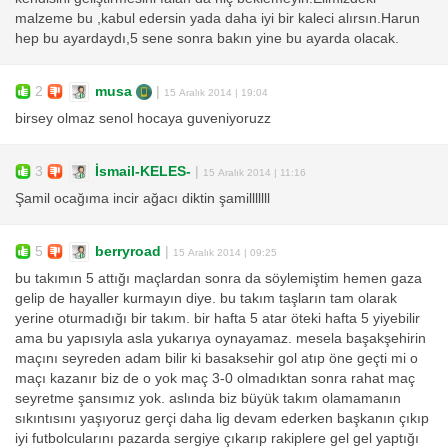
malzeme bu ,kabul edersin yada daha iyi bir kaleci alırsın.Harun
hep bu ayardaydı,5 sene sonra bakın yine bu ayarda olacak.
2
musa
|
15 Aralık 2014 | 19:04
birsey olmaz senol hocaya guveniyoruzz
3
İsmail-KELES-
|
15 Aralık 2014 | 11:16
Şamil ocağıma incir ağacı diktin şamilllllll
5
berryroad
|
15 Aralık 2014 | 09:25
bu takımın 5 attığı maçlardan sonra da söylemiştim hemen gaza
gelip de hayaller kurmayın diye. bu takım taşların tam olarak
yerine oturmadığı bir takım. bir hafta 5 atar öteki hafta 5 yiyebilir
ama bu yapısıyla asla yukarıya oynayamaz. mesela başakşehirin
maçını seyreden adam bilir ki basaksehir gol atıp öne geçti mi o
maçı kazanır biz de o yok maç 3-0 olmadıktan sonra rahat maç
seyretme şansımız yok. aslında biz büyük takım olamamanın
sıkıntısını yaşıyoruz gerçi daha lig devam ederken başkanın çıkıp
iyi futbolcularını pazarda sergiye çıkarıp rakiplere gel gel yaptığı