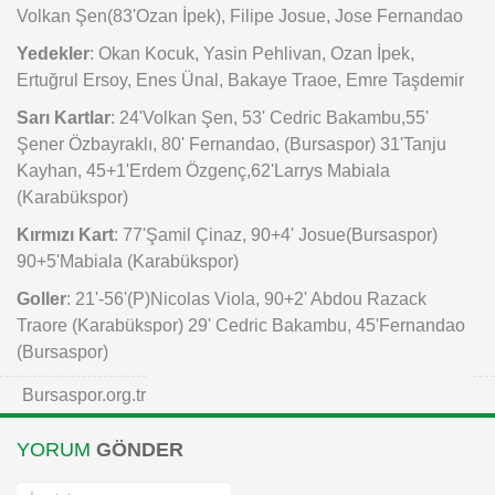
Volkan Şen(83'Ozan İpek), Filipe Josue, Jose Fernandao
Yedekler
: Okan Kocuk, Yasin Pehlivan, Ozan İpek,
Ertuğrul Ersoy, Enes Ünal, Bakaye Traoe, Emre Taşdemir
Sarı Kartlar
: 24'Volkan Şen, 53' Cedric Bakambu,55'
Şener Özbayraklı, 80' Fernandao, (Bursaspor) 31'Tanju
Kayhan, 45+1'Erdem Özgenç,62'Larrys Mabiala
(Karabükspor)
Kırmızı Kart
: 77'Şamil Çinaz, 90+4' Josue(Bursaspor)
90+5'Mabiala (Karabükspor)
Goller
: 21'-56'(P)Nicolas Viola, 90+2' Abdou Razack
Traore (Karabükspor) 29' Cedric Bakambu, 45'Fernandao
(Bursaspor)
Bursaspor.org.tr
YORUM
GÖNDER