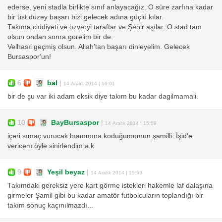
ederse, yeni stadla birlikte sınıf anlayacağız. O süre zarfına kadar
bir üst düzey başarı bizi gelecek adına güçlü kılar.
Takıma ciddiyeti ve özveryi taraftar ve Şehir aşılar. O stad tam
olsun ondan sonra gorelim bir de.
Velhasıl geçmiş olsun. Allah'tan başarı dinleyelim. Gelecek
Bursaspor'un!
6
bal
|
14 Aralık 2014 | 16:01
bir de şu var iki adam eksik diye takım bu kadar dagilmamali.
10
BayBursaspor
|
14 Aralık 2014 | 15:59
içeri sımaç vurucak hıammına koduğumumun şamilli. İşid'e
vericem öyle sinirlendim a.k
9
Yeşil beyaz
|
14 Aralık 2014 | 15:59
Takımdaki gereksiz yere kart görme istekleri hakemle laf dalaşına
girmeler Şamil gibi bu kadar amatör futbolcuların toplandığı bir
takım sonuç kaçınılmazdı...