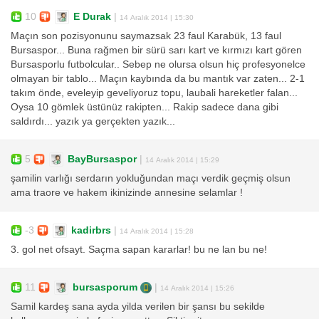
10
E Durak
|
14 Aralık 2014 | 15:30
Maçın son pozisyonunu saymazsak 23 faul Karabük, 13 faul
Bursaspor... Buna rağmen bir sürü sarı kart ve kırmızı kart gören
Bursasporlu futbolcular.. Sebep ne olursa olsun hiç profesyonelce
olmayan bir tablo... Maçın kaybında da bu mantık var zaten... 2-1
takım önde, eveleyip geveliyoruz topu, laubali hareketler falan...
Oysa 10 gömlek üstünüz rakipten... Rakip sadece dana gibi
saldırdı... yazık ya gerçekten yazık...
5
BayBursaspor
|
14 Aralık 2014 | 15:29
şamilin varlığı serdarın yokluğundan maçı verdik geçmiş olsun
ama traore ve hakem ikinizinde annesine selamlar !
-3
kadirbrs
|
14 Aralık 2014 | 15:28
3. gol net ofsayt. Saçma sapan kararlar! bu ne lan bu ne!
11
bursasporum
|
14 Aralık 2014 | 15:26
Samil kardeş sana ayda yilda verilen bir şansı bu sekilde