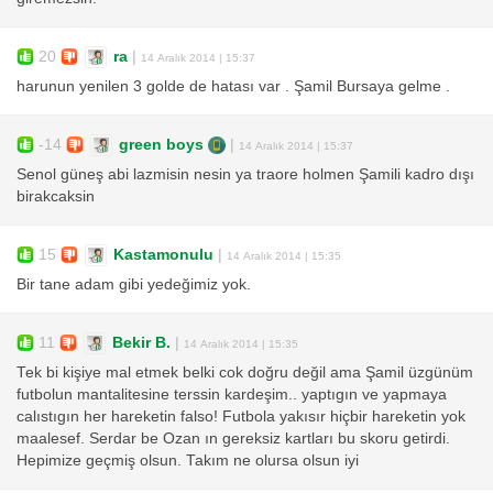
20
ra
|
14 Aralık 2014 | 15:37
harunun yenilen 3 golde de hatası var . Şamil Bursaya gelme .
-14
green boys
|
14 Aralık 2014 | 15:37
Senol güneş abi lazmisin nesin ya traore holmen Şamili kadro dışı
birakcaksin
15
Kastamonulu
|
14 Aralık 2014 | 15:35
Bir tane adam gibi yedeğimiz yok.
11
Bekir B.
|
14 Aralık 2014 | 15:35
Tek bi kişiye mal etmek belki cok doğru değil ama Şamil üzgünüm
futbolun mantalitesine terssin kardeşim.. yaptıgın ve yapmaya
calıstıgın her hareketin falso! Futbola yakısır hiçbir hareketin yok
maalesef. Serdar be Ozan ın gereksiz kartları bu skoru getirdi.
Hepimize geçmiş olsun. Takım ne olursa olsun iyi