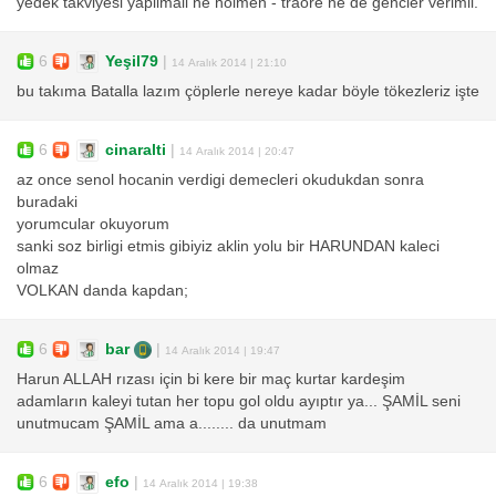
yedek takviyesi yapilmali ne holmen - traore ne de gencler verimli.
6
Yeşil79
|
14 Aralık 2014 | 21:10
bu takıma Batalla lazım çöplerle nereye kadar böyle tökezleriz işte
6
cinaralti
|
14 Aralık 2014 | 20:47
az once senol hocanin verdigi demecleri okudukdan sonra
buradaki
yorumcular okuyorum
sanki soz birligi etmis gibiyiz aklin yolu bir HARUNDAN kaleci
olmaz
VOLKAN danda kapdan;
6
bar
|
14 Aralık 2014 | 19:47
Harun ALLAH rızası için bi kere bir maç kurtar kardeşim
adamların kaleyi tutan her topu gol oldu ayıptır ya... ŞAMİL seni
unutmucam ŞAMİL ama a........ da unutmam
6
efo
|
14 Aralık 2014 | 19:38