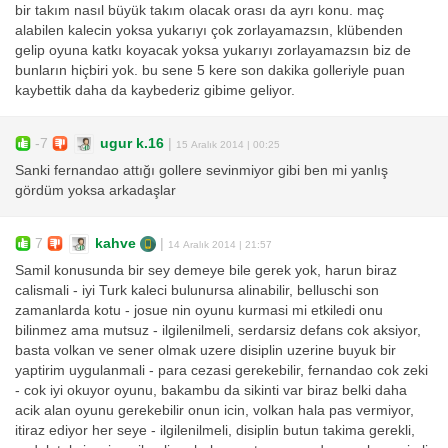
bir takım nasıl büyük takım olacak orası da ayrı konu. maç
alabilen kalecin yoksa yukarıyı çok zorlayamazsın, klübenden
gelip oyuna katkı koyacak yoksa yukarıyı zorlayamazsın biz de
bunların hiçbiri yok. bu sene 5 kere son dakika golleriyle puan
kaybettik daha da kaybederiz gibime geliyor.
-7
ugur k.16
|
15 Aralık 2014 | 00:25
Sanki fernandao attığı gollere sevinmiyor gibi ben mi yanlış
gördüm yoksa arkadaşlar
7
kahve
|
14 Aralık 2014 | 21:57
Samil konusunda bir sey demeye bile gerek yok, harun biraz
calismali - iyi Turk kaleci bulunursa alinabilir, belluschi son
zamanlarda kotu - josue nin oyunu kurmasi mi etkiledi onu
bilinmez ama mutsuz - ilgilenilmeli, serdarsiz defans cok aksiyor,
basta volkan ve sener olmak uzere disiplin uzerine buyuk bir
yaptirim uygulanmali - para cezasi gerekebilir, fernandao cok zeki
- cok iyi okuyor oyunu, bakambu da sikinti var biraz belki daha
acik alan oyunu gerekebilir onun icin, volkan hala pas vermiyor,
itiraz ediyor her seye - ilgilenilmeli, disiplin butun takima gerekli,