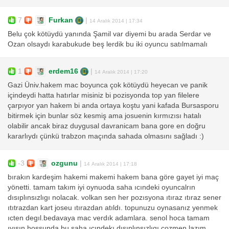
7
Furkan
|
14 Aralık 2014 | 17:34
Belu çok kötüydü yanında Şamil var diyemi bu arada Serdar ve
Ozan olsaydı karabukude beş lerdik bu iki oyuncu satılmamalı
1
erdem16
|
14 Aralık 2014 | 17:20
Gazi Üniv.hakem mac boyunca çok kötüydü heyecan ve panik
içindeydi hatta hatırlar misiniz bi pozisyonda top yan filelere
çarpıyor yan hakem bi anda ortaya koştu yani kafada Bursasporu
bitirmek için bunlar söz kesmiş ama josuenin kırmızısı hatalı
olabilir ancak biraz duygusal davranicam bana gore en doğru
kararlıydı çünkü trabzon maçında sahada olmasını sağladı :)
-3
ozgunu
|
14 Aralık 2014 | 17:18
bırakın kardeşim hakemi makemi hakem bana göre gayet iyi maç
yönetti. tamam takım iyi oynuoda saha ıcındeki oyuncalrın
dısıplınsızlıgı nolacak. volkan sen her pozısyona ıtıraz ıtıraz sener
ıtıtrazdan kart joseu ıtırazdan atıldı. topunuzu oynasanız yenmek
ıcten degıl.bedavaya mac verdık adamlara. senol hoca tamam
ıyısın hossunda bu saha ıcındekı dısıplınsızlıgı cozmen lazım.