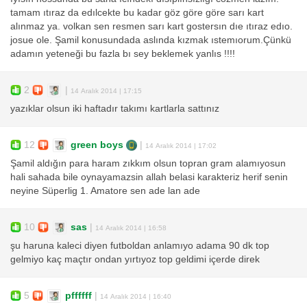
tamam ıtıraz da edılcekte bu kadar göz göre göre sarı kart
alınmaz ya. volkan sen resmen sarı kart gostersın dıe ıtıraz edıo.
josue ole. Şamil konusundada aslında kızmak ıstemıorum.Çünkü
adamın yeteneği bu fazla bı sey beklemek yanlıs !!!!
2
|
14 Aralık 2014 | 17:15
yazıklar olsun iki haftadır takımı kartlarla sattınız
12
green boys
|
14 Aralık 2014 | 17:02
Şamil aldığın para haram zıkkım olsun topran gram alamıyosun
hali sahada bile oynayamazsin allah belasi karakteriz herif senin
neyine Süperlig 1. Amatore sen ade lan ade
10
sas
|
14 Aralık 2014 | 16:58
şu haruna kaleci diyen futboldan anlamıyo adama 90 dk top
gelmiyo kaç maçtır ondan yırtıyoz top geldimi içerde direk
5
pffffff
|
14 Aralık 2014 | 16:40