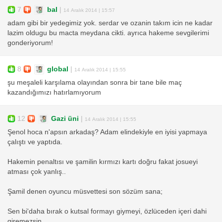
7
bal
|
14 Aralık 2014 | 15:57
adam gibi bir yedegimiz yok. serdar ve ozanin takım icin ne kadar
lazim oldugu bu macta meydana cikti. ayrıca hakeme sevgilerimi
gonderiyorum!
8
global
|
14 Aralık 2014 | 15:55
şu meşaleli karşılama olayından sonra bir tane bile maç
kazandığımızı hatırlamıyorum
12
Gazi üni
|
14 Aralık 2014 | 15:55
Şenol hoca n'apsın arkadaş? Adam elindekiyle en iyisi yapmaya
çalıştı ve yaptıda.
Hakemin penaltısı ve şamilin kırmızı kartı doğru fakat josueyi
atması çok yanlış..
Şamil denen oyuncu müsvettesi son sözüm sana;
Sen bi'daha bırak o kutsal formayı giymeyi, özlüceden içeri dahi
giremezsin.