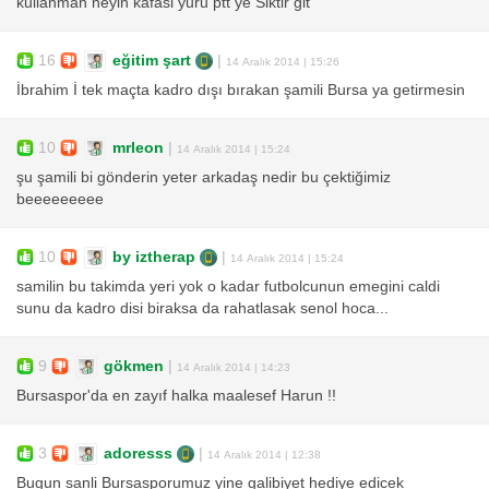
kullanman neyin kafasi yuru ptt ye Siktir git
16
eğitim şart
|
14 Aralık 2014 | 15:26
İbrahim İ tek maçta kadro dışı bırakan şamili Bursa ya getirmesin
10
mrleon
|
14 Aralık 2014 | 15:24
şu şamili bi gönderin yeter arkadaş nedir bu çektiğimiz
beeeeeeeee
10
by iztherap
|
14 Aralık 2014 | 15:24
samilin bu takimda yeri yok o kadar futbolcunun emegini caldi
sunu da kadro disi biraksa da rahatlasak senol hoca...
9
gökmen
|
14 Aralık 2014 | 14:23
Bursaspor'da en zayıf halka maalesef Harun !!
3
adoresss
|
14 Aralık 2014 | 12:38
Bugun sanli Bursasporumuz yine galibiyet hediye edicek