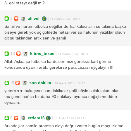
3. gol ofsayt değil mi?
3
ali veli
|
14 Aralık 2014 | 16:36
Şamil ve harun futbolcu değiller derhal kaleci alin su takima başka
biseye gerek yok uç goldede hatasi var su hatunun yaziklar olsun
git su takimdan artik sen ve şamil
13
kıbrıs_texas
|
14 Aralık 2014 | 16:31
Allah Aşkıa şu futbolcu kardeslerımızi gereksiz kart görme
konusunda uyarın artık, gerekırse para cezası uygulayın !!!
-5
son dakika
|
14 Aralık 2014 | 16:17
yeterrrrrrr. bukaçıncı son dakikalar golü.böyle salak takım olur
mu.şenol haöca bir daha 90 dakikayı oyuncu değiştirmedden
oynasın.
6
erdem16
|
14 Aralık 2014 | 16:12
Arkadaşlar samile protesto olayı doğru zaten bugün maçı izleme