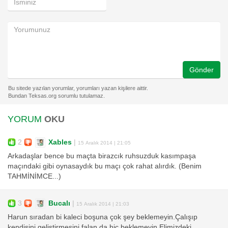
Gönder
YORUM
OKU
2
Xables
|
15 Aralık 2014 | 21:05
Arkadaşlar bence bu maçta birazcık ruhsuzduk kasımpaşa
maçındaki gibi oynasaydık bu maçı çok rahat alırdık. (Benim
TAHMİNİMCE...)
3
Bucalı
|
15 Aralık 2014 | 21:03
Harun sıradan bi kaleci boşuna çok şey beklemeyin.Çalışıp
kendisini geliştirmesini falan da hiç beklemeyin.Elimizdeki