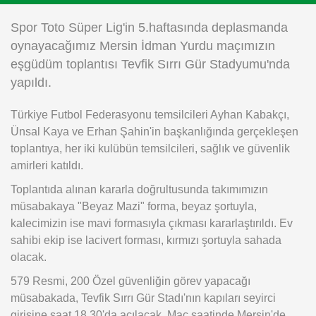
Instagram
Spor Toto Süper Lig'in 5.haftasında deplasmanda
oynayacağımız Mersin İdman Yurdu maçımızın
Android
eşgüdüm toplantısı Tevfik Sırrı Gür Stadyumu'nda
yapıldı.
iOS
Türkiye Futbol Federasyonu temsilcileri Ayhan Kabakçı,
Ünsal Kaya ve Erhan Şahin'in başkanlığında gerçekleşen
toplantıya, her iki kulübün temsilcileri, sağlık ve güvenlik
amirleri katıldı.
Toplantıda alınan kararla doğrultusunda takımımızın
müsabakaya "Beyaz Mazi" forma, beyaz şortuyla,
kalecimizin ise mavi formasıyla çıkması kararlaştırıldı. Ev
sahibi ekip ise lacivert forması, kırmızı şortuyla sahada
olacak.
579 Resmi, 200 Özel güvenliğin görev yapacağı
müsabakada, Tevfik Sırrı Gür Stadı'nın kapıları seyirci
girişine saat 18.30'da açılacak. Maç saatinde Mersin'de