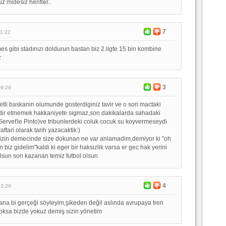
midesiz herifler..
7
11:22
mes gibi stadınızı doldurun bastan biz 2.ligte 15 bin kombine
z
3
09:29
li baskanin olumunde gosterdiginiz tavir ve o son mactaki
kdir etmemek hakkaniyete sigmaz,son dakikalarda sahadaki
Servet'le Pinto)ve tribunlerdeki coluk cocuk su koyvermeseydi
raftari olarak tarih yazacaktik:)
zin demecinde size dokunan ne var anlamadim,demiyor ki "oh
n biz gidelim"kaldi ki eger bir haksizlik varsa er gec hak yerini
olsun son kazanan temiz futbol olsun
4
03:29
ana bi gerçeği söyleyim,şikeden değil aslında avrupaya tren
oksa bizde yokuz demiş sizin yönetim