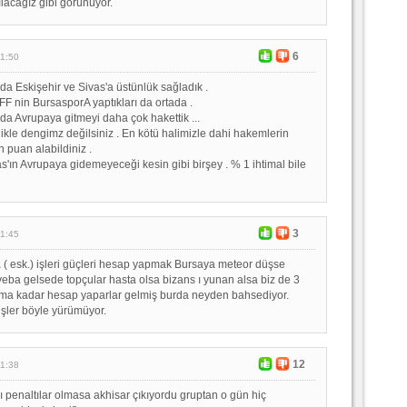
ılacağız gibi görünüyor.
6
11:50
da Eskişehir ve Sivas'a üstünlük sağladık .
F nin BursasporA yaptıkları da ortada .
lda Avrupaya gitmeyi daha çok hakettik ...
ikle dengimz değilsiniz . En kötü halimizle dahi hakemlerin
 puan alabildiniz .
s'ın Avrupaya gidemeyeceği kesin gibi birşey . % 1 ihtimal bile
3
11:45
( esk.) işleri güçleri hesap yapmak Bursaya meteor düşse
eba gelsede topçular hasta olsa bizans ı yunan alsa biz de 3
ma kadar hesap yaparlar gelmiş burda neyden bahsediyor.
işler böyle yürümüyor.
12
11:38
ı penaltılar olmasa akhisar çıkıyordu gruptan o gün hiç