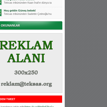
Teksas tribününden Kaan İnal'ın dünya ta
Hoş geldin Güneş bebek!
Teksas tribününden Sadettin Çetinoğlu'nu
Mutluluklar Ceyhun Tetik
Teksas tribünlerinin sevilen isimlerinde
Bursasporumuzun önü açılsın is
Teksaslı Bursasporlular Derneği Başkanı
Hoş geldin Alaz Bebek!
Teksas.org sistem yöneticisi, ekibimizin
Hoş geldin Göktuğ Bebek!
Teksas.org ekibimizden ve tribünlerimizi
Hoş geldin Kadir Kağan Bebek!
Teksas tribünlerinden Basri İleri'nin dü
Hoş geldin Ertuğrul Bebek!
Teksas tribünlerinden Emre Aydın'ın düny
MUTLULUKLAR SİNAN SILACI
Tribünlerimizin sevilen isimlerinden Sin
DEM TWEET
Hoş geldin Kerem Bebek!
Tribünlerimizden Mesut Ulusoy'un (Duka)
kanalımızı takip edin!
https://t.co/Mm9a63kg1u