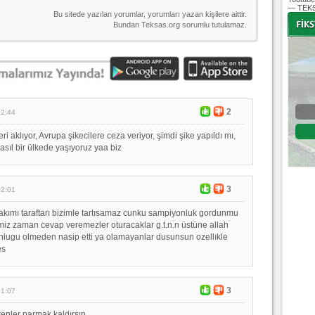
— TEKS
-
-
2
Bursaspor - Altınordu
12:44
1. Lig 32. Hafta
eri aklıyor, Avrupa şikecilere ceza veriyor, şimdi şike yapıldı mı,
asıl bir ülkede yaşıyoruz yaa biz
04 Temmuz 2020 Cumartesi | 20:00
Fikstür
3
02:01
takımı taraftarı bizimle tartısamaz cunku sampiyonluk gordunmu
iz zaman cevap veremezler oturacaklar g.t.n.n üstüne allah
lugu olmeden nasip etti ya olamayanlar dusunsun ozellıkle
es
3
01:07
enler parmak kaldırsın