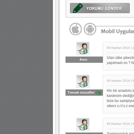
09 Haziran 2014 | 
Ulan ülke şikecil
Arno
yapılmadı mı ? N
09 Haziran 2014 | 
Hic bir anadolu 
Tımsah muzaffer
kardesim dediğim
bize bu sampiyon
sikeci s.r.f.s.z es
09 Haziran 2014 | 
Şampiyonluk gor