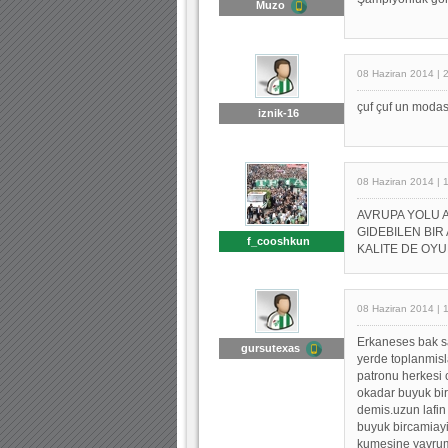
Muzo
08 Haziran 2014 | 
çuf çuf un modası
iznik-16
08 Haziran 2014 | 
AVRUPA YOLU A
GIDEBILEN BIR
f_cooshkun
KALITE DE OY
08 Haziran 2014 | 
Erkaneses bak sa
gursutexas
yerde toplanmisl
patronu herkesi 
okadar buyuk bir
demis.uzun lafin
buyuk bircamiayiz
kumesine yavru