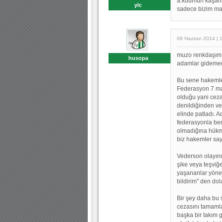
a.kdumun kaşarlar
ylc
sadece bizim ma
08 Haziran 2014 | 
muzo renkdaşım :
husopa
adamlar gidemed
Bu sene hakemler 
Federasyon 7 maç
olduğu yani ceza 
denildiğinden ve
elinde patladı. 
federasyonla ben
olmadığına hükm
biz hakemler say
Vederson olayınd
şike veya teşviğ
yaşananlar yönet
bildirim" den dol
Bir şey daha bu 
cezasını tamam
başka bir takım