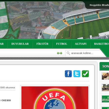
Hoşgeldin Misafi
oruz!
LAR
DUYURULAR
FİKSTÜR
FUTBOL
ALTYAPI
BASKETBO
0340 okunma
n cezası