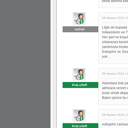
eksik takımla kat
08 Haziran 2014 | 
Lİgte de kupada 
uçbeyi
HAkemlerin ve TF
Her şart ve koşu
erkaneses kesinl
yardımıyla bizden
Eskişehir ve Siva
yok ...
08 Haziran 2014 | 
Adamlara bak ya 
KraLuSeR
akhisara verem v
puan alsak akşa
Bakın işinize bu 
08 Haziran 2014 | 
eskişehir camias
KraLuSeR