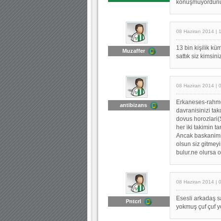
konuşmuyordunuz 
08 Haziran 2014 | 
13 bin kişilik kü
Muzaffer
sattık siz kimsini
08 Haziran 2014 | 
Erkaneses-rahmet
antibizans
davranisinizi ta
dovus horozlari(
her iki takimin ta
Ancak baskanimi
olsun siz gitmeyi
bulur.ne olursa 
08 Haziran 2014 | 
Esesli arkadaş s
Pntcrl
yokmuş çuf çuf y