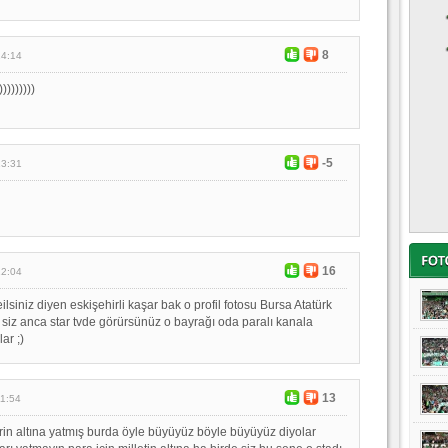
8
14:14
))))))))
-5
13:31
16
12:04
lsiniz diyen eskişehirli kaşar bak o profil fotosu Bursa Atatürk
siz anca star tvde görürsünüz o bayrağı oda paralı kanala
ar ;)
13
11:54
rin altına yatmış burda öyle büyüyüz böyle büyüyüz diyolar