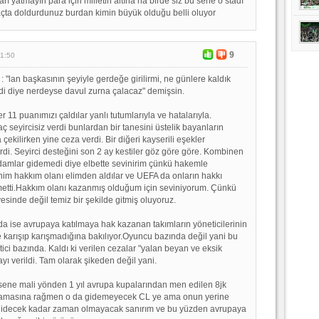
ı yatmayın para için milletin altına ha birde siz bu sene o stadı
çta doldurdunuz burdan kimin büyük olduğu belli oluyor
9
11:50
 "lan başkasının şeyiyle gerdeğe girilirmi, ne günlere kaldık
i diye nerdeyse davul zurna çalacaz" demişsin.
11 puanımızı çaldılar yanlı tutumlarıyla ve hatalarıyla.
 seyircisiz verdi bunlardan bir tanesini üstelik bayanların
çekilirken yine ceza verdi. Bir diğeri kayserili eşekler
rdi. Seyirci desteğini son 2 ay kestiler göz göre göre. Kombinen
Adamlar gidemedi diye elbette sevinirim çünkü hakemle
im hakkım olanı elimden aldılar ve UEFA da onların hakkı
etti.Hakkım olanı kazanmış olduğum için seviniyorum. Çünkü
esinde değil temiz bir şekilde gitmiş oluyoruz.
a ise avrupaya katılmaya hak kazanan takımların yöneticilerinin
e karışıp karışmadığına bakılıyor.Oyuncu bazında değil yani bu
ici bazında. Kaldı ki verilen cezalar "yalan beyan ve eksik
ayı verildi. Tam olarak şikeden değil yani.
sene mali yönden 1 yıl avrupa kupalarından men edilen 8jk
lamasına rağmen o da gidemeyecek CL ye ama onun yerine
 gidecek kadar zaman olmayacak sanırım ve bu yüzden avrupaya