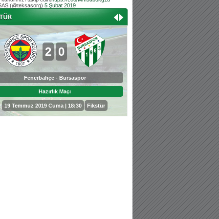
AS (@teksasorg)
5 Şubat 2019
Hoş geldin Aslan bebek!
Teksas tribününden Kaan İnal'ın dünya ta
Hoş geldin Güneş bebek!
Teksas tribününden Sadettin Çetinoğlu'nu
2
0
0
3
Fenerbahçe - Bursaspor
Bursaspor - Sepahan
Hazırlık Maçı
Hazırlık Maçı
19 Temmuz 2019 Cuma | 18:30
Fikstür
25 Temmuz 2019 Perşembe | 18: