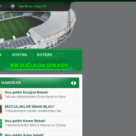
r!
|
Üye Girişi | Kayıt Ol
Mutluluklar Ceyhun Tetik
Teksas tribünlerinin sevilen isimlerinde
Bursasporumuzun önü açılsın is
Teksaslı Bursasporlular Derneği Başkanı
Hoş geldin Alaz Bebek!
Teksas.org sistem yöneticisi, ekibimizin
L
ATATÜRK
İLETİŞİM
Hoş geldin Göktuğ Bebek!
Teksas.org ekibimizden ve tribünlerimizi
Hoş geldin Kadir Kağan Bebek!
Teksas tribünlerinden Basri İleri'nin dü
Hoş geldin Ertuğrul Bebek!
Teksas tribünlerinden Emre Aydın'ın düny
MUTLULUKLAR SİNAN SILACI
Tribünlerimizin sevilen isimlerinden Sin
Hoş geldin Kerem Bebek!
Tribünlerimizden Mesut Ulusoy'un (Duka)
Hoş geldin Aslan bebek!