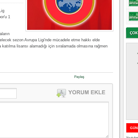
Lig
or'u 1
aların
gelecek sezon Avrupa Ligi'nde mücadele etme hakkı elde
 katılma lisansı alamadığı için sıralamada olmasına rağmen
Paylaş
GÜN
Youtube 