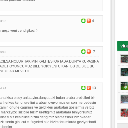
4
23:36
 geçti yeni trend şikeci:)
-7
16:18
CILSA NOLUR.TAKIMIN KALITESI ORTADA.DUNYA KUPASINA
 ADET OYUNCUMUZ BILE YOK;YENI CIKAN IBB DE BILE BU
UNCULAR MEVCUT..
13
14:24
na kisa bisey anlatayim.dunyadaki butun araba ureticileri bir
ar.herkes kendi urettigi arabayi ovuyormus.en son mercedesin
camin onune cagirmis ve geldikleri arabalari gostermis ve biz
 markayizki siz bile bizim urettigimiz arabalara biniyorsunuz
 kisasi siz kesinlikle bizim dengimiz olamazsiniz biz okadar
ki senin gibi cuf cuf uyeleri bile bizim forumlarda geziyor.hadi
m benim