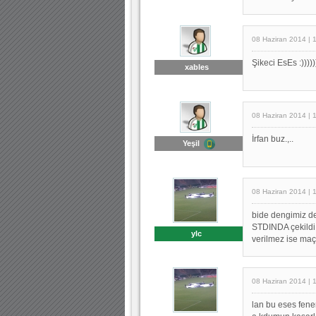
08 Haziran 2014 | 
Şikeci EsEs :))))))
xables
08 Haziran 2014 | 
İrfan buz.,..
Yeşil
08 Haziran 2014 | 
bide dengimiz dei
STDINDA çekildi 
ylc
verilmez ise maçl
08 Haziran 2014 | 
lan bu eses fene