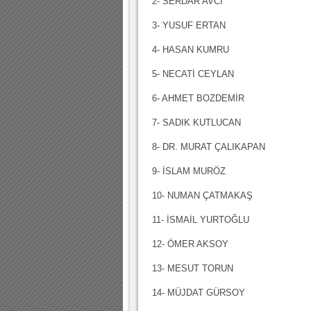
2- SERDAR AVCI
3- YUSUF ERTAN
4- HASAN KUMRU
5- NECATİ CEYLAN
6- AHMET BOZDEMİR
7- SADIK KUTLUCAN
8- DR. MURAT ÇALIKAPAN
9- İSLAM MURÖZ
10- NUMAN ÇATMAKAŞ
11- İSMAİL YURTOĞLU
12- ÖMER AKSOY
13- MESUT TORUN
14- MÜJDAT GÜRSOY