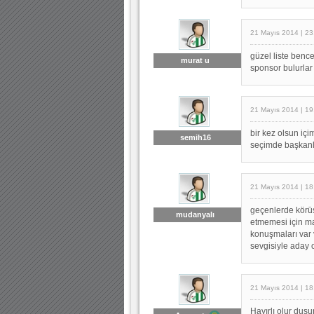
21 Mayıs 2014 | 23
güzel liste benc
murat u
sponsor bulurlar
21 Mayıs 2014 | 19
bir kez olsun iç
semih16
seçimde başkanl
21 Mayıs 2014 | 18
geçenlerde körüs
mudanyalı
etmemesi için ma
konuşmaları var 
sevgisiyle aday 
21 Mayıs 2014 | 18
Hayırlı olur dusu