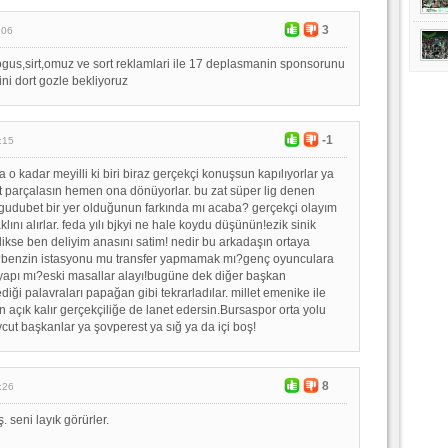
3
:06
gus,sirt,omuz ve sort reklamlari ile 17 deplasmanin sponsorunu
ini dort gozle bekliyoruz
-1
:15
 o kadar meyilli ki biri biraz gerçekçi konuşsun kapılıyorlar ya
at parçalasın hemen ona dönüyorlar. bu zat süper lig denen
udubet bir yer olduğunun farkında mı acaba? gerçekçi olayım
ını alırlar. feda yılı bjkyi ne hale koydu düşünün!ezik sinik
ikse ben deliyim anasını satim! nedir bu arkadaşın ortaya
?benzin istasyonu mu transfer yapmamak mı?genç oyunculara
yapı mı?eski masallar alayı!bugüne dek diğer başkan
diği palavraları papağan gibi tekrarladılar. millet emenike ile
n açık kalır gerçekçiliğe de lanet edersin.Bursaspor orta yolu
ut başkanlar ya şovperest ya sığ ya da içi boş!
8
:26
. seni layık görürler.