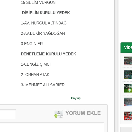
15-SELİM VURGUN
DİSİPLİN KURULU YEDEK
1-AV. NURGÜL ALTINDAĞ
2-AV.BEKİR YAĞDOĞAN
3-ENGİN ER
DENETLEME KURULU YEDEK
1-CENGİZ ÇİMCİ
2- ORHAN ATAK
3- MEHMET ALİ SARIER
Paylaş