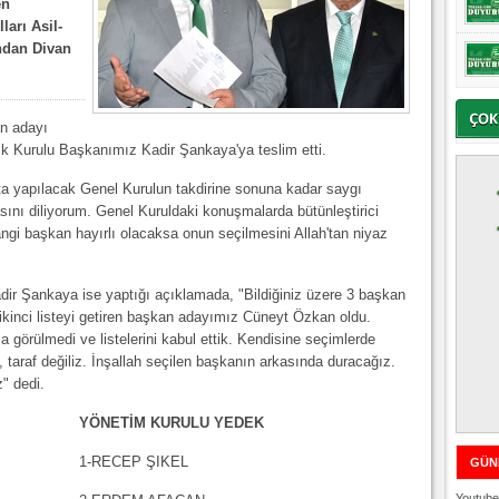
en
ları Asil-
ından Divan
an adayı
ık Kurulu Başkanımız Kadir Şankaya'ya teslim etti.
a yapılacak Genel Kurulun takdirine sonuna kadar saygı
ını diliyorum. Genel Kuruldaki konuşmalarda bütünleştirici
ngi başkan hayırlı olacaksa onun seçilmesini Allah'tan niyaz
ir Şankaya ise yaptığı açıklamada, "Bildiğiniz üzere 3 başkan
 ikinci listeyi getiren başkan adayımız Cüneyt Özkan oldu.
ca görülmedi ve listelerini kabul ettik. Kendisine seçimlerde
, taraf değiliz. İnşallah seçilen başkanın arkasında duracağız.
z" dedi.
YÖNETİM KURULU YEDEK
1-RECEP ŞIKEL
GÜN
Youtube 