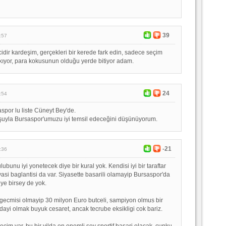
39
:57
dir kardeşim, gerçekleri bir kerede fark edin, sadece seçim
kıyor, para kokusunun olduğu yerde bitiyor adam.
24
:54
aspor lu liste Cüneyt Bey'de.
şuyla Bursaspor'umuzu iyi temsil edeceğini düşünüyorum.
-21
:36
lubunu iyi yonetecek diye bir kural yok. Kendisi iyi bir taraftar
iyasi baglantisi da var. Siyasette basarili olamayip Bursaspor'da
iye birsey de yok.
i gecmisi olmayip 30 milyon Euro butceli, sampiyon olmus bir
ayi olmak buyuk cesaret, ancak tecrube eksikligi cok bariz.
secim var, bu bir yilda en onemli sey sportif basari olacak, cunku