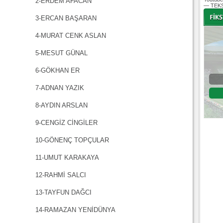
2-ERDEM AFACAN
— TEKS
3-ERCAN BAŞARAN
4-MURAT CENK ASLAN
-
-
5-MESUT GÜNAL
6-GÖKHAN ER
Bursaspor - Altınordu
7-ADNAN YAZIK
1. Lig 32. Hafta
8-AYDIN ARSLAN
04 Temmuz 2020 Cumartesi | 20:00
Fikstür
9-CENGİZ CİNGİLER
10-GÖNENÇ TOPÇULAR
11-UMUT KARAKAYA
12-RAHMİ SALCI
13-TAYFUN DAĞCI
14-RAMAZAN YENİDÜNYA