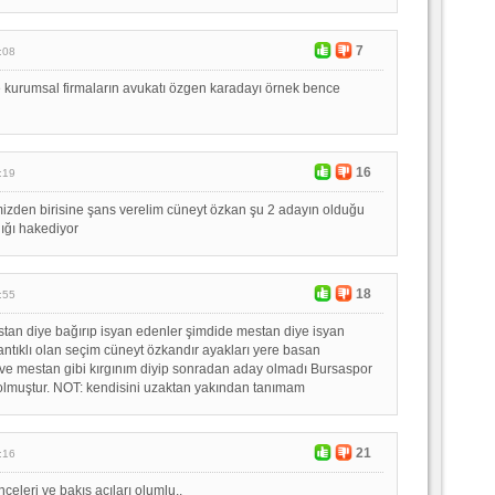
7
:08
e kurumsal firmaların avukatı özgen karadayı örnek bence
16
:19
imizden birisine şans verelim cüneyt özkan şu 2 adayın olduğu
ığı hakediyor
18
:55
tan diye bağırıp isyan edenler şimdide mestan diye isyan
ntıklı olan seçim cüneyt özkandır ayakları yere basan
ve mestan gibi kırgınım diyip sonradan aday olmadı Bursaspor
olmuştur. NOT: kendisini uzaktan yakından tanımam
21
:16
nceleri ve bakıs acıları olumlu..