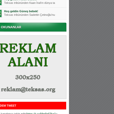
Teksas tribününden Kaan İnal'ın dünya ta
Hoş geldin Güneş bebek!
Teksas tribününden Sadettin Çetinoğlu'nu
Mutluluklar Ceyhun Tetik
Teksas tribünlerinin sevilen isimlerinde
Bursasporumuzun önü açılsın is
Teksaslı Bursasporlular Derneği Başkanı
Hoş geldin Alaz Bebek!
Teksas.org sistem yöneticisi, ekibimizin
Hoş geldin Göktuğ Bebek!
Teksas.org ekibimizden ve tribünlerimizi
Hoş geldin Kadir Kağan Bebek!
Teksas tribünlerinden Basri İleri'nin dü
Hoş geldin Ertuğrul Bebek!
Teksas tribünlerinden Emre Aydın'ın düny
MUTLULUKLAR SİNAN SILACI
Tribünlerimizin sevilen isimlerinden Sin
DEM TWEET
Hoş geldin Kerem Bebek!
Tribünlerimizden Mesut Ulusoy'un (Duka)
kanalımızı takip edin!
https://t.co/Mm9a63kg1u