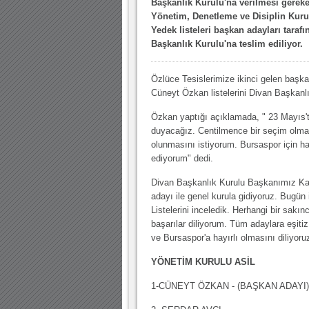
Başkanlık Kurulu'na verilmesi gerek
10.04.2023 14:44 |
Hoş geldin Göktuğ Bebek!
Yönetim, Denetleme ve Disiplin Kurul
Yedek listeleri başkan adayları taraf
30.12.2022 18:00 |
Hoş geldin Kadir Kağan Bebek!
Başkanlık Kurulu'na teslim ediliyor.
11.11.2025 14:13 |
Hoş geldin Ertuğrul Bebek!
12.10.2025 17:30 |
MUTLULUKLAR SİNAN SILACI
Özlüce Tesislerimize ikinci gelen başk
Cüneyt Özkan listelerini Divan Başkanl
16.07.2024 14:32 |
Hoş geldin Kerem Bebek!
Özkan yaptığı açıklamada, " 23 Mayıs't
08.01.2024 19:01 |
Hoş geldin Aslan bebek!
duyacağız. Centilmence bir seçim olmas
olunmasını istiyorum. Bursaspor için ha
03.01.2024 19:09 |
Hoş geldin Güneş bebek!
ediyorum" dedi.
Divan Başkanlık Kurulu Başkanımız Kad
adayı ile genel kurula gidiyoruz. Bugün
Listelerini inceledik. Herhangi bir sakın
başarılar diliyorum. Tüm adaylara eşitiz
ve Bursaspor'a hayırlı olmasını diliyoru
YÖNETİM KURULU ASİL
1-CÜNEYT ÖZKAN - (BAŞKAN ADAYI)