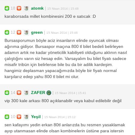
18
atomk
|
15 Nisan 2014 | 15:48
karaborsada millet kombinesini 200 e satıcak :D
12
green
|
15 Nisan 2014 | 15:46
Bursasporumun böyle aciz insanların elinde oyuncak olması
ağırıma gidiyor. Bursaspor maçına 800 tl bilet bedeli belirleyen
adamın artık ne kadar yöneticilik kabiliyeti olduğunu aklının nasıl
çalıştığını varın siz hesap edin. Varsayalım bu bilet fiyatı sadece
misafir tribün için belirlense bile bu da bir adilik kardeşim.
hangimiz deplasman yapacağımızda böyle bir fiyatı normal
karşılarız edep yahu 800 tl bilet mi olur.
14
ZAFER
|
15 Nisan 2014 | 15:41
vip 300 kale arkası 800 açıklanabilir veya kabul edilebilir değil
10
Yeşil
|
15 Nisan 2014 | 15:12
sen kafayımı yedin erkan 80tl anlarızda bu resmen yasaklamak
ayıp utanmasan elinde olsan kombinelerin üstüne para istersin