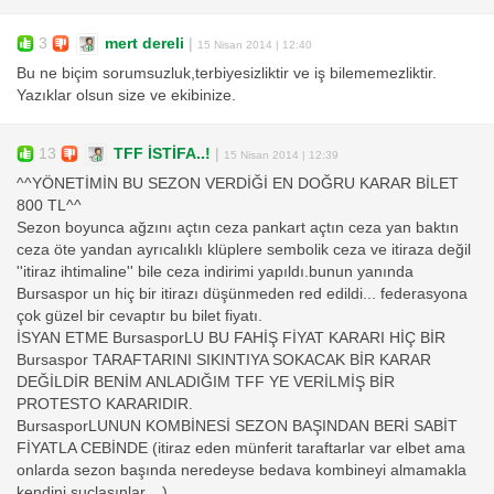
3
mert dereli
|
15 Nisan 2014 | 12:40
Bu ne biçim sorumsuzluk,terbiyesizliktir ve iş bilememezliktir.
Yazıklar olsun size ve ekibinize.
13
TFF İSTİFA..!
|
15 Nisan 2014 | 12:39
^^YÖNETİMİN BU SEZON VERDİĞİ EN DOĞRU KARAR BİLET
800 TL^^
Sezon boyunca ağzını açtın ceza pankart açtın ceza yan baktın
ceza öte yandan ayrıcalıklı klüplere sembolik ceza ve itiraza değil
''itiraz ihtimaline'' bile ceza indirimi yapıldı.bunun yanında
Bursaspor un hiç bir itirazı düşünmeden red edildi... federasyona
çok güzel bir cevaptır bu bilet fiyatı.
İSYAN ETME BursasporLU BU FAHİŞ FİYAT KARARI HİÇ BİR
Bursaspor TARAFTARINI SIKINTIYA SOKACAK BİR KARAR
DEĞİLDİR BENİM ANLADIĞIM TFF YE VERİLMİŞ BİR
PROTESTO KARARIDIR.
BursasporLUNUN KOMBİNESİ SEZON BAŞINDAN BERİ SABİT
FİYATLA CEBİNDE (itiraz eden münferit taraftarlar var elbet ama
onlarda sezon başında neredeyse bedava kombineyi almamakla
kendini suçlasınlar....)