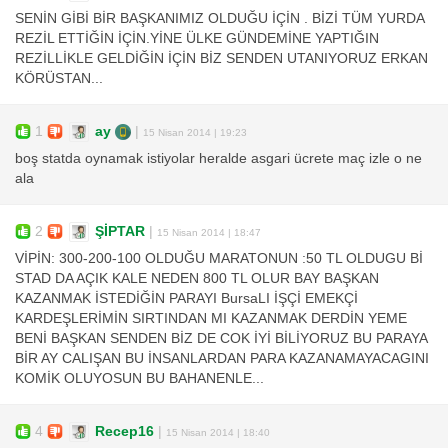
SENİN GİBİ BİR BAŞKANIMIZ OLDUĞU İÇİN . BİZİ TÜM YURDA
REZİL ETTİĞİN İÇİN.YİNE ÜLKE GÜNDEMİNE YAPTIĞIN
REZİLLİKLE GELDİĞİN İÇİN BİZ SENDEN UTANIYORUZ ERKAN
KÖRÜSTAN...
1
ay
|
15 Nisan 2014 | 19:23
boş statda oynamak istiyolar heralde asgari ücrete maç izle o ne
ala
2
ŞİPTAR
|
15 Nisan 2014 | 18:47
VİPİN: 300-200-100 OLDUĞU MARATONUN :50 TL OLDUGU Bİ
STAD DA AÇIK KALE NEDEN 800 TL OLUR BAY BAŞKAN
KAZANMAK İSTEDİĞİN PARAYI BursaLI İŞÇİ EMEKÇİ
KARDEŞLERİMİN SIRTINDAN MI KAZANMAK DERDİN YEME
BENİ BAŞKAN SENDEN BİZ DE COK İYİ BİLİYORUZ BU PARAYA
BİR AY CALIŞAN BU İNSANLARDAN PARA KAZANAMAYACAGINI
KOMİK OLUYOSUN BU BAHANENLE...
4
Recep16
|
15 Nisan 2014 | 18:40