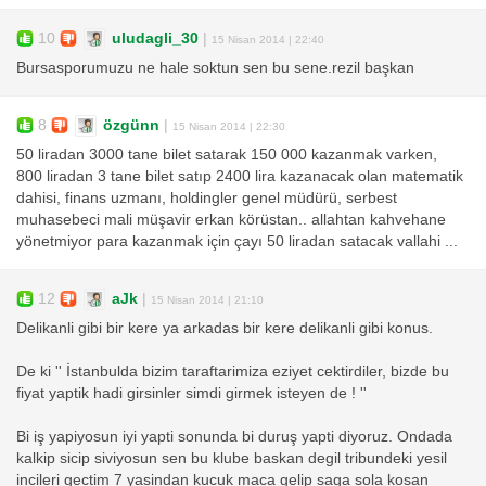
10
uludagli_30
|
15 Nisan 2014 | 22:40
Bursasporumuzu ne hale soktun sen bu sene.rezil başkan
8
özgünn
|
15 Nisan 2014 | 22:30
50 liradan 3000 tane bilet satarak 150 000 kazanmak varken,
800 liradan 3 tane bilet satıp 2400 lira kazanacak olan matematik
dahisi, finans uzmanı, holdingler genel müdürü, serbest
muhasebeci mali müşavir erkan körüstan.. allahtan kahvehane
yönetmiyor para kazanmak için çayı 50 liradan satacak vallahi ...
12
aJk
|
15 Nisan 2014 | 21:10
Delikanli gibi bir kere ya arkadas bir kere delikanli gibi konus.
De ki '' İstanbulda bizim taraftarimiza eziyet cektirdiler, bizde bu
fiyat yaptik hadi girsinler simdi girmek isteyen de ! ''
Bi iş yapiyosun iyi yapti sonunda bi duruş yapti diyoruz. Ondada
kalkip sicip siviyosun sen bu klube baskan degil tribundeki yesil
incileri gectim 7 yasindan kucuk maca gelip saga sola kosan