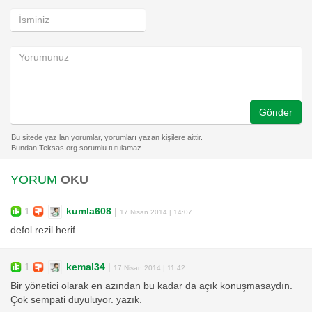
Gönder
YORUM
OKU
1
kumla608
|
17 Nisan 2014 | 14:07
defol rezil herif
1
kemal34
|
17 Nisan 2014 | 11:42
Bir yönetici olarak en azından bu kadar da açık konuşmasaydın.
Çok sempati duyuluyor. yazık.