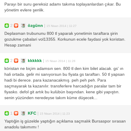
Parayı bir suru gereksiz adamı takıma toplayanlardan çıkar. Bu
yönetim evlere şenlik.
2
özgünn
|
15 Nisan 2014 | 11:27
Deplasman trubununu 800 tl yaparak yonetimin taraftara şirin
gozukme çabalari vol13355. Korkunun ecele faydasi yok koristan.
Hesap zamani
2
kkkkkk
|
15 Nisan 2014 | 11:26
köristan ne biçim adamsın sen. 800 tl den kim bilet alacak. gs' ın
hali ortada. gelir mi sanıyorsun bu fiyata gs taraftarı. 50 tl yapsan
hadi bi derece. para kazanacakmış. peh peh peh. Para
saçmayarak ta kazanılır. transferlere harcadığın paralar tam bir
fiyasko. defol git artık bu kulübün başından. kene gibi yapıştın.
senin yüzünden neredeyse takım küme düşecek...
1
KFC
|
15 Nisan 2014 | 11:23
Yaptığin iş güzelde yaptığın açıklama saçmalık Bursaspor sırasan
anadolu takımımı !