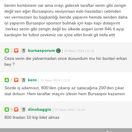
benim kombinem var ama orayı gidecek taraftar senin gibi zengin
değil sen eğer Bursasporu seviyorsan eski hasılatları cebinden
ver vermezsen bu başkanlığı bende yaparım hemde senden daha
iyi yaparım Bursaspor sponsor bulmak için kapı kapı dolaşırım
.herkez senin gibi zengin değil bu ülkede asgari ücret 846 tl ayıp
kardeşim bir futbol zevkimiz var içine ettin bırak git istifa ettt
2
bursasporum
|
15 Nisan 2014 | 11:11
Ceza verin die yalvarmadan once dusundum mu hic bunlari erkan
bey ?
4
kero
|
15 Nisan 2014 | 11:11
Sözde iş adamısın, 800'den çıkarıp az satacağına 200'den çıkar
stat dolsun. Hem taraftar maçını izlesin hem Bursaspor kazansın.
8
dinobaggio
|
15 Nisan 2014 | 11:10
800 liradan 10 kişi bilet almaz