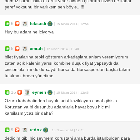
domuz suratlı istifa et artık yeter dinden çıkarttın bizleri ne kadar
şeref yoksunu bir varlıksın sen böyle...!!!
6
teksasli
|
15 Nisan 2014 | 12:56
Huy bu adam ne iciyorya
5
emrah
|
15 Nisan 2014 | 12:48
bilet fiyatlarına tepki gösteren arkadaşlara anlam veremiyorum
zaten açık kalenin yarısı kombine düşük fiyat yapsaydı da
cinconlular mı doldursaydı Bursa da Bursaspordan başka takım
tutulmaz bravo yönetime
16
eymen
|
15 Nisan 2014 | 12:45
Ozuru kabahatinden buyuk.turist kaziklayan esnaf gibisin
Korustan.ya bi dusun,bu adamlarla hayat boyu hic mi
karsilasmiycaz bir daha?
9
redox
|
15 Nisan 2014 | 12:43
dedigim gibi hic sevmem korustani ama burda istanbuldan para