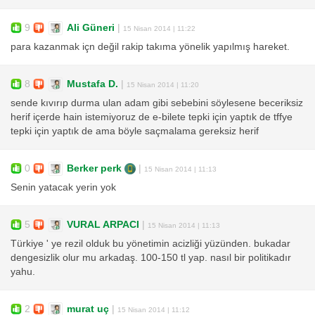
9
Ali Güneri
|
15 Nisan 2014 | 11:22
para kazanmak içn değil rakip takıma yönelik yapılmış hareket.
8
Mustafa D.
|
15 Nisan 2014 | 11:20
sende kıvırıp durma ulan adam gibi sebebini söylesene beceriksiz
herif içerde hain istemiyoruz de e-bilete tepki için yaptık de tffye
tepki için yaptık de ama böyle saçmalama gereksiz herif
0
Berker perk
|
15 Nisan 2014 | 11:13
Senin yatacak yerin yok
5
VURAL ARPACI
|
15 Nisan 2014 | 11:13
Türkiye ' ye rezil olduk bu yönetimin acizliği yüzünden. bukadar
dengesizlik olur mu arkadaş. 100-150 tl yap. nasıl bir politikadır
yahu.
2
murat uç
|
15 Nisan 2014 | 11:12