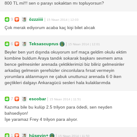
800 TL mi!!! sen o parayı sokaktan mı topluyorsun?
9
özzziiii
|
15 Nisan 2014 | 12:03
Çok merak ediyorum acaba kaç kişi bilet alıcak
6
Teksascuprus
|
15 Nisan 2014 | 12:01
Beyler ben yurt dışında okuyorum sırf maça geldim okulu ektim
kombine buldum Araya tandık sokarak başkanı sevmem ama
bence gelmesinler arenada çektiklerimizi biz biliriz gelmesinler
arkadaş gelmesin şerefsizler cinconlulara fırsat vermeyin
yorumlara aldanmayın ne çabuk unuttunuz arenada 6 0 iken
geçtikleri dalgayı Ankaragücü sesleri hala kulaklarımda
7
escobar
|
15 Nisan 2014 | 11:51
Kazıma bile bu kulüp 2.5 trilyon para ödedi, sen neyden
bahsediyon!
İşe yaramaz Frey 4 trilyon para alıyor.
1
hüseyin+
|
15 Nisan 2014 | 11:50