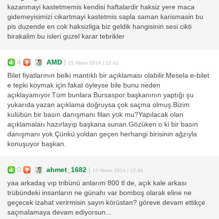
kazanmayi kastetmemis kendisi haftalardir haksiz yere maca
gidemeyisimizi cikartmayi kastetmis sapla saman karismasin bu
pis duzende en cok haksizliga biz geldik hangisinin sesi cikti
birakalim bu isleri guzel karar tebrikler
4
AMD
|
15 Nisan 2014 | 12:41
Bilet fiyatlarının belki mantıklı bir açıklaması olabilir.Mesela e-bilet
e tepki koymak için fakat öyleyse bile bunu neden
açıklayamıyor.Tüm bunlara Bursaspor başkanının yaptığı şu
yukarıda yazan açıklama doğruysa çok saçma olmuş.Bizim
kulübün bir basın danışmanı filan yok mu?Yapılacak olan
açıklamaları hazırlayıp başkana sunan.Gözüken o ki bir basın
danışmanı yok.Çünkü yoldan geçen herhangi birisinin ağzıyla
konuşuyor başkan.
0
ahmet_1682
|
15 Nisan 2014 | 12:40
yaa arkadaş vıp tribünü anlarım 800 tl de, açık kale arkası
trübündeki insanların ne günahı var bomboş olarak eline ne
geçecek izahat verirmisin sayın körüstan? göreve devam ettikçe
saçmalamaya devam ediyorsun...