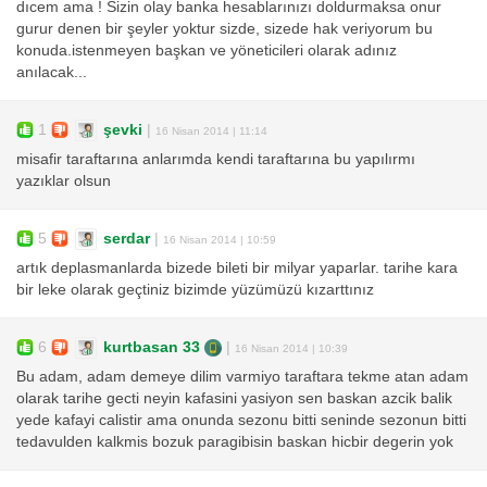
dıcem ama ! Sizin olay banka hesablarınızı doldurmaksa onur
gurur denen bir şeyler yoktur sizde, sizede hak veriyorum bu
konuda.istenmeyen başkan ve yöneticileri olarak adınız
anılacak...
1
şevki
|
16 Nisan 2014 | 11:14
misafir taraftarına anlarımda kendi taraftarına bu yapılırmı
yazıklar olsun
5
serdar
|
16 Nisan 2014 | 10:59
artık deplasmanlarda bizede bileti bir milyar yaparlar. tarihe kara
bir leke olarak geçtiniz bizimde yüzümüzü kızarttınız
6
kurtbasan 33
|
16 Nisan 2014 | 10:39
Bu adam, adam demeye dilim varmiyo taraftara tekme atan adam
olarak tarihe gecti neyin kafasini yasiyon sen baskan azcik balik
yede kafayi calistir ama onunda sezonu bitti seninde sezonun bitti
tedavulden kalkmis bozuk paragibisin baskan hicbir degerin yok