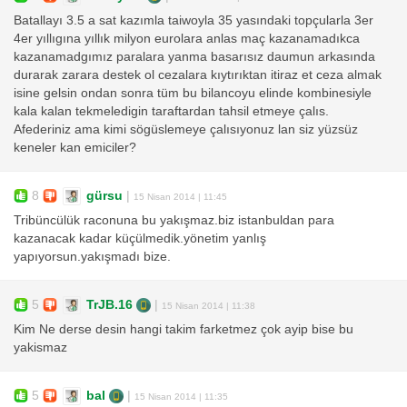
Batallayı 3.5 a sat kazımla taiwoyla 35 yasındaki topçularla 3er
4er yıllıgına yıllık milyon eurolara anlas maç kazanamadıkca
kazanamadgımız paralara yanma basarısız daumun arkasında
durarak zarara destek ol cezalara kıytırıktan itiraz et ceza almak
isine gelsin ondan sonra tüm bu bilancoyu elinde kombinesiyle
kala kalan tekmeledigin taraftardan tahsil etmeye çalıs.
Afederiniz ama kimi sögüslemeye çalısıyonuz lan siz yüzsüz
keneler kan emiciler?
8
gürsu
|
15 Nisan 2014 | 11:45
Tribüncülük raconuna bu yakışmaz.biz istanbuldan para
kazanacak kadar küçülmedik.yönetim yanlış
yapıyorsun.yakışmadı bize.
5
TrJB.16
|
15 Nisan 2014 | 11:38
Kim Ne derse desin hangi takim farketmez çok ayip bise bu
yakismaz
5
bal
|
15 Nisan 2014 | 11:35