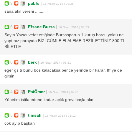
9
pablo
|
16 Nisan 2014 | 09:38
sana akıl vereni .........
6
Efsane Bursa
|
16 Nisan 2014 | 08:53
Sayın Yazıcı vefat ettiğinde Bursasporun 1 kuruş borcu yoktu ne
yaptınız parayıda BİZİ CÜMLE ELALEME REZİL ETTİNİZ 800 TL
BİLETLE
0
berk
|
16 Nisan 2014 | 03:21
eger gs tribunu bos kalacaksa bence yerinde bir karar. tff ye de
girsin
4
PsiÖmer
|
16 Nisan 2014 | 02:01
Yönetim istifa edene kadar açlık grevi başlatalım...
5
tımsah
|
16 Nisan 2014 | 01:12
cok ayıp başkan