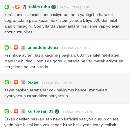
-4
takim ruhu
|
16 Nisan 2014 | 01:02
körüstanin istifasini bende istiyorum ama yaptigi bu haraket
dogru. adam para kazanmak istemiyo oda biliyo 800 den bilet
alan olmicagini. Son yillarda yasananlara misilleme yapiyo acin
gozunuzu biraz
6
armutlulu deniz
|
16 Nisan 2014 | 00:27
kesinlikle ayranı fazla kaçırmış başkan. 800 tlye bilet hakikaten
inanılır gibi değil, bunu da gördük, sırada ne var merak ediyorum,
gerçekten ne var sırada.
8
texas
|
16 Nisan 2014 | 00:08
sayın başkan taraftarlar çok haklıymış bence uzatmaları
oynuyorsun çırpındıkça batıyorsun
6
kurtbasan 33
|
15 Nisan 2014 | 23:48
Erkan denilen baskan sen neyin kafasini yasiyon bugun onlara
yarin bize hicmi kafa yok sende biraz balik yede kafayi calistir