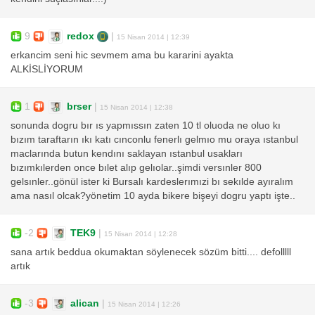
9
redox
|
15 Nisan 2014 | 12:39
erkancim seni hic sevmem ama bu kararini ayakta
ALKİSLİYORUM
1
brser
|
15 Nisan 2014 | 12:38
sonunda dogru bır ıs yapmıssın zaten 10 tl oluoda ne oluo kı
bızım taraftarın ıkı katı cınconlu fenerlı gelmıo mu oraya ıstanbul
maclarında butun kendını saklayan ıstanbul usakları
bızımkılerden once bılet alıp gelıolar..şimdi versınler 800
gelsınler..gönül ister ki Bursalı kardeslerımızi bı sekılde ayıralım
ama nasıl olcak?yönetim 10 ayda bikere bişeyi dogru yaptı işte..
-2
TEK9
|
15 Nisan 2014 | 12:28
sana artık beddua okumaktan söylenecek sözüm bitti.... defolllll
artık
-3
alican
|
15 Nisan 2014 | 12:26