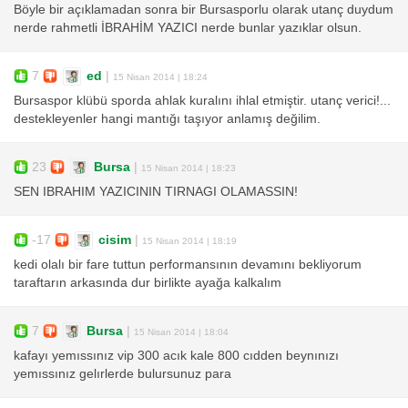
Böyle bir açıklamadan sonra bir Bursasporlu olarak utanç duydum
nerde rahmetli İBRAHİM YAZICI nerde bunlar yazıklar olsun.
7
ed
|
15 Nisan 2014 | 18:24
Bursaspor klübü sporda ahlak kuralını ihlal etmiştir. utanç verici!...
destekleyenler hangi mantığı taşıyor anlamış değilim.
23
Bursa
|
15 Nisan 2014 | 18:23
SEN IBRAHIM YAZICININ TIRNAGI OLAMASSIN!
-17
cisim
|
15 Nisan 2014 | 18:19
kedi olalı bir fare tuttun performansının devamını bekliyorum
taraftarın arkasında dur birlikte ayağa kalkalım
7
Bursa
|
15 Nisan 2014 | 18:04
kafayı yemıssınız vip 300 acık kale 800 cıdden beynınızı
yemıssınız gelırlerde bulursunuz para