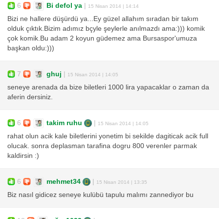
6
Bi defol ya
|
15 Nisan 2014 | 14:14
Bizi ne hallere düşürdü ya...Ey güzel allahım sıradan bir takım
olduk çıktık.Bizim adımız bçyle şeylerle anılmazdı ama:))) komik
çok komik.Bu adam 2 koyun güdemez ama Bursaspor'umuza
başkan oldu:)))
7
ghuj
|
15 Nisan 2014 | 14:05
seneye arenada da bize biletleri 1000 lira yapacaklar o zaman da
aferin dersiniz.
6
takim ruhu
|
15 Nisan 2014 | 14:05
rahat olun acik kale biletlerini yonetim bi sekilde dagiticak acik full
olucak. sonra deplasman tarafina dogru 800 verenler parmak
kaldirsin :)
6
mehmet34
|
15 Nisan 2014 | 13:35
Biz nasıl gidicez seneye kulübü tapulu malımı zannediyor bu