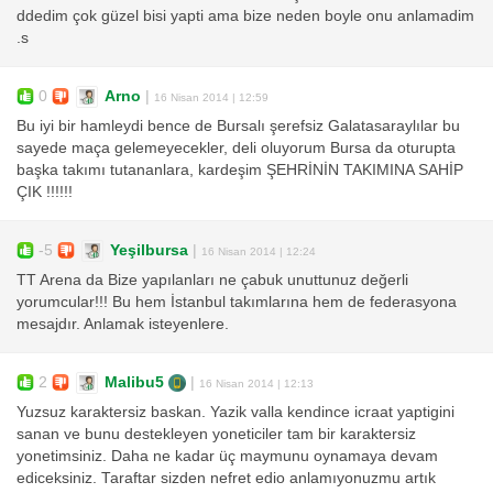
ddedim çok güzel bisi yapti ama bize neden boyle onu anlamadim
.s
0
Arno
|
16 Nisan 2014 | 12:59
Bu iyi bir hamleydi bence de Bursalı şerefsiz Galatasaraylılar bu
sayede maça gelemeyecekler, deli oluyorum Bursa da oturupta
başka takımı tutananlara, kardeşim ŞEHRİNİN TAKIMINA SAHİP
ÇIK !!!!!!
-5
Yeşilbursa
|
16 Nisan 2014 | 12:24
TT Arena da Bize yapılanları ne çabuk unuttunuz değerli
yorumcular!!! Bu hem İstanbul takımlarına hem de federasyona
mesajdır. Anlamak isteyenlere.
2
Malibu5
|
16 Nisan 2014 | 12:13
Yuzsuz karaktersiz baskan. Yazik valla kendince icraat yaptigini
sanan ve bunu destekleyen yoneticiler tam bir karaktersiz
yonetimsiniz. Daha ne kadar üç maymunu oynamaya devam
ediceksiniz. Taraftar sizden nefret edio anlamıyonuzmu artık