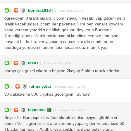
0
bomba1616
|
17 Nisan 2014 | 00:47
öğrenciyim 8 liralık sigara iciyom istediğin hesabı yap gitcem de 3
liralık kacak sigara iccem her paketten 5 lira ben kenara koycam
sana vercem yeterki s.git Allah gözünü doyursun Bursanın
iğrendiği lanetleliği tek baskansın bi kendinin cenaze namazını
hayal et bi de ibrahim yazıcının cenazesini izle sende onun
oturdugu yerdesin madem hacı hocasın düz mantık yap
3
texas
|
17 Nisan 2014 | 00:04
parayı çok güzel çıkardın başkan 2koyup 5 aldın tebrik ederim
-7
rahmi yalar
|
16 Nisan 2014 | 19:49
90 dakikasımı 800 tl yoksa geceliğinmi Bursa?
3
texassss
|
16 Nisan 2014 | 15:12
Beyler bir Bursaspor taraftari olarak ist olan eziyeti gördüm ve
dedim 10 TL gelirler cirit atar sorunu yyapar giderler ama bize 50
TL adamlar macin 70.dk bilet alabildi. İnş daha beter olurlar