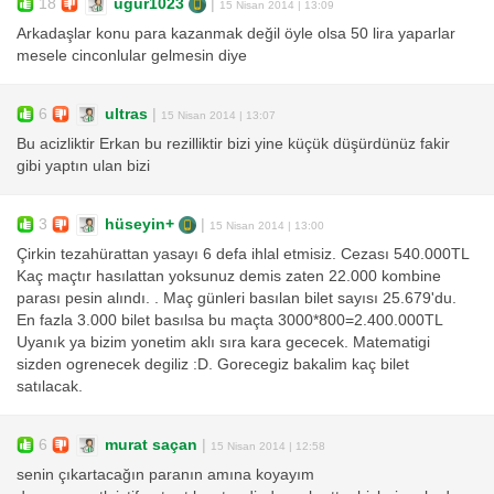
18
uğur1023
|
15 Nisan 2014 | 13:09
Arkadaşlar konu para kazanmak değil öyle olsa 50 lira yaparlar
mesele cinconlular gelmesin diye
6
ultras
|
15 Nisan 2014 | 13:07
Bu acizliktir Erkan bu rezilliktir bizi yine küçük düşürdünüz fakir
gibi yaptın ulan bizi
3
hüseyin+
|
15 Nisan 2014 | 13:00
Çirkin tezahürattan yasayı 6 defa ihlal etmisiz. Cezası 540.000TL
Kaç maçtır hasılattan yoksunuz demis zaten 22.000 kombine
parası pesin alındı. . Maç günleri basılan bilet sayısı 25.679'du.
En fazla 3.000 bilet basılsa bu maçta 3000*800=2.400.000TL
Uyanık ya bizim yonetim aklı sıra kara gececek. Matematigi
sizden ogrenecek degiliz :D. Gorecegiz bakalim kaç bilet
satılacak.
6
murat saçan
|
15 Nisan 2014 | 12:58
senin çıkartacağın paranın amına koyayım