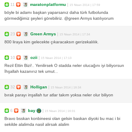
11
maratonplatformu
|
15 Nisan 2014 | 17:59
böyle bi adamı başkan yaparsanız daha türk futbolunda
görmediğimiz şeyleri görebiliriz. @green Armys katılıyorum
23
Green Armys
|
15 Nisan 2014 | 17:34
800 liraya kim gelecekte çıkaracaksın gerizekalılık.
10
ozii
|
15 Nisan 2014 | 17:13
Rezil Ettin Bizi!.. Yenilirsek O stadda neler olucağını iyi biliyorsun
İhşallah kazanırız tek umut...
32
Holligan
|
15 Nisan 2014 | 16:34
bırak parayı inşallah tur atlar takım yoksa neler olur biliyon
6
bay
|
15 Nisan 2014 | 16:01
Bravo bsskan konbineesi olan gelsin baskan diyoki bu mac i bi
sekilde alalimda nasil alirsak alalim