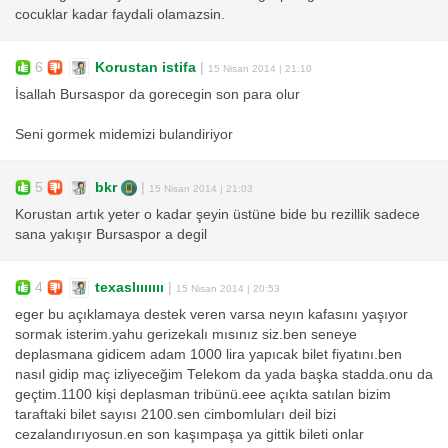
cocuklar kadar faydali olamazsin.
6
Korustan istifa
|
15 Nisan 2014 | 21:10
İsallah Bursaspor da gorecegin son para olur
Seni gormek midemizi bulandiriyor
5
bkr
|
15 Nisan 2014 | 21:03
Korustan artık yeter o kadar şeyin üstüne bide bu rezillik sadece
sana yakışır Bursaspor a degil
4
texaslııııııı
|
15 Nisan 2014 | 20:53
eger bu açıklamaya destek veren varsa neyın kafasını yaşıyor
sormak isterim.yahu gerizekalı mısınız siz.ben seneye
deplasmana gidicem adam 1000 lira yapıcak bilet fiyatını.ben
nasıl gidip maç izliyeceğim Telekom da yada başka stadda.onu da
geçtim.1100 kişi deplasman tribünü.eee açıkta satılan bizim
taraftaki bilet sayısı 2100.sen cimbomluları deil bizi
cezalandırıyosun.en son kaşımpaşa ya gittik bileti onlar