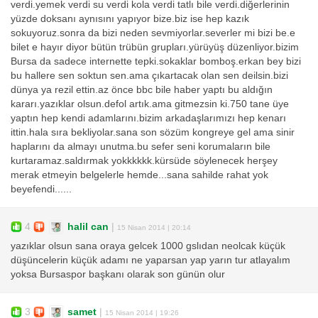
verdi.yemek verdi su verdi kola verdi tatlı bile verdi.diğerlerinin
yüzde doksanı aynısını yapıyor bize.biz ise hep kazık
sokuyoruz.sonra da bizi neden sevmiyorlar.severler mi bizi be.e
bilet e hayır diyor bütün trübün grupları.yürüyüş düzenliyor.bizim
Bursa da sadece internette tepki.sokaklar bomboş.erkan bey bizi
bu hallere sen soktun sen.ama çıkartacak olan sen deilsin.bizi
dünya ya rezil ettin.az önce bbc bile haber yaptı bu aldığın
kararı.yazıklar olsun.defol artık.ama gitmezsin ki.750 tane üye
yaptın hep kendi adamlarını.bizim arkadaşlarımızı hep kenarı
ittin.hala sıra bekliyolar.sana son sözüm kongreye gel ama sinir
haplarını da almayı unutma.bu sefer seni korumaların bile
kurtaramaz.saldırmak yokkkkkk.kürsüde söylenecek herşey
merak etmeyin belgelerle hemde...sana sahilde rahat yok
beyefendi......
4
halil can
|
15 Nisan 2014 | 20:14
yazıklar olsun sana oraya gelcek 1000 gslıdan neolcak küçük
düşüncelerin küçük adamı ne yaparsan yap yarın tur atlayalım
yoksa Bursaspor başkanı olarak son günün olur
3
samet
|
15 Nisan 2014 | 19:26