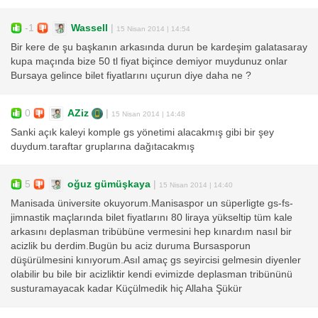
-1
Wassell
|
15 Nisan 2014 | 14:54
Bir kere de şu başkanın arkasında durun be kardeşim galatasaray
kupa maçında bize 50 tl fiyat biçince demiyor muydunuz onlar
Bursaya gelince bilet fiyatlarını uçurun diye daha ne ?
0
AZiz
|
15 Nisan 2014 | 14:48
Sanki açık kaleyi komple gs yönetimi alacakmış gibi bir şey
duydum.taraftar gruplarına dağıtacakmış
5
oğuz gümüşkaya
|
15 Nisan 2014 | 14:40
Manisada üniversite okuyorum.Manisaspor un süperligte gs-fs-
jimnastik maçlarında bilet fiyatlarını 80 liraya yükseltip tüm kale
arkasını deplasman tribübüne vermesini hep kınardım nasıl bir
acizlik bu derdim.Bugün bu aciz duruma Bursasporun
düşürülmesini kınıyorum.Asıl amaç gs seyircisi gelmesin diyenler
olabilir bu bile bir acizliktir kendi evimizde deplasman tribününü
susturamayacak kadar Küçülmedik hiç Allaha Şükür