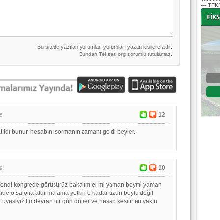
— TEKS
-
-
Bursaspor - Altınordu
1. Lig 32. Hafta
04 Temmuz 2020 Cumartesi | 20:00
Fikstür
12
25
atıldı bunun hesabını sormanın zamanı geldi beyler.
10
19
efendi kongrede görüşürüz bakalım el mi yaman beymi yaman
zide o salona aldırma ama yetkin o kadar uzun boylu değil
 üyesiyiz bu devran bir gün döner ve hesap kesilir en yakın