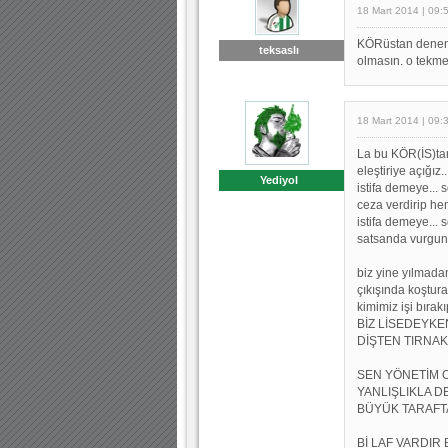
18 Mart 2014 | 09:
KÖRüstan denen 
teksaslı
olmasın. o tekme
18 Mart 2014 | 09:
La bu KÖR(İS)tan
eleştiriye açığız
Yediyol
istifa demeye...
ceza verdirip he
istifa demeye... 
satsanda vurgun 
biz yine yılmadan
çıkışında koştura
kimimiz işi bıra
BİZ LİSEDEYKEN
DİŞTEN TIRNAKT
SEN YÖNETİM O
YANLIŞLIKLA D
BÜYÜK TARAFTA
Bİ LAF VARDIR