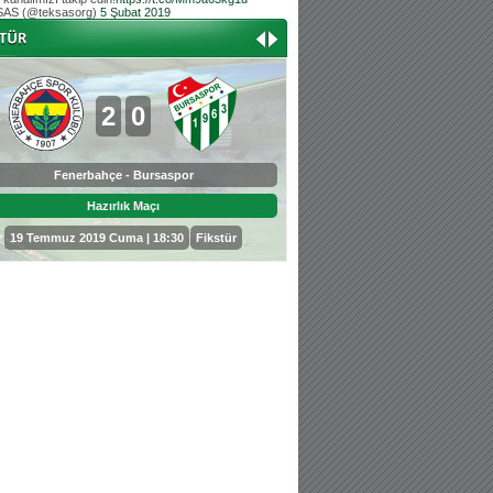
AS (@teksasorg)
5 Şubat 2019
Hoş geldin Aslan bebek!
Teksas tribününden Kaan İnal'ın dünya ta
Hoş geldin Güneş bebek!
Teksas tribününden Sadettin Çetinoğlu'nu
2
0
0
3
Fenerbahçe - Bursaspor
Bursaspor - Sepahan
Hazırlık Maçı
Hazırlık Maçı
19 Temmuz 2019 Cuma | 18:30
Fikstür
25 Temmuz 2019 Perşembe | 18: