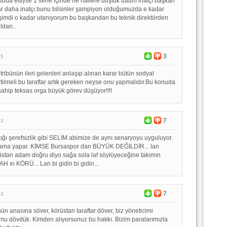
eddua ettiyse 1 sene içinde ne hallere düştük daum inatçı başkan
tar daha inatçı bunu bilsinler şampiyon olduğumuzda e kadar
şimdi o kadar utanıyorum bu başkandan bu teknik direktörden
oldan..
3
25
ribünün ileri gelenleri anlaşıp alınan karar bütün sodyal
tilmeli bu taraftar artık gereken neyse onu yapmalıdır.Bu konuda
 sahip teksas orga büyük görev düşüyor!!!!
7
13
ğı şerefsizlik gibi SELİM abimize de aynı senaryoyu uyguluyor.
klama yapar. KİMSE Bursaspor dan BÜYÜK DEĞİLDİR... lan
stan adam doğru diyo sağa sola laf söylüyeceğine takımın
AH ın KÖRÜ... Lan bi gidin bi gidin...
7
13
n anasına söver, körüstan taraftar döver, biz yöneticimi
mu dövdük. Kimden alıyorsunuz bu hakkı. Bizim paralarımızla