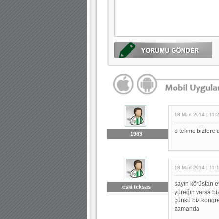
18 Mart 2014 | 11:
o tekme bizlere 
1963
18 Mart 2014 | 11:
sayın körüstan 
eski teksas
yüreğin varsa bi
çünkü biz kongre
zamanda