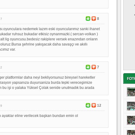
8
27
ısı.oyunculara nedemek lazım eski oyuncularımız sanki ihanet
ukadar ruhsuz bukadar etkisiz oynanmazki.( sercan-volkan )
r alt lig oyuncusu.bedesiz rakiplere versek enazından onların
oluruz.Bursa şehrine yakışacak daha savaşçı ve akıllı
cımız var.
7
22
ger platformlar daha neyi bekliyorsunuz bireysel hareketler
izasyon yapsanıza duyursaniza burda tepki verecegimize
m bu işi o yalaka Yüksel Çolak senide unutmadık bu arada
12
59
 ayaklar eline verilecek başkan bundan emin ol