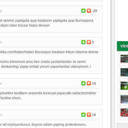
-20
48
estı selımın yaptıgıda ayıp baskanın yaptıgıda ayıp Bursaspora
skanı lıderı hocası hepsı deıssın
5
45
akika.com/haber/haber-Bursaspor-baskani-tribun-liderine-tekme-
arıomu bılmıorum ama ben orada yazılanlardan ve senın
delıkanlılıgı yapıp ordaki yorum yapanlardan utanıyorum..!
16
44
yönetimi taraftarın arasında tezeruat yapar,atkı sallar,bizimkiler
.Yazıklar olsun..
16
33
r laf söylüyordunuz, buyrun adam yapmış protestosunu..