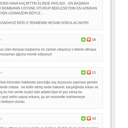
RDEN HAVA KAÇIRTTIN ELİNDE PATLADI... EN BAŞINDA
Kİ BOMBANIN ÜSTÜNE OTURUP BEKLESEYDİN EN AZINDAN
İŞN UZAMAZDIN BÖYLE ...
KANDAYIZ REİS O TEKMENİN HESABI SORULACAK!!!!!!!
16
37
ruz ulan dünyayı başlarına ne zaman yıkıyoruz o tekme atmaya
ı nezaman ağzına monte ediyoruz!
11
34
erkan körüstan hakkında savcılığa suç duyurusu yapması gerekir
lerde ortada . ne küfür etmiş nede hakaret. karşılığında erkan ve
ş bu her yerde suçtur tabi adalet diye bi şey varsa bu
nı şeyi selim yapsa erkana, şu an nezarette mahkemeye
 bekliyor olurdu.
10
33