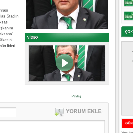
nrası
Has Stadı'nı
eksas
Başkanım
baksana"
Öfkesini
ün lideri
Paylaş
GÜN
Youtube 