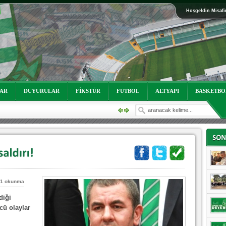
Hoşgeldin Misafi
oruz!
LAR
DUYURULAR
FİKSTÜR
FUTBOL
ALTYAPI
BASKETBO
1 okunma
diği
cü olaylar