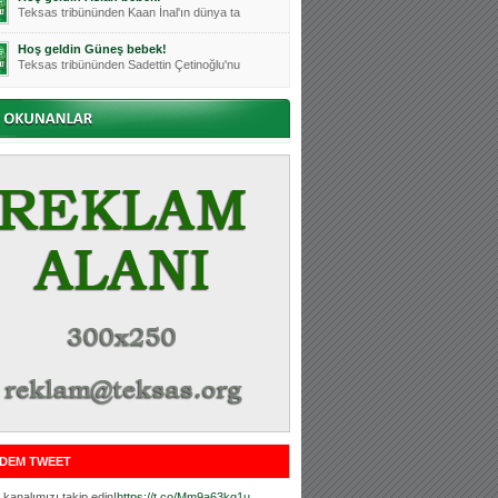
Teksas tribününden Kaan İnal'ın dünya ta
Hoş geldin Güneş bebek!
Teksas tribününden Sadettin Çetinoğlu'nu
Mutluluklar Ceyhun Tetik
Teksas tribünlerinin sevilen isimlerinde
Bursasporumuzun önü açılsın is
Teksaslı Bursasporlular Derneği Başkanı
Hoş geldin Alaz Bebek!
Teksas.org sistem yöneticisi, ekibimizin
Hoş geldin Göktuğ Bebek!
Teksas.org ekibimizden ve tribünlerimizi
Hoş geldin Kadir Kağan Bebek!
Teksas tribünlerinden Basri İleri'nin dü
Hoş geldin Ertuğrul Bebek!
Teksas tribünlerinden Emre Aydın'ın düny
MUTLULUKLAR SİNAN SILACI
Tribünlerimizin sevilen isimlerinden Sin
DEM TWEET
Hoş geldin Kerem Bebek!
Tribünlerimizden Mesut Ulusoy'un (Duka)
kanalımızı takip edin!
https://t.co/Mm9a63kg1u