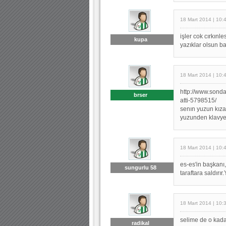
18 Mart 2014 | 10:
işler cok cırkınl
kupa
yazıklar olsun ba
18 Mart 2014 | 10:
http://www.sond
brser
atti-5798515/
senın yuzun kız
yuzunden klavye 
18 Mart 2014 | 10:
es-es'in başkanı,
sungurlu 58
taraftara saldırır
18 Mart 2014 | 10:
selime de o kada
radikal