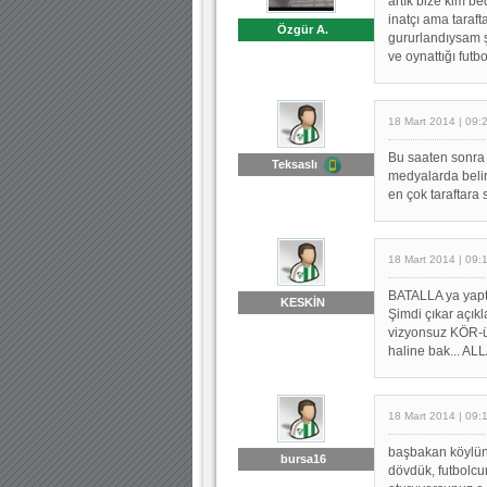
artık bize kim b
inatçı ama taraf
Özgür A.
gururlandıysam 
ve oynattığı futb
18 Mart 2014 | 09:
Bu saaten sonra t
Teksaslı
medyalarda belir
en çok taraftara
18 Mart 2014 | 09:
BATALLA ya yaptı
KESKİN
Şimdi çıkar açı
vizyonsuz KÖR-ü
haline bak... ALL
18 Mart 2014 | 09:
başbakan köylünü
bursa16
dövdük, futbolcu