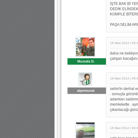
İŞTE BAK Bİ YE
DEDİK ELİNDE
KOMPLE BİTERD
PAŞA SELİM AR
18 Mart 2014 | 09:
daha ne bekliyo
çalışan bacağın
Mustafa D.
18 Mart 2014 | 09:
selim'in derhal 
alpermurat
. sonuçta görünti
adamları saldırmı
memlekette . ay
çıkarılacağı günü
18 Mart 2014 | 09: