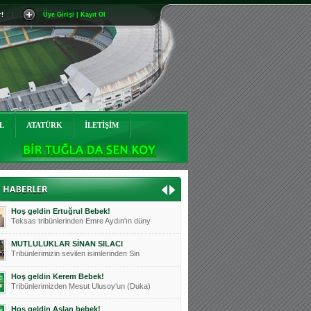
r!
|
Üye Girişi | Kayıt Ol
Mutluluklar Ceyhun Tetik
Teksas tribünlerinin sevilen isimlerinde
Bursasporumuzun önü açılsın is
Teksaslı Bursasporlular Derneği Başkanı
Hoş geldin Alaz Bebek!
Teksas.org sistem yöneticisi, ekibimizin
L
ATATÜRK
İLETİŞİM
Hoş geldin Göktuğ Bebek!
Teksas.org ekibimizden ve tribünlerimizi
Hoş geldin Kadir Kağan Bebek!
Teksas tribünlerinden Basri İleri'nin dü
Hoş geldin Ertuğrul Bebek!
Teksas tribünlerinden Emre Aydın'ın düny
MUTLULUKLAR SİNAN SILACI
Tribünlerimizin sevilen isimlerinden Sin
Hoş geldin Kerem Bebek!
Tribünlerimizden Mesut Ulusoy'un (Duka)
Hoş geldin Aslan bebek!