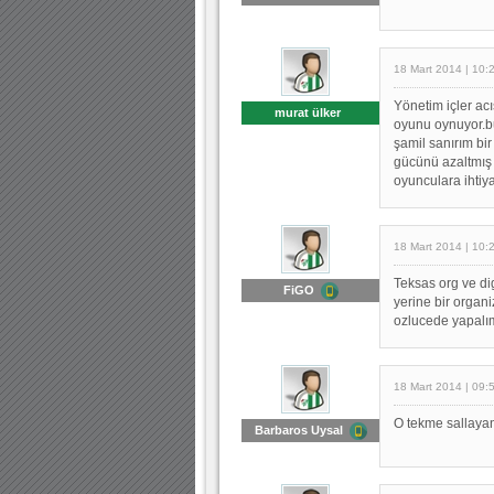
18 Mart 2014 | 10:
Yönetim içler ac
murat ülker
oyunu oynuyor.b
şamil sanırım bi
gücünü azaltmış 
oyunculara ihtiya
18 Mart 2014 | 10:
Teksas org ve di
FiGO
yerine bir organ
ozlucede yapalı
18 Mart 2014 | 09:
O tekme sallayan
Barbaros Uysal