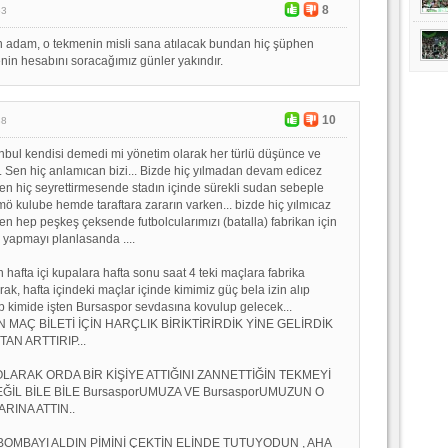
8
53
adam, o tekmenin misli sana atılacak bundan hiç şüphen
nin hesabını soracağımız günler yakındır.
10
38
bul kendisi demedi mi yönetim olarak her türlü düşünce ve
... Sen hiç anlamıcan bizi... Bizde hiç yılmadan devam edicez
 sen hiç seyrettirmesende stadın içinde sürekli sudan sebeple
mö kulube hemde taraftara zararın varken... bizde hiç yılmıcaz
sen hep peşkeş çeksende futbolcularımızı (batalla) fabrikan için
yapmayı planlasanda ....
 hafta içi kupalara hafta sonu saat 4 teki maçlara fabrika
rak, hafta içindeki maçlar içinde kimimiz güç bela izin alıp
kıp kimide işten Bursaspor sevdasına kovulup gelecek...
 MAÇ BİLETİ İÇİN HARÇLIK BİRİKTİRİRDİK YİNE GELİRDİK
AN ARTTIRIP...
LARAK ORDA BİR KİŞİYE ATTIĞINI ZANNETTİĞİN TEKMEYİ
EĞİL BİLE BİLE BursasporUMUZA VE BursasporUMUZUN O
RINA ATTIN..
 BOMBAYI ALDIN PİMİNİ ÇEKTİN ELİNDE TUTUYODUN , AHA