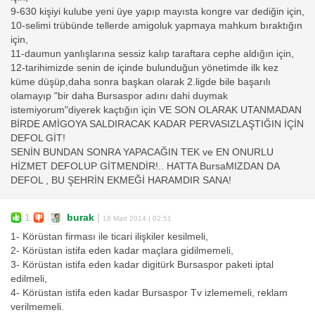
9-630 kişiyi kulube yeni üye yapıp mayısta kongre var dediğin için,
10-selimi trübünde tellerde amigoluk yapmaya mahkum bıraktığın
için,
11-daumun yanlışlarına sessiz kalıp taraftara cephe aldığın için,
12-tarihimizde senin de içinde bulunduğun yönetimde ilk kez
küme düşüp,daha sonra başkan olarak 2.ligde bile başarılı
olamayıp "bir daha Bursaspor adını dahi duymak
istemiyorum"diyerek kaçtığın için VE SON OLARAK UTANMADAN
BİRDE AMİGOYA SALDIRACAK KADAR PERVASIZLAŞTIĞIN İÇİN
DEFOL GİT!
SENİN BUNDAN SONRA YAPACAĞIN TEK ve EN ONURLU
HİZMET DEFOLUP GİTMENDİR!.. HATTA BursaMIZDAN DA
DEFOL , BU ŞEHRİN EKMEĞİ HARAMDIR SANA!
1
burak
|
18 Mart 2014 | 02:51
1- Körüstan firması ile ticari ilişkiler kesilmeli,
2- Körüstan istifa eden kadar maçlara gidilmemeli,
3- Körüstan istifa eden kadar digitürk Bursaspor paketi iptal
edilmeli,
4- Körüstan istifa eden kadar Bursaspor Tv izlememeli, reklam
verilmemeli.