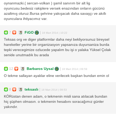
oynanmazki.( sercan-volkan ) şamil sanırım bir alt lig
oyuncusu.bedesiz rakiplere versek enazından onların gücünü
azaltmış oluruz.Bursa şehrine yakışacak daha savaşçı ve akıllı
oyunculara ihtiyacımız var.
7
FiGO
|
18 Mart 2014 | 10:22
Teksas org ve diger platformlar daha neyi bekliyorsunuz bireysel
hareketler yerine bir organizasyon yapsanıza duyursaniza burda
tepki verecegimize ozlucede yapalım bu işi o yalaka Yüksel Çolak
senide unutmadık bu arada
12
Barbaros Uysal
|
18 Mart 2014 | 09:59
O tekme sallayan ayaklar eline verilecek başkan bundan emin ol
8
teksaslı
|
18 Mart 2014 | 09:53
KÖRüstan denen adam, o tekmenin misli sana atılacak bundan
hiç şüphen olmasın. o tekmenin hesabını soracağımız günler
yakındır.