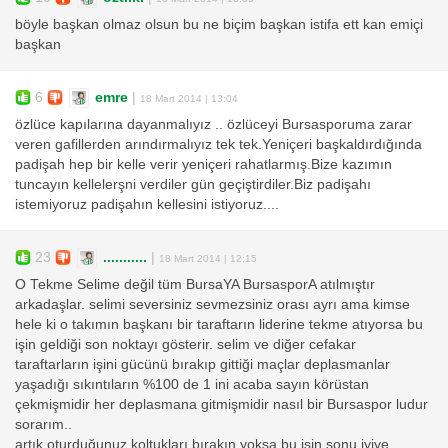
böyle başkan olmaz olsun bu ne biçim başkan istifa ett kan emiçi
başkan
6
emre
|
18 Mart 2014 | 13:04
özlüce kapılarına dayanmalıyız .. özlüceyi Bursasporuma zarar
veren gafillerden arındırmalıyız tek tek.Yeniçeri başkaldırdığında
padişah hep bir kelle verir yeniçeri rahatlarmış.Bize kazımın
tuncayın kellelerşni verdiler gün geçiştirdiler.Biz padişahı
istemiyoruz padişahın kellesini istiyoruz....
23
...........
|
18 Mart 2014 | 12:15
O Tekme Selime değil tüm BursaYA BursasporA atılmıştır
arkadaşlar. selimi seversiniz sevmezsiniz orası ayrı ama kimse
hele ki o takımın başkanı bir taraftarın liderine tekme atıyorsa bu
işin geldiği son noktayı gösterir. selim ve diğer cefakar
taraftarların işini gücünü bırakıp gittiği maçlar deplasmanlar
yaşadığı sıkıntıların %100 de 1 ini acaba sayın körüstan
çekmişmidir her deplasmana gitmişmidir nasıl bir Bursaspor ludur
sorarım..
artık oturduğunuz koltukları bırakın yoksa bu işin sonu iyiye