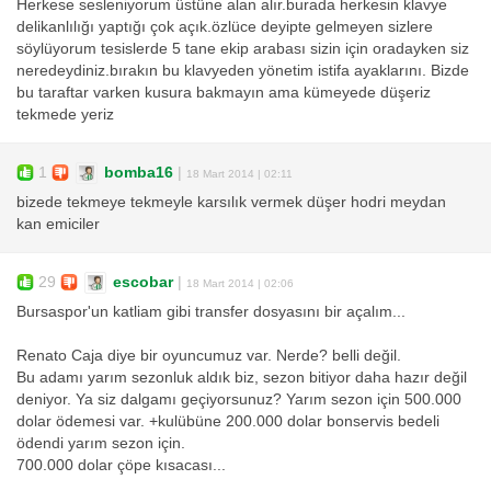
Herkese sesleniyorum üstüne alan alır.burada herkesin klavye
delikanlılığı yaptığı çok açık.özlüce deyipte gelmeyen sizlere
söylüyorum tesislerde 5 tane ekip arabası sizin için oradayken siz
neredeydiniz.bırakın bu klavyeden yönetim istifa ayaklarını. Bizde
bu taraftar varken kusura bakmayın ama kümeyede düşeriz
tekmede yeriz
1
bomba16
|
18 Mart 2014 | 02:11
bizede tekmeye tekmeyle karsılık vermek düşer hodri meydan
kan emiciler
29
escobar
|
18 Mart 2014 | 02:06
Bursaspor'un katliam gibi transfer dosyasını bir açalım...
Renato Caja diye bir oyuncumuz var. Nerde? belli değil.
Bu adamı yarım sezonluk aldık biz, sezon bitiyor daha hazır değil
deniyor. Ya siz dalgamı geçiyorsunuz? Yarım sezon için 500.000
dolar ödemesi var. +kulübüne 200.000 dolar bonservis bedeli
ödendi yarım sezon için.
700.000 dolar çöpe kısacası...