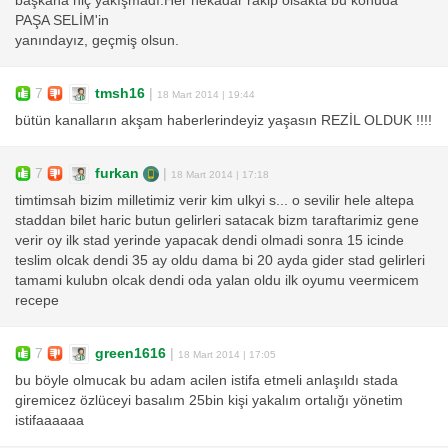
başkana hiç yakışmadı.Her nekadar rakip olsakta bu konuda
PAŞA SELİM'in
yanındayız, geçmiş olsun.
7
tmsh16
|
18 Mart 2014 | 19:44
bütün kanalların akşam haberlerindeyiz yaşasın REZİL OLDUK !!!!
7
furkan
|
18 Mart 2014 | 17:18
timtimsah bizim milletimiz verir kim ulkyi s... o sevilir hele altepa
staddan bilet haric butun gelirleri satacak bizm taraftarimiz gene
verir oy ilk stad yerinde yapacak dendi olmadi sonra 15 icinde
teslim olcak dendi 35 ay oldu dama bi 20 ayda gider stad gelirleri
tamami kulubn olcak dendi oda yalan oldu ilk oyumu veermicem
recepe
7
green1616
|
18 Mart 2014 | 17:05
bu böyle olmucak bu adam acilen istifa etmeli anlaşıldı stada
giremicez özlüceyi basalım 25bin kişi yakalım ortalığı yönetim
istifaaaaaa