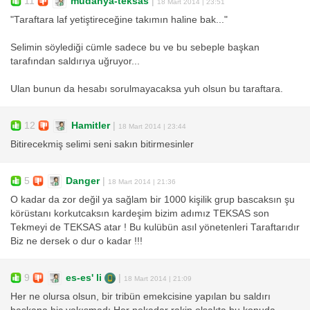
11
mudanya-teksas
|
18 Mart 2014 | 23:51
"Taraftara laf yetiştireceğine takımın haline bak..."
Selimin söylediği cümle sadece bu ve bu sebeple başkan
tarafından saldırıya uğruyor...
Ulan bunun da hesabı sorulmayacaksa yuh olsun bu taraftara.
12
Hamitler
|
18 Mart 2014 | 23:44
Bitirecekmiş selimi seni sakın bitirmesinler
5
Danger
|
18 Mart 2014 | 21:36
O kadar da zor değil ya sağlam bir 1000 kişilik grup bascaksın şu
körüstanı korkutcaksın kardeşim bizim adımız TEKSAS son
Tekmeyi de TEKSAS atar ! Bu kulübün asıl yönetenleri Taraftarıdır
Biz ne dersek o dur o kadar !!!
9
es-es' li
|
18 Mart 2014 | 21:09
Her ne olursa olsun, bir tribün emekcisine yapılan bu saldırı