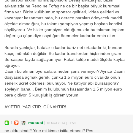
Bursaspor takımı forma sponsoru Besaş arkadaşlar. Bizim
arkamızda ne Reno ne Tofaş ne de bir başka büyük kurumsal
firma var. Bizim kulübümüz sponsor gelirleri, iddaa gelirleri vs
kazanıyor kazanmasınıda, bu derece paraları ödeyecek maddi
ölçekte olmadığını, bu takımı şampiyon yapmış başkan kendisi
söylüyordu. Ve bizler şampiyon olduğumuzda bu takımın toplam
değeri şu çöpe diye saydığım ödemeler kadardır emin olun.
Burada yanlışlar, hatalar o kadar bariz net ortadadır ki, bundan
kaçış mümkün değildir. Bu kadar transferden hiçbirinden gram
Bursaspor fayda sağlayamıyor. Fakat kulüp maddi ölçüde kayba
uğruyor.
Daum bu alınan oyunculara neden şans vermiyor? Ayrıca Daum
dosyasıda açmak gerek, çünkü 1.5 milyon euro civarıda onun
senelik ücret ödemesi bulunuyor. Ne katıyor abi Bursaspora?
söyleyin bana... Benim kulübümün kasasından 1.5 milyon euro
para gidiyor, 5 kuruşluk iş göremiyorum.
AYIPTIR. YAZIKTIR. GÜNAHTIR!
1
mususi
|
18 Mart 2014 | 01:53
ne oldu simdi? Yine mi kimse istifa etmedi? Pes.