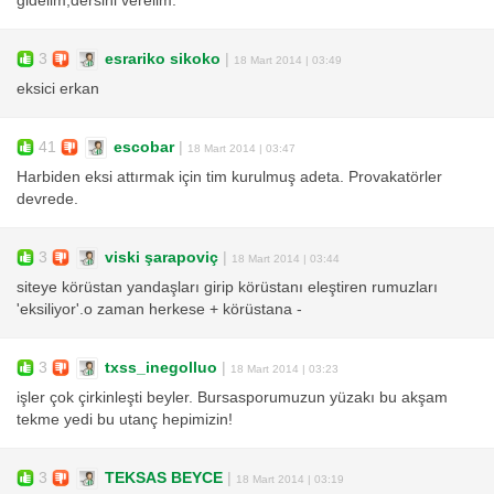
gidelim,dersini verelim.
3
esrariko sikoko
|
18 Mart 2014 | 03:49
eksici erkan
41
escobar
|
18 Mart 2014 | 03:47
Harbiden eksi attırmak için tim kurulmuş adeta. Provakatörler
devrede.
3
viski şarapoviç
|
18 Mart 2014 | 03:44
siteye körüstan yandaşları girip körüstanı eleştiren rumuzları
'eksiliyor'.o zaman herkese + körüstana -
3
txss_inegolluo
|
18 Mart 2014 | 03:23
işler çok çirkinleşti beyler. Bursasporumuzun yüzakı bu akşam
tekme yedi bu utanç hepimizin!
3
TEKSAS BEYCE
|
18 Mart 2014 | 03:19