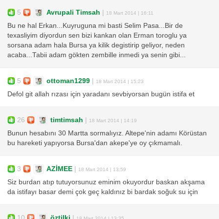
5
Avrupali Timsah
|
18 Mart 2014 | 16:11
Bu ne hal Erkan...Kuyruguna mi basti Selim Pasa...Bir de
texasliyim diyordun sen bizi kankan olan Erman toroglu ya
sorsana adam hala Bursa ya kilik degistirip geliyor, neden
acaba...Tabii adam gökten zembille inmedi ya senin gibi...
5
ottoman1299
|
18 Mart 2014 | 15:23
Defol git allah rızası için yaradanı sevbiyorsan bugün istifa et
26
timtimsah
|
18 Mart 2014 | 14:19
Bunun hesabını 30 Martta sormalıyız. Altepe'nin adamı Körüstan
bu hareketi yapıyorsa Bursa'dan akepe'ye oy çıkmamalı.
3
AZİMEE
|
18 Mart 2014 | 13:59
Siz burdan atıp tutuyorsunuz eminim okuyordur baskan akşama
da istifayı basar demi çok geç kaldınız bi bardak soğuk su için
10
öztilki
|
18 Mart 2014 | 13:35