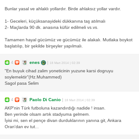
Bunlar yasal ve ahlaklı yollardır. Birde ahlaksız yollar vardır.
1- Geceleri, küçüksanayideki dükkanına taş atılmalı
2- Maçlarda 90 dk. anasına küfür edilmeli vs.vs.
Tamamen hayal gücümüz ve gücümüz ile alakalı. Mutlaka boykot
başlatılıp, bir şekilde birşeyler yapılmalı.
4
enes
|
18 Mart 2014 | 02:39
"En buyuk cihad zalim yoneticinin yuzune karsi dogruyu
soylemektir"(Hz.Muhammed)
Sagol pasa Selim
4
Paolo Di Canio
|
18 Mart 2014 | 02:39
AKP'nin Türk futboluna kazandırdığı nadide ! insan.
Ben yerinde olsam artık stadyuma gelmem.
İyisi mi, sen el pençe divan durduklarının yanına git, Ankara
Oran'dan ev tut...