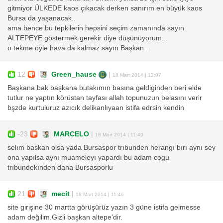
gitmiyor ÜLKEDE kaos çıkacak derken sanırım en büyük kaos
Bursa da yaşanacak..
ama bence bu tepkilerin hepsini seçim zamanında sayın
ALTEPEYE göstermek gerekir diye düşünüyorum...
o tekme öyle hava da kalmaz sayın Başkan ...
12
Green_hause
|
18 Mart 2014 | 12:07
Başkana bak başkana butakımın basına geldiginden beri elde
tutlur ne yaptın körüstan tayfası allah topunuzun belasını verir
bşzde kurtuluruz azıcık delikanlıyaan istifa edrsin kendin
-23
MARCELO
|
18 Mart 2014 | 11:49
selım baskan olsa yada Bursaspor trıbunden herangı bırı aynı sey
ona yapılsa aynı muameleyı yapardı bu adam cogu
trıbundekınden daha Bursasporlu
21
mecit
|
18 Mart 2014 | 11:46
site girişine 30 martta görüşürüz yazın 3 güne istifa gelmesse
adam değilim.Gizli başkan altepe'dir.