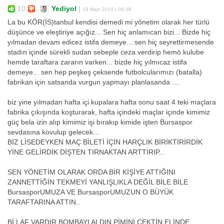
10
Yediyol
|
18 Mart 2014 | 09:38
La bu KÖR(İS)tanbul kendisi demedi mi yönetim olarak her türlü
düşünce ve eleştiriye açığız... Sen hiç anlamıcan bizi... Bizde hiç
yılmadan devam edicez istifa demeye... sen hiç seyrettirmesende
stadın içinde sürekli sudan sebeple ceza verdirip hemö kulube
hemde taraftara zararın varken... bizde hiç yılmıcaz istifa
demeye... sen hep peşkeş çeksende futbolcularımızı (batalla)
fabrikan için satsanda vurgun yapmayı planlasanda ....
biz yine yılmadan hafta içi kupalara hafta sonu saat 4 teki maçlara
fabrika çıkışında koşturarak, hafta içindeki maçlar içinde kimimiz
güç bela izin alıp kimimiz işi bırakıp kimide işten Bursaspor
sevdasına kovulup gelecek...
BİZ LİSEDEYKEN MAÇ BİLETİ İÇİN HARÇLIK BİRİKTİRİRDİK
YİNE GELİRDİK DİŞTEN TIRNAKTAN ARTTIRIP...
SEN YÖNETİM OLARAK ORDA BİR KİŞİYE ATTIĞINI
ZANNETTİĞİN TEKMEYİ YANLIŞLIKLA DEĞİL BİLE BİLE
BursasporUMUZA VE BursasporUMUZUN O BÜYÜK
TARAFTARINA ATTIN..
Bİ LAF VARDIR BOMBAYI ALDIN PİMİNİ ÇEKTİN ELİNDE