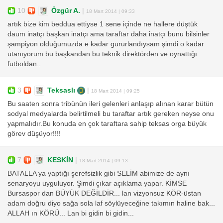
10
Özgür A.
|
18 Mart 2014 | 09:33
artık bize kim beddua ettiyse 1 sene içinde ne hallere düştük
daum inatçı başkan inatçı ama taraftar daha inatçı bunu bilsinler
şampiyon olduğumuzda e kadar gururlandıysam şimdi o kadar
utanıyorum bu başkandan bu teknik direktörden ve oynattığı
futboldan..
3
Teksaslı
|
18 Mart 2014 | 09:25
Bu saaten sonra tribünün ileri gelenleri anlaşıp alınan karar bütün
sodyal medyalarda belirtilmeli bu taraftar artık gereken neyse onu
yapmalıdır.Bu konuda en çok taraftara sahip teksas orga büyük
görev düşüyor!!!!
7
KESKİN
|
18 Mart 2014 | 09:13
BATALLA ya yaptığı şerefsizlik gibi SELİM abimize de aynı
senaryoyu uyguluyor. Şimdi çıkar açıklama yapar. KİMSE
Bursaspor dan BÜYÜK DEĞİLDİR... lan vizyonsuz KÖR-üstan
adam doğru diyo sağa sola laf söylüyeceğine takımın haline bak...
ALLAH ın KÖRÜ... Lan bi gidin bi gidin...