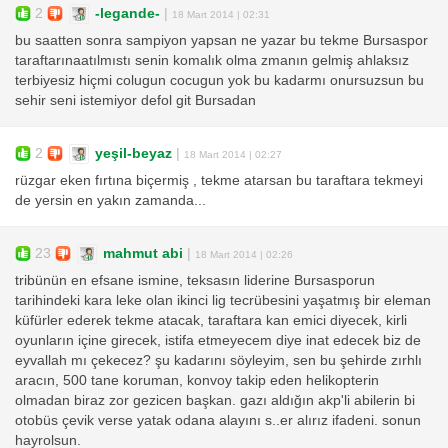
2
-legande-
|
18 Mart 2014 | 02:31
bu saatten sonra sampiyon yapsan ne yazar bu tekme Bursaspor
taraftarınaatılmıstı senin komalık olma zmanın gelmiş ahlaksız
terbiyesiz hiçmi colugun cocugun yok bu kadarmı onursuzsun bu
sehir seni istemiyor defol git Bursadan
2
yeşil-beyaz
|
18 Mart 2014 | 02:27
rüzgar eken fırtına biçermiş , tekme atarsan bu taraftara tekmeyi
de yersin en yakın zamanda...
23
mahmut abi
|
18 Mart 2014 | 02:26
tribünün en efsane ismine, teksasın liderine Bursasporun
tarihindeki kara leke olan ikinci lig tecrübesini yaşatmış bir eleman
küfürler ederek tekme atacak, taraftara kan emici diyecek, kirli
oyunların içine girecek, istifa etmeyecem diye inat edecek biz de
eyvallah mı çekecez? şu kadarını söyleyim, sen bu şehirde zırhlı
aracın, 500 tane koruman, konvoy takip eden helikopterin
olmadan biraz zor gezicen başkan. gazı aldığın akp'li abilerin bi
otobüs çevik verse yatak odana alayını s..er alırız ifadeni. sonun
hayrolsun.