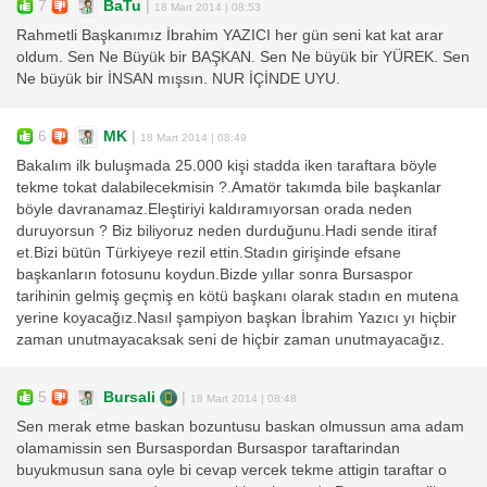
7
BaTu
|
18 Mart 2014 | 08:53
Rahmetli Başkanımız İbrahim YAZICI her gün seni kat kat arar
oldum. Sen Ne Büyük bir BAŞKAN. Sen Ne büyük bir YÜREK. Sen
Ne büyük bir İNSAN mışsın. NUR İÇİNDE UYU.
6
MK
|
18 Mart 2014 | 08:49
Bakalım ilk buluşmada 25.000 kişi stadda iken taraftara böyle
tekme tokat dalabilecekmisin ?.Amatör takımda bile başkanlar
böyle davranamaz.Eleştiriyi kaldıramıyorsan orada neden
duruyorsun ? Biz biliyoruz neden durduğunu.Hadi sende itiraf
et.Bizi bütün Türkiyeye rezil ettin.Stadın girişinde efsane
başkanların fotosunu koydun.Bizde yıllar sonra Bursaspor
tarihinin gelmiş geçmiş en kötü başkanı olarak stadın en mutena
yerine koyacağız.Nasıl şampiyon başkan İbrahim Yazıcı yı hiçbir
zaman unutmayacaksak seni de hiçbir zaman unutmayacağız.
5
Bursali
|
18 Mart 2014 | 08:48
Sen merak etme baskan bozuntusu baskan olmussun ama adam
olamamissin sen Bursaspordan Bursaspor taraftarindan
buyukmusun sana oyle bi cevap vercek tekme attigin taraftar o