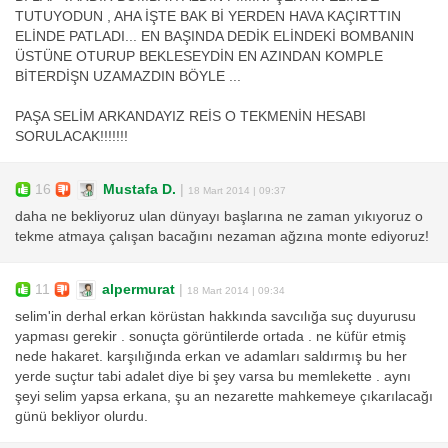
TUTUYODUN , AHA İŞTE BAK Bİ YERDEN HAVA KAÇIRTTIN
ELİNDE PATLADI... EN BAŞINDA DEDİK ELİNDEKİ BOMBANIN
ÜSTÜNE OTURUP BEKLESEYDİN EN AZINDAN KOMPLE
BİTERDİŞN UZAMAZDIN BÖYLE ...
PAŞA SELİM ARKANDAYIZ REİS O TEKMENİN HESABI
SORULACAK!!!!!!!
16
Mustafa D.
|
18 Mart 2014 | 09:37
daha ne bekliyoruz ulan dünyayı başlarına ne zaman yıkıyoruz o
tekme atmaya çalışan bacağını nezaman ağzına monte ediyoruz!
11
alpermurat
|
18 Mart 2014 | 09:34
selim'in derhal erkan körüstan hakkında savcılığa suç duyurusu
yapması gerekir . sonuçta görüntilerde ortada . ne küfür etmiş
nede hakaret. karşılığında erkan ve adamları saldırmış bu her
yerde suçtur tabi adalet diye bi şey varsa bu memlekette . aynı
şeyi selim yapsa erkana, şu an nezarette mahkemeye çıkarılacağı
günü bekliyor olurdu.