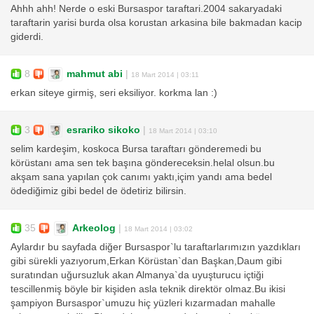
Ahhh ahh! Nerde o eski Bursaspor taraftari.2004 sakaryadaki
taraftarin yarisi burda olsa korustan arkasina bile bakmadan kacip
giderdi.
8
mahmut abi
|
18 Mart 2014 | 03:11
erkan siteye girmiş, seri eksiliyor. korkma lan :)
3
esrariko sikoko
|
18 Mart 2014 | 03:10
selim kardeşim, koskoca Bursa taraftarı gönderemedi bu
körüstanı ama sen tek başına göndereceksin.helal olsun.bu
akşam sana yapılan çok canımı yaktı,içim yandı ama bedel
ödediğimiz gibi bedel de ödetiriz bilirsin.
35
Arkeolog
|
18 Mart 2014 | 03:02
Aylardır bu sayfada diğer Bursaspor`lu taraftarlarımızın yazdıkları
gibi sürekli yazıyorum,Erkan Körüstan`dan Başkan,Daum gibi
suratından uğursuzluk akan Almanya`da uyuşturucu içtiği
tescillenmiş böyle bir kişiden asla teknik direktör olmaz.Bu ikisi
şampiyon Bursaspor`umuzu hiç yüzleri kızarmadan mahalle