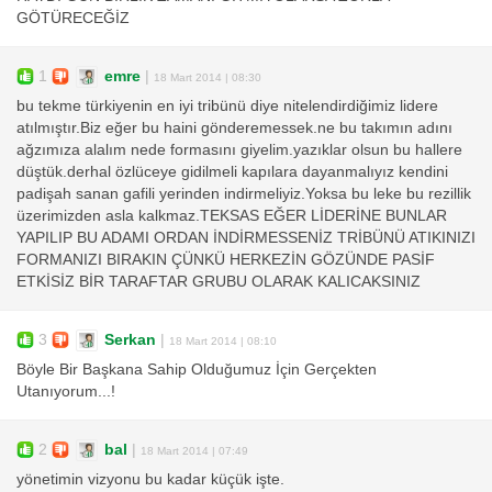
GÖTÜRECEĞİZ
1
emre
|
18 Mart 2014 | 08:30
bu tekme türkiyenin en iyi tribünü diye nitelendirdiğimiz lidere
atılmıştır.Biz eğer bu haini gönderemessek.ne bu takımın adını
ağzımıza alalım nede formasını giyelim.yazıklar olsun bu hallere
düştük.derhal özlüceye gidilmeli kapılara dayanmalıyız kendini
padişah sanan gafili yerinden indirmeliyiz.Yoksa bu leke bu rezillik
üzerimizden asla kalkmaz.TEKSAS EĞER LİDERİNE BUNLAR
YAPILIP BU ADAMI ORDAN İNDİRMESSENİZ TRİBÜNÜ ATIKINIZI
FORMANIZI BIRAKIN ÇÜNKÜ HERKEZİN GÖZÜNDE PASİF
ETKİSİZ BİR TARAFTAR GRUBU OLARAK KALICAKSINIZ
3
Serkan
|
18 Mart 2014 | 08:10
Böyle Bir Başkana Sahip Olduğumuz İçin Gerçekten
Utanıyorum...!
2
bal
|
18 Mart 2014 | 07:49
yönetimin vizyonu bu kadar küçük işte.