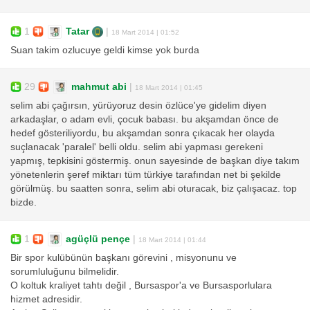
1
Tatar
|
18 Mart 2014 | 01:52
Suan takim ozlucuye geldi kimse yok burda
29
mahmut abi
|
18 Mart 2014 | 01:45
selim abi çağırsın, yürüyoruz desin özlüce'ye gidelim diyen
arkadaşlar, o adam evli, çocuk babası. bu akşamdan önce de
hedef gösteriliyordu, bu akşamdan sonra çıkacak her olayda
suçlanacak 'paralel' belli oldu. selim abi yapması gerekeni
yapmış, tepkisini göstermiş. onun sayesinde de başkan diye takım
yönetenlerin şeref miktarı tüm türkiye tarafından net bi şekilde
görülmüş. bu saatten sonra, selim abi oturacak, biz çalışacaz. top
bizde.
1
agüçlü pençe
|
18 Mart 2014 | 01:44
Bir spor kulübünün başkanı görevini , misyonunu ve
sorumluluğunu bilmelidir.
O koltuk kraliyet tahtı değil , Bursaspor'a ve Bursasporlulara
hizmet adresidir.