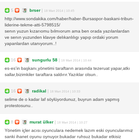
5
brser
|
18 Mart 2014 | 10:45
http://www.sondakika.com/haber/haber-Bursaspor-baskani-tribun-
liderine-tekme-atti-5798515/
senın yuzun kızarıomu bılmıorum ama ben orada yazılanlardan
ve senın yuzunden klavye delıkanlılıgı yapıp ordaki yorum
yapanlardan utanıyorum..!
16
sungurlu 58
|
18 Mart 2014 | 10:44
es-es'in başkanı,yönetimi taraftarın arasında tezeruat yapar,atkı
sallar,bizimkiler taraftara saldırır.Yazıklar olsun..
16
radikal
|
18 Mart 2014 | 10:33
selime de o kadar laf söylüyordunuz, buyrun adam yapmış
protestosunu..
8
murat ülker
|
18 Mart 2014 | 10:27
Yönetim içler acısı.oyunculara nedemek lazım eski oyuncularımız
sanki ihanet oyunu oynuyor.bukadar ruhsuz bukadar etkisiz