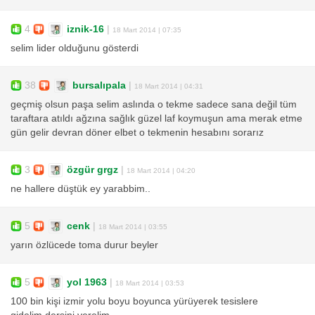
4
iznik-16
|
18 Mart 2014 | 07:35
selim lider olduğunu gösterdi
38
bursalıpala
|
18 Mart 2014 | 04:31
geçmiş olsun paşa selim aslında o tekme sadece sana değil tüm
taraftara atıldı ağzına sağlık güzel laf koymuşun ama merak etme
gün gelir devran döner elbet o tekmenin hesabını sorarız
3
özgür grgz
|
18 Mart 2014 | 04:20
ne hallere düştük ey yarabbim..
5
cenk
|
18 Mart 2014 | 03:55
yarın özlücede toma durur beyler
5
yol 1963
|
18 Mart 2014 | 03:53
100 bin kişi izmir yolu boyu boyunca yürüyerek tesislere