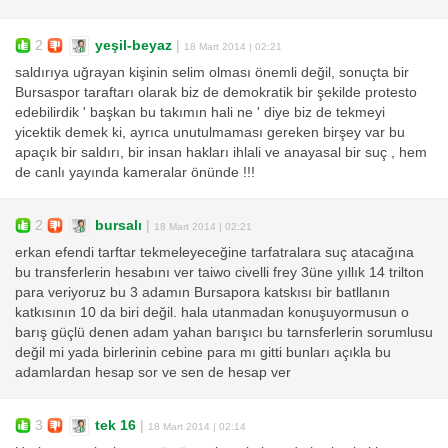
2
yeşil-beyaz
|
18 Mart 2014 | 02:21
saldırıya uğrayan kişinin selim olması önemli değil, sonuçta bir
Bursaspor taraftarı olarak biz de demokratik bir şekilde protesto
edebilirdik ' başkan bu takımın hali ne ' diye biz de tekmeyi
yicektik demek ki, ayrıca unutulmaması gereken birşey var bu
apaçık bir saldırı, bir insan hakları ihlali ve anayasal bir suç , hem
de canlı yayında kameralar önünde !!!
2
bursalı
|
18 Mart 2014 | 02:21
erkan efendi tarftar tekmeleyeceğine tarfatralara suç atacağına
bu transferlerin hesabını ver taiwo civelli frey 3üne yıllık 14 trilton
para veriyoruz bu 3 adamın Bursapora katskısı bir batllanın
katkısının 10 da biri değil. hala utanmadan konuşuyormusun o
barış güçlü denen adam yahan barışıcı bu tarnsferlerin sorumlusu
değil mi yada birlerinin cebine para mı gitti bunları açıkla bu
adamlardan hesap sor ve sen de hesap ver
3
tek 16
|
18 Mart 2014 | 02:14