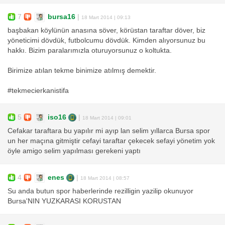
7
bursa16
|
18 Mart 2014 | 09:13
başbakan köylünün anasına söver, körüstan taraftar döver, biz
yöneticimi dövdük, futbolcumu dövdük. Kimden alıyorsunuz bu
hakkı. Bizim paralarımızla oturuyorsunuz o koltukta.
Birimize atılan tekme binimize atılmış demektir.
#tekmecierkanistifa
5
iso16
|
18 Mart 2014 | 09:01
Cefakar taraftara bu yapılır mi ayıp lan selim yıllarca Bursa spor
un her maçına gitmiştir cefayi taraftar çekecek sefayi yönetim yok
öyle amigo selim yapılması gerekeni yaptı
4
enes
|
18 Mart 2014 | 08:57
Su anda butun spor haberlerinde rezilligin yazilip okunuyor
Bursa'NIN YUZKARASI KORUSTAN