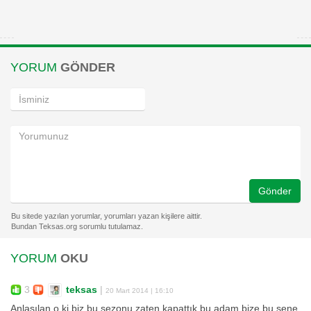
YORUM
GÖNDER
Gönder
YORUM
OKU
3
teksas
|
20 Mart 2014 | 16:10
Anlaşılan o ki biz bu sezonu zaten kapattık bu adam bize bu sene