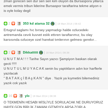
zman gorecen sen dur sen sen kim oluyon da Bursaspora yillarca
emek vermis tribun liderine Bursaspor taraftarina tekme atiyon o
is oyle kolay degil
2
353 kd atarsa 32
|
18 Mart 2014 | 08:42
Ertugrul saglamı hıc bırsey yapmadıgı halde ozlucedekı
antremanda cevık kuvvet eslık ettıren taraftarımız, bu olay
karsısında ozluceye ozel harekat tımlerının gelmesı gerekır...
2
Dikkattttt
|
18 Mart 2014 | 08:36
U N U T M A ! ! ! Tarihe Sayın yazıcı Şampiyon baskan olarak
gecti !!!!!
U N U T U L M U Y A C A K senin bu yaptıkların adın kor harflerle
yazılacak
" B A T A K ç İ B A ş K A N " diye . Yazık ya kıymetini bilemediniz
yazık cok yazık
16
ylc
|
18 Mart 2014 | 08:36
O TEKMENİN HESABI MİSLİYLE SORULACAK NE DURUYORUZ
HAYDİ GÜN BİRLİK ZAMANI GİTMİYOLARSA ZORLA