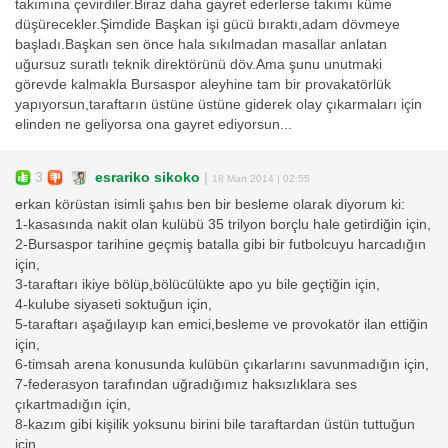
takımına çevirdiler.Biraz daha gayret ederlerse takımı küme
düşürecekler.Şimdide Başkan işi gücü bıraktı,adam dövmeye
başladı.Başkan sen önce hala sıkılmadan masallar anlatan
uğursuz suratlı teknik direktörünü döv.Ama şunu unutmaki
görevde kalmakla Bursaspor aleyhine tam bir provakatörlük
yapıyorsun,taraftarın üstüne üstüne giderek olay çıkarmaları için
elinden ne geliyorsa ona gayret ediyorsun...
3
esrariko sikoko
|
18 Mart 2014 | 02:55
erkan körüstan isimli şahıs ben bir besleme olarak diyorum ki:
1-kasasında nakit olan kulübü 35 trilyon borçlu hale getirdiğin için,
2-Bursaspor tarihine geçmiş batalla gibi bir futbolcuyu harcadığın
için,
3-taraftarı ikiye bölüp,bölücülükte apo yu bile geçtiğin için,
4-kulube siyaseti soktuğun için,
5-taraftarı aşağılayıp kan emici,besleme ve provokatör ilan ettiğin
için,
6-timsah arena konusunda kulübün çıkarlarını savunmadığın için,
7-federasyon tarafından uğradığımız haksızlıklara ses
çıkartmadığın için,
8-kazım gibi kişilik yoksunu birini bile taraftardan üstün tuttuğun
için,