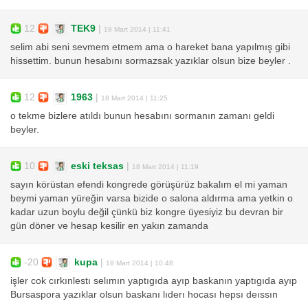
12
TEK9
|
18 Mart 2014 | 11:41
selim abi seni sevmem etmem ama o hareket bana yapılmış gibi
hissettim. bunun hesabını sormazsak yazıklar olsun bize beyler .
12
1963
|
18 Mart 2014 | 11:25
o tekme bizlere atıldı bunun hesabını sormanın zamanı geldi
beyler.
10
eski teksas
|
18 Mart 2014 | 11:19
sayın körüstan efendi kongrede görüşürüz bakalım el mi yaman
beymi yaman yüreğin varsa bizide o salona aldırma ama yetkin o
kadar uzun boylu değil çünkü biz kongre üyesiyiz bu devran bir
gün döner ve hesap kesilir en yakın zamanda
-20
kupa
|
18 Mart 2014 | 10:48
işler cok cırkınlestı selımın yaptıgıda ayıp baskanın yaptıgıda ayıp
Bursaspora yazıklar olsun baskanı lıderı hocası hepsı deıssın