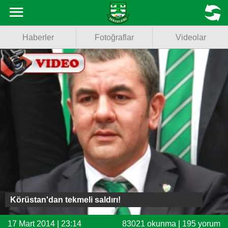
Haberler
MENU
Haberler
Fotoğraflar
Videolar
Fotoğraflar
Videolar
Basketbol
Voleybol
Puan Durumu
Fikstür
Facebook
Körüstan'dan tekmeli saldırı!
Twitter
17 Mart 2014 | 23:14
83021 okunma | 195 yorum