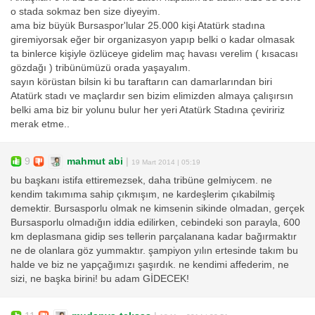
o stada sokmaz ben size diyeyim.
ama biz büyük Bursaspor'lular 25.000 kişi Atatürk stadına
giremiyorsak eğer bir organizasyon yapıp belki o kadar olmasak
ta binlerce kişiyle özlüceye gidelim maç havası verelim ( kısacası
gözdağı ) tribünümüzü orada yaşayalım.
sayın körüstan bilsin ki bu taraftarın can damarlarından biri
Atatürk stadı ve maçlardır sen bizim elimizden almaya çalışırsın
belki ama biz bir yolunu bulur her yeri Atatürk Stadına çeviririz
merak etme..
9
mahmut abi
|
19 Mart 2014 | 05:19
bu başkanı istifa ettiremezsek, daha tribüne gelmiycem. ne
kendim takımıma sahip çıkmışım, ne kardeşlerim çıkabilmiş
demektir. Bursasporlu olmak ne kimsenin sikinde olmadan, gerçek
Bursasporlu olmadığın iddia edilirken, cebindeki son parayla, 600
km deplasmana gidip ses tellerin parçalanana kadar bağırmaktır
ne de olanlara göz yummaktır. şampiyon yılın ertesinde takım bu
halde ve biz ne yapçağımızı şaşırdık. ne kendimi affederim, ne
sizi, ne başka birini! bu adam GİDECEK!