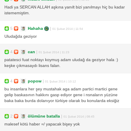
Hadi ya SERCAN ALLAH aşkına yanılt bizi yanılmayı hiç bu kadar
istememiştim.
5
Hahaha
|
01 Şubat 2014 | 11:54
Uludağda geziyor
4
can
|
01 Şubat 2014 | 11:23
patatesci fuat noktayı koymuş adam uludağ da geziyor hala :)
keşke çıkmasaydı lisans falan.
4
popow
|
01 Şubat 2014 | 10:12
bu insanlara her şey mustahak aga adam partici martici gene
gelip baskasının hakkını gasp ediyor gene i nsnaların yüzüne
baka baka burda dolanıyor türkiye olarak bu konularda eksiğiz
2
ölümüne batalla
|
01 Şubat 2014 | 08:45
malesef kötü haber =/ yapacak bişey yok