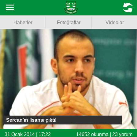
Haberler
MENU
Haberler
Fotoğraflar
Videolar
Fotoğraflar
Videolar
Basketbol
Voleybol
Puan Durumu
Fikstür
Facebook
Sercan'ın lisansı çıktı!
Twitter
31 Ocak 2014 | 17:22
14652 okunma | 23 yorum