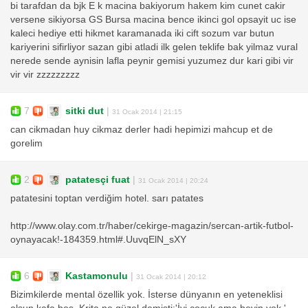
bi tarafdan da bjk E k macina bakiyorum hakem kim cunet cakir
versene sikiyorsa GS Bursa macina bence ikinci gol opsayit uc ise
kaleci hediye etti hikmet karamanada iki cift sozum var butun
kariyerini sifirliyor sazan gibi atladi ilk gelen teklife bak yilmaz vural
nerede sende aynisin lafla peynir gemisi yuzumez dur kari gibi vir
vir vir zzzzzzzzz
7
sitki dut
|
31 Ocak 2014 | 21:15
can cikmadan huy cikmaz derler hadi hepimizi mahcup et de
gorelim
2
patatesçi fuat
|
31 Ocak 2014 | 20:24
patatesini toptan verdiğim hotel. sarı patates
http://www.olay.com.tr/haber/cekirge-magazin/sercan-artik-futbol-
oynayacak!-184359.html#.UuvqElN_sXY
6
Kastamonulu
|
31 Ocak 2014 | 20:12
Bizimkilerde mental özellik yok. İsterse dünyanın en yeteneklisi