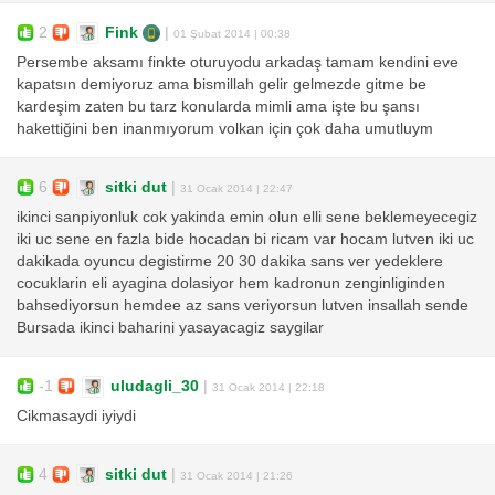
2
Fink
|
01 Şubat 2014 | 00:38
Persembe aksamı finkte oturuyodu arkadaş tamam kendini eve
kapatsın demiyoruz ama bismillah gelir gelmezde gitme be
kardeşim zaten bu tarz konularda mimli ama işte bu şansı
hakettiğini ben inanmıyorum volkan için çok daha umutluym
6
sitki dut
|
31 Ocak 2014 | 22:47
ikinci sanpiyonluk cok yakinda emin olun elli sene beklemeyecegiz
iki uc sene en fazla bide hocadan bi ricam var hocam lutven iki uc
dakikada oyuncu degistirme 20 30 dakika sans ver yedeklere
cocuklarin eli ayagina dolasiyor hem kadronun zenginliginden
bahsediyorsun hemdee az sans veriyorsun lutven insallah sende
Bursada ikinci baharini yasayacagiz saygilar
-1
uludagli_30
|
31 Ocak 2014 | 22:18
Cikmasaydi iyiydi
4
sitki dut
|
31 Ocak 2014 | 21:26