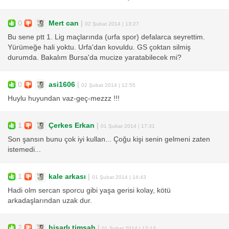
0
Mert can
|
02 Şubat 2014 | 13:27
Bu sene ptt 1. Lig maçlarında (urfa spor) defalarca seyrettim.
Yürümeğe hali yoktu. Urfa'dan kovuldu. GS çoktan silmiş
durumda. Bakalım Bursa'da mucize yaratabilecek mi?
0
asi1606
|
02 Şubat 2014 | 12:55
Huylu huyundan vaz-geç-mezzz !!!
1
Çerkes Erkan
|
01 Şubat 2014 | 17:31
Son şansın bunu çok iyi kullan... Çoğu kişi senin gelmeni zaten
istemedi...
1
kale arkası
|
01 Şubat 2014 | 14:43
Hadi olm sercan sporcu gibi yaşa gerisi kolay, kötü
arkadaşlarından uzak dur.
2
hisarlı timsah
|
01 Şubat 2014 | 12:13