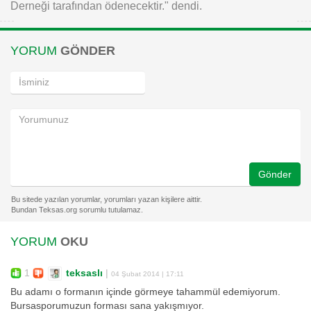
Derneği tarafından ödenecektir." dendi.
YORUM
GÖNDER
Gönder
YORUM
OKU
1
teksaslı
|
04 Şubat 2014 | 17:11
Bu adamı o formanın içinde görmeye tahammül edemiyorum.
Bursasporumuzun forması sana yakışmıyor.