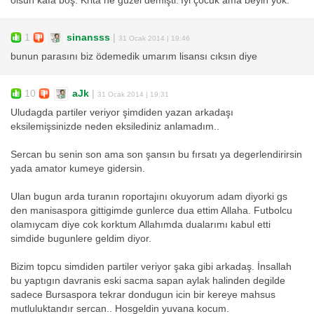
olsun kafa boş. Krita ne güzel demişti:'İyi çocuk ama beyin yok.'
1
sinansss
|
31 Ocak 2014 | 19:46
bunun parasını biz ödemedik umarım lisansı cıksın diye
10
aJk
|
31 Ocak 2014 | 19:31
Uludagda partiler veriyor şimdiden yazan arkadaşı
eksilemişsinizde neden eksilediniz anlamadım..
Sercan bu senin son ama son şansın bu fırsatı ya degerlendirirsin
yada amator kumeye gidersin.
Ulan bugun arda turanın roportajını okuyorum adam diyorki gs
den manisaspora gittigimde gunlerce dua ettim Allaha. Futbolcu
olamıycam diye cok korktum Allahımda dualarımı kabul etti
simdide bugunlere geldim diyor.
Bizim topcu simdiden partiler veriyor şaka gibi arkadaş. İnsallah
bu yaptıgın davranis eski sacma sapan aylak halinden degilde
sadece Bursaspora tekrar dondugun icin bir kereye mahsus
mutluluktandır sercan.. Hosgeldin yuvana kocum.