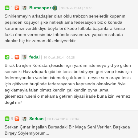
1
Bursaspor
|
30 Ocak 2014 | 10:40
Sinirlenmeyin arkadaşlar olan oldu trabzon senelerdir kupanın
peşinden koşuyor şike netleşti ama federasyon biz o konuda
kararımızı verdik diye böyle bi ülkede futbola başarılara kimse
fazla önem vermesin biz tribünde sovumuzu yapalım sahada
olanlar hiç bir zaman düzelmiyecrktir
1
fedai
|
30 Ocak 2014 | 09:28
Bırak bu işleri Körüstan,tesisler için yardım istemeye y.d ye giden
sensin ki Havuzlupark gibi bir tesisi belediyeye geri verip tesis için
federasyondan yardım istemek çok komik..neyse sen oraya tesis
için gittiysen bugünde federasyonun kapısında olmalıydın,öyle
açıklamayla falan olmaz,kendin çal kendin oyna..ama
gidemezsin,seni o makama getiren siyasi irade buna izin vermez
değil mi?
9
Serkan
|
30 Ocak 2014 | 08:34
Serkan Çınar İnşallah Bursadaki Bir Maça Seni Verirler. Başkada
Birşey Söylemiyorum...