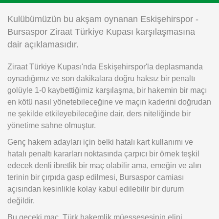
Instagram
Kulübümüzün bu akşam oynanan Eskişehirspor -
Bursaspor Ziraat Türkiye Kupası karşılaşmasına
Android
dair açıklamasıdır.
Ziraat Türkiye Kupası'nda Eskişehirspor'la deplasmanda
iOS
oynadığımız ve son dakikalara doğru haksız bir penaltı
golüyle 1-0 kaybettiğimiz karşılaşma, bir hakemin bir maçı
en kötü nasıl yönetebileceğine ve maçın kaderini doğrudan
ne şekilde etkileyebileceğine dair, ders niteliğinde bir
yönetime sahne olmuştur.
Genç hakem adayları için belki hatalı kart kullanımı ve
hatalı penaltı kararları noktasında çarpıcı bir örnek teşkil
edecek denli ibretlik bir maç olabilir ama, emeğin ve alın
terinin bir çırpıda gasp edilmesi, Bursaspor camiası
açısından kesinlikle kolay kabul edilebilir bir durum
değildir.
Bu geceki maç, Türk hakemlik müessesesinin elini