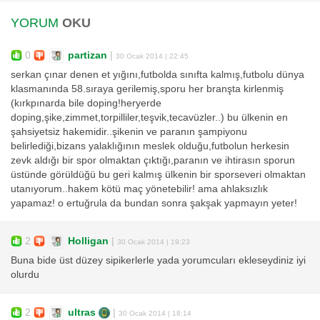
YORUM
OKU
0
partizan
|
30 Ocak 2014 | 22:45
serkan çınar denen et yığını,futbolda sınıfta kalmış,futbolu dünya
klasmanında 58.sıraya gerilemiş,sporu her branşta kirlenmiş
(kırkpınarda bile doping!heryerde
doping,şike,zimmet,torpilliler,teşvik,tecavüzler..) bu ülkenin en
şahsiyetsiz hakemidir..şikenin ve paranın şampiyonu
belirlediği,bizans yalaklığının meslek olduğu,futbolun herkesin
zevk aldığı bir spor olmaktan çıktığı,paranın ve ihtirasın sporun
üstünde görüldüğü bu geri kalmış ülkenin bir sporseveri olmaktan
utanıyorum..hakem kötü maç yönetebilir! ama ahlaksızlık
yapamaz! o ertuğrula da bundan sonra şakşak yapmayın yeter!
2
Holligan
|
30 Ocak 2014 | 19:23
Buna bide üst düzey sipikerlerle yada yorumcuları ekleseydiniz iyi
olurdu
2
ultras
|
30 Ocak 2014 | 18:14