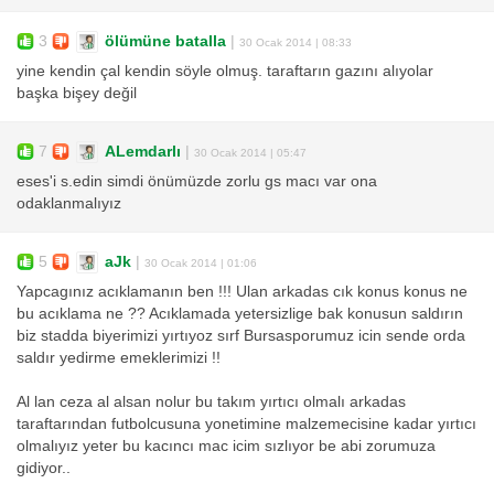
3
ölümüne batalla
|
30 Ocak 2014 | 08:33
yine kendin çal kendin söyle olmuş. taraftarın gazını alıyolar
başka bişey değil
7
ALemdarlı
|
30 Ocak 2014 | 05:47
eses'i s.edin simdi önümüzde zorlu gs macı var ona
odaklanmalıyız
5
aJk
|
30 Ocak 2014 | 01:06
Yapcagınız acıklamanın ben !!! Ulan arkadas cık konus konus ne
bu acıklama ne ?? Acıklamada yetersizlige bak konusun saldırın
biz stadda biyerimizi yırtıyoz sırf Bursasporumuz icin sende orda
saldır yedirme emeklerimizi !!
Al lan ceza al alsan nolur bu takım yırtıcı olmalı arkadas
taraftarından futbolcusuna yonetimine malzemecisine kadar yırtıcı
olmalıyız yeter bu kacıncı mac icim sızlıyor be abi zorumuza
gidiyor..