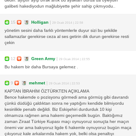
dedin. ayıptır ayıp bırak artık bu ayakları burda da öyleydin
galibeti hakediyodun mağlubiyette şehir sahip çıkmıyodu..
15
Holligan
|
29 Ocak 2014 | 22:58
yönetim sesini daha farklı yöntemlerle duyur sizi bu şekilde
sallamazlar gerekirse ceza al ses getirin dik durun gerekirse resti
çekin
12
Green Army
|
29 Ocak 2014 | 22:55
Bu hakem bir daha Bursaya gelemez .
9
mehmet
|
29 Ocak 2014 | 22:53
KAPTAN İBRAHİM ÖZTÜRKTEN AÇIKLAMA
Bence hakemde o pozisyonu görmedi ama görmüş gibi davrandı
çünkü düdüğü çaldıktan sonra ne yaptığını kendide bilmiyordu
kesinlikle penaltı değildi. Biz Eskişehiri durdurduk 10 kişi
olmamıza rağmen ama hakemi geçemedik bugün. Baktığımız
zaman Ziraat Türkiye Kupası maçı oynuyoruz sonuçta her maçın
önemi var ama bakıyoruz ligde 6 hakemle oynuyoruz bugün maça
çıkıyoruz kale arkalarında hakem yok, belki olsa penaltıyı