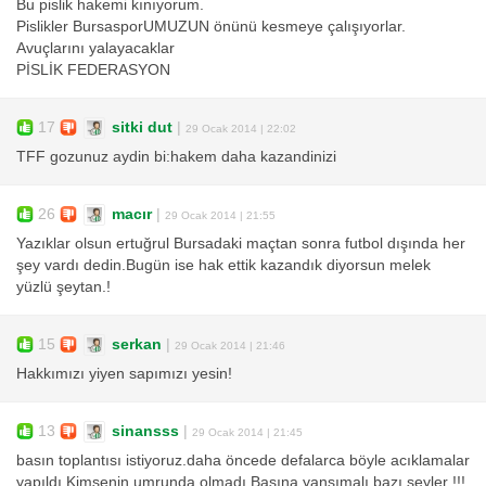
Bu pislik hakemi kınıyorum.
Pislikler BursasporUMUZUN önünü kesmeye çalışıyorlar.
Avuçlarını yalayacaklar
PİSLİK FEDERASYON
17
sitki dut
|
29 Ocak 2014 | 22:02
TFF gozunuz aydin bi:hakem daha kazandinizi
26
macır
|
29 Ocak 2014 | 21:55
Yazıklar olsun ertuğrul Bursadaki maçtan sonra futbol dışında her
şey vardı dedin.Bugün ise hak ettik kazandık diyorsun melek
yüzlü şeytan.!
15
serkan
|
29 Ocak 2014 | 21:46
Hakkımızı yiyen sapımızı yesin!
13
sinansss
|
29 Ocak 2014 | 21:45
basın toplantısı istiyoruz.daha öncede defalarca böyle acıklamalar
yapıldı.Kimsenin umrunda olmadı.Basına yansımalı bazı şeyler !!!