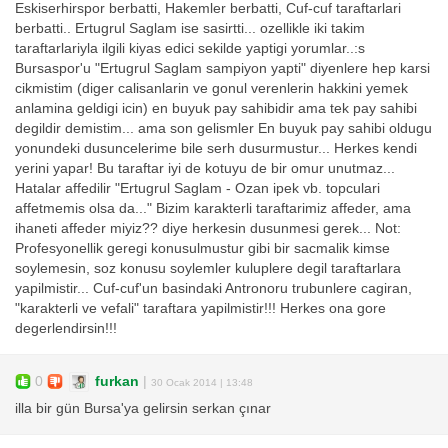
Eskiserhirspor berbatti, Hakemler berbatti, Cuf-cuf taraftarlari
berbatti.. Ertugrul Saglam ise sasirtti... ozellikle iki takim
taraftarlariyla ilgili kiyas edici sekilde yaptigi yorumlar..:s
Bursaspor'u "Ertugrul Saglam sampiyon yapti" diyenlere hep karsi
cikmistim (diger calisanlarin ve gonul verenlerin hakkini yemek
anlamina geldigi icin) en buyuk pay sahibidir ama tek pay sahibi
degildir demistim... ama son gelismler En buyuk pay sahibi oldugu
yonundeki dusuncelerime bile serh dusurmustur... Herkes kendi
yerini yapar! Bu taraftar iyi de kotuyu de bir omur unutmaz...
Hatalar affedilir "Ertugrul Saglam - Ozan ipek vb. topculari
affetmemis olsa da..." Bizim karakterli taraftarimiz affeder, ama
ihaneti affeder miyiz?? diye herkesin dusunmesi gerek... Not:
Profesyonellik geregi konusulmustur gibi bir sacmalik kimse
soylemesin, soz konusu soylemler kuluplere degil taraftarlara
yapilmistir... Cuf-cuf'un basindaki Antronoru trubunlere cagiran,
"karakterli ve vefali" taraftara yapilmistir!!! Herkes ona gore
degerlendirsin!!!
0
furkan
|
30 Ocak 2014 | 13:48
illa bir gün Bursa'ya gelirsin serkan çınar