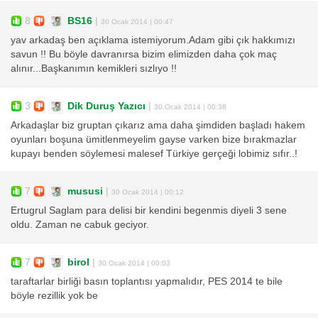
8
BS16
|
30 Ocak 2014 | 00:47
yav arkadaş ben açıklama istemiyorum.Adam gibi çık hakkımızı
savun !! Bu böyle davranırsa bizim elimizden daha çok maç
alınır...Başkanımın kemikleri sızlıyo !!
3
Dik Duruş Yazıcı
|
30 Ocak 2014 | 00:38
Arkadaşlar biz gruptan çıkarız ama daha şimdiden başladı hakem
oyunları boşuna ümitlenmeyelim gayse varken bize bırakmazlar
kupayı benden söylemesi malesef Türkiye gerçeği lobimiz sıfır..!
7
mususi
|
30 Ocak 2014 | 00:12
Ertugrul Saglam para delisi bir kendini begenmis diyeli 3 sene
oldu. Zaman ne cabuk geciyor.
7
birol
|
30 Ocak 2014 | 00:03
taraftarlar birliği basın toplantısı yapmalıdır, PES 2014 te bile
böyle rezillik yok be