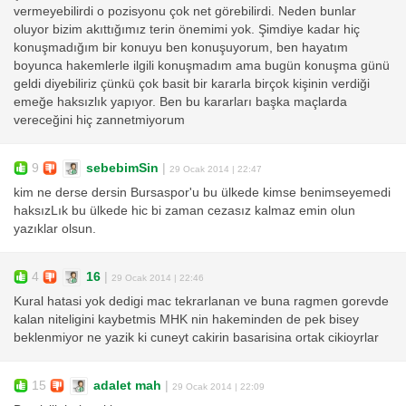
vermeyebilirdi o pozisyonu çok net görebilirdi. Neden bunlar
oluyor bizim akıttığımız terin önemimi yok. Şimdiye kadar hiç
konuşmadığım bir konuyu ben konuşuyorum, ben hayatım
boyunca hakemlerle ilgili konuşmadım ama bugün konuşma günü
geldi diyebiliriz çünkü çok basit bir kararla birçok kişinin verdiği
emeğe haksızlık yapıyor. Ben bu kararları başka maçlarda
vereceğini hiç zannetmiyorum
9
sebebimSin
|
29 Ocak 2014 | 22:47
kim ne derse dersin Bursaspor'u bu ülkede kimse benimseyemedi
haksızLık bu ülkede hic bi zaman cezasız kalmaz emin olun
yazıklar olsun.
4
16
|
29 Ocak 2014 | 22:46
Kural hatasi yok dedigi mac tekrarlanan ve buna ragmen gorevde
kalan niteligini kaybetmis MHK nin hakeminden de pek bisey
beklenmiyor ne yazik ki cuneyt cakirin basarisina ortak cikioyrlar
15
adalet mah
|
29 Ocak 2014 | 22:09