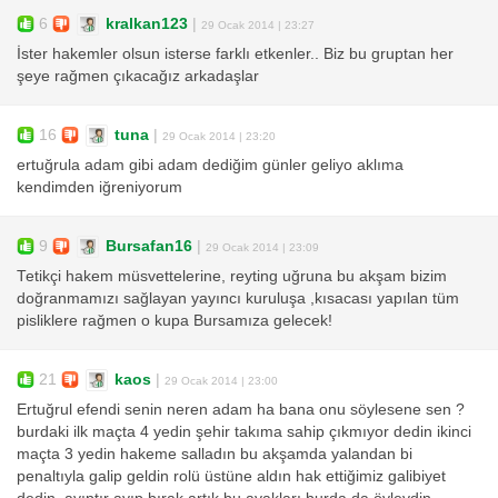
6
kralkan123
|
29 Ocak 2014 | 23:27
İster hakemler olsun isterse farklı etkenler.. Biz bu gruptan her
şeye rağmen çıkacağız arkadaşlar
16
tuna
|
29 Ocak 2014 | 23:20
ertuğrula adam gibi adam dediğim günler geliyo aklıma
kendimden iğreniyorum
9
Bursafan16
|
29 Ocak 2014 | 23:09
Tetikçi hakem müsvettelerine, reyting uğruna bu akşam bizim
doğranmamızı sağlayan yayıncı kuruluşa ,kısacası yapılan tüm
pisliklere rağmen o kupa Bursamıza gelecek!
21
kaos
|
29 Ocak 2014 | 23:00
Ertuğrul efendi senin neren adam ha bana onu söylesene sen ?
burdaki ilk maçta 4 yedin şehir takıma sahip çıkmıyor dedin ikinci
maçta 3 yedin hakeme salladın bu akşamda yalandan bi
penaltıyla galip geldin rolü üstüne aldın hak ettiğimiz galibiyet