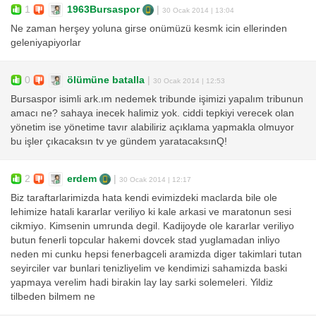
1
1963Bursaspor
|
30 Ocak 2014 | 13:04
Ne zaman herşey yoluna girse onümüzü kesmk icin ellerinden
geleniyapiyorlar
0
ölümüne batalla
|
30 Ocak 2014 | 12:53
Bursaspor isimli ark.ım nedemek tribunde işimizi yapalım tribunun
amacı ne? sahaya inecek halimiz yok. ciddi tepkiyi verecek olan
yönetim ise yönetime tavır alabiliriz açıklama yapmakla olmuyor
bu işler çıkacaksın tv ye gündem yaratacaksınQ!
2
erdem
|
30 Ocak 2014 | 12:17
Biz taraftarlarimizda hata kendi evimizdeki maclarda bile ole
lehimize hatali kararlar veriliyo ki kale arkasi ve maratonun sesi
cikmiyo. Kimsenin umrunda degil. Kadijoyde ole kararlar veriliyo
butun fenerli topcular hakemi dovcek stad yuglamadan inliyo
neden mi cunku hepsi fenerbagceli aramizda diger takimlari tutan
seyirciler var bunlari tenizliyelim ve kendimizi sahamizda baski
yapmaya verelim hadi birakin lay lay sarki solemeleri. Yildiz
tilbeden bilmem ne