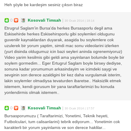
Heh şöyle be kardeşim sesiniz çıksın biraz
0
Kosovali Timsah
|
30 Ocak 2014 | 18:14
Etrugrul Saglam'in Bursa'da herkes Bursasporlu degil ama
Eskisehirde herkes Eskisehirsporlu gibi soylemleri oldugunu
guvenilir kaynaklardan duyarak, asagida bu soylemlere cok
uzulerek bir yorum yaptim, simdi mac sonu videolarini izlerken
(yurt disinda oldugumuz icin bazi seyleri aninda ogrenemiyoruz)
Video yarim kesilmis gibi geldi ama yayinlanan bolumde boyle bir
soylem gormedim... Eger Ertugrul Saglam boyle birsey dediyse,
sonuna kadar yorumumun arkasindayim ve icimdeki saygi ve
sevginin son derece azaldigini bir kez daha vurgulamak isterim,
lakin soylemler olmadiysa tevaturden ibaretse.. Haksizlik etmek
istemem, kendi gorusum bir yana taraftarlarimizi bu konuda
yonlendirmis olmak istemem..
0
Kosovali Timsah
|
30 Ocak 2014 | 17:57
Bursasporumuzu ( Taraftarimizi, Yonetimi, Teknik heyeti,
Futbolculari, tum calisanlarini) tebrik ediyorum... Yonetimin cok
karakterli bir yorum yayinlamis ve son derece haklilar...