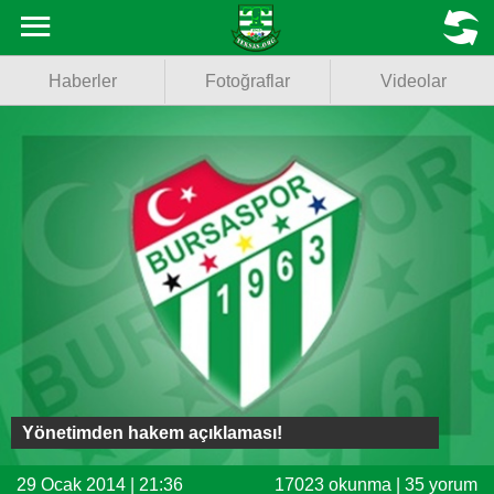
Haberler
MENU
Haberler
Fotoğraflar
Videolar
Fotoğraflar
Videolar
Basketbol
Voleybol
Puan Durumu
Fikstür
Facebook
Yönetimden hakem açıklaması!
Twitter
29 Ocak 2014 | 21:36
17023 okunma | 35 yorum