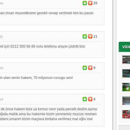
20
:49
n insan musvettesine gerekli cevap verilmeli kim bu paralı
21
:31
 için 0212 300 66 66 nolu telefonu arayın çıldırttı bizi
9
:26
sin ulan senin hakem, 70 milyonun cocugu seni
4
:19
dk önce hakem bize ya kırmızı verir yada penaltı dedim.aynısı
aptığıda mallık ama bu hakemle bizim yenmemiz mucize resmen
gideni.umarım bizim maçlara birdaha verilmez mal oğlu mal