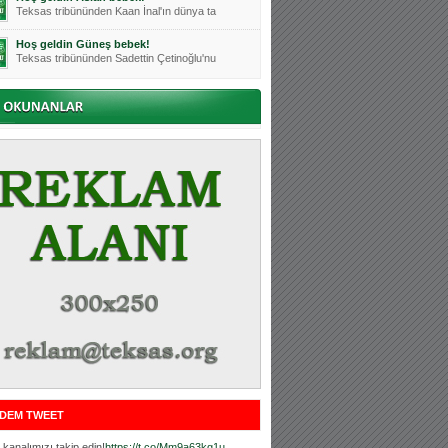
Teksas tribününden Kaan İnal'ın dünya ta
Hoş geldin Güneş bebek!
Teksas tribününden Sadettin Çetinoğlu'nu
Mutluluklar Ceyhun Tetik
Teksas tribünlerinin sevilen isimlerinde
Bursasporumuzun önü açılsın is
Teksaslı Bursasporlular Derneği Başkanı
Hoş geldin Alaz Bebek!
Teksas.org sistem yöneticisi, ekibimizin
Hoş geldin Göktuğ Bebek!
Teksas.org ekibimizden ve tribünlerimizi
Hoş geldin Kadir Kağan Bebek!
Teksas tribünlerinden Basri İleri'nin dü
Hoş geldin Ertuğrul Bebek!
Teksas tribünlerinden Emre Aydın'ın düny
MUTLULUKLAR SİNAN SILACI
Tribünlerimizin sevilen isimlerinden Sin
DEM TWEET
Hoş geldin Kerem Bebek!
Tribünlerimizden Mesut Ulusoy'un (Duka)
kanalımızı takip edin!
https://t.co/Mm9a63kg1u