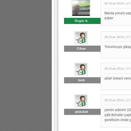
29 Ocak 2014 | 17
Macta yorum yapa
asker
Özgür A.
29 Ocak 2014 | 17
Yorumcuyu şikayet
Cihan
29 Ocak 2014 | 17
allah belani ver
berk
29 Ocak 2014 | 17
yemin ederim 10 
abdullah
çıktı.ferhatın y
şerefsizin önde 