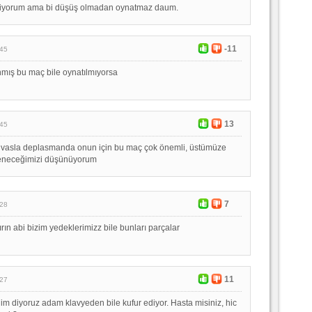
tiyorum ama bi düşüş olmadan oynatmaz daum.
-11
:45
mış bu maç bile oynatılmıyorsa
13
:45
sivasla deplasmanda onun için bu maç çok önemli, üstümüze
yeneceğimizi düşünüyorum
7
:28
rın abi bizim yedeklerimizz bile bunları parçalar
11
:27
lim diyoruz adam klavyeden bile kufur ediyor. Hasta misiniz, hic