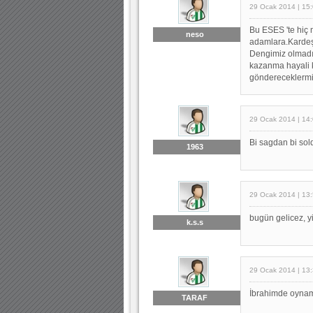
29 Ocak 2014 | 15
Bu ESES 'te hiç 
neso
adamlara.Kardeşi
Dengimiz olmadığ
kazanma hayali ku
göndereceklermiş!
29 Ocak 2014 | 14
Bi sagdan bi sol
1963
29 Ocak 2014 | 13
bugün gelicez, yi
k.s.s
29 Ocak 2014 | 13
İbrahimde oynam
TARAF