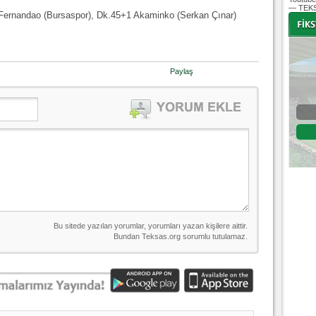
— TEKS
6 Fernandao (Bursaspor), Dk.45+1 Akaminko (Serkan Çınar)
-
-
Paylaş
Bursaspor - Altınordu
1. Lig 32. Hafta
04 Temmuz 2020 Cumartesi | 20:00
Fikstür