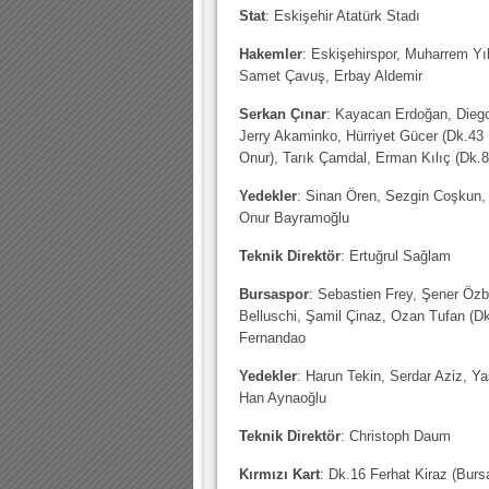
10.04.2023 14:44 |
Hoş geldin Göktuğ Bebek!
Stat
: Eskişehir Atatürk Stadı
30.12.2022 18:00 |
Hoş geldin Kadir Kağan Bebek!
Hakemler
: Eskişehirspor, Muharrem Yı
Samet Çavuş, Erbay Aldemir
11.11.2025 14:13 |
Hoş geldin Ertuğrul Bebek!
Serkan Çınar
: Kayacan Erdoğan, Diego
12.10.2025 17:30 |
MUTLULUKLAR SİNAN SILACI
Jerry Akaminko, Hürriyet Gücer (Dk.43
16.07.2024 14:32 |
Hoş geldin Kerem Bebek!
Onur), Tarık Çamdal, Erman Kılıç (Dk.
08.01.2024 19:01 |
Hoş geldin Aslan bebek!
Yedekler
: Sinan Ören, Sezgin Coşkun,
Onur Bayramoğlu
03.01.2024 19:09 |
Hoş geldin Güneş bebek!
Teknik Direktör
: Ertuğrul Sağlam
Bursaspor
: Sebastien Frey, Şener Özb
Belluschi, Şamil Çinaz, Ozan Tufan (Dk
Fernandao
Yedekler
: Harun Tekin, Serdar Aziz, Y
Han Aynaoğlu
Teknik Direktör
: Christoph Daum
Kırmızı Kart
: Dk.16 Ferhat Kiraz (Burs