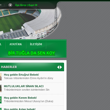
r!
|
Üye Girişi | Kayıt Ol
Mutluluklar Ceyhun Tetik
Teksas tribünlerinin sevilen isimlerinde
Bursasporumuzun önü açılsın is
Teksaslı Bursasporlular Derneği Başkanı
Hoş geldin Alaz Bebek!
Teksas.org sistem yöneticisi, ekibimizin
L
ATATÜRK
İLETİŞİM
Hoş geldin Göktuğ Bebek!
Teksas.org ekibimizden ve tribünlerimizi
Hoş geldin Kadir Kağan Bebek!
Teksas tribünlerinden Basri İleri'nin dü
Hoş geldin Ertuğrul Bebek!
Teksas tribünlerinden Emre Aydın'ın düny
MUTLULUKLAR SİNAN SILACI
Tribünlerimizin sevilen isimlerinden Sin
Hoş geldin Kerem Bebek!
Tribünlerimizden Mesut Ulusoy'un (Duka)
Hoş geldin Aslan bebek!