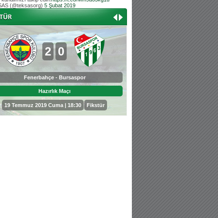
AS (@teksasorg)
5 Şubat 2019
Hoş geldin Aslan bebek!
Teksas tribününden Kaan İnal'ın dünya ta
Hoş geldin Güneş bebek!
Teksas tribününden Sadettin Çetinoğlu'nu
2
0
0
3
Fenerbahçe - Bursaspor
Bursaspor - Sepahan
Hazırlık Maçı
Hazırlık Maçı
19 Temmuz 2019 Cuma | 18:30
Fikstür
25 Temmuz 2019 Perşembe | 18: