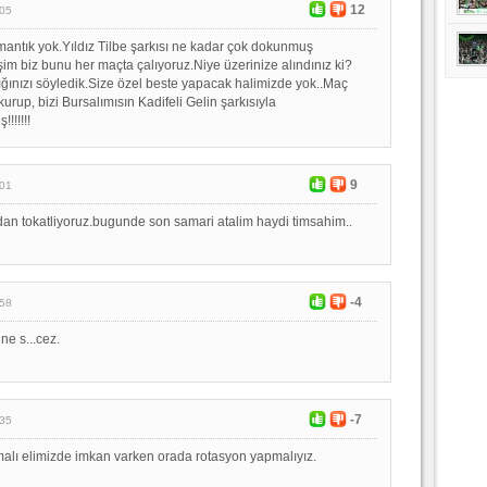
12
:05
mantık yok.Yıldız Tilbe şarkısı ne kadar çok dokunmuş
m biz bunu her maçta çalıyoruz.Niye üzerinize alındınız ki?
ınızı söyledik.Size özel beste yapacak halimizde yok..Maç
rup, bizi Bursalımısın Kadifeli Gelin şarkısıyla
!!!!!!
9
:01
dan tokatliyoruz.bugunde son samari atalim haydi timsahim..
-4
:58
ne s...cez.
-7
:35
alı elimizde imkan varken orada rotasyon yapmalıyız.