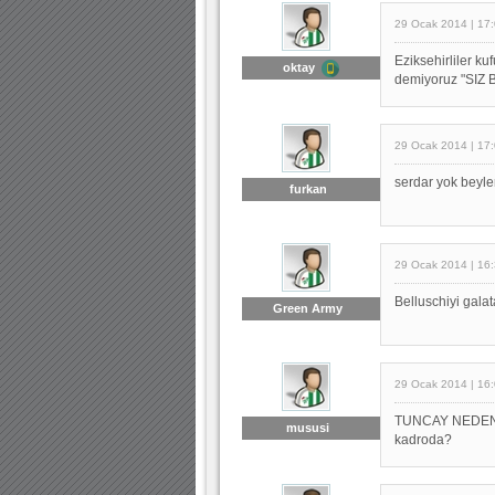
29 Ocak 2014 | 17
Eziksehirliler ku
oktay
demiyoruz "SIZ
29 Ocak 2014 | 17
serdar yok beyle
furkan
29 Ocak 2014 | 16
Belluschiyi galat
Green Army
29 Ocak 2014 | 16
TUNCAY NEDEN Y
mususi
kadroda?