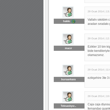
29 Ocak 2014 | 13
Vallahı sıkıldım 
hakkı
aradan sıradakı 
29 Ocak 2014 | 12
Ezikler 10 bin ki
macır
bide kendileriyle
olamazsınız.
29 Ocak 2014 | 11:
ezikşehire 3te 3 i
bursankara
29 Ocak 2014 | 10
Caja caja diyosun
Teksaslıyız..
fernandao şuanki