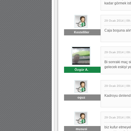
kadar görmek is
29 Ocak 2014 | 09
Caja boşuna alın
Kestelliler
29 Ocak 2014 | 09
Bi sonraki maç 
gelecek eskiyi 
Özgür A.
29 Ocak 2014 | 09
Kadroyu dınlendı
oguz
29 Ocak 2014 | 09
biz kufur etmeye
mususi