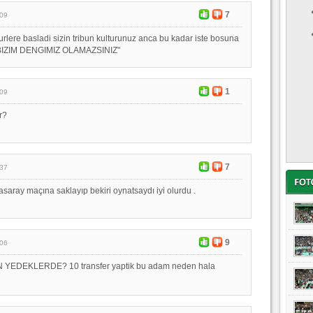
7
:09
furlere basladi sizin tribun kulturunuz anca bu kadar iste bosuna
 BIZIM DENGIMIZ OLAMAZSINIZ"
1
:09
r?
7
:37
asaray maçına saklayıp bekiri oynatsaydı iyi olurdu .
9
:06
EDEKLERDE? 10 transfer yaptik bu adam neden hala