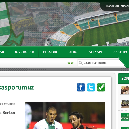
Hoşgeldin Misafi
oruz!
LAR
DUYURULAR
FİKSTÜR
FUTBOL
ALTYAPI
BASKETBO
64 okunma
oruz!
da Serkan