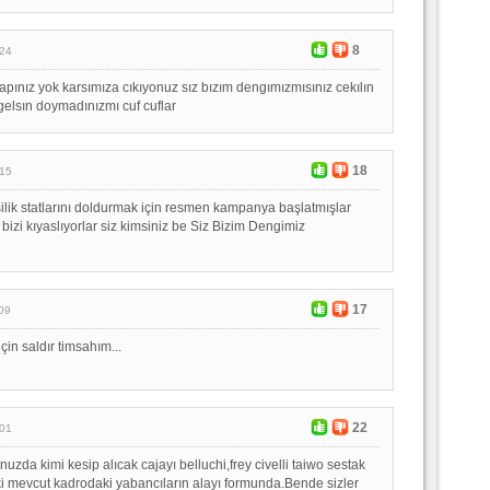
8
:24
capınız yok karsımıza cıkıyonuz sız bızım dengımızmısınız cekılın
gelsın doymadınızmı cuf cuflar
18
:15
şilik statlarını doldurmak için resmen kampanya başlatmışlar
 bizi kıyaslıyorlar siz kimsiniz be Siz Bizim Dengimiz
17
09
çin saldır timsahım...
22
:01
uzda kimi kesip alıcak cajayı belluchi,frey civelli taiwo sestak
 mevcut kadrodaki yabancıların alayı formunda.Bende sizler