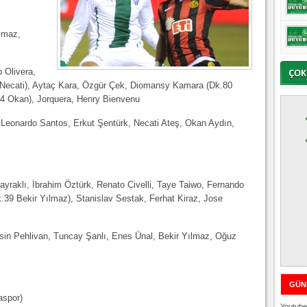
lmaz,
 Olivera,
 Necati), Aytaç Kara, Özgür Çek, Diomansy Kamara (Dk.80
84 Okan), Jorquera, Henry Bienvenu
 Leonardo Santos, Erkut Şentürk, Necati Ateş, Okan Aydın,
ayraklı, İbrahim Öztürk, Renato Civelli, Taye Taiwo, Fernando
.39 Bekir Yılmaz), Stanislav Sestak, Ferhat Kiraz, Jose
asin Pehlivan, Tuncay Şanlı, Enes Ünal, Bekir Yılmaz, Oğuz
GÜN
aspor)
Youtube 