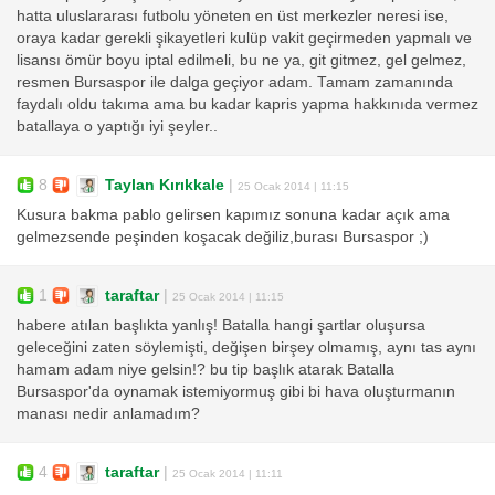
hatta uluslararası futbolu yöneten en üst merkezler neresi ise,
oraya kadar gerekli şikayetleri kulüp vakit geçirmeden yapmalı ve
lisansı ömür boyu iptal edilmeli, bu ne ya, git gitmez, gel gelmez,
resmen Bursaspor ile dalga geçiyor adam. Tamam zamanında
faydalı oldu takıma ama bu kadar kapris yapma hakkınıda vermez
batallaya o yaptığı iyi şeyler..
8
Taylan Kırıkkale
|
25 Ocak 2014 | 11:15
Kusura bakma pablo gelirsen kapımız sonuna kadar açık ama
gelmezsende peşinden koşacak değiliz,burası Bursaspor ;)
1
taraftar
|
25 Ocak 2014 | 11:15
habere atılan başlıkta yanlış! Batalla hangi şartlar oluşursa
geleceğini zaten söylemişti, değişen birşey olmamış, aynı tas aynı
hamam adam niye gelsin!? bu tip başlık atarak Batalla
Bursaspor'da oynamak istemiyormuş gibi bi hava oluşturmanın
manası nedir anlamadım?
4
taraftar
|
25 Ocak 2014 | 11:11