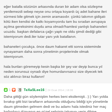
eğer batalla sözünün arkasında duran bir adam olsa sözleşme
yenilemezdi sebep neyse onu ortaya koyardı üç adet bahane ileri
sürmesi bile gitmek için zemin aramasıdır. çünkü takımın gidişatı
kötü iken kendisi de katkı koyamıyordu tam bu sıradan avrupaya
açılma gereksinimi duydu ama olmadı!hamlesi yanlıştı bahaneleri
ucuzdu. başkan defalarca çağrı yaptı ne oldu şimdi dediği gibi
istemiyorum dedi.iler tutar yanı yok batallanın.
bahaneleri çocukça. önce daum hakaret etti sonra sisteminde
oynayamam daha sonra yönetimin projelerinde olmak
istemiyorum.
hala bunları göremeyip kesin başka bir şey var deyip bunca yıl
neden sorunsuz oynadı diye homurdanırsanız size diyecek tek
söz aklınızı biraz kullanın!
1
TeXaSLee16
|
24 Ocak 2014 | 18:08
Daha gittiği gün söylemiştim herkes beni eksilemişti..:):) Yarı yolda
bırakıp gitti bizi taraftarın arkasında olduğunu bildiği için yönetimle
daum gitmeden gelmem dedi ve bu adamı hala istediniz her maç
bağırdınız dünyanın en güzel şehrinin takımını yerin dibine