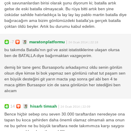
çok savunanlardan birisi olarak şunu diyorum ki; batalla artık
gelse de eski batalla olmayacak. Bu rüya bitti artık ben yine
üsküdar sahilde hatırladıkça la lay lay lay pablo martin batalla diye
bağıracağım ama bizim gönlümüzdeki batalla'ya gerçek batalla
çoktan öldü beyler. Artık bu durumu kabul edelim.
-7
maratonplatformu
|
24 Ocak 2014 | 22:18
bu takımda Batalla'nın gol ve asist istatistiklerine ulaşan olursa
ben de BATALLA diye bağırmaktan vazgeçerim.
demiş bir tane genc Bursasporlu arkadaşımız oldu senin gönlün
olsun diye kimse bi bok yapmaz sen gönlünü rahat tut paşam sen
en büyük desteğini git yarın macta yap sonra gel abi ben 4 te
maca gittim Bursaspor icin de sana gönlünün her istediğini ben
alıcam
14
hisarlı timsah
|
24 Ocak 2014 | 22:09
Bence hiçbir sebep onu seven 30.000 taraftardan neredeyse ona
tapan bu koca şehirden daha önemli olamaz olmamalı ama onun
ne bu şehre ne bu büyük taraftara nede takımımıza karşı saygısı