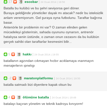
17
escobar
|
24 Ocak 2014 | 19:56
Batalla bu kulübü ve bu şehri seviyorsa geri döner.
Buraya geldiğinde yöneticiler dayak mı atacak? nedir bu isteksizlik
anlam veremiyorum. Gel şuraya oyna futbolunu. Taraftar bağrına
basar.
Antenörle bir problemin mi var? O zaman elinden gelen
mücadeleyi gösterirsin, sahada oyununu oynarsın, antrenör
hatalıysa senin üstünde, o zaman onun cezasını da bu kulübün
gerçek sahibi olan taraftarlar kesmesini bilir...
5
hakkı
|
24 Ocak 2014 | 19:55
batallanın agzından cıkmayan hıcbır acıklamaya ınanmayın
menajerlerın ıpnelıgı
-2
maratonplatformu
|
24 Ocak 2014 | 19:50
batalla satmadı bizi diyenlere kapak olsun bu
4
ölümüne batalla
|
24 Ocak 2014 | 19:49
batalayı kaçıran yönetim ve teknik kadroyu kınıyorm!