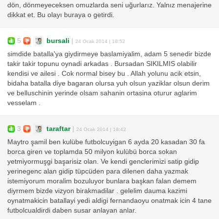
dön, dönmeyeceksen omuzlarda seni uğurlarız. Yalnız menajerine
dikkat et. Bu olayı buraya o getirdi.
5
bursali
|
24 Ocak 2014 | 18:52
simdide batalla'ya giydirmeye baslamiyalim, adam 5 senedir bizde
takir takir topunu oynadi arkadas . Bursadan SIKILMIS olabilir
kendisi ve ailesi . Cok normal bisey bu . Allah yolunu acik etsin,
bidaha batalla diye bagaran olursa yuh olsun yaziklar olsun derim
ve belluschinin yerinde olsam sahanin ortasina oturur aglarim
vesselam .
3
taraftar
|
24 Ocak 2014 | 18:42
Maytro şamil ben kulübe futbolcuyigan 6 ayda 20 kasadan 30 fa
borca giren ve toplamda 50 milyon kulübü borca sokan
yetmiyormuşgi başarisiz olan. Ve kendi genclerimizi satip gidip
yerinegenc alan gidip tüpcüden para dilenen daha yazmak
istemiyorum moralim bozuluyor bunlara başkan falan demem
diyrmem bizde vizyon birakmadilar . gelelim dauma kazimi
oynatmakicin batallayi yedi aldigi fernandaoyu onatmak icin 4 tane
futbolcualdirdi daben susar anlayan anlar.