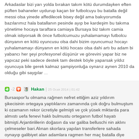
Arkadaslar bizi yarı yolda bırakan takım kötü durumdayken eften
püften bahaneler uydurup kaçan bir futbolcuyu bu batalla değil
messi olsa yinede affedilecek bisey değil ama bakıyorumda
bazılarımız hala batallanın pesinde ayıp be kardeşim bu takıma
yönetime hocaya taraftara camiaya Bursaya biz takım camia
olmak istiyorsak ilk önce futbolcumuzu yuhalamamayı futbolcu
dünyanın en kötü oyuncusu olsa dahi bizim oyuncumuz hocayı
yuhalamamayı dünyanın en kötü hocası olsa dahi artı bu adam bi
yabancı her şeyi profesyonel düşünür ve görevini yapar biz ne
yapıcaz peki sadece destek tam destek böyle yaparsak yıldız
oyuncuya bile gerek kalmaz şampiyonluğa oynarız aynen 2010 da
olduğu gibi saygılar ...
-2
Hakan
|
25 Ocak 2014 | 01:42
Bursaspor'lu olmama rağmen nefret ettiğim aziz yıldırım
şikecisinin ortegaya yaptıklarını zamanında çok doğru bulmuştum
ki ozamanın rekor ücretiyle gelmişti ve çok yüsek miktarda para
almıstı uefa fenevi haklı bulmustu orteganın futbol hayatı
bitmişti.Arjantinlilerin doğasın da var galiba belluschi nin aklını
çelmeseler bari.Alınan skorlara yapılan transferlere sahada
oynayıp galibiyet alan adamlara ragmen her maç batalla diye