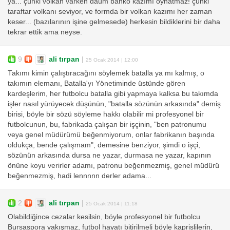
ya... çünki volkan varken daum banko kazımı oynatmaz! çünki
taraftar volkanı seviyor, ve formda bir volkan kazımı her zaman
keser... (bazılarının işine gelmesede) herkesin bildiklerini bir daha
tekrar ettik ama neyse.
9
ali tırpan
|
25 Ocak 2014 | 12:00
Takımı kimin çalıştıracağını söylemek batalla ya mı kalmış, o
takımın elemanı, Batalla'yı Yönetiminde üstünde gören
kardeşlerim, her futbolcu batalla gibi yapmaya kalksa bu takımda
işler nasıl yürüyecek düşünün, "batalla sözünün arkasında" demiş
birisi, böyle bir sözü söyleme hakkı olabilir mi profesyonel bir
futbolcunun, bu, fabrikada çalışan bir işçinin, "ben patronumu
veya genel müdürümü beğenmiyorum, onlar fabrikanın başında
oldukça, bende çalışmam", demesine benziyor, şimdi o işçi,
sözünün arkasında dursa ne yazar, durmasa ne yazar, kapının
önüne koyu verirler adamı, patronu beğenmezmiş, genel müdürü
beğenmezmiş, hadi lennnnn derler adama...
2
ali tırpan
|
25 Ocak 2014 | 11:18
Olabildiğince cezalar kesilsin, böyle profesyonel bir futbolcu
Bursaspora yakışmaz, futbol hayatı bitirilmeli böyle kaprislilerin,