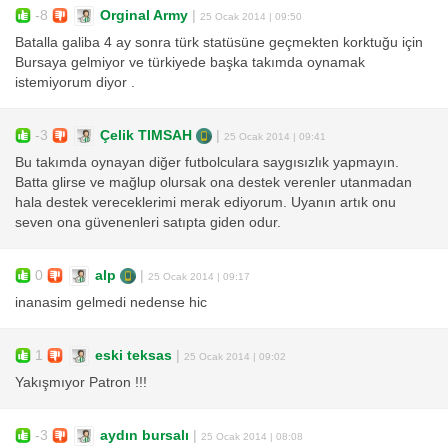
-8
Orginal Army
|
25 Ocak 2014 | 09:50
Batalla galiba 4 ay sonra türk statüsüne geçmekten korktuğu için
Bursaya gelmiyor ve türkiyede başka takımda oynamak
istemiyorum diyor .
-3
Çelik TIMSAH
|
25 Ocak 2014 | 09:41
Bu takımda oynayan diğer futbolculara saygısızlık yapmayın.
Batta glirse ve mağlup olursak ona destek verenler utanmadan
hala destek vereceklerimi merak ediyorum. Uyanın artık onu
seven ona güvenenleri satıpta giden odur.
0
alp
|
25 Ocak 2014 | 09:17
inanasim gelmedi nedense hic
1
eski teksas
|
25 Ocak 2014 | 09:02
Yakışmıyor Patron !!!
-3
aydın bursalı
|
25 Ocak 2014 | 08:08