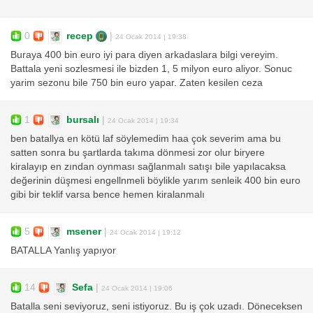
0
recep
|
24 Ocak 2014 | 19:38
Buraya 400 bin euro iyi para diyen arkadaslara bilgi vereyim.
Battala yeni sozlesmesi ile bizden 1, 5 milyon euro aliyor. Sonuc
yarim sezonu bile 750 bin euro yapar. Zaten kesilen ceza
1
bursalı
|
24 Ocak 2014 | 19:34
ben batallya en kötü laf söylemedim haa çok severim ama bu
satten sonra bu şartlarda takıma dönmesi zor olur biryere
kiralayıp en zından oynması sağlanmalı satışı bile yapılacaksa
değerinin düşmesi engellnmeli böylikle yarım senleik 400 bin euro
gibi bir teklif varsa bence hemen kiralanmalı
5
msener
|
24 Ocak 2014 | 19:12
BATALLA Yanlış yapıyor
14
Sefa
|
24 Ocak 2014 | 19:06
Batalla seni seviyoruz, seni istiyoruz. Bu iş çok uzadı. Döneceksen