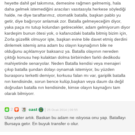
heyette dahil gel takımına, demesine rağmen gelmemiş, hala
daha gelmek istemediğini aracıları vasıtasıyla herkese söylediği
halde, ne diye taraftarımız, otomatik batalla, başkan pablo yu
getir, diye bağırıyor anlamak zor. Batalla gelmeyeceğim diyor,
yaka paça mı tutup kolundan getirecekler, adam gelmiyorum diyor
kardeşim bunun ötesi yok, o kafanızdaki batalla bitmiş bizim için,
Zorla güzellik olmuyor işte, başkan evine bile davet etmiş derdini
dinlemek istemiş ama adam bu olayın kaynağının bile ne
olduğunu açıklamıyor baksanız ya. Batalla olayının nereden
çıktığı konusu hep kulaktan dolma birbirinden farklı dedikodu
mahiyetinde senaryolar. Neden Batalla kendisi veya menajeri
çıkıp batalla şundan dolayı oynamak istemiyor, bu yüzden
burasporu terketti demiyor, korkusu falan mı var, gariplik batalla
nın kendisinde, sorun bence kulüp,başkan veya daum da değil
doğrudan batalla nın kendisinde, kimse olayın kaynağını tam
olarak bilmiyorr.
2
cast
|
25 Ocak 2014 | 09:55
Ulan yeter artık. Baskan bu adam ne ıstıyosa onu yap. Batallayı
Bursaya getır. En buyuk transfer o olur.