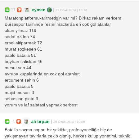
11
eymen
|
25 Ocak 2014 | 10:13
Maratonplatformu-aritmetigin var mi? Birkac rakam vericem;
Bursaspor tarihinde resmi maclarda en cok gol atanlar
okan yilmaz 119
sedat ozden 74
ersel altiparmak 72
murat sozkesen 61
pablo batalla 51
beyhan caliskan 46
mesut sen 44
avrupa kupalarinda en cok gol atanlar:
ercument sahin 6
pablo batalla 5
majid mususi 3
sebastian pinto 3
yorum ve laf salatasi yapmak serbest
-4
ali tırpan
|
25 Ocak 2014 | 10:00
Batalla saçma sapan bir şekilde, profesyonelliğe hiç de
yakışmayan tavırlarla çekip gitmiş, herkes kulüp yönetimi, teknik