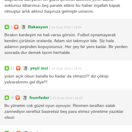
soktunuz itibarımızı beş paralık ettiniz bu haber inşallah kapak
olmuştur artık aklınız başınıza gelmiştir umarım..
1
Rakasyon
|
24 Ocak 2014 | 18:04
Bırakın kardeşim ne hali varsa görsün. Futbol oynamayarak
kendini çürütsün oralarda. Adam sizi takmıyor bile. Siz hala
adamın peşinden koşuyosunuz. Her şey bir yere kadar. Bir yerden
sonrada dur demek lazım herhalde.
11
yeşil inci
|
24 Ocak 2014 | 18:03
yolun açık olsun batalla bu kadar da olmazz!!! diz çöküp
yalvaralımmı gel diye!!!
-6
fruerfeder
|
24 Ocak 2014 | 18:03
Bu yönetim cok güzel oyun oynuyor. Resmen taraftarı salak
zannediyor.serefsiz basiretsiz beş para etmez yönetime yazıklar
olsun