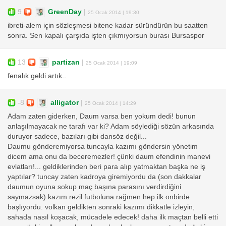
9
GreenDay
|
25 Ocak 2014 | 19:30
ibreti-alem için sözleşmesi bitene kadar süründürün bu saatten
sonra. Sen kapalı çarşıda işten çıkmıyorsun burası Bursaspor
13
partizan
|
25 Ocak 2014 | 19:09
fenalık geldi artık..
-8
alligator
|
25 Ocak 2014 | 14:29
Adam zaten giderken, Daum varsa ben yokum dedi! bunun
anlaşılmayacak ne tarafı var ki? Adam söylediği sözün arkasında
duruyor sadece, bazıları gibi dansöz değil...
Daumu gönderemiyorsa tuncayla kazımı göndersin yönetim
dicem ama onu da beceremezler! çünki daum efendinin manevi
evlatları!... geldiklerinden beri para alıp yatmaktan başka ne iş
yaptılar? tuncay zaten kadroya giremiyordu da (son dakkalar
daumun oyuna sokup maç başına parasını verdirdiğini
saymazsak) kazım rezil futboluna rağmen hep ilk onbirde
başlıyordu. volkan geldikten sonraki kazımı dikkatle izleyin,
sahada nasıl koşacak, mücadele edecek! daha ilk maçtan belli etti