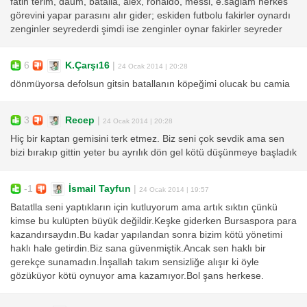
fatih terim, daum, batalla, alex, ronaldo, messi, e.sağlam herkes
görevini yapar parasını alır gider; eskiden futbolu fakirler oynardı
zenginler seyrederdi şimdi ise zenginler oynar fakirler seyreder
6
K.Çarşı16
|
24 Ocak 2014 | 20:28
dönmüyorsa defolsun gitsin batallanın köpeğimi olucak bu camia
3
Recep
|
24 Ocak 2014 | 20:28
Hiç bir kaptan gemisini terk etmez. Biz seni çok sevdik ama sen
bizi bırakıp gittin yeter bu ayrılık dön gel kötü düşünmeye başladık
-1
İsmail Tayfun
|
24 Ocak 2014 | 19:57
Batatlla seni yaptıkların için kutluyorum ama artık sıktın çünkü
kimse bu kulüpten büyük değildir.Keşke giderken Bursaspora para
kazandırsaydın.Bu kadar yapılandan sonra bizim kötü yönetimi
haklı hale getirdin.Biz sana güvenmiştik.Ancak sen haklı bir
gerekçe sunamadın.İnşallah takım sensizliğe alışır ki öyle
gözüküyor kötü oynuyor ama kazamıyor.Bol şans herkese.