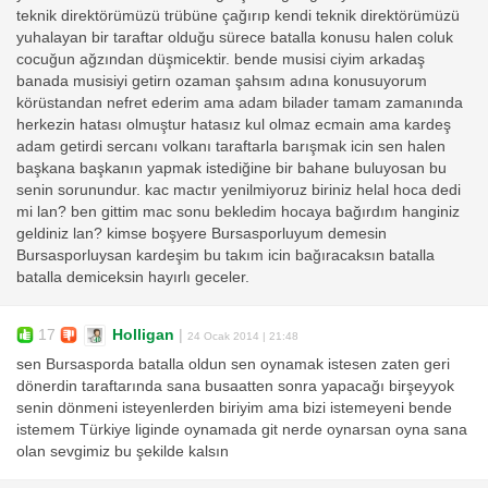
teknik direktörümüzü trübüne çağırıp kendi teknik direktörümüzü
yuhalayan bir taraftar olduğu sürece batalla konusu halen coluk
cocuğun ağzından düşmicektir. bende musisi ciyim arkadaş
banada musisiyi getirn ozaman şahsım adına konusuyorum
körüstandan nefret ederim ama adam bilader tamam zamanında
herkezin hatası olmuştur hatasız kul olmaz ecmain ama kardeş
adam getirdi sercanı volkanı taraftarla barışmak icin sen halen
başkana başkanın yapmak istediğine bir bahane buluyosan bu
senin sorunundur. kac mactır yenilmiyoruz biriniz helal hoca dedi
mi lan? ben gittim mac sonu bekledim hocaya bağırdım hanginiz
geldiniz lan? kimse boşyere Bursasporluyum demesin
Bursasporluysan kardeşim bu takım icin bağıracaksın batalla
batalla demiceksin hayırlı geceler.
17
Holligan
|
24 Ocak 2014 | 21:48
sen Bursasporda batalla oldun sen oynamak istesen zaten geri
dönerdin taraftarında sana busaatten sonra yapacağı birşeyyok
senin dönmeni isteyenlerden biriyim ama bizi istemeyeni bende
istemem Türkiye liginde oynamada git nerde oynarsan oyna sana
olan sevgimiz bu şekilde kalsın