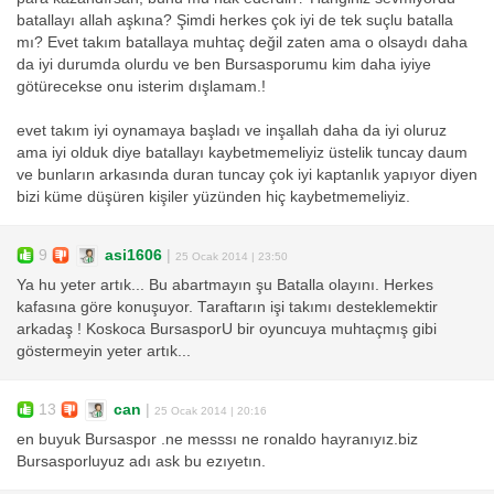
batallayı allah aşkına? Şimdi herkes çok iyi de tek suçlu batalla
mı? Evet takım batallaya muhtaç değil zaten ama o olsaydı daha
da iyi durumda olurdu ve ben Bursasporumu kim daha iyiye
götürecekse onu isterim dışlamam.!
evet takım iyi oynamaya başladı ve inşallah daha da iyi oluruz
ama iyi olduk diye batallayı kaybetmemeliyiz üstelik tuncay daum
ve bunların arkasında duran tuncay çok iyi kaptanlık yapıyor diyen
bizi küme düşüren kişiler yüzünden hiç kaybetmemeliyiz.
9
asi1606
|
25 Ocak 2014 | 23:50
Ya hu yeter artık... Bu abartmayın şu Batalla olayını. Herkes
kafasına göre konuşuyor. Taraftarın işi takımı desteklemektir
arkadaş ! Koskoca BursasporU bir oyuncuya muhtaçmış gibi
göstermeyin yeter artık...
13
can
|
25 Ocak 2014 | 20:16
en buyuk Bursaspor .ne messsı ne ronaldo hayranıyız.biz
Bursasporluyuz adı ask bu ezıyetın.