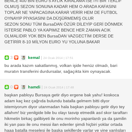
BENCE 400 BİN EURO 5 AYLIK KİRALAMA İSE İYİ BİR TEKLİF
OLMUŞ SEZON SONUNA KADAR HEM O ARADA KAFASINI
TOPLAR NE YAPACAGINA KARAR VERİR HEM DE FUTBOL
OYNAYIP PİYASASINI DA DÜŞÜRMEMİŞ OLUR
SEZON SONU TÜM BursaDAN ÖZÜR DİLEYİP GERİ DÖNMEK
İSTERSE PABLO YA KAPIMIZ BENCE HER ZAMAN ACIK
OLMALIDIR YOK BEN BursaDAN VAZGECTİM DERSE DE
GETİRİR 8-10 MİLYON EURO YU YOLUNA BAKAR
3
kemal
|
24 Ocak 2014 | 17:51
bu arada kazım sakatlanmış, volkan işide henüz olmadı, bari
muratın transferini durdursalar, sağaçıkta kim oynayacak.
0
hamdi
|
24 Ocak 2014 | 17:48
başkan pabloyu Bursaya getir diyo ergene bak yahu! koskoca
adam kaç kez çağrıda bulundu batalla gelmem bitti diyor
istemiyorum diyor utanmadan hala başkan pabloyu getir diyo tey
allahım! biz yenilgide bile bu olayı tasvip etmedik asıl skor taraftarı
hikmetin birkaç galibiyeti ile onu morinho yapanlardı ya da şamilin
iki yan pası ile onu messi ilan edenler şimdi hiçbiri yoklar ortada
haaa batalla meselesi ile başka şekillerde varlar ve yine yanlışları