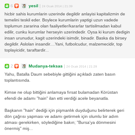
6
yesil
|
24 Ocak 2014 | 21:39
hicbir sahis kurumlarin uzerinde degildir anlayisi kapitalizmin de
temelini teskil eder. Boylece kurumlarin yaptigi uzun vadede
toplumun zararina olan faaliyetler/kararlar tartisilmadan kabul
edilir, cunku kurumlar herseyin uzerindedir. Oysa ki kurum dedigin
insan urunudur, kagit uzerindeki isimdir, binadir. Baska da birsey
degildir. Aslolan insandir....Yani, futbolcudur, malzemecidir, top
toplayicidir, taraftardir...
2
Mudanya-teksas
|
24 Ocak 2014 | 21:29
Yahu, Batalla Daum sebebiyle gittiğini açıkladı zaten basın
toplantısında.
Kimse ne olup bittiğini anlamaya fırsat bulamadan Körüstan
efendi de adamı "hain" ilan etti verdiği acele beyanatla.
Başkanın "hain" dediği için pişmanlık duyduğunu belirterek geri
dön çağrısı yapması ve adamı getirmek için olumlu bir adım
atması gerekirken, söylediğine bakın; "Bursa'ya dönmesini
önermiş" miş...