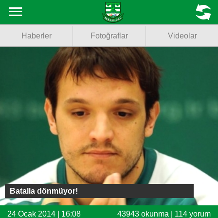
Haberler
MENU
Haberler
Fotoğraflar
Videolar
Fotoğraflar
Videolar
Basketbol
Voleybol
Puan Durumu
Fikstür
Facebook
Batalla dönmüyor!
Twitter
24 Ocak 2014 | 16:08
43943 okunma | 114 yorum