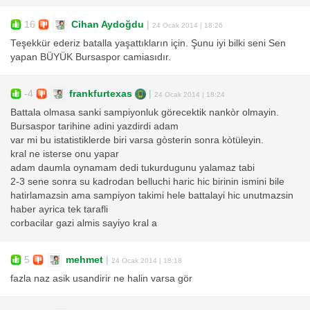
16
Cihan Aydoğdu
|
24 Ocak 2014 | 18:26
Teşekkür ederiz batalla yaşattıkların için. Şunu iyi bilki seni Sen
yapan BÜYÜK Bursaspor camiasıdır.
-4
frankfurtexas
|
24 Ocak 2014 | 18:24
Battala olmasa sanki sampiyonluk görecektik nankòr olmayin.
Bursaspor tarihine adini yazdirdi adam
var mi bu istatistiklerde biri varsa gòsterin sonra kòtüleyin.
kral ne isterse onu yapar
adam daumla oynamam dedi tukurdugunu yalamaz tabi
2-3 sene sonra su kadrodan belluchi haric hic birinin ismini bile
hatirlamazsin ama sampiyon takimi hele battalayi hic unutmazsin
haber ayrica tek tarafli
corbacilar gazi almis sayiyo kral a
5
mehmet
|
24 Ocak 2014 | 18:18
fazla naz asik usandirir ne halin varsa gör