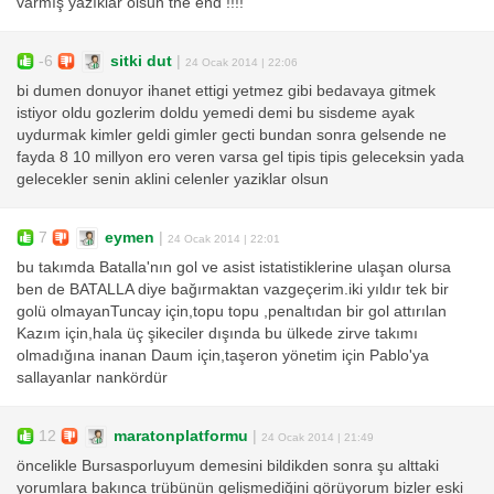
varmış yazıklar olsun the end !!!!
-6
sitki dut
|
24 Ocak 2014 | 22:06
bi dumen donuyor ihanet ettigi yetmez gibi bedavaya gitmek
istiyor oldu gozlerim doldu yemedi demi bu sisdeme ayak
uydurmak kimler geldi gimler gecti bundan sonra gelsende ne
fayda 8 10 millyon ero veren varsa gel tipis tipis geleceksin yada
gelecekler senin aklini celenler yaziklar olsun
7
eymen
|
24 Ocak 2014 | 22:01
bu takımda Batalla'nın gol ve asist istatistiklerine ulaşan olursa
ben de BATALLA diye bağırmaktan vazgeçerim.iki yıldır tek bir
golü olmayanTuncay için,topu topu ,penaltıdan bir gol attırılan
Kazım için,hala üç şikeciler dışında bu ülkede zirve takımı
olmadığına inanan Daum için,taşeron yönetim için Pablo'ya
sallayanlar nankördür
12
maratonplatformu
|
24 Ocak 2014 | 21:49
öncelikle Bursasporluyum demesini bildikden sonra şu alttaki
yorumlara bakınca trübünün gelişmediğini görüyorum bizler eski