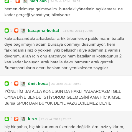
-1
mert can
|
24 Ocak 2014 | 20:59
hemen dolmuşa gelmeyelim. buradaki yönetimin açıklaması. ne
kadar gerçeği yansıtıyor, bilmiyoruz..
3
karapınarlıcihat
|
24 Ocak 2014 | 20:55
kale arkasındakı arkadaslar artık trıbunlerde pablo marın batalla
dıye bagırmayın adam Bursaya dönmeyı dusunmuyor. hem
farkındamısınız o yokken ıyıkı belluschı dıye adamımız varmıs
dıyorum. allah ıcın onu aratmıyor hem batallanın kostugunun 2
katı kadar kosuyor. artık batalla devrı bıtmıstır artık gercek
Bursasporluların devrı baslamıstır. yenıkaleden saygılar..
4
ümit koca
|
24 Ocak 2014 | 20:52
YÖNETİM BATALLA KONUSUN DA HAKLI YALVARCAZMI GEL
OYNA DİYE BENDE İSTİYORUM GELMESİNİ AMA HİC KİMSE
Bursa SPOR DAN BÜYÜK DEYİL VAZGECİLEMEZ DEYİL
2
k.s.s
|
24 Ocak 2014 | 20:37
hiç bir şahıs, hiç bir kurumun üzerinde değildir. örn; aziz yıldırım,