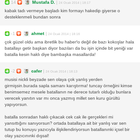
14
Mustafa D.
|
24 Ocak 2014 | 18:17
kabak tadı vermeye başladı kim formayı hakedip giyerse o
desteklenmeli bundan sonra
-1
ahmet
|
24 Ocak 2014 | 18:16
çok güzel oldu ama ibretlik bu haber!o değil de bazı kokoşlar hala
batallayı getir başkan diyor bazıları da bu işin içinde bit yeniği var
batalla kesin haklı diye bambaşka masallarda!
-2
cafer
|
24 Ocak 2014 | 18:13
musisi nickli beyzade sen olaya çok yanlış yerden
girmişsin.burada sapla samanı karıştırma! tuncay örneğini kimse
benimsemez mesele batallanın ne derece tutarlı olduğu bunlara
verecek yanıtın var mı onca yazmış millet sen kuru gürültü
yapıyorsun.
batalla sonradan haklı çıkacak cek cak ile gerçekleri mi
yansıttığını sanıyorsun? ortada batallaya ait bir yanlış var sen
tutup bu konuyu yazıcıyla ilişkilendiriyorsun batallanınki içsel bir
olay yazıcınınki dışsal!