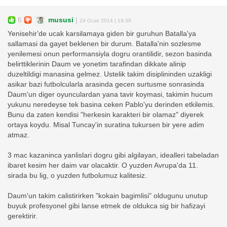
6
mususi
|
24 Ocak 2014 | 19:39
Yenisehir'de ucak karsilamaya giden bir guruhun Batalla'ya
sallamasi da gayet beklenen bir durum. Batalla'nin sozlesme
yenilemesi onun performansiyla dogru orantilidir, sezon basinda
belirttiklerinin Daum ve yonetim tarafindan dikkate alinip
duzeltildigi manasina gelmez. Ustelik takim disiplininden uzakligi
asikar bazi futbolcularla arasinda gecen surtusme sonrasinda
Daum'un diger oyunculardan yana tavir koymasi, takimin hucum
yukunu neredeyse tek basina ceken Pablo'yu derinden etkilemis.
Bunu da zaten kendisi "herkesin karakteri bir olamaz" diyerek
ortaya koydu. Misal Tuncay'in suratina tukursen bir yere adim
atmaz.
3 mac kazaninca yanlislari dogru gibi algilayan, idealleri tabeladan
ibaret kesim her daim var olacaktir. O yuzden Avrupa'da 11.
sirada bu lig, o yuzden futbolumuz kalitesiz.
Daum'un takim calistirirken "kokain bagimlisi" oldugunu unutup
buyuk profesyonel gibi lanse etmek de oldukca sig bir hafizayi
gerektirir.