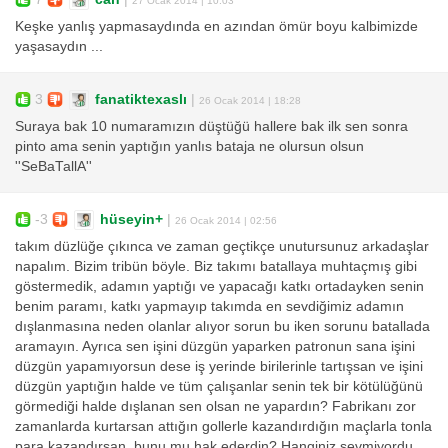
Keşke yanlış yapmasaydında en azından ömür boyu kalbimizde
yaşasaydın ...
3
fanatiktexaslı
|
26 Ocak 2014 | 18:28
Suraya bak 10 numaramızın düştüğü hallere bak ilk sen sonra
pinto ama senin yaptığın yanlıs bataja ne olursun olsun
''SeBaTallA''
-3
hüseyin+
|
26 Ocak 2014 | 02:56
takım düzlüğe çıkınca ve zaman geçtikçe unutursunuz arkadaşlar
napalım. Bizim tribün böyle. Biz takımı batallaya muhtaçmış gibi
göstermedik, adamın yaptığı ve yapacağı katkı ortadayken senin
benim paramı, katkı yapmayıp takımda en sevdiğimiz adamın
dışlanmasına neden olanlar alıyor sorun bu iken sorunu batallada
aramayın. Ayrıca sen işini düzgün yaparken patronun sana işini
düzgün yapamıyorsun dese iş yerinde birilerinle tartışsan ve işini
düzgün yaptığın halde ve tüm çalışanlar senin tek bir kötülüğünü
görmediği halde dışlanan sen olsan ne yapardın? Fabrikanı zor
zamanlarda kurtarsan attığın gollerle kazandırdığın maçlarla tonla
para kazandırsan, bunu mu hak ederdin? Hanginiz sevmiyordu