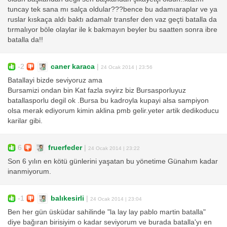
tuncay tek sana mı salça oldular???bence bu adamıaraplar ve ya
ruslar kıskaça aldı baktı adamalr transfer den vaz geçti batalla da
tırmalıyor böle olaylar ile k bakmayın beyler bu saatten sonra ibre
batalla da!!
-2
caner karaca
|
24 Ocak 2014 | 23:56
Batallayi bizde seviyoruz ama
Bursamizi ondan bin Kat fazla svyirz biz Bursasporluyuz
batallasporlu degil ok .Bursa bu kadroyla kupayi alsa sampiyon
olsa merak ediyorum kimin aklina pmb gelir.yeter artik dedikoducu
karilar gibi.
6
fruerfeder
|
24 Ocak 2014 | 23:22
Son 6 yılın en kötü günlerini yaşatan bu yönetime Günahım kadar
inanmiyorum.
-1
balıkesirli
|
24 Ocak 2014 | 23:04
Ben her gün üsküdar sahilinde "la lay lay pablo martin batalla"
diye bağıran birisiyim o kadar seviyorum ve burada batalla'yı en