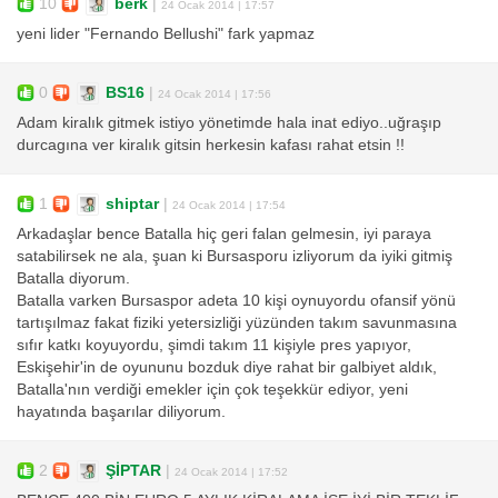
10
berk
|
24 Ocak 2014 | 17:57
yeni lider "Fernando Bellushi" fark yapmaz
0
BS16
|
24 Ocak 2014 | 17:56
Adam kiralık gitmek istiyo yönetimde hala inat ediyo..uğraşıp
durcagına ver kiralık gitsin herkesin kafası rahat etsin !!
1
shiptar
|
24 Ocak 2014 | 17:54
Arkadaşlar bence Batalla hiç geri falan gelmesin, iyi paraya
satabilirsek ne ala, şuan ki Bursasporu izliyorum da iyiki gitmiş
Batalla diyorum.
Batalla varken Bursaspor adeta 10 kişi oynuyordu ofansif yönü
tartışılmaz fakat fiziki yetersizliği yüzünden takım savunmasına
sıfır katkı koyuyordu, şimdi takım 11 kişiyle pres yapıyor,
Eskişehir'in de oyununu bozduk diye rahat bir galbiyet aldık,
Batalla'nın verdiği emekler için çok teşekkür ediyor, yeni
hayatında başarılar diliyorum.
2
ŞİPTAR
|
24 Ocak 2014 | 17:52