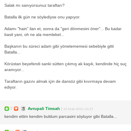
Salak mı sanıyorsunuz taraftarı?
Batalla ilk gün ne söylediyse onu yapıyor.
Adamı "hain" ilan et, sonra da "geri dönmesini öner"... Bu kadar
basit yani, oh ne ala memleket...
Başkanın bu süreci adam gibi yönetememesi sebebiyle gitti
Batalla...
Körüstan beyefendi sanki sütten çıkmış ak kaşık, kendinde hiç suç
aramıyor...
Taraftarın gazını almak için de dansöz gibi kıvırmaya devam
ediyor.
7
Avrupali Timsah
|
24 Ocak 2014 | 21:27
kendim ettim kendim buldum parcasini söyluyor gibi Batalla...