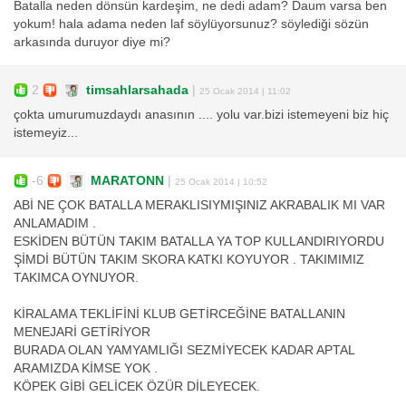
Batalla neden dönsün kardeşim, ne dedi adam? Daum varsa ben
yokum! hala adama neden laf söylüyorsunuz? söylediği sözün
arkasında duruyor diye mi?
2
timsahlarsahada
|
25 Ocak 2014 | 11:02
çokta umurumuzdaydı anasının .... yolu var.bizi istemeyeni biz hiç
istemeyiz...
-6
MARATONN
|
25 Ocak 2014 | 10:52
ABİ NE ÇOK BATALLA MERAKLISIYMIŞINIZ AKRABALIK MI VAR
ANLAMADIM .
ESKİDEN BÜTÜN TAKIM BATALLA YA TOP KULLANDIRIYORDU
ŞİMDİ BÜTÜN TAKIM SKORA KATKI KOYUYOR . TAKIMIMIZ
TAKIMCA OYNUYOR.
KİRALAMA TEKLİFİNİ KLUB GETİRCEĞİNE BATALLANIN
MENEJARİ GETİRİYOR
BURADA OLAN YAMYAMLIĞI SEZMİYECEK KADAR APTAL
ARAMIZDA KİMSE YOK .
KÖPEK GİBİ GELİCEK ÖZÜR DİLEYECEK.