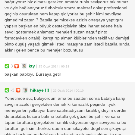
bağırıyoruz biz olması gereken amatör ruhla seviyoruz takımımızı
ve öyle bağlanıyoruz futbolcularımıza malesef onlar professionel
geçinip osuruktan nem kapıp gidiyorlar bu şehir kimi sevdiyse
gitmedimi zaten ? Batalla gelmicekse azizin ortegaya yaptıgını
yapsın başkan en büyük destekçisiyim bize ihanet edene hala
sevgi göstermek anlamsız menajeri suzan naguf pinto
formdayken ortalığı karıştırıp alman klüblerinden teklif var demişti
pinto düşüş yaşadı gitmek istedi maaşına zam istedi batalla nında
aklını çelen bence bu menajer bozuntusu
3
kty
|
25 Ocak 2014 | 00:18
başkan pabloyu Bursaya getir
-3
hikaye !!!
|
25 Ocak 2014 | 00:10
Yönetimöe suç buluyordum ama bu saatten sonra batalya karşı
sevgim azaldı gerçekden demek ki kurnazlık peşinde ..yok
menegerleri yollatıyor bare satılmadıysam kiralık gideyim derdin
de arakdaş kusura bakma batalla çok güzel bu şehir ve sana
tapan taraftara gerçekden haınlık edıyorsun eger sevıyorsna bu
taraftarı gelirsin...herkez daum dan sıkayetcı degıl sen şikayetçi
oldun başkandan değil sen başkandan şikayetçi oldun..kazım