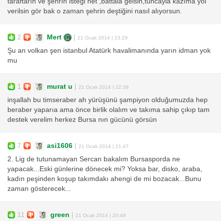
taraftarın ve şehrın isteği net ,battala gelsin,tuncayla kazıma yol
verilsin gör bak o zaman şehrin deştiğini nasıl alıyorsun.
2
Mert
|
21 Ocak 2014 | 23:29
Şu an volkan şen istanbul Atatürk havalimanında yarın idman yok
mu
1
murat u
|
21 Ocak 2014 | 22:39
inşallah bu timseraber ah yürüşünü şampiyon olduğumuzda hep
beraber yaparıa ama önce birlik olalım ve takıma sahip çıkıp tam
destek verelim herkez Bursa nın gücünü görsün
7
asi1606
|
21 Ocak 2014 | 21:47
2. Lig de tutunamayan Sercan bakalım Bursasporda ne
yapacak...Eski günlerine dönecek mi? Yoksa bar, disko, araba,
kadın peşinden koşup takımdakı ahengi de mi bozacak...Bunu
zaman gösterecek...
11
green
|
21 Ocak 2014 | 20:49