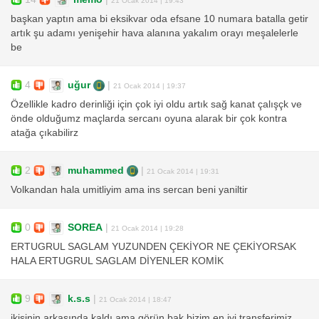
21 Ocak 2014 | 19:43
başkan yaptın ama bi eksikvar oda efsane 10 numara batalla getir
artık şu adamı yenişehir hava alanına yakalım orayı meşalelerle
be
4
uğur
|
21 Ocak 2014 | 19:37
Özellikle kadro derinliği için çok iyi oldu artık sağ kanat çalışçk ve
önde olduğumz maçlarda sercanı oyuna alarak bir çok kontra
atağa çıkabilirz
2
muhammed
|
21 Ocak 2014 | 19:31
Volkandan hala umitliyim ama ins sercan beni yaniltir
0
SOREA
|
21 Ocak 2014 | 19:28
ERTUGRUL SAGLAM YUZUNDEN ÇEKİYOR NE ÇEKİYORSAK
HALA ERTUGRUL SAGLAM DİYENLER KOMİK
9
k.s.s
|
21 Ocak 2014 | 18:47
ikisinin arkasında kaldı ama görün bak bizim en iyi transferimiz