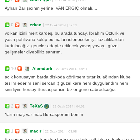
22 Ocak 2014 | 12:43
Ayhan Barışıcının yerine IVAN ERGIÇ olmalı....
0
erkan
|
22 Ocak 2014 | 09:33
volkan izinli mert kardeş. bu arada tuncay, İbrahim Öztürk ve
yasin pehlivana kulüp bulmaları istenecekmiş.. fazlalıklardan
kurtulacağız. gençler adapte edilecek yavaş yavaş.. güzel
gelişmeler diyebiliriz sanırım.
10
Alemdarlı
|
22 Ocak 2014 | 05:11
acık konusayım barda diskoda görürsem tutar kulağından klube
teslim ederim seni sercan :) güzel kare hem duygulandım hem
sinirliyim hersey Bursaspor icin bizler gene sabrediceğiz.
2
TeXaS
|
22 Ocak 2014 | 04:01
Yarın maç var maç Bursasporum benim
1
macır
|
22 Ocak 2014 | 03:08
Bu senenin en iyi transferi tartışmasız bekir ptt takip edenler bana