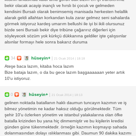
bekir olacak acayip inançlı ve hırslı bi çocuk ve gelmeden
kendisini Bursalı olarak benimsemiş manisada herkesten helallik
alarak geldi allahtan korkandan kula zarar gelmez seni sahalarda
görmek istiyoruz kardeş umarım bellushi ile iyi bi ikili olursunuz
bizde seni Bursalı bekir diye tribüne çağarırız diğerleri için
söyleyecek sözüm yok kürkçü dükkanına geldiler işte çalışsınlar
alsınlar formayı hele sonra bakarız duruma
34
hüseyin+
|
21 Ocak 2014 | 18:18
Ateşe baca lazım, kitaba hoca lazım
Bize bataja lazım, o da bu gece lazım başgaaaaaan yeter artık
10'u istiyoruz.
0
hüseyin+
|
21 Ocak 2014 | 18:13
gelinen noktada batallanın haklı daumun tuncayın kazımın ve iş
bilmez yönetimin ne kadar haksız olduğu görülmektedir. Tüm
şehir 10'u özlerken yönetim ve istanbul yalakalarına olan öfke
batalla krizinden bu yana hiç dinmemiştir ve bu kişilerin kredisi
günden güne tükenmektedir. örneğin kazımın koşmayıp sahada
dolanmasından dolayı ıslıklanması gibi. Daumun 90 dakika kazımı