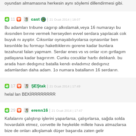
oyundan almamasına herkesin aynı söylemi dillendirmesi gibi.
11
cast
|
21 Ocak 2014 | 18:07
Bu adamları trıbune cagırıp alkıslamak,veya 16 numarayı bu
ıkısınden bırıne vermek herseyden evvel serdara yapılacak cok
buyuk nı ayıptır. Cıksınlar oynayabılıyolarsa oynasınlar ben
kesınlıkle bu formayı hakettıklerını gorene kadar bunlara
tezahurat falan yapmam. Serdar enes vs vs onlar ıcın gırtlagım
patlayana kadar bagırırım. Cunku cocuklar harbı delıkanlı. bu
arada haın dedıgınız batalla kendı evladımız dedıgınız
adamlardan daha adam. 1o numara batallanın 16 serdarın.
17
ŞEŞtak
|
21 Ocak 2014 | 17:49
helal lan BEKİRRRRRRRR
29
erenn16
|
21 Ocak 2014 | 17:47
Kafalarını çalıştırıp işlerini yaparlarsa, çalışırlarsa, sağda solda
hovardalık etmez, corvette ile heykelde millete hava atmazlarsa
bize de onları alkışlamak düşer başarıda zaten gelir