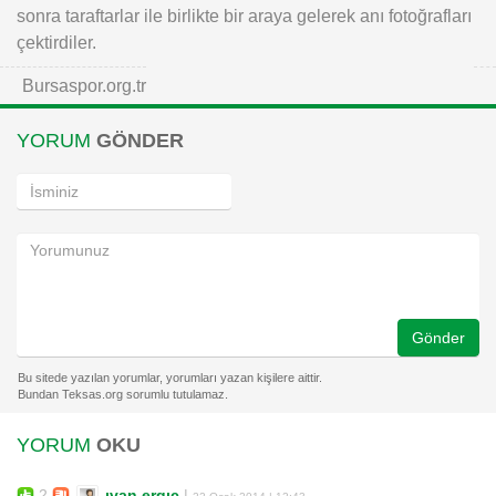
sonra taraftarlar ile birlikte bir araya gelerek anı fotoğrafları
çektirdiler.
Bursaspor.org.tr
YORUM
GÖNDER
Gönder
YORUM
OKU
2
ıvan ergıc
|