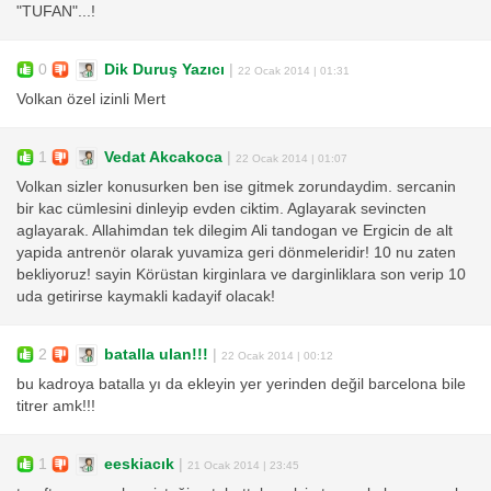
"TUFAN"...!
0
Dik Duruş Yazıcı
|
22 Ocak 2014 | 01:31
Volkan özel izinli Mert
1
Vedat Akcakoca
|
22 Ocak 2014 | 01:07
Volkan sizler konusurken ben ise gitmek zorundaydim. sercanin
bir kac cümlesini dinleyip evden ciktim. Aglayarak sevincten
aglayarak. Allahimdan tek dilegim Ali tandogan ve Ergicin de alt
yapida antrenör olarak yuvamiza geri dönmeleridir! 10 nu zaten
bekliyoruz! sayin Körüstan kirginlara ve darginliklara son verip 10
uda getirirse kaymakli kadayif olacak!
2
batalla ulan!!!
|
22 Ocak 2014 | 00:12
bu kadroya batalla yı da ekleyin yer yerinden değil barcelona bile
titrer amk!!!
1
eeskiacık
|
21 Ocak 2014 | 23:45