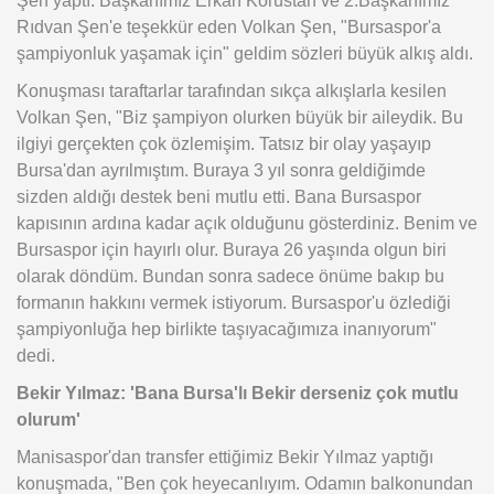
Şen yaptı. Başkanımız Erkan Körüstan ve 2.Başkanımız
Rıdvan Şen'e teşekkür eden Volkan Şen, "Bursaspor'a
şampiyonluk yaşamak için" geldim sözleri büyük alkış aldı.
Konuşması taraftarlar tarafından sıkça alkışlarla kesilen
Volkan Şen, "Biz şampiyon olurken büyük bir aileydik. Bu
ilgiyi gerçekten çok özlemişim. Tatsız bir olay yaşayıp
Bursa'dan ayrılmıştım. Buraya 3 yıl sonra geldiğimde
sizden aldığı destek beni mutlu etti. Bana Bursaspor
kapısının ardına kadar açık olduğunu gösterdiniz. Benim ve
Bursaspor için hayırlı olur. Buraya 26 yaşında olgun biri
olarak döndüm. Bundan sonra sadece önüme bakıp bu
formanın hakkını vermek istiyorum. Bursaspor'u özlediği
şampiyonluğa hep birlikte taşıyacağımıza inanıyorum"
dedi.
Bekir Yılmaz: 'Bana Bursa'lı Bekir derseniz çok mutlu
olurum'
Manisaspor'dan transfer ettiğimiz Bekir Yılmaz yaptığı
konuşmada, "Ben çok heyecanlıyım. Odamın balkonundan