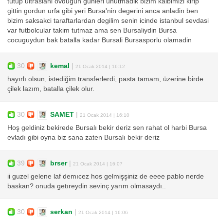
tutup ultraslani ovdugun gunleri unutmadik bizim kalbimizi kirip
gittin gordun urfa gibi yeri Bursa'nin degerini anca anladin ben
bizim saksakci taraftarlardan degilim senin icinde istanbul sevdasi
var futbolcular takim tutmaz ama sen Bursaliydin Bursa
cocuguydun bak batalla kadar Bursali Bursasporlu olamadin
30
kemal
|
21 Ocak 2014 | 16:12
hayırlı olsun, istediğim transferlerdi, pasta tamam, üzerine birde
çilek lazım, batalla çilek olur.
30
SAMET
|
21 Ocak 2014 | 16:10
Hoş geldiniz bekirede Bursalı bekir deriz sen rahat ol harbi Bursa
evladı gibi oyna biz sana zaten Bursalı bekir deriz
39
brser
|
21 Ocak 2014 | 16:07
ii guzel gelene laf demıcez hos gelmişşiniz de eeee pablo nerde
baskan? onuda getıreydin sevinç yarım olmasaydı..
30
serkan
|
21 Ocak 2014 | 16:06