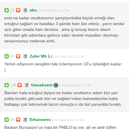
22
abc
|
21 Ocak 2014 | 17:44
evet ne kadar unutkansınız şampiyonlukta büyük emeği olan
ertuğrul sağlam ve batallayı 3 günde hain ilan ettiniz...yarın serdar
aziz gitse onada hain dersiniz...ama iş tuncay kazım daum
körüstan gibi adamlara gelince sabır destek masalları okumayı
seviyorsunuz nedense artık...
47
Zafer Mh Li
|
21 Ocak 2014 | 17:31
Yemin ediyorum sevgilimi bile özlemiyorum 10'u özlediğim kadar :
(
-28
timsahcem
|
21 Ocak 2014 | 17:30
Bazıları hala ertuğrul diyiyor,ne kadar unutkanız adam bizi yarı
yolda bıraktı gitti,sattı bizi ne sağlam'ından bahsediyorlar,hatta
battajayı çok takmamak lazım sonuçta o da bizi yarıyolda bıraktı. .
45
Erhansens
|
21 Ocak 2014 | 17:20
Başkan Bursaspor'un hala bir PABLO'su var, git ve getir lütfen