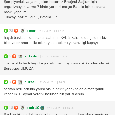
Şampiyonluk yaşatmış olan hocamız Ertuğrul Sağlam için
organizasyon varmı.? birde yarın ki maçta Batalla için başkana
baskı yapalım...
Tuncay, Kazım ''out'' , Batalla '' ın''
28
brser
|
21 Ocak 2014 | 17:01
haydı baskaan sadece timsahımın KALBİ kaldı..o da geldimi biz
bize yeter artarız. ikı cıkıntıyıda attık mı yakarız ligi kupayı..
5
sitki dut
|
21 Ocak 2014 | 17:00
cok iyi oldu hadi hayirlisi pozatif dusunuyorum cok katkilari olacak
BursasporUMUZA
9
bursalı
|
21 Ocak 2014 | 16:59
serkan belluschinin yarısı olsun bekir yedek falan olmaz şamili
keser ilk 11 oynar yeterki belluschinin yarısı olsun
18
pmb 10
|
21 Ocak 2014 | 16:58
Başkan bize batallayı getir bu takım o zaman tam olur şampiyon