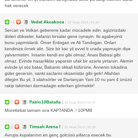
hak verecek.
-1
Vedat Akcakoca
|
22 Ocak 2014 | 01:44
Sercan ve Volkan geberene kadar mücadele edin. agizinizdaki
disleri dökseler, kafanizi kirsalar gene oynayin. Iki agabeyiniz
bunu yapmislardi. Ömer Erdogan ve Ali Tandogan. Onlari
kendinize örnek alin. Size bir kac yil evvel b urada yapmayin diye
yalvarmistim. Insanin kendi evi gibi olmaz, Anasi Babasi gibi
olmaz. Evinde hasariliklar yaparsin ufak bir azarla yirtarsin. Alemin
evinde iyi söz batar, Babanin okkali küfürüne, Annenin tokadina
güler gecersin, sanki saclarini oksamislar gibi gelir! Allahtan
dilegim Bu yil, 3 silahsörler ve Dartanyan Yani 10 nu yani 4 ünüzü
rakip takimlari darmadagin ederken görmektir!
7
Pablo10Batalla
|
22 Ocak 2014 | 01:37
Mürettebat tamam sıra KAPTANDA..! 10PMB
1
Timsah Arena !
|
22 Ocak 2014 | 01:35
Avrupa kupalarının en genç golcüsü yıllarca esecek bu