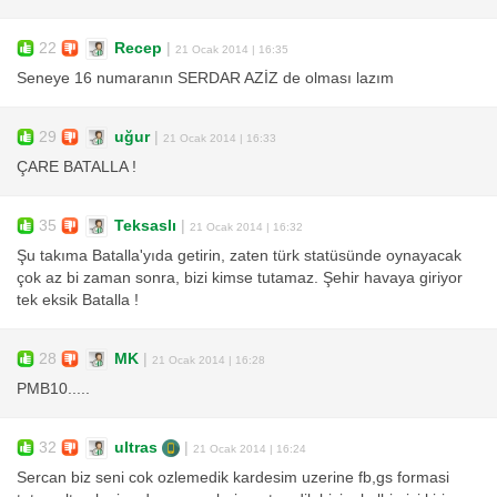
22
Recep
|
21 Ocak 2014 | 16:35
Seneye 16 numaranın SERDAR AZİZ de olması lazım
29
uğur
|
21 Ocak 2014 | 16:33
ÇARE BATALLA !
35
Teksaslı
|
21 Ocak 2014 | 16:32
Şu takıma Batalla'yıda getirin, zaten türk statüsünde oynayacak
çok az bi zaman sonra, bizi kimse tutamaz. Şehir havaya giriyor
tek eksik Batalla !
28
MK
|
21 Ocak 2014 | 16:28
PMB10.....
32
ultras
|
21 Ocak 2014 | 16:24
Sercan biz seni cok ozlemedik kardesim uzerine fb,gs formasi