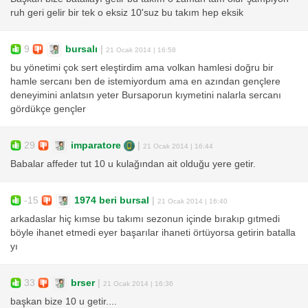
ruh geri gelir bir tek o eksiz 10'suz bu takım hep eksik
9
bursalı
|
21 Ocak 2014 | 16:58
bu yönetimi çok sert eleştirdim ama volkan hamlesi doğru bir
hamle sercanı ben de istemiyordum ama en azından gençlere
deneyimini anlatsın yeter Bursaporun kıymetini nalarla sercanı
gördükçe gençler
29
imparatore
|
21 Ocak 2014 | 16:44
Babalar affeder tut 10 u kulağından ait olduğu yere getir.
-15
1974 beri bursal
|
21 Ocak 2014 | 16:40
arkadaslar hiç kımse bu takımı sezonun içinde bırakıp gıtmedi
böyle ihanet etmedi eyer başarılar ihaneti örtüyorsa getirin batalla
yı
33
brser
|
21 Ocak 2014 | 16:36
başkan bize 10 u getir....