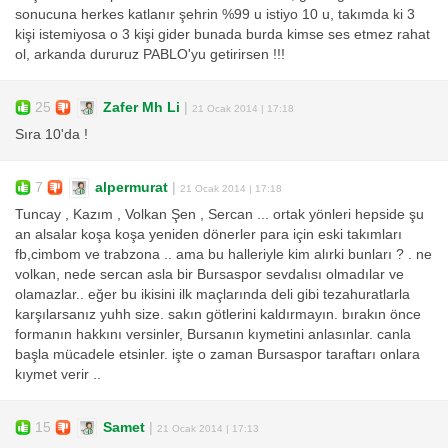
sonucuna herkes katlanır şehrin %99 u istiyo 10 u, takımda ki 3
kişi istemiyosa o 3 kişi gider bunada burda kimse ses etmez rahat
ol, arkanda dururuz PABLO'yu getirirsen !!!
25
Zafer Mh Li
|
21 Ocak 2014 | 17:18
Sıra 10'da !
7
alpermurat
|
21 Ocak 2014 | 17:18
Tuncay , Kazım , Volkan Şen , Sercan ... ortak yönleri hepside şu
an alsalar koşa koşa yeniden dönerler para için eski takımları
fb,cimbom ve trabzona .. ama bu halleriyle kim alırki bunları ? . ne
volkan, nede sercan asla bir Bursaspor sevdalısı olmadılar ve
olamazlar.. eğer bu ikisini ilk maçlarında deli gibi tezahuratlarla
karşılarsanız yuhh size. sakın götlerini kaldırmayın. bırakın önce
formanın hakkını versinler, Bursanın kıymetini anlasınlar. canla
başla mücadele etsinler. işte o zaman Bursaspor taraftarı onlara
kıymet verir ..
15
Samet
|
21 Ocak 2014 | 17:13