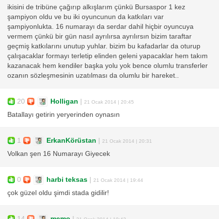
ikisini de tribüne çağırıp alkışlarım çünkü Bursaspor 1 kez
şampiyon oldu ve bu iki oyuncunun da katkıları var
şampiyonlukta. 16 numarayı da serdar dahil hiçbir oyuncuya
vermem çünkü bir gün nasıl ayrılırsa ayrılırsın bizim taraftar
geçmiş katkılarını unutup yuhlar. bizim bu kafadarlar da oturup
çalışacaklar formayı terletip elinden geleni yapacaklar hem takım
kazanacak hem kendiler başka yolu yok bence olumlu transferler
ozanın sözleşmesinin uzatılması da olumlu bir hareket..
20
Holligan
|
21 Ocak 2014 | 20:45
Batallayı getirin yeryerinden oynasın
1
ErkanKörüstan
|
21 Ocak 2014 | 20:31
Volkan şen 16 Numarayı Giyecek
0
harbi teksas
|
21 Ocak 2014 | 19:44
çok güzel oldu şimdi stada gidilir!
14
memo
|