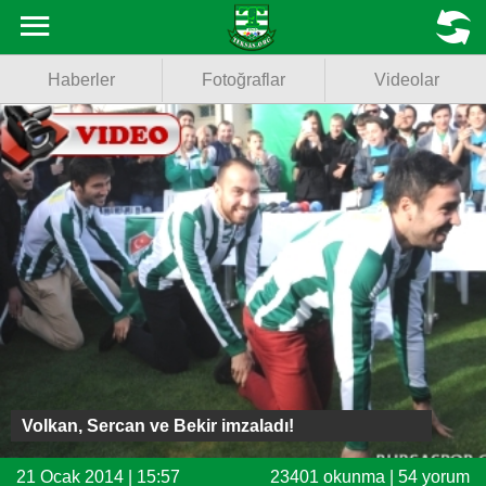
Haberler
MENU
Haberler
Fotoğraflar
Videolar
Fotoğraflar
Videolar
Basketbol
Voleybol
Puan Durumu
Fikstür
Facebook
Volkan, Sercan ve Bekir imzaladı!
Twitter
21 Ocak 2014 | 15:57
23401 okunma | 54 yorum