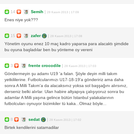
14
Semih
|
28 Kasım 2013 | 17:09
Enes niye yok???
15
zafer
|
28 Kasım 2013 | 17:08
Yönetim oyunu enez 10 maç kadro yaparsa para alacaktı şimdide
bu oyuna başladılar ben bu yönteme oy vereni
3
frente crocodile
|
28 Kasım 2013 | 17:03
Göndermeyin şu adamı U19 'a falan. Şöyle deyin milli takım
yetkililerine. Futbolcularımızı U17-18-19'a göndeririz ama daha
sonra A Milli Takım'a da alacaksınız yoksa sol başşağını alırsınız,
derseniz belki alırlar. Ulan habire altyapıya çalışıyoruz sonra bu
adamlar A Milli yaşına gelince bütün Istanbul yalakalarının
futbolcuları oynuyor bizimkiler tü kaka...Olmaz böyle...
8
sedat
|
28 Kasım 2013 | 17:02
Birtek kendilerini satamadilar