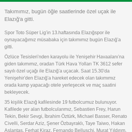
Instagram
Takımımız, bugün öğle saatlerinde özel uçak ile
Elazığ'a gitti.
Android
Spor Toto Süper Lig'in 13.haftasında Elazığspor ile
oynayacağımız müsabaka için takımımız bugün Elazığ'a
iOS
gitti.
Özlüce Tesisleri'nden karayolu ile Yenişehir Havaalanı'na
giden takımımız, oradan Türk Hava Yolları TK 3612 sefer
sayılı özel uçağı ile Elazığ'a uçacak. Saat 15.30'da
Yenişehir'den Elazığ'a hareket edecek olan takımımız
orada kamp yapacağı otele yerleşecek ve maç saatini
bekleyecek.
35 kişilik Elazığ kafilesinde 19 futbolcumuz bulunuyor.
Kafilede yer alan futbolcularımız, Sebastien Frey, Harun
Tekin, Bekir Sevgi, İbrahim Öztürk, Michael Basser, Renato
Civelli, Serdar Aziz, Şener Özbayraklı, Taye Taiwo, Hakan
Aslantaş, Ferhat Kiraz, Fernando Belluschi, Murat Yıldırım,