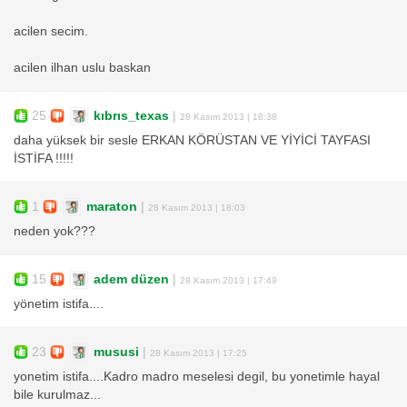
acilen secim.
acilen ilhan uslu baskan
25
kıbrıs_texas
|
28 Kasım 2013 | 18:38
daha yüksek bir sesle ERKAN KÖRÜSTAN VE YİYİCİ TAYFASI
İSTİFA !!!!!
1
maraton
|
28 Kasım 2013 | 18:03
neden yok???
15
adem düzen
|
28 Kasım 2013 | 17:49
yönetim istifa....
23
mususi
|
28 Kasım 2013 | 17:25
yonetim istifa....Kadro madro meselesi degil, bu yonetimle hayal
bile kurulmaz...