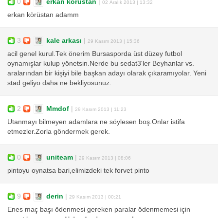
0
erkan körüstan
|
02 Aralık 2013 | 13:32
erkan körüstan adamm
3
kale arkası
|
29 Kasım 2013 | 15:36
acil genel kurul.Tek önerim Bursasporda üst düzey futbol
oynamışlar kulup yönetsin.Nerde bu sedat3'ler Beyhanlar vs.
aralarından bir kişiyi bile başkan adayı olarak çıkaramıyolar. Yeni
stad geliyo daha ne bekliyosunuz.
2
Mmdof
|
29 Kasım 2013 | 11:23
Utanmayı bilmeyen adamlara ne söylesen boş.Onlar istifa
etmezler.Zorla göndermek gerek.
0
uniteam
|
29 Kasım 2013 | 08:06
pintoyu oynatsa bari,elimizdeki tek forvet pinto
9
derin
|
29 Kasım 2013 | 00:21
Enes maç başı ödenmesi gereken paralar ödenmemesi için