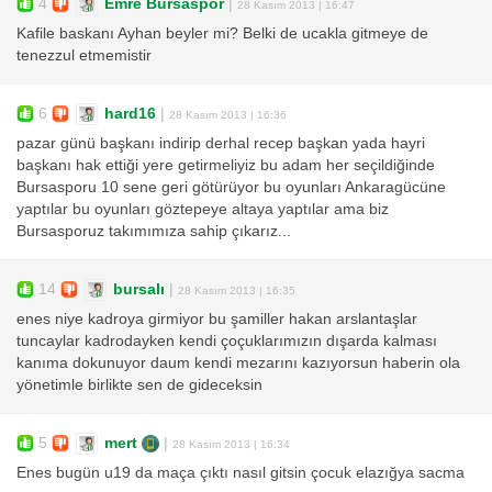
4
Emre Bursaspor
|
28 Kasım 2013 | 16:47
Kafile baskanı Ayhan beyler mi? Belki de ucakla gitmeye de
tenezzul etmemistir
6
hard16
|
28 Kasım 2013 | 16:36
pazar günü başkanı indirip derhal recep başkan yada hayri
başkanı hak ettiği yere getirmeliyiz bu adam her seçildiğinde
Bursasporu 10 sene geri götürüyor bu oyunları Ankaragücüne
yaptılar bu oyunları göztepeye altaya yaptılar ama biz
Bursasporuz takımımıza sahip çıkarız...
14
bursalı
|
28 Kasım 2013 | 16:35
enes niye kadroya girmiyor bu şamiller hakan arslantaşlar
tuncaylar kadrodayken kendi çoçuklarımızın dışarda kalması
kanıma dokunuyor daum kendi mezarını kazıyorsun haberin ola
yönetimle birlikte sen de gideceksin
5
mert
|
28 Kasım 2013 | 16:34
Enes bugün u19 da maça çıktı nasıl gitsin çocuk elazığya sacma