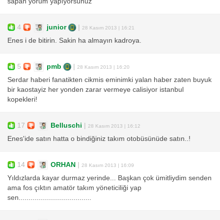
sapan yorum yapıyorsunuz
4
junior
|
28 Kasım 2013 | 16:21
Enes i de bitirin. Sakin ha almayın kadroya.
5
pmb
|
28 Kasım 2013 | 16:20
Serdar haberi fanatikten cikmis eminimki yalan haber zaten buyuk
bir kaostayiz her yonden zarar vermeye calisiyor istanbul
kopekleri!
17
Belluschi
|
28 Kasım 2013 | 16:12
Enes'ide satın hatta o bindiğiniz takım otobüsünüde satın..!
14
ORHAN
|
28 Kasım 2013 | 16:09
Yıldızlarda kayar durmaz yerinde... Başkan çok ümitliydim senden
ama fos çıktın amatör takım yöneticiliği yap
sen.....................................