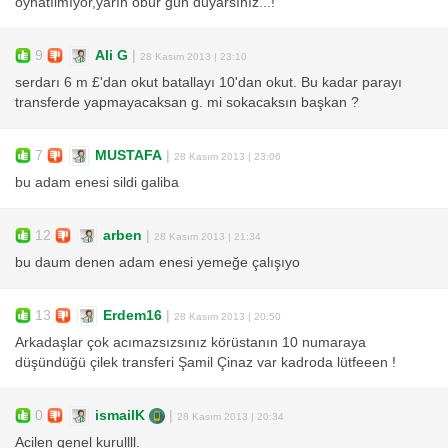
oynatılmıyor,yarın öbür gün duyarsınız...!
9
Ali G
|
28 Kasım 2013 | 23:10
serdarı 6 m £'dan okut batallayı 10'dan okut. Bu kadar parayı
transferde yapmayacaksan g. mi sokacaksın başkan ?
7
MUSTAFA
|
28 Kasım 2013 | 23:06
bu adam enesi sildi galiba
12
arben
|
28 Kasım 2013 | 21:34
bu daum denen adam enesi yemeğe çalışıyo
13
Erdem16
|
28 Kasım 2013 | 20:50
Arkadaşlar çok acımazsızsınız körüstanın 10 numaraya
düşündüğü çilek transferi Şamil Çinaz var kadroda lütfeeen !
0
ismailK
|
28 Kasım 2013 | 20:34
Acilen genel kurullll.