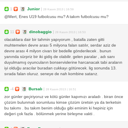
1
Junior
|
28 Kasım 2013 | 16:59
@Mert, Enes U19 futbolcusu mu? A takım futbolcusu mu?
11
dinobaggio
|
28 Kasım 2013 | 16:53
olacaklara dair bir tahmin yapıyorum , batalla zaten gitti
muhtemelen devre arası 5 milyona falan satılır, serdar aziz de
devre arası 4 milyon civarı bir bedelle gönderilecek . bunun
yanında sürpriz bir iki gidiş de olabilir. gelen paralar , adı sanı
duyulmamış oyuncuların bonservislerine harcanacak tabi araların
iyi olduğu aracılar buradan cukkayı götürecek. lig sonunda 13.
sırada falan oluruz. seneye de nah kombine satarız.
-4
Bursalı
|
28 Kasım 2013 | 16:51
zor günler geçiriyoruz ve kötü günler kapımızı araladı . biran önce
çözüm bulunmalı sorumlusu kimse çözüm üretsin ya da terketsin
bu takımı . bu takım benim olduğu gibi eminim ki hepiniz için
değeri çok fazla . bölünmek yerine birleşme vakti .