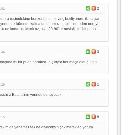
2
5:52
sonra resimdekine benzer bir bir sevinç bekliyorum. ikinci yarı
mı yenersek kümede kalma umudumuz olabilir. nereden nereye..
u ne kadar kutlasak az, bize 80-90'lar nostaljisini bir daha
3
5:46
çada mı bir puan parolası ile çıkıyor her maça olduğu gibi.
1
5:29
schi'yi Batalla'nın yerinde deneyecek.
9
5:15
takımıda yenemezsek ne diyeceksin çok merak ediyorum