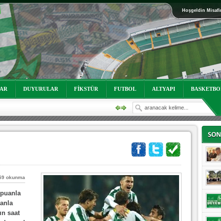
Hoşgeldin Misafi
oruz!
LAR
DUYURULAR
FİKSTÜR
FUTBOL
ALTYAPI
BASKETBO
59 okunma
oruz!
 puanla
uanla
ın saat