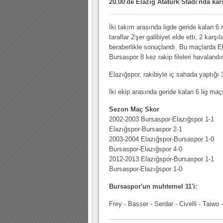
20.00'de Elazığ Atatürk Stadı'nda kar
10.04.2023 14:44 |
Hoş geldin Göktuğ Bebek!
30.12.2022 18:00 |
Hoş geldin Kadir Kağan Bebek!
İki takım arasında ligde geride kalan 6
taraflar 2'şer galibiyet elde etti, 2 karş
11.11.2025 14:13 |
Hoş geldin Ertuğrul Bebek!
beraberlikle sonuçlandı. Bu maçlarda E
12.10.2025 17:30 |
MUTLULUKLAR SİNAN SILACI
Bursaspor 8 kez rakip fileleri havalandır
16.07.2024 14:32 |
Hoş geldin Kerem Bebek!
Elazığspor, rakibiyle iç sahada yaptığı 3
08.01.2024 19:01 |
Hoş geldin Aslan bebek!
İki ekip arasında geride kalan 6 lig maç
03.01.2024 19:09 |
Hoş geldin Güneş bebek!
Sezon Maç Skor
2002-2003 Bursaspor-Elazığspor 1-1
Elazığspor-Bursaspor 2-1
2003-2004 Elazığspor-Bursaspor 1-0
Bursaspor-Elazığspor 4-0
2012-2013 Elazığspor-Bursaspor 1-1
Bursaspor-Elazığspor 1-0
Bursaspor'un muhtemel 11'i:
Frey - Basser - Serdar - Civelli - Taiwo 