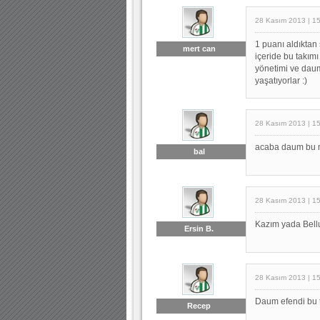
28 Kasım 2013 | 1
1 puanı aldıktan 
mert can
içeride bu takı
yönetimi ve daum'
yaşatıyorlar :)
28 Kasım 2013 | 1
acaba daum bu ma
bal
28 Kasım 2013 | 1
Kazım yada Bellu
Ersin B.
28 Kasım 2013 | 1
Daum efendi bu 
Recep