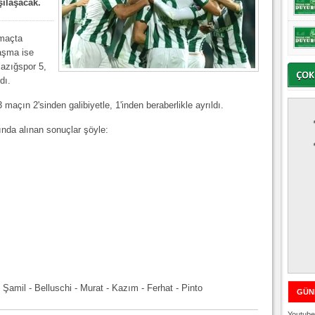
şılaşacak.
 maçta
ılaşma ise
lazığspor 5,
dı.
 maçın 2'sinden galibiyetle, 1'inden beraberlikle ayrıldı.
ında alınan sonuçlar şöyle:
- Şamil - Belluschi - Murat - Kazım - Ferhat - Pinto
GÜN
Youtube 