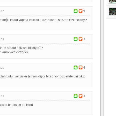
9
2:10
e değil icraat yapma vaktidir. Pazar saat 15:00'de Özlüce'deyiz.
3
1:54
inde serdar aziz satıldı diyor??
n euro ya? ???????
6
0:20
ari butun servisler tamam diyor bitti diyor bizdende biri cıkip
3
0:19
sak birakalim bu isleri