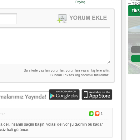
Paylaş
— TEKS
-
-
Bursaspor - Altınordu
1. Lig 32. Hafta
04 Temmuz 2020 Cumartesi | 20:00
Fikstür
1
5:17
 gel. insanın saçını başını yolası geliyor şu takımın bu kadar
ciz hali görünce.