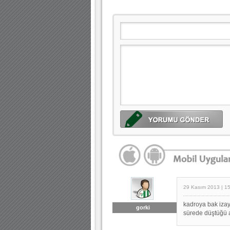
29 Kasım 2013 | 1
kadroya bak izaya
gorki
sürede düştüğü a