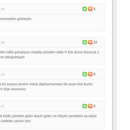
9
8:09
i yenmeden gelmeyin
25
6:58
m istifa şampiyon olsakta yönetim istifa !!! Dik durun birazcık 1
imi alkışlamayın
9
6:22
 bir puana sevinir olduk deplasmandan bir puan bizi kume
ir diye avunuruz.
9
6:07
k belki yönetim gider daum gider ne biliyim yenilelim ya daha
 belkide yararlı olur