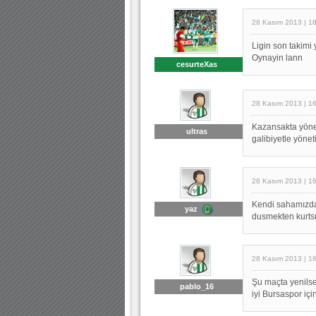
28 Kasım 2013 | 1
Ligin son takim
Oynayin lann
cesurteXas
28 Kasım 2013 | 1
Kazansakta yöneti
ultras
galibiyetle yönet
28 Kasım 2013 | 1
Kendi sahamızda
yaz
dusmekten kurtsr
28 Kasım 2013 | 1
Şu maçta yenilse
pablo_16
iyi Bursaspor için