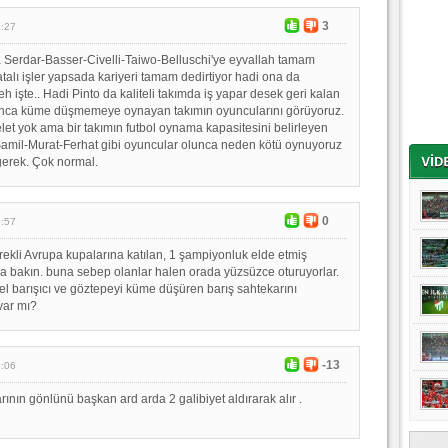
3
3:27
 Serdar-Basser-Civelli-Taiwo-Belluschi'ye eyvallah tamam
atalı işler yapsada kariyeri tamam dedirtiyor hadi ona da
h işte.. Hadi Pinto da kaliteli takımda iş yapar desek geri kalan
nca küme düşmemeye oynayan takımın oyuncularını görüyoruz.
elet yok ama bir takımın futbol oynama kapasitesini belirleyen
Şamil-Murat-Ferhat gibi oyuncular olunca neden kötü oynuyoruz
erek. Çok normal.
0
0:57
rekli Avrupa kupalarına katılan, 1 şampiyonluk elde etmiş
 bakın. buna sebep olanlar halen orada yüzsüzce oturuyorlar.
l barışıcı ve göztepeyi küme düşüren barış sahtekarını
var mı?
-13
3:06
rının gönlünü başkan ard arda 2 galibiyet aldırarak alır .