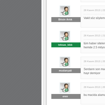
28 Kasım 2013 | 2
Vakit söz söylem
Bitsin Artık
28 Kasım 2013 | 2
tüm haber siteler
teksas_bbb
hemde 2.5 milyo
28 Kasım 2013 | 2
Serdarın son macl
mudanyali
hayr demiyor
28 Kasım 2013 | 2
bu macida alamaz
eren