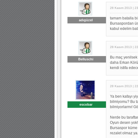
28 Kasım 2013 | 2
tamam batalla bi
adıgüzel
Bursaspordan üs
kabul edelim bata
28 Kasım 2013 | 2
Bu maç yenilsek
Belluschi
daha Erkan Körüs
kendi istifa edec
28 Kasım 2013 | 2
Ya ben kafayı yi
bilmiyomu? Bu t
escobar
bilmiyorlarmı! 
Nerde bu taraftar
Oyun desen yok! 
Bursaspor küme h
rezalet olmaz ya.