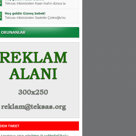
Teksas tribününden Kaan İnal'ın dünya ta
Hoş geldin Güneş bebek!
Teksas tribününden Sadettin Çetinoğlu'nu
Mutluluklar Ceyhun Tetik
Teksas tribünlerinin sevilen isimlerinde
Bursasporumuzun önü açılsın is
Teksaslı Bursasporlular Derneği Başkanı
Hoş geldin Alaz Bebek!
Teksas.org sistem yöneticisi, ekibimizin
Hoş geldin Göktuğ Bebek!
Teksas.org ekibimizden ve tribünlerimizi
Hoş geldin Kadir Kağan Bebek!
Teksas tribünlerinden Basri İleri'nin dü
Hoş geldin Ertuğrul Bebek!
Teksas tribünlerinden Emre Aydın'ın düny
MUTLULUKLAR SİNAN SILACI
Tribünlerimizin sevilen isimlerinden Sin
DEM TWEET
Hoş geldin Kerem Bebek!
Tribünlerimizden Mesut Ulusoy'un (Duka)
kanalımızı takip edin!
https://t.co/Mm9a63kg1u