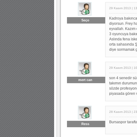
29 Kasım 2013 | 1
Kadroya bakınca
Seço
diyorsun. Frey h
eyvallah. Kazım e
3 oyuncuya bakı
Aslında fena isk
orta sahasında 
diye sormamak g
29 Kasım 2013 | 1
son 4 senedir sü
mert can
takımın durumuna
sözde profesyone
piyasada gören 
28 Kasım 2013 | 2
Bursaspor tarafta
Ress