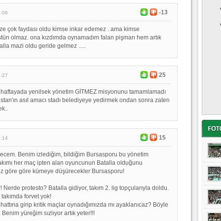
-13
3:06
ze çok faydası oldu kimse inkar edemez . ama kimse
tün olmaz. ona kızdımda oynamadım falan pişman hem artık
lla mazi oldu geride gelmez .....
25
2:27
 haftayada yenilsek yönetim GİTMEZ misyonunu tamamlamadı
tan'ın asıl amacı stadı belediyeye yedirmek ondan sonra zaten
ek..
15
2:14
yecem. Benim izlediğim, bildiğim Bursasporu bu yönetim
akımı her maç ipten alan oyuncunun Batalla olduğunu
Göz göre göre kümeye düşürecekler Bursasporu!
! Nerde protesto? Batalla gidiyor, takım 2. lig topçularıyla doldu.
takımda forvet yok!
attına girip kritik maçlar oynadığımızda mı ayaklanıcaz? Böyle
 Benim yüreğim sızlıyor artık yeter!!!