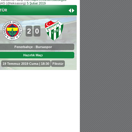
AS (@teksasorg)
5 Şubat 2019
Hoş geldin Aslan bebek!
Teksas tribününden Kaan İnal'ın dünya ta
Hoş geldin Güneş bebek!
Teksas tribününden Sadettin Çetinoğlu'nu
2
0
0
3
Fenerbahçe - Bursaspor
Bursaspor - Sepahan
Hazırlık Maçı
Hazırlık Maçı
19 Temmuz 2019 Cuma | 18:30
Fikstür
25 Temmuz 2019 Perşembe | 18: