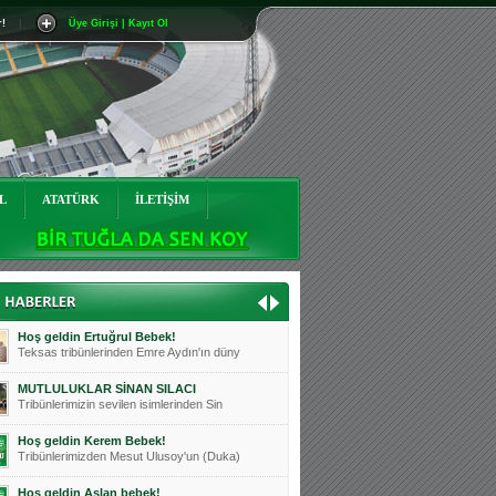
r!
|
Üye Girişi | Kayıt Ol
Mutluluklar Ceyhun Tetik
Teksas tribünlerinin sevilen isimlerinde
Bursasporumuzun önü açılsın is
Teksaslı Bursasporlular Derneği Başkanı
Hoş geldin Alaz Bebek!
Teksas.org sistem yöneticisi, ekibimizin
L
ATATÜRK
İLETİŞİM
Hoş geldin Göktuğ Bebek!
Teksas.org ekibimizden ve tribünlerimizi
Hoş geldin Kadir Kağan Bebek!
Teksas tribünlerinden Basri İleri'nin dü
Hoş geldin Ertuğrul Bebek!
Teksas tribünlerinden Emre Aydın'ın düny
MUTLULUKLAR SİNAN SILACI
Tribünlerimizin sevilen isimlerinden Sin
Hoş geldin Kerem Bebek!
Tribünlerimizden Mesut Ulusoy'un (Duka)
Hoş geldin Aslan bebek!