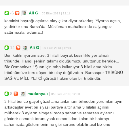
-6
Ali G
|
05 Ekim 2013 | 12:11
kominist bayrağı açılırsa olay çıkar diyor arkadaş. Yiyorsa açsın,
yedirirler onu Bursa'da. Müslüman mahallesinde salyangoz
sattırmazlar adama..!
14
Ali G
|
05 Ekim 2013 | 12:04
Ben katılmıyorum size. 3 hilalli bayrak kesinlikle yer almalı
tribünde. Hangi şehirin takımı olduğumuzu unuttunuz heralde...
Biz Osmanlıyız ! Şuan için mhp kullanıyor 3 hilali ama bizim
tribünümüze ters düşen bir olay değil zaten. Bursaspor TRİBÜNÜ
SAĞ VE MİLLİYETÇİ görüşü hakim olan bir tribündür..
8
mudanyalı
|
05 Ekim 2013 | 12:00
3 Hilal bence gayet güzel ama anlamanı bilmeden yorumlamayın
arkadaşlar evet bir siyasi partiye aittir ama 3 hilalin açılımı
mübarek 3 ayların simgesi recep şaban ve ramazan aylarını
gösterir osmanlı torunuysak osmanlıdan kalan bir hatırayı
sahamızda göstermenin ne gibi sorunu olabilir asıl biz onu