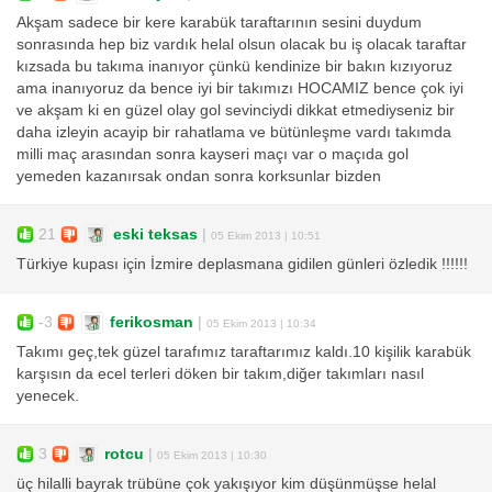
Akşam sadece bir kere karabük taraftarının sesini duydum
sonrasında hep biz vardık helal olsun olacak bu iş olacak taraftar
kızsada bu takıma inanıyor çünkü kendinize bir bakın kızıyoruz
ama inanıyoruz da bence iyi bir takımızı HOCAMIZ bence çok iyi
ve akşam ki en güzel olay gol sevinciydi dikkat etmediyseniz bir
daha izleyin acayip bir rahatlama ve bütünleşme vardı takımda
milli maç arasından sonra kayseri maçı var o maçıda gol
yemeden kazanırsak ondan sonra korksunlar bizden
21
eski teksas
|
05 Ekim 2013 | 10:51
Türkiye kupası için İzmire deplasmana gidilen günleri özledik !!!!!!
-3
ferikosman
|
05 Ekim 2013 | 10:34
Takımı geç,tek güzel tarafımız taraftarımız kaldı.10 kişilik karabük
karşısın da ecel terleri döken bir takım,diğer takımları nasıl
yenecek.
3
rotcu
|
05 Ekim 2013 | 10:30
üç hilalli bayrak trübüne çok yakışıyor kim düşünmüşse helal