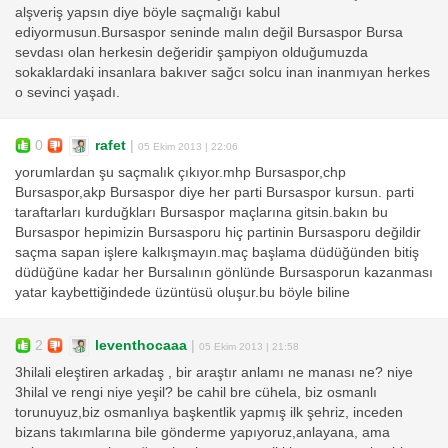
alşveriş yapsın diye böyle saçmalığı kabul
ediyormusun.Bursaspor seninde malın değil Bursaspor Bursa
sevdası olan herkesin değeridir şampiyon olduğumuzda
sokaklardaki insanlara bakıver sağcı solcu inan inanmıyan herkes
o sevinci yaşadı.
0
rafet
|
05 Ekim 2013 | 22:06
yorumlardan şu saçmalık çıkıyor.mhp Bursaspor,chp
Bursaspor,akp Bursaspor diye her parti Bursaspor kursun. parti
taraftarları kurduğkları Bursaspor maçlarına gitsin.bakın bu
Bursaspor hepimizin Bursasporu hiç partinin Bursasporu değildir
saçma sapan işlere kalkışmayın.maç başlama düdüğünden bitiş
düdüğüne kadar her Bursalının gönlünde Bursasporun kazanması
yatar kaybettiğindede üzüntüsü oluşur.bu böyle biline
2
leventhocaaa
|
05 Ekim 2013 | 21:58
3hilali eleştiren arkadaş , bir araştır anlamı ne manası ne? niye
3hilal ve rengi niye yeşil? be cahil bre cühela, biz osmanlı
torunuyuz,biz osmanlıya başkentlik yapmış ilk şehriz, inceden
bizans takımlarına bile gönderme yapıyoruz,anlayana, ama