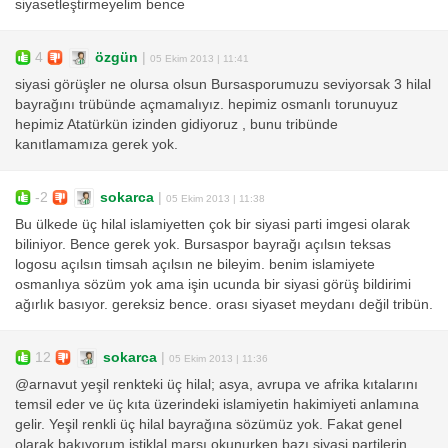
siyasetleştirmeyelim bence
4
özgün
|
05 Ekim 2013 | 11:41
siyasi görüşler ne olursa olsun Bursasporumuzu seviyorsak 3 hilal
bayrağını trübünde açmamalıyız. hepimiz osmanlı torunuyuz
hepimiz Atatürkün izinden gidiyoruz , bunu tribünde
kanıtlamamıza gerek yok.
-2
sokarca
|
05 Ekim 2013 | 11:38
Bu ülkede üç hilal islamiyetten çok bir siyasi parti imgesi olarak
biliniyor. Bence gerek yok. Bursaspor bayrağı açılsın teksas
logosu açılsın timsah açılsın ne bileyim. benim islamiyete
osmanlıya sözüm yok ama işin ucunda bir siyasi görüş bildirimi
ağırlık basıyor. gereksiz bence. orası siyaset meydanı değil tribün.
12
sokarca
|
05 Ekim 2013 | 11:36
@arnavut yeşil renkteki üç hilal; asya, avrupa ve afrika kıtalarını
temsil eder ve üç kıta üzerindeki islamiyetin hakimiyeti anlamına
gelir. Yeşil renkli üç hilal bayrağına sözümüz yok. Fakat genel
olarak bakıyorum istiklal marşı okunurken bazı siyasi partilerin