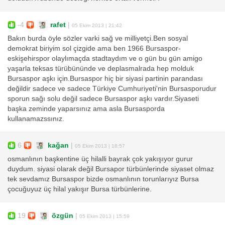
-4
rafet
|
05 Ekim 2013 | 21:42
Bakın burda öyle sözler varki sağ ve milliyetçi.Ben sosyal
demokrat biriyim sol çizgide ama ben 1966 Bursaspor-
eskişehirspor olaylımaçda stadtaydım ve o gün bu gün amigo
yaşarla teksas türübününde ve deplasmalrada hep molduk
Bursaspor aşkı için.Bursaspor hiç bir siyasi partinin parandası
değildir sadece ve sadece Türkiye Cumhuriyeti'nin Bursasporudur
sporun sağı solu değil sadece Bursaspor aşkı vardır.Siyaseti
başka zeminde yaparsınız ama asla Bursasporda
kullanamazssınız.
6
kağan
|
05 Ekim 2013 | 18:57
osmanlının başkentine üç hilalli bayrak çok yakışıyor gurur
duydum. siyasi olarak değil Bursapor türbünlerinde siyaset olmaz
tek sevdamız Bursaspor bizde osmanlının torunlarıyız Bursa
çocuğuyuz üç hilal yakışır Bursa türbünlerine.
19
özgün
|
05 Ekim 2013 | 15:59