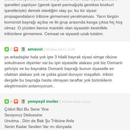
işaretleri yapılıyor (gerek işaret parmağıyla gerekse bozkurt
işaretleriyle) demek istediğim olay şu; bu tür siyasi
propagandaların tribüne girmemesi yeralmaması. Yarın birgün
komünist bayrağı açılsa ve iki grup arasında kavga çıksa hiç hoş
olmaz. O yüzden bence mantıklı olan siyasetin kesinlikle
tribünlere girmemesi. Cemaat ve siyaseti uzak tutalım.
2
arnavut
|
05 Ekim 2013 | 11:25
ya arkadaşlar hala yok işte 3 hilalli bayrak siyasi simge ribüne
sokulmasın diyenler var.bu işin siyasetle alakası yok biz Osmanlı
şehriyiz ve bu bayrakta Osmanlı bayrağı bunun siyasetle en
ufaktan alakası yok ve çokta güzel duruyor maşallah..tribün
dergide bu bayrağa hasta olmayan taraftar yok bizimkilerin
eleştirmesini anlamıyorum..
4
yemyeşil inciler
|
05 Ekim 2013 | 11:13
Çıldırt Bizi Bu Sene Yine
Seviyoruz Delicesine
Unutma , Dön de Bak Şu Tribüne Anla
Senin Kadar Sevilen Var mı dünyada