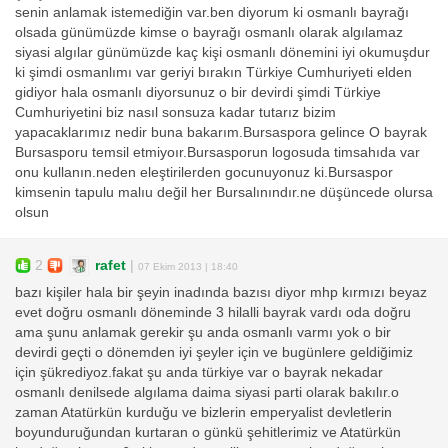
senin anlamak istemediğin var.ben diyorum ki osmanlı bayrağı
olsada günümüzde kimse o bayrağı osmanlı olarak algılamaz
siyasi algılar günümüzde kaç kişi osmanlı dönemini iyi okumuşdur
ki şimdi osmanlımı var geriyi bırakın Türkiye Cumhuriyeti elden
gidiyor hala osmanlı diyorsunuz o bir devirdi şimdi Türkiye
Cumhuriyetini biz nasıl sonsuza kadar tutarız bizim
yapacaklarımız nedir buna bakarım.Bursaspora gelince O bayrak
Bursasporu temsil etmiyoır.Bursasporun logosuda timsahıda var
onu kullanın.neden eleştirilerden gocunuyonuz ki.Bursaspor
kimsenin tapulu malıu değil her Bursalınındır.ne düşüncede olursa
olsun
2
rafet
|
07 Ekim 2013 | 18:40
bazı kişiler hala bir şeyin inadında bazısı diyor mhp kırmızı beyaz
evet doğru osmanlı döneminde 3 hilalli bayrak vardı oda doğru
ama şunu anlamak gerekir şu anda osmanlı varmı yok o bir
devirdi geçti o dönemden iyi şeyler için ve bugünlere geldiğimiz
için şükrediyoz.fakat şu anda türkiye var o bayrak nekadar
osmanlı denilsede algılama daima siyasi parti olarak bakılır.o
zaman Atatürkün kurduğu ve bizlerin emperyalist devletlerin
boyunduruğundan kurtaran o günkü şehitlerimiz ve Atatürkün