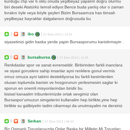
kurduğu chp var 6 oklu onuda yeşilbeyaz yapalım doğru olurmu
biri deseki Atatürkü temsil ediyor.Bence buda yanlış olur o zaman
bırakın öyle veya böyle şeyleri Bizim Bursaamıza has timsah
yeşilbeyaz bayraklar dalgalansın doğrusuda bu
1
ibo
|
07 Ekim 2013 | 14:43
siyasetinizi gidin baska yerde yapin Bursasporumu karistirmayin .
0
bursabursa
|
07 Ekim 2013 | 11:05
Renkdaslar spor ve sanat evrenseldir. Birbirinden farkli inanclara
ve siyasi goruslere sahip insanlar ayni renklere gonul vermis
omuz omuza ayni takimi destekliyorsa bu farkli kesimlerden
olusan toplumda barisin ve hosgorunun yerlesmesini saglar ki
sporun en onemli misyonlarindan biridir bu.
kisisel kanaatim tribunlerimizde ortak sevgimiz olan
Bursaspor'umuzun simgelerini kullanalim hep birlikte,yine hep
birlikte su galibiyetin tadini cikarmayi da unutmayalim ne dersiniz
8
Serkan
|
07 Ekim 2013 | 09:43
Biz Osmanlı Torunlarıyızda Onlar Başka bir Milletin Mi Torunları...