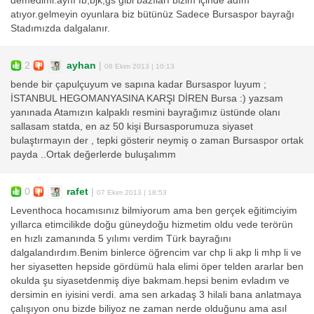
demedimi.aynı fb,bjk,gs gibi bazıları bizim içinde adım
atıyor.gelmeyin oyunlara biz bütünüz Sadece Bursaspor bayrağı
Stadımızda dalgalanır.
2
ayhan
|
08 Ekim 2013 | 10:13
bende bir çapulçuyum ve sapına kadar Bursaspor luyum ;
İSTANBUL HEGOMANYASINA KARŞI DİREN Bursa :) yazsam
yanınada Atamızın kalpaklı resmini bayrağımız üstünde olanı
sallasam statda, en az 50 kişi Bursasporumuza siyaset
bulaştırmayın der , tepki gösterir neymiş o zaman Bursaspor ortak
payda ..Ortak değerlerde buluşalımm
0
rafet
|
07 Ekim 2013 | 18:53
Leventhoca hocamısınız bilmiyorum ama ben gerçek eğitimciyim
yıllarca etimcilikde doğu güneydoğu hizmetim oldu vede terörün
en hızlı zamanında 5 yılımı verdim Türk bayrağını
dalgalandırdım.Benim binlerce öğrencim var chp li akp li mhp li ve
her siyasetten hepside gördümü hala elimi öper telden ararlar ben
okulda şu siyasetdenmiş diye bakmam.hepsi benim evladım ve
dersimin en iyisini verdi. ama sen arkadaş 3 hilali bana anlatmaya
çalışıyon onu bizde biliyoz ne zaman nerde olduğunu ama asıl