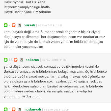
Haykırıyoruz Dört Bir Yana
İstiyoruz Şampiyonlugu İnatla
Haydi Bastır Şanlı Timsahımm
7
bursalı
|
05 Ekim 2013 | 11:11
konu bayrak değil ama Bursapor ortak değerimiz hiç bir siyasi
düşünceye çekilmemeli her düşünceden insan var taraftarlarımız
için de ve bu böyle de kalmalı zaten yönetim böldü bir de başka
bölünmeler yaşamayalım
15
sokarca
|
05 Ekim 2013 | 11:09
şahsi düşüncem: siyaset, cemaat ve politik imgeleri kesinlikle
Bursasporumuza ve tribünlerimize bulaştırmayalım. üç hilal bence
tribünde değil siyaset meydanlarına yakışır. siyasi görüşümüz ne
olursa olsun asla tribünlere sokmayalım. çünkü sağcısı solcusu
farklı ideolojilere sahip olan birsürü arkadaşımız var. tribünlerde
bölünmelere neden olabilir. ön yargılarınızdan sıyrılıp bu
yorumumu iyi düşünün.
4
mudanyalı
|
05 Ekim 2013 | 11:06