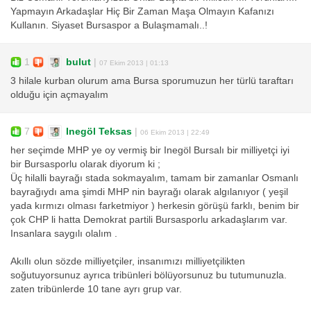
Yapmayın Arkadaşlar Hiç Bir Zaman Maşa Olmayın Kafanızı
Kullanın. Siyaset Bursaspor a Bulaşmamalı..!
1
bulut
|
07 Ekim 2013 | 01:13
3 hilale kurban olurum ama Bursa sporumuzun her türlü taraftarı
olduğu için açmayalım
7
Inegöl Teksas
|
06 Ekim 2013 | 22:49
her seçimde MHP ye oy vermiş bir Inegöl Bursalı bir milliyetçi iyi
bir Bursasporlu olarak diyorum ki ;
Üç hilalli bayrağı stada sokmayalım, tamam bir zamanlar Osmanlı
bayrağıydı ama şimdi MHP nin bayrağı olarak algılanıyor ( yeşil
yada kırmızı olması farketmiyor ) herkesin görüşü farklı, benim bir
çok CHP li hatta Demokrat partili Bursasporlu arkadaşlarım var.
Insanlara saygılı olalım .
Akıllı olun sözde milliyetçiler, insanımızı milliyetçilikten
soğutuyorsunuz ayrıca tribünleri bölüyorsunuz bu tutumunuzla.
zaten tribünlerde 10 tane ayrı grup var.