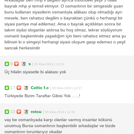
Arkadaşlar ben mhp li değilim ayrıca tribündeki yeşil 3 hilalli
bayrak mhp yi temsil etmiyor. O osmanlının bir simgesidir şuan
bunu kullanan siyasilerin osmanlıyla alâkası olup olmadığı ayrı
mesele, ben rahatsız degilim o bayraktan çünkü o herhangi bir
siyasi partiye mal edilemez. Ama o bayrak açıldıktan sonra bir
takım siyâsi sloganlar atılırsa bu hoş olmaz, tekrar söylüyorum
osmanlı başkentinde yaşadığım için beni rahatsız etmez ama şu
bilinsin ki o simgeyi herhangi siyasi oluşum gasp edemez o yeşil
sancak herkesindir
8
s
|
05 Ekim 2013 | 12:22
Üç hilalin siyasetle bi alakası yok
17
Celtic f.c
|
05 Ekim 2013 | 12:17
Türkiyede Bizim Taraftar Gibisi Yok ......!
13
rotcu
|
05 Ekim 2013 | 12:15
vay be osmanlıyada karşı olanlar varmış insanlar kökünü
unutmuş Bursa osmanlının başkentidir arkadaşlar ve bizde
osmanlının torunlarıyız okadar