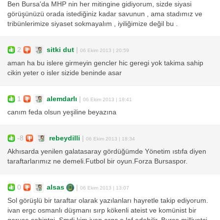
Ben Bursa'da MHP nin her mitingine gidiyorum, sizde siyasi
görüşünüzü orada istediğiniz kadar savunun , ama stadımız ve
tribünlerimize siyaset sokmayalım , iyiliğimize değil bu .
2
sitki dut
|
06 Ekim 2013 | 20:59
aman ha bu islere girmeyin gencler hic geregi yok takima sahip
cikin yeter o isler sizide beninde asar
1
alemdarlı
|
06 Ekim 2013 | 18:41
canım feda olsun yeşiline beyazına
-8
rebeydilli
|
06 Ekim 2013 | 18:34
Akhısarda yenilen galatasaray gördüğümde Yönetim ıstıfa diyen
taraftarlarımız ne demeli.Futbol bir oyun.Forza Bursaspor.
0
alsas
|
06 Ekim 2013 | 13:07
Sol görüşlü bir taraftar olarak yazılanları hayretle takip ediyorum.
ivan ergc osmanlı düşmanı sırp kökenli ateist ve komünist bir