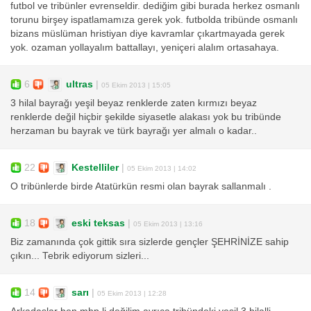
futbol ve tribünler evrenseldir. dediğim gibi burada herkez osmanlı
torunu birşey ispatlamamıza gerek yok. futbolda tribünde osmanlı
bizans müslüman hristiyan diye kavramlar çıkartmayada gerek
yok. ozaman yollayalım battallayı, yeniçeri alalım ortasahaya.
6
ultras
|
05 Ekim 2013 | 15:05
3 hilal bayrağı yeşil beyaz renklerde zaten kırmızı beyaz
renklerde değil hiçbir şekilde siyasetle alakası yok bu tribünde
herzaman bu bayrak ve türk bayrağı yer almalı o kadar..
22
Kestelliler
|
05 Ekim 2013 | 14:02
O tribünlerde birde Atatürkün resmi olan bayrak sallanmalı .
18
eski teksas
|
05 Ekim 2013 | 13:16
Biz zamanında çok gittik sıra sizlerde gençler ŞEHRİNİZE sahip
çıkın... Tebrik ediyorum sizleri...
14
sarı
|
05 Ekim 2013 | 12:28