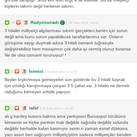
goruse sahiptgi. Smdi kim ivan ergc e laf edebilir. Bursa milliyetçi
kişilerin takımı değil herkesin takımı.
-4
Radyonunadı
|
06 Ekim 2013 | 04:42
3 hilallin milliyetçi algılanması sıkıntı gerçekten,benim için sorun
değil ama bunu sorun yapabilecek taraftarlarımız var. Onların
görüşüne saygı duymak adına 3 hilali osmanlı tuğrasıyla
değiştirebiliriz hem mesajımızı çok daha iyi vermiş oluruz bizansa.
Ne de olsa osmanlı torunuyuz! !
0
İsimsiz
|
06 Ekim 2013 | 02:47
Beyler kışkırtmaya gelmeyelim son günlerde bu 3 hilalli bayrak
için ortalığı karıştırmaya çalışan 3 5 çakal var. 3 hilalin ne demek
olduğunu bilmeyen artislik yapıyor.
0
rafet
|
05 Ekim 2013 | 22:18
ali g kardeş kusura bakma ama yanlışssın Bursaspor türübünü
kimsenin ve hiçbir partinin malı değildir sağında değildir solunda
değildir herhalde kafan basmıyor senin.o zaman esnaf dükkana
yazı assın ben sağcıyım milliyetçiyiöm sadece milliyetçiler benden