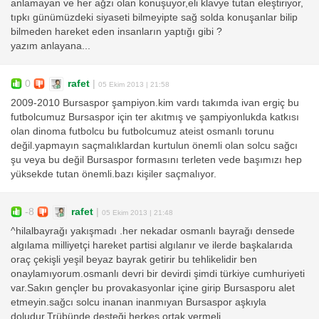
anlamayan ve her ağzı olan konuşuyor,eli klavye tutan eleştiriyor,
tıpkı günümüzdeki siyaseti bilmeyipte sağ solda konuşanlar bilip
bilmeden hareket eden insanların yaptığı gibi ?
yazım anlayana...
0
rafet
|
05 Ekim 2013 | 21:58
2009-2010 Bursaspor şampiyon.kim vardı takımda ivan ergiç bu
futbolcumuz Bursaspor için ter akıtmış ve şampiyonlukda katkısı
olan dinoma futbolcu bu futbolcumuz ateist osmanlı torunu
değil.yapmayın saçmalıklardan kurtulun önemli olan solcu sağcı
şu veya bu değil Bursaspor formasını terleten vede başımızı hep
yüksekde tutan önemli.bazı kişiler saçmalıyor.
-8
rafet
|
05 Ekim 2013 | 21:48
^hilalbayrağı yakışmadı .her nekadar osmanlı bayrağı densede
algılama milliyetçi hareket partisi algılanır ve ilerde başkalarıda
oraç çekişli yeşil beyaz bayrak getirir bu tehlikelidir ben
onaylamıyorum.osmanlı devri bir devirdi şimdi türkiye cumhuriyeti
var.Sakın gençler bu provakasyonlar içine girip Bursasporu alet
etmeyin.sağcı solcu inanan inanmıyan Bursaspor aşkıyla
doludur.Trübünde desteği herkes ortak vermeli .