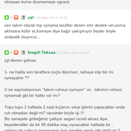
olmasan kume dusmemeye ugrariz
5
yşl
|
28 Nisan 2013 | 00:05
sen takım olarak top oynama,taraftar desen sıfır destek ver,sonra
akhisara küfür et,kümeye diye bağır yakışmıyor beyler böyle
antipatik oluyoruz...
4
Inegöl Teksas
|
28 Nisan 2013 | 00:05
yşl denen şahısa :
1- ne hakla sen taraftara suçlu diyorsun, sahaya inip biz mi
oynayalım ??
2-ne saçmalıyorsun ''takım ruhsuz oynuyor'' vs , takımın ruhsuz
oynamak gbi bir hakkı var mı?
Topu topu 1 haftada 2 saat kıçlarını sıkıp işlerini yapacaklar onda
ruh olmadan değil mi? sevsinler böyle işi !!!
Biz sanayide göbeğimiz çatlıyor asgari ücreti alıcaz diye,
beyedendiler de bir 90 dakika maç oynacaklar haftada bir ,
onların da ruhsuz oynamasını hoş görelim senin gibi değil mi ?