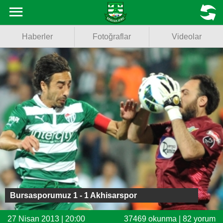
Haberler
MENU
Haberler
Fotoğraflar
Videolar
Fotoğraflar
Videolar
Basketbol
Voleybol
Puan Durumu
Fikstür
Facebook
Bursasporumuz 1 - 1 Akhisarspor
Twitter
27 Nisan 2013 | 20:00
37469 okunma | 82 yorum