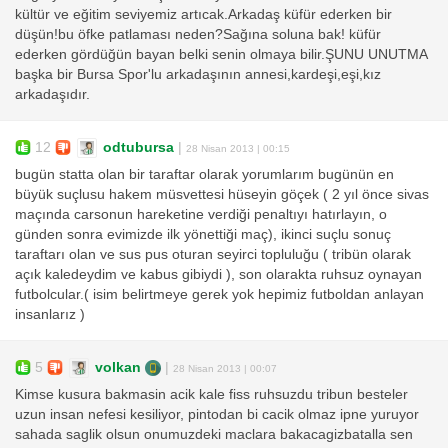
kültür ve eğitim seviyemiz artıcak.Arkadaş küfür ederken bir
düşün!bu öfke patlaması neden?Sağına soluna bak! küfür
ederken gördüğün bayan belki senin olmaya bilir.ŞUNU UNUTMA
başka bir Bursa Spor'lu arkadaşının annesi,kardeşi,eşi,kız
arkadaşıdır.
12
odtubursa
|
28 Nisan 2013 | 00:15
bugün statta olan bir taraftar olarak yorumlarım bugünün en
büyük suçlusu hakem müsvettesi hüseyin göçek ( 2 yıl önce sivas
maçında carsonun hareketine verdiği penaltıyı hatırlayın, o
günden sonra evimizde ilk yönettiği maç), ikinci suçlu sonuç
taraftarı olan ve sus pus oturan seyirci topluluğu ( tribün olarak
açık kaledeydim ve kabus gibiydi ), son olarakta ruhsuz oynayan
futbolcular.( isim belirtmeye gerek yok hepimiz futboldan anlayan
insanlarız )
5
volkan
|
28 Nisan 2013 | 00:07
Kimse kusura bakmasin acik kale fiss ruhsuzdu tribun besteler
uzun insan nefesi kesiliyor, pintodan bi cacik olmaz ipne yuruyor
sahada saglik olsun onumuzdeki maclara bakacagizbatalla sen