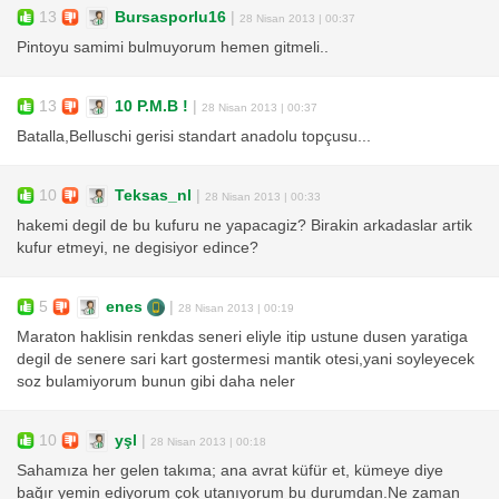
13
Bursasporlu16
|
28 Nisan 2013 | 00:37
Pintoyu samimi bulmuyorum hemen gitmeli..
13
10 P.M.B !
|
28 Nisan 2013 | 00:37
Batalla,Belluschi gerisi standart anadolu topçusu...
10
Teksas_nl
|
28 Nisan 2013 | 00:33
hakemi degil de bu kufuru ne yapacagiz? Birakin arkadaslar artik
kufur etmeyi, ne degisiyor edince?
5
enes
|
28 Nisan 2013 | 00:19
Maraton haklisin renkdas seneri eliyle itip ustune dusen yaratiga
degil de senere sari kart gostermesi mantik otesi,yani soyleyecek
soz bulamiyorum bunun gibi daha neler
10
yşl
|
28 Nisan 2013 | 00:18
Sahamıza her gelen takıma; ana avrat küfür et, kümeye diye
bağır yemin ediyorum çok utanıyorum bu durumdan.Ne zaman