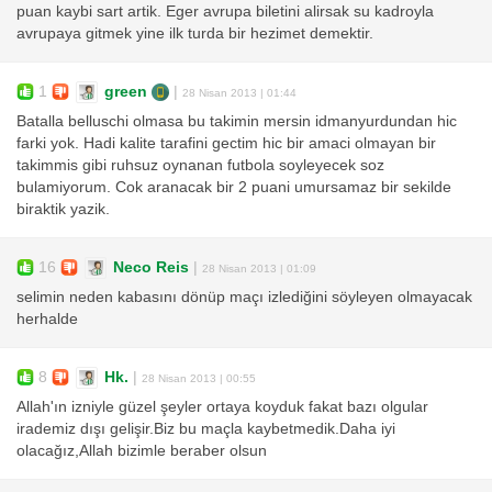
puan kaybi sart artik. Eger avrupa biletini alirsak su kadroyla
avrupaya gitmek yine ilk turda bir hezimet demektir.
1
green
|
28 Nisan 2013 | 01:44
Batalla belluschi olmasa bu takimin mersin idmanyurdundan hic
farki yok. Hadi kalite tarafini gectim hic bir amaci olmayan bir
takimmis gibi ruhsuz oynanan futbola soyleyecek soz
bulamiyorum. Cok aranacak bir 2 puani umursamaz bir sekilde
biraktik yazik.
16
Neco Reis
|
28 Nisan 2013 | 01:09
selimin neden kabasını dönüp maçı izlediğini söyleyen olmayacak
herhalde
8
Hk.
|
28 Nisan 2013 | 00:55
Allah'ın izniyle güzel şeyler ortaya koyduk fakat bazı olgular
irademiz dışı gelişir.Biz bu maçla kaybetmedik.Daha iyi
olacağız,Allah bizimle beraber olsun