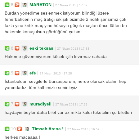
8
MARATON
|
27 Nisan 2013 | 17:59
Burdan yönedime seslenmek istiyorum bilindiği üzere
fenerbahcenin maç trafiği sıkışık bizimde 2 ncilik şansımız çok
fazla yine kritik maç yine hüseyin göçek maçtan önce lütfen bu
hakemle konuşulsun gördüğünü çalsın....
8
eski teksas
|
27 Nisan 2013 | 17:33
Hakeme güvenmiyorum köcek işllh kıvırmaz sahada
9
efe
|
27 Nisan 2013 | 17:28
İstanbuldan sevgilerle Bursasporum, nerde olursak olalım hep
yanındadız, tüm kalbimizle seninleyiz...
7
muradiyeli
|
27 Nisan 2013 | 17:22
haydayin beyler daha bilet var az mikta kaldı tüketelim şu biletleri
10
Timsah Arena !
|
27 Nisan 2013 | 16:52
herkes maçaaaa !