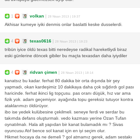
1
volkan
|
28 Nisan 2013 | 19:37
Akhisar kumeye iyiki denmis onlar baslatti keske dusselerdi.
4
texas0616
|
28 Nisan 2013 | 19:23
tribün iyice öldü texas bitti neredeyse radikal hareketliydi biraz
eski günlerine döncek gibiler bu maçta texasdan daha iyiydiler
4
ridvan çimen
|
28 Nisan 2013 | 18:14
kanatsız bu kadar. ferhat 80 dakika bir orta dışında bir şey
yapmadı, okan kardeşimiz 10 dakikaya daha çok sığdırdı gol pası
haricinde. ferhat ikinci lig topçusu. pas oranı düşük, hız var ama
fizik yok. adam geçemiyor. ayağında topu gereksiz tutuyor kontra
ataklarımızı öldürüyor.
ibo ise yedek kulübesine çekilmeli. seneye ferdi ve serdar bu
takımda defans oluşturmalı. vedo kazması yerine Ozan Tufan
oynatılmalı. Hala alt yapıdan bir kanat bulamadık mı ? Sivas
oyuncusu Atıf bence sol kanat için en iyi seçim olur.
Hikmet hocaya da ne demeli ? gol atmamız gerek, adam sestakı