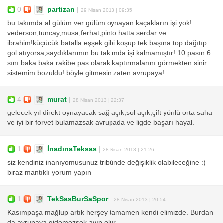
0
partizan
|
29 Nisan 2013 | 09:35
bu takımda al gülüm ver gülüm oynayan kaçakların işi yok!
vederson,tuncay,musa,ferhat,pinto hatta serdar ve
ibrahim!küçücük batalla eşşek gibi koşup tek başına top dağıtıp
gol atıyorsa,saydıklarımın bu takımda işi kalmamıştır! 10 pasın 6
sını baka baka rakibe pas olarak kaptırmalarını görmekten sinir
sistemim bozuldu! böyle gitmesin zaten avrupaya!
4
murat
|
28 Nisan 2013 | 22:37
gelecek yıl direkt oynayacak sağ açık,sol açık,çift yönlü orta saha
ve iyi bir forvet bulamazsak avrupada ve ligde başarı hayal.
1
İnadınaTeksas
|
28 Nisan 2013 | 21:26
siz kendiniz inanıyomusunuz tribünde değişiklik olabileceğine :)
biraz mantıklı yorum yapın
1
TekSasBurSaSpor
|
28 Nisan 2013 | 20:54
Kasımpaşa mağlup artık herşey tamamen kendi elimizde. Burdan
da avrupaya gidemezsek ayıp olur.