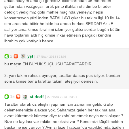
arkasındayım ama şu gereksiZ çalımlarından 35 metreden
şutlarından vaZgeçsin artık pinto illahlah ettirdin be birader
defolgit yediğimiZ golü mahlle maçında yemeyiZ hepsi
konsatrasyon yüzÜnden BATALLAYI çıkar bu takım ligi 10 ile 14.
sıra arasında bitirir he bide bu arada herkes SERDAR AzİzE
sallıyor ama kimse ibrahimi izlemiyor galiba serdar bugün bütün
hava toplarını aldı hiç kimse inkar etmesin parçaldı kendini
ibrahim çok kötüydü bence
2
yşl
|
27 Nisan 2013 | 23:08
bu maçın EN BÜYÜK SUÇLUSU TARAFTARDIR.
2. yarı takım ruhsuz oynuyor, taraftar da sus pus izliyor. bundan
sonra kimse bana taraftar takımı ateşliyor demesin.
15
stirkoff
|
27 Nisan 2013 | 23:01
Taraftar olarak öz eleştiri yapmamızın zamanını geldi. Galip
gelemememizle alakası yok. Sahamıza gelen her takıma ana
avrat küfretmek kümeye diye tezahürat etmek neyin nesi oluyor ?
Bize ne faydası var rakibe ne eksisi var ? Kendimizi küçültmekten
başka ne işe yarıyor ? Aynısı bize Trabzon'da yapıldığında üzülen