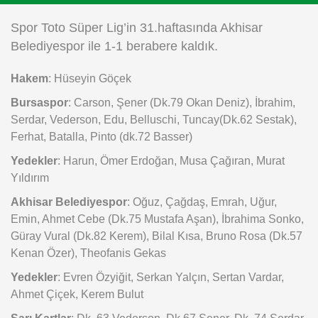
Instagram
Spor Toto Süper Lig’in 31.haftasında Akhisar
Belediyespor ile 1-1 berabere kaldık.
Android
Hakem
: Hüseyin Göçek
iOS
Bursaspor
: Carson, Şener (Dk.79 Okan Deniz), İbrahim,
Serdar, Vederson, Edu, Belluschi, Tuncay(Dk.62 Sestak),
Ferhat, Batalla, Pinto (dk.72 Basser)
Yedekler
: Harun, Ömer Erdoğan, Musa Çağıran, Murat
Yıldırım
Akhisar Belediyespor
: Oğuz, Çağdaş, Emrah, Uğur,
Emin, Ahmet Cebe (Dk.75 Mustafa Aşan), İbrahima Sonko,
Güray Vural (Dk.82 Kerem), Bilal Kısa, Bruno Rosa (Dk.57
Kenan Özer), Theofanis Gekas
Yedekler
: Evren Özyiğit, Serkan Yalçın, Sertan Vardar,
Ahmet Çiçek, Kerem Bulut
Sarı Kartlar
: Dk. 63 Vederson, Dk.67 Şener, Dk. 74 Serdar