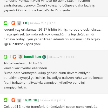
hanesine Ferhat'ın.Peki Pintoya ne demeli,takım resmen
santraforsuz oynuyor,Ömer'i koysan o bölgeye daha fazla iş
yapardı.Gönder hoca Ferhat'ı da Pintoyuda.
3
Fk
|
28 Nisan 2013 | 12:32
legend yaş ortalaması 16-17 tribün bitmiş. nerede o eski teksas.
maça gelirsek takımda ruh yok oynadığımız top değil. şimdi
haftaya orduyu yen yenebilirsen adamların son maçı gibi birşey.
ligi 4. bitirirsek iyidir yani.
-1
Ismail kurt
|
28 Nisan 2013 | 12:30
Ah be kardesim 16 bs 16
kimleri kaciriyorlar ellerinden.
Bursa para vermeyen kulup goruntusunu devam ettiriyor.
bu takim altyapiyi yetistirsin, fazladiyla trabzon ruhu var bu kentte
(yani trabzonun altyapiyla sampiyon yillari)ve ver elini
sampiyonluklar.
6
16 BS 16
|
28 Nisan 2013 | 12:14
Çok değil 3 nokta transferle önümüzdeki sezon şampiyonluğa