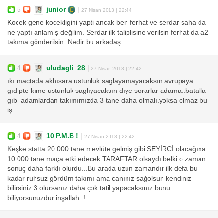
5
junior
|
27 Nisan 2013 | 22:44
Kocek gene kocekligini yapti ancak ben ferhat ve serdar saha da
ne yaptı anlamış değilim. Serdar ilk taliplisine verilsin ferhat da a2
takıma gönderilsin. Nedir bu arkadaş
4
uludagli_28
|
27 Nisan 2013 | 22:42
ıkı mactada akhısara ustunluk saglayamayacaksın.avrupaya
gıdıpte kıme ustunluk saglıyacaksın dıye sorarlar adama..batalla
gıbı adamlardan takımımızda 3 tane daha olmalı.yoksa olmaz bu
iş
4
10 P.M.B !
|
27 Nisan 2013 | 22:42
Keşke statta 20.000 tane mevlüte gelmiş gibi SEYİRCİ olacağına
10.000 tane maça etki edecek TARAFTAR olsaydı belki o zaman
sonuç daha farklı olurdu...Bu arada uzun zamandır ilk defa bu
kadar ruhsuz gördüm takımı ama canınız sağolsun kendiniz
bilirsiniz 3.olursanız daha çok tatil yapacaksınız bunu
biliyorsunuzdur inşallah..!