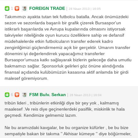
1
FOREIGN TRADE
|
28 Nisan 2013 | 16:05
Takımımızı ayakta tutan tek futbolcu batalla. Ancak önümüzdeki
sezon ve sezonlarda başarılı bir grafik çizerek Bursaspor'un
istikrarlı başarılarda ve Avrupa kupalarında olmasını istiyorsak
takviyeler niteliğinde oyun kurucu özelliklere sahip ve defansif
müdehalelerde etkin futbolcuların transfer ederek kadro
zenginliğimizi güçlendirmemiz açık bir gerçektir. Umarım transfer
dönemini iyi değerlendirrek yapacağımız transferler
Bursaspor'umuza katkı sağlayarak bizlerin geleceğe daha umutlu
bakmamızı sağlar. Sponsorluk gelirleri göz önüne alındığında
finansal açıdanda kulübümüzün kasasına aktif anlamda bir girdi
malesef göremiyorum.
6
FSM Bulv. Serkan
|
28 Nisan 2013 | 16:04
tribün lideri , tribünlerin etkinliği diye bir şey yok , kalmamış
maalesef .Ve reis diye geçinenlerdeki pasiflik, miskinlik te hala
geçmedi. Kendimize gelmemiz lazım.
Ne bu aramızdaki kavgalar, be bu organize küfürler , be bu bize
sempatiyle bakan bir takıma '' Akhisar kümeye '' diye böğürmeler,