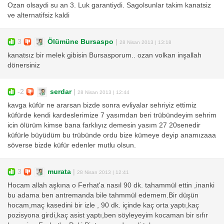
Ozan olsaydi su an 3. Luk garantiydi. Sagolsunlar takim kanatsiz
ve alternatifsiz kaldi
3
Ölümüne Bursaspo
|
28 Nisan 2013 | 13:18
kanatsız bir melek gibisin Bursasporum.. ozan volkan inşallah
dönersiniz
-2
serdar
|
28 Nisan 2013 | 12:44
kavga küfür ne ararsan bizde sonra evliyalar sehriyiz ettimiz
küfürde kendi kardeslerimize 7 yasımdan beri trübündeyim sehrim
icin ölürüm kimse bana farklıyız demesin yasım 27 20senedir
küfürle büyüdüm bu trübünde ordu bize kümeye deyip anamızaaa
söverse bizde küfür edenler mutlu olsun.
3
murata
|
28 Nisan 2013 | 12:41
Hocam allah aşkına o Ferhat'a nasıl 90 dk. tahammül ettin ,inanki
bu adama ben antremanda bile tahmmül edemem.Bir düşün
hocam,maç kasedini bir izle , 90 dk. içinde kaç orta yaptı,kaç
pozisyona girdi,kaç asist yaptı,ben söyleyeyim kocaman bir sıfır