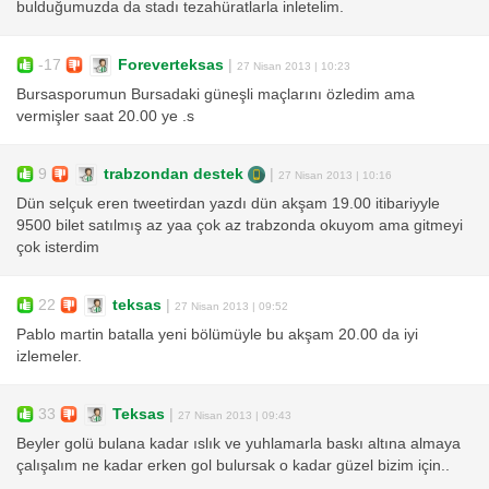
bulduğumuzda da stadı tezahüratlarla inletelim.
-17
Foreverteksas
|
27 Nisan 2013 | 10:23
Bursasporumun Bursadaki güneşli maçlarını özledim ama
vermişler saat 20.00 ye .s
9
trabzondan destek
|
27 Nisan 2013 | 10:16
Dün selçuk eren tweetirdan yazdı dün akşam 19.00 itibariyyle
9500 bilet satılmış az yaa çok az trabzonda okuyom ama gitmeyi
çok isterdim
22
teksas
|
27 Nisan 2013 | 09:52
Pablo martin batalla yeni bölümüyle bu akşam 20.00 da iyi
izlemeler.
33
Teksas
|
27 Nisan 2013 | 09:43
Beyler golü bulana kadar ıslık ve yuhlamarla baskı altına almaya
çalışalım ne kadar erken gol bulursak o kadar güzel bizim için..