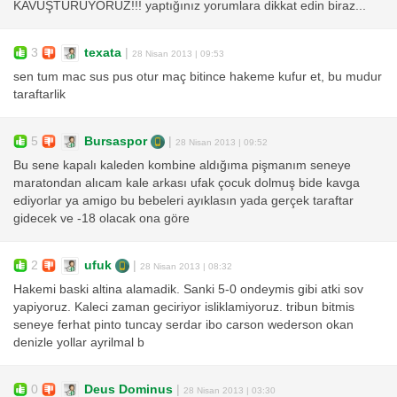
KAVUŞTURUYORUZ!!! yaptığınız yorumlara dikkat edin biraz...
3
texata
|
28 Nisan 2013 | 09:53
sen tum mac sus pus otur maç bitince hakeme kufur et, bu mudur
taraftarlik
5
Bursaspor
|
28 Nisan 2013 | 09:52
Bu sene kapalı kaleden kombine aldığıma pişmanım seneye
maratondan alıcam kale arkası ufak çocuk dolmuş bide kavga
ediyorlar ya amigo bu bebeleri ayıklasın yada gerçek taraftar
gidecek ve -18 olacak ona göre
2
ufuk
|
28 Nisan 2013 | 08:32
Hakemi baski altina alamadik. Sanki 5-0 ondeymis gibi atki sov
yapiyoruz. Kaleci zaman geciriyor isliklamiyoruz. tribun bitmis
seneye ferhat pinto tuncay serdar ibo carson wederson okan
denizle yollar ayrilmal b
0
Deus Dominus
|
28 Nisan 2013 | 03:30