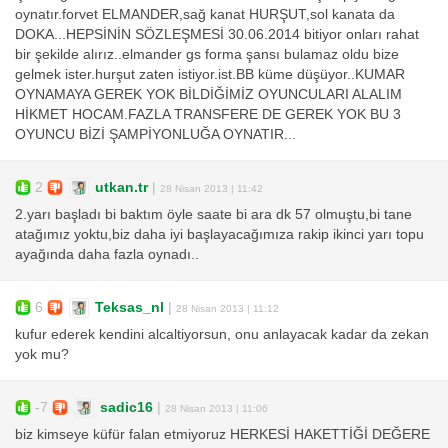
oynatır.forvet ELMANDER,sağ kanat HURŞUT,sol kanata da
DOKA...HEPSİNİN SÖZLEŞMESİ 30.06.2014 bitiyor onları rahat
bir şekilde alırız..elmander gs forma şansı bulamaz oldu bize
gelmek ister.hurşut zaten istiyor.ist.BB küme düşüyor..KUMAR
OYNAMAYA GEREK YOK BİLDİĞİMİZ OYUNCULARI ALALIM
HİKMET HOCAM.FAZLA TRANSFERE DE GEREK YOK BU 3
OYUNCU BİZİ ŞAMPİYONLUĞA OYNATIR...
2
utkan.tr
|
28 Nisan 2013 | 11:42
2.yarı başladı bi baktım öyle saate bi ara dk 57 olmuştu,bi tane
atağımız yoktu,biz daha iyi başlayacağımıza rakip ikinci yarı topu
ayağında daha fazla oynadı..
6
Teksas_nl
|
28 Nisan 2013 | 11:12
kufur ederek kendini alcaltiyorsun, onu anlayacak kadar da zekan
yok mu?
-7
sadic16
|
28 Nisan 2013 | 11:06
biz kimseye küfür falan etmiyoruz HERKESİ HAKETTİĞİ DEĞERE