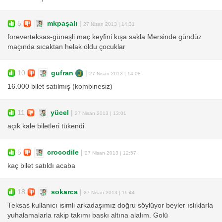
5
mkpaşalı
|
27 Nisan 2013 | 14:31
foreverteksas-güneşli maç keyfini kışa sakla Mersinde gündüz
maçında sıcaktan helak oldu çocuklar
10
gufran
|
27 Nisan 2013 | 14:08
16.000 bilet satılmış (kombinesiz)
11
yücel
|
27 Nisan 2013 | 13:01
açık kale biletleri tükendi
5
crocodile
|
27 Nisan 2013 | 12:57
kaç bilet satıldı acaba
18
sokarca
|
27 Nisan 2013 | 11:44
Teksas kullanıcı isimli arkadaşımız doğru söylüyor beyler ıslıklarla
yuhalamalarla rakip takımı baskı altına alalım. Golü