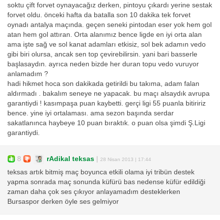
soktu çift forvet oynayacağız derken, pintoyu çıkardı yerine sestak
forvet oldu. önceki hafta da batalla son 10 dakika tek forvet
oynadı antalya maçında. geçen seneki pintodan eser yok hem gol
atan hem gol attıran. Orta alanımız bence ligde en iyi orta alan
ama işte sağ ve sol kanat adamları etkisiz, sol bek adamın vedo
gibi biri olursa, ancak sen top çevirebilirsin. yani bari basserle
başlasaydın. ayrıca neden bizde her duran topu vedo vuruyor
anlamadım ?
hadi hikmet hoca son dakikada getirildi bu takıma, adam falan
aldırmadı . bakalım seneye ne yapacak. bu maçı alsaydık avrupa
garantiydi ! kasımpaşa puan kaybetti. gerçi ligi 55 puanla bitiririz
bence. yine iyi ortalaması. ama sezon başında serdar
sakatlanınca haybeye 10 puan bıraktık. o puan olsa şimdi Ş.Ligi
garantiydi.
8
rAdikal teksas
|
28 Nisan 2013 | 17:44
teksas artık bitmiş maç boyunca etkili olama iyi tribün destek
yapma sonrada maç sonunda küfürü bas nedense küfür edildiği
zaman daha çok ses çıkıyor anlayamadım desteklerken
Bursaspor derken öyle ses gelmiyor