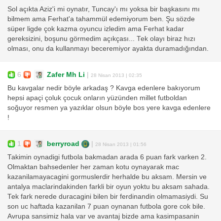
Sol açıkta Aziz'i mi oynatır, Tuncay'ı mı yoksa bir başkasını mı
bilmem ama Ferhat'a tahammül edemiyorum ben. Şu sözde
süper ligde çok kazma oyuncu izledim ama Ferhat kadar
gereksizini, boşunu görmedim açıkçası... Tek olayı biraz hızı
olması, onu da kullanmayı beceremiyor ayakta duramadığından.
6
Zafer Mh Li
|
28 Nisan 2013 | 02:35
Bu kavgalar nedir böyle arkadaş ? Kavga edenlere bakıyorum
hepsi apaçi çoluk çocuk onların yüzünden millet futboldan
soğuyor resmen ya yazıklar olsun böyle bos yere kavga edenlere
!
1
berryroad
|
28 Nisan 2013 | 01:56
Takimin oynadigi futbola bakmadan arada 6 puan fark varken 2.
Olmaktan bahsedenler her zaman kotu oynayarak mac
kazanilamayacagini gormuslerdir herhalde bu aksam. Mersin ve
antalya maclarindakinden farkli bir oyun yoktu bu aksam sahada.
Tek fark nerede duracagini bilen bir ferdinandin olmamasiydi. Su
son uc haftada kazanilan 7 puan oynanan futbola gore cok bile.
Avrupa sansimiz hala var ve avantaj bizde ama kasimpasanin