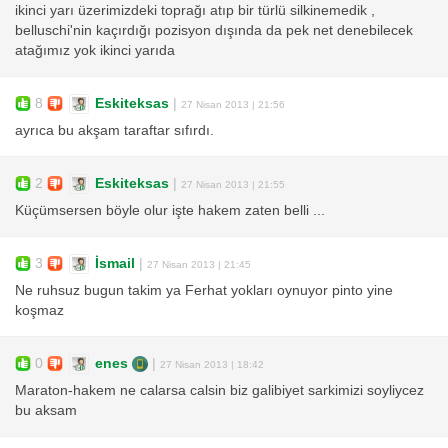
ikinci yarı üzerimizdeki toprağı atıp bir türlü silkinemedik ,
belluschi'nin kaçırdığı pozisyon dışında da pek net denebilecek
atağımız yok ikinci yarıda
8
Eskiteksas
|
27 Nisan 2013 | 21:56
ayrıca bu akşam taraftar sıfırdı.
2
Eskiteksas
|
27 Nisan 2013 | 21:55
Küçümsersen böyle olur işte hakem zaten belli ...
3
İsmail
|
27 Nisan 2013 | 21:45
Ne ruhsuz bugun takim ya Ferhat yokları oynuyor pinto yine
koşmaz
0
enes
|
27 Nisan 2013 | 18:42
Maraton-hakem ne calarsa calsin biz galibiyet sarkimizi soyliycez
bu aksam