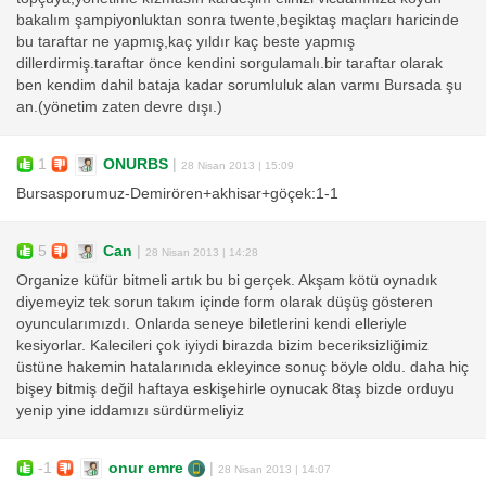
bakalım şampiyonluktan sonra twente,beşiktaş maçları haricinde
bu taraftar ne yapmış,kaç yıldır kaç beste yapmış
dillerdirmiş.taraftar önce kendini sorgulamalı.bir taraftar olarak
ben kendim dahil bataja kadar sorumluluk alan varmı Bursada şu
an.(yönetim zaten devre dışı.)
1
ONURBS
|
28 Nisan 2013 | 15:09
Bursasporumuz-Demirören+akhisar+göçek:1-1
5
Can
|
28 Nisan 2013 | 14:28
Organize küfür bitmeli artık bu bi gerçek. Akşam kötü oynadık
diyemeyiz tek sorun takım içinde form olarak düşüş gösteren
oyuncularımızdı. Onlarda seneye biletlerini kendi elleriyle
kesiyorlar. Kalecileri çok iyiydi birazda bizim beceriksizliğimiz
üstüne hakemin hatalarınıda ekleyince sonuç böyle oldu. daha hiç
bişey bitmiş değil haftaya eskişehirle oynucak 8taş bizde orduyu
yenip yine iddamızı sürdürmeliyiz
-1
onur emre
|
28 Nisan 2013 | 14:07