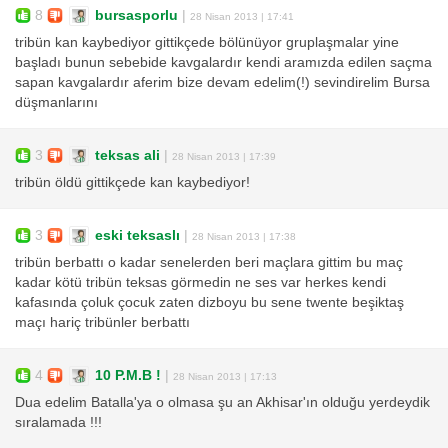
8
bursasporlu
|
28 Nisan 2013 | 17:41
tribün kan kaybediyor gittikçede bölünüyor gruplaşmalar yine
başladı bunun sebebide kavgalardır kendi aramızda edilen saçma
sapan kavgalardır aferim bize devam edelim(!) sevindirelim Bursa
düşmanlarını
3
teksas ali
|
28 Nisan 2013 | 17:39
tribün öldü gittikçede kan kaybediyor!
3
eski teksaslı
|
28 Nisan 2013 | 17:38
tribün berbattı o kadar senelerden beri maçlara gittim bu maç
kadar kötü tribün teksas görmedin ne ses var herkes kendi
kafasında çoluk çocuk zaten dizboyu bu sene twente beşiktaş
maçı hariç tribünler berbattı
4
10 P.M.B !
|
28 Nisan 2013 | 17:13
Dua edelim Batalla'ya o olmasa şu an Akhisar'ın olduğu yerdeydik
sıralamada !!!