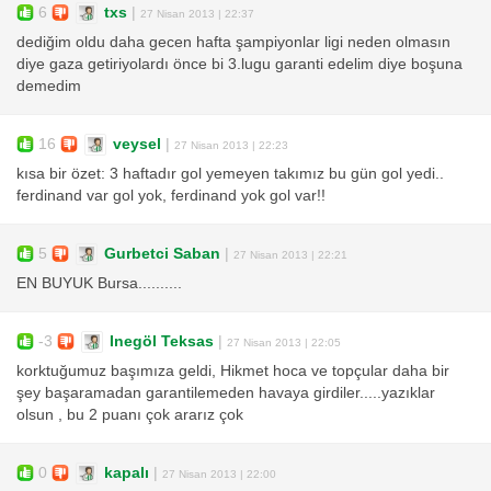
6
txs
|
27 Nisan 2013 | 22:37
dediğim oldu daha gecen hafta şampiyonlar ligi neden olmasın
diye gaza getiriyolardı önce bi 3.lugu garanti edelim diye boşuna
demedim
16
veysel
|
27 Nisan 2013 | 22:23
kısa bir özet: 3 haftadır gol yemeyen takımız bu gün gol yedi..
ferdinand var gol yok, ferdinand yok gol var!!
5
Gurbetci Saban
|
27 Nisan 2013 | 22:21
EN BUYUK Bursa..........
-3
Inegöl Teksas
|
27 Nisan 2013 | 22:05
korktuğumuz başımıza geldi, Hikmet hoca ve topçular daha bir
şey başaramadan garantilemeden havaya girdiler.....yazıklar
olsun , bu 2 puanı çok ararız çok
0
kapalı
|
27 Nisan 2013 | 22:00