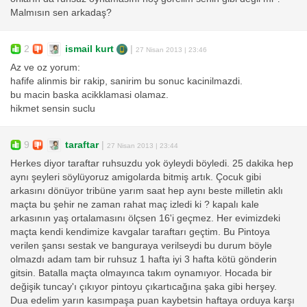
Malmısın sen arkadaş?
2
ismail kurt
|
27 Nisan 2013 | 23:46
Az ve oz yorum:
hafife alinmis bir rakip, sanirim bu sonuc kacinilmazdi.
bu macin baska acikklamasi olamaz.
hikmet sensin suclu
9
taraftar
|
27 Nisan 2013 | 23:44
Herkes diyor taraftar ruhsuzdu yok öyleydi böyledi. 25 dakika hep
aynı şeyleri söylüyoruz amigolarda bitmiş artık. Çocuk gibi
arkasını dönüyor tribüne yarım saat hep aynı beste milletin aklı
maçta bu şehir ne zaman rahat maç izledi ki ? kapalı kale
arkasının yaş ortalamasını ölçsen 16'i geçmez. Her evimizdeki
maçta kendi kendimize kavgalar taraftarı geçtim. Bu Pintoya
verilen şansı sestak ve banguraya verilseydi bu durum böyle
olmazdı adam tam bir ruhsuz 1 hafta iyi 3 hafta kötü gönderin
gitsin. Batalla maçta olmayınca takım oynamıyor. Hocada bir
değişik tuncay'ı çıkıyor pintoyu çıkartıcağına şaka gibi herşey.
Dua edelim yarın kasımpaşa puan kaybetsin haftaya orduya karşı