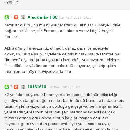
ayıp be.
7
Alacahırka TSC
|
28 Nisan 2013 | 15:56
Yazıklar olsun , bu mu büyük taraftarlık '' Akhisar kümeye '' diye
bağıranalr kimse, siz Bursasporlu olamazsınız küçük beyinli
herifler .
Akhisar'la bir mevzumuz olmadı, olmaz da, niye edebiyle
oynayan, Bursa'ya iyi niyetlerle gelmiş bir takıma ve taraftarına
''kümye'' diye bağırmak çok mu lazımdı?...yakışıyor mu bizlere
?....o öküzler yüzünden herkesle kötü oluyoruz, çektirip gitsin
tribünlerden böyle seviyesiz adamlar .
7
16161616
|
28 Nisan 2013 | 15:27
82 yılından buyana tribündeyim.dün geceki tribünün etkisizliği
şimdiye kadar gördüğüm en berbat tribündü.bunun altındada reis
tabirli kişilerin vizyonunun dolduğu gerçeği var.benim şahsi fikrim
yeni stada yeni tribün oluşumu şart.maratondaki eski gerçek
teksaslılarında artık olaya el atıp kale arkasında ağırlığını
koyması gerekiyor. dün gece neydi öyle ya kimse hocaya,
topçuya,yönetime kızmasın kardeşim elinizi vicdanınıza koyun