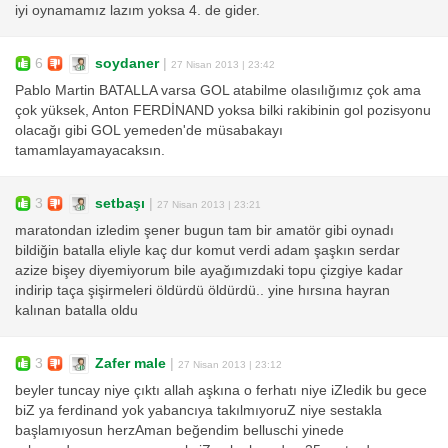
iyi oynamamız lazım yoksa 4. de gider.
6
soydaner
|
27 Nisan 2013 | 23:42
Pablo Martin BATALLA varsa GOL atabilme olasılığımız çok ama
çok yüksek, Anton FERDİNAND yoksa bilki rakibinin gol pozisyonu
olacağı gibi GOL yemeden'de müsabakayı
tamamlayamayacaksın.
3
setbaşı
|
27 Nisan 2013 | 23:21
maratondan izledim şener bugun tam bir amatör gibi oynadı
bildiğin batalla eliyle kaç dur komut verdi adam şaşkın serdar
azize bişey diyemiyorum bile ayağımızdaki topu çizgiye kadar
indirip taça şişirmeleri öldürdü öldürdü.. yine hırsına hayran
kalınan batalla oldu
3
Zafer male
|
27 Nisan 2013 | 23:12
beyler tuncay niye çıktı allah aşkına o ferhatı niye iZledik bu gece
biZ ya ferdinand yok yabancıya takılmıyoruZ niye sestakla
başlamıyosun herzAman beğendim belluschi yinede