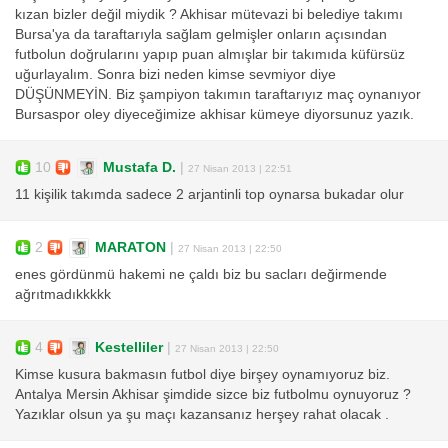
kızan bizler değil miydik ? Akhisar mütevazi bi belediye takımı
Bursa'ya da taraftarıyla sağlam gelmişler onların açısından
futbolun doğrularını yapıp puan almışlar bir takımıda küfürsüz
uğurlayalım. Sonra bizi neden kimse sevmiyor diye
DÜŞÜNMEYİN. Biz şampiyon takımın taraftarıyız maç oynanıyor
Bursaspor oley diyeceğimize akhisar kümeye diyorsunuz yazık.
10
Mustafa D.
|
27 Nisan 2013 | 22:51
11 kişilik takımda sadece 2 arjantinli top oynarsa bukadar olur
2
MARATON
|
27 Nisan 2013 | 22:50
enes gördünmü hakemi ne çaldı biz bu sacları değirmende
ağrıtmadıkkkkk
4
Kestelliler
|
27 Nisan 2013 | 22:50
Kimse kusura bakmasın futbol diye birşey oynamıyoruz biz.
Antalya Mersin Akhisar şimdide sizce biz futbolmu oynuyoruz ?
Yazıklar olsun ya şu maçı kazansanız herşey rahat olacak .