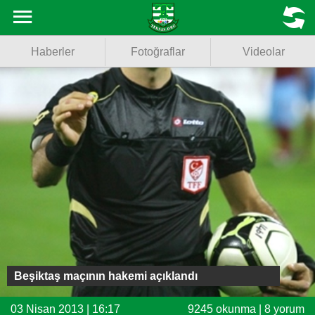
Haberler
MENU
Haberler
Fotoğraflar
Videolar
Fotoğraflar
Videolar
Basketbol
Voleybol
Puan Durumu
Fikstür
Facebook
Beşiktaş maçının hakemi açıklandı
Twitter
03 Nisan 2013 | 16:17
9245 okunma | 8 yorum