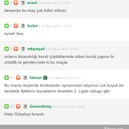
4
ersel
|
03 Nisan 2013 | 19:39
desenize bu maç çok küfür edicez
2
bulut
|
03 Nisan 2013 | 19:10
eyvah bea
5
mkpaşalı
|
03 Nisan 2013 | 17:51
onların bizanslılığı kendi çöplüklerinde söker.burda yapsın bi
artistlik te görelim,hele ki bu maçta
12
falcao
|
03 Nisan 2013 | 17:42
Bu macta stoperde ferdinandin oynamasini istiyoruz cok buyuk bir
destekle 8jklilerin bacaklarini titretelim 2. Ligde oldugu gibi
15
GreenArmy
|
03 Nisan 2013 | 16:55
Halis Özkahya fenevli..