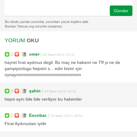
Gönder
YORUM
OKU
2
omer
|
04 Nisan 2013 | 01:11
hayret fırat aydınus degil. Bu maç ne hakemi ne Tff yi ne de
şampiyonlugu hepsini s... edin bizim için
oynayınnnnnnnnnnnnnnnnnnnnnnnnnn
3
şahin
|
03 Nisan 2013 | 20:12
hepsi aynı bile bile veriliyor bu hakemler
1
Escobar.
|
03 Nisan 2013 | 19:51
Ftrat Aydınustan iyidir