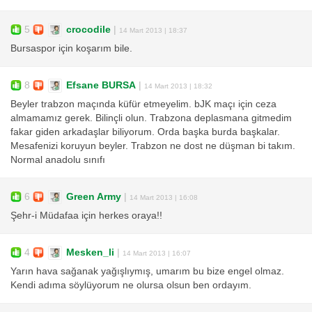
5
crocodile
|
14 Mart 2013 | 18:37
Bursaspor için koşarım bile.
8
Efsane BURSA
|
14 Mart 2013 | 18:32
Beyler trabzon maçında küfür etmeyelim. bJK maçı için ceza
almamamız gerek. Bilinçli olun. Trabzona deplasmana gitmedim
fakar giden arkadaşlar biliyorum. Orda başka burda başkalar.
Mesafenizi koruyun beyler. Trabzon ne dost ne düşman bi takım.
Normal anadolu sınıfı
6
Green Army
|
14 Mart 2013 | 16:08
Şehr-i Müdafaa için herkes oraya!!
4
Mesken_li
|
14 Mart 2013 | 16:07
Yarın hava sağanak yağışlıymış, umarım bu bize engel olmaz.
Kendi adıma söylüyorum ne olursa olsun ben ordayım.