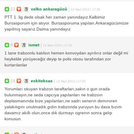
22
velko ankaragücü
|
13 Mart 2013 | 17:36
PTT 1. lig dede olsak her zaman yanındayız.Kalbimiz
Bursasporum için atıyor. Bursasporuma yapılan.Ankaragücümüze
yapılmış sayarız.Daima yanındayız
6
ismet
|
13 Mart 2013 | 17:31
1 tane trabzonlu katılsın hemen konvoydan ayrılırız onlar değil mi
heykelde yürüyeceğiz deyip te polis otosu tarafından zor
kurtarılanlar
16
eskiteksas
|
13 Mart 2013 | 17:22
Yorumları okuyan trabzon taraftarları,sakın o gun orada
bulunmayın,ne seda capcıya yapılanları ne trabzoın
deplasmanında bıze yapılanları,ne sadrı senerın demıroren
yalakılıgını unutmadık.gıdın trabzonda yuruyun.bu dava bızım
davamız akıllı olun,once dık durmayı ogrenın sonra gelıp
konusun.