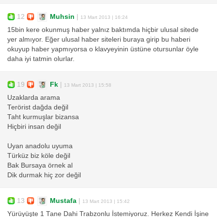
12
Muhsin
|
13 Mart 2013 | 16:24
15bin kere okunmuş haber yalnız baktımda hiçbir ulusal sitede
yer almıyor. Eğer ulusal haber siteleri buraya girip bu haberi
okuyup haber yapmıyorsa o klavyeyinin üstüne otursunlar öyle
daha iyi tatmin olurlar.
19
Fk
|
13 Mart 2013 | 15:58
Uzaklarda arama
Terörist dağda değil
Taht kurmuşlar bizansa
Hiçbiri insan değil
Uyan anadolu uyuma
Türküz biz köle değil
Bak Bursaya örnek al
Dik durmak hiç zor değil
13
Mustafa
|
13 Mart 2013 | 15:42
Yürüyüşte 1 Tane Dahi Trabzonlu İstemiyoruz. Herkez Kendi İşine