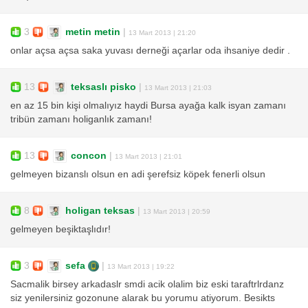
3
metin metin
|
13 Mart 2013 | 21:20
onlar açsa açsa saka yuvası derneği açarlar oda ihsaniye dedir .
13
teksaslı pisko
|
13 Mart 2013 | 21:03
en az 15 bin kişi olmalıyız haydi Bursa ayağa kalk isyan zamanı
tribün zamanı holiganlık zamanı!
13
concon
|
13 Mart 2013 | 21:01
gelmeyen bizanslı olsun en adi şerefsiz köpek fenerli olsun
8
holigan teksas
|
13 Mart 2013 | 20:59
gelmeyen beşiktaşlıdır!
3
sefa
|
13 Mart 2013 | 19:22
Sacmalik birsey arkadaslr smdi acik olalim biz eski taraftrlrdanz
siz yenilersiniz gozonune alarak bu yorumu atiyorum. Besikts