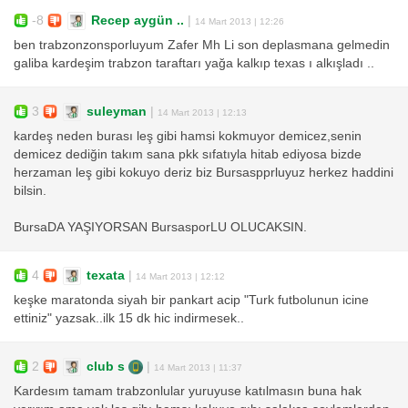
-8
Recep aygün ..
|
14 Mart 2013 | 12:26
ben trabzonzonsporluyum Zafer Mh Li son deplasmana gelmedin
galiba kardeşim trabzon taraftarı yağa kalkıp texas ı alkışladı ..
3
suleyman
|
14 Mart 2013 | 12:13
kardeş neden burası leş gibi hamsi kokmuyor demicez,senin
demicez dediğin takım sana pkk sıfatıyla hitab ediyosa bizde
herzaman leş gibi kokuyo deriz biz Bursaspprluyuz herkez haddini
bilsin.
BursaDA YAŞIYORSAN BursasporLU OLUCAKSIN.
4
texata
|
14 Mart 2013 | 12:12
keşke maratonda siyah bir pankart acip "Turk futbolunun icine
ettiniz" yazsak..ilk 15 dk hic indirmesek..
2
club s
|
14 Mart 2013 | 11:37
Kardesım tamam trabzonlular yuruyuse katılmasın buna hak