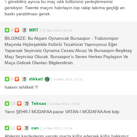
'ı görebiliriz.ayrıca bu maç ıslık kültürünü yerleştirmemiz
gerekiyor. Twente maçını hatırlayın.top rakip takıma geçtiği an
baskı yaratılması gerek.
3
MRT
|
15 Mart 2013 | 02:19
BİLGİNİZE: Bu Akşam Oynanıcak Bursaspor - Trabzonspor
Maçında Hiçbirşekilde Küfürlü Tezahürat Yapmıyoruz Eğer
Yaparsak Seyircisiz Oynama Cezası Alıcaz Ve Bursaspor-Beşiktaş
Maçı Seyircisiz Olucak. Bursaspor'u Seven Herkes Paylaşsın Ve
Maça Gidicek Olanları Bilgilendirsin.
8
dikkat!
|
14 Mart 2013 | 22:11
hakem tehlikeli !!!
15
Teksas
|
14 Mart 2013 | 21:54
Yarın ŞEHR-İ MÜDAFAA pazar VATAN-I MÜDAFAA Anti bdp
11
can
|
14 Mart 2013 | 21:04
Abilerim,kardeşlerim yarınki maçta küfür edersek küfür hakkımız