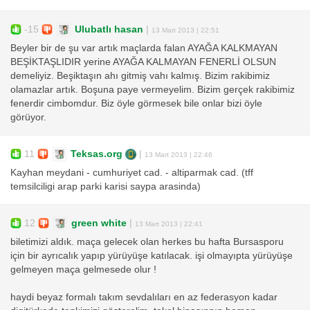
-15
Ulubatlı hasan
|
13 Mart 2013 | 22:51
Beyler bir de şu var artık maçlarda falan AYAĞA KALKMAYAN
BEŞİKTAŞLIDIR yerine AYAĞA KALMAYAN FENERLİ OLSUN
demeliyiz. Beşiktaşın ahı gitmiş vahı kalmış. Bizim rakibimiz
olamazlar artık. Boşuna paye vermeyelim. Bizim gerçek rakibimiz
fenerdir cimbomdur. Biz öyle görmesek bile onlar bizi öyle
görüyor.
11
Teksas.org
|
13 Mart 2013 | 22:46
Kayhan meydani - cumhuriyet cad. - altiparmak cad. (tff
temsilciligi arap parki karisi saypa arasinda)
12
green white
|
13 Mart 2013 | 22:41
biletimizi aldık. maça gelecek olan herkes bu hafta Bursasporu
için bir ayrıcalık yapıp yürüyüşe katılacak. işi olmayıpta yürüyüşe
gelmeyen maça gelmesede olur !
haydi beyaz formalı takım sevdalıları en az federasyon kadar