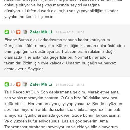
dolmuş oluyor ve beşiktaş maçında seyirci yasağına
düşüyoruz.Lütfen duyarlı olalım,bu yazıyı yayabildiğimiz kadar
yayalım herkes bilinçlensin..
10
Zafer Mh Li
|
14 Mart 2013 | 18:54
Efsane Bursa nickli arkadasıma sonuna kadar katılıyorum.
Gerçekten küfür etmeyelim. Küfür ettiğimiz zaman onlar üstünden
prim yaptığımızı düşünüyorlar. Trabzon bizim rakibimiz değil
olamazda. Her anlamda geçerlidir bu. Normal bir anadolu
takımıdır. Bizim için öyle kalacak. Umarım bu çağrı ya herkez
destek verir. Saygılar.
15
Zafer Mh Li
|
14 Mart 2013 | 18:42
Ts li Recep AYGÜN Son deplasmana geldim. Merak etme ama
sen yanlış maçtaydın sanırım. O Gün bize 90 dakika boyunca
küfür ettiniz. Her zaman aynı şeyi yapıyosunuz. Bende o yüzden
size inanmıyorum artık. Biz sizleri kaale bile almıyoruz inan bak
almıyoruz. Çünkü aramızda çok var. Sizde bunun farkındasınız.
Ve o yüzden küfür ediyosunuz. Lazları çok severim. Ama
Trabzonspor taraftarını sevmiyorum ve ciddiye bile almıyorum.