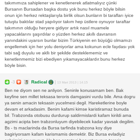
takımımıza sahiplener ve kenetlenerek atlatmalıyız çünki
Bursanın Bursadan başka dostu yok bunu herkez böyle bilsin
onun için herkez rektaşlarıyla birlik olsun.bunların bi tarafları iyice
tutuştu baktılar stad yapılıyor takım hep üstlere oynuyor taraftar
takımının olduğu heryere gidiyor artık nasıl muamele
yapacaklarını şaşırdılar o yüzden herkez akıllı davransın
yanındakini uyarsın bunlar bizim Türkiyenin en büyüğü olmamızı
engellemek için her yolu deniyorlar ama kokunun ecle faydası yok
tabi sağ duyulu ve akllı bir şekilde desteklememiz ve
kenetlenmemiz bizi ebediyen yıkamayacaklardır.bunu herkez
böyle bisin.
-3
Radical
|
13 Mart 2013 | 14:15
Ben ne diyom sen ne anliyon. Seninle konusamam ben. Bak
keyfine sen millet teksasa teroris damgasini vurdu bile. Ama dogru
ya senin amacin teksasin yucelmesi degil. Hareketlerine boyle
devam et arkadasim. Benim kafami kimse karistiramaz bunuda
bil. Trabzonda otobusu durdurup saldirmislardi kafam kirildi ama
agzimi acipta ben trabzonluyum diyebilecek kadar yavsak degilim.
Bs - ts maclarinda da Bursa tarfinda trabzona koy diye
bagiriyorsam kafam karismamis demektir. Biz Bursa evladiyiz