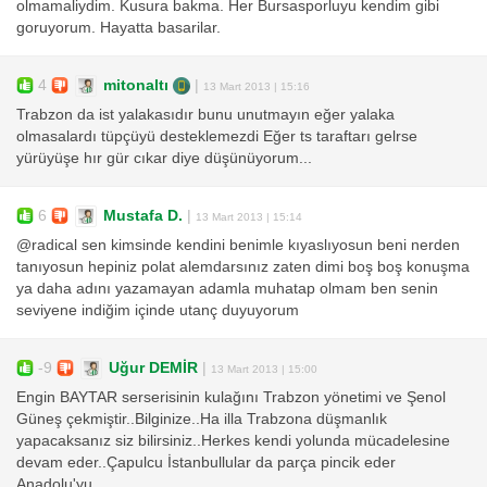
olmamaliydim. Kusura bakma. Her Bursasporluyu kendim gibi
goruyorum. Hayatta basarilar.
4
mitonaltı
|
13 Mart 2013 | 15:16
Trabzon da ist yalakasıdır bunu unutmayın eğer yalaka
olmasalardı tüpçüyü desteklemezdi Eğer ts taraftarı gelrse
yürüyüşe hır gür cıkar diye düşünüyorum...
6
Mustafa D.
|
13 Mart 2013 | 15:14
@radical sen kimsinde kendini benimle kıyaslıyosun beni nerden
tanıyosun hepiniz polat alemdarsınız zaten dimi boş boş konuşma
ya daha adını yazamayan adamla muhatap olmam ben senin
seviyene indiğim içinde utanç duyuyorum
-9
Uğur DEMİR
|
13 Mart 2013 | 15:00
Engin BAYTAR serserisinin kulağını Trabzon yönetimi ve Şenol
Güneş çekmiştir..Bilginize..Ha illa Trabzona düşmanlık
yapacaksanız siz bilirsiniz..Herkes kendi yolunda mücadelesine
devam eder..Çapulcu İstanbullular da parça pincik eder
Anadolu'yu...