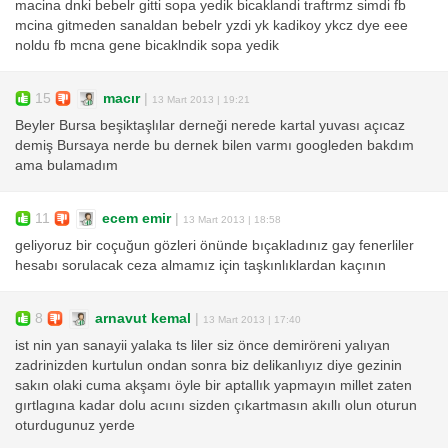
macina dnki bebelr gitti sopa yedik bicaklandi traftrmz simdi fb
mcina gitmeden sanaldan bebelr yzdi yk kadikoy ykcz dye eee
noldu fb mcna gene bicaklndik sopa yedik
15
macır
|
13 Mart 2013 | 19:21
Beyler Bursa beşiktaşlılar derneği nerede kartal yuvası açıcaz
demiş Bursaya nerde bu dernek bilen varmı googleden bakdım
ama bulamadım
11
ecem emir
|
13 Mart 2013 | 18:58
geliyoruz bir coçuğun gözleri önünde bıçakladınız gay fenerliler
hesabı sorulacak ceza almamız için taşkınlıklardan kaçının
8
arnavut kemal
|
13 Mart 2013 | 17:40
ist nin yan sanayii yalaka ts liler siz önce demiröreni yalıyan
zadrinizden kurtulun ondan sonra biz delikanlıyız diye gezinin
sakın olaki cuma akşamı öyle bir aptallık yapmayın millet zaten
gırtlagına kadar dolu acıını sizden çıkartmasın akıllı olun oturun
oturdugunuz yerde