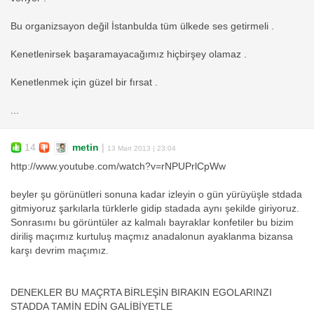
Bu organizsayon değil İstanbulda tüm ülkede ses getirmeli .
Kenetlenirsek başaramayacağımız hiçbirşey olamaz .
Kenetlenmek için güzel bir fırsat .
...
14
metin
|
13 Mart 2013 | 23:04
http://www.youtube.com/watch?v=rNPUPrlCpWw
beyler şu görünütleri sonuna kadar izleyin o gün yürüyüşle stdada
gitmiyoruz şarkılarla türklerle gidip stadada aynı şekilde giriyoruz.
Sonrasımı bu görüntüler az kalmalı bayraklar konfetiler bu bizim
diriliş maçımız kurtuluş maçmız anadalonun ayaklanma bizansa
karşı devrim maçımız.
DENEKLER BU MAÇRTA BİRLEŞİN BIRAKIN EGOLARINZI
STADDA TAMİN EDİN GALİBİYETLE