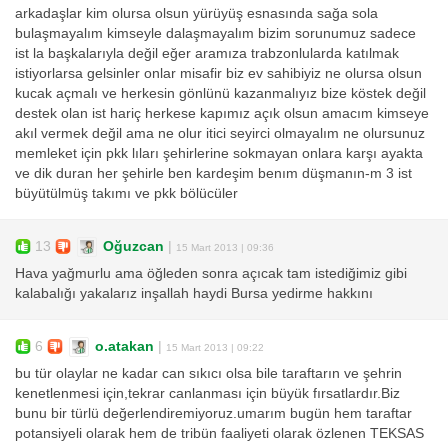
arkadaşlar kim olursa olsun yürüyüş esnasında sağa sola
bulaşmayalım kimseyle dalaşmayalım bizim sorunumuz sadece
ist la başkalarıyla değil eğer aramıza trabzonlularda katılmak
istiyorlarsa gelsinler onlar misafir biz ev sahibiyiz ne olursa olsun
kucak açmalı ve herkesin gönlünü kazanmalıyız bize köstek değil
destek olan ist hariç herkese kapımız açık olsun amacım kimseye
akıl vermek değil ama ne olur itici seyirci olmayalım ne olursunuz
memleket için pkk lıları şehirlerine sokmayan onlara karşı ayakta
ve dik duran her şehirle ben kardeşim benım düşmanın-m 3 ist
büyütülmüş takımı ve pkk bölücüler
13
Oğuzcan
|
15 Mart 2013 | 09:36
Hava yağmurlu ama öğleden sonra açıcak tam istediğimiz gibi
kalabalığı yakalarız inşallah haydi Bursa yedirme hakkını
6
o.atakan
|
15 Mart 2013 | 09:22
bu tür olaylar ne kadar can sıkıcı olsa bile taraftarın ve şehrin
kenetlenmesi için,tekrar canlanması için büyük fırsatlardır.Biz
bunu bir türlü değerlendiremiyoruz.umarım bugün hem taraftar
potansiyeli olarak hem de tribün faaliyeti olarak özlenen TEKSAS