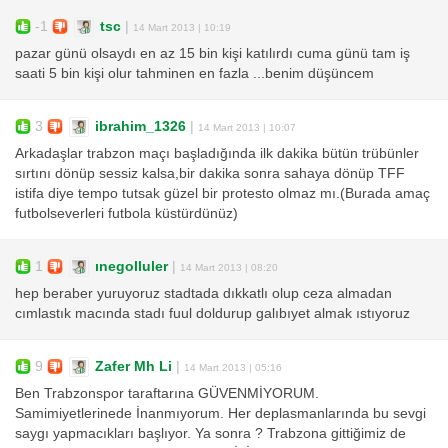
-1
tsc
|
14 Mart 2013 | 10:19
pazar günü olsaydı en az 15 bin kişi katılırdı cuma günü tam iş
saati 5 bin kişi olur tahminen en fazla ...benim düşüncem
3
ibrahim_1326
|
14 Mart 2013 | 10:07
Arkadaşlar trabzon maçı başladığında ilk dakika bütün trübünler
sırtını dönüp sessiz kalsa,bir dakika sonra sahaya dönüp TFF
istifa diye tempo tutsak güzel bir protesto olmaz mı.(Burada amaç
futbolseverleri futbola küstürdünüz)
1
ınegolluler
|
14 Mart 2013 | 08:20
hep beraber yuruyoruz stadtada dıkkatlı olup ceza almadan
cımlastık macında stadı fuul doldurup galıbıyet almak ıstıyoruz
9
Zafer Mh Li
|
14 Mart 2013 | 05:16
Ben Trabzonspor taraftarına GÜVENMİYORUM.
Samimiyetlerinede İnanmıyorum. Her deplasmanlarında bu sevgi
saygı yapmacıkları başlıyor. Ya sonra ? Trabzona gittiğimiz de