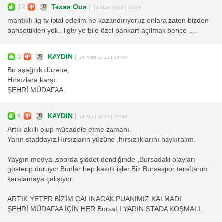
12
Texas Ous
|
14 Mart 2013 | 14:29
mantıklı lig tv iptal edelim ne kazandırıyoruz onlara zaten bizden
bahsettikleri yok.. ligtv ye bile özel pankart açılmalı bence ....
8
KAYDIN
|
14 Mart 2013 | 14:04
Bu aşağılık düzene,
Hırsızlara karşı,
ŞEHRİ MÜDAFAA.
6
KAYDIN
|
14 Mart 2013 | 13:59
Artık akıllı olup mücadele etme zamanı.
Yarın staddayız.Hırsızların yüzüne ,hırsızlıklarını haykıralım.
Yaygın medya ,sporda şiddet dendiğinde ,Bursadaki olayları
gösterip duruyor.Bunlar hep kasıtlı işler.Biz Bursaspor taraftarını
karalamaya çalışıyor.
ARTIK YETER BİZİM ÇALINACAK PUANIMIZ KALMADI
ŞEHRİ MÜDAFAA İÇİN HER BursaLI YARIN STADA KOŞMALI.