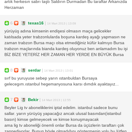
artık herkesın sabrı taştı Saldırın Durmadan Bu taraftar Arkanızda
Herzaman
6
texas16
|
14 Mart 2013 | 13:09
yürüyüş adına kimsenin endişesi olmasın maça gelicekler
katılsada yeter trabzonlularda boşuna kardeş ayağı yapmasın ne
zaman trabzon Bursa maçı olsa etmediğiniz küfür kalmıyo Bursa
trabzon maçlarında bianda kardeş oluyonuz ben anlamadım bu işi
BİZ BİZE YETERİZ HER ZAMAN HER YERDE EN BÜYÜK Bursa
8
serdar
|
14 Mart 2013 | 13:01
sırf bu yuruyuse sebep yarın ıstanbuldan Bursaya
gelecegım.ıstanbul hegemanyosuna karsı dımdık ayaktayız...
7
Bekir
|
14 Mart 2013 | 12:55
Beyler Lig tv aboneliklerini iptal edelim. istanbul sadece bunu
sallar. yarın yürüyüş yapacağız ancak ulusal basından(istanbul
basın) kimse gelmeyecek ve kimse konuşmayacak
ama lig tv aboneliği önemli onlar Bursa da üçüzlerin taraftarı çok
zannediyorlar. Bunun böyle olmadığını göstermenin yolu bu lütfen