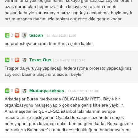
verırım ama yok leş gibı hamsı kokuyo gıbı salakça soylemlerden
uzak durun ulan hepımız allahin kuluyuz ve allahın nımetı
hakkında boyle konusmayın bıraz sagduyu ecdadımız boylemıydı
bızım ınsanca macını ızle tepkını durustce dıle getır o kadar
3
tezcan
|
14 Mart 2013 | 11:07
bu protestoya umarım tüm Bursa şehri katılır.
5
Texas Ous
|
14 Mart 2013 | 10:48
Trtspor da yürüyüş yapılacağı federasyona protesto yapacağımız
söylendi basına ulaştı sıra bizde.. beyler
6
Mudanya-teksas
|
14 Mart 2013 | 10:39
Arkadaşlar Bursa medyasıda (OLAY-HAKİMİYET). Böyle bir
organizasyonu manşet yapıp çok daha geniş kitlelere yaybilir.
Ama maşetlerine ŞEREFSİZ istanbul takımlarının avrupa
maceraları ile süslüyorlar. Oysaki Bursaspor üzerinden ençok
prim yapan, para kazanan onlar. ben bu güne kadar Bursa gazete
patronların Bursaspor' a maddi destek olduğunu hatırlamıyorum.