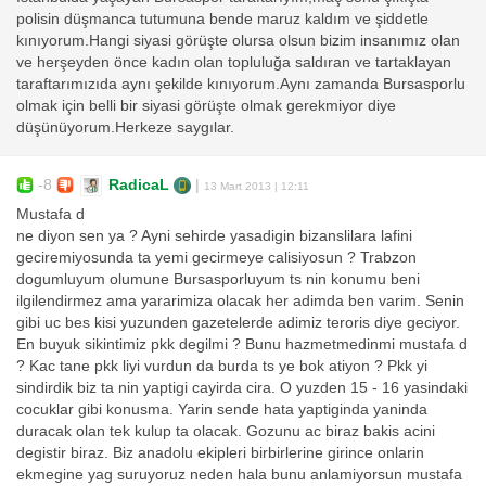
polisin düşmanca tutumuna bende maruz kaldım ve şiddetle
kınıyorum.Hangi siyasi görüşte olursa olsun bizim insanımız olan
ve herşeyden önce kadın olan topluluğa saldıran ve tartaklayan
taraftarımızıda aynı şekilde kınıyorum.Aynı zamanda Bursasporlu
olmak için belli bir siyasi görüşte olmak gerekmiyor diye
düşünüyorum.Herkeze saygılar.
-8
RadicaL
|
13 Mart 2013 | 12:11
Mustafa d
ne diyon sen ya ? Ayni sehirde yasadigin bizanslilara lafini
geciremiyosunda ta yemi gecirmeye calisiyosun ? Trabzon
dogumluyum olumune Bursasporluyum ts nin konumu beni
ilgilendirmez ama yararimiza olacak her adimda ben varim. Senin
gibi uc bes kisi yuzunden gazetelerde adimiz teroris diye geciyor.
En buyuk sikintimiz pkk degilmi ? Bunu hazmetmedinmi mustafa d
? Kac tane pkk liyi vurdun da burda ts ye bok atiyon ? Pkk yi
sindirdik biz ta nin yaptigi cayirda cira. O yuzden 15 - 16 yasindaki
cocuklar gibi konusma. Yarin sende hata yaptiginda yaninda
duracak olan tek kulup ta olacak. Gozunu ac biraz bakis acini
degistir biraz. Biz anadolu ekipleri birbirlerine girince onlarin
ekmegine yag suruyoruz neden hala bunu anlamiyorsun mustafa