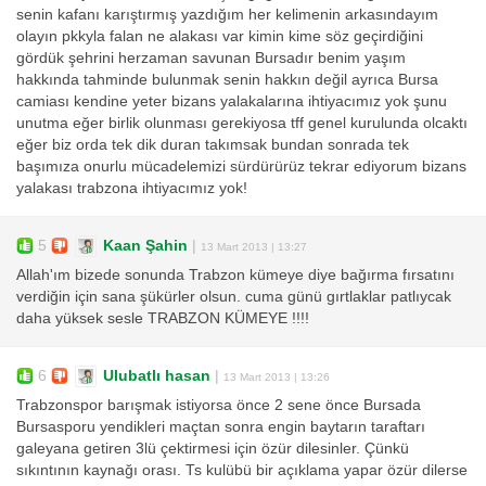
senin kafanı karıştırmış yazdığım her kelimenin arkasındayım
olayın pkkyla falan ne alakası var kimin kime söz geçirdiğini
gördük şehrini herzaman savunan Bursadır benim yaşım
hakkında tahminde bulunmak senin hakkın değil ayrıca Bursa
camiası kendine yeter bizans yalakalarına ihtiyacımız yok şunu
unutma eğer birlik olunması gerekiyosa tff genel kurulunda olcaktı
eğer biz orda tek dik duran takımsak bundan sonrada tek
başımıza onurlu mücadelemizi sürdürürüz tekrar ediyorum bizans
yalakası trabzona ihtiyacımız yok!
5
Kaan Şahin
|
13 Mart 2013 | 13:27
Allah'ım bizede sonunda Trabzon kümeye diye bağırma fırsatını
verdiğin için sana şükürler olsun. cuma günü gırtlaklar patlıycak
daha yüksek sesle TRABZON KÜMEYE !!!!
6
Ulubatlı hasan
|
13 Mart 2013 | 13:26
Trabzonspor barışmak istiyorsa önce 2 sene önce Bursada
Bursasporu yendikleri maçtan sonra engin baytarın taraftarı
galeyana getiren 3lü çektirmesi için özür dilesinler. Çünkü
sıkıntının kaynağı orası. Ts kulübü bir açıklama yapar özür dilerse