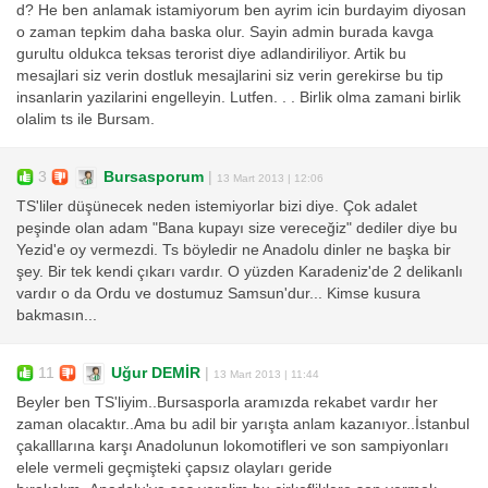
d? He ben anlamak istamiyorum ben ayrim icin burdayim diyosan
o zaman tepkim daha baska olur. Sayin admin burada kavga
gurultu oldukca teksas terorist diye adlandiriliyor. Artik bu
mesajlari siz verin dostluk mesajlarini siz verin gerekirse bu tip
insanlarin yazilarini engelleyin. Lutfen. . . Birlik olma zamani birlik
olalim ts ile Bursam.
3
Bursasporum
|
13 Mart 2013 | 12:06
TS'liler düşünecek neden istemiyorlar bizi diye. Çok adalet
peşinde olan adam "Bana kupayı size vereceğiz" dediler diye bu
Yezid'e oy vermezdi. Ts böyledir ne Anadolu dinler ne başka bir
şey. Bir tek kendi çıkarı vardır. O yüzden Karadeniz'de 2 delikanlı
vardır o da Ordu ve dostumuz Samsun'dur... Kimse kusura
bakmasın...
11
Uğur DEMİR
|
13 Mart 2013 | 11:44
Beyler ben TS'liyim..Bursasporla aramızda rekabet vardır her
zaman olacaktır..Ama bu adil bir yarışta anlam kazanıyor..İstanbul
çakalllarına karşı Anadolunun lokomotifleri ve son sampiyonları
elele vermeli geçmişteki çapsız olayları geride