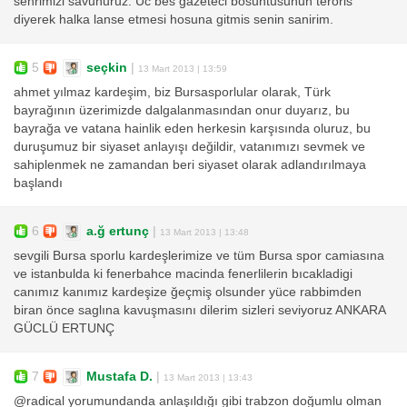
sehrimizi savunuruz. Uc bes gazeteci bosuntusunun teroris
diyerek halka lanse etmesi hosuna gitmis senin sanirim.
5
seçkin
|
13 Mart 2013 | 13:59
ahmet yılmaz kardeşim, biz Bursasporlular olarak, Türk
bayrağının üzerimizde dalgalanmasından onur duyarız, bu
bayrağa ve vatana hainlik eden herkesin karşısında oluruz, bu
duruşumuz bir siyaset anlayışı değildir, vatanımızı sevmek ve
sahiplenmek ne zamandan beri siyaset olarak adlandırılmaya
başlandı
6
a.ğ ertunç
|
13 Mart 2013 | 13:48
sevgili Bursa sporlu kardeşlerimize ve tüm Bursa spor camiasına
ve istanbulda ki fenerbahce macinda fenerlilerin bıcakladigi
canımız kanımız kardeşize ğeçmiş olsunder yüce rabbimden
biran önce saglına kavuşmasını dilerim sizleri seviyoruz ANKARA
GÜCLÜ ERTUNÇ
7
Mustafa D.
|
13 Mart 2013 | 13:43
@radical yorumundanda anlaşıldığı gibi trabzon doğumlu olman