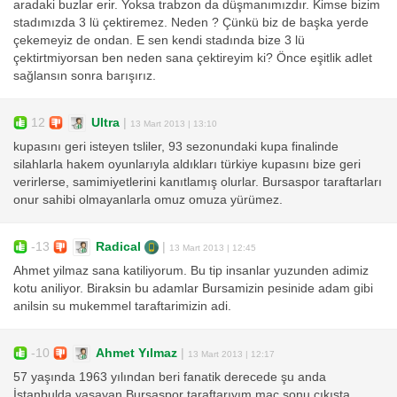
aradaki buzlar erir. Yoksa trabzon da düşmanımızdır. Kimse bizim
stadımızda 3 lü çektiremez. Neden ? Çünkü biz de başka yerde
çekemeyiz de ondan. E sen kendi stadında bize 3 lü
çektirtmiyorsan ben neden sana çektireyim ki? Önce eşitlik adlet
sağlansın sonra barışırız.
12
Ultra
|
13 Mart 2013 | 13:10
kupasını geri isteyen tsliler, 93 sezonundaki kupa finalinde
silahlarla hakem oyunlarıyla aldıkları türkiye kupasını bize geri
verirlerse, samimiyetlerini kanıtlamış olurlar. Bursaspor taraftarları
onur sahibi olmayanlarla omuz omuza yürümez.
-13
Radical
|
13 Mart 2013 | 12:45
Ahmet yilmaz sana katiliyorum. Bu tip insanlar yuzunden adimiz
kotu aniliyor. Biraksin bu adamlar Bursamizin pesinide adam gibi
anilsin su mukemmel taraftarimizin adi.
-10
Ahmet Yılmaz
|
13 Mart 2013 | 12:17
57 yaşında 1963 yılından beri fanatik derecede şu anda
İstanbulda yaşayan Bursaspor taraftarıyım,maç sonu çıkışta