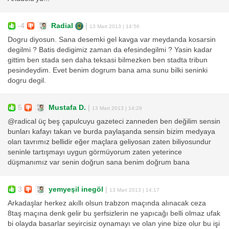
-4
Radial
|
13 Mart 2013 | 14:56
Dogru diyosun. Sana desemki gel kavga var meydanda kosarsin
degilmi ? Batis dedigimiz zaman da efesindegilmi ? Yasin kadar
gittim ben stada sen daha teksasi bilmezken ben stadta tribun
pesindeydim. Evet benim dogrum bana ama sunu bilki seninki
dogru degil.
5
Mustafa D.
|
13 Mart 2013 | 14:29
@radical üç beş çapulcuyu gazeteci zanneden ben değilim sensin
bunları kafayı takan ve burda paylaşanda sensin bizim medyaya
olan tavrımız bellidir eğer maçlara geliyosan zaten biliyosundur
seninle tartışmayı uygun görmüyorum zaten yeterince
düşmanımız var senin doğrun sana benim doğrum bana
3
yemyeşil inegöl
|
13 Mart 2013 | 14:17
Arkadaşlar herkez akıllı olsun trabzon maçında alınacak ceza
8taş maçına denk gelir bu şerfsizlerin ne yapıcağı belli olmaz ufak
bi olayda basarlar seyircisiz oynamayı ve olan yine bize olur bu işi