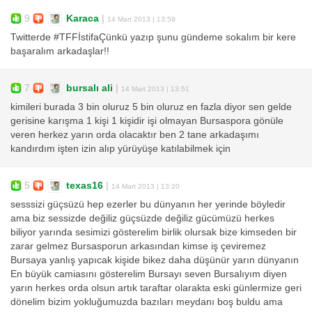
9
Karaca
|
14 Mart 2013 | 13:59
Twitterde #TFFİstifaÇünkü yazıp şunu gündeme sokalım bir kere
başaralım arkadaşlar!!
7
bursalı ali
|
14 Mart 2013 | 13:51
kimileri burada 3 bin oluruz 5 bin oluruz en fazla diyor sen gelde
gerisine karışma 1 kişi 1 kişidir işi olmayan Bursaspora gönüle
veren herkez yarın orda olacaktır ben 2 tane arkadaşımı
kandırdım işten izin alıp yürüyüşe katılabilmek için
5
texas16
|
14 Mart 2013 | 13:20
sesssizi güçsüzü hep ezerler bu dünyanın her yerinde böyledir
ama biz sessizde değiliz güçsüzde değiliz gücümüzü herkes
biliyor yarında sesimizi gösterelim birlik olursak bize kimseden bir
zarar gelmez Bursasporun arkasından kimse iş çeviremez
Bursaya yanlış yapıcak kişide bikez daha düşünür yarın dünyanın
En büyük camiasını gösterelim Bursayı seven Bursalıyım diyen
yarın herkes orda olsun artık taraftar olarakta eski günlermize geri
dönelim bizim yokluğumuzda bazıları meydanı boş buldu ama