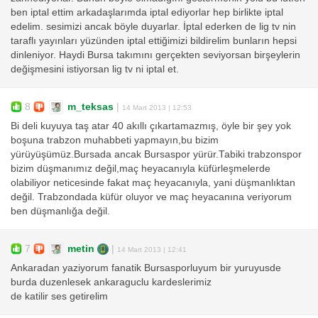
ben iptal ettim arkadaşlarımda iptal ediyorlar hep birlikte iptal
edelim. sesimizi ancak böyle duyarlar. İptal ederken de lig tv nin
taraflı yayınları yüzünden iptal ettiğimizi bildirelim bunların hepsi
dinleniyor. Haydi Bursa takımını gerçekten seviyorsan birşeylerin
değişmesini istiyorsan lig tv ni iptal et.
8
m_teksas
|
14 Mart 2013 | 12:53
Bi deli kuyuya taş atar 40 akıllı çıkartamazmış, öyle bir şey yok
boşuna trabzon muhabbeti yapmayın,bu bizim
yürüyüşümüz.Bursada ancak Bursaspor yürür.Tabiki trabzonspor
bizim düşmanımız değil,maç heyacanıyla küfürleşmelerde
olabiliyor neticesinde fakat maç heyacanıyla, yani düşmanlıktan
değil. Trabzondada küfür oluyor ve maç heyacanına veriyorum
ben düşmanlığa değil.
7
metin
|
14 Mart 2013 | 12:41
Ankaradan yaziyorum fanatik Bursasporluyum bir yuruyusde
burda duzenlesek ankaraguclu kardeslerimiz
de katilir ses getirelim