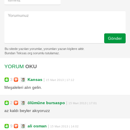
Gönder
YORUM
OKU
3
Kansas
|
15 Mart 2013 | 17:12
Meşaleleri alın gelin.
2
ölümüne bursaspo
|
15 Mart 2013 | 17:01
az kaldı beyler akıyoruzz
9
ali osman
|
15 Mart 2013 | 14:02