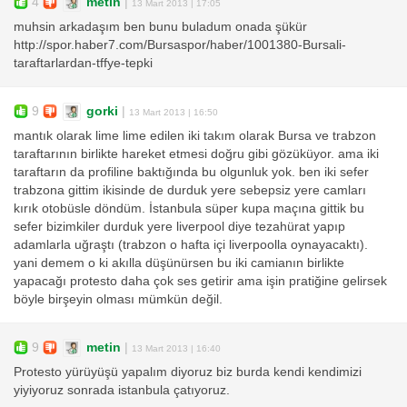
4
metin
|
13 Mart 2013 | 17:05
muhsin arkadaşım ben bunu buladum onada şükür
http://spor.haber7.com/Bursaspor/haber/1001380-Bursali-
taraftarlardan-tffye-tepki
9
gorki
|
13 Mart 2013 | 16:50
mantık olarak lime lime edilen iki takım olarak Bursa ve trabzon
taraftarının birlikte hareket etmesi doğru gibi gözüküyor. ama iki
taraftarın da profiline baktığında bu olgunluk yok. ben iki sefer
trabzona gittim ikisinde de durduk yere sebepsiz yere camları
kırık otobüsle döndüm. İstanbula süper kupa maçına gittik bu
sefer bizimkiler durduk yere liverpool diye tezahürat yapıp
adamlarla uğraştı (trabzon o hafta içi liverpoolla oynayacaktı).
yani demem o ki akılla düşünürsen bu iki camianın birlikte
yapacağı protesto daha çok ses getirir ama işin pratiğine gelirsek
böyle birşeyin olması mümkün değil.
9
metin
|
13 Mart 2013 | 16:40
Protesto yürüyüşü yapalım diyoruz biz burda kendi kendimizi
yiyiyoruz sonrada istanbula çatıyoruz.