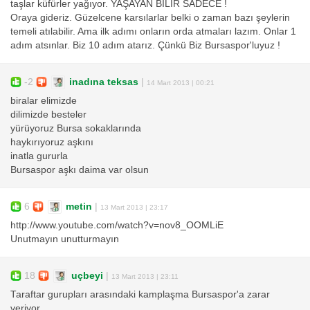
taşlar küfürler yağıyor. YAŞAYAN BİLİR SADECE !
Oraya gideriz. Güzelcene karsılarlar belki o zaman bazı şeylerin
temeli atılabilir. Ama ilk adımı onların orda atmaları lazım. Onlar 1
adım atsınlar. Biz 10 adım atarız. Çünkü Biz Bursaspor'luyuz !
-2
inadına teksas
|
14 Mart 2013 | 00:21
biralar elimizde
dilimizde besteler
yürüyoruz Bursa sokaklarında
haykırıyoruz aşkını
inatla gururla
Bursaspor aşkı daima var olsun
6
metin
|
13 Mart 2013 | 23:17
http://www.youtube.com/watch?v=nov8_OOMLiE
Unutmayın unutturmayın
18
uçbeyi
|
13 Mart 2013 | 23:11
Taraftar gurupları arasındaki kamplaşma Bursaspor'a zarar
veriyor .