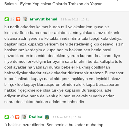
Baksın.. Eylem Yapıcaksa Onlarda Trabzon da Yapsın..
12
arnavut kemal
|
13 Mart 2013 | 15:31
bu nedir arkadaş kalmış burda ts li yalakalar konuşuyo siz
kimsiniz önce bana onu bir anlatın ist nin yalakasısınız delikanlı
olsanız zadri şeneri o koltuktan indirirdiniz tabi tüpçü kafa dediya
başkanınıza kupanızı vericem beni destekleyin çıkıp deseydi sizin
başkanınız kardeşim o kupa benim hakkım sen benle nasıl
pazarlık edersin senide desteklemiyorum kupamıda alıcam diye
niye demedi erkekligini bir oyamı sattı bırakın burda kalkıpta ts le
dost ayaklarına yatmayı dünkü bebeler kalkmış dostluktan
bahsediyolar okadar erkek okadar dürüstseniz trabzon Bursaspor
kupa finalinde kupayı nasıl aldıgınızı açıklayın ve deyinki haksız
bir şekilde kupayı Bursasporun elinden aldık kupa Bursasporun
hakkıdır geçikmelide olsa türkiye kupasını Bursaspora iade
ediyoruz diye bana delikanlı gibi bunun cevabını verin ondan
sonra dostluktan haktan adaletten bahsedin
-9
Radical
|
13 Mart 2013 | 15:26
:) haklisin ozur dilerim. Ben seninle bu kadar muhattap