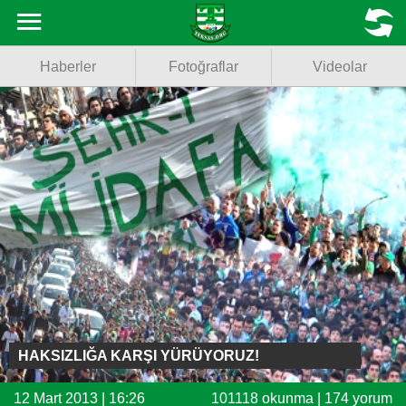
Haberler
MENU
Haberler
Fotoğraflar
Videolar
Fotoğraflar
Videolar
Basketbol
Voleybol
Puan Durumu
Fikstür
Facebook
HAKSIZLIĞA KARŞI YÜRÜYORUZ!
Twitter
12 Mart 2013 | 16:26
101118 okunma | 174 yorum