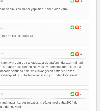
-1
:11
sine verilmiş hiç haber yapılmadı haberi olan varmı
0
:03
ırsın artık su kadroya ya.
-2
:57
k yapmayın demiş bir arkadaşta artık taraftarın da sabrı kalmadı
ı görünce nasıl sinirleri zıplıyorsa vedersonu görüncede öyle
r taraftarın sonunda haklı da çıkıyor geçen hafta sırf hakan
aybediyorduk bu hafta da vederson yüzünden kaybetmek
2
:54
ulandırmayın kardeşim batllanın sözleşmesi daha 2014 de
nu gidemez yani.