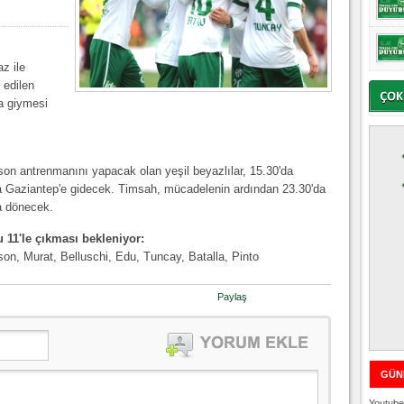
z ile
 edilen
a giymesi
son antrenmanını yapacak olan yeşil beyazlılar, 15.30'da
a Gaziantep'e gidecek. Timsah, mücadelenin ardından 23.30'da
a dönecek.
 11'le çıkması bekleniyor:
on, Murat, Belluschi, Edu, Tuncay, Batalla, Pinto
Paylaş
GÜN
Youtube 