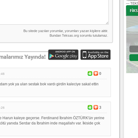
— TEKS
-
-
Bursaspor - Altınordu
1. Lig 32. Hafta
04 Temmuz 2020 Cumartesi | 20:00
Fikstür
0
:46
dam yok ya ulan sestak bok vardı girdin kaleciye sakat ettin
3
:26
ne Harun kaleye geçerse. Ferdinand İbrahim ÖZTÜRK'ün yerine
 kötü yanıda Serdar da İbrahim inde maşallahı var. İkiside çok