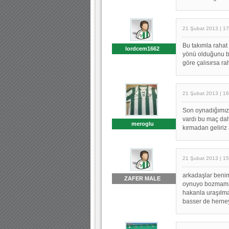
21 Şubat 2013 | 17
Bu takımla rahat
lordcem1662
yönü olduğunu bi
göre çalısırsa rah
21 Şubat 2013 | 16
Son oynadığımız 
vardı bu maç dah
meroglu
kırmadan geliriz
21 Şubat 2013 | 15
arkadaşlar benim
ZAFER MALE
oynuyo bozmamak 
hakanla uraşılm
basser de herne