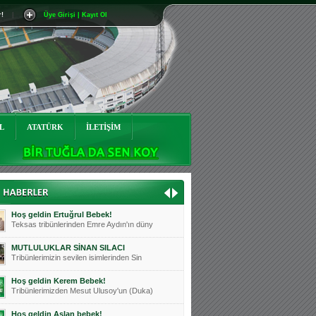
r!
|
Üye Girişi | Kayıt Ol
Mutluluklar Ceyhun Tetik
Teksas tribünlerinin sevilen isimlerinde
Bursasporumuzun önü açılsın is
Teksaslı Bursasporlular Derneği Başkanı
Hoş geldin Alaz Bebek!
Teksas.org sistem yöneticisi, ekibimizin
L
ATATÜRK
İLETİŞİM
Hoş geldin Göktuğ Bebek!
Teksas.org ekibimizden ve tribünlerimizi
Hoş geldin Kadir Kağan Bebek!
Teksas tribünlerinden Basri İleri'nin dü
Hoş geldin Ertuğrul Bebek!
Teksas tribünlerinden Emre Aydın'ın düny
MUTLULUKLAR SİNAN SILACI
Tribünlerimizin sevilen isimlerinden Sin
Hoş geldin Kerem Bebek!
Tribünlerimizden Mesut Ulusoy'un (Duka)
Hoş geldin Aslan bebek!