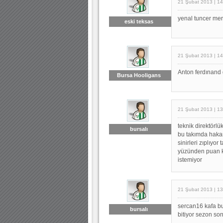
21 Şubat 2013 | 14
yenal tuncer mer
eski teksas
21 Şubat 2013 | 14
Anton ferdınand g
Bursa Hooligans
21 Şubat 2013 | 13
teknik direktörlü
bursalı
bu takımda hakan
sinirleri zıplıyo
yüzünden puan k
istemiyor
21 Şubat 2013 | 13
sercan16 kafa b
bursalı
bitiyor sezon so