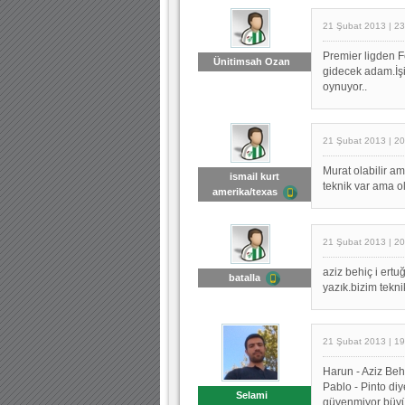
21 Şubat 2013 | 23
Premier ligden 
Ünitimsah Ozan
gidecek adam.İşi
oynuyor..
21 Şubat 2013 | 20
Murat olabilir am
ismail kurt
teknik var ama ol
amerika/texas
21 Şubat 2013 | 20
aziz behiç i ert
batalla
yazık.bizim tekni
21 Şubat 2013 | 19
Harun - Aziz Behi
Pablo - Pinto di
Selami
güvenmiyor büyü