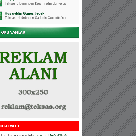
Teksas tribününden Kaan İnal'ın dünya ta
Hoş geldin Güneş bebek!
Teksas tribününden Sadettin Çetinoğlu'nu
Mutluluklar Ceyhun Tetik
Teksas tribünlerinin sevilen isimlerinde
Bursasporumuzun önü açılsın is
Teksaslı Bursasporlular Derneği Başkanı
Hoş geldin Alaz Bebek!
Teksas.org sistem yöneticisi, ekibimizin
Hoş geldin Göktuğ Bebek!
Teksas.org ekibimizden ve tribünlerimizi
Hoş geldin Kadir Kağan Bebek!
Teksas tribünlerinden Basri İleri'nin dü
Hoş geldin Ertuğrul Bebek!
Teksas tribünlerinden Emre Aydın'ın düny
MUTLULUKLAR SİNAN SILACI
Tribünlerimizin sevilen isimlerinden Sin
DEM TWEET
Hoş geldin Kerem Bebek!
Tribünlerimizden Mesut Ulusoy'un (Duka)
kanalımızı takip edin!
https://t.co/Mm9a63kg1u