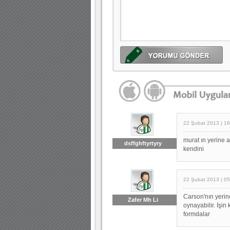
22 Şubat 2013 | 16
murat ın yerine a
dsffghftyrtyry
kendini
22 Şubat 2013 | 05
Carson'nın yeri
Zafer Mh Li
oynayabilir. İşin
formdalar