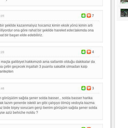
7
:05
 bir şekilde kazanmalıyız hocamız kimin eksik yönü kimin artı
liyordur ona göre rahat bir şekilde hareket eder.takımda ona
at bir başarı elde edebiliriz.
4
:26
maçta galibiyet hakkımızdı ama sallantılı olduğu dakikalar da
a çetin geçecek inşallah 3 puanla sakatlık olmadan kalp
 antepten
3
:46
 görüşüöm sağda şener solda basser... solda basser harika
lazım şenerde istekli arı gibi çalışıyo ölmüş vedoyla kazma
az bide bişey sorucam gerçi benim görüşüm sağda şener solda
yse aziz behiche noldu ?