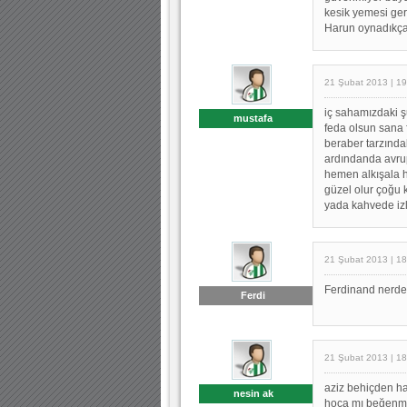
kesik yemesi ge
Harun oynadıkça
21 Şubat 2013 | 19
iç sahamızdaki ş
mustafa
feda olsun sana 
beraber tarzındak
ardındanda avru
hemen alkışala h
güzel olur çoğu 
yada kahvede iz
21 Şubat 2013 | 18
Ferdinand nerde 
Ferdi
21 Şubat 2013 | 18
aziz behiçden hab
nesin ak
hoca mı beğenmem