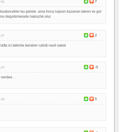
7
:54
 kusturcekler bu gıdısle. ama hoca napsın kazanan takımı ve gol
sı degıstırmesıde haksızlık olur.
2
:47
afta ici takimla beraber calisti nasil sakat
-5
:23
nerdee . .
5
:19