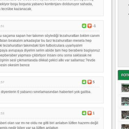
rekiyor boşu boşuna yabancı kontenjanı dolduruyor sahada,
 tecrübe kazanacak.
-1
:51
u saçama sapan her takımın söylediği tezahurattan bıktım canım
falan bırakalım arkadaşlar bu tarz tezahuratları mesela hep
i tezahuratları takımdaki tüm futbolculara uyarlıyalım
paya avrupaya diyelim selim abide tam hep berabere başlıyoruz
epberaber yapması çıldırtıyor insanı onu sona saklasak ne
kişinin sesi çıkmamasıda dikkat çekici atkı var sallamaz ?evde
lesin okesim bence
5
:57
diyenlerin 6 yabancı sınırlamasından haberleri yok galiba.
1
:53
eri olan var mı ne oldu ne gitti biri anlatsın lütfen hazırmı değil
iş nedir bilen var sa lütfen anlatsın