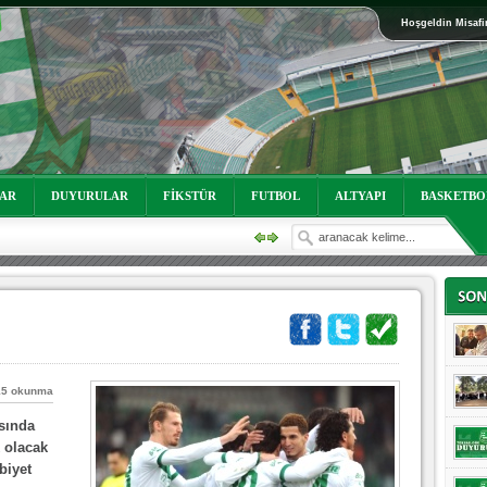
Hoşgeldin Misafi
oruz!
LAR
DUYURULAR
FİKSTÜR
FUTBOL
ALTYAPI
BASKETBO
15 okunma
asında
oruz!
 olacak
biyet