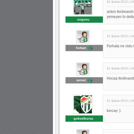
21 Şubat 2013 | 14
anton ferdınandı
yemeyen bı defan
ozgunu
21 Şubat 2013 | 14
Ferhata ne oldu h
furkan
21 Şubat 2013 | 14
Hocaa ferdinand 
servet
21 Şubat 2013 | 14
tuncay :)
gokselbursa