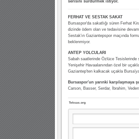
serisini sürdürmek istiyor.
10.04.2023 14:44 |
Hoş geldin Göktuğ Bebek!
30.12.2022 18:00 |
Hoş geldin Kadir Kağan Bebek!
FERHAT VE SESTAK SAKAT
Bursaspor'da sakatlığı süren Ferhat Kira
11.11.2025 14:13 |
Hoş geldin Ertuğrul Bebek!
dizinde ödem olan ve tedavisine devam
Sestak'ın Gaziantepspor maçında form
12.10.2025 17:30 |
MUTLULUKLAR SİNAN SILACI
beklenmiyor.
16.07.2024 14:32 |
Hoş geldin Kerem Bebek!
ANTEP YOLCULARI
08.01.2024 19:01 |
Hoş geldin Aslan bebek!
Sabah saatlerinde Özlüce Tesislerinde 
Yenişehir Havaalanından özel bir uçakl
03.01.2024 19:09 |
Hoş geldin Güneş bebek!
Gaziantep'ten kalkacak uçakla Bursa'y
Bursaspor'un yarınki karşılaşmaya şu
Carson, Basser, Serdar, İbrahim, Veders
Teksas.org