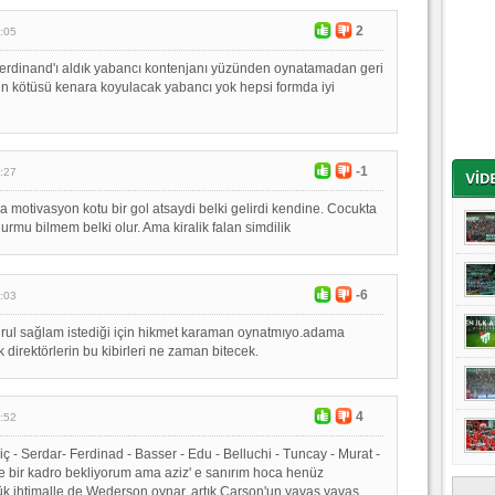
2
:05
Ferdinand'ı aldık yabancı kontenjanı yüzünden oynatamadan geri
n kötüsü kenara koyulacak yabancı yok hepsi formda iyi
-1
:27
a motivasyon kotu bir gol atsaydi belki gelirdi kendine. Cocukta
urmu bilmem belki olur. Ama kiralik falan simdilik
-6
:03
uğrul sağlam istediği için hikmet karaman oynatmıyo.adama
k direktörlerin bu kibirleri ne zaman bitecek.
4
:52
ç - Serdar- Ferdinad - Basser - Edu - Belluchi - Tuncay - Murat -
ye bir kadro bekliyorum ama aziz' e sanırım hoca henüz
k ihtimalle de Wederson oynar. artık Carson'un yavaş yavaş