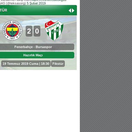
AS (@teksasorg)
5 Şubat 2019
Hoş geldin Aslan bebek!
Teksas tribününden Kaan İnal'ın dünya ta
Hoş geldin Güneş bebek!
Teksas tribününden Sadettin Çetinoğlu'nu
2
0
0
3
Fenerbahçe - Bursaspor
Bursaspor - Sepahan
Hazırlık Maçı
Hazırlık Maçı
19 Temmuz 2019 Cuma | 18:30
Fikstür
25 Temmuz 2019 Perşembe | 18: