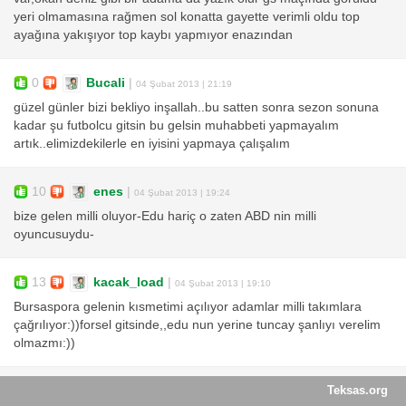
yeri olmamasına rağmen sol konatta gayette verimli oldu top
ayağına yakışıyor top kaybı yapmıyor enazından
0
Bucali
|
04 Şubat 2013 | 21:19
güzel günler bizi bekliyo inşallah..bu satten sonra sezon sonuna
kadar şu futbolcu gitsin bu gelsin muhabbeti yapmayalım
artık..elimizdekilerle en iyisini yapmaya çalışalım
10
enes
|
04 Şubat 2013 | 19:24
bize gelen milli oluyor-Edu hariç o zaten ABD nin milli
oyuncusuydu-
13
kacak_load
|
04 Şubat 2013 | 19:10
Bursaspora gelenin kısmetimi açılıyor adamlar milli takımlara
çağrılıyor:))forsel gitsinde,,edu nun yerine tuncay şanlıyı verelim
olmazmı:))
Teksas.org