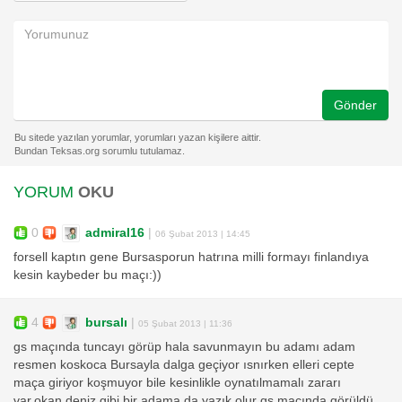
Gönder
YORUM
OKU
0
admiral16
|
06 Şubat 2013 | 14:45
forsell kaptın gene Bursasporun hatrına milli formayı finlandıya
kesin kaybeder bu maçı:))
4
bursalı
|
05 Şubat 2013 | 11:36
gs maçında tuncayı görüp hala savunmayın bu adamı adam
resmen koskoca Bursayla dalga geçiyor ısnırken elleri cepte
maça giriyor koşmuyor bile kesinlikle oynatılmamalı zararı
var,okan deniz gibi bir adama da yazık olur gs maçında görüldü