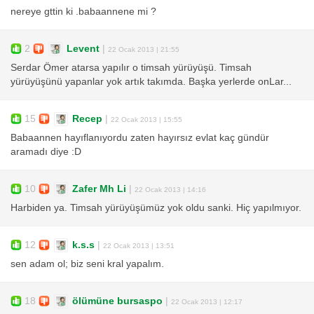
nereye gttin ki .babaannene mi ?
2
Levent
|
22 Ocak 2013 | 21:55
Serdar Ömer atarsa yapılır o timsah yürüyüşü. Timsah
yürüyüşünü yapanlar yok artık takımda. Başka yerlerde onLar...
15
Recep
|
22 Ocak 2013 | 15:55
Babaannen hayıflanıyordu zaten hayırsız evlat kaç gündür
aramadı diye :D
10
Zafer Mh Li
|
22 Ocak 2013 | 14:16
Harbiden ya. Timsah yürüyüşümüz yok oldu sanki. Hiç yapılmıyor.
12
k.s.s
|
22 Ocak 2013 | 13:51
sen adam ol; biz seni kral yapalım.
18
ölümüne bursaspo
|
22 Ocak 2013 | 12:17