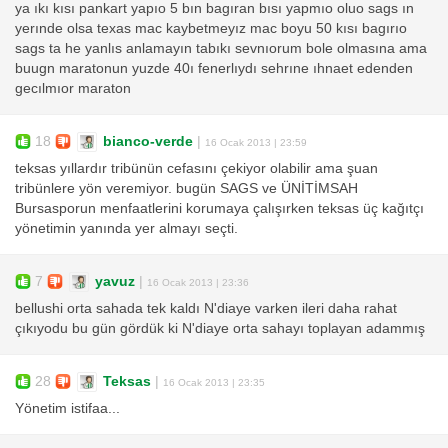
ya ıkı kısı pankart yapıo 5 bın bagıran bısı yapmıo oluo sags ın
yerınde olsa texas mac kaybetmeyız mac boyu 50 kısı bagırıo
sags ta he yanlıs anlamayın tabıkı sevnıorum bole olmasına ama
buugn maratonun yuzde 40ı fenerlıydı sehrıne ıhnaet edenden
gecılmıor maraton
18
bianco-verde
|
16 Ocak 2013 | 23:59
teksas yıllardır tribünün cefasını çekiyor olabilir ama şuan
tribünlere yön veremiyor. bugün SAGS ve ÜNİTİMSAH
Bursasporun menfaatlerini korumaya çalışırken teksas üç kağıtçı
yönetimin yanında yer almayı seçti.
7
yavuz
|
16 Ocak 2013 | 23:36
bellushi orta sahada tek kaldı N'diaye varken ileri daha rahat
çıkıyodu bu gün gördük ki N'diaye orta sahayı toplayan adammış
28
Teksas
|
16 Ocak 2013 | 23:35
Yönetim istifaa...