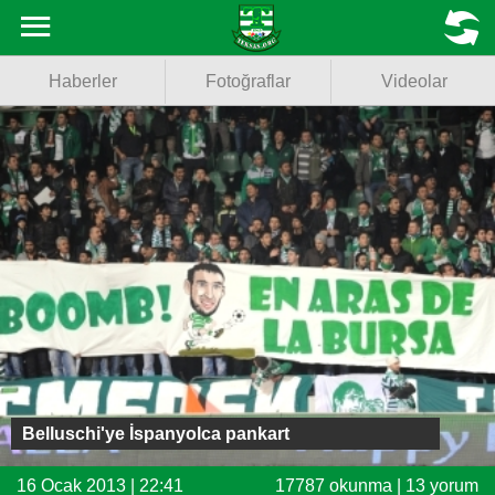
Haberler
MENU
Haberler
Fotoğraflar
Videolar
Fotoğraflar
Videolar
Basketbol
Voleybol
Puan Durumu
Fikstür
Facebook
Belluschi'ye İspanyolca pankart
Twitter
16 Ocak 2013 | 22:41
17787 okunma | 13 yorum