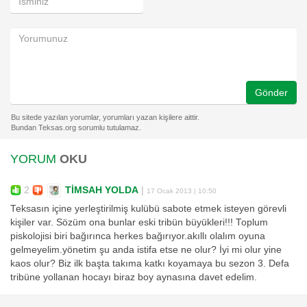
Gönder
YORUM
OKU
2
TİMSAH YOLDA
|
17 Ocak 2013 | 10:50
Teksasın içine yerleştirilmiş kulübü sabote etmek isteyen görevli
kişiler var. Sözüm ona bunlar eski tribün büyükleri!!! Toplum
piskolojisi biri bağırınca herkes bağırıyor.akıllı olalım oyuna
gelmeyelim.yönetim şu anda istifa etse ne olur? İyi mi olur yine
kaos olur? Biz ilk başta takıma katkı koyamaya bu sezon 3. Defa
tribüne yollanan hocayı biraz boy aynasına davet edelim.