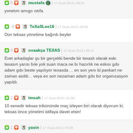
5
mustafa
|
17 Ocak 2013 | 09:53
yonetım amıgo ıstıfa.
-8
TeXaSLee16
|
17 Ocak 2013 | 09:50
Dün teksas yönetime bağırdı beyler
4
ovaakça TEXAS
|
17 Ocak 2013 | 09:14
Evet arkadaşlar şu bir gerçekki bende bir texaslı olarak eskı
texasın yarısı bıle yok suan maca ne bı hazırlık ne eskısı gıbı
adam gıbı beste yapılıyor texasda ... en son yenı bi pankart ne
zaman asıldı... veya en son nezaman adam gıbı bır organızasyon
yapıldı.
2
tmsah
|
17 Ocak 2013 | 01:50
10 senedir teksas tribününde maç izleyen biri olarak diyorum ki;
teksas önce yönetimi istifaya davet etsin!
1
yasin
|
17 Ocak 2013 | 00:09