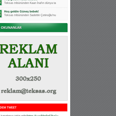
Teksas tribününden Kaan İnal'ın dünya ta
Hoş geldin Güneş bebek!
Teksas tribününden Sadettin Çetinoğlu'nu
Mutluluklar Ceyhun Tetik
Teksas tribünlerinin sevilen isimlerinde
Bursasporumuzun önü açılsın is
Teksaslı Bursasporlular Derneği Başkanı
Hoş geldin Alaz Bebek!
Teksas.org sistem yöneticisi, ekibimizin
Hoş geldin Göktuğ Bebek!
Teksas.org ekibimizden ve tribünlerimizi
Hoş geldin Kadir Kağan Bebek!
Teksas tribünlerinden Basri İleri'nin dü
Hoş geldin Ertuğrul Bebek!
Teksas tribünlerinden Emre Aydın'ın düny
MUTLULUKLAR SİNAN SILACI
Tribünlerimizin sevilen isimlerinden Sin
DEM TWEET
Hoş geldin Kerem Bebek!
Tribünlerimizden Mesut Ulusoy'un (Duka)
kanalımızı takip edin!
https://t.co/Mm9a63kg1u