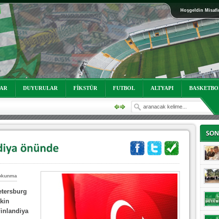
Hoşgeldin Misafi
oruz!
LAR
DUYURULAR
FİKSTÜR
FUTBOL
ALTYAPI
BASKETBO
okunma
etersburg
oruz!
kin
inlandiya