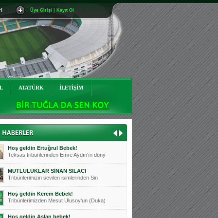
r!
|
Üye Girişi | Kayıt Ol
Mutluluklar Ceyhun Tetik
Teksas tribünlerinin sevilen isimlerinde
Bursasporumuzun önü açılsın is
Teksaslı Bursasporlular Derneği Başkanı
Hoş geldin Alaz Bebek!
Teksas.org sistem yöneticisi, ekibimizin
L
ATATÜRK
İLETİŞİM
Hoş geldin Göktuğ Bebek!
Teksas.org ekibimizden ve tribünlerimizi
Hoş geldin Kadir Kağan Bebek!
Teksas tribünlerinden Basri İleri'nin dü
Hoş geldin Ertuğrul Bebek!
Teksas tribünlerinden Emre Aydın'ın düny
MUTLULUKLAR SİNAN SILACI
Tribünlerimizin sevilen isimlerinden Sin
Hoş geldin Kerem Bebek!
Tribünlerimizden Mesut Ulusoy'un (Duka)
Hoş geldin Aslan bebek!