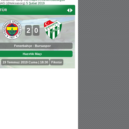
AS (@teksasorg)
5 Şubat 2019
Hoş geldin Aslan bebek!
Teksas tribününden Kaan İnal'ın dünya ta
Hoş geldin Güneş bebek!
Teksas tribününden Sadettin Çetinoğlu'nu
2
0
0
3
Fenerbahçe - Bursaspor
Bursaspor - Sepahan
Hazırlık Maçı
Hazırlık Maçı
19 Temmuz 2019 Cuma | 18:30
Fikstür
25 Temmuz 2019 Perşembe | 18: