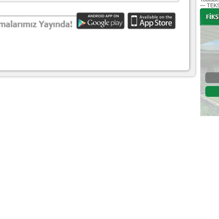
— TEKS
-
-
Bursaspor - Altınordu
1. Lig 32. Hafta
04 Temmuz 2020 Cumartesi | 20:00
Fikstür