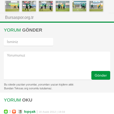
Bursaspor.org.tr
YORUM
GÖNDER
Gönder
YORUM
OKU
3
kıpçak
|
18 Aralık 2012 | 16:04