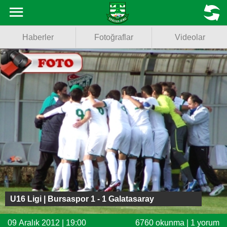
Haberler
MENU
Haberler
Fotoğraflar
Videolar
Fotoğraflar
Videolar
Basketbol
Voleybol
Puan Durumu
Fikstür
Facebook
U16 Ligi | Bursaspor 1 - 1 Galatasaray
Twitter
09 Aralık 2012 | 19:00
6760 okunma | 1 yorum