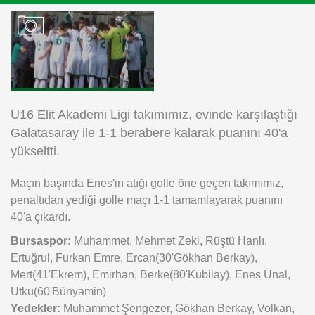
Instagram
Android
iOS
U16 Elit Akademi Ligi takımımız, evinde karşılaştığı
Galatasaray ile 1-1 berabere kalarak puanını 40'a
yükseltti.
Maçın başında Enes'in atığı golle öne geçen takımımız,
penaltıdan yediği golle maçı 1-1 tamamlayarak puanını
40'a çıkardı.
Bursaspor:
Muhammet, Mehmet Zeki, Rüştü Hanlı,
Ertuğrul, Furkan Emre, Ercan(30'Gökhan Berkay),
Mert(41'Ekrem), Emirhan, Berke(80'Kubilay), Enes Ünal,
Utku(60'Bünyamin)
Yedekler:
Muhammet Şengezer, Gökhan Berkay, Volkan,