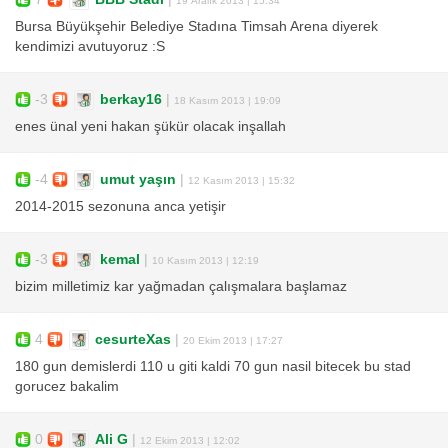
Bursa Büyükşehir Belediye Stadına Timsah Arena diyerek
kendimizi avutuyoruz :S
-3
berkay16
|
18 Kasım 2013 | 19:09
enes ünal yeni hakan şükür olacak inşallah
-4
umut yaşın
|
12 Kasım 2013 | 15:32
2014-2015 sezonuna anca yetişir
-3
kemal
|
10 Kasım 2013 | 12:19
bizim milletimiz kar yağmadan çalışmalara başlamaz
4
cesurteXas
|
20 Ekim 2013 | 17:27
180 gun demislerdi 110 u giti kaldi 70 gun nasil bitecek bu stad
gorucez bakalim
0
Ali G
|
12 Ekim 2013 | 12:02