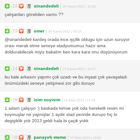
-22
sinandedeli
|
30 Kasım 2012 | 12:22
çalışanları görebilen varmı ??
-29
omer
|
30 Kasım 2012 | 03:15
@sinandedeli kardeş orada ince işçilik oldugu için uzun suruyor
orası merak etme seneye stadyumumuz hazır ama
doldurabilecek miyiz bakalım ben kara kara onu düşünüyorum
-24
sinandedeli
|
22 Kasım 2012 | 16:47
bu kale arkasını yapımı çok uzadı ve bu inşaat çok yavaşaladı
önümüzdeki seneye yetişmesi zor gibi duruyo
-28
isim soyisim
|
19 Ekim 2012 | 17:24
1 adam çalişıyo :) baskada kimse yok oda hareketli resim mi
koymuşlar ne yapnişlar 1 aydir stad yerinde duruyo hiç bi
degişiklik yok 2013 geldi hala bi çaçik yokk
-29
panayırlı memo
|
14 Ekim 2012 | 19:52