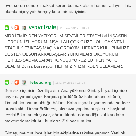
evet sorun sende..maksat sorun bulmak olsun hemen atlayın...hiç
olumlu bişey yok herşey kotu..bir siz iyisiniz.
5
VEDAT İZMİR
|
11 Ekim 2012 | 19:41
MRB İZMİR DEN YAZIYORUM SEVGİLER STADYUM İNŞAATINI
HERGÜN İZLİYORUM İNŞALLAH ÇOK GÜZEL OLUCAK YENİ
STAD İLK EZİKTAŞ MAÇINA ORDAYIM..HERKES KULÜBÜMÜZE
DESTEK OLSUN ARKADAŞLAR YORUMLARI OKUYORUM
HERKES SAÇMA SAPAN KONUŞUYORUZ LÜTFEN YAPICI
OLALIM Bursa Bursaspor HEPİMİZİN İZMİRDEN SELAMLAR..
7
Teksas.org
|
11 Ekim 2012 | 19:04
Ben size içerisini özetliyeyim. Ana yüklenici Gintaş İnşaat içeride
cayır cayır çalışıyor. Karşıda gördüğünüz kale arkası tribünü,
Timsah kafasının olduğu bölüm. Kaba inşaat aşamasında sadece
orası kaldı. Duvar örülmesi, alçı sıva yapılması işlerine başlandı.
İçerisi 5 kattan oluşuyor, görüntülerde görmediğiniz 4 kat daha
mevcut demektir bu; bunların 2'si bodrum katı.
Gintaş, mevcut ince işler için ekiplerine takviye yapıyor. Yani bir