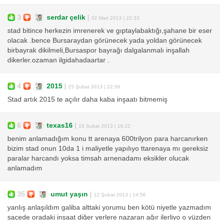
3
serdar çelik
|
02 Mart 2013 | 22:33
stad bitince herkezin imrenerek ve gıptaylabaktığı,şahane bir eser
olacak .bence Bursaraydan görünecek yada yoldan görünecek
birbayrak dikilmeli,Bursaspor bayrağı dalgalanmalı inşallah
dikerler.ozaman ilgidahadaartar .
4
2015
|
25 Şubat 2013 | 22:56
Stad artık 2015 te açılır daha kaba inşaatı bitmemiş
6
texas16
|
16 Şubat 2013 | 16:22
benim anlamadığım konu tt arenaya 600trilyon para harcanırken
bizim stad onun 10da 1 i maliyetle yapılıyo ttarenaya mı gereksiz
paralar harcandı yoksa timsah arnenadamı eksikler olucak
anlamadım
35
umut yaşın
|
12 Şubat 2013 | 14:56
yanlış anlaşıldım galiba alttaki yorumu ben kötü niyetle yazmadım
sacede oradaki inşaat diğer yerlere nazaran ağır ilerliyo o yüzden