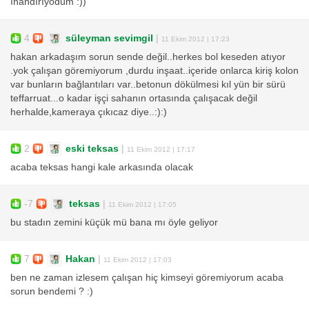
ınandırıyodum :))
4
süleyman sevimgil
|
11 Ekim 2012 | 17:23
hakan arkadaşım sorun sende değil..herkes bol keseden atıyor
.yok çalışan göremiyorum ,durdu inşaat..içeride onlarca kiriş kolon
var bunların bağlantıları var..betonun dökülmesi kıl yün bir sürü
teffarruat...o kadar işçi sahanın ortasında çalışacak değil
herhalde,kameraya çıkıcaz diye..:):)
2
eski teksas
|
11 Ekim 2012 | 17:17
acaba teksas hangi kale arkasında olacak
-7
teksas
|
11 Ekim 2012 | 17:05
bu stadın zemini küçük mü bana mı öyle geliyor
7
Hakan
|
11 Ekim 2012 | 17:03
ben ne zaman izlesem çalışan hiç kimseyi göremiyorum acaba
sorun bendemi ? :)