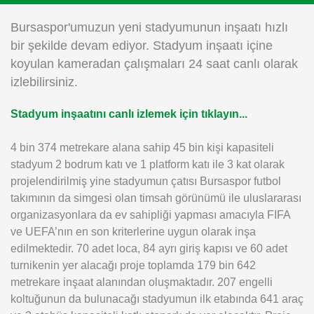
Instagram
Bursaspor'umuzun yeni stadyumunun inşaatı hızlı
bir şekilde devam ediyor. Stadyum inşaatı içine
Android
koyulan kameradan çalışmaları 24 saat canlı olarak
izlebilirsiniz.
iOS
Stadyum inşaatını canlı izlemek için tıklayın...
4 bin 374 metrekare alana sahip 45 bin kişi kapasiteli
stadyum 2 bodrum katı ve 1 platform katı ile 3 kat olarak
projelendirilmiş yine stadyumun çatısı Bursaspor futbol
takımının da simgesi olan timsah görünümü ile uluslararası
organizasyonlara da ev sahipliği yapması amacıyla FIFA
ve UEFA’nın en son kriterlerine uygun olarak inşa
edilmektedir. 70 adet loca, 84 ayrı giriş kapısı ve 60 adet
turnikenin yer alacağı proje toplamda 179 bin 642
metrekare inşaat alanından oluşmaktadır. 207 engelli
koltuğunun da bulunacağı stadyumun ilk etabında 641 araç