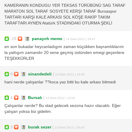
KAMERANIN KONDUGU YER TEKSAS TÜRÜBÜNÜ SAG TARAF
MARATON SOL TARAF SOSYETE KERŞI TARAF Bursaspor
TARTARI KARŞI KALE ARKASI SOL KÖŞE RAKİP TAKIM
TARAFTARI AYNEN Atatürk STADINDAKİ OTURMA ŞEKLİ
-28
panayırlı memo
|
14 Ekim 2012 | 19:47
en son bukadar heycanladıgım zaman küçükken bayramlıklarım
la yattıgım zamandır 20 sene geçmiş üstünden emegi geçenlere
TEŞEKKÜRLER
8
sinandedeli
|
14 Ekim 2012 | 14:00
hani nerde çalışanlar ??koca yaz bitti bu kale arkası bitmedi
4
Bursalı
|
14 Ekim 2012 | 13:04
Çalışanlar nerde? Bu stad gelecek sezona hazır olacaktı. Eğer
çalışan yoksa biz gidelim.
3
burak sezer
|
13 Ekim 2012 | 18:43