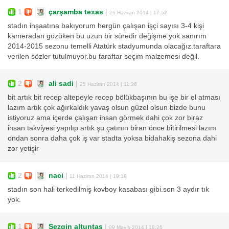
1
çarşamba texas
|
26 Haziran 2014 | 17:52
stadın inşaatına bakıyorum hergün çalışan işçi sayısı 3-4 kişi
kameradan gözüken bu uzun bir süredir değişme yok.sanırım
2014-2015 sezonu temelli Atatürk stadyumunda olacağız.taraftara
verilen sözler tutulmuyor.bu taraftar seçim malzemesi değil.
2
ali sadi
|
25 Haziran 2014 | 11:36
bit artık bit recep altepeyle recep bölükbaşının bu işe bir el atması
lazım artık çok ağırkaldık yavaş olsun güzel olsun bizde bunu
istiyoruz ama içerde çalışan insan görmek dahi çok zor biraz
insan takviyesi yapılıp artık şu çatının biran önce bitirilmesi lazım
ondan sonra daha çok iş var stadta yoksa bidahakiş sezona dahi
zor yetişir
2
naci
|
11 Haziran 2014 | 19:19
stadın son hali terkedilmiş kovboy kasabası gibi.son 3 aydır tık
yok.
1
Sezgin altuntaş
|
09 Mayıs 2014 | 18:26