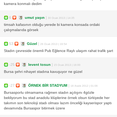
kamera konmalı dedim
6
umut yaşın
|
30 Ocak 2013 | 14:35
timsah kafasının olduğu yerede bi kamera konsada ordaki
çalışmalarıda görsek
53
Güzel
|
26 Ocak 2013 | 16:54
Stadın çevreside önemli Pub Eğlence Raylı ulaşım rahat trafik şart
-25
levent tosun
|
15 Ocak 2013 | 16:00
Bursa şehri nihayet stadına kavuşuyor ne güzel
-27
ÖRNEK BİR STADYUM
|
18 Aralık 2012 | 01:06
Bursasporlu olmamama rağmen stadın açılışını 4gözle
bekliyorum bu stad anadolu klüplerine örnek olsun türkiyede her
takımın son teknoloji stadı olması lazım önceliği kayserispor yaptı
devamında Bursaspor bitirmek üzere