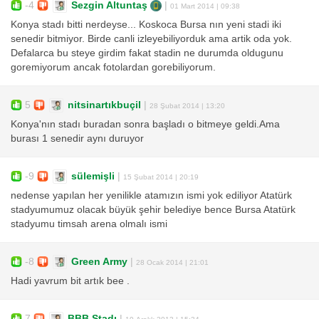
-4
Sezgin Altuntaş
|
01 Mart 2014 | 09:38
Konya stadı bitti nerdeyse... Koskoca Bursa nın yeni stadi iki
senedir bitmiyor. Birde canli izleyebiliyorduk ama artik oda yok.
Defalarca bu steye girdim fakat stadin ne durumda oldugunu
goremiyorum ancak fotolardan gorebiliyorum.
5
nitsinartıkbuçil
|
28 Şubat 2014 | 13:20
Konya'nın stadı buradan sonra başladı o bitmeye geldi.Ama
burası 1 senedir aynı duruyor
-9
sülemişli
|
15 Şubat 2014 | 20:19
nedense yapılan her yenilikle atamızın ismi yok ediliyor Atatürk
stadyumumuz olacak büyük şehir belediye bence Bursa Atatürk
stadyumu timsah arena olmalı ismi
-8
Green Army
|
28 Ocak 2014 | 21:01
Hadi yavrum bit artık bee .
7
BBB Stadı
|
19 Aralık 2013 | 15:34