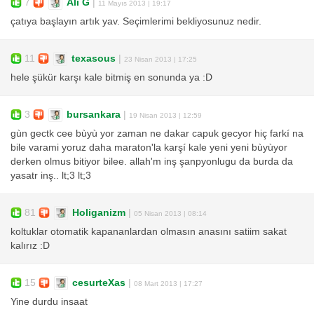
7
Ali G
|
11 Mayıs 2013 | 19:17
çatıya başlayın artık yav. Seçimlerimi bekliyosunuz nedir.
11
texasous
|
23 Nisan 2013 | 17:25
hele şükür karşı kale bitmiş en sonunda ya :D
3
bursankara
|
19 Nisan 2013 | 12:59
gùn gectk cee bùyù yor zaman ne dakar capuk gecyor hiç farkí na
bile varami yoruz daha maraton'la karşí kale yeni yeni bùyùyor
derken olmus bitiyor bilee. allah'm inş şanpyonlugu da burda da
yasatr inş.. lt;3 lt;3
81
Holiganizm
|
05 Nisan 2013 | 08:14
koltuklar otomatik kapananlardan olmasın anasını satiim sakat
kalırız :D
15
cesurteXas
|
08 Mart 2013 | 17:27
Yine durdu insaat