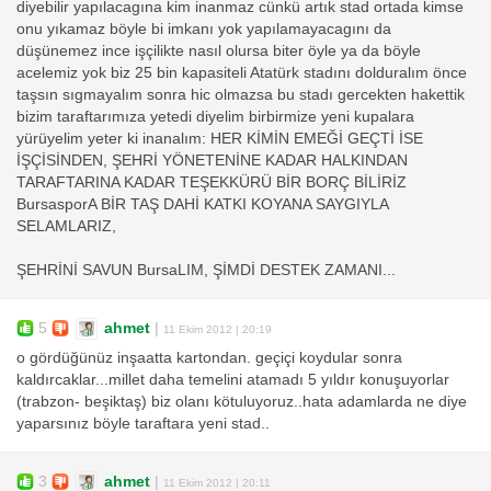
diyebilir yapılacagına kim inanmaz cünkü artık stad ortada kimse
onu yıkamaz böyle bi imkanı yok yapılamayacagını da
düşünemez ince işçilikte nasıl olursa biter öyle ya da böyle
acelemiz yok biz 25 bin kapasiteli Atatürk stadını dolduralım önce
taşsın sıgmayalım sonra hic olmazsa bu stadı gercekten hakettik
bizim taraftarımıza yetedi diyelim birbirmize yeni kupalara
yürüyelim yeter ki inanalım: HER KİMİN EMEĞİ GEÇTİ İSE
İŞÇİSİNDEN, ŞEHRİ YÖNETENİNE KADAR HALKINDAN
TARAFTARINA KADAR TEŞEKKÜRÜ BİR BORÇ BİLİRİZ
BursasporA BİR TAŞ DAHİ KATKI KOYANA SAYGIYLA
SELAMLARIZ,
ŞEHRİNİ SAVUN BursaLIM, ŞİMDİ DESTEK ZAMANI...
5
ahmet
|
11 Ekim 2012 | 20:19
o gördüğünüz inşaatta kartondan. geçiçi koydular sonra
kaldırcaklar...millet daha temelini atamadı 5 yıldır konuşuyorlar
(trabzon- beşiktaş) biz olanı kötuluyoruz..hata adamlarda ne diye
yaparsınız böyle taraftara yeni stad..
3
ahmet
|
11 Ekim 2012 | 20:11