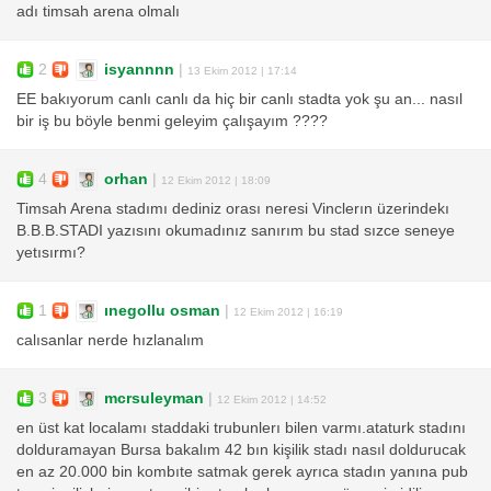
adı timsah arena olmalı
2
isyannnn
|
13 Ekim 2012 | 17:14
EE bakıyorum canlı canlı da hiç bir canlı stadta yok şu an... nasıl
bir iş bu böyle benmi geleyim çalışayım ????
4
orhan
|
12 Ekim 2012 | 18:09
Timsah Arena stadımı dediniz orası neresi Vinclerın üzerindekı
B.B.B.STADI yazısını okumadınız sanırım bu stad sızce seneye
yetısırmı?
1
ınegollu osman
|
12 Ekim 2012 | 16:19
calısanlar nerde hızlanalım
3
mcrsuleyman
|
12 Ekim 2012 | 14:52
en üst kat localamı staddaki trubunlerı bilen varmı.ataturk stadını
dolduramayan Bursa bakalım 42 bın kişilik stadı nasıl doldurucak
en az 20.000 bin kombıte satmak gerek ayrıca stadın yanına pub