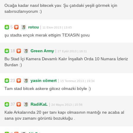
Ocağa kadar nasıl bitecek yav. Şu çatıdaki yeşili görmek için
sabırsızlanıyorum :)
5
rotcu
|
11 Ekim 2013 | 13:45
şu stadta ençok merak ettigim TEXASIN şovu
18
Green Army
|
27 Eylül 2013 | 16:11
Bu Stad İçi Kamera Devamlı Kalır İnşallah Orda 10 Numara İzleriz
Burdan :)
23
yasin cömert
|
15 Temmuz 2013 | 19:34
Tam stad bitcek askere gitcez olmazki böyle :)
37
RadiKaL
|
24 Mayıs 2013 | 10:56
Kale Arkalarında 20 şer tanı kapı olmasının mantığı ne acaba al
sana şov zamanı görüntü bozukluğu .