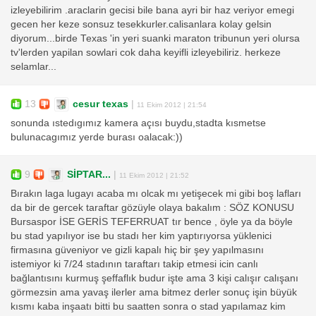
izleyebilirim .araclarin gecisi bile bana ayri bir haz veriyor emegi
gecen her keze sonsuz tesekkurler.calisanlara kolay gelsin
diyorum...birde Texas 'in yeri suanki maraton tribunun yeri olursa
tv'lerden yapilan sowlari cok daha keyifli izleyebiliriz. herkeze
selamlar...
13
cesur texas
|
11 Ekim 2012 | 21:54
sonunda ıstedıgımız kamera açısı buydu,stadta kısmetse
bulunacagımız yerde burası oalacak:))
9
SİPTAR...
|
11 Ekim 2012 | 21:52
Bırakın laga lugayı acaba mı olcak mı yetişecek mi gibi boş lafları
da bir de gercek taraftar gözüyle olaya bakalım : SÖZ KONUSU
Bursaspor İSE GERİS TEFERRUAT tır bence , öyle ya da böyle
bu stad yapılıyor ise bu stadı her kim yaptırıyorsa yüklenici
firmasına güveniyor ve gizli kapalı hiç bir şey yapılmasını
istemiyor ki 7/24 stadının taraftarı takip etmesi icin canlı
bağlantısını kurmuş şeffaflık budur işte ama 3 kişi calışır calışanı
görmezsin ama yavaş ilerler ama bitmez derler sonuç işin büyük
kısmı kaba inşaatı bitti bu saatten sonra o stad yapılamaz kim