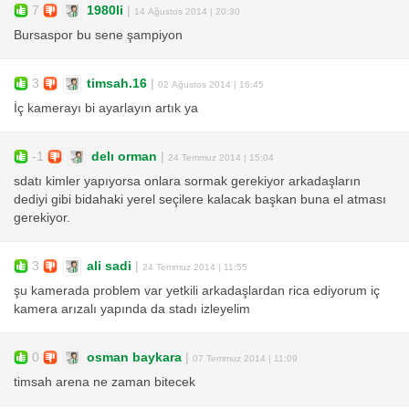
7
1980li
|
14 Ağustos 2014 | 20:30
Bursaspor bu sene şampiyon
3
timsah.16
|
02 Ağustos 2014 | 16:45
İç kamerayı bi ayarlayın artık ya
-1
delı orman
|
24 Temmuz 2014 | 15:04
sdatı kimler yapıyorsa onlara sormak gerekiyor arkadaşların
dediyi gibi bidahaki yerel seçilere kalacak başkan buna el atması
gerekiyor.
3
ali sadi
|
24 Temmuz 2014 | 11:55
şu kamerada problem var yetkili arkadaşlardan rica ediyorum iç
kamera arızalı yapında da stadı izleyelim
0
osman baykara
|
07 Temmuz 2014 | 11:09
timsah arena ne zaman bitecek