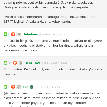
duvar işinde mevcut ekibin yanında 2-3. ekip daha sokuyor.
Gintaş ince işlere başladı ve sür'atle işi bitirmek peşinde.
@eski teksas, kemaranın bulunduğu tribün teksas tribünüdür.
12747 kişiliktir. Aralıksız 61 sıra koltuk vardır.
2
Deliahmet
|
11 Ekim 2012 | 18:07
ben arada bir görüyorum stadyumun icinde dolasiyorlar süleyman
arkadasin dedigi gibi stadyumun her tarafinda calisildigi icin
herzaman göremiyorsun
17
Real Love
|
11 Ekim 2012 | 18:01
Şu an beton döküyorlar . İçiniz rahat olsun beyler stada göz kulak
oluyorum .
0
can
|
11 Ekim 2012 | 17:54
@suleyman sevımgıl , bende gormedım hıc calısan ama bende
olayı dramatıklestırmeye calısmadım kendımı tesellı ederek hep
mola vermıslerdır paydos yapılmıstır falan dıye kendımı