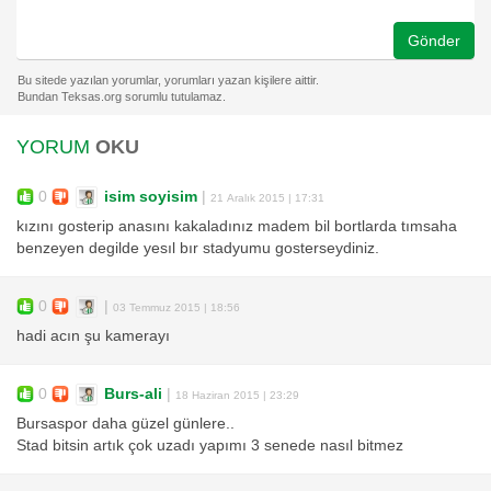
Gönder
YORUM
OKU
0
isim soyisim
|
21 Aralık 2015 | 17:31
kızını gosterip anasını kakaladınız madem bil bortlarda tımsaha
benzeyen degilde yesıl bır stadyumu gosterseydiniz.
0
|
03 Temmuz 2015 | 18:56
hadi acın şu kamerayı
0
Burs-ali
|
18 Haziran 2015 | 23:29
Bursaspor daha güzel günlere..
Stad bitsin artık çok uzadı yapımı 3 senede nasıl bitmez