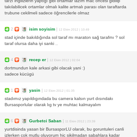
tarzı ingilizlerin yaptıgı gibi ortamlar lazım mac öncesi gidilip
takılabilicek ortamlar olmalı kalite artmalı parası olan taraftarda
trubune cekilmeli sadece öğrencilerle olmaz
2
isim soyisim
|
12 Ekim 2012 | 10:49
stad içinde bakıldığında sol taraf mı maraton sağ tarafmı ? sol
taraf olursa daha iyi sanki ..
4
recep er
|
12 Ekim 2012 | 02:04
dortmundun kale arkasi gibi olacak yani :)
sadece kücügü
1
yasin
|
12 Ekim 2012 | 01:35
stadımız yapıldıgındada bu camera kalsın yurt dısındakı
Bursasporlular olarak lıg tv ye muhtac kalmayalım
6
Gurbetci Saban
|
11 Ekim 2012 | 23:39
yurtdisinda yasan bir BursasporLU olarak, bu goruntuleri canli
izlerken cok mutlu oluyorum hic sikilmadan sabahlara kadar