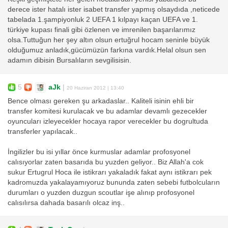
derece ister hatalı ister isabet transfer yapmış olsaydıda ,neticede
tabelada 1.şampiyonluk 2 UEFA 1 kılpayı kaçan UEFA ve 1.
türkiye kupası finali gibi özlenen ve imrenilen başarılarımız
olsa.Tuttuğun her şey altın olsun ertuğrul hocam seninle büyük
olduğumuz anladık,gücümüzün farkına vardık.Helal olsun sen
adamın dibisin Bursalıların sevgilisisin.
5
aJk
|
20 Haziran 2012 | 13:40
Bence olması gereken şu arkadaslar.. Kaliteli isinin ehli bir
transfer komitesi kurulacak ve bu adamlar devamlı gezecekler
oyuncuları izleyecekler hocaya rapor verecekler bu dogrultuda
transferler yapılacak..
İngilizler bu isi yıllar önce kurmuslar adamlar profosyonel
calısıyorlar zaten basarıda bu yuzden geliyor.. Biz Allah'a cok
sukur Ertugrul Hoca ile istikrarı yakaladık fakat aynı istikrarı pek
kadromuzda yakalayamıyoruz bununda zaten sebebi futbolcuların
durumları o yuzden duzgun scoutlar işe alınıp profosyonel
calısılırsa dahada basarılı olcaz inş..