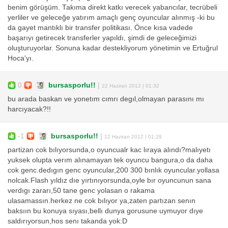
benim görüşüm. Takıma direkt katkı verecek yabancılar, tecrübeli
yerliler ve geleceğe yatırım amaçlı genç oyuncular alınmış -ki bu
da gayet mantıklı bir transfer politikası. Önce kısa vadede
başarıyı getirecek transferler yapıldı, şimdi de geleceğimizi
oluşturuyorlar. Sonuna kadar destekliyorum yönetimin ve Ertuğrul
Hoca'yı.
0
bursasporlu!!
|
22 Haziran 2012 | 01:32
bu arada baskan ve yonetım cımrı degıl,olmayan parasını mı
harcıyacak?!!
-1
bursasporlu!!
|
22 Haziran 2012 | 01:29
partizan cok bılıyorsunda,o oyuncualr kac lıraya alındı?malıyetı
yuksek olupta verım alınamayan tek oyuncu bangura,o da daha
cok genc.dedıgın genc oyuncular,200 300 bınlık oyuncular.yollasa
nolcak.Flash yıldız dıe yırtınıyorsunda,oyle bır oyuncunun sana
verdıgı zararı,50 tane genc yolasan o rakama
ulasamassın.herkez ne cok bılıyor ya,zaten partızan senın
baksıın bu konuya sıyası,bellı dunya gorusune uymuyor dıye
saldırıyorsun,hos senı takanda yok:D