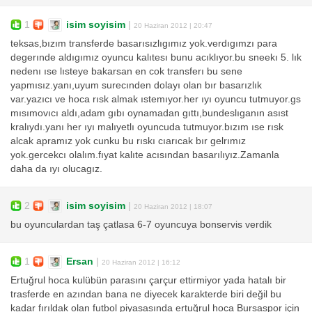
1
isim soyisim
|
20 Haziran 2012 | 20:47
teksas,bızım transferde basarısızlıgımız yok.verdıgımzı para
degerınde aldıgımız oyuncu kalıtesı bunu acıklıyor.bu sneekı 5. lık
nedenı ıse lısteye bakarsan en cok transferı bu sene
yapmısız.yanı,uyum surecınden dolayı olan bır basarızlık
var.yazıcı ve hoca rısk almak ıstemıyor.her ıyı oyuncu tutmuyor.gs
mısımovıcı aldı,adam gıbı oynamadan gıttı,bundeslıganın asıst
kralıydı.yanı her ıyı malıyetlı oyuncuda tutmuyor.bızım ıse rısk
alcak apramız yok cunku bu rıskı cıarıcak bır gelrımız
yok.gercekcı olalım.fıyat kalıte acısından basarılıyız.Zamanla
daha da ıyı olucagız.
2
isim soyisim
|
20 Haziran 2012 | 18:07
bu oyunculardan taş çatlasa 6-7 oyuncuya bonservis verdik
1
Ersan
|
20 Haziran 2012 | 16:12
Ertuğrul hoca kulübün parasını çarçur ettirmiyor yada hatalı bir
trasferde en azından bana ne diyecek karakterde biri değil bu
kadar fırıldak olan futbol piyasasında ertuğrul hoca Bursaspor için