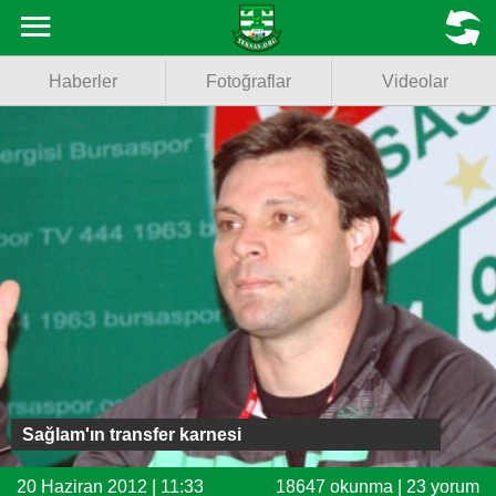
Haberler
MENU
Haberler
Fotoğraflar
Videolar
Fotoğraflar
Videolar
Basketbol
Voleybol
Puan Durumu
Fikstür
Facebook
Sağlam'ın transfer karnesi
Twitter
20 Haziran 2012 | 11:33
18647 okunma | 23 yorum