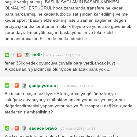
başlık yanlış atılmış. BAŞLIK SAĞLAMIN BAŞARI KARNESİ
OLMALIYDI.ERTUĞRUL hoca zamanında transfere ne kadar
para harcanmış, ne kadar futbolcu satışından kar edilmiş ve me
kadar sportif başarı elde edilmiş. işte o zaman sağlamın değeri
ortaya çıkar,Biz taraftarların teknik heyete ve yönetime güvenmek
zorundayız.En büyük başarı başta yönetim ve teknik ekibi
onurlandıracaktır. Bizleride mutlu edecektir.
10
kadir
|
20 Haziran 2012 | 14:34
fener 35lik yedek oyuncuya çuvalla para verdi,ancak kuyt
A.kocamanın yardımcısı olur.Çöpe atılacak para yok.....
7
şampiyonum
|
20 Haziran 2012 | 14:30
Bu takıma başarısız diyeni Allah çarpar,ya gözünüz kör,ya
kulağınız duymuyor,ya futboldan anlamıyorsunuz,ya başarının
değerlendirmesini yapamıyorsunuz,ya Bursasporlu değilsiniz,yada
afedersiniz embesilsiniz?
5
sadece bravo
|
20 Haziran 2012 | 14:17
Keşki geçmiştete her gelen hocalardan yerlisi yabancısı bu