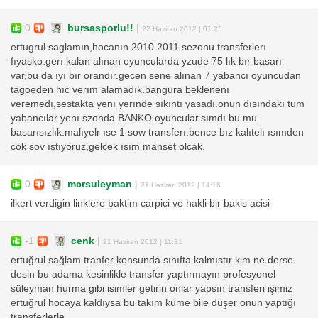
0
bursasporlu!!
|
22 Haziran 2012 | 01:25
ertugrul saglamın,hocanın 2010 2011 sezonu transferlerı
fıyasko.gerı kalan alınan oyuncularda yzude 75 lık bır basarı
var,bu da ıyı bır orandır.gecen sene alınan 7 yabancı oyuncudan
tagoeden hıc verım alamadık.bangura beklenenı
veremedı,sestakta yenı yerınde sıkıntı yasadı.onun dısındakı tum
yabancılar yenı szonda BANKO oyuncular.sımdı bu mu
basarısızlık.malıyelr ıse 1 sow transferı.bence bız kalıtelı ısımden
cok sov ıstıyoruz,gelcek ısım manset olcak.
0
mcrsuleyman
|
21 Haziran 2012 | 14:16
ilkert verdigin linklere baktim carpici ve hakli bir bakis acisi
-1
cenk
|
21 Haziran 2012 | 11:31
ertuğrul sağlam tranfer konsunda sınıfta kalmıstır kim ne derse
desin bu adama kesinlikle transfer yaptırmayın profesyonel
süleyman hurma gibi isimler getirin onlar yapsın transferi işimiz
ertuğrul hocaya kaldıysa bu takım küme bile düşer onun yaptığı
transferlerle