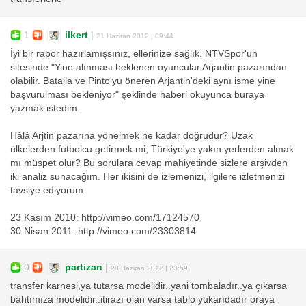
1
ilkert
|
21 Haziran 2012 | 09:44
İyi bir rapor hazırlamışsınız, ellerinize sağlık. NTVSpor'un
sitesinde "Yine alınması beklenen oyuncular Arjantin pazarından
olabilir. Batalla ve Pinto'yu öneren Arjantin'deki aynı isme yine
başvurulması bekleniyor" şeklinde haberi okuyunca buraya
yazmak istedim.
Hâlâ Arjtin pazarına yönelmek ne kadar doğrudur? Uzak
ülkelerden futbolcu getirmek mi, Türkiye'ye yakın yerlerden almak
mı müspet olur? Bu sorulara cevap mahiyetinde sizlere arşivden
iki analiz sunacağım. Her ikisini de izlemenizi, ilgilere izletmenizi
tavsiye ediyorum.
23 Kasım 2010: http://vimeo.com/17124570
30 Nisan 2011: http://vimeo.com/23303814
0
partizan
|
20 Haziran 2012 | 23:59
transfer karnesi,ya tutarsa modelidir..yani tombaladır..ya çıkarsa
bahtımıza modelidir..itirazı olan varsa tablo yukarıdadır oraya