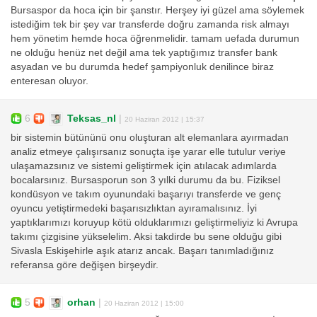
Bursaspor da hoca için bir şanstır. Herşey iyi güzel ama söylemek
istediğim tek bir şey var transferde doğru zamanda risk almayı
hem yönetim hemde hoca öğrenmelidir. tamam uefada durumun
ne olduğu henüz net değil ama tek yaptığımız transfer bank
asyadan ve bu durumda hedef şampiyonluk denilince biraz
enteresan oluyor.
6
Teksas_nl
|
20 Haziran 2012 | 15:37
bir sistemin bütününü onu oluşturan alt elemanlara ayırmadan
analiz etmeye çalışırsanız sonuçta işe yarar elle tutulur veriye
ulaşamazsınız ve sistemi geliştirmek için atılacak adımlarda
bocalarsınız. Bursasporun son 3 yılki durumu da bu. Fiziksel
kondüsyon ve takım oyunundaki başarıyı transferde ve genç
oyuncu yetiştirmedeki başarısızlıktan ayıramalısınız. İyi
yaptıklarımızı koruyup kötü olduklarımızı geliştirmeliyiz ki Avrupa
takımı çizgisine yükselelim. Aksi takdirde bu sene olduğu gibi
Sivasla Eskişehirle aşık atarız ancak. Başarı tanımladığınız
referansa göre değişen birşeydir.
5
orhan
|
20 Haziran 2012 | 15:00