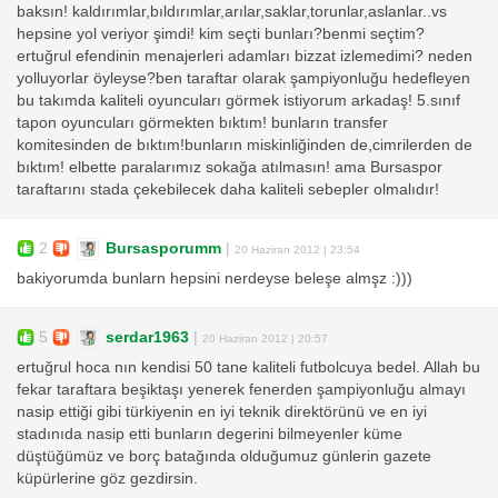
baksın! kaldırımlar,bıldırımlar,arılar,saklar,torunlar,aslanlar..vs
hepsine yol veriyor şimdi! kim seçti bunları?benmi seçtim?
ertuğrul efendinin menajerleri adamları bizzat izlemedimi? neden
yolluyorlar öyleyse?ben taraftar olarak şampiyonluğu hedefleyen
bu takımda kaliteli oyuncuları görmek istiyorum arkadaş! 5.sınıf
tapon oyuncuları görmekten bıktım! bunların transfer
komitesinden de bıktım!bunların miskinliğinden de,cimrilerden de
bıktım! elbette paralarımız sokağa atılmasın! ama Bursaspor
taraftarını stada çekebilecek daha kaliteli sebepler olmalıdır!
2
Bursasporumm
|
20 Haziran 2012 | 23:54
bakiyorumda bunlarn hepsini nerdeyse beleşe almşz :)))
5
serdar1963
|
20 Haziran 2012 | 20:57
ertuğrul hoca nın kendisi 50 tane kaliteli futbolcuya bedel. Allah bu
fekar taraftara beşiktaşı yenerek fenerden şampiyonluğu almayı
nasip ettiği gibi türkiyenin en iyi teknik direktörünü ve en iyi
stadınıda nasip etti bunların degerini bilmeyenler küme
düştüğümüz ve borç batağında olduğumuz günlerin gazete
küpürlerine göz gezdirsin.