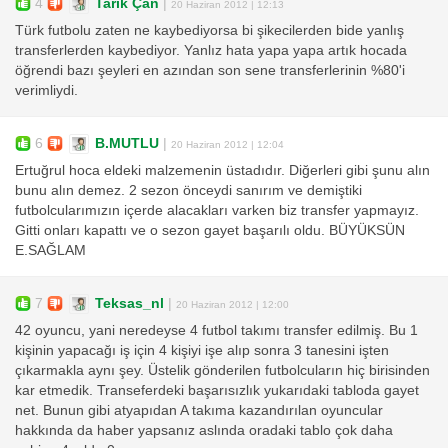
4
Tarık Çan
|
20 Haziran 2012 | 12:13
Türk futbolu zaten ne kaybediyorsa bi şikecilerden bide yanlış
transferlerden kaybediyor. Yanlız hata yapa yapa artık hocada
öğrendi bazı şeyleri en azından son sene transferlerinin %80'i
verimliydi.
6
B.MUTLU
|
20 Haziran 2012 | 12:04
Ertuğrul hoca eldeki malzemenin üstadıdır. Diğerleri gibi şunu alın
bunu alın demez. 2 sezon önceydi sanırım ve demiştiki
futbolcularımızın içerde alacakları varken biz transfer yapmayız.
Gitti onları kapattı ve o sezon gayet başarılı oldu. BÜYÜKSÜN
E.SAĞLAM
7
Teksas_nl
|
20 Haziran 2012 | 12:00
42 oyuncu, yani neredeyse 4 futbol takımı transfer edilmiş. Bu 1
kişinin yapacağı iş için 4 kişiyi işe alıp sonra 3 tanesini işten
çıkarmakla aynı şey. Üstelik gönderilen futbolcuların hiç birisinden
kar etmedik. Transeferdeki başarısızlık yukarıdaki tabloda gayet
net. Bunun gibi atyapıdan A takıma kazandırılan oyuncular
hakkında da haber yapsanız aslında oradaki tablo çok daha