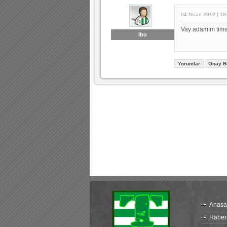
04 Nisan 2012 | 18
Vay adamım timsa
Ibo
Yorumlar
Onay B
Anasa
Haber