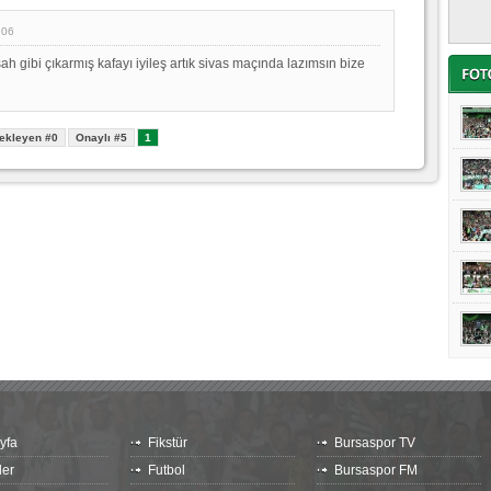
:06
h gibi çıkarmış kafayı iyileş artık sivas maçında lazımsın bize
ekleyen #0
Onaylı #5
1
yfa
Fikstür
Bursaspor TV
ler
Futbol
Bursaspor FM