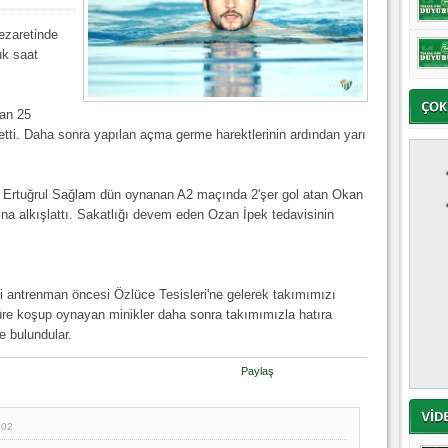
ezaretinde
uk saat
man 25
tti. Daha sonra yapılan açma germe harektlerinin ardından yarı
 Ertuğrul Sağlam dün oynanan A2 maçında 2'şer gol atan Okan
na alkışlattı. Sakatlığı devem eden Ozan İpek tedavisinin
i antrenman öncesi Özlüce Tesisleri'ne gelerek takımımızı
süre koşup oynayan minikler daha sonra takımımızla hatıra
de bulundular.
Paylaş
:02