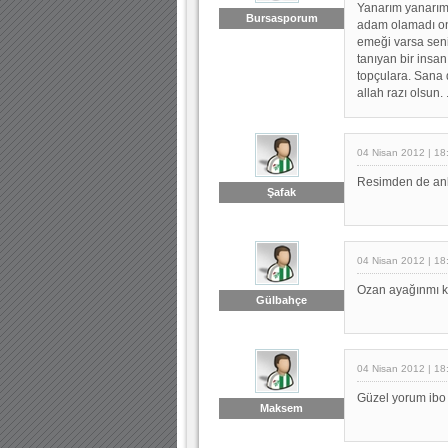
Yanarım yanarım,
Bursasporum
adam olamadı ona
emeği varsa senin
tanıyan bir insa
topçulara. Sana 
allah razı olsun. .
04 Nisan 2012 | 18
Resimden de anlaş
Şafak
04 Nisan 2012 | 18
Ozan ayağınmı k
Gülbahçe
04 Nisan 2012 | 18
Güzel yorum ibo 
Maksem