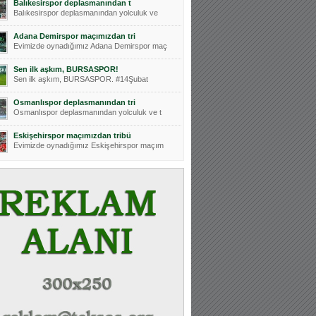
Balıkesirspor deplasmanından t
Hoş geldin Aslan bebek!
Balıkesirspor deplasmanından yolculuk ve
Teksas tribününden Kaan İnal'ın dünya ta
Adana Demirspor maçımızdan tri
Hoş geldin Güneş bebek!
Evimizde oynadığımız Adana Demirspor maç
Teksas tribününden Sadettin Çetinoğlu'nu
Sen ilk aşkım, BURSASPOR!
Sen ilk aşkım, BURSASPOR. #14Şubat
Osmanlıspor deplasmanından tri
Osmanlıspor deplasmanından yolculuk ve t
Eskişehirspor maçımızdan tribü
Evimizde oynadığımız Eskişehirspor maçım