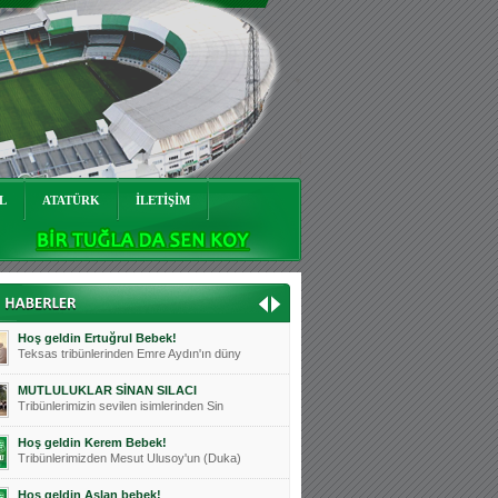
Mutluluklar Ceyhun Tetik
Teksas tribünlerinin sevilen isimlerinde
Bursasporumuzun önü açılsın is
Teksaslı Bursasporlular Derneği Başkanı
Hoş geldin Alaz Bebek!
Teksas.org sistem yöneticisi, ekibimizin
L
ATATÜRK
İLETİŞİM
Hoş geldin Göktuğ Bebek!
Teksas.org ekibimizden ve tribünlerimizi
Hoş geldin Kadir Kağan Bebek!
Teksas tribünlerinden Basri İleri'nin dü
Hoş geldin Ertuğrul Bebek!
Teksas tribünlerinden Emre Aydın'ın düny
MUTLULUKLAR SİNAN SILACI
Tribünlerimizin sevilen isimlerinden Sin
Hoş geldin Kerem Bebek!
Tribünlerimizden Mesut Ulusoy'un (Duka)
Hoş geldin Aslan bebek!