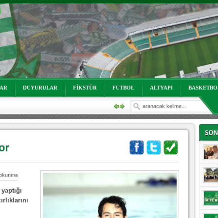
oruz!
LAR
DUYURULAR
FİKSTÜR
FUTBOL
ALTYAPI
BASKETBO
 okunma
oruz!
yaptığı
rlıklarını