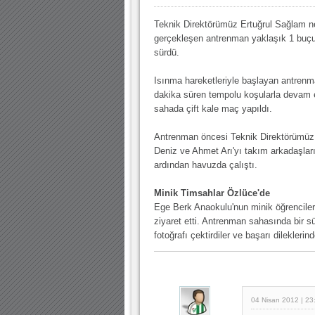
30.12.2022 18:00 |
Teknik Direktörümüz Ertuğrul Sağlam n
Hoş geldin Kadir Kağan Bebek!
gerçekleşen antrenman yaklaşık 1 buç
11.11.2025 14:13 |
Hoş geldin Ertuğrul Bebek!
sürdü.
12.10.2025 17:30 |
MUTLULUKLAR SİNAN SILACI
Isınma hareketleriyle başlayan antren
16.07.2024 14:32 |
Hoş geldin Kerem Bebek!
dakika süren tempolu koşularla devam e
sahada çift kale maç yapıldı.
08.01.2024 19:01 |
Hoş geldin Aslan bebek!
Antrenman öncesi Teknik Direktörümüz
03.01.2024 19:09 |
Hoş geldin Güneş bebek!
Deniz ve Ahmet Arı'yı takım arkadaşları
ardından havuzda çalıştı.
Minik Timsahlar Özlüce'de
Ege Berk Anaokulu'nun minik öğrenciler
ziyaret etti. Antrenman sahasında bir 
fotoğrafı çektirdiler ve başarı dileklerin
04 Nisan 2012 | 23