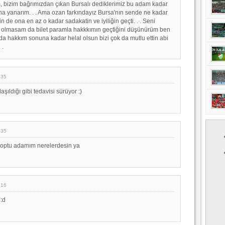
 bizim bağrımızdan çıkan Bursalı dediklerimiz bu adam kadar
 yanarım. . . Ama ozan farkındayız Bursa'nın sende ne kadar
 de ona en az o kadar sadakatin ve iyiliğin geçti. . . Seni
n olmasam da bilet paramla hakkkımın geçtiğini düşünürüm ben
da hakkım sonuna kadar helal olsun bizi çok da mutlu ettin abi
 .
:35
ıldığı gibi tedavisi sürüyor :)
:35
optu adamım nerelerdesin ya
:16
:d