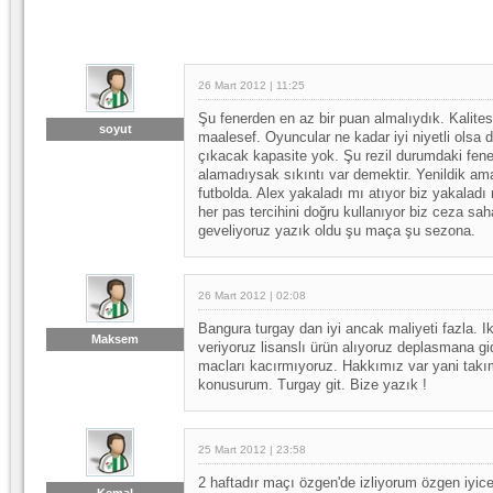
26 Mart 2012 | 11:25
Şu fenerden en az bir puan almalıydık. Kalitesi
soyut
maalesef. Oyuncular ne kadar iyi niyetli olsa da
çıkacak kapasite yok. Şu rezil durumdaki fene
alamadıysak sıkıntı var demektir. Yenildik ama
futbolda. Alex yakaladı mı atıyor biz yakaladı 
her pas tercihini doğru kullanıyor biz ceza sa
geveliyoruz yazık oldu şu maça şu sezona.
26 Mart 2012 | 02:08
Bangura turgay dan iyi ancak maliyeti fazla. Ik
Maksem
veriyoruz lisanslı ürün alıyoruz deplasmana g
macları kacırmıyoruz. Hakkımız var yani takı
konusurum. Turgay git. Bize yazık !
25 Mart 2012 | 23:58
2 haftadır maçı özgen'de izliyorum özgen iyice