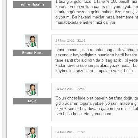
1 buz gibi golümüzü ,1 tane % 100 penaltım
Yuhlar Hakeme
kararlar veren,volkan camış gibi yerde yatar
atarken görmezden gelen hakem özgür yançizen
diyorum. Bu hakemi maçlarımıza istememe 
müsabakada emeklerimizi çalıyor
24 Mart 2012 | 22:01
bravo hocam , santrafordan sag acık yapma h
Erturul Hoca
sezondur kaybedigimiz puanların hatdi hesab
tane santrafor aldırdın da bi sag acık , bi yed
kadar forvete ödenen paralara yazık hoca . bu 
kaybedilen sezonlara , kupalara yazık hoca .
24 Mart 2012 | 22:00
Golün öncesinde orta baserin tarafına doğru ge
Melih
gidip adamın topuna yükseliyorsun ,madem git
et,yok serdar bey duvara çarpan top misali kaf
ben bunu kabul etmiyoruuuuum.
24 Mart 2012 | 21:46