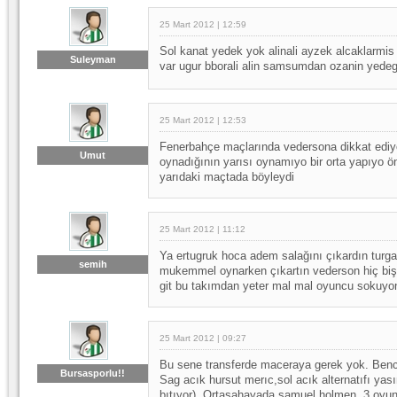
25 Mart 2012 | 12:59
Sol kanat yedek yok alinali ayzek alcaklarmis
Suleyman
var ugur bborali alin samsumdan ozanin yedeg
25 Mart 2012 | 12:53
Fenerbahçe maçlarında vedersona dikkat edi
Umut
oynadığının yarısı oynamıyo bir orta yapıyo ön 
yarıdaki maçtada böyleydi
25 Mart 2012 | 11:12
Ya ertugruk hoca adem salağını çıkardın turg
semih
mukemmel oynarken çıkartın vederson hiç bi
git bu takımdan yeter mal mal oyuncu sokuyo
25 Mart 2012 | 09:27
Bu sene transferde maceraya gerek yok. Bence
Bursasporlu!!
Sag acık hursut merıc,sol acık alternatıfı ya
bıtıyor). Ortasahayada samuel holmen. 3 oyunu