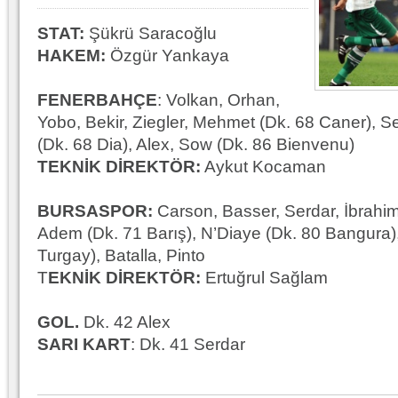
10.04.2023 14:44 |
Hoş geldin Göktuğ Bebek!
STAT:
Şükrü Saracoğlu
HAKEM:
Özgür Yankaya
30.12.2022 18:00 |
Hoş geldin Kadir Kağan Bebek!
11.11.2025 14:13 |
Hoş geldin Ertuğrul Bebek!
FENERBAHÇE
: Volkan, Orhan,
Yobo, Bekir, Ziegler, Mehmet (Dk. 68 Caner), S
12.10.2025 17:30 |
MUTLULUKLAR SİNAN SILACI
(Dk. 68 Dia), Alex, Sow (Dk. 86 Bienvenu)
16.07.2024 14:32 |
Hoş geldin Kerem Bebek!
TEKNİK DİREKTÖR:
Aykut Kocaman
08.01.2024 19:01 |
Hoş geldin Aslan bebek!
BURSASPOR:
Carson, Basser, Serdar, İbrahi
03.01.2024 19:09 |
Hoş geldin Güneş bebek!
Adem (Dk. 71 Barış), N’Diaye (Dk. 80 Bangura)
Turgay), Batalla, Pinto
T
EKNİK DİREKTÖR:
Ertuğrul Sağlam
GOL.
Dk. 42 Alex
SARI KART
: Dk. 41 Serdar