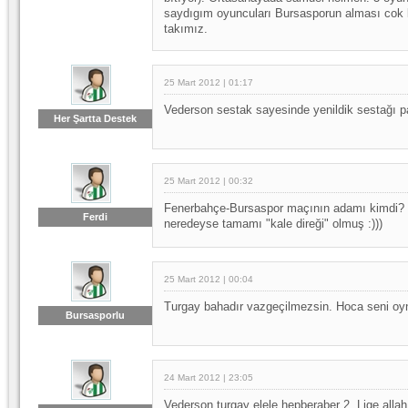
saydıgım oyuncuları Bursasporun alması cok 
takımız.
25 Mart 2012 | 01:17
Vederson sestak sayesinde yenildik sestağı p
Her Şartta Destek
25 Mart 2012 | 00:32
Fenerbahçe-Bursaspor maçının adamı kimdi? "
Ferdi
neredeyse tamamı "kale direği" olmuş :)))
25 Mart 2012 | 00:04
Turgay bahadır vazgeçilmezsin. Hoca seni oyn
Bursasporlu
24 Mart 2012 | 23:05
Vederson turgay elele hepberaber 2. Lige allah 