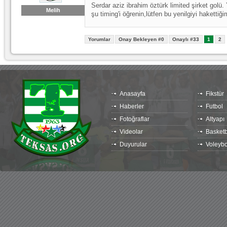
Serdar aziz ibrahim öztürk limited şirket golü.
Melih
şu timing'i öğrenin,lütfen bu yenilgiyi hakett
Yorumlar
Onay Bekleyen #0
Onaylı #33
1
2
Anasayfa
Fikstür
Haberler
Futbol
Fotoğraflar
Altyapı
Videolar
Basketb
Duyurular
Voleybo