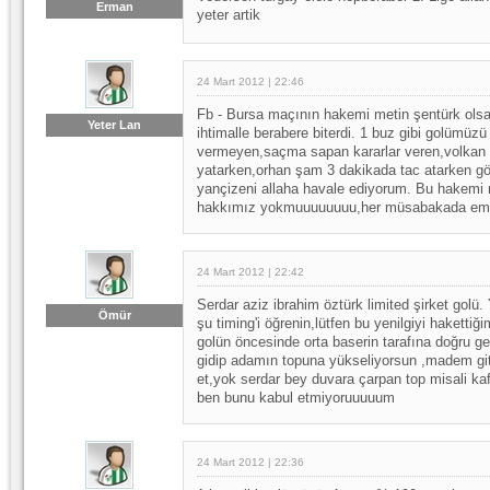
Erman
yeter artik
24 Mart 2012 | 22:46
Fb - Bursa maçının hakemi metin şentürk ols
Yeter Lan
ihtimalle berabere biterdi. 1 buz gibi golümüz
vermeyen,saçma sapan kararlar veren,volkan 
yatarken,orhan şam 3 dakikada tac atarken 
yançizeni allaha havale ediyorum. Bu hakem
hakkımız yokmuuuuuuuu,her müsabakada emek
24 Mart 2012 | 22:42
Serdar aziz ibrahim öztürk limited şirket golü.
Ömür
şu timing'i öğrenin,lütfen bu yenilgiyi hakett
golün öncesinde orta baserin tarafına doğru gel
gidip adamın topuna yükseliyorsun ,madem git
et,yok serdar bey duvara çarpan top misali kaf
ben bunu kabul etmiyoruuuuum
24 Mart 2012 | 22:36