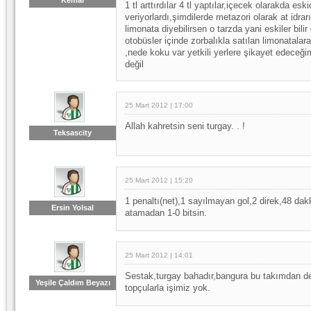
Kemal
1 tl arttırdılar 4 tl yaptılar,içecek olarakda e
veriyorlardı,şimdilerde metazori olarak at idra
limonata diyebilirsen o tarzda yani eskiler bili
otobüsler içinde zorbalıkla satılan limonatalar
,nede koku var yetkili yerlere şikayet edeceği
değil
25 Mart 2012 | 17:00
Allah kahretsin seni turgay. . !
Teksascity
25 Mart 2012 | 15:20
1 penaltı(net),1 sayılmayan gol,2 direk,48 da
Ersin Yolsal
atamadan 1-0 bitsin.
25 Mart 2012 | 14:01
Sestak,turgay bahadır,bangura bu takımdan derh
Yeşile Çaldım Beyazı
topçularla işimiz yok.