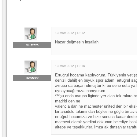
13 Mart 2012 | 13:12
Nazar değmesin inşallah
Mustafa
13 Mart 2012 | 12:16
Ertuğrul hocama katılıyorum. Türkiyenin yetişti
Destekk
denizli dahil) en büyük spor adamı ertuğrul sa
avrupa da başarı olmuştur ki bu sene uefa ya 
oynayacağımıza inanıyorum.
***şu anda avrupa liginde yer alan takımlara b
madrid den ne
valencia dan ne machester united den bir eksi
bir anadolu takimindan böylesine güçlü bir av
ertuğrul hocamiza ve bize sonuna kadar dest
maenevi olarak yardimi dokunan belediye bask
altepe ye teşekkürler. İmza ak timsahlar taraft