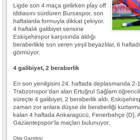
Ligde son 4 maça girilirken play off
10.04.2023 14:44 |
Hoş geldin Göktuğ Bebek!
iddiasını sürdüren Bursaspor, son
haftalarda formuyla dikkat çekiyor.
30.12.2022 18:00 |
Hoş geldin Kadir Kağan Bebek!
4 haftalık galibiyet serisine
11.11.2025 14:13 |
Hoş geldin Ertuğrul Bebek!
Eskişehirspor karşısında aldığı
beraberlikle son veren yeşil beyazlılar, 6 hafta
12.10.2025 17:30 |
MUTLULUKLAR SİNAN SILACI
görmüyor.
16.07.2024 14:32 |
Hoş geldin Kerem Bebek!
08.01.2024 19:01 |
4 galibiyet, 2 beraberlik
Hoş geldin Aslan bebek!
03.01.2024 19:09 |
Hoş geldin Güneş bebek!
En son yenilgisini 24. haftada deplasmanda 2-1’
Trabzonspor’dan alan Ertuğrul Sağlam öğrencil
süreçte 4 galibiyet, 2 beraberlik aldı. Eskişehi
zaman zor anlara düşse de beraberliği kurtarm
kalan 4 haftada Ankaragücü, Fenerbahçe (D), A
Gaziantepspor’la maçları bulunuyor.
Olay Gazetesi