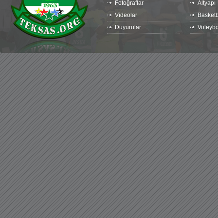
Fotoğraflar
Altyapı
Videolar
Basketb
Duyurular
Voleybo