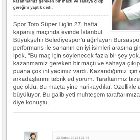
kazanmamız gereken bir maçtı ve sahaya çıkıp
gereğini yaptık dedi.
10.04.2023 14:44 |
Hoş geldin Göktuğ Bebek!
30.12.2022 18:00 |
Hoş geldin Kadir Kağan Bebek!
Spor Toto Süper Lig’in 27. hafta
kapanış maçında evinde İstanbul
11.11.2025 14:13 |
Hoş geldin Ertuğrul Bebek!
Büyükşehir Belediyespor’u ağırlayan Bursaspor
12.10.2025 17:30 |
MUTLULUKLAR SİNAN SILACI
performans ile sahanın en iyi isimleri arasına 
İpek, "Bu maç için söylenecek fazla bir şey yok.
16.07.2024 14:32 |
Hoş geldin Kerem Bebek!
kazanmamız gereken bir maçtı ve sahaya çıkıp 
08.01.2024 19:01 |
Hoş geldin Aslan bebek!
puana çok ihtiyacımız vardı. Kazandığımız için
arkadaşlarımı tebrik ediyorum. Taraftarımız bize 
03.01.2024 19:09 |
Hoş geldin Güneş bebek!
güç oldu. Bu maçta yine harikaydılar. Özellikle a
büyülüyor. Bu galibiyeti muhteşem taraftarımı
diye konuştu.
22 Şubat 2012 | 21:45