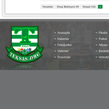
Yorumlar
Onay Bekleyen #0
Onaylı #12
1
Anasayfa
Fikstür
Haberler
Futbol
Fotoğraflar
Altyapı
Videolar
Basketb
Duyurular
Voleybo