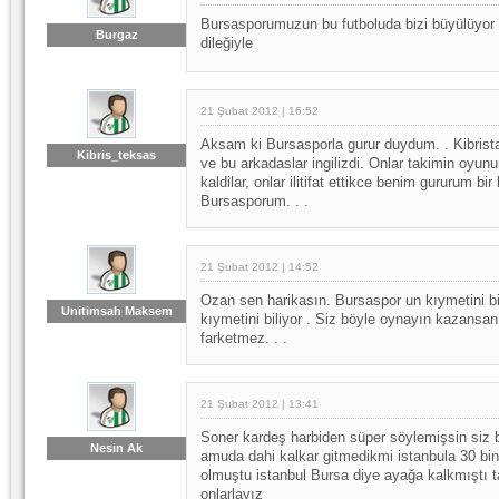
Bursasporumuzun bu futboluda bizi büyülüyor
Burgaz
dileğiyle
21 Şubat 2012 | 16:52
Aksam ki Bursasporla gurur duydum. . Kibrist
Kibris_teksas
ve bu arkadaslar ingilizdi. Onlar takimin oyun
kaldilar, onlar ilitifat ettikce benim gururum bir
Bursasporum. . .
21 Şubat 2012 | 14:52
Ozan sen harikasın. Bursaspor un kıymetini bi
Unitimsah Maksem
kıymetini biliyor . Siz böyle oynayın kazansa
farketmez. . .
21 Şubat 2012 | 13:41
Soner kardeş harbiden süper söylemişsin siz b
Nesin Ak
amuda dahi kalkar gitmedikmi istanbula 30 bin
olmuştu istanbul Bursa diye ayağa kalkmıştı 
onlarlayız