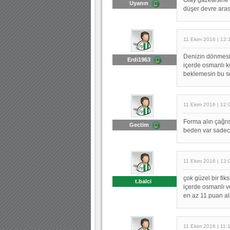
Uyanın
düşer devre aras
11 Ekim 2016 | 12:
Denizin dönmesi 
Erdi1963
içerde osmanlı k
beklemesin bu 
11 Ekim 2016 | 12:
Forma alın çağrı
Gectim
beden var sadec
11 Ekim 2016 | 12:
çok güzel bir fiks
t.balci
içerde osmanlı v
en az 11 puan a
11 Ekim 2016 | 11: