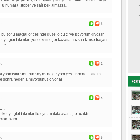
ı 8 numara, stoper ve sağ bek almazsa.
3
13
bu zorlu maçlar öncesinde güzel oldu zirve istiyorum diyosan
onya gibi takımları yenceksin eğer kazanamazsan kimse başarı
sene
1
06
sı yapmışlar storerun sayfasına giriyom yeşil formada s ile m
e sonra neden almıyorsunuz diyorlar
4
06
tür.
e konya gibi takımlar ile oynamakda avantaj olacaktır.
lmak lazım.
5
10