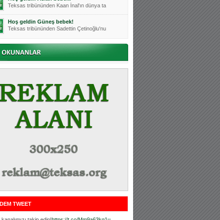
Teksas tribününden Kaan İnal'ın dünya ta
Hoş geldin Güneş bebek!
Teksas tribününden Sadettin Çetinoğlu'nu
Mutluluklar Ceyhun Tetik
Teksas tribünlerinin sevilen isimlerinde
Bursasporumuzun önü açılsın is
Teksaslı Bursasporlular Derneği Başkanı
Hoş geldin Alaz Bebek!
Teksas.org sistem yöneticisi, ekibimizin
Hoş geldin Göktuğ Bebek!
Teksas.org ekibimizden ve tribünlerimizi
Hoş geldin Kadir Kağan Bebek!
Teksas tribünlerinden Basri İleri'nin dü
Hoş geldin Ertuğrul Bebek!
Teksas tribünlerinden Emre Aydın'ın düny
MUTLULUKLAR SİNAN SILACI
Tribünlerimizin sevilen isimlerinden Sin
DEM TWEET
Hoş geldin Kerem Bebek!
Tribünlerimizden Mesut Ulusoy'un (Duka)
kanalımızı takip edin!
https://t.co/Mm9a63kg1u