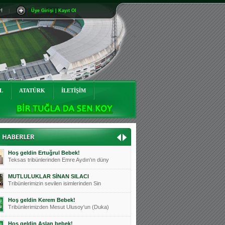
r!
|
Üye Girişi | Kayıt Ol
Mutluluklar Ceyhun Tetik
Teksas tribünlerinin sevilen isimlerinde
Bursasporumuzun önü açılsın is
Teksaslı Bursasporlular Derneği Başkanı
Hoş geldin Alaz Bebek!
Teksas.org sistem yöneticisi, ekibimizin
L
ATATÜRK
İLETİŞİM
Hoş geldin Göktuğ Bebek!
Teksas.org ekibimizden ve tribünlerimizi
Hoş geldin Kadir Kağan Bebek!
Teksas tribünlerinden Basri İleri'nin dü
Hoş geldin Ertuğrul Bebek!
Teksas tribünlerinden Emre Aydın'ın düny
MUTLULUKLAR SİNAN SILACI
Tribünlerimizin sevilen isimlerinden Sin
Hoş geldin Kerem Bebek!
Tribünlerimizden Mesut Ulusoy'un (Duka)
Hoş geldin Aslan bebek!