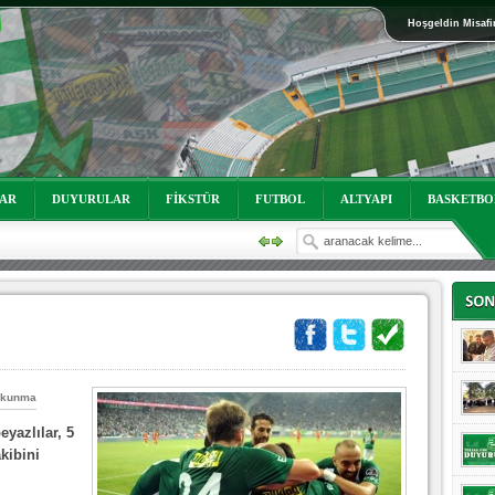
Hoşgeldin Misafi
oruz!
LAR
DUYURULAR
FİKSTÜR
FUTBOL
ALTYAPI
BASKETBO
okunma
eyazlılar, 5
akibini