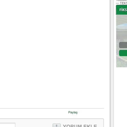
— TEKS
-
-
Bursaspor - Altınordu
1. Lig 32. Hafta
04 Temmuz 2020 Cumartesi | 20:00
Fikstür
Paylaş