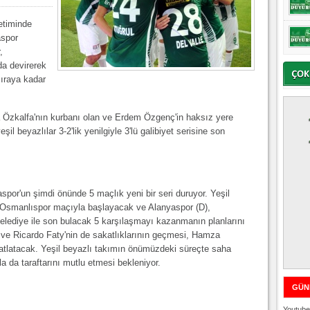
etiminde
aspor
,
a devirerek
sıraya kadar
Özkalfa'nın kurbanı olan ve Erdem Özgenç'in haksız yere
il beyazlılar 3-2'lik yenilgiyle 3'lü galibiyet serisine son
aspor'un şimdi önünde 5 maçlık yeni bir seri duruyor. Yeşil
 Osmanlıspor maçıyla başlayacak ve Alanyaspor (D),
lediye ile son bulacak 5 karşılaşmayı kazanmanın planlarını
 ve Ricardo Faty'nin de sakatlıklarının geçmesi, Hamza
ahatlatacak. Yeşil beyazlı takımın önümüzdeki süreçte saha
lla da taraftarını mutlu etmesi bekleniyor.
GÜN
Youtube 