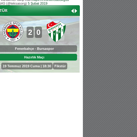
AS (@teksasorg)
5 Şubat 2019
Hoş geldin Aslan bebek!
Teksas tribününden Kaan İnal'ın dünya ta
Hoş geldin Güneş bebek!
Teksas tribününden Sadettin Çetinoğlu'nu
2
0
0
3
Fenerbahçe - Bursaspor
Bursaspor - Sepahan
Hazırlık Maçı
Hazırlık Maçı
19 Temmuz 2019 Cuma | 18:30
Fikstür
25 Temmuz 2019 Perşembe | 18: