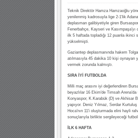
Teknik Direktör Hamza Hamzaoğlu yön
yenilenmiş kadrosuyla lige 2-1'lik Adan
deplasman galibiyetiyle giren Bursaspor
Fenerbahçe, Kayseri ve Kasımpaşa'yı d
ilk 5 haftada topladığı 12 puanla ikinci 
yükselmişti.
Gaziantep deplasmanında hakem Tolga 
atılmasıyla 45 dakika 10 kişi oynayan yeş
vermek zorunda kalmıştı.
SIRA İYİ FUTBOLDA
Milli maç arasını iyi değerlendiren Burs
beyazlılar 16 Ekim'de Timsah Arena'da
Konyaspor, K.Karabük (D) ve Akhisar Be
yapıyor. Deniz Yılmaz, Serdar Kurtuluş
Hoca'nın 11'i oluşturmada elini hayli r
sonuçlarıyla birlikte sergileyeceği futbo
İLK 6 HAFTA