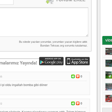
0
45
 iyi oldu inşallah bomba gibi döner
0
22
selam söyleyin. Kaçıncı rüyadaysa uyansın artık. Takım kümeye