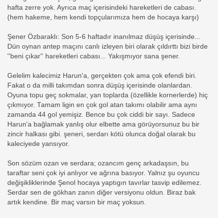
hafta zerre yok. Ayrıca maç içerisindeki hareketleri de cabası.
(hem hakeme, hem kendi topçularımıza hem de hocaya karşı)
Şener Özbaraklı: Son 5-6 haftadır inanılmaz düşüş içerisinde...
Dün oynan antep maçını canlı izleyen biri olarak çıldırttı bizi birde
''beni çıkar'' hareketleri cabası... Yakışmıyor sana şener.
Gelelim kalecimiz Harun'a, gerçekten çok ama çok efendi biri.
Fakat o da milli takımdan sonra düşüş içerisinde olanlardan.
Oyuna topu geç sokmalar, yan toplarda (özellikle kornerlerde) hiç
çıkmıyor. Tamam ligin en çok gol atan takımı olabilir ama aynı
zamanda 44 gol yemişiz. Bence bu çok ciddi bir sayı. Sadece
Harun'a bağlamak yanlış olur elbette ama görüyorsunuz bu bir
zincir halkası gibi. şeneri, serdarı kötü olunca doğal olarak bu
kaleciyede yansıyor.
Son sözüm ozan ve serdara; ozancım genç arkadaşsın, bu
taraftar seni çok iyi anlıyor ve ağrına basıyor. Yalnız şu oyuncu
değişikliklerinde Şenol hocaya yaptıgın tavırlar tasvip edilemez.
Serdar sen de gökhan zanın diğer versiyonu oldun. Biraz bak
artık kendine. Bir maç varsın bir maç yoksun.