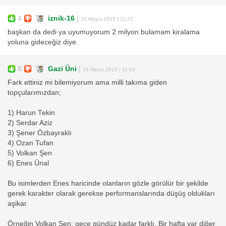
4
iznik-16
|
18 Mayıs 2015 | 11:27
başkan da dedi ya uyumuyorum 2 milyon bulamam kiralama
yoluna gideceğiz diye.
8
Gazi Üni
|
18 Mayıs 2015 | 11:19
Fark ettiniz mi bilemiyorum ama milli takıma giden
topçularımızdan;
1) Harun Tekin
2) Serdar Aziz
3) Şener Özbayraklı
4) Ozan Tufan
5) Volkan Şen
6) Enes Ünal
Bu isimlerden Enes haricinde olanların gözle görülür bir şekilde
gerek karakter olarak gerekse performanslarında düşüş oldukları
aşikar.
Örneğin Volkan Şen; gece gündüz kadar farklı. Bir hafta var diğer