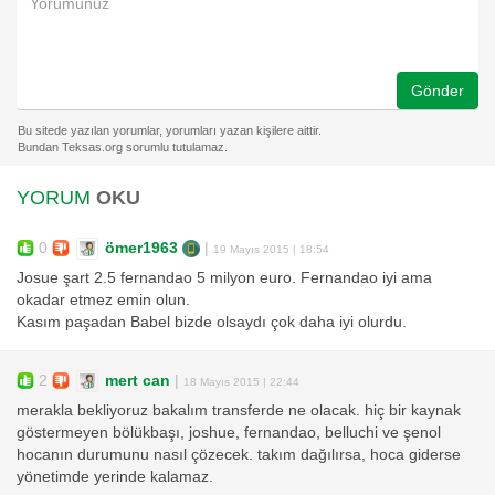
Gönder
YORUM
OKU
0
ömer1963
|
19 Mayıs 2015 | 18:54
Josue şart 2.5 fernandao 5 milyon euro. Fernandao iyi ama
okadar etmez emin olun.
Kasım paşadan Babel bizde olsaydı çok daha iyi olurdu.
2
mert can
|
18 Mayıs 2015 | 22:44
merakla bekliyoruz bakalım transferde ne olacak. hiç bir kaynak
göstermeyen bölükbaşı, joshue, fernandao, belluchi ve şenol
hocanın durumunu nasıl çözecek. takım dağılırsa, hoca giderse
yönetimde yerinde kalamaz.