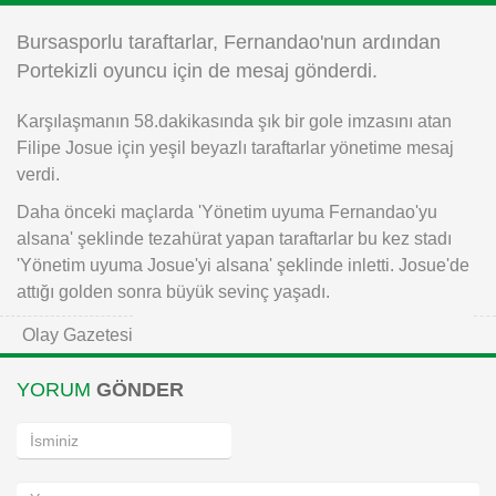
Instagram
Bursasporlu taraftarlar, Fernandao'nun ardından
Portekizli oyuncu için de mesaj gönderdi.
Android
Karşılaşmanın 58.dakikasında şık bir gole imzasını atan
Filipe Josue için yeşil beyazlı taraftarlar yönetime mesaj
iOS
verdi.
Daha önceki maçlarda 'Yönetim uyuma Fernandao'yu
alsana' şeklinde tezahürat yapan taraftarlar bu kez stadı
'Yönetim uyuma Josue'yi alsana' şeklinde inletti. Josue'de
attığı golden sonra büyük sevinç yaşadı.
Olay Gazetesi
YORUM
GÖNDER