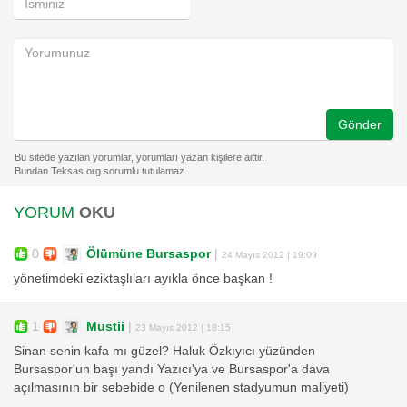
Gönder
YORUM
OKU
0
Ölümüne Bursaspor
|
24 Mayıs 2012 | 19:09
yönetimdeki eziktaşlıları ayıkla önce başkan !
1
Mustii
|
23 Mayıs 2012 | 18:15
Sinan senin kafa mı güzel? Haluk Özkıyıcı yüzünden
Bursaspor'un başı yandı Yazıcı'ya ve Bursaspor'a dava
açılmasının bir sebebide o (Yenilenen stadyumun maliyeti)