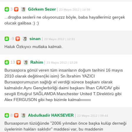
3
Görkem Sezer
|
23 Mayıs 2012 | 14:58
...drogba seslerii ne oluyooruzzz böyle, baba hayallerimiz gerçek
olucak galibaa :) :)
-9
sinan
|
23 Mayıs 2012 | 12:31
Haluk Özkıyıcı mutlaka kalmalı.
13
Rahim
|
23 Mayıs 2012 | 12:26
Bursaspora gönül veren tüm insanların doğum tarihini 16 mayıs
2010 olarak değitiren(iki isim) Sn.İbrahim YAZICI
Bursasporumuzun sağlığı el verdiği sürece başkanı olarak
kalmalıdır.Aynı Gençlerbirliği daimi başkanı İlhan CAVCAV gibi
sevgili Ertuğrul SAĞLAMDA Manchester United T.Direktörü gibi
Alex FERGUSON gibi hep bizimle kalmalııııııııı
8
Abdulkadir HAKSEVER
|
23 Mayıs 2012 | 09:44
Bursasporun tüzüğünde "2006 yılından önce başka kulüp derneği
üyelerinin hakları saklıdır" maddesi var, bu maddenin