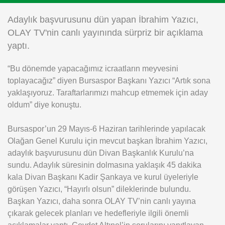
Instagram
Adaylık başvurusunu dün yapan İbrahim Yazıcı,
OLAY TV'nin canlı yayınında sürpriz bir açıklama
Android
yaptı.
“Bu dönemde yapacağımız icraatların meyvesini
iOS
toplayacağız” diyen Bursaspor Başkanı Yazıcı “Artık sona
yaklaşıyoruz. Taraftarlarımızı mahcup etmemek için aday
oldum” diye konuştu.
Bursaspor’un 29 Mayıs-6 Haziran tarihlerinde yapılacak
Olağan Genel Kurulu için mevcut başkan İbrahim Yazıcı,
adaylık başvurusunu dün Divan Başkanlık Kurulu’na
sundu. Adaylık süresinin dolmasına yaklaşık 45 dakika
kala Divan Başkanı Kadir Şankaya ve kurul üyeleriyle
görüşen Yazıcı, “Hayırlı olsun” dileklerinde bulundu.
Başkan Yazıcı, daha sonra OLAY TV’nin canlı yayına
çıkarak gelecek planları ve hedefleriyle ilgili önemli
açıklamalar yaptı. Cevdet Altınel’in sorularını yanıtlayan