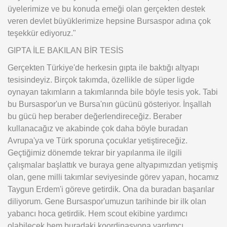
üyelerimize ve bu konuda emeği olan gerçekten destek
veren devlet büyüklerimize hepsine Bursaspor adına çok
teşekkür ediyoruz."
GIPTA İLE BAKILAN BİR TESİS
Gerçekten Türkiye'de herkesin gıpta ile baktığı altyapı
tesisindeyiz. Birçok takımda, özellikle de süper ligde
oynayan takımların a takımlarında bile böyle tesis yok. Tabi
bu Bursaspor'un ve Bursa'nın gücünü gösteriyor. İnşallah
bu gücü hep beraber değerlendireceğiz. Beraber
kullanacağız ve akabinde çok daha böyle buradan
Avrupa'ya ve Türk sporuna çocuklar yetiştireceğiz.
Geçtiğimiz dönemde tekrar bir yapılanma ile ilgili
çalışmalar başlattık ve buraya gene altyapımızdan yetişmiş
olan, gene milli takımlar seviyesinde görev yapan, hocamız
Taygun Erdem'i göreve getirdik. Ona da buradan başarılar
diliyorum. Gene Bursaspor'umuzun tarihinde bir ilk olan
yabancı hoca getirdik. Hem scout ekibine yardımcı
olabilecek hem buradaki koordinasyona yardımcı