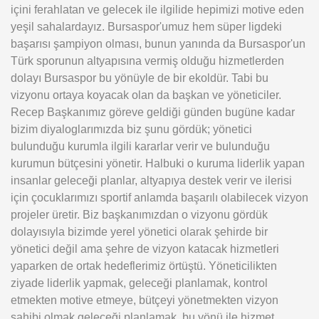
içini ferahlatan ve gelecek ile ilgilide hepimizi motive eden
yeşil sahalardayız. Bursaspor'umuz hem süper ligdeki
başarısı şampiyon olması, bunun yanında da Bursaspor'un
Türk sporunun altyapısına vermiş olduğu hizmetlerden
dolayı Bursaspor bu yönüyle de bir ekoldür. Tabi bu
vizyonu ortaya koyacak olan da başkan ve yöneticiler.
Recep Başkanımız göreve geldiği günden bugüne kadar
bizim diyaloglarımızda biz şunu gördük; yönetici
bulunduğu kurumla ilgili kararlar verir ve bulunduğu
kurumun bütçesini yönetir. Halbuki o kuruma liderlik yapan
insanlar geleceği planlar, altyapıya destek verir ve ilerisi
için çocuklarımızı sportif anlamda başarılı olabilecek vizyon
projeler üretir. Biz başkanımızdan o vizyonu gördük
dolayısıyla bizimde yerel yönetici olarak şehirde bir
yönetici değil ama şehre de vizyon katacak hizmetleri
yaparken de ortak hedeflerimiz örtüştü. Yöneticilikten
ziyade liderlik yapmak, geleceği planlamak, kontrol
etmekten motive etmeye, bütçeyi yönetmekten vizyon
sahibi olmak geleceği planlamak, bu yönü ile hizmet