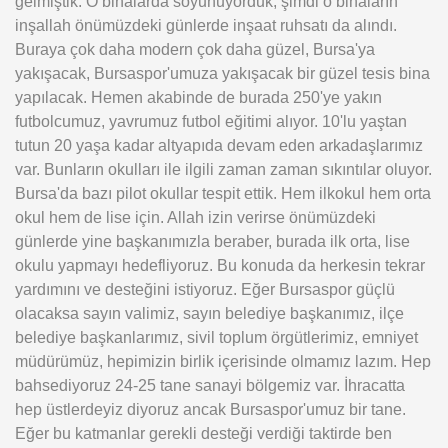
gelmiştik. O binalarda soyunuyorduk, şimdi o binaların
inşallah önümüzdeki günlerde inşaat ruhsatı da alındı.
Buraya çok daha modern çok daha güzel, Bursa'ya
yakışacak, Bursaspor'umuza yakışacak bir güzel tesis bina
yapılacak. Hemen akabinde de burada 250'ye yakın
futbolcumuz, yavrumuz futbol eğitimi alıyor. 10'lu yaştan
tutun 20 yaşa kadar altyapıda devam eden arkadaşlarımız
var. Bunların okulları ile ilgili zaman zaman sıkıntılar oluyor.
Bursa'da bazı pilot okullar tespit ettik. Hem ilkokul hem orta
okul hem de lise için. Allah izin verirse önümüzdeki
günlerde yine başkanımızla beraber, burada ilk orta, lise
okulu yapmayı hedefliyoruz. Bu konuda da herkesin tekrar
yardımını ve desteğini istiyoruz. Eğer Bursaspor güçlü
olacaksa sayın valimiz, sayın belediye başkanımız, ilçe
belediye başkanlarımız, sivil toplum örgütlerimiz, emniyet
müdürümüz, hepimizin birlik içerisinde olmamız lazım. Hep
bahsediyoruz 24-25 tane sanayi bölgemiz var. İhracatta
hep üstlerdeyiz diyoruz ancak Bursaspor'umuz bir tane.
Eğer bu katmanlar gerekli desteği verdiği taktirde ben