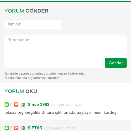
YORUM
GÖNDER
Gönder
YORUM
OKU
0
Since 1963
|
10 Ekim 2013 | 14:12
teksas.org inegölde 3. tura çıktı onuda paylaşır mısın kardeş .
6
ŞİPTAR
|
08 Ekim 2013 | 23:38