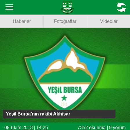
Haberler
MENU
Haberler
Fotoğraflar
Videolar
Fotoğraflar
Videolar
Basketbol
Voleybol
Puan Durumu
Fikstür
Facebook
Yeşil Bursa'nın rakibi Akhisar
Twitter
08 Ekim 2013 | 14:25
7352 okunma | 9 yorum