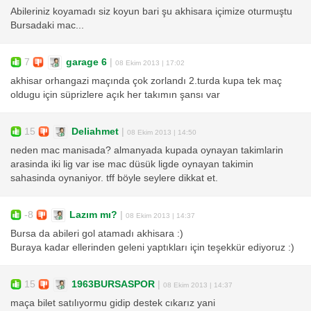
Abileriniz koyamadı siz koyun bari şu akhisara içimize oturmuştu
Bursadaki mac...
7
garage 6
|
08 Ekim 2013 | 17:02
akhisar orhangazi maçında çok zorlandı 2.turda kupa tek maç
oldugu için süprizlere açık her takımın şansı var
15
Deliahmet
|
08 Ekim 2013 | 14:50
neden mac manisada? almanyada kupada oynayan takimlarin
arasinda iki lig var ise mac düsük ligde oynayan takimin
sahasinda oynaniyor. tff böyle seylere dikkat et.
-8
Lazım mı?
|
08 Ekim 2013 | 14:37
Bursa da abileri gol atamadı akhisara :)
Buraya kadar ellerinden geleni yaptıkları için teşekkür ediyoruz :)
15
1963BURSASPOR
|
08 Ekim 2013 | 14:37
maça bilet satılıyormu gidip destek cıkarız yani